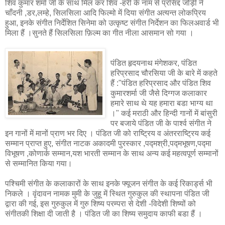
शिव कुमार शर्मा जी के साथ मिल कर शिव -हरी के नाम से प्रसिद्द जोड़ी ने
चाँदनी ,डर,लम्हे, सिलसिला आदि फिल्मो में दिया संगीत अत्यन्त लोकप्रिय
हुआ, इनके संगीत निर्देशित सिनेमा को उत्कृष्ट संगीत निर्देशन का फिलअवार्ड भी
मिला हैं ।सुनते हैं सिलसिला फ़िल्म का गीत नीला आसमान सो गया ।
पंडित हृदयनाथ मंगेशकर, पंडित
हरिप्रसाद चौरसिया जी के बारे में कहते
हैं :"पंडित हरिप्रसाद और पंडित शिव
कुमारशर्मा जी जैसे दिग्गज कलाकार
हमारे साथ थे यह हमारा बडा भाग्य था
।" कई मराठी और हिन्दी गानों में बांसुरी
पर बजाये पंडित जी के पार्श्व संगीत ने
इन गानों में मानों प्राण भर दिए । पंडित जी को राष्ट्रिय व अंतरराष्ट्रिय कई
सम्मान प्राप्त हुए, संगीत नाटक अकादमी पुरस्कार ,पद्मश्री,पद्मभूषण,पद्मा
विभूषण ,कोणार्क सम्मान,यश भारती सम्मान के साथ अन्य कई महत्वपूर्ण सम्मानों
से सम्मानित किया गया।
पश्चिमी संगीत के कलाकारों के साथ इनके फ्यूजन संगीत के कई रिकार्ड्स भी
निकले । वृंदावन नामक मुमी के जुहू में स्थित गुरुकुल की स्थापना पंडित जी
द्वारा की गई, इस गुरुकुल में गुरु शिष्य परम्परा से देशी -विदेशी शिष्यों को
संगीतकी शिक्षा दी जाती है । पंडित जी का शिष्य समुदाय काफी बडा हैं ।