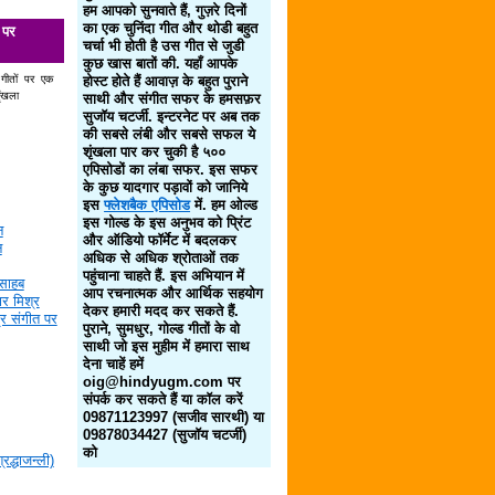
हम आपको सुनवाते हैं, गुज़रे दिनों
का एक चुनिंदा गीत और थोडी बहुत
 पर
चर्चा भी होती है उस गीत से जुडी
कुछ खास बातों की. यहाँ आपके
 गीतों पर एक
होस्ट होते हैं आवाज़ के बहुत पुराने
ृंखला
साथी और संगीत सफर के हमसफ़र
सुजॉय चटर्जी. इन्टरनेट पर अब तक
की सबसे लंबी और सबसे सफल ये
शृंखला पार कर चुकी है ५००
एपिसोडों का लंबा सफर. इस सफर
के कुछ यादगार पड़ावों को जानिये
इस
फ्लेशबैक एपिसोड
में. हम ओल्ड
इस गोल्ड के इस अनुभव को प्रिंट
न
और ऑडियो फॉर्मेट में बदलकर
न
अधिक से अधिक श्रोताओं तक
पहुंचाना चाहते हैं. इस अभियान में
साहब
आप रचनात्मक और आर्थिक सहयोग
र मिश्र
देकर हमारी मदद कर सकते हैं.
द्र संगीत पर
पुराने, सुमधुर, गोल्ड गीतों के वो
साथी जो इस मुहीम में हमारा साथ
देना चाहें हमें
oig@hindyugm.com पर
संपर्क कर सकते हैं या कॉल करें
09871123997 (सजीव सारथी) या
09878034427 (सुजॉय चटर्जी)
को
द्धाजन्ली)