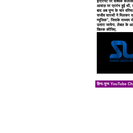
इन्टरनेट पर वैश्विक कलाक
आवाज़ पर प्रारंभ हुई थी, 
बाद अब युग्म के चार वरिष्
सजीव सारथी ने मिलकर खो
म्यूजिक", जिसके माध्यम से
उतारा जायेगा. लेबल के आध
क्लिक कीजिए.
हिन्द-युग्म YouTube C