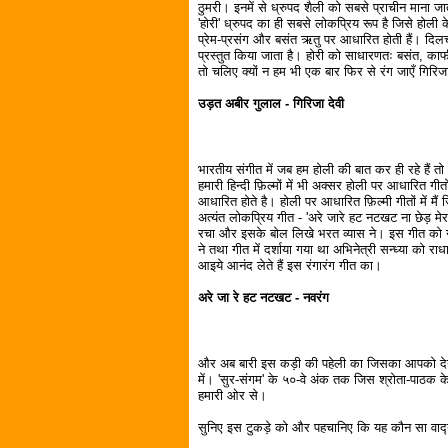
ठुमरी। इनमें से ध्रुपद शैली को सबसे प्राचीन माना ज
'होरी' ध्रुपद का ही सबसे लोकप्रिय रूप है जिसे होली के
प्रेम-प्रसंग और बसंत ऋतु पर आधारित होती हैं। दिलचस्प 
प्रस्तुत किया जाता है। होरी को साधारणतः बसंत, का
तो चलिए क्यों न हम भी एक बार फिर से रंग जाएँ गिरिजा देव
उड़त अबीर गुलाल - गिरिजा देवी
भारतीय संगीत में जब हम होली की बात कर ही रहे हैं तो
हमारी हिन्दी फ़िल्मों में भी अक्सर होली पर आधारित गी
आधारित होते है। होली पर आधारित फ़िल्मी गीतों में मैं 
अत्यंत लोकप्रिय गीत - 'अरे जारे हट नटखट ना छेड़ मेर
रचा और इसके बोल लिखे भरत व्यास ने। इस गीत को गाय
ने तथा गीत में दर्शाया गया था अभिनेत्री सन्ध्या को राधा
आइये आनंद लेते हैं इस रंगारंग गीत का।
अरे जा रे हट नटखट - नवरंग
और अब बारी इस कड़ी की पहेली का जिसका आपको देना हो
में। 'सुर-संगम' के ५०-वे अंक तक जिस श्रोता-पाठक के ह
हमारी ओर से।
सुनिए इस टुकड़े को और पहचानिए कि यह कौन सा वाद्‍