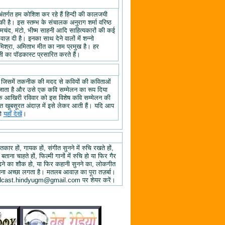
अंतर्गत हम कोशिश कर रहे हैं हिन्दी की कालजयी
ी है। इस स्तम्भ के संचालक अनुराग शर्मा वरिष्ठ
्रेमचंद, मंटो, भीष्म साहनी आदि साहित्यकारों की कई
ज़ दी है। इनका साथ देने वालों में शन्नो
िश्रा, अमिताभ मीत का नाम प्रमुख है। हर
 का पॉडकास्ट प्रसारित करते हैं।
, जिसमें तकनीक की मदद से कवियों की कविताओं
ा जाता है और उसे एक कवि सम्मेलन का रूप दिया
े के आखिरी रविवार को इस विशेष कवि सम्मेलन की
हुत खूबसूरत अंदाज़ में इसे लेकर आती हैं। यदि आप
तो
यहाँ देखें
।
तकार हों, गायक हों, संगीत सुनने में रुचि रखते हों,
 बताना चाहते हों, फिल्मी गानों में रुचि हो या फिर गैर
 पढ़ने का शौक हो, या फिर कहानी सुनने का, लोकगीत
ुनना अच्छा लगता है। मतलब आवाज़ का पूरा तज़र्बा।
ें podcast.hindyugm@gmail.com पर शेयर करें।