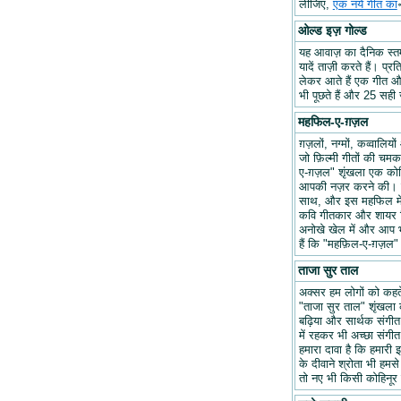
लीजिए,
एक नये गीत का
ओल्ड इज़ गोल्ड
यह आवाज़ का दैनिक स्तम्भ
यादें ताज़ी करते हैं। प्र
लेकर आते हैं एक गीत और 
भी पूछते हैं और 25 सही ज
महफिल-ए-ग़ज़ल
ग़ज़लों, नग्मों, कव्वालि
जो फ़िल्मी गीतों की चम
ए-ग़ज़ल" शृंखला एक कोश
आपकी नज़र करने की। हम
साथ, और इस महफिल में अप
कवि गीतकार और शायर वि
अनोखे खेल में और आप भ
हैं कि "महफ़िल-ए-ग़ज़
ताजा सुर ताल
अक्सर हम लोगों को कहते 
"ताजा सुर ताल" शृंखला 
बढ़िया और सार्थक संगीत ब
में रहकर भी अच्छा संगीत 
हमारा दावा है कि हमारी इ
के दीवाने श्रोता भी हमसे
तो नए भी किसी कोहिनूर