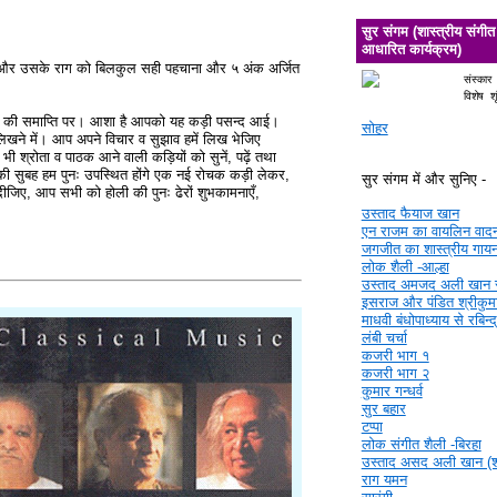
सुर संगम (शास्त्रीय संगीत
आधारित कार्यक्रम)
को और उसके राग को बिलकुल सही पहचाना और ५ अंक अर्जित
संस्कार
विशेष श
ड़ी की समाप्ति पर। आशा है आपको यह कड़ी पसन्द आई।
सोहर
िखने में। आप अपने विचार व सुझाव हमें लिख भेजिए
रोता व पाठक आने वाली कड़ियों को सुनें, पढ़ें तथा
 की सुबह हम पुनः उपस्थित होंगे एक नई रोचक कड़ी लेकर,
सुर संगम में और सुनिए -
दीजिए, आप सभी को होली की पुनः ढेरों शुभकामनाएँ,
उस्ताद फैयाज खान
एन राजम का वायलिन वाद
जगजीत का शास्त्रीय गाय
लोक शैली -आल्हा
उस्ताद अमजद अली खान 
इसराज और पंडित श्रीकुमा
माधवी बंधोपाध्याय से रबिन्
लंबी चर्चा
कजरी भाग १
कजरी भाग २
कुमार गन्धर्व
सुर बहार
टप्पा
लोक संगीत शैली -बिरहा
उस्ताद असद अली खान (श्र
राग यमन