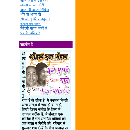
आज कल में ढल गया
लल्ला लल्ला लोरी
आजा री आजा निंदिया
धीरे से आजा री
सो जा तू मेरे राजदुलारे
चन्दन का पलना
जिंदगी महक जाती है
घर के उजियारे
सहयोग दें
ओ
ल्ड
इ
स
गो
ल्ड
या
नी
जो
पु
राना है वो सोना है, ये कहावत किसी
अन्य सन्दर्भ में सही हो या न हो,
हिन्दी फ़िल्म संगीत के विषय में
एकदम सटीक है. ये शृंखला एक
कोशिश है उन अनमोल मोतियों को
एक माला में पिरोने की. रविवार से
गुरूवार शाम 6-7 के बीच आवाज़ पर