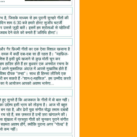
॰॰॰॰
 है, जिसके माध्यम से हम पुरानी सुनहरे गीतों की
तिदिन शाम 6:30 बजे हमारे होस्ट सुजॉय चटर्जी
उससे जुड़ी बातें। इसमें हम श्रोताओं से पहेलियाँ
वाब देने वाले को बनाते हैं 'अतिथि होस्ट'।
यों और गैर फ़िल्मी गीतों का एक ऐसा विशाल खजाना है
क दमक में कहीं दबा-दबा सा ही रहता है। "महफ़िल-
िश है इसी छुपे खजाने से कुछ मोती चुन कर
 हाज़िर होते हैं हर बुधवार एक अनमोल रचना के
ने मुक्तलिफ़ अंदाज़ में आपसे मुखातिब होते हैं
श्व दीपक "तन्हा"। साथ ही हिस्सा लीजिये एक
ी बन सकते हैं -"शान-ए-महफिल". हम उम्मीद करते
ल" का ये आयोजन आपको अवश्य भायेगा...
हुए सुनते हैं कि आजकल के गीतों में वो बात नहीं।
का उद्देश्य इसी भ्रम को तोड़ना है। आज भी बहुत
न रहा है, और ढेरों युवा संगीत योद्धा तमाम दबाबों
रच रहे हैं, बस ज़रूरत है उन्हें ज़रा खंगालने की।
स शृंखला में प्रस्तुत गीतों को सुनकर पुराने संगीत
 सहमत अवश्य होंगें, क्योंकि पुराना अगर "गोल्ड" है
 से कम नहीं।