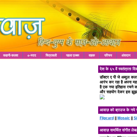
कहानी-कलश
e-मदद
चित्रावली
पहला एल्बम
वाहक
परिचय
अंशदान
देश के ६५ वें स्वतंत्रता
डॉक्टर ए पी जे अब्दुल क
आरंभ कर रहा है अपना महा 
है एक नया इतिहास रचने का
और सहयोग देकर इस झुझा
आवाज़ को ब्राउज के नये 
Flipcard
||
Mosaic
||
S
आवाज़ समर्थित संगीत लेब