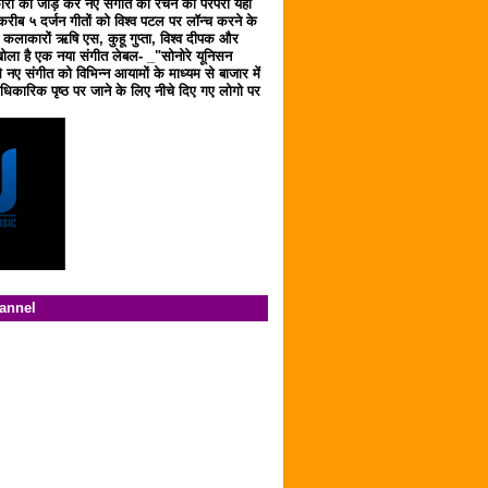
ारों को जोड़ कर नए संगीत को रचने की परंपरा यहाँ
करीब ५ दर्जन गीतों को विश्व पटल पर लॉन्च करने के
ठ कलाकारों ऋषि एस, कुहू गुप्ता, विश्व दीपक और
ला है एक नया संगीत लेबल- _"सोनोरे यूनिसन
 नए संगीत को विभिन्न आयामों के माध्यम से बाजार में
िकारिक पृष्ठ पर जाने के लिए नीचे दिए गए लोगो पर
hannel