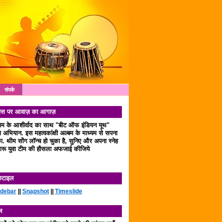
संपर्क
 दिवस पर आवाज़ का आगाज़
लाम के आशीर्वाद का साथ "बीट ऑफ इंडियन यूथ"
अभियान. इस महत्वकांक्षी अल्बम के माध्यम से सपना
. थीम सोंग लॉन्च हो चुका है, सुनिए और अपना स्नेह
रू युवा टीम की हौसला अफजाई कीजिये
स्टाइल
idebar
||
Snapshot
||
Timeslide
ल