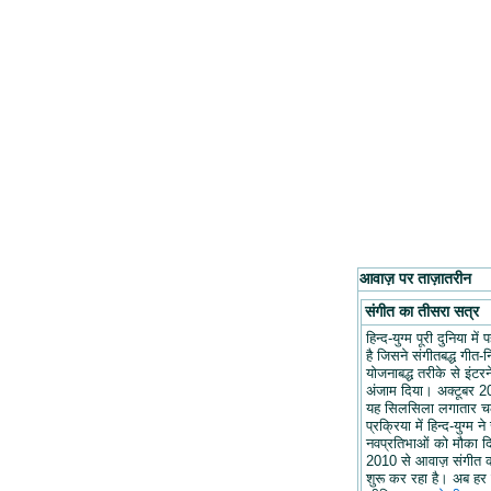
आवाज़ पर ताज़ातरीन
संगीत का तीसरा सत्र
हिन्द-युग्म पूरी दुनिया मे
है जिसने संगीतबद्ध गीत-न
योजनाबद्ध तरीके से इंटरन
अंजाम दिया। अक्टूबर 20
यह सिलसिला लगातार च
प्रक्रिया में हिन्द-युग्म ने
नवप्रतिभाओं को मौका द
2010 से आवाज़ संगीत 
शुरू कर रहा है। अब हर 