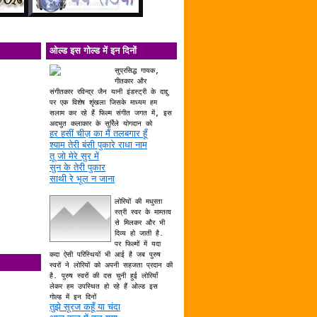
ओल्ड इस गोल्ड में इन दिनों
सुप्रसिद्ध गायक,
गीतकार और
संगीतकार रविन्द्र जैन यानी इंडस्ट्री के दाद्दु
पर एक विशेष शृंखला जिसके माध्यम हम
सलाम कर रहे हैं फिल्म संगीत जगत में, इस
अदभुत कलाकार के सुर्रिले योगदान को
हर हसीं चीज़ का मैं तलबगार हूँ
श्याम तेरी बंसी पुकारे राधा नाम
तू जो मेरे सुर में
सुन के तेरी पुकार
साथी रे भूल न जाना
लोरियों की मधुरता
स्त्री स्वर के माम्तत्व
से मिलकर और भी
दिव्य हो जाती है.
पर फिल्मों में यदा
कदा ऐसी परिस्थियों भी आई है जब पुरुष
स्वरों ने लोरियों को अपनी सहजता प्रदान की
है. पुरुष स्वरों की दस चुनी हुई लोरियाँ
लेकर हम उपस्थित हो रहे हैं ओल्ड इस
गोल्ड में इन दिनों
तुझे सूरज कहूँ या चंदा