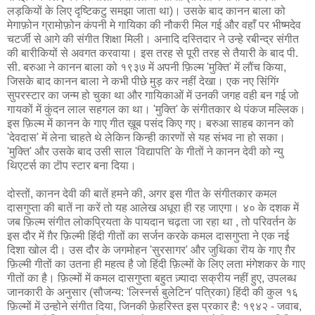
लड़कियों के लिए दृष्टिकटु समझा जाता था)। उसके बाद कानन बाला को
मेगाफ़ोन ग्रामोफ़ोन कंपनी मे गायिका की नौकरी मिल गई और वहाँ पर भीष्मदेव
चटर्जी से आगे की संगीत शिक्षा मिली। अनादि दस्तिदार ने उन्हे रबीन्द्र संगीत
की बारीकियों से अवगत करवाया। इस तरह से पूरी तरह से तैयारी के बाद पी.
सी. बरुआ ने कानन बाला को १९३७ में अपनी फ़िल्म 'मुक्ति' में लौंच किया,
जिसके बाद कानन बाला ने कभी पीछे मुड़ कर नहीं देखा। एक नए सिंगिंग्‍
सुपरस्टार का जन्म हो चुका था और गायिकाओं में उनकी जगह वही बन गई जो
गायकों में कुंदन लाल सहगल का था। 'मुक्ति' के संगीतकार थे पंकज मल्लिक।
इस फ़िल्म में कानन के गाए गीत ख़ूब पसंद किए गए। बरुआ साहब कानन को
'देवदास' में लेना चाहते थे लेकिन किन्ही कारणों से यह संभव ना हो सका।
'मुक्ति' और उसके बाद उसी साल 'विद्यापति' के गीतों ने कानन देवी को न्यु
थिएटर्स का टॊप स्टार बना दिया।
दोस्तों, कानन देवी की बातें हमने की, अगर इस गीत के संगीतकार कमल
दासगुप्ता की बातें ना करें तो यह आलेख अधूरा ही रह जाएगा। ४० के दशक में
जब फ़िल्म संगीत लोकप्रियता के पायदान चढ़ता जा रहा था , तो परिवर्तन के
इस दौर में ग़ैर फ़िल्मी हिंदी गीतों का सर्जन करके कमल दासगुप्ता ने एक नई
दिशा खोल दी। उस दौर के जगमोहन 'सुरसागर' और जुथिका रॊय के गाए ग़ैर
फ़िल्मी गीतों का उतना ही महत्व है जो हिंदी फ़िल्मों के लिए लता मंगेशकर के गाए
गीतों का है। फ़िल्मों में कमल दासगुप्ता बहुत ज़्यादा सक्रीय नहीं हुए, उपलब्ध
जानकारी के अनुसार (सौजन्य: 'लिस्नर्स बुलेटिन' पत्रिका) हिंदी की कुल १६
फ़िल्मों में उन्होने संगीत दिया, जिनकी फ़ेहरिस्त इस प्रकार है: १९४२ - जवाब,