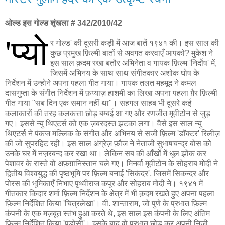
ओल्ड इस गोल्ड शृंखला # 342/2010/42
'प्यो
र गोल्ड' की दूसरी कड़ी में आज बातें १९४१ की। इस साल की
कुछ प्रमुख फ़िल्मी बातों से अवगत करवाएँ आपको? मुकेश ने
इस साल क़दम रखा बतौर अभिनेता व गायक फ़िल्म 'निर्दोष' में,
जिसमें अभिनय के साथ साथ संगीतकार अशोक घोष के
निर्देशन में उन्होने अपना पहला गीत गाया। गायक तलत महमूद ने कमल
दासगुप्ता के संगीत निर्देशन में फ़य्याज़ हाशमी का लिखा अपना पहला ग़ैर फ़िल्मी
गीत गाया "सब दिन एक समान नहीं था"। सहगल साहब भी दूसरे कई
कलाकारों की तरह कलकत्ता छोड़ बम्बई आ गए और रणजीत मूवीटोन से जुड़
गए। इससे न्यु थिएटर्स को एक ज़बरदस्त झटका लगा। वैसे इस साल न्यु
थिएटर्स ने पंकज मल्लिक के संगीत और अभिनय से सजी फ़िल्म 'डॉक्टर' रिलीज़
की जो सुपरहिट रही। इस साल अंग्रेज़ फ़ौज ने नेताजी सुभाषचन्द्र बोस को
उनके घर में नज़रबन्द कर रखा था। लेकिन सब की आँखों में धूल झोंक कर
पेशावर के रास्ते वो अफ़ग़ानिस्तान चले गए। मिनर्वा मूवीटोन के सोहराब मोदी ने
द्वितीय विश्वयुद्ध की पृष्ठभूमि पर फ़िल्म बनाई 'सिकंदर', जिसमें सिकन्दर और
पोरस की भूमिकाएँ निभाए पृथ्वीराज कपूर और सोहराब मोदी ने। १९४१ में
गीतकार किदार शर्मा फ़िल्म निर्देशन के क्षेत्र में भी क़दम रखते हुए अपना पहला
फ़िल्म निर्देशित किया 'चित्रलेखा'। वी. शान्ताराम, जो पुणे के प्रभात फ़िल्म
कंपनी के एक मज़बूत स्तंभ हुआ करते थे, इस साल इस कंपनी के लिए अंतिम
फ़िल्म निर्देशित किया 'पड़ोसी'। इसके बाद वो प्रभात छोड़ कर अपनी निजी