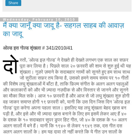
Share
Wednesday, February 10, 2010
मैं क्या जानूँ क्या जादू है- सहगल साहब की आवाज़
का जादू
ओल्ड इस गोल्ड शृंखला # 341/2010/41
दो
स्तों, 'ओल्ड इज़ गोल्ड' ने देखते ही देखते लगभग एक साल का सफ़र
पूरा कर लिया है। पिछले साल २० फ़रवरी की शाम से शुरु हुई थी यह
शृंखला। गुज़रे ज़माने के सदाबहार नग़मों को सुनते हुए हम साथ साथ
जो सुरीला सफ़र तय किया है, उसको हमने समय समय पर १० गीतों
की विशेष लघु शृंखलाओं में बाँटा है, ताकि फ़िल्म संगीत के अलग अलग पहलुओं
और कलाकारों को और भी ज़्यादा नज़दीक से और विस्तार से जानने और सुनने
का मौका मिल सके। आज १० फ़रवरी है और आज से जो लघु शृंखला शुरु होगी
वह जाकर समाप्त होगी १९ फ़रवरी को, यानी कि उस दिन जिस दिन 'ओल्ड इज़
गोल्ड' पूरा करेगा अपना पहला साल। इसलिए यह लघु शृंखला बेहद ख़ास बन
पड़ी है, और इसे और भी ज़्यादा ख़ास बनाने के लिए हम इसमें लेकर आए हैं ४०
के दशक के १० सदाबहार सुपर डुपर हिट गीत, जो ४० के दशक के १० अलग
अलग सालों में बने हैं। यानी कि १९४० से लेकर १९४९ तक, दस गीत दस
अलग अलग सालों के। हम यह दावा तो नहीं करते कि ये गीत उन सालों के