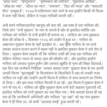
"इन्द्र सभा", "हिन्दुस्तान" , "कृष्णकांत की वसीयत", "मुफ़लिस आशिक़",
"आँख का नशा", "औरत का प्यार", "रामायण", "दिल की प्यास" और "मतवाली
मीरा" प्रमुख हैं। १९४७ में पाकिस्तान चले जाने के बाद इन्होंने किसी भी फिल्म
में काम नहीं किया, लेकिन ये गज़ल-गायिकी करती रहीं।
अभी हमने गायिका(फ़रीदा खानुम) की बात की, अब वक्त है उस नायिका की,
जिसे लोग "रानी मुख्तार" के नाम से जानते हैं और वो इसलिए क्योंकि उस
नायिका को नासिरा से रानी इन्होंने हीं बनाया था। नासिरा का जन्म इक़बाल
बेग़म की कोख से ८ दिसम्बर १९४६ को लाहौर में हुआ था। नासिरा के
अब्बाजान मुख्तार बेग़म के यहाँ ड्राईवर थे। अब चूँकि नासिरा के घर वाले
उसका लालन-पालन करने में सक्षम नहीं थे इसलिए मुख्तार बेग़म ने उसे गोद ले
लिया। मुख्तार बेग़म चाहती थीं कि नासिरा उन्हीं की तरह एक गायिका बने
लेकिन नासिरा गायन से ज्यादा नृत्य की शौकीन थी। और इसलिए इन्होंने
नासिरा को उस्ताद गु़लाम हुसैन और उस्ताद खुर्शीद से नृत्य की शिक्षा दिलवाई।
एक दिन जब जानेमाने निर्देशक "अनवर कमाल पाशा" मुख्तार बेग़म के घर अपनी
अगली फिल्म "सूरजमुखी" के फिल्मांकन के सिलसिले में आए तो उनकी नज़र
नासिरा पर पड़ी और उन्होंने अपनी फिल्म में नासिरा से काम करवाने का निर्णय
ले लिया। और इस तरह नासिरा फिल्मों में आ गईं। इस फिल्म में मुख्तार बेग़म ने
गाने भी गाए थे। नासिरा को चूँकि मुख्तार बेग़म रानी बेटी कहकर पुकारती थीं,
इसलिए नासिरा को रानी मुख्तार का नाम मिल गया। वैसे आपको शायद हीं यह
पता हो कि जानीमानी अभिनेत्री और गायिका "नूर जहां" को यह नाम मुख्तार
बेग़म ने हीं दिया था, जो कभी "अल्लाह वसई" हुआ करती थीं।