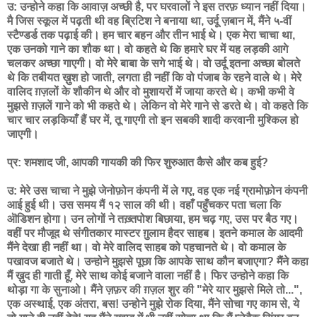
उ: उन्होने कहा कि आवाज़ अच्छी है, पर घरवालों ने इस तरफ़ ध्यान नहीं दिया।
मै जिस स्कूल में पढ़ती थी वह ब्रिटिश ने बनाया था, उर्दू ज़बान में, मैंने ५-वीं
स्टैण्डर्ड तक पढ़ाई की। हम चार बहन और तीन भाई थे। एक मेरा चाचा था,
एक उनको गाने का शौक था। वो कहते थे कि हमारे घर में यह लड़की आगे
चलकर अच्छा गाएगी। वो मेरे बाबा के सगे भाई थे। वो उर्दू इतना अच्छा बोलते
थे कि तबीयत ख़ुश हो जाती, लगता ही नहीं कि वो पंजाब के रहने वाले थे। मेरे
वालिद ग़ज़लों के शौकीन थे और वो मुशायरों में जाया करते थे। कभी कभी वे
मुझसे ग़ज़लें गाने को भी कहते थे। लेकिन वो मेरे गाने से डरते थे। वो कहते कि
चार चार लड़कियाँ हैं घर में, तू गाएगी तो इन सबकी शादी करवानी मुश्किल हो
जाएगी।
प्र: शमशाद जी, आपकी गायकी की फिर शुरुआत कैसे और कब हुई?
उ: मेरे उस चाचा ने मुझे जेनोफ़ोन कंपनी में ले गए, वह एक नई ग्रामोफ़ोन कंपनी
आई हुई थी। उस समय मैं १२ साल की थी। वहाँ पहुँचकर पता चला कि
ऒडिशन होगा। उन लोगों ने तख़्तपोश बिछाया, हम चढ़ गए, उस पर बैठ गए।
वहीं पर मौजूद थे संगीतकार मास्टर ग़ुलाम हैदर साहब। इतने कमाल के आदमी
मैंने देखा ही नहीं था। वो मेरे वालिद साहब को पहचानते थे। वो कमाल के
पखावज बजाते थे। उन्होने मुझसे पूछा कि आपके साथ कौन बजाएगा? मैंने कहा
मैं ख़ुद ही गाती हूँ, मेरे साथ कोई बजाने वाला नहीं है। फिर उन्होने कहा कि
थोड़ा गा के सुनाओ। मैंने ज़फ़र की ग़ज़ल शुर की "मेरे यार मुझसे मिले तो...",
एक अस्थाई, एक अंतरा, बस! उन्होने मुझे रोक दिया, मैंने सोचा गए काम से, ये