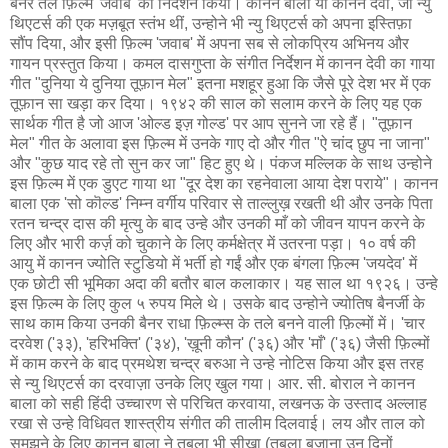
बैनर तले फ़िल्म 'जवाब' का निर्देशन किया। कानन बाला या कानन देवी, जो न्यु
थिएटर्स की एक मज़बूत स्तंभ थीं, उन्होने भी न्यु थिएटर्स को अपना इस्तिफ़ा
सौंप दिया, और इसी फ़िल्म 'जवाब' में अपना सब से लोकप्रिय अभिनय और
गायन प्रस्तुत किया। कमल दासगुप्ता के संगीत निर्देशन में कानन देवी का गाया
गीत "दुनिया ये दुनिया तूफ़ान मेल" इतना मशहूर हुआ कि जैसे पूरे देश भर में एक
तूफ़ान सा खड़ा कर दिया। १९४२ की साल को सलाम करने के लिए यह एक
सार्थक गीत है जो आज 'ओल्ड इज़ गोल्ड' पर आप सुनने जा रहे हैं। "तूफ़ान
मेल" गीत के अलावा इस फ़िल्म में उनके गाए दो और गीत "ऐ चांद छुप ना जाना"
और "कुछ याद रहे तो सुन कर जा" हिट हुए थे। पंकज मल्लिक के साथ उन्होने
इस फ़िल्म में एक डुएट गाया था "दूर देश का रहनेवाला आया देश पराये"। कानन
बाला एक 'सो कॊल्ड' निम्न वर्गीय परिवार से ताल्लुख़ रखती थी और उनके पिता
रतन चन्द्र दास की मृत्यु के बाद उन्हे और उनकी माँ को जीवन यापन करने के
लिए और भारी कर्ज़ को चुकाने के लिए कर्मक्षेत्र में उतरना पड़ा। १० वर्ष की
आयु में कानन ज्योति स्टुडियो में भर्ती हो गईं और एक बंगला फ़िल्म 'जयदेव' में
एक छोटी सी भूमिका अदा की बतौर बाल कलाकार। यह साल था १९२६। उन्हे
इस फ़िल्म के लिए कुल ५ रुपय मिले थे। उसके बाद उन्होने ज्योतिष बैनर्जी के
साथ काम किया उनकी बैनर राधा फ़िल्म्स के तले बनने वाली फ़िल्मों में। 'चार
दरवेश ('३३), 'हरिभक्ति' ('३४), 'ख़ूनी कौन' ('३६) और 'माँ' ('३६) जैसी फ़िल्मों
में काम करने के बाद प्रमथेश चन्द्र बरुआ ने उन्हे नोटिस किया और इस तरह
से न्यु थिएटर्स का दरवाज़ा उनके लिए खुल गया। आर. सी. बोराल ने कानन
बाला को सही हिंदी उच्चारण से परिचित करवाया, लखनऊ के उस्ताद अल्लाह
रखा से उन्हे विधिवत शास्त्रीय संगीत की तालीम दिलवाई। लय और ताल को
समझने के लिए कानन बाला ने तबला भी सीखा (तबला बजाना उन दिनों