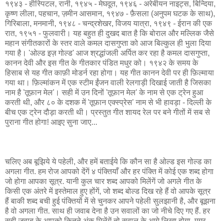
१९४३ - हॊस्पिटल, रानी, १९४५ - मेघदूत, १९४६ - अरेबीयन नाइट्स, बिन्दिया,
कृष्ण लीला, पहचान, ज़मीन आसमान, १९४७ - फ़ैसला (अनुपम घटक के साथ),
गिरिबाला, मनमानी, १९४८ - चन्द्रशेखर, विजय यात्रा, १९४९ - ईरान की एक
रात, १९५१ - फुलवारी। यह बहुत ही दुखद बात है कि बोराल और मल्लिक जैसे
महान संगीतकारों के स्तर वाले कमल दासगुप्ता को आज बिल्कुल ही भुला दिया
गया है। 'ओल्ड इज़ गोल्ड' आज श्रद्धांजली अर्पित कर रहा है कमल दासगुप्ता,
कानन देवी और इस गीत के गीतकार पंडित मधुर को। १९४२ के समय के
हिसाब से यह गीत काफ़ी मोडर्न रहा होगा। यह गीत कानन देवी पर ही फ़िल्माया
गया था। फ़िल्मांकन में एक स्टीम ईंजन वाली रेलगाड़ी दिखाई जाती है जिसका
नाम है 'तूफ़ान मेल'। सही में उन दिनों 'तूफ़ान मेल' के नाम से एक ट्रेन हुआ
करती थी, और ८० के दशक में 'तूफ़ान एक्स्प्रेस' नाम से भी हावड़ा - दिल्ली के
बीच एक ट्रेन दौड़ा करती थी। प्रस्तुत गीत शायद रेल पर बने गीतों में सब से
पुराना गीत होगा! आइए सुना जाए...
चलिए अब बूझिये ये पहेली, और हमें बताईये कि कौन सा है ओल्ड इस गोल्ड का
अगला गीत. हम रोज आपको देंगें ४ पंक्तियाँ और हर पंक्ति में कोई एक शब्द होगा
जो होगा आपका सूत्र. यानी कुल चार शब्द आपको मिलेंगें जो अगले गीत के
किसी एक अंतरे में इस्तेमाल हुए होंगें, जो शब्द बोल्ड दिख रहे हैं वो आपके सूत्र
हैं बाकी शब्द बची हुई पंक्तियों में से चुनकर आपने पहेली सुलझानी है, और बूझना
है वो अगला गीत. साथ ही जवाब देना है उन सवालों का जो नीचे दिए गए हैं. हर
सही जवाब के आपको कितने अंक मिलेंगें तो सवाल के आगे लिखा होगा. मगर