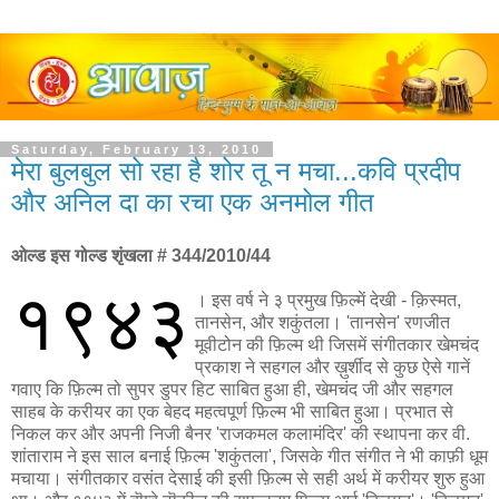
Saturday, February 13, 2010
मेरा बुलबुल सो रहा है शोर तू न मचा...कवि प्रदीप
और अनिल दा का रचा एक अनमोल गीत
ओल्ड इस गोल्ड शृंखला # 344/2010/44
१९४३
। इस वर्ष ने ३ प्रमुख फ़िल्में देखी - क़िस्मत,
तानसेन, और शकुंतला। 'तानसेन' रणजीत
मूवीटोन की फ़िल्म थी जिसमें संगीतकार खेमचंद
प्रकाश ने सहगल और ख़ुर्शीद से कुछ ऐसे गानें
गवाए कि फ़िल्म तो सुपर डुपर हिट साबित हुआ ही, खेमचंद जी और सहगल
साहब के करीयर का एक बेहद महत्वपूर्ण फ़िल्म भी साबित हुआ। प्रभात से
निकल कर और अपनी निजी बैनर 'राजकमल कलामंदिर' की स्थापना कर वी.
शांताराम ने इस साल बनाई फ़िल्म 'शकुंतला', जिसके गीत संगीत ने भी काफ़ी धूम
मचाया। संगीतकार वसंत देसाई की इसी फ़िल्म से सही अर्थ में करीयर शुरु हुआ