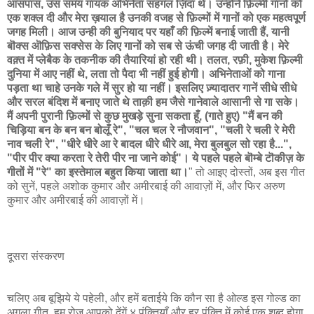
आसपास, उस समय गायक अभिनेता सहगल ज़िंदा थे। उन्होने फ़िल्मी गानों को
एक शक्ल दी और मेरा ख़याल है उनकी वजह से फ़िल्मों में गानों को एक महत्वपूर्ण
जगह मिली। आज उन्ही की बुनियाद पर यहाँ की फ़िल्में बनाई जाती हैं, यानी
बॊक्स ऒफ़िस सक्सेस के लिए गानों को सब से ऊंची जगह दी जाती है। मेरे
वक़्त में प्लेबैक के तकनीक की तैयारियां हो रही थी। तलत, रफ़ी, मुकेश फ़िल्मी
दुनिया में आए नहीं थे, लता तो पैदा भी नहीं हुई होगी। अभिनेताओं को गाना
पड़ता था चाहे उनके गले में सुर हो या नहीं। इसलिए ज़्यादातर गानें सीधे सीधे
और सरल बंदिश में बनाए जाते थे ताक़ी हम जैसे गानेवाले आसानी से गा सके।
मैं अपनी पुरानी फ़िल्मों से कुछ मुखड़े सुना सकता हूँ, (गाते हुए) "मैं बन की
चिड़िया बन के बन बन बोलूँ रे", "चल चल रे नौजवान", "चली रे चली रे मेरी
नाव चली रे", "धीरे धीरे आ रे बादल धीरे धीरे आ, मेरा बुलबुल सो रहा है...",
"पीर पीर क्या करता रे तेरी पीर ना जाने कोई"। ये पहले पहले बॊम्बे टॊकीज़ के
गीतों में "रे" का इस्तेमाल बहुत किया जाता था।
" तो आइए दोस्तों, अब इस गीत
को सुनें, पहले अशोक कुमार और अमीरबाई की आवाज़ों में, और फिर अरुण
कुमार और अमीरबाई की आवाज़ों में।
दूसरा संस्करण
चलिए अब बूझिये ये पहेली, और हमें बताईये कि कौन सा है ओल्ड इस गोल्ड का
अगला गीत. हम रोज आपको देंगें ४ पंक्तियाँ और हर पंक्ति में कोई एक शब्द होगा