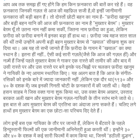
आप अब तक समझ हीं गए होंगे कि हम किन फ़नकारा की बातें कर रहे हैं। वह
फ़नकारा जिनकी गज़ल से आज की महफ़िल सजी है,वो इन्हीं जानीमानी
फ़नकारा की बड़ी बहन हैं। तो दोस्तों छोटी बहन का नाम है- "फ़रीदा खानुम"
और बड़ी बहन यानि की आज की फ़नकारा का नाम है "मुख्तार बेग़म"। मुख्तार
बेग़म यूँ तो उतना नाम नहीं कमा सकीं, जितना नाम फ़रीदा का हुआ, लेकिन
फ़रीदा को फ़रीदा बनाने में इनका बड़ा हीं हाथ था। फ़रीदा जब महज सात साल
की थीं तभी उन्होंने अपनी बड़ी बहन मुख्तार बेग़म से "खयाल" सीखना शुरू कर
दिया था। अब यह तो सभी जानते हैं कि फ़रीदा के गायन में "खयाल" का क्या
स्थान है। इतना हीं नहीं.. ऐसी कई सारी गज़लें(जैसे कि आज की गज़ल हीं) और
नज़्में हैं जिन्हें पहले मुख्तार बेग़म ने गाकर एक रास्ते की तामीर की और बाद में
उसी रास्ते पर और उस रास्ते पर बने इनके पद-चिह्नों पर चलकर फ़रीदा खानुम
ने गायिकी के नए आयाम स्थापित किए। यह अलग बात है कि आज के संगीत-
रसिकों को इनके बारे में ज्यादा जानकारी नहीं ,लेकिन एक दौर था(१९३० और
४० के दशक में) जब इनकी गिनती चोटी के फ़नकारों में की जाती थी। मेहदी
हसन साहब ने जिस वक्त गाना शुरू किया था, उस वक्त बेग़म अख्तर, उस्ताद
बरकत अली खान और मुख़्तार बेग़म गज़ल-गायिकी के तीन स्तंभ माने जाते थे।
इस बात से आप मुख्तार बेग़म की प्रतिभा का अंदाजा लगा सकते हैं। चलिए लगे
हाथों हम मुख्तार बेग़म का एक छोटा-सा परिचय दिए देते हैं।
लोग इन्हें बस एक गायिका के तौर पर जानते हैं, लेकिन ये बँटवारे के पहले
हिन्दुस्तानी फिल्मों की एक जानीमानी अभिनेत्री हुआ करती थीं। इन्होंने ३०
और ४० के दशक में कई सारी फिल्मों में काम किया था, जिनमें "हठीली दुल्हन",