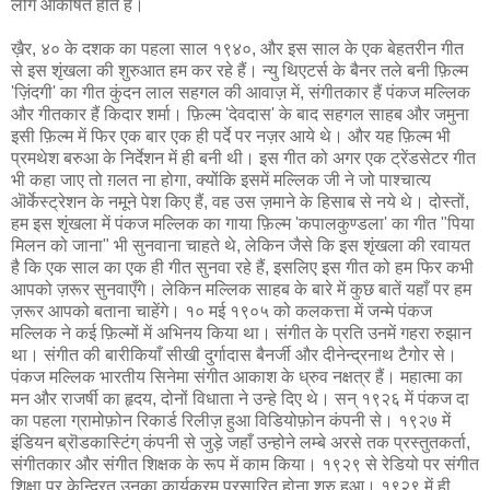
लोग आकर्षित होते हैं।
ख़ैर, ४० के दशक का पहला साल १९४०, और इस साल के एक बेहतरीन गीत
से इस शृंखला की शुरुआत हम कर रहे हैं। न्यु थिएटर्स के बैनर तले बनी फ़िल्म
'ज़िंदगी' का गीत कुंदन लाल सहगल की आवाज़ में, संगीतकार हैं पंकज मल्लिक
और गीतकार हैं किदार शर्मा। फ़िल्म 'देवदास' के बाद सहगल साहब और जमुना
इसी फ़िल्म में फिर एक बार एक ही पर्दे पर नज़र आये थे। और यह फ़िल्म भी
प्रमथेश बरुआ के निर्देशन में ही बनी थी। इस गीत को अगर एक ट्रेंडसेटर गीत
भी कहा जाए तो ग़लत ना होगा, क्योंकि इसमें मल्लिक जी ने जो पाश्चात्य
ऒर्केस्ट्रेशन के नमूने पेश किए हैं, वह उस ज़माने के हिसाब से नये थे। दोस्तों,
हम इस शृंखला में पंकज मल्लिक का गाया फ़िल्म 'कपालकुण्डला' का गीत "पिया
मिलन को जाना" भी सुनवाना चाहते थे, लेकिन जैसे कि इस शृंखला की रवायत
है कि एक साल का एक ही गीत सुनवा रहे हैं, इसलिए इस गीत को हम फिर कभी
आपको ज़रूर सुनवाएँगे। लेकिन मल्लिक साहब के बारे में कुछ बातें यहाँ पर हम
ज़रूर आपको बताना चाहेंगे। १० मई १९०५ को कलकत्ता में जन्मे पंकज
मल्लिक ने कई फ़िल्मों में अभिनय किया था। संगीत के प्रति उनमें गहरा रुझान
था। संगीत की बारीकियाँ सीखी दुर्गादास बैनर्जी और दीनेन्द्रनाथ टैगोर से।
पंकज मल्लिक भारतीय सिनेमा संगीत आकाश के ध्रुव नक्षत्र हैं। महात्मा का
मन और राजर्षी का हृदय, दोनों विधाता ने उन्हे दिए थे। सन् १९२६ में पंकज दा
का पहला ग्रामोफ़ोन रिकार्ड रिलीज़ हुआ विडियोफ़ोन कंपनी से। १९२७ में
इंडियन ब्रॊडकास्टिंग् कंपनी से जुड़े जहाँ उन्होने लम्बे अरसे तक प्रस्तुतकर्ता,
संगीतकार और संगीत शिक्षक के रूप में काम किया। १९२९ से रेडियो पर संगीत
शिक्षा पर केन्द्रित उनका कार्यक्रम प्रसारित होना शुरु हुआ। १९२९ में ही