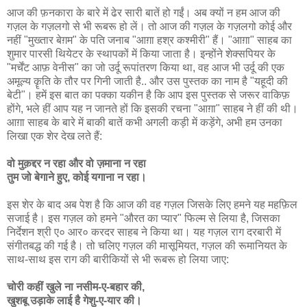
आज की फ़नकारा के बारे में ढेर सारी बातें हो गईं। अब क्यों न हम आज की
गज़ल के गज़लगो से भी रूबरू हो लें। तो आज की गज़ल के गज़लगो कोई और
नहीं "मुख्तार बेग़म" के पति जनाब "आग़ा हश्र कश्मीरी" हैं। "आग़ा" साहब का
शुमार पारसी थियेटर के स्थापकों में किया जाता है। इन्होंने शेक्सपियर के
"मर्चेंट आफ़ वेनीस" का जो उर्दू रूपांतरण किया था, वह आज भी उर्दू की एक
अमूल्य कॄति के तौर पर गिनी जाती है.. और उस पुस्तक का नाम है "यहूदी की
बेटी"। हमें इस बात का पक्का यकीन है कि आप इस पुस्तक से जरूर वाकिफ़
होंगे, भले हीं आप यह न जानते हों कि इसकी रचना "आग़ा" साहब ने हीं की थी।
आग़ा साहब के बारे में बाकी बातें कभी अगली कड़ी में कड़ेंगे, अभी हम उनका
लिखा एक शेर देख लते हैं:
वो मुक़द्दर न रहा और वो ज़माना न रहा
तुम जो बेगाने हुए, कोई यगाना न रहा।
इस शेर के बाद अब पेश है कि आज की वह गज़ल जिसके लिए हमने यह महफ़िल
सजाई है। इस गज़ल को हमने "औरत का प्यार" फिल्म से लिया है, जिसका
निर्देशन श्री ए० आर० करदर साहब ने किया था। यह गज़ल राग दरबारी में
संगीतबद्ध की गई है। तो चलिए गज़ल की मासूमियत, गज़ल की रूमानियत के
साथ-साथ इस राग की बारीकियों से भी रूबरू हो लिया जाए:
चोरी कहीं खुले ना नसीम-ए-बहार की,
खुशबू उड़ाके लाई है गेशु-ए-यार की।