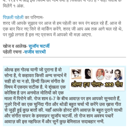
4. १९४१ में आई इस फिल्म का नाम क्या है जिसका ये गीत है - सही जवाब के
मिलेंगें १ अंक.
पिछली पहेली
का परिणाम-
शरद जी आपके सुझाव पर आज से हम पहेली का रूप रंग बदल रहे हैं. आज से
एक बार फिर नए सिरे से मार्किंग करेंगे. शरद जी आप अब तक आगे चल रहे थे,
पर मुझे लगता है इस नए प्रारूप में आपको भी मज़ा आएगा.
खोज व आलेख-
सुजॉय चटर्जी
पहेली रचना -
सजीव सारथी
ओल्ड इस गोल्ड यानी जो पुराना है वो
सोना है, ये कहावत किसी अन्य सन्दर्भ में
सही हो या न हो, हिन्दी फ़िल्म संगीत के
विषय में एकदम सटीक है. ये शृंखला एक
कोशिश है उन अनमोल मोतियों को एक
माला में पिरोने की. रोज शाम 6-7 के बीच आवाज़ पर हम आपको सुनवाते हैं,
गुज़रे दिनों का एक चुनिंदा गीत और थोडी बहुत चर्चा भी करेंगे उस ख़ास गीत
से जुड़ी हुई कुछ बातों की. यहाँ आपके होस्ट होंगे आवाज़ के बहुत पुराने साथी
और संगीत सफर के हमसफ़र सुजॉय चटर्जी. तो रोज शाम अवश्य पधारें
आवाज़ की इस महफिल में और सुनें कुछ बेमिसाल सदाबहार नग्में.