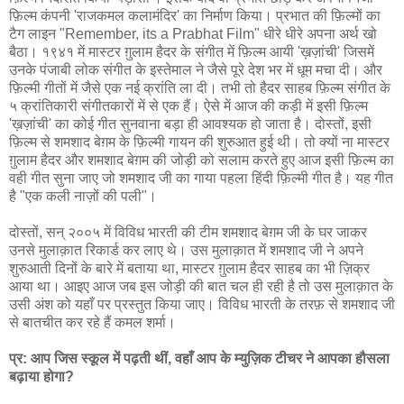
फ़िल्म कंपनी 'राजकमल कलामंदिर' का निर्माण किया। प्रभात की फ़िल्मों का
टैग लाइन "Remember, its a Prabhat Film" धीरे धीरे अपना अर्थ खो
बैठा। १९४१ में मास्टर ग़ुलाम हैदर के संगीत में फ़िल्म आयी 'ख़ज़ांची' जिसमें
उनके पंजाबी लोक संगीत के इस्तेमाल ने जैसे पूरे देश भर में धूम मचा दी। और
फ़िल्मी गीतों में जैसे एक नई क्रांति ला दी। तभी तो हैदर साहब फ़िल्म संगीत के
५ क्रांतिकारी संगीतकारों में से एक हैं। ऐसे में आज की कड़ी में इसी फ़िल्म
'ख़ज़ांची' का कोई गीत सुनवाना बड़ा ही आवश्यक हो जाता है। दोस्तों, इसी
फ़िल्म से शमशाद बेग़म के फ़िल्मी गायन की शुरुआत हुई थी। तो क्यों ना मास्टर
ग़ुलाम हैदर और शमशाद बेग़म की जोड़ी को सलाम करते हुए आज इसी फ़िल्म का
वही गीत सुना जाए जो शमशाद जी का गाया पहला हिंदी फ़िल्मी गीत है। यह गीत
है "एक कली नाज़ों की पली"।
दोस्तों, सन् २००५ में विविध भारती की टीम शमशाद बेग़म जी के घर जाकर
उनसे मुलाक़ात रिकार्ड कर लाए थे। उस मुलाक़ात में शमशाद जी ने अपने
शुरुआती दिनों के बारे में बताया था, मास्टर ग़ुलाम हैदर साहब का भी ज़िक्र
आया था। आइए आज जब इस जोड़ी की बात चल ही रही है तो उस मुलाक़ात के
उसी अंश को यहाँ पर प्रस्तुत किया जाए। विविध भारती के तरफ़ से शमशाद जी
से बातचीत कर रहे हैं कमल शर्मा।
प्र: आप जिस स्कूल में पढ़ती थीं, वहाँ आप के म्युज़िक टीचर ने आपका हौसला
बढ़ाया होगा?