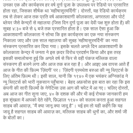
उनका एक और कार्यक्रम हर वर्ष दुर्गा पूजा के उपलक्ष्य पर रेडियो पर प्रसारित
होता रहा, जिसका शीर्षक था 'महीषासुरमर्दिनी'। दोस्तों, यह रेडियो कार्यक्रम
तब से लेकर आज तक प्रति वर्ष आकाशवाणी कोलकाता, अगरतला और पोर्ट
ब्लेयर जैसे केन्द्रों से महालया (जिस दिन दुर्गा पूजा का देवी पक्ष शुरु होता है) की
सुबह ४:३० बजे से ६ बजे तक प्रसारित होता है। एक साल ऐसा हुआ कि
आकाशवाणी कोलकाता ने सोचा कि इस कार्यक्रम का एक नया संस्करण
निकाला जाए और उस साल महालया की सुबह 'महीषासुरमर्दिनी' का नया
संस्करण प्रसारित कर दिया गया। इसके चलते अगले दिन आकाशवाणी के
कोलकाता केन्द्र में जनता ने इस क़दर विरोध प्रदर्शन किया और इस तरह
इसकी समालोचना हुई कि अगले वर्ष से फिर से वही पंकज मल्लिक वाला
संस्करण ही बजने लगा और आज तक बज रहा है। और आइए अब वापस आते हैं
आज के गीत की फ़िल्म 'ज़िंदगी' पर। 'ज़िंदगी प्रमथेश बरुआ की न्यु थिएटर्स के
लिए अंतिम फ़िल्म थी। इसी साल, यानी कि १९४० में एक भयंकर अग्निकांड ने
न्यु थिएटर्स को भारी नुकसान पहुँचाया। बेहद अफ़सोस इस बात का रहा कि इस
कंपनी की सारी फ़िल्मों के नेगेटिव्स उस आग की चपेट में आ गए। चलिए दोस्तों,
अब आज का गीत सुना जाए, ४० के दशक की और भी कई रोचक जानकारी हम
इस शृंखला में आपको देते रहेंगे, फ़िल्हाल १९४० को सलाम करता हुआ सहगल
साहब की आवाज़, "मैं क्या जानू क्या जादू है"। भई हम तो यही कहेंगे कि यह
जादू है सहगल साहब की आवाज़ का, मल्लिक साहब की धुनों का, और शर्मा जी
के बोलों का।