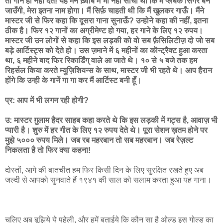
तो गाने ही नहीं देते! यह मैंने ख़्वाब में भी नहीं सोचा था कि मैं प्लेबैक सिंगर बन
जाउँगी, मेरा इतना नाम होगा। मैं सिर्फ़ चाहती थी कि मैं खुलकर गाऊँ। मैंने
मास्टर जी से फिर कहा कि दूसरा गाना सुनाऊँ? उन्होने कहा की नहीं, इतना
ठीक है। फिर १२ गानों का अग्रीमेण्ट हो गया, हर गाने के लिए १२ रुपय।
मास्टर जी उन लोगों से कहा कि इस लड़की को वो सब फ़ैसिलिटीज़ दो जो सब
बड़े आर्टिस्ट्स को देते हो। उस ज़माने में ६ महीनों का कॊन्ट्रैक्ट हुआ करता
था, ६ महीने बाद फिर रिकार्डिंग् वाले आ जाते थे। १० से ५ बजे तक हम
रिहर्सल किया करते म्युज़िशियन्स के साथ, मास्टर जी भी रहते थे। आप हैरान
होंगे कि उन्ही के गानें गा गा कर मैं आर्टिस्ट बनी हूँ।
प्र: आप में भी लगन रही होगी?
उ: मास्टर ग़ुलाम हैदर साहब कहा करते थे कि इस लड़की में गट्स है, आवाज़ भी
प्यारी है। शुरु में हर गीत के लिए १२ रुपय देते थे। पूरा सेशन ख़तम होने पर
मुझे ५००० रुपय मिले। जब रब महरबान तो सब महरबान। जब रेज़ल्ट
निकलता है तो फिर क्या कहना!
दोस्तों, आगे की बातचीत हम फिर किसी दिन के लिए सुरक्षित रखते हुए अब
जल्दी से आपको सुनवाते हैं १९४१ की साल को सलाम करता हुआ यह गाना।
चलिए अब बूझिये ये पहेली, और हमें बताईये कि कौन सा है ओल्ड इस गोल्ड का