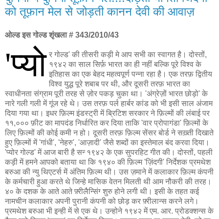
को तूफ़ान मेल से जोड़ती कानन देवी की आवाज़
ओल्ड इस गोल्ड शृंखला # 343/2010/43
'प्यो
र गोल्ड' की तीसरी कड़ी मे आप सभी का स्वागत है। दोस्तों,
१९४२ का साल सिर्फ़ भारत का ही नहीं बल्कि पूरे विश्व के
इतिहास का एक बेहद महत्वपूर्ण पन्ना रहा है। एक तरफ़ द्वितीय
विश्व युद्ध पूरे शबाब पर थी, और दूसरी तरफ़ भारत का
स्वाधीनता संग्राम पूरी तरह से ज़ोर पकड़ चुका था। 'अंग्रेज़ों भारत छोड़ो' के
नारे गली गली में गूंज रहे थे। उस तरफ़ पर्ल हार्बर कांड को भी इसी साल अंजाम
दिया गया था। इधर फ़िल्म इंडस्ट्री में ब्रिटिश सरकार ने फ़िल्मों की लंबाई पर
११,००० फ़ीट का मापदंड निर्धारित कर दिया ताकि 'वार प्रोपागंडा' फ़िल्मों के
लिए फ़िल्मों की कोई कमी न हो। दूसरी तरफ़ फ़िल्म सेंसर बोर्ड ने सख़्ती दिखाते
हुए फ़िल्मों में 'गांधी', 'नेहरु', 'आज़ादी' जैसे शब्दों का इस्तेमाल बंद करवा दिया।
'प्योर गोल्ड' में आज बारी है सन्‍ १९४२ के एक सुपरहिट गीत की। दोस्तों, पहली
कड़ी में हमने आपको बताया था कि १९४० की फ़िल्म 'ज़िंदगी' निर्देशक प्रमथेश
बरुआ की न्यु थिएटर्स में अंतिम फ़िल्म थी। उस ज़माने में कलाकार फ़िल्म कंपनी
के कर्मचारी हुआ करते थे जिन्हे मासिक वेतन मिलती थी आम नौकरी की तरह।
४० के दशक के आते आते फ़्रीलैन्सिंग्‍ शुरु होने लगी थी। इसी के तहत कई
नामचीन कलाकार अपनी पुरानी कंपनी को छोड़ कर फ़्रीलान्स करने लगे।
प्रमथेश बरुआ भी इन्ही में से एक थे। उन्होने १९४२ में एम. आर. प्रोडक्शन्स के