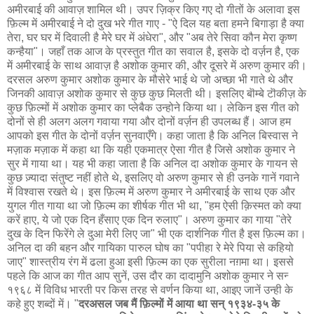
अमीरबाई की आवाज़ शामिल थी। उपर ज़िक्र किए गए दो गीतों के अलावा इस
फ़िल्म में अमीरबाई ने दो दुख भरे गीत गाए - "ऐ दिल यह बता हमने बिगाड़ा है क्या
तेरा, घर घर में दिवाली है मेरे घर में अंधेरा", और "अब तेरे सिवा कौन मेरा कृष्ण
कन्हैया"। जहाँ तक आज के प्रस्तुत गीत का सवाल है, इसके दो वर्ज़न है, एक
में अमीरबाई के साथ आवाज़ है अशोक कुमार की, और दूसरे में अरुण कुमार की।
दरसल अरुण कुमार अशोक कुमार के मौसेरे भाई थे जो अच्छा भी गाते थे और
जिनकी आवाज़ अशोक कुमार से कुछ कुछ मिलती थी। इसलिए बॊम्बे टॊकीज़ के
कुछ फ़िल्मों में अशोक कुमार का प्लेबैक उन्होने किया था। लेकिन इस गीत को
दोनों से ही अलग अलग गवाया गया और दोनों वर्ज़न ही उपलब्ध हैं। आज हम
आपको इस गीत के दोनों वर्ज़न सुनवाएँगे। कहा जाता है कि अनिल बिस्वास ने
मज़ाक मज़ाक में कहा था कि यही एकमात्र ऐसा गीत है जिसे अशोक कुमार ने
सुर में गाया था। यह भी कहा जाता है कि अनिल दा अशोक कुमार के गायन से
कुछ ज़्यादा संतुष्ट नहीं होते थे, इसलिए वो अरुण कुमार से ही उनके गानें गवाने
में विश्वास रखते थे। इस फ़िल्म में अरुण कुमार ने अमीरबाई के साथ एक और
युगल गीत गाया था जो फ़िल्म का शीर्षक गीत भी था, "हम ऐसी क़िस्मत को क्या
करें हाए, ये जो एक दिन हँसाए एक दिन रुलाए"। अरुण कुमार का गाया "तेरे
दुख के दिन फिरेंगे ले दुआ मेरी लिए जा" भी एक दार्शनिक गीत है इस फ़िल्म का।
अनिल दा की बहन और गायिका पारुल घोष का "पपीहा रे मेरे पिया से कहियो
जाए" शास्त्रीय रंग में ढला हुआ इसी फ़िल्म का एक सुरीला नग़मा था। इससे
पहले कि आज का गीत आप सुनें, उस दौर का दादामुनि अशोक कुमार ने सन्‍
१९६८ में विविध भारती पर किस तरह से वर्णन किया था, आइए जानें उन्ही के
कहे हुए शब्दों में। "
दरअसल जब मैं फ़िल्मों में आया था सन् १९३४-३५ के