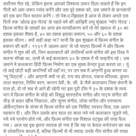
सर्वोत्तम गीत रहे, लेकिन इतना आपको विश्वास ज़रूर दिला सकते हैं कि इन
गीतों को आप ज़रूर पसंद करेंगे और उस पूरे दशक को, उस ज़माने के फ़नकारों
को एक बार फिर सलाम करेंगे। तो पेश-ए-ख़िदमत है आज से लेकर अगले दस
दिनों तक 'ओल्ड इज़ गोल्ड' के पहले वर्ष की आख़िरी लघु शृंखला 'प्योर गोल्ड'।
फ़िल्म संगीत के दशकों का अगर हम मानवीकरण करें तो मेरे ख़याल से ३० का
दशक इसका शैशव है, ४० का दशक इसका बचपन, ५० और ६० के दशक
इसका यौवन। क्यों सही कहा ना? यानी कि इस शृंखला में फ़िल्म संगीत के
बचपन की बातें। १९३१ में 'आलम आरा' से जो यात्रा फ़िल्मों ने और फ़िल्म
संगीत ने शुरु की थी, जिन कलाकारों की उंगलियाँ थामे संगीत की इस विधा ने
चलना सीखा था, उनमें से कई कलाकार ४० के दशक में भी सक्रीय रहे। उस
ज़माने में कलकत्ता हिंदी फ़िल्म निर्माण का एक मुख्य केन्द्र हुआ करता था। युं
तो कई छोटी बड़ी कपनियाँ थीं वहाँ पर, पर उन सब में अग्रणी हुआ करता था
'न्यु थिएटर्स'। और अग्रणी क्यों ना हो, राय चंद बोराल, पंकज मल्लिक, कुंदन
लाल सहगल, तिमिर बरन, कानन देवी, के. सी. डे जैसे कलाकार जिस कंपनी के
पास हो, वो तो सब से आगे ही रहेगी ना! इस पूरी टीम ने ३० के दशक के मध्य
भाग में फ़िल्म संगीत के घोड़े को विशुद्ध शास्त्रीय संगीत और नाट्य संगीत की
भीड़ से बाहर खींच निकाला, और सुगम संगीत, लोक संगीत और पाश्चात्य
ऒर्केस्ट्रेशन के संगम से फ़िल्म संगीत को एक निर्दिष्ट स्वरूप दिया, एक अलग
पहचान दी। और फिर उसके बाद साल दर साल नये नये कलाकार जुड़ते गये,
नये नये प्रयोग होते गये, और फ़िल्म संगीत एक विशाल वटवृक्ष की तरह फैल
गया। आज यह वृक्ष इतना व्यापक हो गया है कि यह ना केवल मनोरंजन का सब
से लोकप्रिय साधन है, बल्कि फ़िल्मों से भी ज़्यादा उनके गीत संगीत की तरफ़