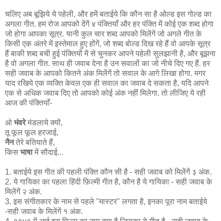
चलिए अब बूझिये ये पहेली, और हमें बताईये कि कौन सा है ओल्ड इस गोल्ड का
अगला गीत. हम रोज आपको देंगें ४ पंक्तियाँ और हर पंक्ति में कोई एक शब्द होगा
जो होगा आपका सूत्र. यानी कुल चार शब्द आपको मिलेंगें जो अगले गीत के
किसी एक अंतरे में इस्तेमाल हुए होंगें, जो शब्द बोल्ड दिख रहे हैं वो आपके सूत्र
हैं बाकी शब्द बची हुई पंक्तियों में से चुनकर आपने पहेली सुलझानी है, और बूझना
है वो अगला गीत. साथ ही जवाब देना है उन सवालों का जो नीचे दिए गए हैं. हर
सही जवाब के आपको कितने अंक मिलेंगें तो सवाल के आगे लिखा होगा. मगर
याद रखिये एक व्यक्ति केवल एक ही सवाल का जवाब दे सकता है, यदि आपने
एक से अधिक जवाब दिए तो आपको कोई अंक नहीं मिलेगा. तो लीजिए ये रही
आज की पंक्तियाँ-
ओ
भंवरे
मंडलाये क्यों,
तू फूल फूल हरजाई,
नैन
तेरे बतियाते हैं,
किस
भाषा
में सौदाई...
1. बताईये इस गीत की पहली पंक्ति कौन सी है - सही जवाब को मिलेंगें ३ अंक.
2. ये गायिका का पहला हिंदी फ़िल्मी गीत है, कौन है ये गायिका - सही जवाब के
मिलेंगें २ अंक.
3. इस संगीतकार के नाम से पहले "मास्टर" लगता है, इनका पूरा नाम बताईये
-सही जवाब के मिलेंगें १ अंक.