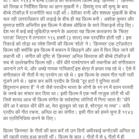
था। और १९४३ में बॊम्बे टॊकीज़ की सफलतम फ़िल्म आई 'क़िस्मत'। 'क़िस्मत'
को लिखा व निर्देशित किया था ज्ञान मुखर्जी ने। हिमांशु राय की मृत्यु के बाद
बॊम्बे टॊकीज़ में राजनीति चल पड़ी थी। देवीका रानी और शशधर मुखर्जी के बीच
चल रही उत्तराधिकार की लड़ाई के बीच ही यह फ़िल्म बनी। अशोक कुमार और
मुम्ताज़ शांति अभिनीत इस फ़िल्म ने बॊक्स ऒफ़िस के सारे रिकार्ड्स तोड़ दिए।
देश भर में कई कई जुबिलीज़ मनाने के अलावा यह फ़िल्म कलकत्ता के 'चित्र
प्लाज़ा' थिएटर में लगातार १९६ हफ़्तों (३ साल) तक प्रदर्शित होती रही। इस
रिकार्ड को तोड़ा था रमेश सिप्पी की फ़िल्म 'शोले' ने। 'क़िस्मत' एक ट्रेंडसेटर
फ़िल्म रही क्योंकि इस फ़िल्म में बचपन में बिछड़ने और अंत में फिर मिल जाने की
कहानी थी। संगीत की दृष्टि से 'क़िस्मत' अनिल बिस्वास की बॊम्बे टॊकीज़ में
सब से उल्लेखनीय फ़िल्म रही। धीरे धीरे पार्श्वगायन की तकनीक को संगीतकार
अपनाने लगे थे, और अच्छे गायक गायिकाएँ इस क्षेत्र में क़दम रख रहे थे। ऐसे में
संगीतकार भी गीतों में नए प्रयोग ला रहे थे। इस फ़िल्म के तमाम गीत गली गली
गूंजने लगे थे। ख़ास कर कवि प्रदीप के लिखे "दूर हटो ऐ दुनिया वालों
हिंदुस्तान हमारा है" ने तो जैसे पराधीन भारत के लोगों के रग रग में वतन परस्ती
के जस्बे का संचार कर दिया था। इसी फ़िल्म में एक नर्मो नाज़ुक लोरी भी थी
जिसे शायद आज भी फ़िल्म संगीत के सर्वश्रेष्ठ लोरियों में गिना जाता है! "धीरे
धीरे आ रे बादल धीरे धीरे आ, मेरा बुलबुल सो रहा है, शोरगुल ना मचा"। कवि
प्रदीप की गीत रचना, अनिल दा का संगीत। इसी गीत को हमने चुना है १९४३
का प्रतिनिधित्व करने के लिए।
फ़िल्म 'क़िस्मत' के गीतों की बात करें तो उन दिनों अमीरबाई कर्नाटकी अनिल दा
की पहली पसंद हुआ करती थीं। फ़िल्म के कुल ८ गीतों में से ६ गीतों में ही