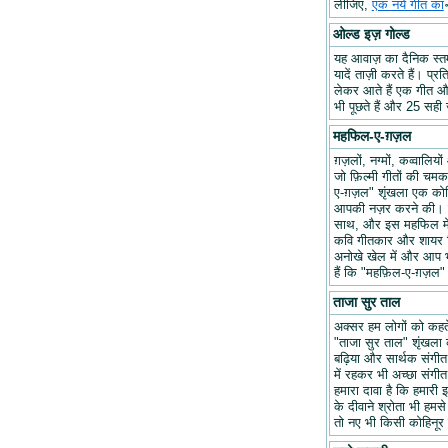
लीजिए,
एक नये गीत का
ओल्ड इज़ गोल्ड
यह आवाज़ का दैनिक स्तम्भ
यादें ताज़ी करते हैं। प्र
लेकर आते हैं एक गीत और 
भी पूछते हैं और 25 सही ज
महफिल-ए-ग़ज़ल
ग़ज़लों, नग्मों, कव्वालि
जो फ़िल्मी गीतों की चम
ए-ग़ज़ल" शृंखला एक कोश
आपकी नज़र करने की। हम
साथ, और इस महफिल में अप
कवि गीतकार और शायर वि
अनोखे खेल में और आप भ
हैं कि "महफ़िल-ए-ग़ज़
ताजा सुर ताल
अक्सर हम लोगों को कहते 
"ताजा सुर ताल" शृंखला 
बढ़िया और सार्थक संगीत ब
में रहकर भी अच्छा संगीत 
हमारा दावा है कि हमारी इ
के दीवाने श्रोता भी हमसे
तो नए भी किसी कोहिनूर