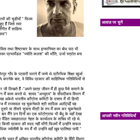
ाभी की चूडीयाँ " फिल्म
आवाज़ पर सुनें
ए हैँ जिसे स्वर
ँगीत मेँ साहित्य
पापा"!
त,कविता तथा शिष्टाचार के साथ इन्सानियत का बोध पाठ भी
जिसका प्रभामँडल "ज्योति कलश" की भाँति, उर्जा स्त्रोत बना
पुर गाँव के पटवारी घराने मेँ जन्मे थे.प्राँरभिक शिक्षा खुर्जा
 M/A करनेके बाद, वे विविध प्रकार की साहित्यिक गतिविधियोँ से
 जी लिखते हैँ -"अपने छात्र जीवन मेँ ही कुछ पैसे कमाने के
ाग मेँ काम करते थे. शायद "अभ्युदय" के सँपादीकय विभाग मेँ
 अकेले भारतीय काँग्रेस कमिटी के दफ्तर मेँ भी हिन्दी
मेँ राज्यपाल रह चुकनेवाले श्री सादिक अली(पढेँ यह
सरे या तीसरे सूचना मँत्री के रुप मेँ काम कर चुकनेवाले
र मैँने उन दिनोँ का एक फोटोग्राफ भी बँधु के यहाँ देखा
आपकी नवीन गतिविधियाँ
ष पँडित जवाहरलाल नेहरु के कार्यालय के सचिव भी रहे थे.
 किसी प्रकार की मदद नहीं माँगी.फिल्मोँ मेँ उन्होँने सफल
 ज्योतीषी के रुप मेँ भी उन्होँने वहाँ खूब प्रतिष्ठा पायी."
ष आनँद भवन मेँ अखिल भारतीय कोँग्रेस कमिटि के हिँदी विभाग