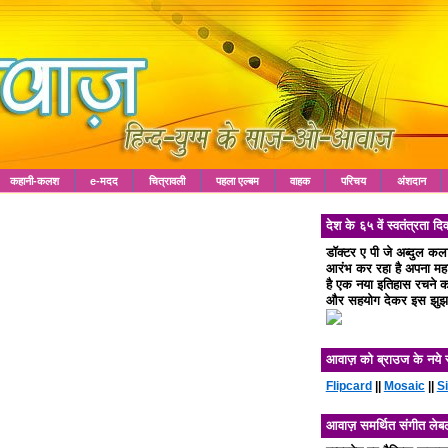
कहानी-कलश
e-मदद
चित्रावली
पहला एल्बम
वाहक
परिचय
अंशदान
देश के ६५ वें स्वतंत्रता
डॉक्टर ए पी जे अब्दुल क
आरंभ कर रहा है अपना महा 
है एक नया इतिहास रचने का
और सहयोग देकर इस झुझा
आवाज़ को ब्राउज के नये 
Flipcard
||
Mosaic
||
S
आवाज़ समर्थित संगीत लेब