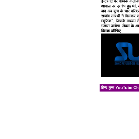
इन्टरनेट पर वैश्विक कलाक
आवाज़ पर प्रारंभ हुई थी, 
बाद अब युग्म के चार वरिष्
सजीव सारथी ने मिलकर खो
म्यूजिक", जिसके माध्यम से
उतारा जायेगा. लेबल के आध
क्लिक कीजिए.
हिन्द-युग्म YouTube C