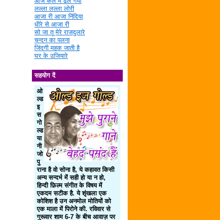
आज कल में ढल गया
लल्ला लल्ला लोरी
आजा री आजा निंदिया
धीरे से आजा री
सो जा तू मेरे राजदुलारे
चन्दन का पलना
जिंदगी महक जाती है
घर के उजियारे
सहयोग दें
ओ
ल्ड
इ
स
गो
ल्ड
या
नी
जो
पु
राना है वो सोना है, ये कहावत किसी
अन्य सन्दर्भ में सही हो या न हो,
हिन्दी फ़िल्म संगीत के विषय में
एकदम सटीक है. ये शृंखला एक
कोशिश है उन अनमोल मोतियों को
एक माला में पिरोने की. रविवार से
गुरूवार शाम 6-7 के बीच आवाज़ पर