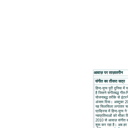
आवाज़ पर ताज़ातरीन
संगीत का तीसरा सत्र
हिन्द-युग्म पूरी दुनिया मे
है जिसने संगीतबद्ध गीत-न
योजनाबद्ध तरीके से इंटरन
अंजाम दिया। अक्टूबर 20
यह सिलसिला लगातार च
प्रक्रिया में हिन्द-युग्म ने
नवप्रतिभाओं को मौका द
2010 से आवाज़ संगीत 
शुरू कर रहा है। अब हर 