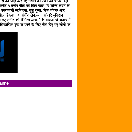
ारों को जोड़ कर नए संगीत को रचने की परंपरा यहाँ
करीब ५ दर्जन गीतों को विश्व पटल पर लॉन्च करने के
ठ कलाकारों ऋषि एस, कुहू गुप्ता, विश्व दीपक और
ला है एक नया संगीत लेबल- _"सोनोरे यूनिसन
 नए संगीत को विभिन्न आयामों के माध्यम से बाजार में
िकारिक पृष्ठ पर जाने के लिए नीचे दिए गए लोगो पर
hannel