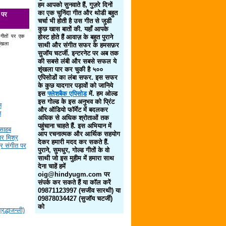
हम आपको सुनवाते हैं, गुज़रे दिनों
का एक चुनिंदा गीत और थोडी बहुत
 पर
चर्चा भी होती है उस गीत से जुडी
कुछ खास बातों की. यहाँ आपके
 गीतों पर एक
होस्ट होते हैं आवाज़ के बहुत पुराने
ृंखला
साथी और संगीत सफर के हमसफ़र
सुजॉय चटर्जी. इन्टरनेट पर अब तक
की सबसे लंबी और सबसे सफल ये
शृंखला पार कर चुकी है ५००
एपिसोडों का लंबा सफर. इस सफर
के कुछ यादगार पड़ावों को जानिये
इस
फ्लेशबैक एपिसोड
में. हम ओल्ड
इस गोल्ड के इस अनुभव को प्रिंट
न
और ऑडियो फॉर्मेट में बदलकर
न
अधिक से अधिक श्रोताओं तक
पहुंचाना चाहते हैं. इस अभियान में
साहब
आप रचनात्मक और आर्थिक सहयोग
र मिश्र
देकर हमारी मदद कर सकते हैं.
द्र संगीत पर
पुराने, सुमधुर, गोल्ड गीतों के वो
साथी जो इस मुहीम में हमारा साथ
देना चाहें हमें
oig@hindyugm.com पर
संपर्क कर सकते हैं या कॉल करें
09871123997 (सजीव सारथी) या
09878034427 (सुजॉय चटर्जी)
को
द्धाजन्ली)