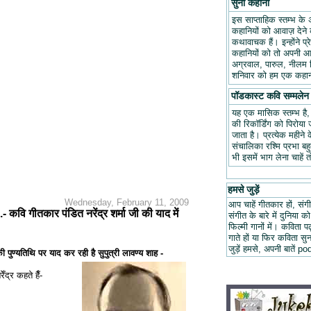
सुनो कहानी
इस साप्ताहिक स्तम्भ के 
कहानियों को आवाज़ देने क
कथावाचक हैं। इन्होंने प
कहानियों को तो अपनी आवा
अग्रवाल, पारुल, नीलम म
शनिवार को हम एक कहानी
पॉडकास्ट कवि सम्मलेन
यह एक मासिक स्तम्भ है
की रिकॉर्डिंग को पिरोय
जाता है। प्रत्येक महीन
संचालिका रश्मि प्रभा ब
भी इसमें भाग लेना चाहें 
हमसे जुड़ें
Wednesday, February 11, 2009
आप चाहें गीतकार हों, संगी
ँ...- कवि गीतकार पंडित नरेंद्र शर्मा जी की याद में
संगीत के बारे में दुनिया को
फिल्मी गानों में। कविता
गाते हों या फिर कविता स
जुड़ें हमसे, अपनी बात
 पुण्यतिथि पर याद कर रही है सुपुत्री लावण्य शाह -
ँद्र कहते हैँ-