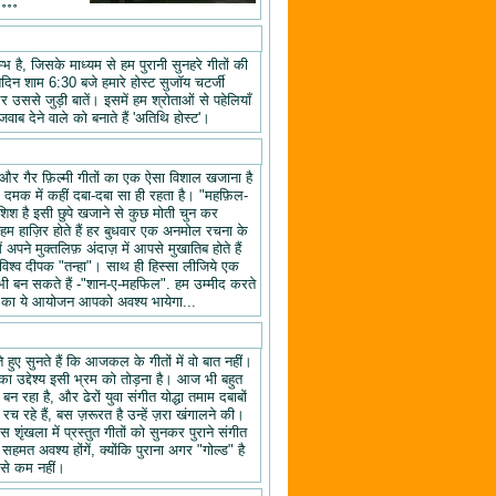
॰॰॰॰
 है, जिसके माध्यम से हम पुरानी सुनहरे गीतों की
तिदिन शाम 6:30 बजे हमारे होस्ट सुजॉय चटर्जी
उससे जुड़ी बातें। इसमें हम श्रोताओं से पहेलियाँ
वाब देने वाले को बनाते हैं 'अतिथि होस्ट'।
यों और गैर फ़िल्मी गीतों का एक ऐसा विशाल खजाना है
क दमक में कहीं दबा-दबा सा ही रहता है। "महफ़िल-
िश है इसी छुपे खजाने से कुछ मोती चुन कर
 हाज़िर होते हैं हर बुधवार एक अनमोल रचना के
ने मुक्तलिफ़ अंदाज़ में आपसे मुखातिब होते हैं
श्व दीपक "तन्हा"। साथ ही हिस्सा लीजिये एक
ी बन सकते हैं -"शान-ए-महफिल". हम उम्मीद करते
ल" का ये आयोजन आपको अवश्य भायेगा...
हुए सुनते हैं कि आजकल के गीतों में वो बात नहीं।
का उद्देश्य इसी भ्रम को तोड़ना है। आज भी बहुत
न रहा है, और ढेरों युवा संगीत योद्धा तमाम दबाबों
रच रहे हैं, बस ज़रूरत है उन्हें ज़रा खंगालने की।
स शृंखला में प्रस्तुत गीतों को सुनकर पुराने संगीत
 सहमत अवश्य होंगें, क्योंकि पुराना अगर "गोल्ड" है
 से कम नहीं।