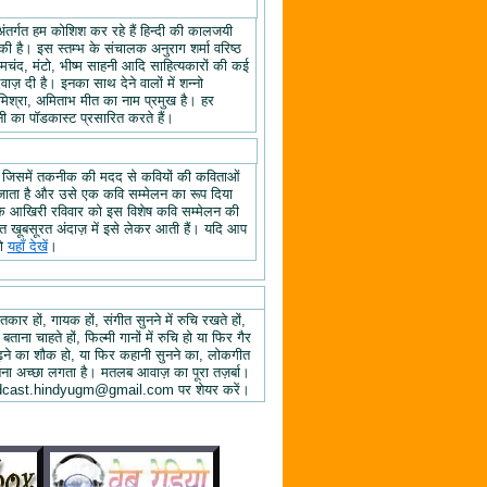
अंतर्गत हम कोशिश कर रहे हैं हिन्दी की कालजयी
ी है। इस स्तम्भ के संचालक अनुराग शर्मा वरिष्ठ
्रेमचंद, मंटो, भीष्म साहनी आदि साहित्यकारों की कई
ज़ दी है। इनका साथ देने वालों में शन्नो
िश्रा, अमिताभ मीत का नाम प्रमुख है। हर
 का पॉडकास्ट प्रसारित करते हैं।
, जिसमें तकनीक की मदद से कवियों की कविताओं
ा जाता है और उसे एक कवि सम्मेलन का रूप दिया
े के आखिरी रविवार को इस विशेष कवि सम्मेलन की
हुत खूबसूरत अंदाज़ में इसे लेकर आती हैं। यदि आप
तो
यहाँ देखें
।
तकार हों, गायक हों, संगीत सुनने में रुचि रखते हों,
 बताना चाहते हों, फिल्मी गानों में रुचि हो या फिर गैर
 पढ़ने का शौक हो, या फिर कहानी सुनने का, लोकगीत
ुनना अच्छा लगता है। मतलब आवाज़ का पूरा तज़र्बा।
ें podcast.hindyugm@gmail.com पर शेयर करें।