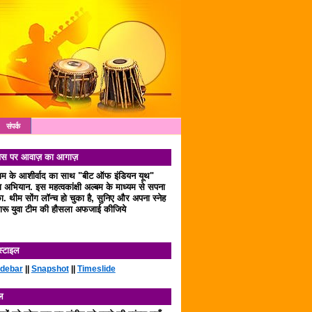
संपर्क
 दिवस पर आवाज़ का आगाज़
लाम के आशीर्वाद का साथ "बीट ऑफ इंडियन यूथ"
अभियान. इस महत्वकांक्षी अल्बम के माध्यम से सपना
. थीम सोंग लॉन्च हो चुका है, सुनिए और अपना स्नेह
रू युवा टीम की हौसला अफजाई कीजिये
स्टाइल
idebar
||
Snapshot
||
Timeslide
ल