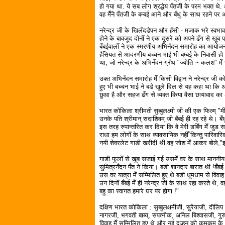
हो गया था. ये सब लोग श्रद्धेय पँतजी के परम भक्त थे
वह मैँने पँतजी के बम्बई आने और बँधु के साथ रहने पर 
नरेन्द्र जी के खिलँदडेपन और हँसी - मजाक भरे स्वभाव 
होने के बावजूद दोनोँ ने एक दूसरे को अपने ढँग से खूब प
बँबईवालोँ ने एक स्मरणीय अभिनँदन समारोह का आयोजन
हैसियत से आदरणीय बच्चन भाई भी बम्बई के निवासी हो चुक
था, जो नरेन्द्र के अभिनँदन ग्रँथ "ज्योति ~ कलश" मेँ 
उक्त अभिनँदन समारोह मेँ किसी विद्वान ने नरेन्द्र जी 
हुए भी बच्चन भाई ने बडे खुले दिल से यह कहा था कि अपनी
छुआ है और सहज ढँग से व्यक्त किया वैसा छायावाद का 
भारत कोकिला श्रीमती सुब्बुलक्ष्मी जी की एक फिल्म् "
उनके पति श्रीमान् सदाशिवम् जी बँबई ही रह रहे थे। बँधु
इस तरह रुपान्तरित कर दिया कि वे मेरी डबिँग मेँ जुड
राधा हम लोगोँ के साथ व्यावसायिक नहीँ किन्तु पारिवारिक
नयी शेवरलेट गाडी खरीदी थी.वह जोश मेँ आकर बोले,"इस 
गाडी फूलोँ से खूब सजाई गई उसमेँ वर के साथ माननीय सुब्
सुमित्रनँदन पँत ने किया। बडी शानदार बारात थी !बँब
उस वर यात्रा मेँ सम्मिलित हुए थे.बडी धूमधाम से विवाह
उन दिनोँ बँबई मेँ ही नरेन्द्र जी के साथ रहा करते थे,
बहु का स्वागत हमारे घर पर होगा !"
दक्षिण भारत कोकिला : सुब्बुलक्षमीजी, सुरैयाजी, दील
नागरजी, भगवती बाब्य्, सपत्नीक, अनिल बिश्वासजी, गुरु
विवाह मेँ सम्मिलित हुए थे और नई दुल्हन को कुमकुम