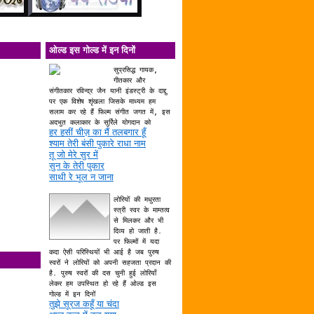
ओल्ड इस गोल्ड में इन दिनों
सुप्रसिद्ध गायक,
गीतकार और
संगीतकार रविन्द्र जैन यानी इंडस्ट्री के दाद्दु
पर एक विशेष शृंखला जिसके माध्यम हम
सलाम कर रहे हैं फिल्म संगीत जगत में, इस
अदभुत कलाकार के सुर्रिले योगदान को
हर हसीं चीज़ का मैं तलबगार हूँ
श्याम तेरी बंसी पुकारे राधा नाम
तू जो मेरे सुर में
सुन के तेरी पुकार
साथी रे भूल न जाना
लोरियों की मधुरता
स्त्री स्वर के माम्तत्व
से मिलकर और भी
दिव्य हो जाती है.
पर फिल्मों में यदा
कदा ऐसी परिस्थियों भी आई है जब पुरुष
स्वरों ने लोरियों को अपनी सहजता प्रदान की
है. पुरुष स्वरों की दस चुनी हुई लोरियाँ
लेकर हम उपस्थित हो रहे हैं ओल्ड इस
गोल्ड में इन दिनों
तुझे सूरज कहूँ या चंदा