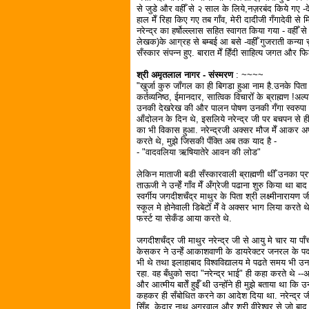
से जुडे और वहीँ से २ साल के लिये,नज़रबंद किये गए 
हाल मेँ रिहा किए गए तब गाँव, मेरी दादीजी गँगादेवी से
नरेन्द्र का हर्षोल्ल्लास सहित स्वागत किया गया - वहीँ स
लेखक)के आग्रह से बम्बई आ बसे -वहीँ गुजराती कन्या स
सँस्कार संपन्न हुए. बारात मेँ हिँदी साहित्य जगत और फिल्
श्री अमृतलाल नागर - संस्मरण
: ~~~~
"खुर्जा कुरु जाँगल का ही बिगडा हुआ नाम है.उनके पिता
कर्तव्यनिष्ठ, ईमानदार, सात्विक विचारोँ के ब्राह्मण !अ
उनकी देखरेख की और पालन पोषण उनकी गँगा स्वरुपा मात
आँदोलन के दिन थे, इसलिये नरेन्द्र जी पर बचपन से ही
का भी विकास हुआ. नरेन्द्रजी अक्सर मौज मेँ आकर अ
करते थे, मुझे जिसकी पँक्ति अब तक याद है -
- "वादवलिया ऋषियातेरे आवन की लोड"
लेकिन माताजी बडी सँस्कारवाली ब्राह्मणी थीँ उनका प
ताऊजी ने उन्हेँ गाँव मेँ अँग्रेजी पढाना शुरु किया था बाद
स्वर्गीय जगदीशचँद्र माथुर के पिता श्री लक्ष्मीनारायण ज
स्कूल मे होनेवाली डिबेटोँ मेँ वे अक्सर भाग लिया करते थ
फर्स्ट या सेकँड आया करते थे.
जगदीशचँद्र जी माथुर नरेन्द्र जी से आयु मे चार या पाँ
केसकर ने उन्हेँ आकाशवाणी के डायरेक्टर जनरल के प
भी थे तथा इलाहाबाद विश्वविद्यालय मे पढते समय भी उनका
रहा. वह बँधुको सदा "नरेन्द्र भाई" ही कहा करते थे --अ
और आत्मीय बातेँ हुईँ थी उन्होँने ही मुझे बताया था कि उनक
कहकर ही सँबोधित करने का आदेश दिया था. नरेन्द्र जी 
सिँह, केदार नाथ अग्रवाल और श्री वीरेश्वर से जो बाद 