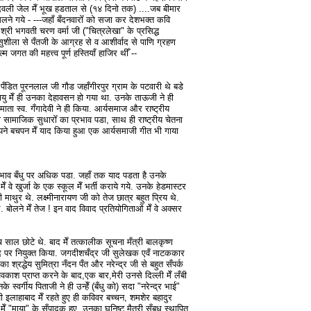
-देवली जेल मेँ भूख हडताल से (१४ दिनो तक) ....जब बीमार
 मिलने गये - ---जहाँ बँदनवारोँ को सजा कर देशभक्त कवि
े श्री भगवती चरण वर्मा जी ("चित्रलेखा" के प्रसिद्ध
ुशीला से पँतजी के आग्रह से व आशीर्वाद से पाणि ग्रहण
म जगत की महत्त्व पूर्ण हस्तियाँ हाजिर थीँ --
 पँडित पूरनलाल जी गौड जहाँगीरपुर ग्राम के पटवारी थे बडे
ल्पायु मेँ ही उनका देहावसन हो गया था. उनके ताऊजी ने ही
ा स्व. गँगादेवी ने ही किया. आर्यसमाज और राष्ट्रीय
 सामाजिक सुधारोँ का प्रभाव पडा, साथ ही राष्ट्रीय चेतना
पने बचपन मेँ याद किया हुआ एक आर्यसमाजी गीत भी गाया
्रभाव बँधु पर अधिक पडा. जहाँ तक याद पडता है उनके
 मेँ वे खुर्जा के एक स्कूल मेँ भर्ती कराये गये. उनके हेडमास्टर
ी माथुर थे. लक्ष्मीनारायण जी को तेज छात्र बहुत प्रिय थे.
े. बोलने मेँ तेज ! इन वाद विवाद प्रतियोगिताओं मेँ वे अक्सर
च साल छोटे थे. बाद मेँ तत्कालीक सूचना मँत्री बालकृष्ण
द पर नियुक्त किया. जगदीशचँद्र जी सुलेखक एवँ नाटककार
 श्रद्धेय सुमित्रा नँदन पँत और नरेन्द्र जी से बहुत सँपर्क
वकाश प्राप्त करने के बाद,एक बार,मेरी उनसे दिल्ली मेँ लँबी
े स्वर्गीय पिताजी ने ही उन्हेँ (बँधु को) सदा "नरेन्द्र भाई"
इलाहाबाद मेँ रहते हुए ही कविवर बच्चन, शमशेर बहादुर
मेँ "माया" के सँपादक हुए ,उनका घनिष्ट मैत्री सँबध स्थापित