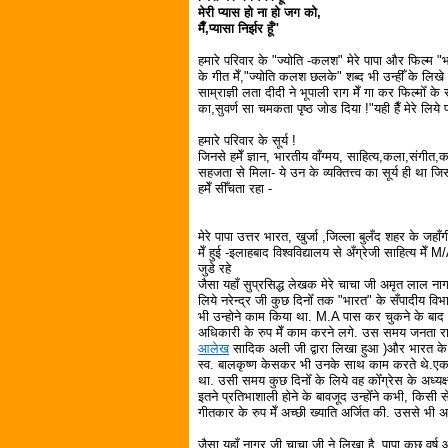
मेरी प्यास हो ना हो जग को,
मैँ,प्यासा निर्झर हूँ"
हमारे परिवार के "ज्योति -कलश" मेरे पापा और फिल्म "भ
के गीत मेँ,"ज्योति कलश छलके" शब्द भी उन्हीँ के लिखे हु
साम्राज्ञी लता दीदी ने भूपाली राग मेँ गा कर फिल्मोँ के स
का,सुवर्ण सा चमकता पृष्ठ जोड दिया !"यही हैँ मेरे लिये 
हमारे परिवार के सूर्य !
जिनसे हमेँ ज्ञान, भारतीय वाँग्मय, साहित्य,कला,संगी
सहजता से मिला- ये उन के व्यक्तित्त्व का सूर्य ही था 
हमेँ सीँचता रहा -
मेरे पापा उत्तर भारत, खुर्जा ,जिल्ला बुलँद शहर के जहाँगीर
मेँ हुई -इलाहबाद विश्वविद्यालय से अँग्रेजी साहित्य मेँ
जुडे रहे
जैसा यहाँ सुप्रसिद्ध लेखक मेरे चाचा जी अमृत लाल नागर
लिये नरेन्द्र जी कुछ दिनोँ तक "भारत" के सँपादीय विभ
भी उन्होने काम किया था. M.A पास कर चुकने के बाद वह
अधिकारी के रुप मेँ काम करने लगे. उस समय जनता राज 
आलेख
सादिक अली जी द्वारा लिखा हुआ )और भारत के दू
स्व. बालकृष्ण केसकर भी उनके साथ काम करते थे.एक बा
था. उसी समय कुछ दिनोँ के लिये वह कोँग्रेस के अध्यक्
इतने प्रतिभाशाली होने के बावजूद उन्होँने कभी, किसी से
गीतकार के रुप मेँ अच्छी ख्याति अर्जित की. उससे भी अधिक
जैसा यहाँ नागर जी चाचा जी ने लिखा है, पापा कुछ वर्