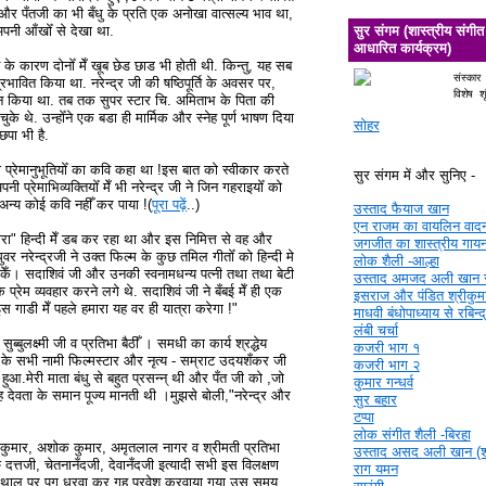
. और पँतजी का भी बँधु के प्रति एक अनोखा वात्सल्य भाव था,
अपनी आँखोँ से देखा था.
सुर संगम (शास्त्रीय संगीत
आधारित कार्यक्रम)
के कारण दोनोँ मेँ खूब छेड छाड भी होती थी. किन्तु, यह सब
संस्कार
्रभावित किया था. नरेन्द्र जी की षष्ठिपूर्ति के अवसर पर,
विशेष श
 किया था. तब तक सुपर स्टार चि. अमिताभ के पिता की
े थे. उन्होँने एक बडा ही मार्मिक और स्नेह पूर्ण भाषण दिया
सोहर
छपा भी है.
को प्रेमानुभूतियोँ का कवि कहा था !इस बात को स्वीकार करते
सुर संगम में और सुनिए -
 प्रेमाभिव्यक्तियोँ मेँ भी नरेन्द्र जी ने जिन गहराइयोँ को
अन्य कोई कवि नहीँ कर पाया !(
पूरा पढ़ें
..)
उस्ताद फैयाज खान
एन राजम का वायलिन वाद
मीरा" हिन्दी मेँ डब कर रहा था और इस निमित्त से वह और
जगजीत का शास्त्रीय गाय
वर नरेन्द्रजी ने उक्त फिल्म के कुछ तमिल गीतोँ को हिन्दी मे
लोक शैली -आल्हा
 सकेँ। सदाशिवं जी और उनकी स्वनामधन्य पत्नी तथा तथा बेटी
उस्ताद अमजद अली खान 
 प्रेम व्यवहार करने लगे थे. सदाशिवं जी ने बँबई मेँ ही एक
इसराज और पंडित श्रीकुमा
गाडी मेँ पहले हमारा यह वर ही यात्रा करेगा !"
माधवी बंधोपाध्याय से रबिन्
लंबी चर्चा
बुलक्ष्मी जी व प्रतिभा बैठीँ । समधी का कार्य श्रद्धेय
कजरी भाग १
ई के सभी नामी फिल्मस्टार और नृत्य - सम्राट उदयशँकर जी
कजरी भाग २
 हुआ.मेरी माता बंधु से बहुत प्रसन्न् थी और पँत जी को ,जो
कुमार गन्धर्व
 वह देवता के समान पूज्य मानती थी ।मुझसे बोली,"नरेन्द्र और
सुर बहार
टप्पा
लोक संगीत शैली -बिरहा
िप कुमार, अशोक कुमार, अमृतलाल नागर व श्रीमती प्रतिभा
उस्ताद असद अली खान (श्र
 दत्तजी, चेतनानँदजी, देवानँदजी इत्यादी सभी इस विलक्षण
राग यमन
 के थाल पर पग धरवा कर गृह प्रवेश करवाया गया उस समय