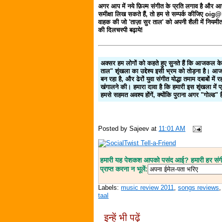
अगर आप में नये फ़िल्म संगीत के प्रति लगाव है और 
समीक्षा लिख सकते हैं, तो हम से सम्पर्क कीजिए o
वाहक की जो 'ताज़ा सुर ताल' को अपनी शैली में नियमीत र
की दिलचस्पी बढ़ाये!
अक्सर हम लोगों को कहते हुए सुनते हैं कि आजकल के ग
ताल" शृंखला का उद्देश्य इसी भ्रम को तोड़ना है। आ
बन रहा है, और ढेरों युवा संगीत योद्धा तमाम दबाबों में 
खंगालने की। हमारा दावा है कि हमारी इस शृंखला में प्र
हमसे सहमत अवश्य होंगें, क्योंकि पुराना अगर "गोल्ड"
Posted by
Sajeev
at
11:01 AM
हमारी यह पेशकश आपको पसंद आई? हमारी हर संगीत
प्राप्त करना न भूलें:
Labels:
music review 2011
,
songs reviews
taal
इन्हें भी पढ़ें