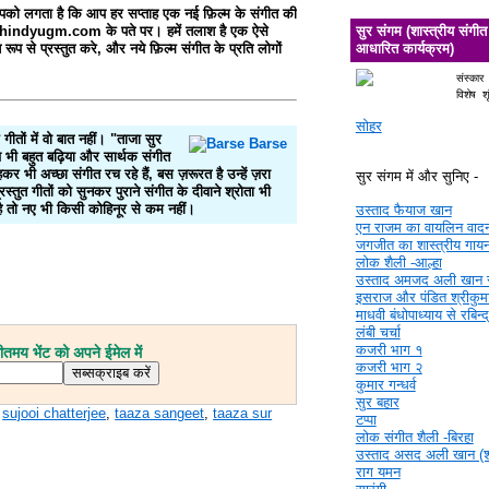
आपको लगता है कि आप हर सप्ताह एक नई फ़िल्म के संगीत की
ig@hindyugm.com के पते पर। हमें तलाश है एक ऐसे
सुर संगम (शास्त्रीय संगीत
ूप से प्रस्तुत करे, और नये फ़िल्म संगीत के प्रति लोगों
आधारित कार्यक्रम)
संस्कार
विशेष श
सोहर
ीतों में वो बात नहीं। "ताजा सुर
ज भी बहुत बढ़िया और सार्थक संगीत
रहकर भी अच्छा संगीत रच रहे हैं, बस ज़रूरत है उन्हें ज़रा
सुर संगम में और सुनिए -
स्तुत गीतों को सुनकर पुराने संगीत के दीवाने श्रोता भी
 है तो नए भी किसी कोहिनूर से कम नहीं।
उस्ताद फैयाज खान
एन राजम का वायलिन वाद
जगजीत का शास्त्रीय गाय
लोक शैली -आल्हा
उस्ताद अमजद अली खान 
इसराज और पंडित श्रीकुमा
माधवी बंधोपाध्याय से रबिन्
लंबी चर्चा
कजरी भाग १
मय भेंट को अपने ईमेल में
कजरी भाग २
कुमार गन्धर्व
सुर बहार
,
sujooi chatterjee
,
taaza sangeet
,
taaza sur
टप्पा
लोक संगीत शैली -बिरहा
उस्ताद असद अली खान (श्र
राग यमन