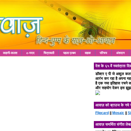
कहानी-कलश
e-मदद
चित्रावली
पहला एल्बम
वाहक
परिचय
अंशदान
देश के ६५ वें स्वतंत्रता
डॉक्टर ए पी जे अब्दुल क
आरंभ कर रहा है अपना महा 
है एक नया इतिहास रचने का
और सहयोग देकर इस झुझा
आवाज़ को ब्राउज के नये 
Flipcard
||
Mosaic
||
S
आवाज़ समर्थित संगीत लेब