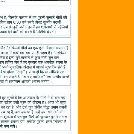
॰॰॰॰
 है, जिसके माध्यम से हम पुरानी सुनहरे गीतों की
तिदिन शाम 6:30 बजे हमारे होस्ट सुजॉय चटर्जी
उससे जुड़ी बातें। इसमें हम श्रोताओं से पहेलियाँ
वाब देने वाले को बनाते हैं 'अतिथि होस्ट'।
यों और गैर फ़िल्मी गीतों का एक ऐसा विशाल खजाना है
क दमक में कहीं दबा-दबा सा ही रहता है। "महफ़िल-
िश है इसी छुपे खजाने से कुछ मोती चुन कर
 हाज़िर होते हैं हर बुधवार एक अनमोल रचना के
ने मुक्तलिफ़ अंदाज़ में आपसे मुखातिब होते हैं
श्व दीपक "तन्हा"। साथ ही हिस्सा लीजिये एक
ी बन सकते हैं -"शान-ए-महफिल". हम उम्मीद करते
ल" का ये आयोजन आपको अवश्य भायेगा...
हुए सुनते हैं कि आजकल के गीतों में वो बात नहीं।
का उद्देश्य इसी भ्रम को तोड़ना है। आज भी बहुत
न रहा है, और ढेरों युवा संगीत योद्धा तमाम दबाबों
रच रहे हैं, बस ज़रूरत है उन्हें ज़रा खंगालने की।
स शृंखला में प्रस्तुत गीतों को सुनकर पुराने संगीत
 सहमत अवश्य होंगें, क्योंकि पुराना अगर "गोल्ड" है
 से कम नहीं।