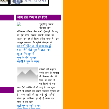
ओल्ड इस गोल्ड में इन दिनों
सुप्रसिद्ध गायक,
गीतकार और
संगीतकार रविन्द्र जैन यानी इंडस्ट्री के दाद्दु
पर एक विशेष शृंखला जिसके माध्यम हम
सलाम कर रहे हैं फिल्म संगीत जगत में, इस
अदभुत कलाकार के सुर्रिले योगदान को
हर हसीं चीज़ का मैं तलबगार हूँ
श्याम तेरी बंसी पुकारे राधा नाम
तू जो मेरे सुर में
सुन के तेरी पुकार
साथी रे भूल न जाना
लोरियों की मधुरता
स्त्री स्वर के माम्तत्व
से मिलकर और भी
दिव्य हो जाती है.
पर फिल्मों में यदा
कदा ऐसी परिस्थियों भी आई है जब पुरुष
स्वरों ने लोरियों को अपनी सहजता प्रदान की
है. पुरुष स्वरों की दस चुनी हुई लोरियाँ
लेकर हम उपस्थित हो रहे हैं ओल्ड इस
गोल्ड में इन दिनों
तुझे सूरज कहूँ या चंदा