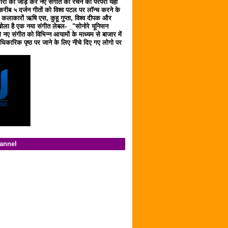
ारों को जोड़ कर नए संगीत को रचने की परंपरा यहाँ
करीब ५ दर्जन गीतों को विश्व पटल पर लॉन्च करने के
ठ कलाकारों ऋषि एस, कुहू गुप्ता, विश्व दीपक और
ला है एक नया संगीत लेबल- _"सोनोरे यूनिसन
 नए संगीत को विभिन्न आयामों के माध्यम से बाजार में
िकारिक पृष्ठ पर जाने के लिए नीचे दिए गए लोगो पर
hannel