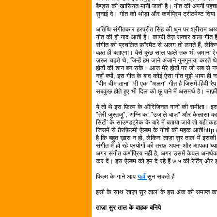
बैण्ड्स की खासियत मानी जाती है। गीत की अपनी पहच
सुनाई दे। गीत को थोड़ा और कर्णप्रिय ट्रीटमेण्ट दि
अतिथि संगीतकार हरप्रीत सिंह की धुन पर श्रीराम अय
गीत की ही याद आती है। काफ़ी तेज़ रफ़्तार वाला गीत ह
संगीत की प्रचलित फ़ॉरमैट से अलग तो लगते हैं, लेकिन
वक़्त ही बताएगा। वैसे कुछ साल पहले तक भी ज़माना 
ज़रूर चढ़ते थे, जिन्हें हम जाने अंजाने गुनगुनाया कर
होठों की शान बन सके। आज मेरे होठों पर जो सब से नय
नहीं क्यों, इस गीत के बाद कोई ऐसा गीत मुझे भाया ही नही
"दीम दीम ताना" भी एक "अलग" गीत है जिसमें हिंदी रैप
सबकुछ होते हुए भी दिल को छू पाने में असमर्थ है। माफ़ी
ये तो थे इस फ़िल्म के ऑरिजिनल गानों की समीक्षा। इस 
"तेरी जुस्तजू", अग्नि का "उजाले बाज़" और कैलासा का
सिटी' के साउण्डट्रैक के बारे में बताया जाये तो यही कह 
जिसमें से ग़ैरफ़िल्मी ऐल्बम के गीतों की महक आतीht
है कि बहुत ख़ास न हो, लेकिन 'ताज़ा सुर ताल' में इसकी स
संगीत में हो रहे प्रयोगों की तरफ़ अपना और आपका ध्या
अगर संगीत कर्णप्रिय नहीं है, अगर उसमें केवल अनर्थक
कर दें। इस ऐल्बम को हम दे रहे हैं ७.५ की रेटिंग् और 
फिल्म के गाने आप
यहाँ
सुन सकते हैं
इसी के साथ 'ताज़ा सुर ताल' के इस अंक को समाप्त कर
ताज़ा सुर ताल के वाहक बनिये