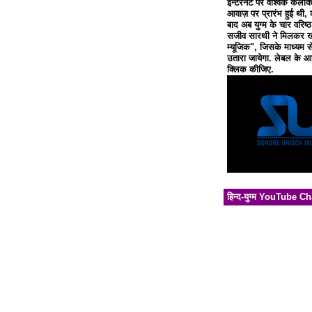
इन्टरनेट पर वैश्विक कलाक
आवाज़ पर प्रारंभ हुई थी, 
बाद अब युग्म के चार वरिष्
सजीव सारथी ने मिलकर खो
म्यूजिक", जिसके माध्यम से
उतारा जायेगा. लेबल के आध
क्लिक कीजिए.
हिन्द-युग्म YouTube C