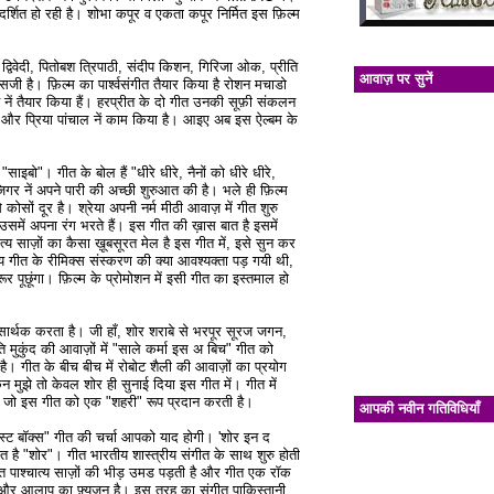
रदर्शित हो रही है। शोभा कपूर व एकता कपूर निर्मित इस फ़िल्म
ल द्विवेदी, पितोबश त्रिपाठी, संदीप किशन, गिरिजा ओक, प्रीति
आवाज़ पर सुनें
जी है। फ़िल्म का पार्श्वसंगीत तैयार किया है रोशन मचाडो
 नें तैयार किया हैं। हरप्रीत के दो गीत उनकी सूफ़ी संकलन
मीर और प्रिया पांचाल नें काम किया है। आइए अब इस ऐल्बम के
साइबो"। गीत के बोल हैं "धीरे धीरे, नैनों को धीरे धीरे,
िगर नें अपने पारी की अच्छी शुरुआत की है। भले ही फ़िल्म
कोसों दूर है। श्रेया अपनी नर्म मीठी आवाज़ में गीत शुरु
उसमें अपना रंग भरते हैं। इस गीत की ख़ास बात है इसमें
त्य साज़ों का कैसा ख़ूबसूरत मेल है इस गीत में, इसे सुन कर
 गीत के रीमिक्स संस्करण की क्या आवश्यक्ता पड़ गयी थी,
ूर पूछूंगा। फ़िल्म के प्रोमोशन में इसी गीत का इस्तमाल हो
 सार्थक करता है। जी हाँ, शोर शराबे से भरपूर सूरज जगन,
ि मुकुंद की आवाज़ों में "साले कर्मा इस अ बिच" गीत को
 है। गीत के बीच बीच में रोबोट शैली की आवाज़ों का प्रयोग
 मुझे तो केवल शोर ही सुनाई दिया इस गीत में। गीत में
है जो इस गीत को एक "शहरी" रूप प्रदान करती है।
आपकी नवीन गतिविधियाँ
 "पोस्ट बॉक्स" गीत की चर्चा आपको याद होगी। 'शोर इन द
ीत है "शोर"। गीत भारतीय शास्त्रीय संगीत के साथ शुरु होती
ुरंत पाश्चात्य साज़ों की भीड़ उमड पड़ती है और गीत एक रॉक
ंगीत और आलाप का फ़्युज़न है। इस तरह का संगीत पाक़िस्तानी