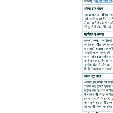
लीजिए,
एक नये गीत का
ओल्ड इज़ गोल्ड
यह आवाज़ का दैनिक स्तम्भ
यादें ताज़ी करते हैं। प्र
लेकर आते हैं एक गीत और 
भी पूछते हैं और 25 सही ज
महफिल-ए-ग़ज़ल
ग़ज़लों, नग्मों, कव्वालि
जो फ़िल्मी गीतों की चम
ए-ग़ज़ल" शृंखला एक कोश
आपकी नज़र करने की। हम
साथ, और इस महफिल में अप
कवि गीतकार और शायर वि
अनोखे खेल में और आप भ
हैं कि "महफ़िल-ए-ग़ज़
ताजा सुर ताल
अक्सर हम लोगों को कहते 
"ताजा सुर ताल" शृंखला 
बढ़िया और सार्थक संगीत ब
में रहकर भी अच्छा संगीत 
हमारा दावा है कि हमारी इ
के दीवाने श्रोता भी हमसे
तो नए भी किसी कोहिनूर