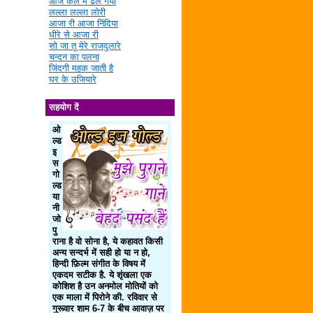
आज कल में ढल गया
लल्ला लल्ला लोरी
आजा री आजा निंदिया
धीरे से आजा री
सो जा तू मेरे राजदुलारे
चन्दन का पलना
जिंदगी महक जाती है
घर के उजियारे
सहयोग दें
ओ
ल्ड
इ
स
गो
ल्ड
या
नी
जो
पु
राना है वो सोना है, ये कहावत किसी
अन्य सन्दर्भ में सही हो या न हो,
हिन्दी फ़िल्म संगीत के विषय में
एकदम सटीक है. ये शृंखला एक
कोशिश है उन अनमोल मोतियों को
एक माला में पिरोने की. रविवार से
गुरूवार शाम 6-7 के बीच आवाज़ पर