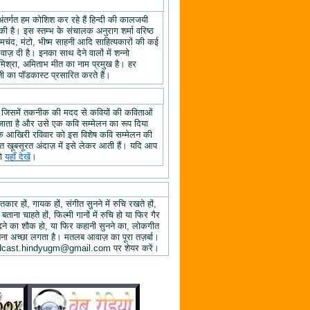
अंतर्गत हम कोशिश कर रहे हैं हिन्दी की कालजयी
ी है। इस स्तम्भ के संचालक अनुराग शर्मा वरिष्ठ
्रेमचंद, मंटो, भीष्म साहनी आदि साहित्यकारों की कई
ज़ दी है। इनका साथ देने वालों में शन्नो
िश्रा, अमिताभ मीत का नाम प्रमुख है। हर
 का पॉडकास्ट प्रसारित करते हैं।
, जिसमें तकनीक की मदद से कवियों की कविताओं
ा जाता है और उसे एक कवि सम्मेलन का रूप दिया
े के आखिरी रविवार को इस विशेष कवि सम्मेलन की
हुत खूबसूरत अंदाज़ में इसे लेकर आती हैं। यदि आप
तो
यहाँ देखें
।
तकार हों, गायक हों, संगीत सुनने में रुचि रखते हों,
 बताना चाहते हों, फिल्मी गानों में रुचि हो या फिर गैर
 पढ़ने का शौक हो, या फिर कहानी सुनने का, लोकगीत
ुनना अच्छा लगता है। मतलब आवाज़ का पूरा तज़र्बा।
ें podcast.hindyugm@gmail.com पर शेयर करें।