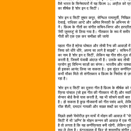
वैसे भारत के सिनेमाघरों में यह फ़िल्म २८ अप्रैल को प्
का शीर्षक है 'शोर इन द सिटी'।
'शोर इन द सिटी' तुषार कपूर, सेन्धिल रामामूर्ती, निखि
देसाई, राधिका आप्टे और अमित मिस्त्री के अभिनय से स
नें। फ़िल्म के गीतों का संगीत सचिन-जिगर और हरप्रीत
'तेरी जुस्तजू' से लिया गया है। गीतकार के रूप में स
गीतों की एक एक कर समीक्षा की जाये!
पहला गीत है श्रेया घोषाल और तोची रैना की आवाज़ों में "
जिया को धीरे धीरे, अपना सा लागे है साइबो"। सचिन-ज
का नाम है 'शोर इन द सिटी', लेकिन यह गीत शोर-गुल से 
करती है, जिसमें पंजाबी अंदाज़ भी है। उसके बाद तोची 
प्रयोग हुए विभिन्न साज़ों का संगम। भारतीय और पाश्चा
ही इसका आनंद लिया जा सकता है। इस सुंदर कर्णप्रिय
कभी मौका मिले तो संगीतकार व फ़िल्म के निर्माता से ज़र
रहा है।
'शोर इन द सिटी' का दूसरा गीत है फ़िल्म के शीर्षक को
प्रिया पांचाल (जो इस गीत की गीतकार भी हैं) और स्वात
सेन्सर बोर्ड कैसे पास करती है, यह भी सोचने वाली बात
है। हो सकता है कुछ नौजवानों को गीत पसंद आये, लेकिन
रॉक शैली, दमदार गायकी और सख़्त शब्दों का प्रयोग 
पिछले हफ़्ते 'मेमोरीज़ इन मार्च' में मोहन की आवाज़ में
सिटी' में भी 'अग्नि' के मोहन कन्नन की आवाज़ में एक ग
है तो लगता है कि यह कर्णप्रियता बनी रहेगी, लेकिन त
रूप ले लेता है। इंटरल्युड्स में फिर से शास्त्रीय स