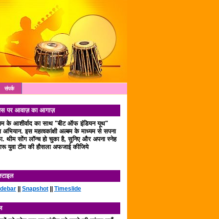
संपर्क
 दिवस पर आवाज़ का आगाज़
लाम के आशीर्वाद का साथ "बीट ऑफ इंडियन यूथ"
अभियान. इस महत्वकांक्षी अल्बम के माध्यम से सपना
. थीम सोंग लॉन्च हो चुका है, सुनिए और अपना स्नेह
रू युवा टीम की हौसला अफजाई कीजिये
स्टाइल
idebar
||
Snapshot
||
Timeslide
ल