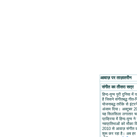
आवाज़ पर ताज़ातरीन
संगीत का तीसरा सत्र
हिन्द-युग्म पूरी दुनिया मे
है जिसने संगीतबद्ध गीत-न
योजनाबद्ध तरीके से इंटरन
अंजाम दिया। अक्टूबर 20
यह सिलसिला लगातार च
प्रक्रिया में हिन्द-युग्म ने
नवप्रतिभाओं को मौका द
2010 से आवाज़ संगीत 
शुरू कर रहा है। अब हर 