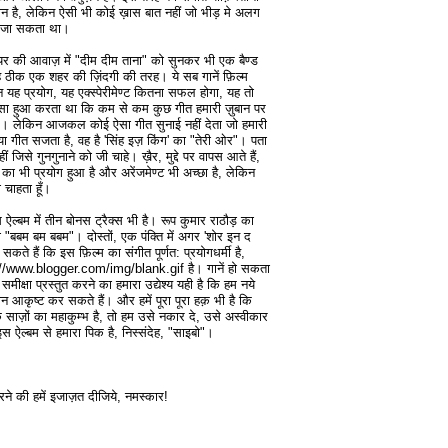
ान है, लेकिन ऐसी भी कोई ख़ास बात नहीं जो भीड़ मे अलग
या जा सकता था।
्यर की आवाज़ में "दीम दीम ताना" को सुनकर भी एक बैण्ड
ै ठीक एक शहर की ज़िंदगी की तरह। ये सब गानें फ़िल्म
 यह प्रयोग, यह एक्स्पेरीमेण्ट कितना सफल होगा, यह तो
ऐसा हुआ करता था कि कम से कम कुछ गीत हमारी ज़ुबान पर
ते थे। लेकिन आजकल कोई ऐसा गीत सुनाई नहीं देता जो हमारी
ा गीत सजता है, वह है 'सिंह इज़ किंग' का "तेरी ओर"। पता
ं जिसे गुनगुनाने को जी चाहे। ख़ैर, मुद्दे पर वापस आते हैं,
 का भी प्रयोग हुआ है और अरेंजमेण्ट भी अच्छा है, लेकिन
 चाहता हूँ।
ऐल्बम में तीन बोनस ट्रैक्स भी है। रूप कुमार राठौड़ का
 "बबम बम बबम"। दोस्तों, एक पंक्ति में अगर 'शोर इन द
सकते हैं कि इस फ़िल्म का संगीत पूर्णत: प्रयोगधर्मी है,
tp://www.blogger.com/img/blank.gif है। गानें हो सकता
मीक्षा प्रस्तुत करने का हमारा उद्येश्य यही है कि हम नये
न आकृष्ट कर सकते हैं। और हमें पूरा पूरा हक़ भी है कि
 साज़ों का महाकुम्भ है, तो हम उसे नकार दे, उसे अस्वीकार
इस ऐल्बम से हमारा पिक है, निस्संदेह, "साइबो"।
ने की हमें इजाज़त दीजिये, नमस्कार!