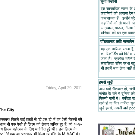
सुनो कहानी
इस साप्ताहिक स्तम्भ के 
कहानियों को आवाज़ देने क
कथावाचक हैं। इन्होंने प
कहानियों को तो अपनी आवा
अग्रवाल, पारुल, नीलम म
शनिवार को हम एक कहानी
पॉडकास्ट कवि सम्मलेन
यह एक मासिक स्तम्भ है
की रिकॉर्डिंग को पिरोय
जाता है। प्रत्येक महीन
संचालिका रश्मि प्रभा ब
भी इसमें भाग लेना चाहें 
हमसे जुड़ें
Friday, April 29, 2011
आप चाहें गीतकार हों, संगी
संगीत के बारे में दुनिया को
फिल्मी गानों में। कविता
गाते हों या फिर कविता स
जुड़ें हमसे, अपनी बात
The City
्कार! पिछले कई हफ़्तों से 'टी.एस.टी' में हम ऐसी फ़िल्मों की
ैं। आज भी एक ऐसी ही फ़िल्म को लेकर हाज़िर हुए हैं, जो २०१०
ष्ट्रीय फ़िल्म महोत्सव के लिए मनोनीत हुई थी। इस फ़िल्म के
ेष्ठ निर्देशक का पुरस्कार भी मिला न्यु यॉर्क के MIAAC में।