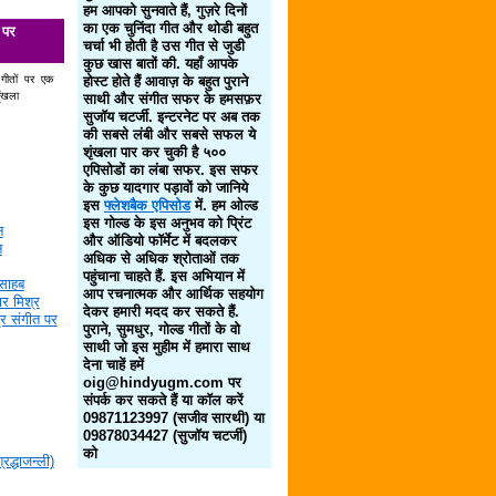
हम आपको सुनवाते हैं, गुज़रे दिनों
का एक चुनिंदा गीत और थोडी बहुत
 पर
चर्चा भी होती है उस गीत से जुडी
कुछ खास बातों की. यहाँ आपके
 गीतों पर एक
होस्ट होते हैं आवाज़ के बहुत पुराने
ृंखला
साथी और संगीत सफर के हमसफ़र
सुजॉय चटर्जी. इन्टरनेट पर अब तक
की सबसे लंबी और सबसे सफल ये
शृंखला पार कर चुकी है ५००
एपिसोडों का लंबा सफर. इस सफर
के कुछ यादगार पड़ावों को जानिये
इस
फ्लेशबैक एपिसोड
में. हम ओल्ड
इस गोल्ड के इस अनुभव को प्रिंट
न
और ऑडियो फॉर्मेट में बदलकर
न
अधिक से अधिक श्रोताओं तक
पहुंचाना चाहते हैं. इस अभियान में
साहब
आप रचनात्मक और आर्थिक सहयोग
र मिश्र
देकर हमारी मदद कर सकते हैं.
द्र संगीत पर
पुराने, सुमधुर, गोल्ड गीतों के वो
साथी जो इस मुहीम में हमारा साथ
देना चाहें हमें
oig@hindyugm.com पर
संपर्क कर सकते हैं या कॉल करें
09871123997 (सजीव सारथी) या
09878034427 (सुजॉय चटर्जी)
को
द्धाजन्ली)