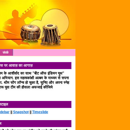
संपर्क
 दिवस पर आवाज़ का आगाज़
लाम के आशीर्वाद का साथ "बीट ऑफ इंडियन यूथ"
अभियान. इस महत्वकांक्षी अल्बम के माध्यम से सपना
. थीम सोंग लॉन्च हो चुका है, सुनिए और अपना स्नेह
रू युवा टीम की हौसला अफजाई कीजिये
स्टाइल
idebar
||
Snapshot
||
Timeslide
ल