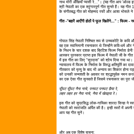
नाथ मोरी अँखियाँ प्यासी रे..."। (यह गीत आप 'ओल्ड इ
श्री नेपाली का एक श्रृंगारपूर्ण गीत सुनते हैं। यह गीत 1
के संगीतबद्ध गीत को मोहम्मद रफी और आशा भोसले ने स
गीत -"बहारें आएँगी होठों पे फूल खिलेंगे..." : फिल्म 
गोपाल सिंह नेपाली निश्चित रूप से उच्चकोटि के कवि 
वह एक स्वाभिमानी रचनाकार थे जिन्होंने कवि-धर्म और नै
के निधन के चार दशक बाद ब्रिटिश फिल्म निर्माता डेनी
आस्कर पुरस्कार प्राप्त इस फिल्म में नेपाली जी के गीत
में इस गीत का लिए "सूरदास" को श्रेय दिया गया था। गो
न्यायालय में फिल्म के निर्माता के विरुद्ध क्षतिपूर्ति का 
गीतकार को मृत्यु के बाद भी अन्याय का शिकार होना पड
को उनकी जन्मशती के अवसर पर श्रद्धापूर्वक नमन करते
का एक ऐसा गीत सुनवाते हैं जिसमे रचनाकार का पूरा जी
घूँघट घूँघट नैना नाचे, पनघट पनघट छैया रे,
लहर लहर हर नैया नाचे, नैया में खेवइया रे।
इस गीत को सुप्रसिद्ध लोक-गायिका शारदा सिन्हा ने स्वर 
नेपाली को स्वरांजलि अर्पित की है। इन्ही स्वरों में अपनी 
आप यह गीत सुनें।
और अब एक विशेष सूचना: