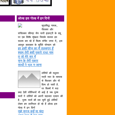
ओल्ड इस गोल्ड में इन दिनों
सुप्रसिद्ध गायक,
गीतकार और
संगीतकार रविन्द्र जैन यानी इंडस्ट्री के दाद्दु
पर एक विशेष शृंखला जिसके माध्यम हम
सलाम कर रहे हैं फिल्म संगीत जगत में, इस
अदभुत कलाकार के सुर्रिले योगदान को
हर हसीं चीज़ का मैं तलबगार हूँ
श्याम तेरी बंसी पुकारे राधा नाम
तू जो मेरे सुर में
सुन के तेरी पुकार
साथी रे भूल न जाना
लोरियों की मधुरता
स्त्री स्वर के माम्तत्व
से मिलकर और भी
दिव्य हो जाती है.
पर फिल्मों में यदा
कदा ऐसी परिस्थियों भी आई है जब पुरुष
स्वरों ने लोरियों को अपनी सहजता प्रदान की
है. पुरुष स्वरों की दस चुनी हुई लोरियाँ
लेकर हम उपस्थित हो रहे हैं ओल्ड इस
गोल्ड में इन दिनों
तुझे सूरज कहूँ या चंदा