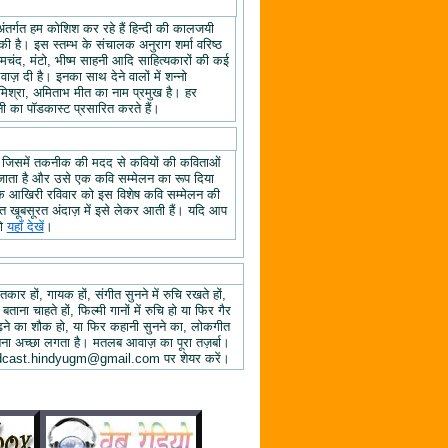
अंतर्गत हम कोशिश कर रहे हैं हिन्दी की कालजयी
ी है। इस स्तम्भ के संचालक अनुराग शर्मा वरिष्ठ
्रेमचंद, मंटो, भीष्म साहनी आदि साहित्यकारों की कई
ज़ दी है। इनका साथ देने वालों में शन्नो
िश्रा, अमिताभ मीत का नाम प्रमुख है। हर
 का पॉडकास्ट प्रसारित करते हैं।
, जिसमें तकनीक की मदद से कवियों की कविताओं
ा जाता है और उसे एक कवि सम्मेलन का रूप दिया
े के आखिरी रविवार को इस विशेष कवि सम्मेलन की
हुत खूबसूरत अंदाज़ में इसे लेकर आती हैं। यदि आप
तो
यहाँ देखें
।
तकार हों, गायक हों, संगीत सुनने में रुचि रखते हों,
 बताना चाहते हों, फिल्मी गानों में रुचि हो या फिर गैर
 पढ़ने का शौक हो, या फिर कहानी सुनने का, लोकगीत
ुनना अच्छा लगता है। मतलब आवाज़ का पूरा तज़र्बा।
ें podcast.hindyugm@gmail.com पर शेयर करें।