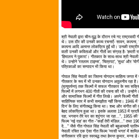
श्री नेपाली द्वारा चीन-युद्ध के दौरान रचे गए राष्ट्रवादी 
थे। उस दौर की उनकी काव्य रचनाएँ- सावन, कल्पना, 
कल्पना आदि अत्यन्त लोकप्रिय हुईं थी। उनकी राष्ट्री
वाली उनकी कविताओं और गीतों का संग्रह है- 'हमारी रा
'हिमालय ने पुकारा'। गीतकार के साथ-साथ श्री नेपाल
थे। उन्होने 'रतलाम टाइम्स', 'चित्रपट', 'सुधा' और 'यो
पत्रिकाओं का सम्पादन भी किया था।
गोपाल सिंह नेपाली का जितना योगदान साहित्य जगत में रह
गीतकार के रूप में भी उनका योगदान अतुलनीय रहा ह
(मृत्युपर्यन्त) तक फिल्मों में सफल गीतकार के रूप सक्रि
फिल्मों में लगभग 400 गीतों की रचना की थी। उन्होने
और सामाजिक फिल्मों में गीत लिखे। अपने फिल्मी गीतों मे
साहित्यिक स्तर में कभी समझौता नहीं किया। 1946 में स
दिन' के लिए संगीतबद्ध किया था। शब्द और संगीत की द
बेहद लोकप्रिय हुआ था। इसके अलावा 1953 में प्रदर्शि
रहा, भगवान तेरे घर का श्रृंगार जा रहा...", 1955 की 
फिल्म 'नई राह' का गीत -"कहाँ तेरी मंज़िल..." तथा 19
दे..." जैसे गीत गोपाल सिंह नेपाली की बहुआयामी प्रतिभ
नेपाली रचित एक ऐसा गीत फिल्म 'नरसी भगत' में शामिल 
संगीतकार रवि द्वारा स्वरबद्ध तथा हेमन्त कुमार, मन्ना डे 