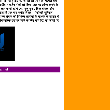
ारों को जोड़ कर नए संगीत को रचने की परंपरा यहाँ
करीब ५ दर्जन गीतों को विश्व पटल पर लॉन्च करने के
ठ कलाकारों ऋषि एस, कुहू गुप्ता, विश्व दीपक और
ला है एक नया संगीत लेबल- _"सोनोरे यूनिसन
 नए संगीत को विभिन्न आयामों के माध्यम से बाजार में
िकारिक पृष्ठ पर जाने के लिए नीचे दिए गए लोगो पर
hannel