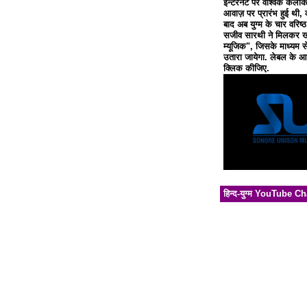
इन्टरनेट पर वैश्विक कलाक
आवाज़ पर प्रारंभ हुई थी, 
बाद अब युग्म के चार वरिष्
सजीव सारथी ने मिलकर खो
म्यूजिक", जिसके माध्यम से
उतारा जायेगा. लेबल के आध
क्लिक कीजिए.
हिन्द-युग्म YouTube C