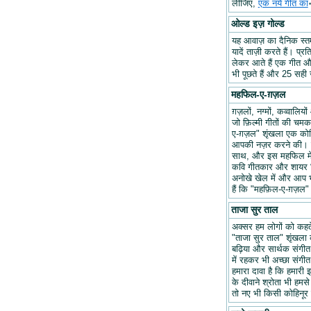
लीजिए,
एक नये गीत का
ओल्ड इज़ गोल्ड
यह आवाज़ का दैनिक स्तम्भ
यादें ताज़ी करते हैं। प्र
लेकर आते हैं एक गीत और 
भी पूछते हैं और 25 सही ज
महफिल-ए-ग़ज़ल
ग़ज़लों, नग्मों, कव्वालि
जो फ़िल्मी गीतों की चम
ए-ग़ज़ल" शृंखला एक कोश
आपकी नज़र करने की। हम
साथ, और इस महफिल में अप
कवि गीतकार और शायर वि
अनोखे खेल में और आप भ
हैं कि "महफ़िल-ए-ग़ज़
ताजा सुर ताल
अक्सर हम लोगों को कहते 
"ताजा सुर ताल" शृंखला 
बढ़िया और सार्थक संगीत ब
में रहकर भी अच्छा संगीत 
हमारा दावा है कि हमारी इ
के दीवाने श्रोता भी हमसे
तो नए भी किसी कोहिनूर