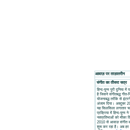
आवाज़ पर ताज़ातरीन
संगीत का तीसरा सत्र
हिन्द-युग्म पूरी दुनिया मे
है जिसने संगीतबद्ध गीत-न
योजनाबद्ध तरीके से इंटरन
अंजाम दिया। अक्टूबर 20
यह सिलसिला लगातार च
प्रक्रिया में हिन्द-युग्म ने
नवप्रतिभाओं को मौका द
2010 से आवाज़ संगीत 
शुरू कर रहा है। अब हर 