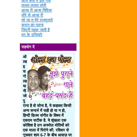
आज कल में ढल गया
लल्ला लल्ला लोरी
आजा री आजा निंदिया
धीरे से आजा री
सो जा तू मेरे राजदुलारे
चन्दन का पलना
जिंदगी महक जाती है
घर के उजियारे
सहयोग दें
ओ
ल्ड
इ
स
गो
ल्ड
या
नी
जो
पु
राना है वो सोना है, ये कहावत किसी
अन्य सन्दर्भ में सही हो या न हो,
हिन्दी फ़िल्म संगीत के विषय में
एकदम सटीक है. ये शृंखला एक
कोशिश है उन अनमोल मोतियों को
एक माला में पिरोने की. रविवार से
गुरूवार शाम 6-7 के बीच आवाज़ पर