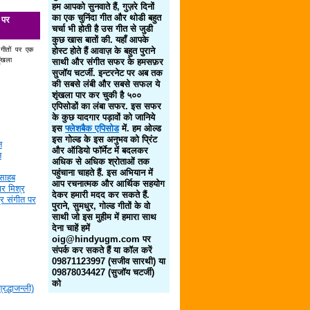
हम आपको सुनवाते हैं, गुज़रे दिनों
का एक चुनिंदा गीत और थोडी बहुत
 पर
चर्चा भी होती है उस गीत से जुडी
कुछ खास बातों की. यहाँ आपके
 गीतों पर एक
होस्ट होते हैं आवाज़ के बहुत पुराने
ृंखला
साथी और संगीत सफर के हमसफ़र
सुजॉय चटर्जी. इन्टरनेट पर अब तक
की सबसे लंबी और सबसे सफल ये
शृंखला पार कर चुकी है ५००
एपिसोडों का लंबा सफर. इस सफर
के कुछ यादगार पड़ावों को जानिये
इस
फ्लेशबैक एपिसोड
में. हम ओल्ड
इस गोल्ड के इस अनुभव को प्रिंट
न
और ऑडियो फॉर्मेट में बदलकर
न
अधिक से अधिक श्रोताओं तक
पहुंचाना चाहते हैं. इस अभियान में
साहब
आप रचनात्मक और आर्थिक सहयोग
र मिश्र
देकर हमारी मदद कर सकते हैं.
द्र संगीत पर
पुराने, सुमधुर, गोल्ड गीतों के वो
साथी जो इस मुहीम में हमारा साथ
देना चाहें हमें
oig@hindyugm.com पर
संपर्क कर सकते हैं या कॉल करें
09871123997 (सजीव सारथी) या
09878034427 (सुजॉय चटर्जी)
को
द्धाजन्ली)