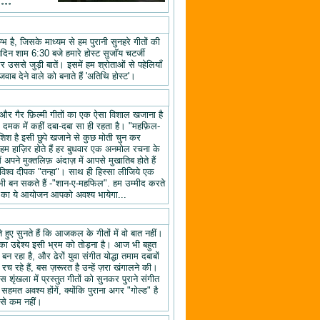
॰॰॰॰
 है, जिसके माध्यम से हम पुरानी सुनहरे गीतों की
तिदिन शाम 6:30 बजे हमारे होस्ट सुजॉय चटर्जी
उससे जुड़ी बातें। इसमें हम श्रोताओं से पहेलियाँ
वाब देने वाले को बनाते हैं 'अतिथि होस्ट'।
यों और गैर फ़िल्मी गीतों का एक ऐसा विशाल खजाना है
क दमक में कहीं दबा-दबा सा ही रहता है। "महफ़िल-
िश है इसी छुपे खजाने से कुछ मोती चुन कर
 हाज़िर होते हैं हर बुधवार एक अनमोल रचना के
ने मुक्तलिफ़ अंदाज़ में आपसे मुखातिब होते हैं
श्व दीपक "तन्हा"। साथ ही हिस्सा लीजिये एक
ी बन सकते हैं -"शान-ए-महफिल". हम उम्मीद करते
ल" का ये आयोजन आपको अवश्य भायेगा...
हुए सुनते हैं कि आजकल के गीतों में वो बात नहीं।
का उद्देश्य इसी भ्रम को तोड़ना है। आज भी बहुत
न रहा है, और ढेरों युवा संगीत योद्धा तमाम दबाबों
रच रहे हैं, बस ज़रूरत है उन्हें ज़रा खंगालने की।
स शृंखला में प्रस्तुत गीतों को सुनकर पुराने संगीत
 सहमत अवश्य होंगें, क्योंकि पुराना अगर "गोल्ड" है
 से कम नहीं।