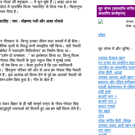
ज गोल्ड' की श्रृंखला --- में सुन चुके हैं।) आइए आज हम
955 में प्रदर्शित फिल्म 'नवरात्रि' से लिया गया है। चित्रगुप्त
सुर संगम (शास्त्रीय संगीत
्वर दिया है।
आधारित कार्यक्रम)
- नवरात्रि : स्वर - मोहम्मद रफी और आशा भोसले
संस्कार
विशेष श
सोहर
और गीतकार थे, किन्तु उनका जीवन सदा अभावों में ही बीता।
तिक मूल्यों के विरुद्ध कभी समझौता नहीं किया। श्री नेपाली
सुर संगम में और सुनिए -
 बोयेल ने 'स्लमडॉग मिलियोनार' का निर्माण किया था।
 "दर्शन दो घनश्याम..." का इस्तेमाल किया था, किन्तु फिल्म
उस्ताद फैयाज खान
पाल सिंह नेपाली के पुत्र नकुल सिंह ने मुम्बई उच्च
एन राजम का वायलिन वाद
दावा भी पेश किया था। कैसा दुर्भाग्य है कि एक स्वाभिमानी
जगजीत का शास्त्रीय गाय
़ा। 'हिंदयुग्म' परिवार की ओर से आज हम गोपाल सिंह नेपाली
लोक शैली -आल्हा
 हैं। इस आलेख को विराम देने से पूर्व हम आपको नेपाली जी
उस्ताद अमजद अली खान 
वन-दर्शन छिपा हुआ है। गीत के बोल हैं -
इसराज और पंडित श्रीकुमा
माधवी बंधोपाध्याय से रबिन्
लंबी चर्चा
कजरी भाग १
कजरी भाग २
देकर बिहार के ही नहीं सम्पूर्ण राष्ट्र के गौरव गोपाल सिंह
कुमार गन्धर्व
श्रद्धापूर्ण भावनाओं को मिलाते हुए अब हम यहीं विराम लेते हैं।
सुर बहार
टप्पा
लोक संगीत शैली -बिरहा
उस्ताद असद अली खान (श्र
राग यमन