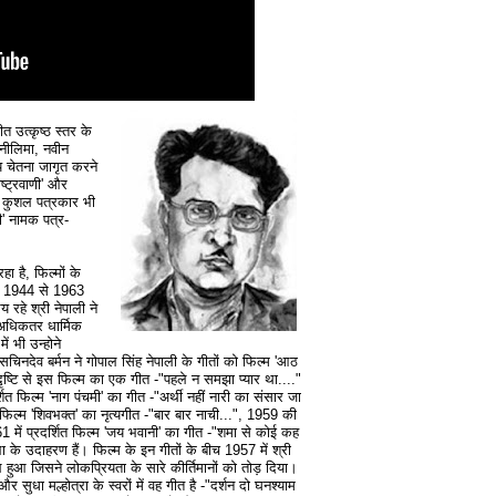
गीत उत्कृष्ठ स्तर के
नीलिमा, नवीन
य चेतना जागृत करने
ष्ट्रवाणी' और
ी कुशल पत्रकार भी
गी' नामक पत्र-
ा है, फिल्मों के
ै। 1944 से 1963
य रहे श्री नेपाली ने
 अधिकतर धार्मिक
ं भी उन्होने
चिनदेव बर्मन ने गोपाल सिंह नेपाली के गीतों को फिल्म 'आठ
ृष्टि से इस फिल्म का एक गीत -"पहले न समझा प्यार था...."
त फिल्म 'नाग पंचमी' का गीत -"अर्थी नहीं नारी का संसार जा
फिल्म 'शिवभक्त' का नृत्यगीत -"बार बार नाची...", 1959 की
61 में प्रदर्शित फिल्म 'जय भवानी' का गीत -"शमा से कोई कह
ा के उदाहरण हैं। फिल्म के इन गीतों के बीच 1957 में श्री
हुआ जिसने लोकप्रियता के सारे कीर्तिमानों को तोड़ दिया।
और सुधा मल्होत्रा के स्वरों में वह गीत है -"दर्शन दो घनश्याम