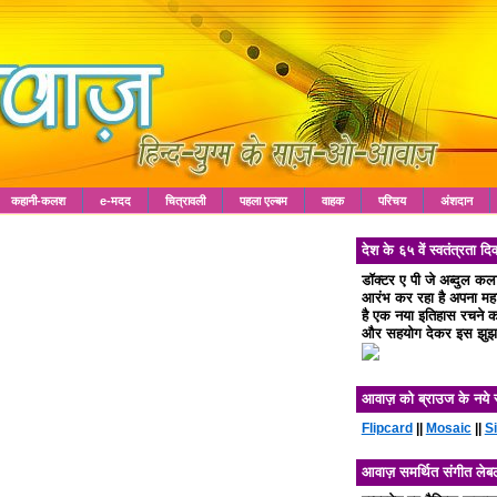
कहानी-कलश
e-मदद
चित्रावली
पहला एल्बम
वाहक
परिचय
अंशदान
देश के ६५ वें स्वतंत्रता
डॉक्टर ए पी जे अब्दुल क
आरंभ कर रहा है अपना महा 
है एक नया इतिहास रचने का
और सहयोग देकर इस झुझा
आवाज़ को ब्राउज के नये 
Flipcard
||
Mosaic
||
S
आवाज़ समर्थित संगीत लेब