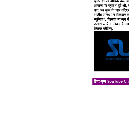
इन्टरनेट पर वैश्विक कलाक
आवाज़ पर प्रारंभ हुई थी, 
बाद अब युग्म के चार वरिष्
सजीव सारथी ने मिलकर खो
म्यूजिक", जिसके माध्यम से
उतारा जायेगा. लेबल के आध
क्लिक कीजिए.
हिन्द-युग्म YouTube C