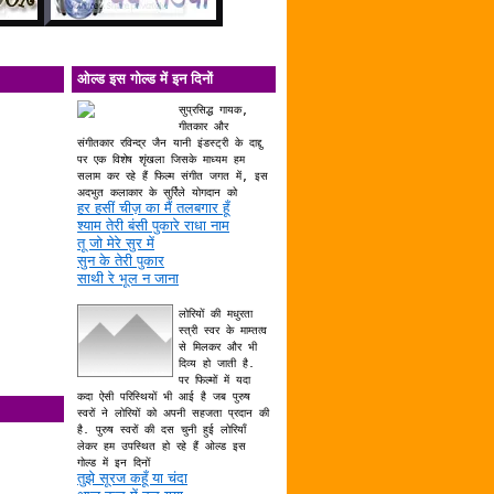
ओल्ड इस गोल्ड में इन दिनों
सुप्रसिद्ध गायक,
गीतकार और
संगीतकार रविन्द्र जैन यानी इंडस्ट्री के दाद्दु
पर एक विशेष शृंखला जिसके माध्यम हम
सलाम कर रहे हैं फिल्म संगीत जगत में, इस
अदभुत कलाकार के सुर्रिले योगदान को
हर हसीं चीज़ का मैं तलबगार हूँ
श्याम तेरी बंसी पुकारे राधा नाम
तू जो मेरे सुर में
सुन के तेरी पुकार
साथी रे भूल न जाना
लोरियों की मधुरता
स्त्री स्वर के माम्तत्व
से मिलकर और भी
दिव्य हो जाती है.
पर फिल्मों में यदा
कदा ऐसी परिस्थियों भी आई है जब पुरुष
स्वरों ने लोरियों को अपनी सहजता प्रदान की
है. पुरुष स्वरों की दस चुनी हुई लोरियाँ
लेकर हम उपस्थित हो रहे हैं ओल्ड इस
गोल्ड में इन दिनों
तुझे सूरज कहूँ या चंदा