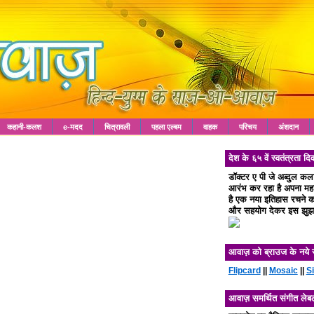
कहानी-कलश
e-मदद
चित्रावली
पहला एल्बम
वाहक
परिचय
अंशदान
देश के ६५ वें स्वतंत्रता
डॉक्टर ए पी जे अब्दुल क
आरंभ कर रहा है अपना महा 
है एक नया इतिहास रचने का
और सहयोग देकर इस झुझा
आवाज़ को ब्राउज के नये 
Flipcard
||
Mosaic
||
S
आवाज़ समर्थित संगीत लेब