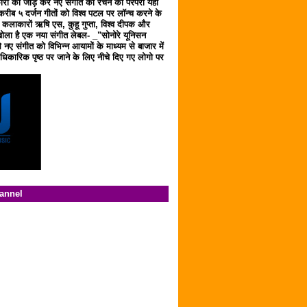
ारों को जोड़ कर नए संगीत को रचने की परंपरा यहाँ
करीब ५ दर्जन गीतों को विश्व पटल पर लॉन्च करने के
ठ कलाकारों ऋषि एस, कुहू गुप्ता, विश्व दीपक और
ला है एक नया संगीत लेबल- _"सोनोरे यूनिसन
 नए संगीत को विभिन्न आयामों के माध्यम से बाजार में
िकारिक पृष्ठ पर जाने के लिए नीचे दिए गए लोगो पर
hannel