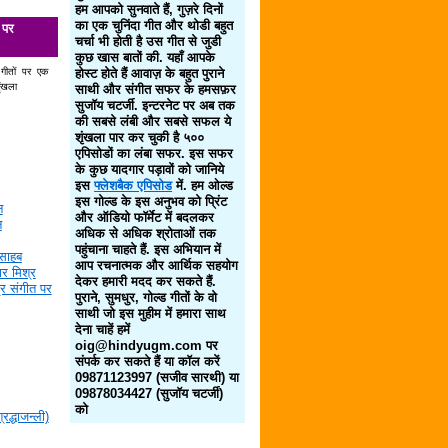
हम आपको सुनवाते हैं, गुज़रे दिनों
का एक चुनिंदा गीत और थोडी बहुत
 पर
चर्चा भी होती है उस गीत से जुडी
कुछ खास बातों की. यहाँ आपके
 गीतों पर एक
होस्ट होते हैं आवाज़ के बहुत पुराने
ृंखला
साथी और संगीत सफर के हमसफ़र
सुजॉय चटर्जी. इन्टरनेट पर अब तक
की सबसे लंबी और सबसे सफल ये
शृंखला पार कर चुकी है ५००
एपिसोडों का लंबा सफर. इस सफर
के कुछ यादगार पड़ावों को जानिये
इस
फ्लेशबैक एपिसोड
में. हम ओल्ड
इस गोल्ड के इस अनुभव को प्रिंट
न
और ऑडियो फॉर्मेट में बदलकर
न
अधिक से अधिक श्रोताओं तक
पहुंचाना चाहते हैं. इस अभियान में
साहब
आप रचनात्मक और आर्थिक सहयोग
र मिश्र
देकर हमारी मदद कर सकते हैं.
द्र संगीत पर
पुराने, सुमधुर, गोल्ड गीतों के वो
साथी जो इस मुहीम में हमारा साथ
देना चाहें हमें
oig@hindyugm.com पर
संपर्क कर सकते हैं या कॉल करें
09871123997 (सजीव सारथी) या
09878034427 (सुजॉय चटर्जी)
को
द्धाजन्ली)