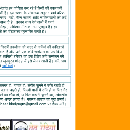
अंतर्गत हम कोशिश कर रहे हैं हिन्दी की कालजयी
ी है। इस स्तम्भ के संचालक अनुराग शर्मा वरिष्ठ
्रेमचंद, मंटो, भीष्म साहनी आदि साहित्यकारों की कई
ज़ दी है। इनका साथ देने वालों में शन्नो
िश्रा, अमिताभ मीत का नाम प्रमुख है। हर
 का पॉडकास्ट प्रसारित करते हैं।
, जिसमें तकनीक की मदद से कवियों की कविताओं
ा जाता है और उसे एक कवि सम्मेलन का रूप दिया
े के आखिरी रविवार को इस विशेष कवि सम्मेलन की
हुत खूबसूरत अंदाज़ में इसे लेकर आती हैं। यदि आप
तो
यहाँ देखें
।
तकार हों, गायक हों, संगीत सुनने में रुचि रखते हों,
 बताना चाहते हों, फिल्मी गानों में रुचि हो या फिर गैर
 पढ़ने का शौक हो, या फिर कहानी सुनने का, लोकगीत
ुनना अच्छा लगता है। मतलब आवाज़ का पूरा तज़र्बा।
ें podcast.hindyugm@gmail.com पर शेयर करें।