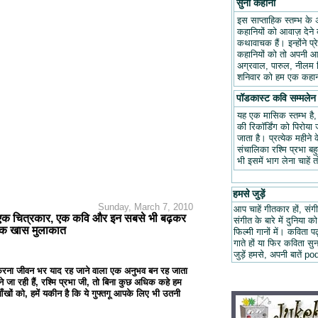
सुनो कहानी
इस साप्ताहिक स्तम्भ के 
कहानियों को आवाज़ देने क
कथावाचक हैं। इन्होंने प
कहानियों को तो अपनी आवा
अग्रवाल, पारुल, नीलम म
शनिवार को हम एक कहानी
पॉडकास्ट कवि सम्मलेन
यह एक मासिक स्तम्भ है
की रिकॉर्डिंग को पिरोय
जाता है। प्रत्येक महीन
संचालिका रश्मि प्रभा ब
भी इसमें भाग लेना चाहें 
हमसे जुड़ें
Sunday, March 7, 2010
आप चाहें गीतकार हों, संगी
....एक चित्रकार, एक कवि और इन सबसे भी बढ़कर
संगीत के बारे में दुनिया को
 एक खास मुलाकात
फिल्मी गानों में। कविता
गाते हों या फिर कविता स
जुड़ें हमसे, अपनी बात
ात करना जीवन भर याद रह जाने वाला एक अनुभव बन रह जाता
जा रही हैं, रश्मि प्रभा जी, तो बिना कुछ अधिक कहे हम
खों को, हमें यकीन है कि ये गुफ्तगू आपके लिए भी उतनी