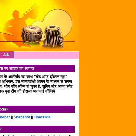
संपर्क
 दिवस पर आवाज़ का आगाज़
लाम के आशीर्वाद का साथ "बीट ऑफ इंडियन यूथ"
अभियान. इस महत्वकांक्षी अल्बम के माध्यम से सपना
. थीम सोंग लॉन्च हो चुका है, सुनिए और अपना स्नेह
रू युवा टीम की हौसला अफजाई कीजिये
स्टाइल
idebar
||
Snapshot
||
Timeslide
ल