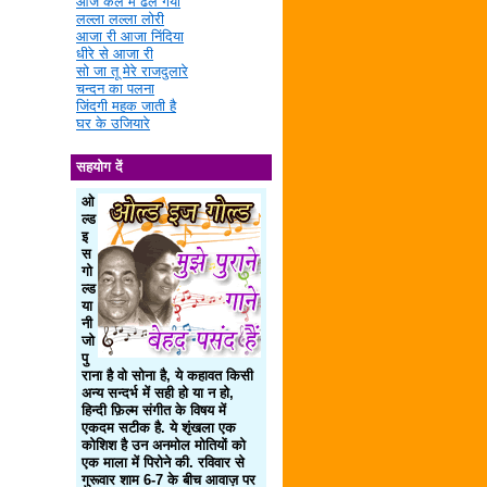
आज कल में ढल गया
लल्ला लल्ला लोरी
आजा री आजा निंदिया
धीरे से आजा री
सो जा तू मेरे राजदुलारे
चन्दन का पलना
जिंदगी महक जाती है
घर के उजियारे
सहयोग दें
ओ
ल्ड
इ
स
गो
ल्ड
या
नी
जो
पु
राना है वो सोना है, ये कहावत किसी
अन्य सन्दर्भ में सही हो या न हो,
हिन्दी फ़िल्म संगीत के विषय में
एकदम सटीक है. ये शृंखला एक
कोशिश है उन अनमोल मोतियों को
एक माला में पिरोने की. रविवार से
गुरूवार शाम 6-7 के बीच आवाज़ पर