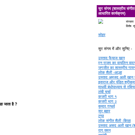
सुर संगम (शास्त्रीय संगीत
आधारित कार्यक्रम)
संस्कार
विशेष श
सोहर
सुर संगम में और सुनिए -
उस्ताद फैयाज खान
एन राजम का वायलिन वाद
जगजीत का शास्त्रीय गाय
लोक शैली -आल्हा
उस्ताद अमजद अली खान 
इसराज और पंडित श्रीकुमा
माधवी बंधोपाध्याय से रबिन्
लंबी चर्चा
कजरी भाग १
कजरी भाग २
हा जाता है ?
कुमार गन्धर्व
सुर बहार
टप्पा
लोक संगीत शैली -बिरहा
उस्ताद असद अली खान (श्र
राग यमन