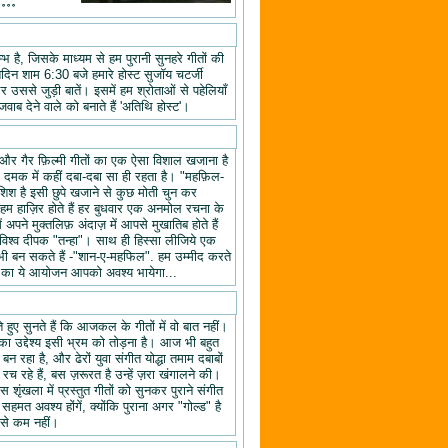
॰॰॰॰
 है, जिसके माध्यम से हम पुरानी सुनहरे गीतों की
तिदिन शाम 6:30 बजे हमारे होस्ट सुजॉय चटर्जी
उससे जुड़ी बातें। इसमें हम श्रोताओं से पहेलियाँ
वाब देने वाले को बनाते हैं 'अतिथि होस्ट'।
यों और गैर फ़िल्मी गीतों का एक ऐसा विशाल खजाना है
क दमक में कहीं दबा-दबा सा ही रहता है। "महफ़िल-
िश है इसी छुपे खजाने से कुछ मोती चुन कर
 हाज़िर होते हैं हर बुधवार एक अनमोल रचना के
ने मुक्तलिफ़ अंदाज़ में आपसे मुखातिब होते हैं
श्व दीपक "तन्हा"। साथ ही हिस्सा लीजिये एक
ी बन सकते हैं -"शान-ए-महफिल". हम उम्मीद करते
ल" का ये आयोजन आपको अवश्य भायेगा...
हुए सुनते हैं कि आजकल के गीतों में वो बात नहीं।
का उद्देश्य इसी भ्रम को तोड़ना है। आज भी बहुत
न रहा है, और ढेरों युवा संगीत योद्धा तमाम दबाबों
रच रहे हैं, बस ज़रूरत है उन्हें ज़रा खंगालने की।
स शृंखला में प्रस्तुत गीतों को सुनकर पुराने संगीत
 सहमत अवश्य होंगें, क्योंकि पुराना अगर "गोल्ड" है
 से कम नहीं।