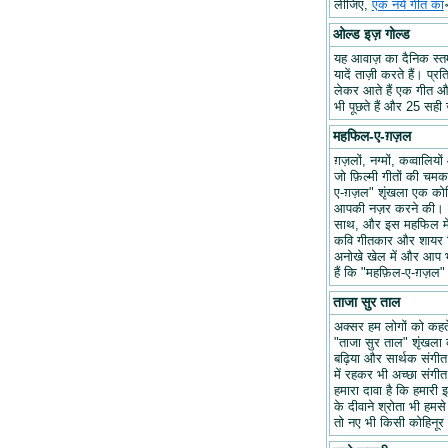
लीजिए,
एक नये गीत का
ओल्ड इज़ गोल्ड
यह आवाज़ का दैनिक स्तम्भ
यादें ताज़ी करते हैं। प्र
लेकर आते हैं एक गीत और 
भी पूछते हैं और 25 सही ज
महफिल-ए-ग़ज़ल
ग़ज़लों, नग्मों, कव्वालि
जो फ़िल्मी गीतों की चम
ए-ग़ज़ल" शृंखला एक कोश
आपकी नज़र करने की। हम
साथ, और इस महफिल में अप
कवि गीतकार और शायर वि
अनोखे खेल में और आप भ
हैं कि "महफ़िल-ए-ग़ज़
ताजा सुर ताल
अक्सर हम लोगों को कहते 
"ताजा सुर ताल" शृंखला 
बढ़िया और सार्थक संगीत ब
में रहकर भी अच्छा संगीत 
हमारा दावा है कि हमारी इ
के दीवाने श्रोता भी हमसे
तो नए भी किसी कोहिनूर