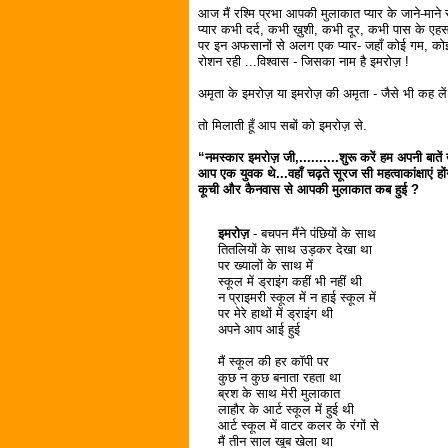
आज मैं रश्मि प्रभा आपकी मुलाकात प्यार के जाने-माने स्
प्यार कभी दर्द, कभी ख़ुशी, कभी दूर, कभी पास के एहस
पर इन अफसानों से अलग एक प्यार- जहाँ कोई गम, कोई दू
रोशन रही ...विश्वास - जिसका नाम है इमरोज़ !
अमृता के इमरोज़ या इमरोज़ की अमृता - जैसे भी कह लें
तो मिलाती हूँ आप सबों को इमरोज़ से.
“नमस्कार इमरोज़ जी,..........शुरू करें हम अपनी बातें ख
आप एक युवक थे...वहाँ चढ़ते सूरज सी महत्वाकांक्षाएं हों
कूची और कैनवास से आपकी मुलाकात कब हुई ?
इमरोज़
- बचपन मैंने पंछियों के साथ
तितलियों के साथ उड़कर देखा था
पर ख्यालों के साथ में
स्कूल में ड्राइंग कहीं भी नहीं थी
न प्राइमरी स्कूल में न हाई स्कूल में
पर मेरे हाथों में ड्राइंग थी
अपने आप आई हुई
मैं स्कूल की हर कॉपी पर
कुछ न कुछ बनाता रहता था
ब्रश के साथ मेरी मुलाकात
लाहौर के आर्ट स्कूल में हुई थी
आर्ट स्कूल में वाटर कलर के रंगों से
मैं तीन साल खूब खेला था