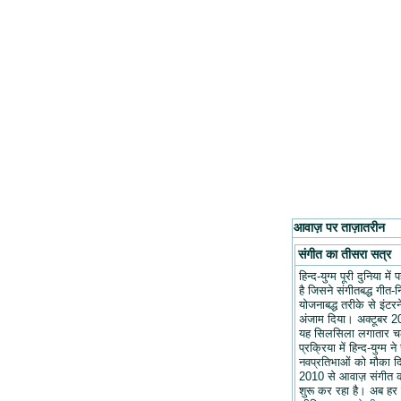
आवाज़ पर ताज़ातरीन
संगीत का तीसरा सत्र
हिन्द-युग्म पूरी दुनिया मे
है जिसने संगीतबद्ध गीत-न
योजनाबद्ध तरीके से इंटरन
अंजाम दिया। अक्टूबर 20
यह सिलसिला लगातार च
प्रक्रिया में हिन्द-युग्म ने
नवप्रतिभाओं को मौका द
2010 से आवाज़ संगीत 
शुरू कर रहा है। अब हर 