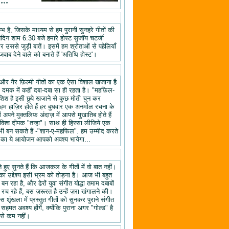
॰॰॰॰
 है, जिसके माध्यम से हम पुरानी सुनहरे गीतों की
तिदिन शाम 6:30 बजे हमारे होस्ट सुजॉय चटर्जी
उससे जुड़ी बातें। इसमें हम श्रोताओं से पहेलियाँ
वाब देने वाले को बनाते हैं 'अतिथि होस्ट'।
यों और गैर फ़िल्मी गीतों का एक ऐसा विशाल खजाना है
क दमक में कहीं दबा-दबा सा ही रहता है। "महफ़िल-
िश है इसी छुपे खजाने से कुछ मोती चुन कर
 हाज़िर होते हैं हर बुधवार एक अनमोल रचना के
ने मुक्तलिफ़ अंदाज़ में आपसे मुखातिब होते हैं
श्व दीपक "तन्हा"। साथ ही हिस्सा लीजिये एक
ी बन सकते हैं -"शान-ए-महफिल". हम उम्मीद करते
ल" का ये आयोजन आपको अवश्य भायेगा...
हुए सुनते हैं कि आजकल के गीतों में वो बात नहीं।
का उद्देश्य इसी भ्रम को तोड़ना है। आज भी बहुत
न रहा है, और ढेरों युवा संगीत योद्धा तमाम दबाबों
रच रहे हैं, बस ज़रूरत है उन्हें ज़रा खंगालने की।
स शृंखला में प्रस्तुत गीतों को सुनकर पुराने संगीत
 सहमत अवश्य होंगें, क्योंकि पुराना अगर "गोल्ड" है
 से कम नहीं।