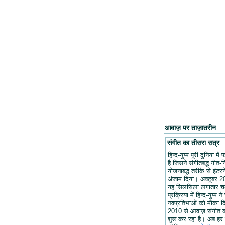
आवाज़ पर ताज़ातरीन
संगीत का तीसरा सत्र
हिन्द-युग्म पूरी दुनिया मे
है जिसने संगीतबद्ध गीत-न
योजनाबद्ध तरीके से इंटरन
अंजाम दिया। अक्टूबर 20
यह सिलसिला लगातार च
प्रक्रिया में हिन्द-युग्म ने
नवप्रतिभाओं को मौका द
2010 से आवाज़ संगीत 
शुरू कर रहा है। अब हर 