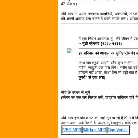
42 सेकंड।
यदि आप भी अपनी मनपसंद कहानियों, उपन्यासों, नाटकों
को अपनी आवाज़ देना चाहते हैं हमसे संपर्क करें। अध
मैं एक निर्धन अध्यापक हूँ...मेरे जीवन मैं ऐ
~
मुंशी प्रेमचंद (१८८०-१९३६)
हर शनिवार को आवाज़ पर सुनिए प्रेमचंद
‘हाथ-पांव तुड़वा आएगी और कुछ न होगा। बैठ
मारेगें, साहूजी एक पांच लेंगे। गरीब का 
झाँकने नहीं आता, कंधा देना तो बड़ी बात है
कुआँ" से एक अंश
)
नीचे के प्लेयर से सुनें.
(प्लेयर पर एक बार क्लिक करें, कंट्रोल सक्रिय करें फ़ि
यदि आप इस पॉडकास्ट को नहीं सुन पा रहे हैं तो नीचे 
अलग-अलग फ़ॉरमेट में है, अपनी सुविधानुसार कोई एक फ़
VBR MP3
64Kbps MP3
Ogg Vorbis