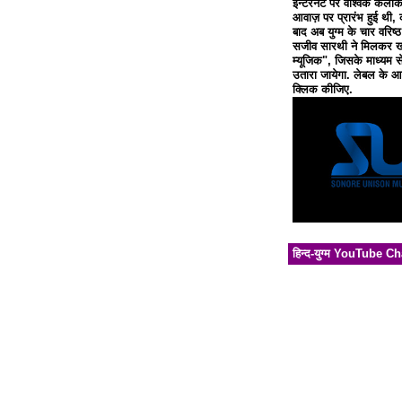
इन्टरनेट पर वैश्विक कलाक
आवाज़ पर प्रारंभ हुई थी, 
बाद अब युग्म के चार वरिष्
सजीव सारथी ने मिलकर खो
म्यूजिक", जिसके माध्यम से
उतारा जायेगा. लेबल के आध
क्लिक कीजिए.
हिन्द-युग्म YouTube C