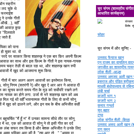
 ऑन स्क्रीन
े लद चुके थे
सुर संगम (शास्त्रीय संगीत
ी फरमाईश
आधारित कार्यक्रम)
ु ने उनके गीतों
संस्कार
खें...), वहीँ
विशेष श
ण की आवाज़ कुछ
र "दिलवाले
सोहर
जाते हैं.
ायिका को पाना
सुर संगम में और सुनिए -
हो चुका था. वो
ो परदे पर साकार किया शाहरुख़ ने एक बार फ़िर अपनी फ़िल्म
उस्ताद फैयाज खान
 की आवाज़ का साथ और इस फ़िल्म के गीतों ने इस नायक-गायक
एन राजम का वायलिन वाद
समय चक्र तेज़ी से बदल रहा था, और शाहरुख़ खान रुपी
जगजीत का शास्त्रीय गाय
ाजों में ख़ुद को आजमाना शुरू किया.
लोक शैली -आल्हा
उस्ताद अमजद अली खान 
४ गीतों में चार अलग अलग आवाजों का इस्तेमाल किया,
इसराज और पंडित श्रीकुमा
बी), सोनू निगम (सतरंगी रे) और ख़ुद ऐ आर आर ने आवाज़ दी
माधवी बंधोपाध्याय से रबिन्
 का चुनाव करते समय गीत के मूड को सर्वोपरि रखने लगे
लंबी चर्चा
म नायक का होने लगा. उर्जा से भरे शाहरुख़ खान को अब
कजरी भाग १
़ मिल गई थी वहीँ भावनात्मक गीतों के लिए वो कभी सोनू
कजरी भाग २
 में ख़ुद को ढालने लगे, और इन सब के बीच अभिजीत कहीं
कुमार गन्धर्व
सुर बहार
टप्पा
 बहुचर्चित "मैं हूँ न" में उनका सामना सीधे तौर पर सोनू
लोक संगीत शैली -बिरहा
 में था, एक को आवाज़ दी सोनू ने तो इसी गीत का दर्द
उस्ताद असद अली खान (श्र
 एक लंबा सफर तय किया है और बेशक अभिजीत ने उनके लिए
राग यमन
क अहम् भूमिका अदा की है. "तुम आए तो..." "अयाम दा