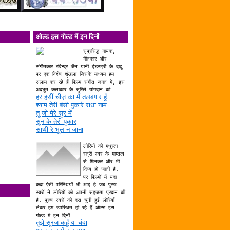
ओल्ड इस गोल्ड में इन दिनों
सुप्रसिद्ध गायक,
गीतकार और
संगीतकार रविन्द्र जैन यानी इंडस्ट्री के दाद्दु
पर एक विशेष शृंखला जिसके माध्यम हम
सलाम कर रहे हैं फिल्म संगीत जगत में, इस
अदभुत कलाकार के सुर्रिले योगदान को
हर हसीं चीज़ का मैं तलबगार हूँ
श्याम तेरी बंसी पुकारे राधा नाम
तू जो मेरे सुर में
सुन के तेरी पुकार
साथी रे भूल न जाना
लोरियों की मधुरता
स्त्री स्वर के माम्तत्व
से मिलकर और भी
दिव्य हो जाती है.
पर फिल्मों में यदा
कदा ऐसी परिस्थियों भी आई है जब पुरुष
स्वरों ने लोरियों को अपनी सहजता प्रदान की
है. पुरुष स्वरों की दस चुनी हुई लोरियाँ
लेकर हम उपस्थित हो रहे हैं ओल्ड इस
गोल्ड में इन दिनों
तुझे सूरज कहूँ या चंदा