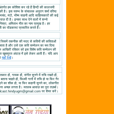
अंतर्गत हम कोशिश कर रहे हैं हिन्दी की कालजयी
ी है। इस स्तम्भ के संचालक अनुराग शर्मा वरिष्ठ
्रेमचंद, मंटो, भीष्म साहनी आदि साहित्यकारों की कई
ज़ दी है। इनका साथ देने वालों में शन्नो
िश्रा, अमिताभ मीत का नाम प्रमुख है। हर
 का पॉडकास्ट प्रसारित करते हैं।
, जिसमें तकनीक की मदद से कवियों की कविताओं
ा जाता है और उसे एक कवि सम्मेलन का रूप दिया
े के आखिरी रविवार को इस विशेष कवि सम्मेलन की
हुत खूबसूरत अंदाज़ में इसे लेकर आती हैं। यदि आप
तो
यहाँ देखें
।
तकार हों, गायक हों, संगीत सुनने में रुचि रखते हों,
 बताना चाहते हों, फिल्मी गानों में रुचि हो या फिर गैर
 पढ़ने का शौक हो, या फिर कहानी सुनने का, लोकगीत
ुनना अच्छा लगता है। मतलब आवाज़ का पूरा तज़र्बा।
ें podcast.hindyugm@gmail.com पर शेयर करें।