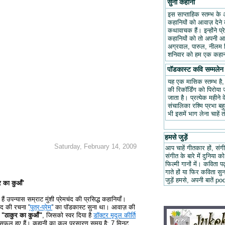
सुनो कहानी
इस साप्ताहिक स्तम्भ के 
कहानियों को आवाज़ देने क
कथावाचक हैं। इन्होंने प
कहानियों को तो अपनी आवा
अग्रवाल, पारुल, नीलम म
शनिवार को हम एक कहानी
पॉडकास्ट कवि सम्मलेन
यह एक मासिक स्तम्भ है
की रिकॉर्डिंग को पिरोय
जाता है। प्रत्येक महीन
संचालिका रश्मि प्रभा ब
भी इसमें भाग लेना चाहें 
हमसे जुड़ें
Saturday, February 14, 2009
आप चाहें गीतकार हों, संगी
संगीत के बारे में दुनिया को
फिल्मी गानों में। कविता
गाते हों या फिर कविता स
जुड़ें हमसे, अपनी बात
ुर का कुआँ'
ैं उपन्यास सम्राट मुंशी प्रेमचंद की प्रसिद्ध कहानियाँ।
ंद की रचना '
'पुत्र-प्रेम'
' का पॉडकास्ट सुना था। आवाज़ की
ी
"ठाकुर का कुआँ"
, जिसको स्वर दिया है
डॉक्टर मृदुल कीर्ति
ना सफल हुए हैं। कहानी का कुल प्रसारण समय है: 7 मिनट