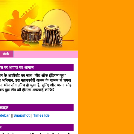
संपर्क
 दिवस पर आवाज़ का आगाज़
लाम के आशीर्वाद का साथ "बीट ऑफ इंडियन यूथ"
अभियान. इस महत्वकांक्षी अल्बम के माध्यम से सपना
. थीम सोंग लॉन्च हो चुका है, सुनिए और अपना स्नेह
रू युवा टीम की हौसला अफजाई कीजिये
स्टाइल
idebar
||
Snapshot
||
Timeslide
ल