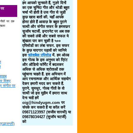
हम आपको सुनवाते हैं, गुज़रे दिनों
का एक चुनिंदा गीत और थोडी बहुत
 पर
चर्चा भी होती है उस गीत से जुडी
कुछ खास बातों की. यहाँ आपके
 गीतों पर एक
होस्ट होते हैं आवाज़ के बहुत पुराने
ृंखला
साथी और संगीत सफर के हमसफ़र
सुजॉय चटर्जी. इन्टरनेट पर अब तक
की सबसे लंबी और सबसे सफल ये
शृंखला पार कर चुकी है ५००
एपिसोडों का लंबा सफर. इस सफर
के कुछ यादगार पड़ावों को जानिये
इस
फ्लेशबैक एपिसोड
में. हम ओल्ड
इस गोल्ड के इस अनुभव को प्रिंट
न
और ऑडियो फॉर्मेट में बदलकर
न
अधिक से अधिक श्रोताओं तक
पहुंचाना चाहते हैं. इस अभियान में
साहब
आप रचनात्मक और आर्थिक सहयोग
र मिश्र
देकर हमारी मदद कर सकते हैं.
द्र संगीत पर
पुराने, सुमधुर, गोल्ड गीतों के वो
साथी जो इस मुहीम में हमारा साथ
देना चाहें हमें
oig@hindyugm.com पर
संपर्क कर सकते हैं या कॉल करें
09871123997 (सजीव सारथी) या
09878034427 (सुजॉय चटर्जी)
को
द्धाजन्ली)