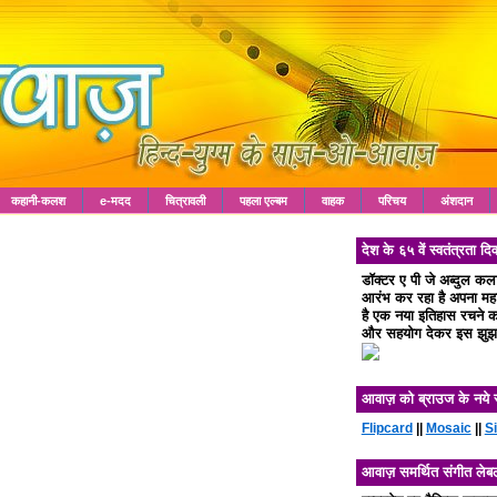
कहानी-कलश
e-मदद
चित्रावली
पहला एल्बम
वाहक
परिचय
अंशदान
देश के ६५ वें स्वतंत्रता
डॉक्टर ए पी जे अब्दुल क
आरंभ कर रहा है अपना महा 
है एक नया इतिहास रचने का
और सहयोग देकर इस झुझा
आवाज़ को ब्राउज के नये 
Flipcard
||
Mosaic
||
S
आवाज़ समर्थित संगीत लेब