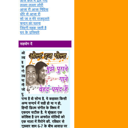
आज कल में ढल गया
लल्ला लल्ला लोरी
आजा री आजा निंदिया
धीरे से आजा री
सो जा तू मेरे राजदुलारे
चन्दन का पलना
जिंदगी महक जाती है
घर के उजियारे
सहयोग दें
ओ
ल्ड
इ
स
गो
ल्ड
या
नी
जो
पु
राना है वो सोना है, ये कहावत किसी
अन्य सन्दर्भ में सही हो या न हो,
हिन्दी फ़िल्म संगीत के विषय में
एकदम सटीक है. ये शृंखला एक
कोशिश है उन अनमोल मोतियों को
एक माला में पिरोने की. रविवार से
गुरूवार शाम 6-7 के बीच आवाज़ पर