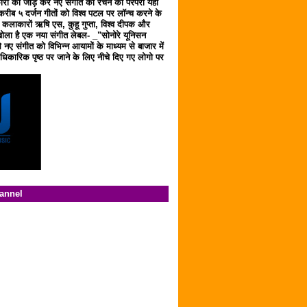
ारों को जोड़ कर नए संगीत को रचने की परंपरा यहाँ
करीब ५ दर्जन गीतों को विश्व पटल पर लॉन्च करने के
ठ कलाकारों ऋषि एस, कुहू गुप्ता, विश्व दीपक और
ला है एक नया संगीत लेबल- _"सोनोरे यूनिसन
 नए संगीत को विभिन्न आयामों के माध्यम से बाजार में
िकारिक पृष्ठ पर जाने के लिए नीचे दिए गए लोगो पर
hannel