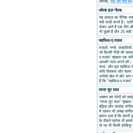
लीजिए,
एक नये गीत का
ओल्ड इज़ गोल्ड
यह आवाज़ का दैनिक स्तम्भ
यादें ताज़ी करते हैं। प्र
लेकर आते हैं एक गीत और 
भी पूछते हैं और 25 सही ज
महफिल-ए-ग़ज़ल
ग़ज़लों, नग्मों, कव्वालि
जो फ़िल्मी गीतों की चम
ए-ग़ज़ल" शृंखला एक कोश
आपकी नज़र करने की। हम
साथ, और इस महफिल में अप
कवि गीतकार और शायर वि
अनोखे खेल में और आप भ
हैं कि "महफ़िल-ए-ग़ज़
ताजा सुर ताल
अक्सर हम लोगों को कहते 
"ताजा सुर ताल" शृंखला 
बढ़िया और सार्थक संगीत ब
में रहकर भी अच्छा संगीत 
हमारा दावा है कि हमारी इ
के दीवाने श्रोता भी हमसे
तो नए भी किसी कोहिनूर