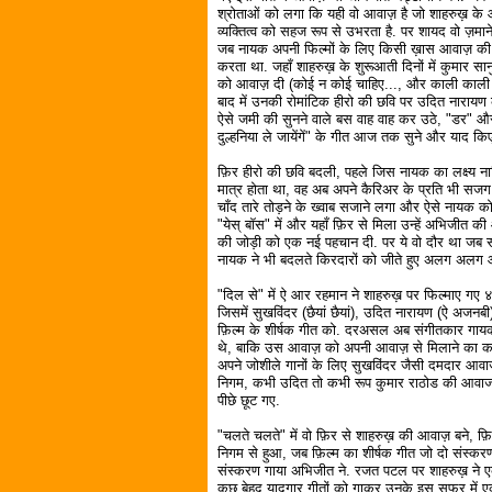
श्रोताओं को लगा कि यही वो आवाज़ है जो शाहरुख़ के
व्यक्तित्व को सहज रूप से उभरता है. पर शायद वो ज़मान
जब नायक अपनी फिल्मों के लिए किसी ख़ास आवाज़ क
करता था. जहाँ शाहरुख़ के शुरूआती दिनों में कुमार सान
को आवाज़ दी (कोई न कोई चाहिए..., और काली काली ऑं
बाद में उनकी रोमांटिक हीरो की छवि पर उदित नाराय
ऐसे जमी की सुनने वाले बस वाह वाह कर उठे, "डर" औ
दुल्हनिया ले जायेंगें" के गीत आज तक सुने और याद किए 
फ़िर हीरो की छवि बदली, पहले जिस नायक का लक्ष्य न
मात्र होता था, वह अब अपने कैरिअर के प्रति भी सजग 
चाँद तारे तोड़ने के ख्वाब सजाने लगा और ऐसे नायक क
"येस् बॉस" में और यहाँ फ़िर से मिला उन्हें अभिजीत
की जोड़ी को एक नई पहचान दी. पर ये वो दौर था जब 
नायक ने भी बदलते किरदारों को जीते हुए अलग अलग आव
"दिल से" में ऐ आर रहमान ने शाहरुख़ पर फिल्माए गए 
जिसमें सुखविंदर (छैयां छैयां), उदित नारायण (ऐ अजन
फ़िल्म के शीर्षक गीत को. दरअसल अब संगीतकार गायक
थे, बाकि उस आवाज़ को अपनी आवाज़ से मिलाने का का
अपने जोशीले गानों के लिए सुखविंदर जैसी दमदार आवाज
निगम, कभी उदित तो कभी रूप कुमार राठोड की आवाजों
पीछे छूट गए.
"चलते चलते" में वो फ़िर से शाहरुख़ की आवाज़ बने, फ़िर
निगम से हुआ, जब फ़िल्म का शीर्षक गीत जो दो संस्करण
संस्करण गाया अभिजीत ने. रजत पटल पर शाहरुख़ ने
कुछ बेहद यादगार गीतों को गाकर उनके इस सफर में ए