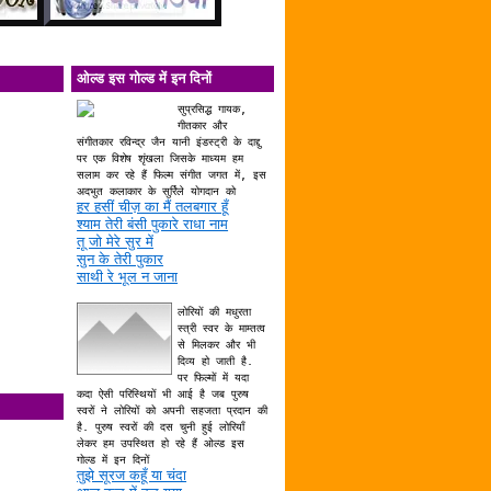
ओल्ड इस गोल्ड में इन दिनों
सुप्रसिद्ध गायक,
गीतकार और
संगीतकार रविन्द्र जैन यानी इंडस्ट्री के दाद्दु
पर एक विशेष शृंखला जिसके माध्यम हम
सलाम कर रहे हैं फिल्म संगीत जगत में, इस
अदभुत कलाकार के सुर्रिले योगदान को
हर हसीं चीज़ का मैं तलबगार हूँ
श्याम तेरी बंसी पुकारे राधा नाम
तू जो मेरे सुर में
सुन के तेरी पुकार
साथी रे भूल न जाना
लोरियों की मधुरता
स्त्री स्वर के माम्तत्व
से मिलकर और भी
दिव्य हो जाती है.
पर फिल्मों में यदा
कदा ऐसी परिस्थियों भी आई है जब पुरुष
स्वरों ने लोरियों को अपनी सहजता प्रदान की
है. पुरुष स्वरों की दस चुनी हुई लोरियाँ
लेकर हम उपस्थित हो रहे हैं ओल्ड इस
गोल्ड में इन दिनों
तुझे सूरज कहूँ या चंदा