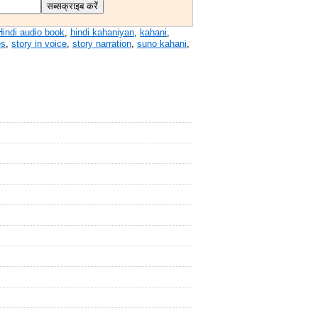
Hindi audio book
,
hindi kahaniyan
,
kahani
,
es
,
story in voice
,
story narration
,
suno kahani
,