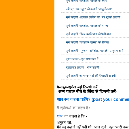
सुनो कहानी: जयशंकर प्रसाद की कला
रबीन्द्र नाथ ठाकुर की कहानी "काबुलीवाला"
सुनो कहानी: अल्ताफ़ फ़ातिमा की "गैर मुल्की लडकी"
सुनो कहानी: जयशंकर प्रसाद की ममता
सुनो कहानी: नीरज बसलियाल की फेरी वाला
सुनो कहानी: जयशंकर प्रसाद की विजया
सुनो कहानी - मुण्डन - हरिशंकर परसाई - अनुराग शर्मा
कृश्न चन्दर - एक गधा नेफा में
गुलेलबाज़ लड़का - भीष्म साहनी
सुनो कहानी: रामचन्द्र भावे की छिपकली आदमी
फेसबुक-श्रोता यहाँ टिप्पणी करें
अन्य पाठक नीचे के लिंक से टिप्पणी करें-
आप क्या कहना चाहेंगे? (post your comme
5 श्रोताओं का कहना है :
शोभा
का कहना है कि -
अनुराग जी,
मैंने यह कहानी नहीं पढ़ी थी. आज सुनी. बहुत प्यारी कथा 