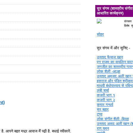
सुर संगम (शास्त्रीय संगीत
आधारित कार्यक्रम)
संस्कार
विशेष श
सोहर
सुर संगम में और सुनिए -
उस्ताद फैयाज खान
एन राजम का वायलिन वाद
जगजीत का शास्त्रीय गाय
लोक शैली -आल्हा
उस्ताद अमजद अली खान 
इसराज और पंडित श्रीकुमा
माधवी बंधोपाध्याय से रबिन्
लंबी चर्चा
कजरी भाग १
कजरी भाग २
nt)
कुमार गन्धर्व
सुर बहार
टप्पा
लोक संगीत शैली -बिरहा
उस्ताद असद अली खान (श्र
राग यमन
है. आपने बहुत मधुर आवाज मैं पढ़ी है. बधाई स्वीकारें.