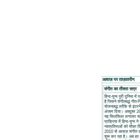
आवाज़ पर ताज़ातरीन
संगीत का तीसरा सत्र
हिन्द-युग्म पूरी दुनिया मे
है जिसने संगीतबद्ध गीत-न
योजनाबद्ध तरीके से इंटरन
अंजाम दिया। अक्टूबर 20
यह सिलसिला लगातार च
प्रक्रिया में हिन्द-युग्म ने
नवप्रतिभाओं को मौका द
2010 से आवाज़ संगीत 
शुरू कर रहा है। अब हर 