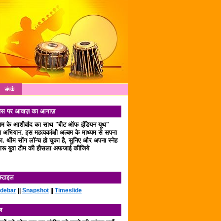
संपर्क
 दिवस पर आवाज़ का आगाज़
लाम के आशीर्वाद का साथ "बीट ऑफ इंडियन यूथ"
अभियान. इस महत्वकांक्षी अल्बम के माध्यम से सपना
. थीम सोंग लॉन्च हो चुका है, सुनिए और अपना स्नेह
रू युवा टीम की हौसला अफजाई कीजिये
स्टाइल
idebar
||
Snapshot
||
Timeslide
ल