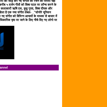
ारों को जोड़ कर नए संगीत को रचने की परंपरा यहाँ
करीब ५ दर्जन गीतों को विश्व पटल पर लॉन्च करने के
ठ कलाकारों ऋषि एस, कुहू गुप्ता, विश्व दीपक और
ला है एक नया संगीत लेबल- _"सोनोरे यूनिसन
 नए संगीत को विभिन्न आयामों के माध्यम से बाजार में
िकारिक पृष्ठ पर जाने के लिए नीचे दिए गए लोगो पर
hannel