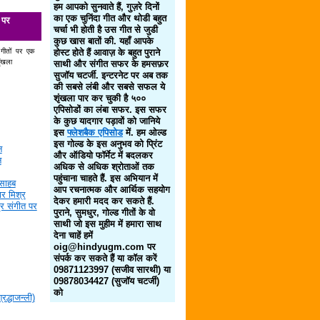
हम आपको सुनवाते हैं, गुज़रे दिनों
का एक चुनिंदा गीत और थोडी बहुत
 पर
चर्चा भी होती है उस गीत से जुडी
कुछ खास बातों की. यहाँ आपके
 गीतों पर एक
होस्ट होते हैं आवाज़ के बहुत पुराने
ृंखला
साथी और संगीत सफर के हमसफ़र
सुजॉय चटर्जी. इन्टरनेट पर अब तक
की सबसे लंबी और सबसे सफल ये
शृंखला पार कर चुकी है ५००
एपिसोडों का लंबा सफर. इस सफर
के कुछ यादगार पड़ावों को जानिये
इस
फ्लेशबैक एपिसोड
में. हम ओल्ड
इस गोल्ड के इस अनुभव को प्रिंट
न
और ऑडियो फॉर्मेट में बदलकर
न
अधिक से अधिक श्रोताओं तक
पहुंचाना चाहते हैं. इस अभियान में
साहब
आप रचनात्मक और आर्थिक सहयोग
र मिश्र
देकर हमारी मदद कर सकते हैं.
द्र संगीत पर
पुराने, सुमधुर, गोल्ड गीतों के वो
साथी जो इस मुहीम में हमारा साथ
देना चाहें हमें
oig@hindyugm.com पर
संपर्क कर सकते हैं या कॉल करें
09871123997 (सजीव सारथी) या
09878034427 (सुजॉय चटर्जी)
को
द्धाजन्ली)