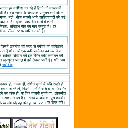
अंतर्गत हम कोशिश कर रहे हैं हिन्दी की कालजयी
ी है। इस स्तम्भ के संचालक अनुराग शर्मा वरिष्ठ
्रेमचंद, मंटो, भीष्म साहनी आदि साहित्यकारों की कई
ज़ दी है। इनका साथ देने वालों में शन्नो
िश्रा, अमिताभ मीत का नाम प्रमुख है। हर
 का पॉडकास्ट प्रसारित करते हैं।
, जिसमें तकनीक की मदद से कवियों की कविताओं
ा जाता है और उसे एक कवि सम्मेलन का रूप दिया
े के आखिरी रविवार को इस विशेष कवि सम्मेलन की
हुत खूबसूरत अंदाज़ में इसे लेकर आती हैं। यदि आप
तो
यहाँ देखें
।
तकार हों, गायक हों, संगीत सुनने में रुचि रखते हों,
 बताना चाहते हों, फिल्मी गानों में रुचि हो या फिर गैर
 पढ़ने का शौक हो, या फिर कहानी सुनने का, लोकगीत
ुनना अच्छा लगता है। मतलब आवाज़ का पूरा तज़र्बा।
ें podcast.hindyugm@gmail.com पर शेयर करें।