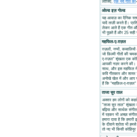
लीजिए,
एक नये गीत का
ओल्ड इज़ गोल्ड
यह आवाज़ का दैनिक स्तम्भ
यादें ताज़ी करते हैं। प्र
लेकर आते हैं एक गीत और 
भी पूछते हैं और 25 सही ज
महफिल-ए-ग़ज़ल
ग़ज़लों, नग्मों, कव्वालि
जो फ़िल्मी गीतों की चम
ए-ग़ज़ल" शृंखला एक कोश
आपकी नज़र करने की। हम
साथ, और इस महफिल में अप
कवि गीतकार और शायर वि
अनोखे खेल में और आप भ
हैं कि "महफ़िल-ए-ग़ज़
ताजा सुर ताल
अक्सर हम लोगों को कहते 
"ताजा सुर ताल" शृंखला 
बढ़िया और सार्थक संगीत ब
में रहकर भी अच्छा संगीत 
हमारा दावा है कि हमारी इ
के दीवाने श्रोता भी हमसे
तो नए भी किसी कोहिनूर