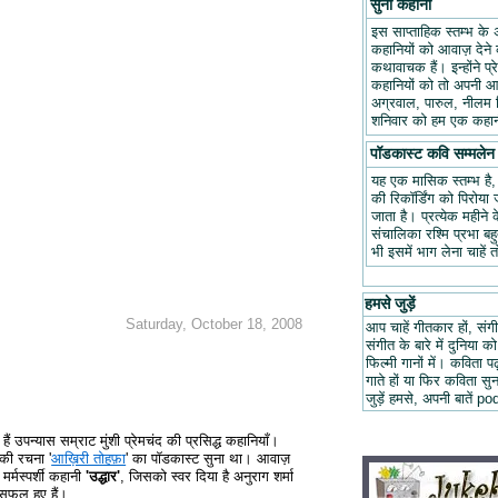
सुनो कहानी
इस साप्ताहिक स्तम्भ के 
कहानियों को आवाज़ देने क
कथावाचक हैं। इन्होंने प
कहानियों को तो अपनी आवा
अग्रवाल, पारुल, नीलम म
शनिवार को हम एक कहानी
पॉडकास्ट कवि सम्मलेन
यह एक मासिक स्तम्भ है
की रिकॉर्डिंग को पिरोय
जाता है। प्रत्येक महीन
संचालिका रश्मि प्रभा ब
भी इसमें भाग लेना चाहें 
हमसे जुड़ें
Saturday, October 18, 2008
आप चाहें गीतकार हों, संगी
संगीत के बारे में दुनिया को
फिल्मी गानों में। कविता
गाते हों या फिर कविता स
जुड़ें हमसे, अपनी बात
ैं उपन्यास सम्राट मुंशी प्रेमचंद की प्रसिद्ध कहानियाँ।
 की रचना '
आख़िरी तोहफ़ा
' का पॉडकास्ट सुना था। आवाज़
्मस्पर्शी कहानी
'उद्धार'
, जिसको स्वर दिया है अनुराग शर्मा
 सफल हुए हैं।