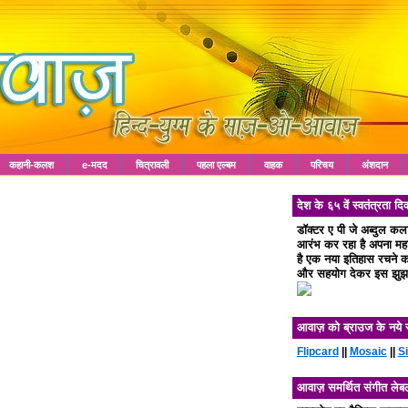
कहानी-कलश
e-मदद
चित्रावली
पहला एल्बम
वाहक
परिचय
अंशदान
देश के ६५ वें स्वतंत्रता
डॉक्टर ए पी जे अब्दुल क
आरंभ कर रहा है अपना महा 
है एक नया इतिहास रचने का
और सहयोग देकर इस झुझा
आवाज़ को ब्राउज के नये 
Flipcard
||
Mosaic
||
S
आवाज़ समर्थित संगीत लेब