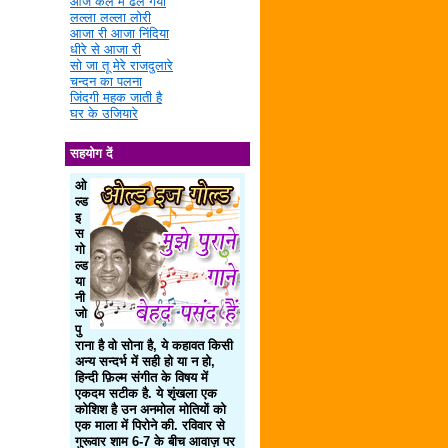
आज कल में ढल गया
लल्ला लल्ला लोरी
आजा री आजा निंदिया
धीरे से आजा री
सो जा तू मेरे राजदुलारे
चन्दन का पलना
जिंदगी महक जाती है
घर के उजियारे
सहयोग दें
ओ
ल्ड
इ
स
गो
ल्ड
या
नी
जो
पु
राना है वो सोना है, ये कहावत किसी
अन्य सन्दर्भ में सही हो या न हो,
हिन्दी फ़िल्म संगीत के विषय में
एकदम सटीक है. ये शृंखला एक
कोशिश है उन अनमोल मोतियों को
एक माला में पिरोने की. रविवार से
गुरूवार शाम 6-7 के बीच आवाज़ पर