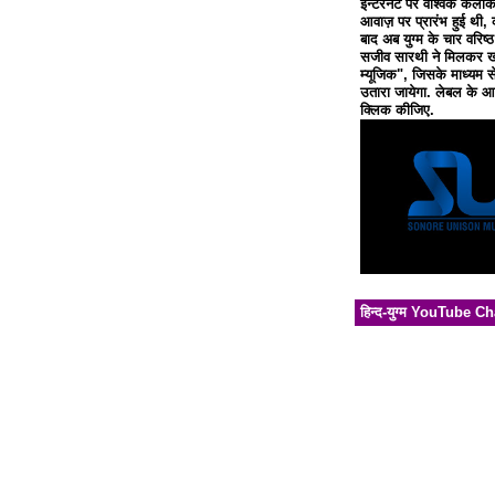
इन्टरनेट पर वैश्विक कलाक
आवाज़ पर प्रारंभ हुई थी, 
बाद अब युग्म के चार वरिष्
सजीव सारथी ने मिलकर खो
म्यूजिक", जिसके माध्यम से
उतारा जायेगा. लेबल के आध
क्लिक कीजिए.
हिन्द-युग्म YouTube C