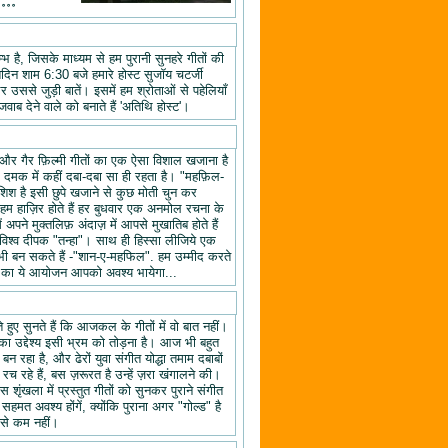
॰॰॰॰
 है, जिसके माध्यम से हम पुरानी सुनहरे गीतों की
तिदिन शाम 6:30 बजे हमारे होस्ट सुजॉय चटर्जी
उससे जुड़ी बातें। इसमें हम श्रोताओं से पहेलियाँ
वाब देने वाले को बनाते हैं 'अतिथि होस्ट'।
यों और गैर फ़िल्मी गीतों का एक ऐसा विशाल खजाना है
क दमक में कहीं दबा-दबा सा ही रहता है। "महफ़िल-
िश है इसी छुपे खजाने से कुछ मोती चुन कर
 हाज़िर होते हैं हर बुधवार एक अनमोल रचना के
ने मुक्तलिफ़ अंदाज़ में आपसे मुखातिब होते हैं
श्व दीपक "तन्हा"। साथ ही हिस्सा लीजिये एक
ी बन सकते हैं -"शान-ए-महफिल". हम उम्मीद करते
ल" का ये आयोजन आपको अवश्य भायेगा...
हुए सुनते हैं कि आजकल के गीतों में वो बात नहीं।
का उद्देश्य इसी भ्रम को तोड़ना है। आज भी बहुत
न रहा है, और ढेरों युवा संगीत योद्धा तमाम दबाबों
रच रहे हैं, बस ज़रूरत है उन्हें ज़रा खंगालने की।
स शृंखला में प्रस्तुत गीतों को सुनकर पुराने संगीत
 सहमत अवश्य होंगें, क्योंकि पुराना अगर "गोल्ड" है
 से कम नहीं।