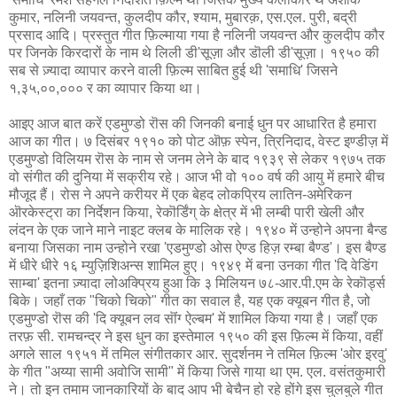
कुमार, नलिनी जयवन्त, कुलदीप कौर, श्याम, मुबारक़, एस.एल. पुरी, बद्री
प्रसाद आदि। प्रस्तुत गीत फ़िल्माया गया है नलिनी जयवन्त और कुलदीप कौर
पर जिनके किरदारों के नाम थे लिली डी'सूज़ा और डॊली डी'सूज़ा। १९५० की
सब से ज़्यादा व्यापार करने वाली फ़िल्म साबित हुई थी 'समाधि' जिसने
१,३५,००,००० र का व्यापार किया था।
आइए आज बात करें एडमुण्डो रॊस की जिनकी बनाई धुन पर आधारित है हमारा
आज का गीत। ७ दिसंबर १९१० को पोट ऒफ़ स्पेन, त्रिनिदाद, वेस्ट इण्डीज़ में
एडमुण्डो विलियम रॊस के नाम से जनम लेने के बाद १९३९ से लेकर १९७५ तक
वो संगीत की दुनिया में सक्रीय रहे। आज भी वो १०० वर्ष की आयु में हमारे बीच
मौजूद हैं। रोस ने अपने करीयर में एक बेहद लोकप्रिय लातिन-अमेरिकन
ऒरकेस्ट्रा का निर्देशन किया, रेकॊर्डिंग् के क्षेत्र में भी लम्बी पारी खेली और
लंदन के एक जाने माने नाइट क्लब के मालिक रहे। १९४० में उन्होने अपना बैन्ड
बनाया जिसका नाम उन्होने रखा 'एडमुण्डो ओस ऐण्ड हिज़ रम्बा बैण्ड'। इस बैण्ड
में धीरे धीरे १६ म्युज़िशिअन्स शामिल हुए। १९४९ में बना उनका गीत 'दि वेडिंग
साम्बा' इतना ज़्यादा लोअक्प्रिय हुआ कि ३ मिलियन ७८-आर.पी.एम के रेकॊर्ड्स
बिके। जहाँ तक "चिको चिको" गीत का सवाल है, यह एक क्यूबन गीत है, जो
एडमुण्डो रॊस की 'दि क्यूबन लव सॊंग्‍ ऐल्बम' में शामिल किया गया है। जहाँ एक
तरफ़ सी. रामचन्द्र ने इस धुन का इस्तेमाल १९५० की इस फ़िल्म में किया, वहीं
अगले साल १९५१ में तमिल संगीतकार आर. सुदर्शनम ने तमिल फ़िल्म 'ओर इरवु'
के गीत "अय्या सामी अवोजि सामी" में किया जिसे गाया था एम. एल. वसंतकुमारी
ने। तो इन तमाम जानकारियों के बाद आप भी बेचैन हो रहे होंगे इस चुलबुले गीत