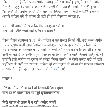
जिसका नाम है -"सीरत-ए-अमीर अहमद अमीर मीनाई"। इस कि़ताब में अमीर
मीनाई से जुड़े ढेर सारे वाक़यात हैं। उन्हीं में से एक है "अमीर मीनाई" द्वारा
"ग़ालिब" की जमीन पर दो-दो गज़लों का लिखा जाना। नहीं समझे? अच्छा तो
आपने ग़ालिब की वो ग़ज़ल तो पढी हीं होगी जिसका मतला है:
यह न थी हमारी क़िस्मत कि विसाल-ए-यार होता
अगर और जीते रहते यही इन्तिज़ार होता !
जिस दौरान (लगभग १८६० में) ग़ालिब ने यह ग़ज़ल लिखी थी, उस समय अमीर
नवाब युसुफ़ अली ख़ान ’नाज़िम’ वाली-ए-रामपुर के दरबार से मुन्सलिक थे।
नवाब साहब की फ़रमाईश पर अमीर ने इसी जमीन पर ग़ज़ल लिखी थी। ये तो
सभी जानते हैं कि अमीर बहुत बिसयार-गो (लंबी-लंबी ग़ज़लें लिखने वाले) थे, तो
उन्होंने इसी जमीन पर दूसरी भी ग़ज़ल लिख डाली। मैं दोनों ग़ज़लें पूरी की पूरी
यहाँ पेश तो नहीं कर सकता, लेकिन हाँ उन ग़ज़लों के दो-दो शेर आपको उपलब्ध
करवाए देता हूँ। पूरी ग़ज़ल पढनी हो तो
यहाँ
जाएँ:
ग़ज़ल १:
मिरे बस में या तो यारब ! वो सितम-शि’आर होता
ये न था तो काश दिल पर मुझे इख़्तियार होता !
मिरी ख़ाक भी लहद में न रही ’अमीर’ बाक़ी