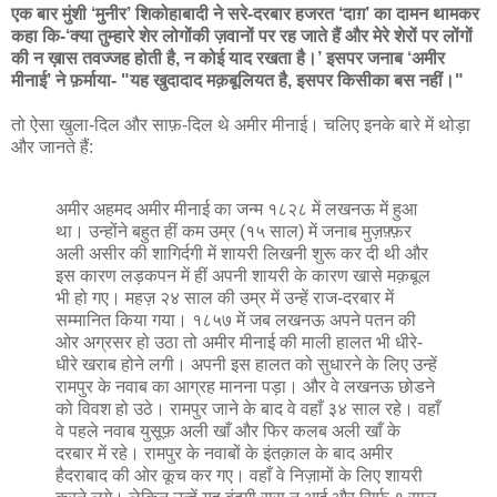
एक बार मुंशी ‘मुनीर’ शिकोहाबादी ने सरे-दरबार हजरत ‘दाग़’ का दामन थामकर
कहा कि-‘क्या तुम्हारे शेर लोगोंकी ज़वानों पर रह जाते हैं और मेरे शेरों पर लोंगों
की न ख़ास तवज्जह होती है, न कोई याद रखता है।’ इसपर जनाब ‘अमीर
मीनाई’ ने फ़र्माया- "यह खुदादाद मक़बूलियत है, इसपर किसीका बस नहीं।"
तो ऐसा खुला-दिल और साफ़-दिल थे अमीर मीनाई। चलिए इनके बारे में थोड़ा
और जानते हैं:
अमीर अहमद अमीर मीनाई का जन्म १८२८ में लखनऊ में हुआ
था। उन्होंने बहुत हीं कम उम्र (१५ साल) में जनाब मुज़फ़्फ़र
अली असीर की शागिर्दगी में शायरी लिखनी शुरू कर दी थी और
इस कारण लड़कपन में हीं अपनी शायरी के कारण खासे मक़बूल
भी हो गए। महज़ २४ साल की उम्र में उन्हें राज-दरबार में
सम्मानित किया गया। १८५७ में जब लखनऊ अपने पतन की
ओर अग्रसर हो उठा तो अमीर मीनाई की माली हालत भी धीरे-
धीरे खराब होने लगी। अपनी इस हालत को सुधारने के लिए उन्हें
रामपुर के नवाब का आग्रह मानना पड़ा। और वे लखनऊ छोडने
को विवश हो उठे। रामपुर जाने के बाद वे वहाँ ३४ साल रहे। वहाँ
वे पहले नवाब युसूफ़ अली खाँ और फिर कलब अली खाँ के
दरबार में रहे। रामपुर के नवाबों के इंतक़ाल के बाद अमीर
हैदराबाद की ओर कूच कर गए। वहाँ वे निज़ामों के लिए शायरी