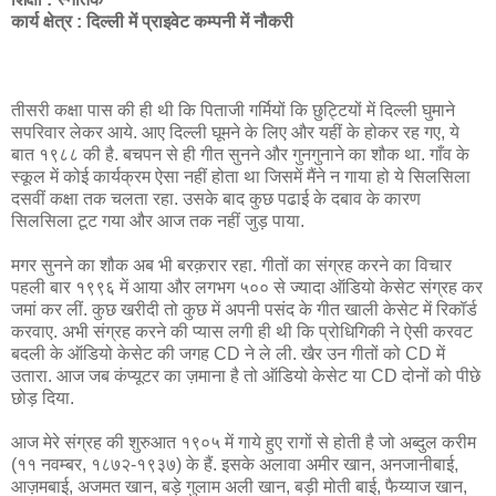
कार्य क्षेत्र : दिल्ली में प्राइवेट कम्पनी में नौकरी
तीसरी कक्षा पास की ही थी कि पिताजी गर्मियों कि छुट्टियों में दिल्ली घुमाने
सपरिवार लेकर आये. आए दिल्ली घूमने के लिए और यहीं के होकर रह गए, ये
बात १९८८ की है. बचपन से ही गीत सुनने और गुनगुनाने का शौक था. गाँव के
स्कूल में कोई कार्यक्रम ऐसा नहीं होता था जिसमें मैंने न गाया हो ये सिलसिला
दसवीं कक्षा तक चलता रहा. उसके बाद कुछ पढाई के दबाव के कारण
सिलसिला टूट गया और आज तक नहीं जुड़ पाया.
मगर सुनने का शौक अब भी बरक़रार रहा. गीतों का संग्रह करने का विचार
पहली बार १९९६ में आया और लगभग ५०० से ज्यादा ऑडियो केसेट संग्रह कर
जमां कर लीं. कुछ खरीदी तो कुछ में अपनी पसंद के गीत खाली केसेट में रिकॉर्ड
करवाए. अभी संग्रह करने की प्यास लगी ही थी कि प्रोधिगिकी ने ऐसी करवट
बदली के ऑडियो केसेट की जगह CD ने ले ली. खैर उन गीतों को CD में
उतारा. आज जब कंप्यूटर का ज़माना है तो ऑडियो केसेट या CD दोनों को पीछे
छोड़ दिया.
आज मेरे संग्रह की शुरुआत १९०५ में गाये हुए रागों से होती है जो अब्दुल करीम
(११ नवम्बर, १८७२-१९३७) के हैं. इसके अलावा अमीर खान, अनजानीबाई,
आज़मबाई, अजमत खान, बड़े गुलाम अली खान, बड़ी मोती बाई, फैय्याज खान,