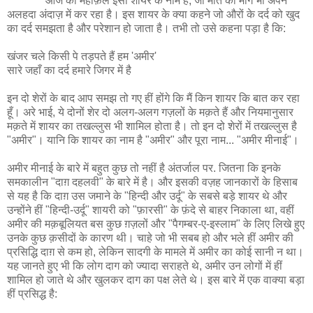
आज की महफ़िल इसी शायर के नाम है, जो मौत की माँग भी अपने
अलहदा अंदाज़ में कर रहा है। इस शायर के क्या कहने जो औरों के दर्द को खुद
का दर्द समझता है और परेशान हो जाता है। तभी तो उसे कहना पड़ा है कि:
खंजर चले किसी पे तड़पते हैं हम 'अमीर'
सारे जहाँ का दर्द हमारे जिगर में है
इन दो शेरों के बाद आप समझ तो गए हीं होंगे कि मैं किन शायर कि बात कर रहा
हूँ। अरे भाई, ये दोनों शेर दो अलग-अलग गज़लों के मक़ते हैं और नियमानुसार
मक़ते में शायर का तखल्लुस भी शामिल होता है। तो इन दो शेरों में तखल्लुस है
"अमीर"। यानि कि शायर का नाम है "अमीर" और पूरा नाम... "अमीर मीनाई"।
अमीर मीनाई के बारे में बहुत कुछ तो नहीं है अंतर्जाल पर. जितना कि इनके
समकालीन "दाग़ दहलवी" के बारे में है। और इसकी वज़ह जानकारों के हिसाब
से यह है कि दाग़ उस जमाने के "हिन्दी और उर्दू" के सबसे बड़े शायर थे और
उन्होंने हीं "हिन्दी-उर्दू" शायरी को "फ़ारसी" के फ़ंदे से बाहर निकाला था, वहीं
अमीर की मक़बूलियत बस कुछ ग़ज़लों और "पैगम्बर-ए-इस्लाम" के लिए लिखे हुए
उनके कुछ क़सीदों के कारण थी। चाहे जो भी सबब हो और भले हीं अमीर की
प्रसिद्धि दाग़ से कम हो, लेकिन सादगी के मामले में अमीर का कोई सानी न था।
यह जानते हुए भी कि लोग दाग को ज्यादा सराहते थे, अमीर उन लोगों में हीं
शामिल हो जाते थे और खुलकर दाग का पक्ष लेते थे। इस बारे में एक वाक्या बड़ा
हीं प्रसिद्ध है: