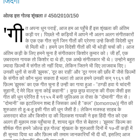
जिंदगी
ओल्ड इस गोल्ड शृंखला # 450/2010/150
'गी
त अपना धुन पराई', आज हम आ पहुँचे हैं इस शृंखला की अंतिम
कड़ी पर। पिछले नौ कड़ियों में आपने नौ अलग अलग संगीतकारों
के एक एक गीत सुनें जिन गीतों की प्रेरणा उन्हे किसी विदेशी धुन
से मिली थी। हमने उन विदेशी गीतों की भी थोड़ी चर्चा की। आज
अंतिम कड़ी के लिए हमने चुना है संगीतकार किशोर कुमार को। जी हाँ, एक
ज़बरदस्त गायक तो किशोर दा थे ही, एक अच्छे संगीतकार भी थे। उन्होने बहुत
ज़्यादा फ़िल्मों में संगीत तो नहीं दिया, लेकिन जितने भी दिए लाजवाब दिए।
उनकी धुनों से सजी 'झुमरू', 'दूर का राही' और 'दूर गगन की छाँव में' जैसे फ़िल्मों
के संगीत को कौन भुला सकता है भला! तो आज हमने उनकी सन् १९६१ की
फ़िल्म 'झुमरू' का एक गीत चुना है उन्ही का गाया हुआ - "ठण्डी हवा ये चांदनी
सुहानी, ऐ मेरे दिल सुना कोई कहानी"। कुछ कुछ वाल्ट्स की रीदम जैसी इस
गीत की धुन प्रेरित है १९५५ में बनी जुलिअस ल रोसा के "दोमानी" गीत से।
"दोमानी" व्क इटालियन शब्द है जिसका अर्थ है "कल" (tomorrow)| गीत की
शुरुआत तो हू-ब-हू इसी गीत की धुन जैसी है। लेकिन मजरूह साहब के
असरदार बोल और किशोर दा की दिलकश गायकी ने इस हिंदी गीत को एक
अलग ही मुक़ाम तक पहुँचाया है, शायद मूल गीत से बेहतर। 'झुमरू' फ़िल्म का
शीर्षक गीत हमने 'ओल्ड इज़ गोल्ड' शृंखला के शुरुआती दिनों में १७-वीं कड़ी में
ही सुनवा दिया था और फ़िल्म की तमाम जानकारियाँ भी दी थीं, इसलिए आज