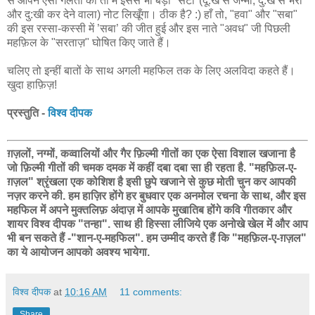
से आपने ऐसी गलती की तो मैं इससे भी बड़ा "सेंटी"(दू:ख से जन्मा, दु:ख से भरा
और दु:खी कर देने वाला) नोट लिखूँगा। ठीक है? :) हाँ तो, "हवा" और "सबा"
की इस रस्सा-कस्सी में ’सबा’ की जीत हुई और इस नाते "अवध" जी पिछली
महफ़िल के "सरताज़" घोषित किए जाते हैं।
चलिए तो इन्हीं बातों के साथ अगली महफिल तक के लिए अलविदा कहते हैं।
खुदा हाफ़िज़!
प्रस्तुति -
विश्व दीपक
ग़ज़लों, नग्मों, कव्वालियों और गैर फ़िल्मी गीतों का एक ऐसा विशाल खजाना है
जो फ़िल्मी गीतों की चमक दमक में कहीं दबा दबा सा ही रहता है. "महफ़िल-ए-
ग़ज़ल" श्रृंखला एक कोशिश है इसी छुपे खजाने से कुछ मोती चुन कर आपकी
नज़र करने की. हम हाज़िर होंगे हर बुधवार एक अनमोल रचना के साथ, और इस
महफिल में अपने मुक्तलिफ़ अंदाज़ में आपके मुखातिब होंगे कवि गीतकार और
शायर विश्व दीपक "तन्हा". साथ ही हिस्सा लीजिये एक अनोखे खेल में और आप
भी बन सकते हैं -"शान-ए-महफिल". हम उम्मीद करते हैं कि "महफ़िल-ए-ग़ज़ल"
का ये आयोजन आपको अवश्य भायेगा.
विश्व दीपक
at
10:16 AM
11 comments:
Share