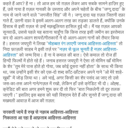
कहते हैं आप? है ना। तो आज हम जो ग़ज़ल लेकर आप सबके सामने हाज़िर हुए
हैं, उसे गाया है ग़ज़ल गायकी के उस्ताद और अपने चहेतों के बीच "जग्गू दादा" के
नाम से जाने जाने वाले "जगजीत सिंह" जी ने। जग्गू दादा यह ग़ज़ल जितनी दफ़ा
गाते हैं, उतनी दफ़ा वे इसमें अलग-अलग तरह का तड़का डालते हैं, क्योंकि उनके
हिसाब से इसी ग़ज़ल से उन्हें मक़बूलियत हासिल हुई थी। मैं यह ग़ज़ल आपको
सुनवाऊँ, उससे पहले यह बताना चाहूँगा कि किस तरह इसी जमीन का इस्तेमाल
कर दो अलग-अलग शायरों/गीतकारों ने दो अलग-अलग गानों को तैयार किया
है। हसरत जयपुरी ने लिखा "
मोहब्बत रंग लाएगी जनाब आहिस्ता-आहिस्ता
" तो
निदा फ़ाज़ली साहब ने इसी तर्ज़ पर "
नज़र से फूल चुनती है नज़र आहिस्ता-
आहिस्ता
" को जन्म दिया। है ना ये कमाल की बात। ऐसे कमाल तो रोज हीं
हिन्दी फिल्मों में होते रहे हैं। जनाब हसरत जयपुरी ने ऐसा तो मोमिन खाँ मोमिन
के शेर "तुम मेरे पास होते हो गोया, जब कोई दूसरा नहीं होता" के साथ भी किया
था, जब उन्होंने इसी शेर को एक-दो शब्द काँट-छाँटकर अपने गाने "ओ मेरे शाहे-
खुबाँ" में जोड़ लिया था। अरे भाई, अगर किसी का शेर पसंद आ जाए तो उसे
जस-का-तस अपने गाने/गज़ल में रखो, लेकिन हाँ उसे क्रेडिट भी दो। ओह्ह..
क्रेडिट की बात अगर हमने शुरू कर दी तो फिर "बात निकलेगी तो दूर तलक
जाएगी।" इसलिए इस बहस को यही विश्राम देते हैं और सुनते हैं जग्गू दादा की
मखमली आवाज़ में आज की ग़ज़ल:
सरकती जाये है रुख़ से नक़ाब आहिस्ता-आहिस्ता
निकलता आ रहा है आफ़ताब आहिस्ता-आहिस्ता