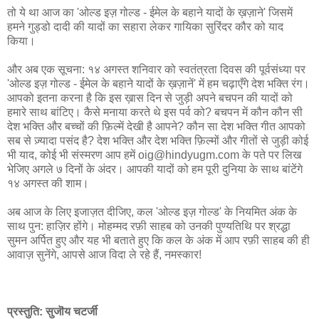
तो ये था आज का 'ओल्ड इज़ गोल्ड - ईमेल के बहाने यादों के ख़ज़ाने' जिसमें
हमने गुड्डो दादी की यादों का सहारा लेकर गायिका सुरिंदर कौर को याद
किया।
और अब एक सूचना: १४ अगस्त शनिवार को स्वतंत्रता दिवस की पूर्वसंध्या पर
'ओल्ड इज़ गोल्ड - ईमेल के बहाने यादों के ख़ज़ानें' में हम चढ़ाएँगे देश भक्ति रंग।
आपको इतना करना है कि इस ख़ास दिन से जुड़ी अपने बचपन की यादों को
हमारे साथ बांटिए। कैसे मनाया करते थे इस पर्व को? बचपन में कौन कौन सी
देश भक्ति और बच्चों की फ़िल्में देखी है आपने? कौन सा देश भक्ति गीत आपको
सब से ज़्यादा पसंद है? देश भक्ति और देश भक्ति फ़िल्मों और गीतों से जुड़ी कोई
भी याद, कोई भी संस्मरण आप हमें oig@hindyugm.com के पते पर लिख
भेजिए अगले ७ दिनों के अंदर। आपकी यादों को हम पूरी दुनिया के साथ बांटेंगे
१४ अगस्त की शाम।
अब आज के लिए इजाज़त दीजिए, कल 'ओल्ड इज़ गोल्ड' के नियमित अंक के
साथ पुन: हाज़िर होंगे। मोहम्मद रफ़ी साहब को उनकी पुण्यतिथि पर श्रद्धा
सुमन अर्पित हुए और यह भी बताते हुए कि कल के अंक में आप रफ़ी साहब की ही
आवाज़ सुनेंगे, आपसे आज विदा ले रहे हैं, नमस्कार!
प्रस्तुति: सुजॊय चटर्जी