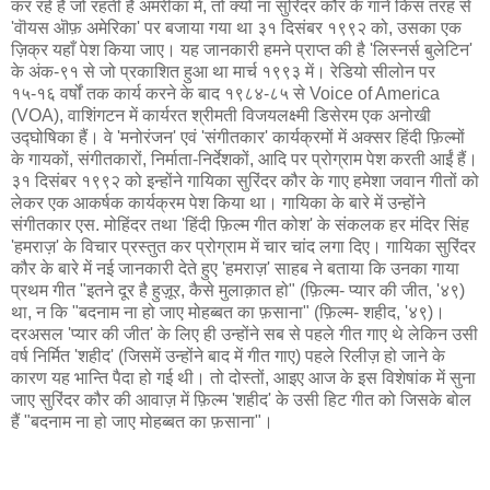
कर रहे हैं जो रहती हैं अमरीका में, तो क्यों ना सुरिंदर कौर के गानें किस तरह से
'वॊयस ऒफ़ अमेरिका' पर बजाया गया था ३१ दिसंबर १९९२ को, उसका एक
ज़िक्र यहाँ पेश किया जाए। यह जानकारी हमने प्राप्त की है 'लिस्नर्स बुलेटिन'
के अंक-९१ से जो प्रकाशित हुआ था मार्च १९९३ में। रेडियो सीलोन पर
१५-१६ वर्षों तक कार्य करने के बाद १९८४-८५ से Voice of America
(VOA), वाशिंगटन में कार्यरत श्रीमती विजयलक्ष्मी डिसेरम एक अनोखी
उद्‍घोषिका हैं। वे 'मनोरंजन' एवं 'संगीतकार' कार्यक्रमों में अक्सर हिंदी फ़िल्मों
के गायकों, संगीतकारों, निर्माता-निर्देशकों, आदि पर प्रोग्राम पेश करती आईं हैं।
३१ दिसंबर १९९२ को इन्होंने गायिका सुरिंदर कौर के गाए हमेशा जवान गीतों को
लेकर एक आकर्षक कार्यक्रम पेश किया था। गायिका के बारे में उन्होंने
संगीतकार एस. मोहिंदर तथा 'हिंदी फ़िल्म गीत कोश' के संकलक हर मंदिर सिंह
'हमराज़' के विचार प्रस्तुत कर प्रोग्राम में चार चांद लगा दिए। गायिका सुरिंदर
कौर के बारे में नई जानकारी देते हुए 'हमराज़' साहब ने बताया कि उनका गाया
प्रथम गीत "इतने दूर है हुज़ूर, कैसे मुलाक़ात हो" (फ़िल्म- प्यार की जीत, '४९)
था, न कि "बदनाम ना हो जाए मोहब्बत का फ़साना" (फ़िल्म- शहीद, '४९)।
दरअसल 'प्यार की जीत' के लिए ही उन्होंने सब से पहले गीत गाए थे लेकिन उसी
वर्ष निर्मित 'शहीद' (जिसमें उन्होंने बाद में गीत गाए) पहले रिलीज़ हो जाने के
कारण यह भान्ति पैदा हो गई थी। तो दोस्तों, आइए आज के इस विशेषांक में सुना
जाए सुरिंदर कौर की आवाज़ में फ़िल्म 'शहीद' के उसी हिट गीत को जिसके बोल
हैं "बदनाम ना हो जाए मोहब्बत का फ़साना"।