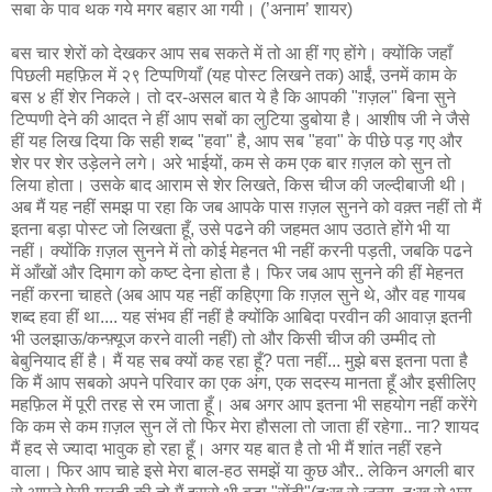
सबा के पाव थक गये मगर बहार आ गयी। (’अनाम’ शायर)
बस चार शेरों को देखकर आप सब सकते में तो आ हीं गए होंगे। क्योंकि जहाँ
पिछली महफ़िल में २९ टिप्पणियाँ (यह पोस्ट लिखने तक) आईं, उनमें काम के
बस ४ हीं शेर निकले। तो दर-असल बात ये है कि आपकी "ग़ज़ल" बिना सुने
टिप्पणी देने की आदत ने हीं आप सबों का लुटिया डुबोया है। आशीष जी ने जैसे
हीं यह लिख दिया कि सही शब्द "हवा" है, आप सब "हवा" के पीछे पड़ गए और
शेर पर शेर उड़ेलने लगे। अरे भाईयों, कम से कम एक बार ग़ज़ल को सुन तो
लिया होता। उसके बाद आराम से शेर लिखते, किस चीज की जल्दीबाजी थी।
अब मैं यह नहीं समझ पा रहा कि जब आपके पास ग़ज़ल सुनने को वक़्त नहीं तो मैं
इतना बड़ा पोस्ट जो लिखता हूँ, उसे पढने की जहमत आप उठाते होंगे भी या
नहीं। क्योंकि ग़ज़ल सुनने में तो कोई मेहनत भी नहीं करनी पड़ती, जबकि पढने
में आँखों और दिमाग को कष्ट देना होता है। फिर जब आप सुनने की हीं मेहनत
नहीं करना चाहते (अब आप यह नहीं कहिएगा कि ग़ज़ल सुने थे, और वह गायब
शब्द हवा हीं था.... यह संभव हीं नहीं है क्योंकि आबिदा परवीन की आवाज़ इतनी
भी उलझाऊ/कन्फ़्यूज करने वाली नहीं) तो और किसी चीज की उम्मीद तो
बेबुनियाद हीं है। मैं यह सब क्यों कह रहा हूँ? पता नहीं... मुझे बस इतना पता है
कि मैं आप सबको अपने परिवार का एक अंग, एक सदस्य मानता हूँ और इसीलिए
महफ़िल में पूरी तरह से रम जाता हूँ। अब अगर आप इतना भी सहयोग नहीं करेंगे
कि कम से कम ग़ज़ल सुन लें तो फिर मेरा हौसला तो जाता हीं रहेगा.. ना? शायद
मैं हद से ज्यादा भावुक हो रहा हूँ। अगर यह बात है तो भी मैं शांत नहीं रहने
वाला। फिर आप चाहे इसे मेरा बाल-हठ समझें या कुछ और.. लेकिन अगली बार