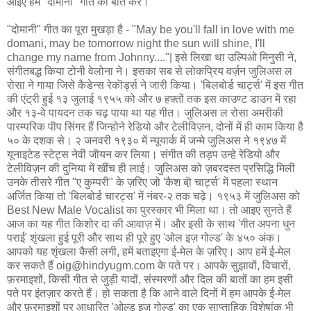
आइए हम "दोमानी" गीत की बात करें।
"दोमानी" गीत का पूरा मुखड़ा है - "May be you'll fall in love with me
domani, may be tomorrow night the sun will shine, I'll
change my name from Johnny...."| इसे लिखा था उल्पिओ मिनुसी ने,
संगीतबद्ध किया टोनी वेलोना ने। इसका सब से लोकप्रिय वर्ज़न जुलिअस ल
रोसा ने गाया जिसे कैडेन्स रेकॊर्ड्स ने जारी किया। 'बिलबोर्ड चार्ट्स' में इस गीत
की एंट्री हुई १३ जुलाई १९५५ को और ७ हफ़्तों तक इस काउण्ट डाउन में रहा
और १३-वे पायदन तक चढ़ पाया था यह गीत। जुलिअस ल रोसा अमरीकी
पारम्परिक पॊप सिंगर हैं जिन्होने रेडियो और टेलीविज़न, दोनों में ही काम किया है
५० के दशक से। २ जनवरी १९३० में न्यूयार्क में जन्मे जुलिअस ने १९४७ में
यूनाइटेड स्टेट्स नेवी जॊयन कर लिया। संगीत की तड़प उन्हे रेडियो और
टेलीविज़न की दुनिया में खींच ही लाई। जुलिअस को ज़बरदस्त प्रसिद्धि मिली
उनके तीसरे गीत "ए कुम्परी" के ज़रिए जो 'कैश बॊ़ चार्ट्स' में पहला स्थान
अर्जित किया तो 'बिलबोर्ड चारट्स' में नंबर-२ तक चढ़े। १९५३ में जुलिअस को
Best New Male Vocalist का पुरस्कार भी मिला था। तो आइए सुनते हैं
आज का यह गीत किशोर दा की आवाज़ में। और इसी के साथ 'गीत अपना धुन
पराई' शृंखला हुई पूरी और साथ ही पूरे हुए 'ओल इज़ गोल्ड' के ४५० अंक।
आपको यह शृंखला कैसी लगी, हमें बताइएगा ई-मेल के ज़रिए। आप हमें ई-मेल
कर सकते हैं oig@hindyugm.com के पते पर। आपके सुझावों, विचारों,
फ़रमाइशों, किसी गीत से जुड़ी यादों, संस्मरणों और दिल की बातों का हम इसी
पते पर इंतज़ार करते हैं। हो सकता है कि आने वाले दिनों में हम आपके ई-मेल
और फ़रमाइशों पर आधारित 'ओल्ड इज़ गोल्ड' का एक साप्ताहिक विशेषांक भी