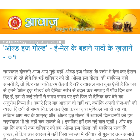
Saturday, July 31, 2010
'ओल्ड इज़ गोल्ड' - ई-मेल के बहाने यादों के ख़ज़ानें
- ०१
नमस्कार दोस्तों! आज आप मुझे यहाँ 'ओल्ड इज़ गोल्ड' के स्तंभ में देख कर हैरान
ज़रूर हो रहे होंगे कि भई शनिवार को तो 'ओल्ड इज़ गोल्ड' की महफ़िल नहीं
सजती है, तो फिर यह व्यतिक्रम कैसा! है न? दरअसल बात कुछ ऐसी है कि जब
से हमने 'ओल इज़ गोल्ड' को दैनिक स्तंभ से बदल कर सप्ताह में पाँच दिन कर
दिए हैं, हम से कई लोगों ने समय समय पर इसे फिर से दैनिक कर देने का
अनुरोध किया है। हमारे लिए यह आसान तो नहीं था, क्योंकि अपनी रोज़-मर्रा की
व्यस्त ज़िंदगी से समय निकाल कर ऐसा करना ज़रा मुश्किल सा हो रहा था,
लेकिन आप सब के आग्रह और 'ओल्ड इज़ गोल्ड' में आपकी दिलचस्पी को हम
नज़रंदाज़ भी तो नहीं कर सकते थे। इसलिए हमें एक नई बात सूझी। और वह
यह कि कम से कम शनिवार को हम 'ओल्ड इज़ गोल्ड' की महफ़िल सजाएँगे
ज़रूर, लेकिन उस स्वरूप में नहीं जिस स्वरूप में रविवार से गुरुवार तक सजाते