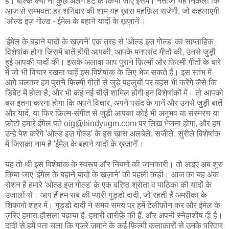
हैं। बल्कि क्यों ना कुछ अलग हट के किया जाए इसमें। नतीजा यह निकला कि
आज से सम्भवत: हर शनिवार की शाम यह ख़ास महफ़िल सजेगी, जो कहलाएगी
'ओल्ड इज़ गोल्ड - ईमेल के बहाने यादों के ख़ज़ानें'।
'ईमेल के बहाने यादों के ख़ज़ाने' एक तरह से 'ओल्ड इज़ गोल्ड' का साप्ताहिक
विशेषांक होगा जिसमें बातें होंगी आपकी, आपके मनपसंद गीतों की, उनसे जुड़ी
हुई आपकी यादों की। इसके अलावा आप पुराने फ़िल्मों और फ़िल्मी गीतों के बारे
में जो भी विचार रखना चाहें इस विशेषांक के लिए भेज सकते हैं। इस स्तंभ में
आगे चलकर हम पुराने फ़िल्मी गीतों से जुड़े पहलुयों पर बहस भी करेंगे जैसे कि
डिबेट में होता है, और भी कई नई चीज़ें शामिल होंगी इन विशेषांकों में। तो आपको
बस इतना करना होगा कि अपने विचार, अपने पसंद के गानें और उनसे जुड़ी बातें
और यादें, या फिर फ़िल्म-संगीत से जुड़ी आपका कोई भी अनुभव या संस्मरण या
फ़ोटो हमारे ईमेल पते oig@hindyugm.com पर लिख भेजना होगा, और हम
उन्हे पेश करेंगे 'ओल्ड इज़ गोल्ड' के इस ख़ास अलबेले, सजीले, सुरीले विशेषांक
में जिसका नाम है 'ईमेल के बहाने यादों के ख़ज़ानें'।
यह तो थी इस विशेषांक के स्वरूप और नियमों की जानकारी। तो आइए अब शुरु
किया जाए 'ईमेल के बहाने यादों के ख़ज़ाने' की पहली कड़ी। आज का यह अंक
रोशन है हमारे 'ओल्ड इज़ गोल्ड' के एक वरिष्ठ श्रोता व पाठिका की यादों के
उजालों से। आप हैं हम सब की प्यारी गुड्डो दादी, जो रहती हैं अमरीका के
शिकागो शहर में। गुड्डो दादी ने समय समय पर हमें टेलीफ़ोन कर और ईमेल के
ज़रिए हमारा हौसला बढ़ाया है, हमारी तारीफ़ें की हैं, और अपनी स्नेहाशीष दी है।
दादी से हमें पता चला कि गुज़रे ज़माने के कई फ़िल्मी कलाकारों से उनके परिवार