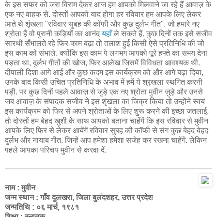
के इस सफर को जरा विराम देकर आज हम आपको मिलवाने जा रहे हैं आवाज़ के
एक नए वाहक से. दोस्तों आपको याद होगा हर रविवार हम आपके लिए लेकर
आते थे शृंखला "रविवार सुबह की कॉफी और कुछ दुर्लभ गीत". जो हमारे नए
श्रोता हैं वो पुरानी कड़ियों का आनंद
यहाँ
ले सकते हैं. कुछ दिनों तक इसे सजीव
सारथी सँभालते रहे फिर काम बढ़ा तो तलाश हुई किसी ऐसे प्रतिनिधि की जो
इस काम को संभाले. क्योंकि इस काम पे लगभग आपको पूरे हफ्ते का समय देना
पड़ता था, दुर्लभ गीतों की खोज, फिर आलेख जिसमें विविधता आवश्यक थी.
दीपाली दिशा आगे आई और कुछ कदम इस कार्यक्रम को और आगे बढ़ा दिया,
उनके बाद किसी उचित प्रतिनिधि के अभाव में हमें ये श्रृखला स्थगित करनी
पड़ी. पर कुछ दिनों पहले आवाज़ से जुड़े एक नए श्रोता मुवीन जुड़े और उनसे
जब आवाज़ के संपादक सजीव ने इस शृंखला का जिक्र किया तो उन्होंने स्वयं
इस कार्यक्रम को फिर से अपने श्रोताओं के लिए शुरू करने की इच्छा जतलाई.
तो दोस्तों हम बेहद खुशी के साथ आपको बताना चाहेंगें कि इस रविवार से मुवीन
आपके लिए फिर से लेकर आयेंगें रविवार सुबह की कॉफी से संग कुछ बेहद बेहद
दुर्लभ और नायाब गीत. जिन्हें आप हमेशा हमेशा सजेह कर रखना चाहेंगें. लेकिन
पहले आपका परिचय मुवीन से करवा दें.
नाम : मुवीन
जन्म स्थान : गाँव दुलखरा, जिला बुलंदशहर, उत्तर प्रदेश
जन्मतिथि : ०६ मार्च, १९८१
शिक्षा : स्नातक