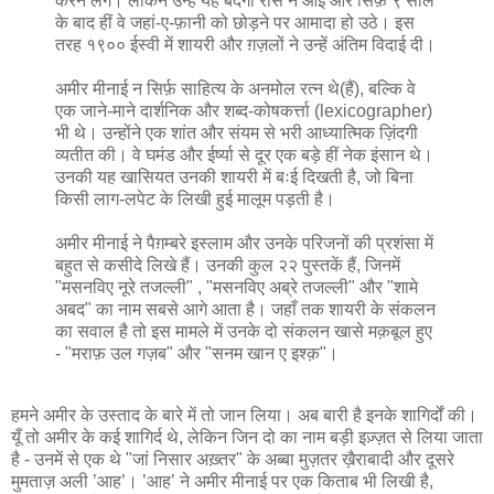
करने लगे। लेकिन उन्हें यह बंदगी रास न आई और सिर्फ़ ९ साल
के बाद हीं वे जहां-ए-फ़ानी को छोड़ने पर आमादा हो उठे। इस
तरह १९०० ईस्वी में शायरी और ग़ज़लों ने उन्हें अंतिम विदाई दी।
अमीर मीनाई न सिर्फ़ साहित्य के अनमोल रत्न थे(हैं), बल्कि वे
एक जाने-माने दार्शनिक और शब्द-कोषकर्त्ता (lexicographer)
भी थे। उन्होंने एक शांत और संयम से भरी आध्यात्मिक ज़िंदगी
व्यतीत की। वे घमंड और ईर्ष्या से दूर एक बड़े हीं नेक इंसान थे।
उनकी यह खासियत उनकी शायरी में बःई दिखती है, जो बिना
किसी लाग-लपेट के लिखी हुई मालूम पड़ती है।
अमीर मीनाई ने पैग़म्बरे इस्लाम और उनके परिजनों की प्रशंसा में
बहुत से कसीदे लिखे हैं। उनकी कुल २२ पुस्तकें हैं, जिनमें
"मसनविए नूरे तजल्ली" , "मसनविए अब्रे तजल्ली" और "शामे
अबद" का नाम सबसे आगे आता है। जहाँ तक शायरी के संकलन
का सवाल है तो इस मामले में उनके दो संकलन खासे मक़बूल हुए
- "मराफ़ उल गज़ब" और "सनम खान ए इश्क़"।
हमने अमीर के उस्ताद के बारे में तो जान लिया। अब बारी है इनके शागिर्दों की।
यूँ तो अमीर के कई शागिर्द थे, लेकिन जिन दो का नाम बड़ी इज़्ज़त से लिया जाता
है - उनमें से एक थे "जां निसार अख़्तर" के अब्बा मुज़तर ख़ैराबादी और दूसरे
मुमताज़ अली ’आह’। ’आह’ ने अमीर मीनाई पर एक किताब भी लिखी है,