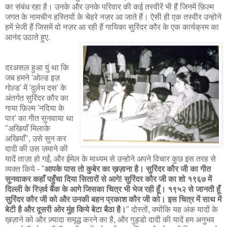
का संबंध रहा है। उनके और उनके परिवार की कई तस्वीरें भी हैं जिनमें फ़िल्म
जगत के नामचीन हस्तियों के चेहरे नज़र आ जाते हैं। ऐसी ही एक तस्वीर उन्होने
हमें भेजी हैं जिसमें वो नज़र आ रही हैं गायिका सुरिंदर कौर के एक कार्यक्रम का
आनंद उठाते हुए.
दरअसल हुआ युं था कि
जब हमने 'ओल्ड इज़
गोल्ड' में 'दुर्लभ दस' के
अंतर्गत सुरिंदर कौर का
गाया फ़िल्म 'नदिया के
पार' का गीत सुनवाया था
"अखियाँ मिलाके
अखियाँ", उसे सुन कर
दादी की उस ज़माने की
यादें ताज़ा हो गईं, और ईमेल के माध्यम से उन्होने अपने विचार कुछ इस तरह से
व्यक्त किये - "
आपके पास तो कुबेर का ख़ज़ाना है। सुरिंदर कौर जी का गीत
सुनवाकर कहाँ पहुँचा दिया सितारों से आगे! सुरिंदर कौर जी का शो १९६७ में
दिल्ली के रिज़र्व बैंक के आगे जिसका चित्र भी भेज रही हूँ। १९५२ से जानती हूँ
सुरिंदर कौर जी को और उनकी बहन प्रकाश कौर जी को। इस चित्र में साथ में
बेटी है और दूसरी ओर मुंह किये बेटा बैठा है।
" दोस्तों, क्योंकि यह अंक यादों के
ख़ज़ाने को और ज़्यादा समृद्ध करने का है, और गुड्डो दादी की यादें हम अनुभव