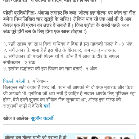
गीत गवाया था "ये जवानी चार दिन, प्यार कर ले मेरे यार"।
पहेली प्रतियोगिता- अंदाज़ा लगाइए कि कल 'ओल्ड इज़ गोल्ड' पर कौन सा गीत
बजेगा निम्नलिखित चार सूत्रों के ज़रिए। लेकिन याद रहे एक आई डी से आप
केवल एक ही प्रश्न का उत्तर दे सकते हैं। जिस श्रोता के सबसे पहले १००
अंक पूरे होंगें उस के लिए होगा एक खास तोहफा :)
१. रफ़ी साहब का साथ किस गायिका ने दिया है इस महकती ग़ज़ल में - ३ अंक.
२. संगीतकार के मामा है हैं इस गीत के गीतकार, नाम बताएं - २ अंक.
३. संगीतकार की पहली फिल्म थी ये, कौन हैं ये आज के दौर के सफल
संगीतकार - २ अंक.
४. हरमेश मल्होत्रा की इस फिल्म का नाम बताएं - १ अंक
पिछली पहेली
का परिणाम -
बिलकुल सही जवाब है शरद जी, पवन जी आपको भी दो अंक मुबारक और किश
जी आपको भी, प्रतिभा जी आप नयी हैं जाहिर है सवाल आपके लिए मुश्किल रहा
होगा, वैसे हमने झुमरू का शीर्षक गीत सुनवाया था, ओल्ड इस गोल्ड की
सत्रहवीं कड़ी में देखिये
यहाँ
खोज व आलेख-
सुजॉय चटर्जी
ओल्ड इस गोल्ड यानी जो पुराना है वो