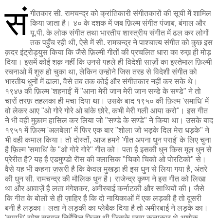
सं
गीतकार सी. रामचन्द्र को क्रांतिकारी संगीतकारों की सूची में शामिल
किया जाता है। ४० के दशक में जब फ़िल्म संगीत पंजाब, बंगाल और
यू.पी. के लोक संगीत तथा भारतीय शास्त्रीय संगीत में ढल कर लोगों
तक पहुँच रही थी, ऐसे में सी. रामचन्द्र ने पाश्चात्य संगीत को कुछ इस
क़दर इंट्रोड्युस किया कि जैसे फ़िल्मी गीतों की प्रचलित धारा का रुख़ ही मोड़
दिया। इसमें कोई शक़ नहीं कि उनसे पहले ही विदेशी साज़ों का इस्तेमाल फ़िल्मी
रचनाओ में शुरु हो चुका था, लेकिन उन्होने जिस तरह से विदेशी संगीत को
भारतीय धुनों में ढाला, वैसे तब तक कोई और संगीतकार नहीं कर सके थे।
१९४७ की फ़िल्म 'शहनाई' में "आना मेरी जान मेरी जान सन्डे के सण्डे" ने तो
चारों तरफ़ तहलका ही मचा दिया था। उसके बाद १९५० की फ़िल्म 'समाधि' में
वो लेकर आए "ओ गोरे गोरे ओ बांके छोरे, कभी मेरी गली आया करो"। इस गीत
ने भी वही मुक़ाम हासिल कर लिया जो "सण्डे के सण्डे" ने किया था। उसके बाद
१९५१ में फ़िल्म 'अलबेला' में फिर एक बार "शोला जो भड़के दिल मेरा धड़के" ने
भी वही कमाल किया। तो दोस्तों, आज हमने 'गीत अपना धुन पराई' के लिए चुना
है फ़िल्म 'समाधि' के "ओ गोरे गोरे" गीत को। पता है इसकी धुन किस मूल धुन से
प्रेरीत है? यह है एडमुण्डो रॊस की क्लासिक "चिको चिको ओ पोरटिको" से।
वैसे यह भी कहना ज़रूरी है कि केवल मुखड़ा ही इस धुन से लिया गया है, अंतरे
की धुन सी. रामचन्द्र की मौलिक धुन है। राजेन्द्र कृष्ण ने इस गीत को लिखा
था और आवाज़ें है लता मंगेशकर, अमीरबाई कर्नाटकी और साथियों की। जैसे
कि गीत के बोलों से ही ज़ाहिर है कि दो नायिकाओं में एक लड़की है तो दूसरी
बनी है लड़का। लता ने लड़की का प्लेबैक दिया है तो अमीरबाई ने लड़के का।
'समाधि' रमेश सहगल निर्देशित फ़िल्म थी जिसके मुख्य कलाकार थे अशोक