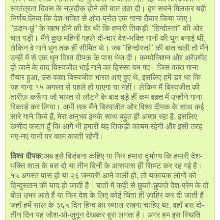
स्वतंत्रता दिवस के नज़दीक होने की बात उठा दी। हम सबने मिलकर यही
निर्णय लिया कि देश-भक्ति से ओत-प्रोत एक गाना तैयार किया जाए।
"उडन-छूं" के खत्म होने की देर थी कि हमारी तिकड़ी "हिन्दोस्तां" की ओर
चल पड़ी। मैंने कुछ महिनों पहले दो-चार देश-भक्ति गानों की धुन बनाई थी,
लेकिन वे गाने धुन तक हीं सीमित थे। जब "हिन्दोस्तां" की बात चली तो मैंने
उन्हीं में से एक धुन विश्व दीपक के पास भेज दी। कम्पोजिशन और अरेंज़मेंट
हो जाने के बाद बिस्वजीत भाई गाने का हिस्सा बन गए। जिस वक्त गाना
तैयार हुआ, उस वक्त बिस्वजीत भारत आए हुए थे, इसलिए हमें डर था कि
यह गाना १५ अगस्त से पहले हो पाएगा या नहीं। लेकिन मैं बिस्वजीत की
तारीफ़ करूँगा जो भारत से लौटने के बाद बड़े हीं कम वक़्त में उन्होंने गाना
रिकार्ड कर लिया। अभी तक मैंने बिस्वजीत और विश्व दीपक के साथ कई
सारे गाने किये हैं, मेरा अनुभव इनके साथ बहुत हीं अच्छा रहा है, इसलिए
उम्मीद करता हूँ कि आगे भी हमारी यह तिकड़ी कायम रहेगी और इसी तरह
नए-नए गानों पर काम करती रहेगी।
विश्व दीपक:
अब इसे विडंबना कहिए या फिर हमारा दुर्भाग्य कि हमारी देश-
भक्ति साल के बस दो या तीन दिनों के आसपास हीं सिमट कर रह गई है।
१५ अगस्त पास हो या २६ जनवरी आने वाली हो, तो यकायक लोगों को
हिन्दुस्तान की याद हो जाती है। बातों में कहीं से छुपते-छुपाते देश-प्रेम के दो
बोल उभर आते हैं या फिर देश के लिए कोई चिंता हीं ज़ाहिर कर दी जाती है।
जहाँ हमें साल के ३६५ दिन हिन्द का ख्याल रखना चाहिए था, वहाँ बस दो-
तीन दिन यह जोश-ओ-जुनून देखकर बुरा लगता है। अगर हम इस स्थिति