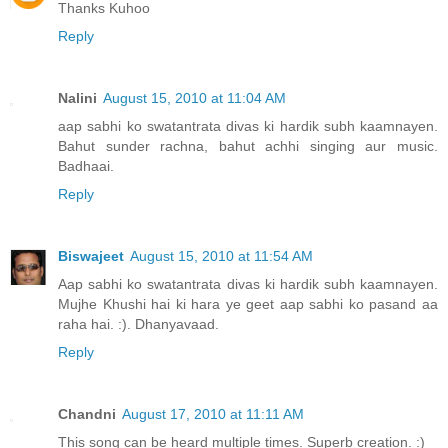
Thanks Kuhoo
Reply
Nalini
August 15, 2010 at 11:04 AM
aap sabhi ko swatantrata divas ki hardik subh kaamnayen.
Bahut sunder rachna, bahut achhi singing aur music.
Badhaai.
Reply
Biswajeet
August 15, 2010 at 11:54 AM
Aap sabhi ko swatantrata divas ki hardik subh kaamnayen.
Mujhe Khushi hai ki hara ye geet aap sabhi ko pasand aa
raha hai. :). Dhanyavaad.
Reply
Chandni
August 17, 2010 at 11:11 AM
This song can be heard multiple times. Superb creation. :)