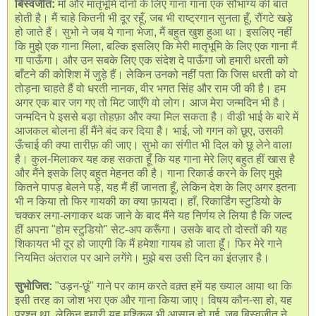
बिस्वजीत:
माँ और मातृभूमि दोनों के लिए गाना गाना एक सौभाग्य की बात
होती है। मैं चाहे कितनी भी दूर रहूँ, जब भी राष्ट्रगान सुनता हूँ, रौंगटे खड़े
हो जाते हैं। सुभो ने जब ये गाना भेजा, मैं बहुत खुश हुआ था। इसलिए नहीं
कि मुझे एक गाना मिला, बल्कि इसलिए कि मेरी मातृभूमि के लिए एक गाना मैं
गा पाऊँगा। और उन सबके लिए एक संदेश दे पाऊँगा जो हमारी धरती को
बाँटने की कोशिश में जुड़े हैं। लेकिन उनको नहीं पता कि जिस धरती को वो
तोड़ना चाहते हैं वो धरती नानक, वीर भगत सिंह और राम जी की है। हम
अगर एक बार जग गए तो मिट जाएँगे वो लोग। आज मेरा जन्मदिन भी है।
जन्मदिन पे इससे बड़ा तोहफ़ा और क्या मिल सकता है। वीडी भाई के बारे में
आजकल बोलना हीं मैंने बंद कर दिया है। भाई, जो गगन को छूए, उसकी
ऊँचाई की क्या तारीफ़ की जाए। सुभो का संगीत भी दिल को छू लेने वाला
है। कुल-मिलाकर यह कह सकता हूँ कि यह गाना मेरे लिए बहुत हीं खास है
और मैंने इसके लिए बहुत मेहनत की है। गाना रिकार्ड करने के लिए मुझे
कितने पापड़ बेलने पड़े, यह मैं हीं जानता हूँ, लेकिन देश के लिए अगर इतना
भी न किया तो फिर गायकी का क्या फ़ायदा। हाँ, रिकार्डिंग स्टुडियो के
चक्कर लगा-लगाकर थक जाने के बाद मैंने यह निर्णय ले लिया है कि जल्द
हीं अपना "होम स्टुडियो" सेट-अप करूँगा। उसके बाद तो दोस्तों की यह
शिकायत भी दूर हो जाएगी कि मैं हमेशा गायब हो जाता हूँ। फिर मेरे गाने
नियमित अंतराल पर आने लगेंगे। मुझे बस उसी दिन का इंतज़ार है।
सुभोजित:
"उड़न-छूं" गाने पर काम करते वक़्त हमें यह ख्याल आया था कि
इसी तरह का जोश भरा एक और गाना किया जाए। विषय कौन-सा हो, यह
प्रश्न था, लेकिन हमारी यह मुश्किल भी आसान हो गई, जब बिस्वजीत ने