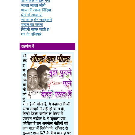
आज कल में ढल गया
लल्ला लल्ला लोरी
आजा री आजा निंदिया
धीरे से आजा री
सो जा तू मेरे राजदुलारे
चन्दन का पलना
जिंदगी महक जाती है
घर के उजियारे
सहयोग दें
ओ
ल्ड
इ
स
गो
ल्ड
या
नी
जो
पु
राना है वो सोना है, ये कहावत किसी
अन्य सन्दर्भ में सही हो या न हो,
हिन्दी फ़िल्म संगीत के विषय में
एकदम सटीक है. ये शृंखला एक
कोशिश है उन अनमोल मोतियों को
एक माला में पिरोने की. रविवार से
गुरूवार शाम 6-7 के बीच आवाज़ पर