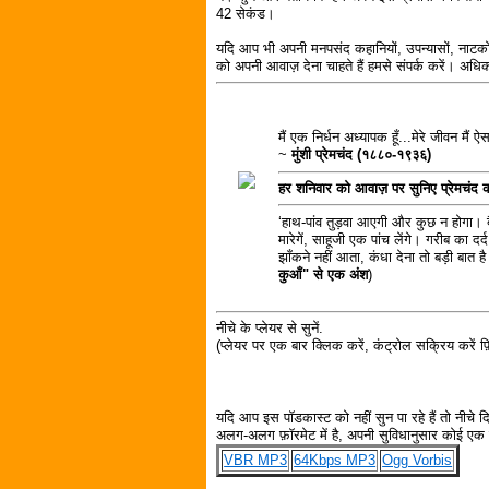
42 सेकंड।
यदि आप भी अपनी मनपसंद कहानियों, उपन्यासों, नाटकों
को अपनी आवाज़ देना चाहते हैं हमसे संपर्क करें। अध
मैं एक निर्धन अध्यापक हूँ...मेरे जीवन मैं ऐ
~
मुंशी प्रेमचंद (१८८०-१९३६)
हर शनिवार को आवाज़ पर सुनिए प्रेमचंद
‘हाथ-पांव तुड़वा आएगी और कुछ न होगा। बैठ
मारेगें, साहूजी एक पांच लेंगे। गरीब का 
झाँकने नहीं आता, कंधा देना तो बड़ी बात है
कुआँ" से एक अंश
)
नीचे के प्लेयर से सुनें.
(प्लेयर पर एक बार क्लिक करें, कंट्रोल सक्रिय करें फ़ि
यदि आप इस पॉडकास्ट को नहीं सुन पा रहे हैं तो नीचे 
अलग-अलग फ़ॉरमेट में है, अपनी सुविधानुसार कोई एक फ़
VBR MP3
64Kbps MP3
Ogg Vorbis