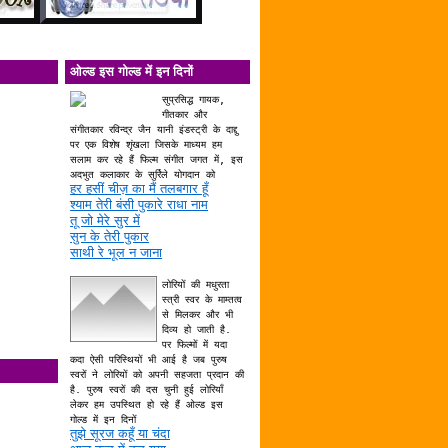
ओल्ड इस गोल्ड में इन दिनों
सुप्रसिद्ध गायक,
गीतकार और
संगीतकार रविन्द्र जैन यानी इंडस्ट्री के दाद्दु
पर एक विशेष शृंखला जिसके माध्यम हम
सलाम कर रहे हैं फिल्म संगीत जगत में, इस
अदभुत कलाकार के सुर्रिले योगदान को
हर हसीं चीज़ का मैं तलबगार हूँ
श्याम तेरी बंसी पुकारे राधा नाम
तू जो मेरे सुर में
सुन के तेरी पुकार
साथी रे भूल न जाना
लोरियों की मधुरता
स्त्री स्वर के माम्तत्व
से मिलकर और भी
दिव्य हो जाती है.
पर फिल्मों में यदा
कदा ऐसी परिस्थियों भी आई है जब पुरुष
स्वरों ने लोरियों को अपनी सहजता प्रदान की
है. पुरुष स्वरों की दस चुनी हुई लोरियाँ
लेकर हम उपस्थित हो रहे हैं ओल्ड इस
गोल्ड में इन दिनों
तुझे सूरज कहूँ या चंदा