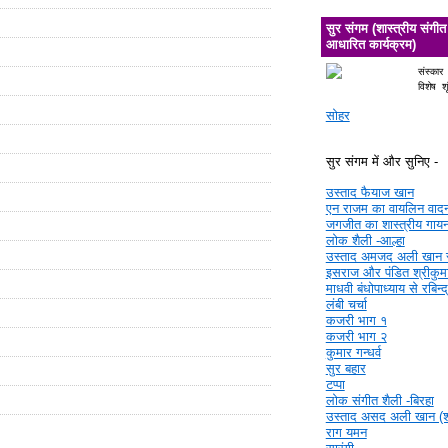
सुर संगम (शास्त्रीय संगीत
आधारित कार्यक्रम)
संस्कार
विशेष श
सोहर
सुर संगम में और सुनिए -
उस्ताद फैयाज खान
एन राजम का वायलिन वाद
जगजीत का शास्त्रीय गाय
लोक शैली -आल्हा
उस्ताद अमजद अली खान 
इसराज और पंडित श्रीकुमा
माधवी बंधोपाध्याय से रबिन्
लंबी चर्चा
कजरी भाग १
कजरी भाग २
कुमार गन्धर्व
सुर बहार
टप्पा
लोक संगीत शैली -बिरहा
उस्ताद असद अली खान (श्र
राग यमन