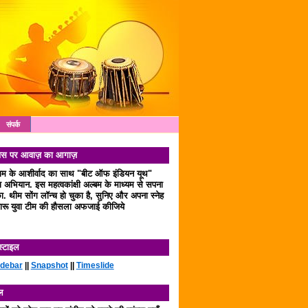
संपर्क
 दिवस पर आवाज़ का आगाज़
लाम के आशीर्वाद का साथ "बीट ऑफ इंडियन यूथ"
अभियान. इस महत्वकांक्षी अल्बम के माध्यम से सपना
. थीम सोंग लॉन्च हो चुका है, सुनिए और अपना स्नेह
रू युवा टीम की हौसला अफजाई कीजिये
स्टाइल
idebar
||
Snapshot
||
Timeslide
ल