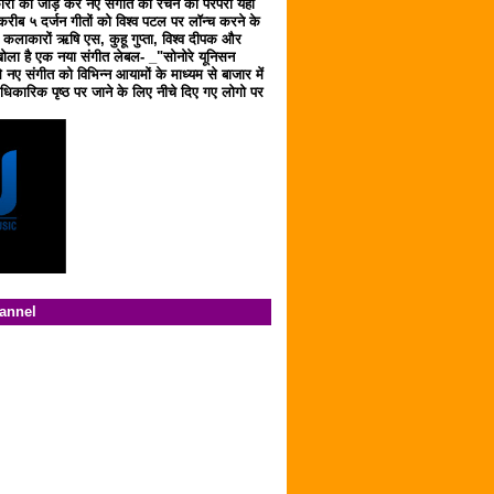
ारों को जोड़ कर नए संगीत को रचने की परंपरा यहाँ
करीब ५ दर्जन गीतों को विश्व पटल पर लॉन्च करने के
ठ कलाकारों ऋषि एस, कुहू गुप्ता, विश्व दीपक और
ला है एक नया संगीत लेबल- _"सोनोरे यूनिसन
 नए संगीत को विभिन्न आयामों के माध्यम से बाजार में
िकारिक पृष्ठ पर जाने के लिए नीचे दिए गए लोगो पर
hannel