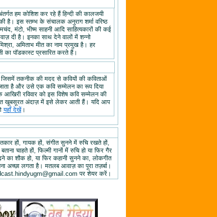
अंतर्गत हम कोशिश कर रहे हैं हिन्दी की कालजयी
ी है। इस स्तम्भ के संचालक अनुराग शर्मा वरिष्ठ
्रेमचंद, मंटो, भीष्म साहनी आदि साहित्यकारों की कई
ज़ दी है। इनका साथ देने वालों में शन्नो
िश्रा, अमिताभ मीत का नाम प्रमुख है। हर
 का पॉडकास्ट प्रसारित करते हैं।
, जिसमें तकनीक की मदद से कवियों की कविताओं
ा जाता है और उसे एक कवि सम्मेलन का रूप दिया
े के आखिरी रविवार को इस विशेष कवि सम्मेलन की
हुत खूबसूरत अंदाज़ में इसे लेकर आती हैं। यदि आप
तो
यहाँ देखें
।
तकार हों, गायक हों, संगीत सुनने में रुचि रखते हों,
 बताना चाहते हों, फिल्मी गानों में रुचि हो या फिर गैर
 पढ़ने का शौक हो, या फिर कहानी सुनने का, लोकगीत
ुनना अच्छा लगता है। मतलब आवाज़ का पूरा तज़र्बा।
ें podcast.hindyugm@gmail.com पर शेयर करें।