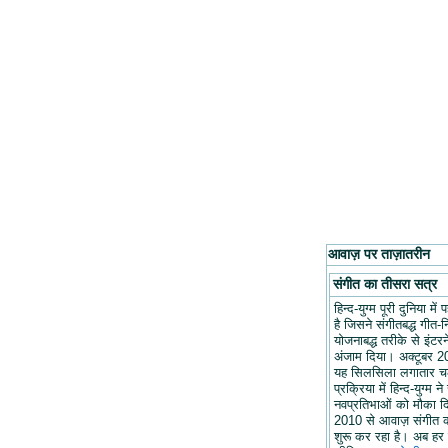
आवाज़ पर ताज़ातरीन
संगीत का तीसरा सत्र
हिन्द-युग्म पूरी दुनिया मे
है जिसने संगीतबद्ध गीत-न
योजनाबद्ध तरीके से इंटरन
अंजाम दिया। अक्टूबर 20
यह सिलसिला लगातार च
प्रक्रिया में हिन्द-युग्म ने
नवप्रतिभाओं को मौका द
2010 से आवाज़ संगीत 
शुरू कर रहा है। अब हर 