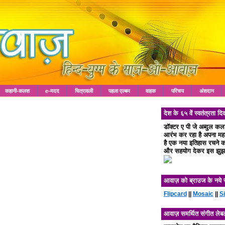
कहानी-कलश
e-मदद
चित्रावली
पहला एल्बम
वाहक
परिचय
अंशदान
देश के ६५ वें स्वतंत्रता
डॉक्टर ए पी जे अब्दुल क
आरंभ कर रहा है अपना महा 
है एक नया इतिहास रचने का
और सहयोग देकर इस झुझा
आवाज़ को ब्राउज के नये 
Flipcard
||
Mosaic
||
S
आवाज़ समर्थित संगीत लेब