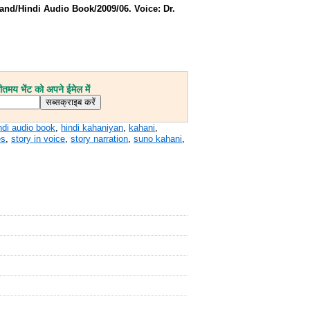
and/Hindi Audio Book/2009/06. Voice: Dr.
मय भेंट को अपने ईमेल में
ndi audio book
,
hindi kahaniyan
,
kahani
,
es
,
story in voice
,
story narration
,
suno kahani
,