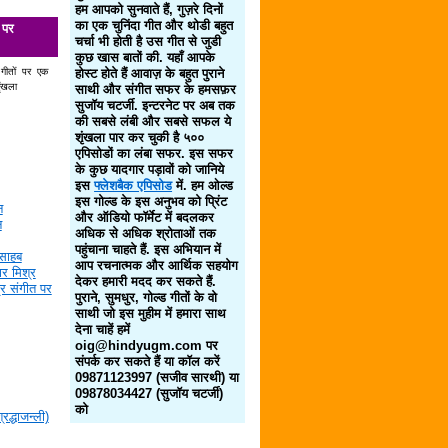
हम आपको सुनवाते हैं, गुज़रे दिनों
का एक चुनिंदा गीत और थोडी बहुत
 पर
चर्चा भी होती है उस गीत से जुडी
कुछ खास बातों की. यहाँ आपके
 गीतों पर एक
होस्ट होते हैं आवाज़ के बहुत पुराने
ृंखला
साथी और संगीत सफर के हमसफ़र
सुजॉय चटर्जी. इन्टरनेट पर अब तक
की सबसे लंबी और सबसे सफल ये
शृंखला पार कर चुकी है ५००
एपिसोडों का लंबा सफर. इस सफर
के कुछ यादगार पड़ावों को जानिये
इस
फ्लेशबैक एपिसोड
में. हम ओल्ड
इस गोल्ड के इस अनुभव को प्रिंट
न
और ऑडियो फॉर्मेट में बदलकर
न
अधिक से अधिक श्रोताओं तक
पहुंचाना चाहते हैं. इस अभियान में
साहब
आप रचनात्मक और आर्थिक सहयोग
र मिश्र
देकर हमारी मदद कर सकते हैं.
द्र संगीत पर
पुराने, सुमधुर, गोल्ड गीतों के वो
साथी जो इस मुहीम में हमारा साथ
देना चाहें हमें
oig@hindyugm.com पर
संपर्क कर सकते हैं या कॉल करें
09871123997 (सजीव सारथी) या
09878034427 (सुजॉय चटर्जी)
को
द्धाजन्ली)