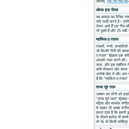
लीजिए,
एक नये गीत का
ओल्ड इज़ गोल्ड
यह आवाज़ का दैनिक स्तम्भ
यादें ताज़ी करते हैं। प्र
लेकर आते हैं एक गीत और 
भी पूछते हैं और 25 सही ज
महफिल-ए-ग़ज़ल
ग़ज़लों, नग्मों, कव्वालि
जो फ़िल्मी गीतों की चम
ए-ग़ज़ल" शृंखला एक कोश
आपकी नज़र करने की। हम
साथ, और इस महफिल में अप
कवि गीतकार और शायर वि
अनोखे खेल में और आप भ
हैं कि "महफ़िल-ए-ग़ज़
ताजा सुर ताल
अक्सर हम लोगों को कहते 
"ताजा सुर ताल" शृंखला 
बढ़िया और सार्थक संगीत ब
में रहकर भी अच्छा संगीत 
हमारा दावा है कि हमारी इ
के दीवाने श्रोता भी हमसे
तो नए भी किसी कोहिनूर