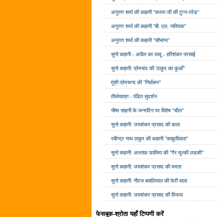
अनुराग शर्मा की कहानी "करमा जी की टुन्न-परेड"
अनुराग शर्मा की कहानी "बी. एल. नास्तिक"
अनुराग शर्मा की कहानी "सौभाग्य"
सुनो कहानी - अपील का जादू - हरिशंकर परसाई
सुनो कहानी: प्रेमचंद की 'ठाकुर का कुआँ''
मुंशी प्रेमचन्द की "निर्वासन"
तीर्थयात्रा - पंडित सुदर्शन
भीष्म साहनी के जन्मदिन पर विशेष "चील"
सुनो कहानी: जयशंकर प्रसाद की कला
रबीन्द्र नाथ ठाकुर की कहानी "काबुलीवाला"
सुनो कहानी: अल्ताफ़ फ़ातिमा की "गैर मुल्की लडकी"
सुनो कहानी: जयशंकर प्रसाद की ममता
सुनो कहानी: नीरज बसलियाल की फेरी वाला
सुनो कहानी: जयशंकर प्रसाद की विजया
फेसबुक-श्रोता यहाँ टिप्पणी करें