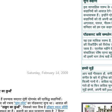
सुनो कहानी
इस साप्ताहिक स्तम्भ के 
कहानियों को आवाज़ देने क
कथावाचक हैं। इन्होंने प
कहानियों को तो अपनी आवा
अग्रवाल, पारुल, नीलम म
शनिवार को हम एक कहानी
पॉडकास्ट कवि सम्मलेन
यह एक मासिक स्तम्भ है
की रिकॉर्डिंग को पिरोय
जाता है। प्रत्येक महीन
संचालिका रश्मि प्रभा ब
भी इसमें भाग लेना चाहें 
हमसे जुड़ें
Saturday, February 14, 2009
आप चाहें गीतकार हों, संगी
संगीत के बारे में दुनिया को
फिल्मी गानों में। कविता
गाते हों या फिर कविता स
जुड़ें हमसे, अपनी बात
ुर का कुआँ'
ैं उपन्यास सम्राट मुंशी प्रेमचंद की प्रसिद्ध कहानियाँ।
ंद की रचना '
'पुत्र-प्रेम'
' का पॉडकास्ट सुना था। आवाज़ की
ी
"ठाकुर का कुआँ"
, जिसको स्वर दिया है
डॉक्टर मृदुल कीर्ति
ना सफल हुए हैं। कहानी का कुल प्रसारण समय है: 7 मिनट