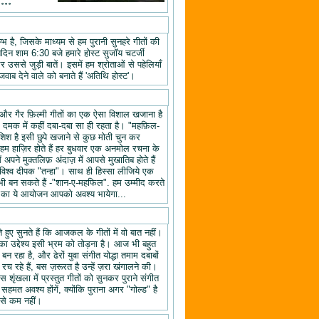
॰॰॰॰
 है, जिसके माध्यम से हम पुरानी सुनहरे गीतों की
तिदिन शाम 6:30 बजे हमारे होस्ट सुजॉय चटर्जी
उससे जुड़ी बातें। इसमें हम श्रोताओं से पहेलियाँ
वाब देने वाले को बनाते हैं 'अतिथि होस्ट'।
यों और गैर फ़िल्मी गीतों का एक ऐसा विशाल खजाना है
क दमक में कहीं दबा-दबा सा ही रहता है। "महफ़िल-
िश है इसी छुपे खजाने से कुछ मोती चुन कर
 हाज़िर होते हैं हर बुधवार एक अनमोल रचना के
ने मुक्तलिफ़ अंदाज़ में आपसे मुखातिब होते हैं
श्व दीपक "तन्हा"। साथ ही हिस्सा लीजिये एक
ी बन सकते हैं -"शान-ए-महफिल". हम उम्मीद करते
ल" का ये आयोजन आपको अवश्य भायेगा...
हुए सुनते हैं कि आजकल के गीतों में वो बात नहीं।
का उद्देश्य इसी भ्रम को तोड़ना है। आज भी बहुत
न रहा है, और ढेरों युवा संगीत योद्धा तमाम दबाबों
रच रहे हैं, बस ज़रूरत है उन्हें ज़रा खंगालने की।
स शृंखला में प्रस्तुत गीतों को सुनकर पुराने संगीत
 सहमत अवश्य होंगें, क्योंकि पुराना अगर "गोल्ड" है
 से कम नहीं।