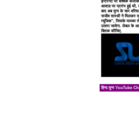
इन्टरनेट पर वैश्विक कलाक
आवाज़ पर प्रारंभ हुई थी, 
बाद अब युग्म के चार वरिष्
सजीव सारथी ने मिलकर खो
म्यूजिक", जिसके माध्यम से
उतारा जायेगा. लेबल के आध
क्लिक कीजिए.
हिन्द-युग्म YouTube C