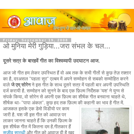
Friday, September 19, 2008
ओ मुनिया मेरी गुड़िया...जरा संभल के चल...
दूसरे सत्र के बारहवें गीत का विश्वव्यापी उदघाटन आज.
आज जो गीत हम लेकर उपस्थित हैं वो अब तक के सभी गीतों से कुछ तेज़ रफ़्तार
का है, दरअसल "पहला सुर" एल्बम में अपने सम्मोहन से सबको सम्मोहित करने
वाले
जे एम् सोरेन
ने इस गीत के साथ दूसरे सत्र में पहली बार अपनी उपस्थिति
दर्ज करायी है. सम्मोहन को सुनने के बाद एक फ़िल्म निर्देशक 'यश' ने युग्म से
संपर्क किया, वो सोरेन से अपनी एक फ़िल्म का शीर्षक गीत बनवाना चाहते थे,
शीर्षक था- "पापा अंकल". कुछ हद तक फ़िल्म की कहानी का भाव है गीत में.
आजकल इसके एक डेमो विडीयो पर काम
जारी है. यश जी इस गीत को आवाज़ पर
लाकर जानना चाहते हैं कि उनकी फ़िल्म के
इस शीर्षक गीत में कितना दम है.गीतकार हैं
सजीव सारथी
और गीत को आवाज़ दी है ख़ुद