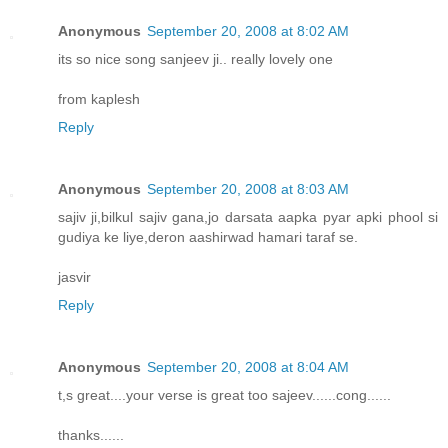
Anonymous
September 20, 2008 at 8:02 AM
its so nice song sanjeev ji.. really lovely one
from kaplesh
Reply
Anonymous
September 20, 2008 at 8:03 AM
sajiv ji,bilkul sajiv gana,jo darsata aapka pyar apki phool si
gudiya ke liye,deron aashirwad hamari taraf se.
jasvir
Reply
Anonymous
September 20, 2008 at 8:04 AM
t,s great....your verse is great too sajeev......cong......
thanks......