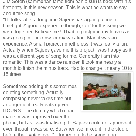
J M Soren (sammohan fame from pahla sur) is back with his
first entry in this new season. This is what he wants to say
about the song -
"Hi folks, after a long time Sajeev has again put me in
limelight. A good experience though, coz' for this song we
were together. Believe me !! I had to postpone my leaves as I
was going to Lucknow for my vacation. Man it was an
experience. A small project nonetheless it was really a fun.
Actually when Sajeev gave me this project i was happy as it
was a different type of song for me. Generally i am into
romantic. This was a dance number. It took me nearly a
month to finish the minus track. Had to change it nearly 10 to
15 times.
Sometimes adding this sometimes
deleting something. Actually
composing never takes time but
arrangement really eats up your
HOURS. The dummy which i had
made in was approved over the
phone, but as i was finalising it , Sajeev could not approve it,
even though i was sure. But when we mixed it in the studio
before the " voice over " it turned out to be something