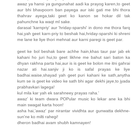
awaz ya hansi ya gungunahat aadi ka prayog karen,to geet
aur bhi bhavpoorn ban payega aur iski gati me bhi thora
thahrav ayega,taki geet ko kanon se hokar dil tak
pahunchne ka waqt ml sake.
darasal 'karnpriy' aur 'hriday-sparshi' in dono me thora farq
hai,yah geet karn-priy to beshak hai,hriday-sparshi ki shreni
me lane ke liye thori mehnat aur karni paregi is geet par.
geet ke bol beshak bare achhe hain,khas taur par jab ek
kahani ho juri hui,to geet likhne me bahut sari baton ka
dhyan rakhna parta hai,aur is is geet ke bolon me itni gahrai
nazar ati hai.sanjiv ji ko is safal prayas ke liye
badhai.waise,shayad yah geet puri kahani ke sath,anytha
kum se is geet ke video ke sath bhi agar dekhi jaye,to jyada
prabhavkari lagega!
kul mila kar yah ek sarahneey prayas raha.'
awaz' ki team dwara POPular music ko lekar ane ka bhi
main swagat karta hoon!
asha hai,'awaz' par nirantar vividhta aur gunwatta dekhne-
sun'ne ko milti rahegi!
dheron badhai avam shubh kamnayen!