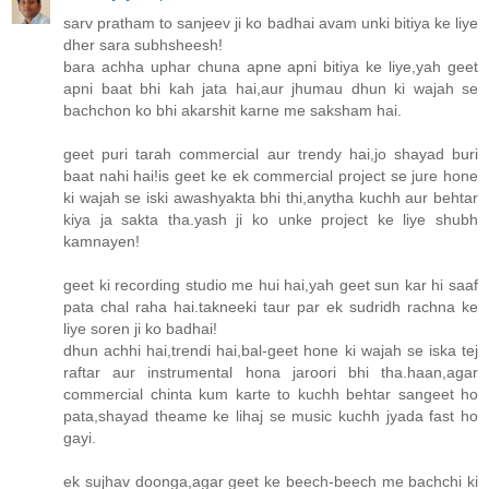
sarv pratham to sanjeev ji ko badhai avam unki bitiya ke liye
dher sara subhsheesh!
bara achha uphar chuna apne apni bitiya ke liye,yah geet
apni baat bhi kah jata hai,aur jhumau dhun ki wajah se
bachchon ko bhi akarshit karne me saksham hai.
geet puri tarah commercial aur trendy hai,jo shayad buri
baat nahi hai!is geet ke ek commercial project se jure hone
ki wajah se iski awashyakta bhi thi,anytha kuchh aur behtar
kiya ja sakta tha.yash ji ko unke project ke liye shubh
kamnayen!
geet ki recording studio me hui hai,yah geet sun kar hi saaf
pata chal raha hai.takneeki taur par ek sudridh rachna ke
liye soren ji ko badhai!
dhun achhi hai,trendi hai,bal-geet hone ki wajah se iska tej
raftar aur instrumental hona jaroori bhi tha.haan,agar
commercial chinta kum karte to kuchh behtar sangeet ho
pata,shayad theame ke lihaj se music kuchh jyada fast ho
gayi.
ek sujhav doonga,agar geet ke beech-beech me bachchi ki