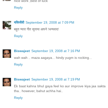
nice work ,best of luck
Reply
मसिजीवी
September 19, 2008 at 7:09 PM
बहुत प्यारा गीत सुनाया आपने !धन्यवाद!
Reply
Biswajeet
September 19, 2008 at 7:16 PM
wah wah .. maza aagaya... hindy yugm is rocking...
Reply
Biswajeet
September 19, 2008 at 7:19 PM
Ek baat kahna bhul gaya feel ko aur improve kiya jaa sakta
tha.. however, bahut achha hai..
Reply