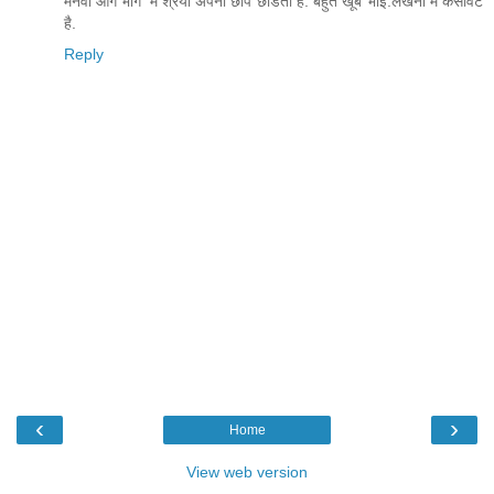
मनवा आगे भागे' में श्रेया अपनी छाप छोडती है. बहुत खूब भाई.लेखनी में कसावट
है.
Reply
‹
›
Home
View web version