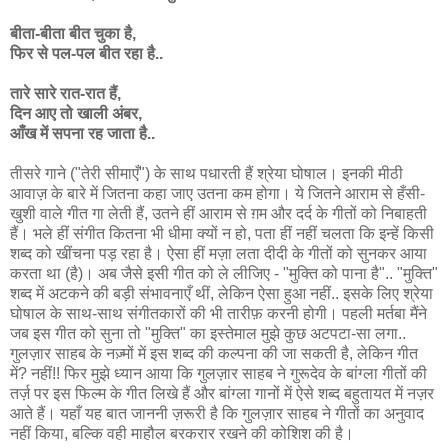
बीता-बीता बीत चुका है,
फिर से पल-पल बीत रहा है..
तारे सारे रात-रात हैं,
दिन आए तो खाली अंबर,
आँख में सपना रह जाता है..
तीसरे गाने ("तेरी सीमाएँ") के साथ पधारती हैं श्रेया घोषाल। इनकी मीठी
आवाज़ के बारे में जितना कहा जाए उतना कम होगा। ये जितने आराम से हँसी-
खुशी वाले गीत गा लेती हैं, उतने हीं आराम से ग़म और दर्द के गीतों को निबाहती
हैं। भले हीं संगीत कितना भी धीमा क्यों न हो, पता हीं नहीं चलता कि इन्हें किसी
शब्द को खींचना पड़ रहा है। ऐसा हीं मज़ा लता दीदी के गीतों को सुनकर आया
करता था (है)। अब जैसे इसी गीत को ले लीजिए - "मुक्ति को पाना है".. "मुक्ति"
शब्द में अटकने की बड़ी संभावनाएँ थीं, लेकिन ऐसा हुआ नहीं.. इसके लिए श्रेया
घोषाल के साथ-साथ संगीतकारों की भी तारीफ़ करनी होगी। पहली मर्तबा मैंने
जब इस गीत को सुना तो "मुक्ति" का इस्तेमाल मुझे कुछ अटपटा-सा लगा..
गुलज़ार साहब के नज़्मों में इस शब्द की कल्पना की जा सकती है, लेकिन गीत
में? नहीं!! फिर मुझे ध्यान आया कि गुलज़ार साहब ने गुरूदेव के बांग्ला गीतों की
तर्ज़ पर इस फिल्म के गीत लिखे हैं और बांग्ला गानों में ऐसे शब्द बहुतायत में नज़र
आते हैं। यहाँ यह बात जाननी ज़रूरी है कि गुलज़ार साहब ने गीतों का अनुवाद
नहीं किया, बल्कि वही माहौल बरकरार रखने की कोशिश की है।