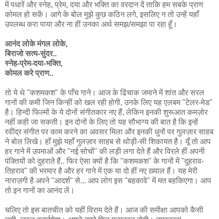
में पधारें और स्नेह, प्रेम, दया और भक्ति का वरदान दें ताकि हम सबके प्राण
कोमल हो सकें। आगे के बोल मुझे कुछ कठिन लगे, इसलिए न तो उन्हें यहाँ
उपलब्ध करा पाया और ना हीं उनका अर्थ समझ/समझा पा रहा हूँ।
आनंद लोके मंगल लोके,
बिराजो सत्य-सुंदर..
स्नेह-प्रेम-दया-भक्ति,
कोमल करे प्राण..
तो ये थे "कशमकश" के पाँच गाने। आज के ढिंचाक जमाने में शांत और सरल
गानों की कमी जिन किन्हीं को खल रही होगी, उनके लिए यह एलबम "टेलर-मेड"
है। हिन्दी फिल्मों के ये दोनों संगीतकार नए हैं, लेकिन इनकी शुरूआत कमज़ोर
नहीं कही जा सकती। इन दोनों के लिए तो यह सौभाग्य की बात है कि इन्हें
रवींद्र संगीत पर काम करने का अवसर मिला और इनकी धुनों पर गुलज़ार साहब
ने बोल लिखे। हाँ मुझे यहाँ गुलज़ार साहब से थोड़ी-सी शिकायत है। यूँ तो आप
हर गाने में उपमाओं और "नई सोचों" की लड़ी लगा देते हैं और विरले हीं अपनी
पंक्तियों को दुहराते हैं.. फिर ऐसा क्यों है कि "कशमकश" के गानों में "दुहराव-
तिहराव" की भरमार है और हर गाने में एक या दो हीं नए ख़्याल हैं। यह मेरी
नाराज़गी है अपने "आदर्श" से... आप लोग इस "बहकावे" में मत बहकिएगा। आप
तो इन गानों का आनंद लें।
चलिए तो इस बातचीत को यहीं विराम देते हैं। आज की समीक्षा आपको कैसी