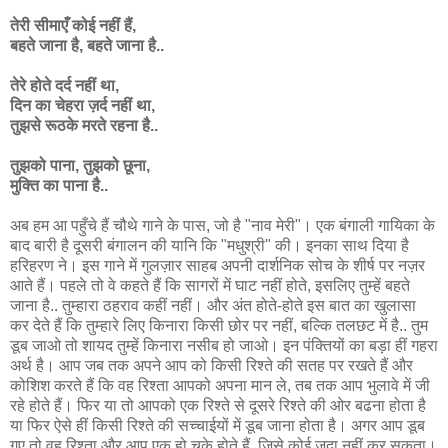
तेरी सीमाएँ कोई नहीं हैं,
बहते जाना है, बहते जाना है..
तेरे होते दर्द नहीं था,
दिन का चेहरा ज़र्द नहीं था,
तुझसे रूठके मरते रहना है..
तुझको पाना, तुझको छूना,
मुक्ति का पाना है..
अब हम आ पहुँचे हैं चौथे गाने के पास, जो है "नाव मेरी"। एक बंगाली गायिका के
बाद बारी है दूसरी बंगालन की यानि कि "मधुश्री" की। इनका साथ दिया है
हरिहरण ने। इस गाने में गुलज़ार साहब अपनी दार्शनिक सोच के शीर्ष पर नज़र
आते हैं। पहले तो वे कहते हैं कि सागरों में घाट नहीं होते, इसलिए तुम्हें बहते
जाना है.. तुम्हारा ठहराव कहीं नहीं। और अंत होते-होते इस बात का खुलासा
कर देते हैं कि तुम्हारे लिए किनारा किसी छोर पर नहीं, बल्कि तलछट में है.. तुम
डूब जाओ तो शायद तुम्हें किनारा नसीब हो जाओ। इन पंक्तियों का बड़ा हीं गहरा
अर्थ है। आप जब तक अपने आप को किसी रिश्ते की सतह पर रखते हैं और
कोशिश करते हैं कि वह रिश्ता आपको अपना मान ले, तब तक आप भुलावे में जी
रहे होते हैं। फिर या तो आपको एक रिश्ते से दूसरे रिश्ते की ओर बढना होता है
या फिर ऐसे हीं किसी रिश्ते की सच्चाईयों में डूब जाना होता है। अगर आप डूब
गए तो वह रिश्ता और आप एक हो चुके होते हैं, जिसे कोई जुदा नहीं कर सकता।