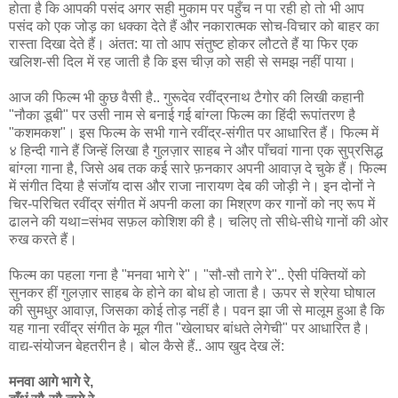
होता है कि आपकी पसंद अगर सही मुकाम पर पहुँच न पा रही हो तो भी आप
पसंद को एक जोड़ का धक्का देते हैं और नकारात्मक सोच-विचार को बाहर का
रास्ता दिखा देते हैं। अंतत: या तो आप संतुष्ट होकर लौटते हैं या फिर एक
खलिश-सी दिल में रह जाती है कि इस चीज़ को सही से समझ नहीं पाया।
आज की फिल्म भी कुछ वैसी है.. गुरूदेव रवींद्रनाथ टैगोर की लिखी कहानी
"नौका डूबी" पर उसी नाम से बनाई गई बांग्ला फिल्म का हिंदी रूपांतरण है
"कशमकश"। इस फिल्म के सभी गाने रवींद्र-संगीत पर आधारित हैं। फिल्म में
४ हिन्दी गाने हैं जिन्हें लिखा है गुलज़ार साहब ने और पाँचवां गाना एक सुप्रसिद्ध
बांग्ला गाना है, जिसे अब तक कई सारे फ़नकार अपनी आवाज़ दे चुके हैं। फिल्म
में संगीत दिया है संजॉय दास और राजा नारायण देब की जोड़ी ने। इन दोनों ने
चिर-परिचित रवींद्र संगीत में अपनी कला का मिश्रण कर गानों को नए रूप में
ढालने की यथा=संभव सफ़ल कोशिश की है। चलिए तो सीधे-सीधे गानों की ओर
रुख करते हैं।
फिल्म का पहला गना है "मनवा भागे रे"। "सौ-सौ तागे रे".. ऐसी पंक्तियों को
सुनकर हीं गुलज़ार साहब के होने का बोध हो जाता है। ऊपर से श्रेया घोषाल
की सुमधुर आवाज़, जिसका कोई तोड़ नहीं है। पवन झा जी से मालूम हुआ है कि
यह गाना रवींद्र संगीत के मूल गीत "खेलाघर बांधते लेगेची" पर आधारित है।
वाद्य-संयोजन बेहतरीन है। बोल कैसे हैं.. आप खुद देख लें:
मनवा आगे भागे रे,