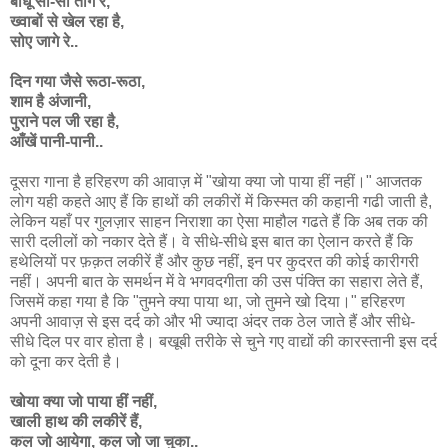
बाँधूं सौ-सौ तागे रे,
ख्वाबों से खेल रहा है,
सोए जागे रे..
दिन गया जैसे रूठा-रूठा,
शाम है अंजानी,
पुराने पल जी रहा है,
आँखें पानी-पानी..
दूसरा गाना है हरिहरण की आवाज़ में "खोया क्या जो पाया हीं नहीं।" आजतक
लोग यही कहते आए हैं कि हाथों की लकीरों में किस्मत की कहानी गढी जाती है,
लेकिन यहाँ पर गुलज़ार साहन निराशा का ऐसा माहौल गढते हैं कि अब तक की
सारी दलीलों को नकार देते हैं। वे सीधे-सीधे इस बात का ऐलान करते हैं कि
हथेलियों पर फ़क़त लकीरें हैं और कुछ नहीं, इन पर कुदरत की कोई कारीगरी
नहीं। अपनी बात के समर्थन में वे भगवदगीता की उस पंक्ति का सहारा लेते हैं,
जिसमें कहा गया है कि "तुमने क्या पाया था, जो तुमने खो दिया।" हरिहरण
अपनी आवाज़ से इस दर्द को और भी ज्यादा अंदर तक ठेल जाते हैं और सीधे-
सीधे दिल पर वार होता है। बखूबी तरीके से चुने गए वाद्यों की कारस्तानी इस दर्द
को दूना कर देती है।
खोया क्या जो पाया हीं नहीं,
खाली हाथ की लकीरें हैं,
कल जो आयेगा, कल जो जा चुका..