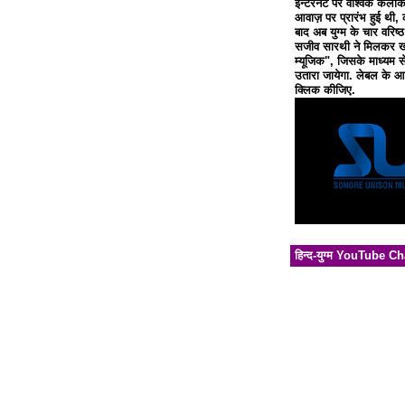
इन्टरनेट पर वैश्विक कलाक
आवाज़ पर प्रारंभ हुई थी, 
बाद अब युग्म के चार वरिष्
सजीव सारथी ने मिलकर खो
म्यूजिक", जिसके माध्यम से
उतारा जायेगा. लेबल के आध
क्लिक कीजिए.
हिन्द-युग्म YouTube C