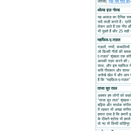
लीजिए,
एक नये गीत का
ओल्ड इज़ गोल्ड
यह आवाज़ का दैनिक स्तम्भ
यादें ताज़ी करते हैं। प्र
लेकर आते हैं एक गीत और 
भी पूछते हैं और 25 सही ज
महफिल-ए-ग़ज़ल
ग़ज़लों, नग्मों, कव्वालि
जो फ़िल्मी गीतों की चम
ए-ग़ज़ल" शृंखला एक कोश
आपकी नज़र करने की। हम
साथ, और इस महफिल में अप
कवि गीतकार और शायर वि
अनोखे खेल में और आप भ
हैं कि "महफ़िल-ए-ग़ज़
ताजा सुर ताल
अक्सर हम लोगों को कहते 
"ताजा सुर ताल" शृंखला 
बढ़िया और सार्थक संगीत ब
में रहकर भी अच्छा संगीत 
हमारा दावा है कि हमारी इ
के दीवाने श्रोता भी हमसे
तो नए भी किसी कोहिनूर