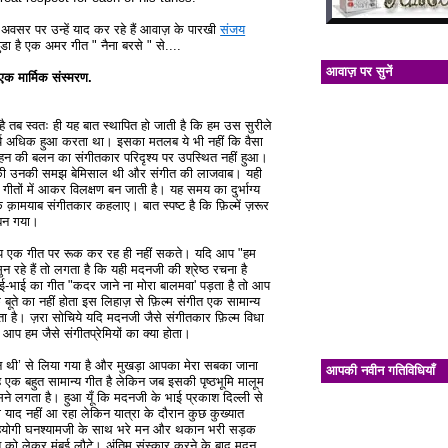
 अवसर पर उन्हें याद कर रहे हैं आवाज़ के पारखी
संजय
जुडा है एक अमर गीत " नैना बरसे " से....
आवाज़ पर सुनें
एक मार्मिक संस्मरण.
 तब स्वतः ही यह बात स्थापित हो जाती है कि हम उस सुरीले
ुर्य अधिक हुआ करता था। इसका मतलब ये भी नहीं कि वैसा
 मोहन की बलन का संगीतकार परिदृश्य पर उपस्थित नहीं हुआ।
ी की उनकी समझ बेमिसाल थी और संगीत की लाजवाब। यही
ीतों में आकर विलक्षण बन जाती है। यह समय का दुर्भाग्य
 क़ामयाब संगीतकार कहलाए। बात स्पष्ट है कि फ़िल्में ज़रूर
 बन गया।
 आप एक गीत पर रूक कर रह ही नहीं सकते। यदि आप "हम
ुन रहे हैं तो लगता है कि यही मदनजी की श्रेष्ठ रचना है
 भाई-भाई का गीत "कदर जाने ना मोरा बालमवा' पड़ता है तो आप
े बूते का नहीं होता इस लिहाज़ से फ़िल्म संगीत एक सामान्य
रता है। ज़रा सोचिये यदि मदनजी जैसे संगीतकार फ़िल्म विधा
 हम जैसे संगीतप्रेमियों का क्या होता।
ौन थी’ से लिया गया है और मुखड़ा आपका मेरा सबका जाना
आपकी नवीन गतिविधियाँ
ह एक बहुत सामान्य गीत है लेकिन जब इसकी पृष्ठभूमि मालूम
सने लगता है। हुआ यूँ कि मदनजी के भाई प्रकाश दिल्ली से
ो याद नहीं आ रहा लेकिन यात्रा के दौरान कुछ कुख्यात
े सहयोगी घनश्यामजी के साथ भरे मन और थकान भरी सड़क
 को लेकर मुंबई लौटे। अंतिम संस्कार करने के बाद मदन