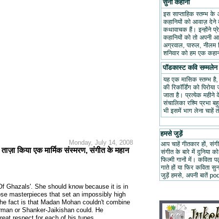
सुनो कहानी
इस साप्ताहिक स्तम्भ के 
कहानियों को आवाज़ देने क
कथावाचक हैं। इन्होंने प
कहानियों को तो अपनी आवा
अग्रवाल, पारुल, नीलम म
शनिवार को हम एक कहानी
पॉडकास्ट कवि सम्मलेन
यह एक मासिक स्तम्भ है
की रिकॉर्डिंग को पिरोय
जाता है। प्रत्येक महीन
संचालिका रश्मि प्रभा ब
भी इसमें भाग लेना चाहें 
हमसे जुड़ें
Monday, July 14, 2008
आप चाहें गीतकार हों, संगी
 ताज़ा किया एक मार्मिक संस्मरण, संगीत के महान
संगीत के बारे में दुनिया को
फिल्मी गानों में। कविता
गाते हों या फिर कविता स
जुड़ें हमसे, अपनी बात
f Ghazals'. She should know because it is in
ose masterpieces that set an impossibly high
 the fact is that Madan Mohan couldn't combine
man or Shanker-Jaikishan could. He
eat respect for each of his tunes.