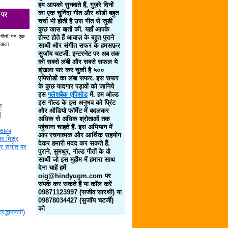
हम आपको सुनवाते हैं, गुज़रे दिनों
का एक चुनिंदा गीत और थोडी बहुत
 पर
चर्चा भी होती है उस गीत से जुडी
कुछ खास बातों की. यहाँ आपके
 गीतों पर एक
होस्ट होते हैं आवाज़ के बहुत पुराने
ृंखला
साथी और संगीत सफर के हमसफ़र
सुजॉय चटर्जी. इन्टरनेट पर अब तक
की सबसे लंबी और सबसे सफल ये
शृंखला पार कर चुकी है ५००
एपिसोडों का लंबा सफर. इस सफर
के कुछ यादगार पड़ावों को जानिये
इस
फ्लेशबैक एपिसोड
में. हम ओल्ड
इस गोल्ड के इस अनुभव को प्रिंट
न
और ऑडियो फॉर्मेट में बदलकर
न
अधिक से अधिक श्रोताओं तक
पहुंचाना चाहते हैं. इस अभियान में
साहब
आप रचनात्मक और आर्थिक सहयोग
र मिश्र
देकर हमारी मदद कर सकते हैं.
द्र संगीत पर
पुराने, सुमधुर, गोल्ड गीतों के वो
साथी जो इस मुहीम में हमारा साथ
देना चाहें हमें
oig@hindyugm.com पर
संपर्क कर सकते हैं या कॉल करें
09871123997 (सजीव सारथी) या
09878034427 (सुजॉय चटर्जी)
को
द्धाजन्ली)