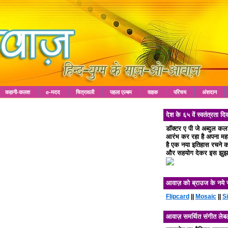
कहानी-कलश
e-मदद
चित्रावली
पहला एल्बम
वाहक
परिचय
अंशदान
देश के ६५ वें स्वतंत्रता
डॉक्टर ए पी जे अब्दुल क
आरंभ कर रहा है अपना महा 
है एक नया इतिहास रचने का
और सहयोग देकर इस झुझा
आवाज़ को ब्राउज के नये 
Flipcard
||
Mosaic
||
S
आवाज़ समर्थित संगीत लेब