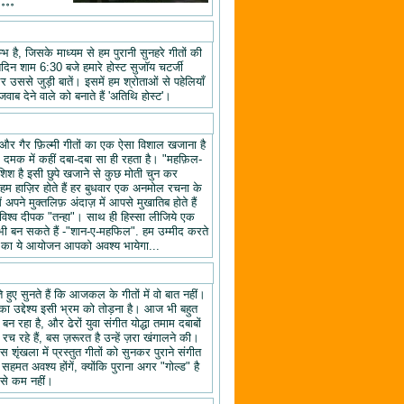
॰॰॰॰
 है, जिसके माध्यम से हम पुरानी सुनहरे गीतों की
तिदिन शाम 6:30 बजे हमारे होस्ट सुजॉय चटर्जी
उससे जुड़ी बातें। इसमें हम श्रोताओं से पहेलियाँ
वाब देने वाले को बनाते हैं 'अतिथि होस्ट'।
यों और गैर फ़िल्मी गीतों का एक ऐसा विशाल खजाना है
क दमक में कहीं दबा-दबा सा ही रहता है। "महफ़िल-
िश है इसी छुपे खजाने से कुछ मोती चुन कर
 हाज़िर होते हैं हर बुधवार एक अनमोल रचना के
ने मुक्तलिफ़ अंदाज़ में आपसे मुखातिब होते हैं
श्व दीपक "तन्हा"। साथ ही हिस्सा लीजिये एक
ी बन सकते हैं -"शान-ए-महफिल". हम उम्मीद करते
ल" का ये आयोजन आपको अवश्य भायेगा...
हुए सुनते हैं कि आजकल के गीतों में वो बात नहीं।
का उद्देश्य इसी भ्रम को तोड़ना है। आज भी बहुत
न रहा है, और ढेरों युवा संगीत योद्धा तमाम दबाबों
रच रहे हैं, बस ज़रूरत है उन्हें ज़रा खंगालने की।
स शृंखला में प्रस्तुत गीतों को सुनकर पुराने संगीत
 सहमत अवश्य होंगें, क्योंकि पुराना अगर "गोल्ड" है
 से कम नहीं।