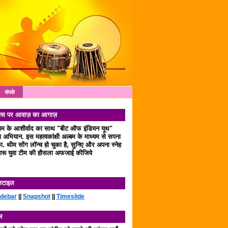
संपर्क
 दिवस पर आवाज़ का आगाज़
लाम के आशीर्वाद का साथ "बीट ऑफ इंडियन यूथ"
अभियान. इस महत्वकांक्षी अल्बम के माध्यम से सपना
. थीम सोंग लॉन्च हो चुका है, सुनिए और अपना स्नेह
रू युवा टीम की हौसला अफजाई कीजिये
स्टाइल
idebar
||
Snapshot
||
Timeslide
ल