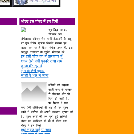
ओल्ड इस गोल्ड में इन दिनों
सुप्रसिद्ध गायक,
गीतकार और
संगीतकार रविन्द्र जैन यानी इंडस्ट्री के दाद्दु
पर एक विशेष शृंखला जिसके माध्यम हम
सलाम कर रहे हैं फिल्म संगीत जगत में, इस
अदभुत कलाकार के सुर्रिले योगदान को
हर हसीं चीज़ का मैं तलबगार हूँ
श्याम तेरी बंसी पुकारे राधा नाम
तू जो मेरे सुर में
सुन के तेरी पुकार
साथी रे भूल न जाना
लोरियों की मधुरता
स्त्री स्वर के माम्तत्व
से मिलकर और भी
दिव्य हो जाती है.
पर फिल्मों में यदा
कदा ऐसी परिस्थियों भी आई है जब पुरुष
स्वरों ने लोरियों को अपनी सहजता प्रदान की
है. पुरुष स्वरों की दस चुनी हुई लोरियाँ
लेकर हम उपस्थित हो रहे हैं ओल्ड इस
गोल्ड में इन दिनों
तुझे सूरज कहूँ या चंदा