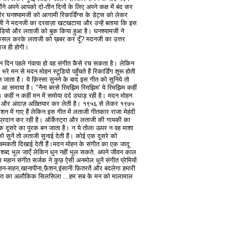
ंने अपने आपको दो-तीन दिनों के लिए अपने कक्ष में बंद कर
 घनश्यामजी को आगामी रिकार्डिंग्स के डेट्स को लेकर
जी ने मदनजी का दरवाज़ा खटखटाया और उन्हें बताया कि इस
्टूडियो और लताजी को बुक किया हुआ है। घनश्यामजी ने
िंग कैंसल करके लताजी को ख़बर कर दूँ? मदनजी का उत्तर
ग आज ही होगी।
ीन दिन पहले गंवाया हो वह संगीत कैसे रच सकता है। लेकिन
 मन से मदन मोहन स्टूडियो पहुँचते हैं रिकार्डिंग शुरू होती
 जाता है। ये क़िस्सा सुनने के बाद इस गीत को सुनिये तो
ं आ समाया है। "नैना बरसे रिमझिम रिमझिम' ये रिमझिम कहीं
 कहीं न कहीं मन में समोया दर्द उघाड़ रही है। मदन मोहन
ंग और अंदाज़ अख़्तियार कर लेती है। १९५६ से लेकर १९७५
न में गाए हैं लेकिन इस गीत में लताजी गीतकार राजा मेहंदी
श प्रदान कर रही है। ऑर्केस्ट्रा और लताजी की गायकी का
े एक दूसरे का पूरक बन जाता है। न ये तोला ऊपर न वह माशा
को सुनें तो लताजी सुनाई देती हैं। कोई एक दूसरे को
ं चमकती दिखाई देती हैं।मदन मोहन के संगीत का एक जादू
ब्द भूल जाएँ लेकिन धुन नहीं भूल सकते. अपने जीवन काल
स महान संगीत सर्जक ने कुछ ऐसी अनमोल धुनें संगीत प्रेमियों
,रहन-सहन,खानापीना,फ़ैशन,इंसानी फ़ितरतें और बदलेगा हमारी
ंगीत का अलौकिक सिलसिला ...हम सब के मन को मालामाल