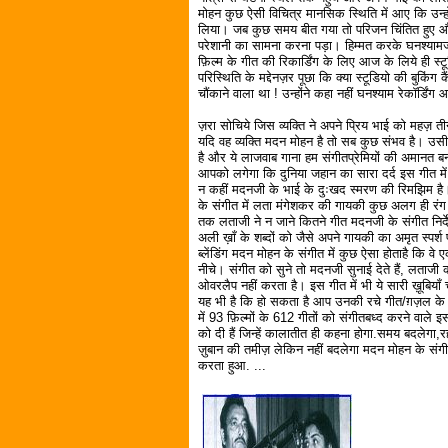
मोहन कुछ ऐसी विचित्र मानसिक स्थिति में आए कि उन्हो
लिया। जब कुछ समय बीत गया तो परिजन चिंतित हुए और
परेशानी का सामना करना पड़ा। हिम्मत करके घनश्याम
फ़िल्म के गीत की रिकार्डिंग के लिए आज के लिये ही स
परिस्थिति के मद्देनज़र पूछा कि क्या स्टूडियो की बुक
चौंकाने वाला था ! उन्होंने कहा नहीं घनश्याम रेकॉर्डिं
ज़रा सोचिये जिस व्यक्ति ने अपने प्रिय भाई को महज़ त
यदि वह व्यक्ति मदन मोहन है तो सब कुछ संभव है। उसी भरे
है और ये लाजवाब गाना हम संगीतप्रेमियों की अमानत बन
आपको लगेगा कि दुनिया जहान का सारा दर्द इस गीत मे
न कहीं मदनजी के भाई के दुःखद स्मरण की रिमझिम है।
के संगीत में लता मंगेशकर की गायकी कुछ अलग ही र
तक लताजी ने न जाने कितने गीत मदनजी के संगीत निर्देश
अली ख़ाँ के शब्दों को जैसे अपने गायकी का अमृत स्पर्
ब्लेंडिंग मदन मोहन के संगीत में कुछ ऐसा होताहै कि व
नीचे। संगीत को सुने तो मदनजी सुनाई देते हैं, लताजी 
ओवरलैप नहीं करता है। इस गीत में भी ये सारी ख़ूबियॉ
यह भी है कि हो सकता है आप उनकी रचे गीत/ग़ज़ल के श
में 93 फ़िल्मों के 612 गीतों को संगीतबध्द करने वाले इ
को दी हैं जिन्हें कालातीत ही कहना होगा.समय बदलेगा
ज़ुबान की तमीज़ लेकिन नहीं बदलेगा मदन मोहन के स
करता हुआ. ...