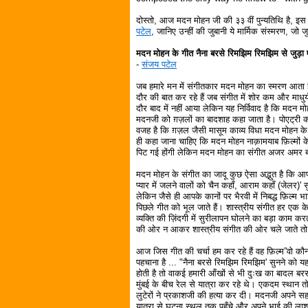
दोस्तो, आज मदन मोहन जी की ३३ वीं पुन्यतिथि है, इस
पटेल
, जानिए उन्हीं की जुबानी ये मार्मिक संस्मरण, जो 
मदन मोहन के गीत नैना बरसे रिमझिम रिमझिम से जुड़ा 
-
संजय पटेल
जब हमारे मन में संगीतकार मदन मोहन का स्मरण आता है
दौर की बात कर रहे हैं जब संगीत में शोर कम और माध
दौर बाद में नहीं आया लेकिन यह निर्विवाद है कि मदन
मदनजी को ग़ज़लों का बादशाह कहा जाता है। पोएट्र
वजह है कि ग़ज़ल जैसी मासूम काव्य विधा मदन मोहन के ग
ही कहा जाना चाहिए कि मदन मोहन नाक़ामयाब फ़िल्मों के
पिट गई होंगी लेकिन मदन मोहन का संगीत अजर अमर
मदन मोहन के संगीत का जादू कुछ ऐसा अद्भुत है कि
प्यार में जलने वालों को चैन कहॉं, आराम कहॉं (जेलर)' स
लेकिन जैसे ही आपके कानों पर भैरवी में निबद्ध फ़िल्म
पिछले गीत को भूल जाते हैं। शास्त्रीय संगीत हर एक क
व्यक्ति की ज़िंदगी में सुरीलापन घोलने का बड़ा काम क
की ओर न आकर शास्त्रीय संगीत की ओर चले जाते तो आप
आज जिस गीत की चर्चा हम कर रहे हैं वह फ़िल्म”वो क
पहचाना है ... "नैना बरसे रिमझिम रिमझिम' सुनने को य
होती है तो वाकई हमारी आँखों से भी दुःख का बादल बर
मुंबई के बीच रेल से यात्रा कर रहे थे। एकदम स्थान त
लुटेरों ने प्रकाशजी की हत्या कर दी। मदनजी अपन
यात्रा से घटना स्थल तक पहुँचे और अपने भाई की लाश