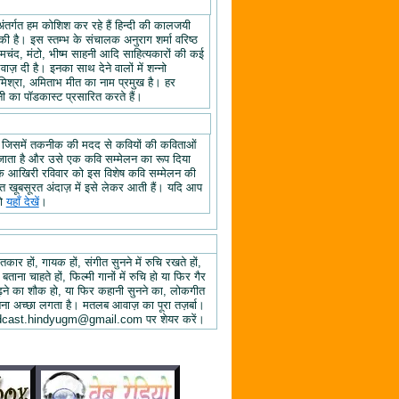
अंतर्गत हम कोशिश कर रहे हैं हिन्दी की कालजयी
ी है। इस स्तम्भ के संचालक अनुराग शर्मा वरिष्ठ
्रेमचंद, मंटो, भीष्म साहनी आदि साहित्यकारों की कई
ज़ दी है। इनका साथ देने वालों में शन्नो
िश्रा, अमिताभ मीत का नाम प्रमुख है। हर
 का पॉडकास्ट प्रसारित करते हैं।
, जिसमें तकनीक की मदद से कवियों की कविताओं
ा जाता है और उसे एक कवि सम्मेलन का रूप दिया
े के आखिरी रविवार को इस विशेष कवि सम्मेलन की
हुत खूबसूरत अंदाज़ में इसे लेकर आती हैं। यदि आप
तो
यहाँ देखें
।
तकार हों, गायक हों, संगीत सुनने में रुचि रखते हों,
 बताना चाहते हों, फिल्मी गानों में रुचि हो या फिर गैर
 पढ़ने का शौक हो, या फिर कहानी सुनने का, लोकगीत
ुनना अच्छा लगता है। मतलब आवाज़ का पूरा तज़र्बा।
ें podcast.hindyugm@gmail.com पर शेयर करें।