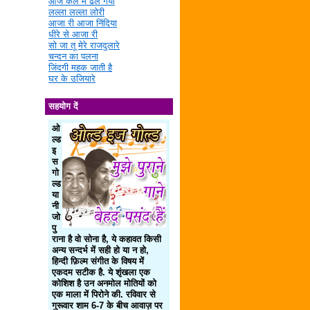
आज कल में ढल गया
लल्ला लल्ला लोरी
आजा री आजा निंदिया
धीरे से आजा री
सो जा तू मेरे राजदुलारे
चन्दन का पलना
जिंदगी महक जाती है
घर के उजियारे
सहयोग दें
ओ
ल्ड
इ
स
गो
ल्ड
या
नी
जो
पु
राना है वो सोना है, ये कहावत किसी
अन्य सन्दर्भ में सही हो या न हो,
हिन्दी फ़िल्म संगीत के विषय में
एकदम सटीक है. ये शृंखला एक
कोशिश है उन अनमोल मोतियों को
एक माला में पिरोने की. रविवार से
गुरूवार शाम 6-7 के बीच आवाज़ पर