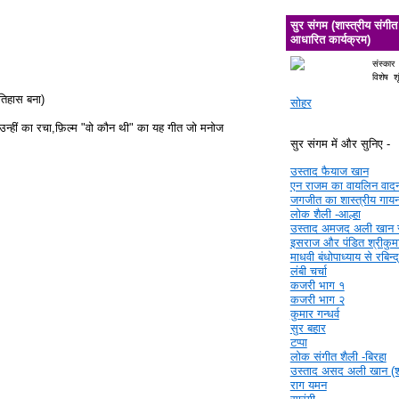
सुर संगम (शास्त्रीय संगीत
आधारित कार्यक्रम)
संस्कार
विशेष श
तिहास बना)
सोहर
उन्हीं का रचा,फ़िल्म "वो कौन थी" का यह गीत जो मनोज
सुर संगम में और सुनिए -
उस्ताद फैयाज खान
एन राजम का वायलिन वाद
जगजीत का शास्त्रीय गाय
लोक शैली -आल्हा
उस्ताद अमजद अली खान 
इसराज और पंडित श्रीकुमा
माधवी बंधोपाध्याय से रबिन्
लंबी चर्चा
कजरी भाग १
कजरी भाग २
कुमार गन्धर्व
सुर बहार
टप्पा
लोक संगीत शैली -बिरहा
उस्ताद असद अली खान (श्र
राग यमन