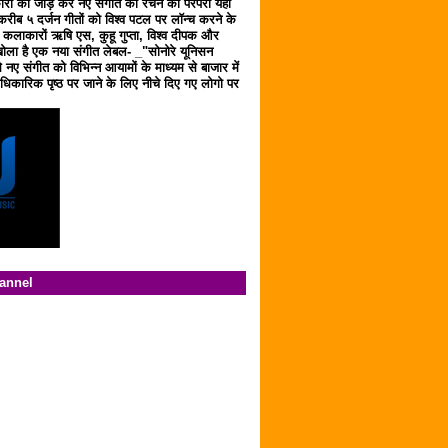
ारों को जोड़ कर नए संगीत को रचने की परंपरा यहाँ
करीब ५ दर्जन गीतों को विश्व पटल पर लॉन्च करने के
ठ कलाकारों ऋषि एस, कुहू गुप्ता, विश्व दीपक और
ला है एक नया संगीत लेबल- _"सोनोरे यूनिसन
 नए संगीत को विभिन्न आयामों के माध्यम से बाजार में
िकारिक पृष्ठ पर जाने के लिए नीचे दिए गए लोगो पर
hannel