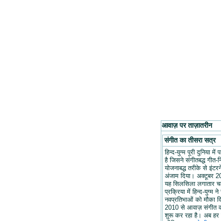
आवाज़ पर ताज़ातरीन
संगीत का तीसरा सत्र
हिन्द-युग्म पूरी दुनिया मे
है जिसने संगीतबद्ध गीत-न
योजनाबद्ध तरीके से इंटरन
अंजाम दिया। अक्टूबर 20
यह सिलसिला लगातार च
प्रक्रिया में हिन्द-युग्म ने
नवप्रतिभाओं को मौका द
2010 से आवाज़ संगीत 
शुरू कर रहा है। अब हर 