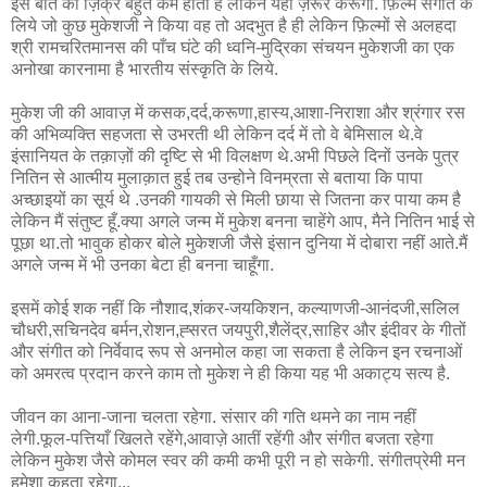
इस बात का ज़िक्र बहुत कम होता है लेकिन यहाँ ज़रूर करूंगा. फ़िल्म संगीत के
लिये जो कुछ मुकेशजी ने किया वह तो अदभुत है ही लेकिन फ़िल्मों से अलहदा
श्री रामचरितमानस की पाँच घंटे की ध्वनि-मुद्रिका संचयन मुकेशजी का एक
अनोखा कारनामा है भारतीय संस्कृति के लिये.
मुकेश जी की आवाज़ में कसक,दर्द,करूणा,हास्य,आशा-निराशा और श्रंगार रस
की अभिव्यक्ति सहजता से उभरती थी लेकिन दर्द में तो वे बेमिसाल थे.वे
इंसानियत के तक़ाज़ों की दृष्टि से भी विलक्षण थे.अभी पिछले दिनों उनके पुत्र
नितिन से आत्मीय मुलाक़ात हुई तब उन्होने विनम्रता से बताया कि पापा
अच्छाइयों का सूर्य थे .उनकी गायकी से मिली छाया से जितना कर पाया कम है
लेकिन मैं संतुष्ट हूँ.क्या अगले जन्म में मुकेश बनना चाहेंगे आप, मैने नितिन भाई से
पूछा था.तो भावुक होकर बोले मुकेशजी जैसे इंसान दुनिया में दोबारा नहीं आते.मैं
अगले जन्म में भी उनका बेटा ही बनना चाहूँगा.
इसमें कोई शक नहीं कि नौशाद,शंकर-जयकिशन, कल्याणजी-आनंदजी,सलिल
चौधरी,सचिनदेव बर्मन,रोशन,ह्सरत जयपुरी,शैलेंद्र,साहिर और इंदीवर के गीतों
और संगीत को निर्वेवाद रूप से अनमोल कहा जा सकता है लेकिन इन रचनाओं
को अमरत्व प्रदान करने काम तो मुकेश ने ही किया यह भी अकाट्य सत्य है.
जीवन का आना-जाना चलता रहेगा. संसार की गति थमने का नाम नहीं
लेगी.फूल-पत्तियाँ खिलते रहेंगे,आवाज़े आतीं रहेंगी और संगीत बजता रहेगा
लेकिन मुकेश जैसे कोमल स्वर की कमी कभी पूरी न हो सकेगी. संगीतप्रेमी मन
हमेशा कहता रहेगा...