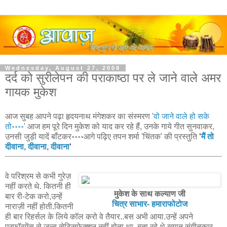
Wednesday, August 27, 2008
दर्द को सुरीलेपन की पराकाष्ठा पर ले जाने वाले अमर
गायक मुकेश
आज सुबह आपने पढ़ा हृदयनाथ मंगेशकर का संस्मरण '
वो जाने वाले हो सके
तो॰॰॰॰
' आज हम पूरे दिन मुकेश को याद कर रहे हैं, उनके गाये गीत सुनवाकर,
उनसी जुड़ी यादें बाँटकर॰॰॰॰आगे पढ़िए तपन शर्मा 'चिंतक' की प्रस्तुति
'
मैं तो
दीवाना, दीवाना, दीवाना
'
वे परिश्रम से कभी गुरेज़
नहीं करते थे. कितनी ही
मुकेश के साथ कल्याण जी
बार री-टेक करो,उन्हें
चित्र साभार- हमाराफोटोज
नाराज़ी नहीं होती.कितनी
ही बार रिहर्सल के लिये कॉल करो वे तैयार..बस अभी आया.उन्हें अपने
परफ़ॉरमेंस से जल्द सेटिसफ़ेक्शन नहीं होता था. बता रहे थे ख्यात संगीतकार