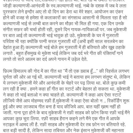
जोड़ी कल्याणजी-आनंदजी के स्व.कल्याणजी भाई. नब्बे के दशक में जब वे लता
पुरस्कार लेने इन्दौर आए तो दो दिन का डेरा था मेरे शहर. आयोजन का एंकर
होने की वजह से हमेशा से कलाकारों का संगसाथ आसानी से मिलता रहा है सो
कल्याणजी भाई से लम्बी बात करने का मौक़ा भी मिल ही गया. एक दिन उनके
संगीत सफ़र की चर्चा होती रही, दूसरे दिन गायक-गायिकाओं पर. जब मुकेशजी
पर बात आई तो कल्याणजी भाई भावुक हो उठे. मुकेशजी के घर में गुजराती
परिवेश भी रहा क्योंकि पत्नी सरल गुजराती थीं (अभी इसी साल सरलबेन का
देहांत हुआ है) कल्याणजी भाई बोले हम गुजराती में ही बतियाते और ख़ूब ठहाके
लगाते . बहुत हँसमुख थे मुकेश भाई लेकिन जब दर्द भरे गीत की पंक्तियाँ गाने
लगते तो सारे आलम का दर्द अपने गायन में उड़ेल देते.
फ़िल्म हिमालय की गोद में का गीत था "मैं तो एक ख़्वाब हूँ..." की रिहर्सल लगभग
पूर्णता की ओर आ गई थी. कल्याणजी भाई ने बताया हम लगभग संतुष्ट थे, लेकिन
ये लगभग मुकेशजी मेरे और आनंदजी के चेहरे पर पढ़ लिया था. बोले कुछ कमी
लग रही है क्या . हमने कहा हाँ गीत का स्टार्ट और बेहतर हो सकता था. मुकेशजी
ने कहा तो भाई बताओ न क्या चाहते हो. कल्याणजी ने कहा आप ऐसा स्टार्ट
लीजिये जैसे आप मोहम्मद रफ़ी हैं.मुकेशजी ने कहा ऐसा बोलो न .. रिकॉर्डिंग शुरू
हुई और क्या लाजवाब गीत बना है याद कीजिये आप. बात यहीं ख़त्म नहीं हो
जाती. गाना पूरा होने के बाद मुकेशजी ने रफ़ी साहब को फ़ोन किया रफ़ी भाई मैंने
आपका कुछ चुरा लिया. रफ़ी साहब हैरान कहने लगे मैंने एक गीत में आपके
स्टाइल में आमद ली है. रफ़ी साहब और मुकेशजी देर तब फ़ोन पर बतियाते रहे.
बात बड़ी सादी है, लेकिन सादा तबियत और नेक इंसान मुकेशजी की महानता