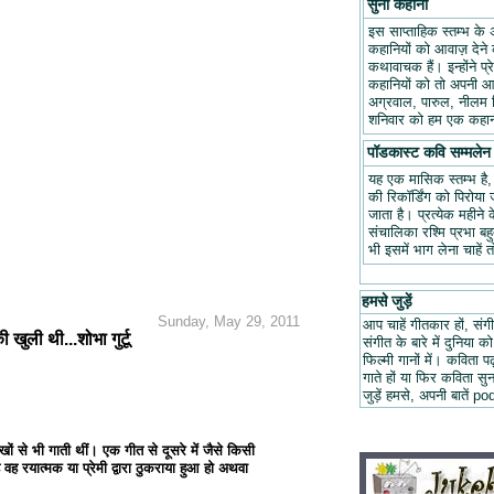
सुनो कहानी
इस साप्ताहिक स्तम्भ के 
कहानियों को आवाज़ देने क
कथावाचक हैं। इन्होंने प
कहानियों को तो अपनी आवा
अग्रवाल, पारुल, नीलम म
शनिवार को हम एक कहानी
पॉडकास्ट कवि सम्मलेन
यह एक मासिक स्तम्भ है
की रिकॉर्डिंग को पिरोय
जाता है। प्रत्येक महीन
संचालिका रश्मि प्रभा ब
भी इसमें भाग लेना चाहें 
हमसे जुड़ें
Sunday, May 29, 2011
आप चाहें गीतकार हों, संगी
ुली थी...शोभा गुर्टू
संगीत के बारे में दुनिया को
फिल्मी गानों में। कविता
गाते हों या फिर कविता स
जुड़ें हमसे, अपनी बात
ं से भी गाती थीं। एक गीत से दूसरे में जैसे किसी
े वह रयात्मक या प्रेमी द्वारा ठुकराया हुआ हो अथवा