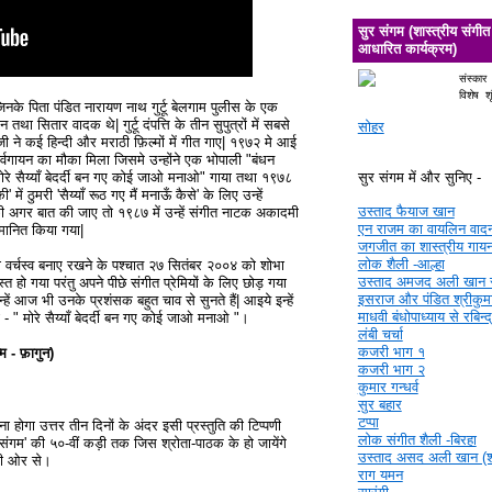
सुर संगम (शास्त्रीय संगीत
आधारित कार्यक्रम)
संस्कार
विशेष श
जिनके पिता पंडित नारायण नाथ गुर्टू बेलगाम पुलीस के एक
तथा सितार वादक थे| गुर्टू दंपत्ति के तीन सुपुत्रों में सबसे
सोहर
भा जी ने कई हिन्दी और मराठी फ़िल्मों में गीत गाए| १९७२ मे आई
ार्श्वगायन का मौका मिला जिसमे उन्होंने एक भोपाली "बंधन
 "मोरे सैय्याँ बेदर्दी बन गए कोई जाओ मनाओ" गाया तथा १९७८
सुर संगम में और सुनिए -
ी' में ठुमरी 'सैय्याँ रूठ गए मैं मनाऊँ कैसे' के लिए उन्हें
उस्ताद फैयाज खान
ों की अगर बात की जाए तो १९८७ में उन्हें संगीत नाटक अकादमी
एन राजम का वायलिन वाद
्मानित किया गया|
जगजीत का शास्त्रीय गाय
लोक शैली -आल्हा
 वर्चस्व बनाए रखने के पश्चात २७ सितंबर २००४ को शोभा
उस्ताद अमजद अली खान 
अस्त हो गया परंतु अपने पीछे संगीत प्रेमियों के लिए छोड़ गया
इसराज और पंडित श्रीकुमा
हें आज भी उनके प्रशंसक बहुत चाव से सुनते हैं| आइये इन्हें
माधवी बंधोपाध्याय से रबिन्
मरी - " मोरे सैय्याँ बेदर्दी बन गए कोई जाओ मनाओ "।
लंबी चर्चा
कजरी भाग १
म - फ़ागुन)
कजरी भाग २
कुमार गन्धर्व
सुर बहार
टप्पा
गा उत्तर तीन दिनों के अंदर इसी प्रस्तुति की टिप्पणी
लोक संगीत शैली -बिरहा
-संगम' की ५०-वीं कड़ी तक जिस श्रोता-पाठक के हो जायेंगे
उस्ताद असद अली खान (श्र
ारी ओर से।
राग यमन