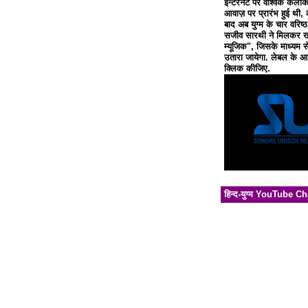
इन्टरनेट पर वैश्विक कलाक
आवाज़ पर प्रारंभ हुई थी, 
बाद अब युग्म के चार वरिष्
सजीव सारथी ने मिलकर खो
म्यूजिक", जिसके माध्यम से
उतारा जायेगा. लेबल के आध
क्लिक कीजिए.
हिन्द-युग्म YouTube C