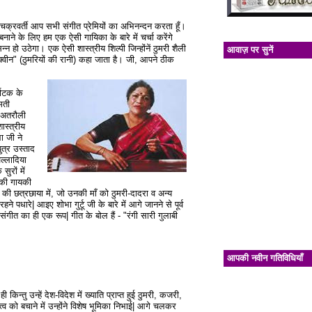
ित चक्रवर्ती आप सभी संगीत प्रेमियों का अभिनन्दन करता हूँ।
 के लिए हम एक ऐसी गायिका के बारे में चर्चा करेंगे
हो उठेगा। एक ऐसी शास्त्रीय शिल्पी जिन्होंनें ठुमरी शैली
आवाज़ पर सुनें
मरी क्वीन" (ठुमरियों की रानी) कहा जाता है। जी, आपने ठीक
णाटक के
मती
र-अतरौली
ास्त्रीय
ा जी ने
ुत्र उस्ताद
अल्लादिया
ुरों में
नकी गायकी
ी छत्रछाया में, जो उनकी माँ को ठुमरी-दादरा व अन्य
ने पधारे| आइए शोभा गुर्टू जी के बारे में आगे जानने से पूर्व
संगीत का ही एक रूप| गीत के बोल हैं - "रंगी सारी गुलाबी
आपकी नवीन गतिविधियाँ
 किन्तु उन्हें देश-विदेश में ख्याति प्राप्त हुई ठुमरी, कजरी,
्व को बचाने में उन्होंने विशेष भूमिका निभाई| आगे चलकर