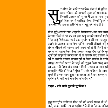
सु
र-संगम के २२वें साप्ताहिक अंक में मैं सुम
आज रविवार की आपकी सुबह को मनमोहक बनाने
जिनकी आवाज़ को सुनते ही आपका मन प्रसन्न 
को विश्व भर में प्रसिद्ध किया, जिन्हें "ठु
पहचाना, मेरा इशारा श्रीमति शोभा गुर्टू की ओर ही है!
शोभा गुर्टू(असली नाम भानुमति शिरोडकर) का जन्म कर्
बेलगाम ज़िले में १९२५ को हुआ था| उनकी माताजी श्री
मेनेकाबाई शिरोडकर स्वयं एक नृत्यांगना थीं तथा जयपु
घराने के उस्ताद अल्लादिया ख़ाँ से गायकी सीखती थीं| श
संगीत सीखने की प्रेरणा उन्हें अपनी माँ से ही मिली| शोभ
संगीत की प्राथमिक शिक्षा उस्ताद अल्लादिया ख़ाँ के सुप
भुर्जी ख़ाँ साहब से प्राप्त की| यूँ तो उसके बाद उस्ताद 
ख़ाँ के भतीजे उस्ताद नत्थन ख़ाँ से मिली तालीम ने उनके स
जयपुर-अतरौली घराने के जड़ो को सुदृढ़ किया परंतु उ
को एक नयी दिशा और पहचान मिली उस्ताद घाममन ख़ाँ क
शास्त्रीय शैलियाँ सिखाने मुंबई में उनके परिवार के साथ रह
सुनते हैं उनका गाया हुआ यह दादरा जो है उप-शास्त्रीय 
चुनरिया रे, मोहे मारे नजरिया साँवरिया रे"।
दादरा - रंगी सारी गुलाबी चुनरिया रे
शुद्ध शास्त्रीय संगीत में शोभा जी की अच्छी पकड़ तो थी ही
होरी, दादरा आदि उप-शास्त्रीय शैलियों से जिनके अस्तित