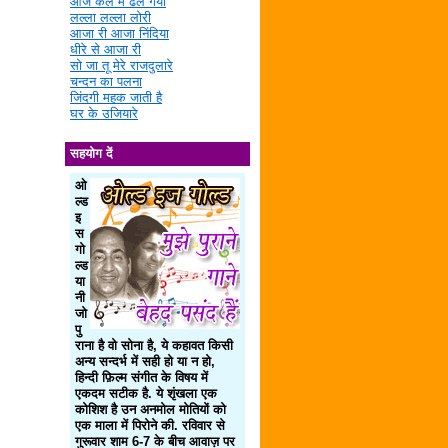
आज कल में ढल गया
लल्ला लल्ला लोरी
आजा री आजा निंदिया
धीरे से आजा री
सो जा तू मेरे राजदुलारे
चन्दन का पलना
जिंदगी महक जाती है
घर के उजियारे
सहयोग दें
ओ
ल्ड
इ
स
गो
ल्ड
या
नी
जो
पु
राना है वो सोना है, ये कहावत किसी
अन्य सन्दर्भ में सही हो या न हो,
हिन्दी फ़िल्म संगीत के विषय में
एकदम सटीक है. ये शृंखला एक
कोशिश है उन अनमोल मोतियों को
एक माला में पिरोने की. रविवार से
गुरूवार शाम 6-7 के बीच आवाज़ पर