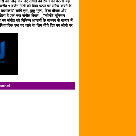
ारों को जोड़ कर नए संगीत को रचने की परंपरा यहाँ
करीब ५ दर्जन गीतों को विश्व पटल पर लॉन्च करने के
ठ कलाकारों ऋषि एस, कुहू गुप्ता, विश्व दीपक और
ला है एक नया संगीत लेबल- _"सोनोरे यूनिसन
 नए संगीत को विभिन्न आयामों के माध्यम से बाजार में
िकारिक पृष्ठ पर जाने के लिए नीचे दिए गए लोगो पर
hannel