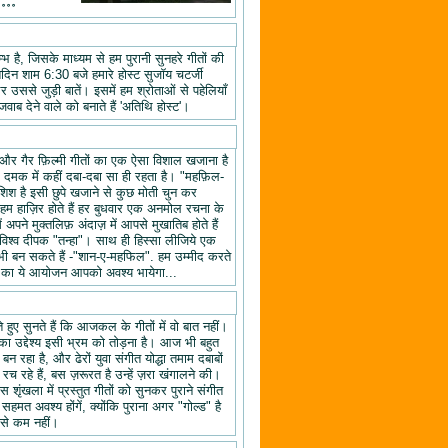
॰॰॰॰
 है, जिसके माध्यम से हम पुरानी सुनहरे गीतों की
तिदिन शाम 6:30 बजे हमारे होस्ट सुजॉय चटर्जी
उससे जुड़ी बातें। इसमें हम श्रोताओं से पहेलियाँ
वाब देने वाले को बनाते हैं 'अतिथि होस्ट'।
यों और गैर फ़िल्मी गीतों का एक ऐसा विशाल खजाना है
क दमक में कहीं दबा-दबा सा ही रहता है। "महफ़िल-
िश है इसी छुपे खजाने से कुछ मोती चुन कर
 हाज़िर होते हैं हर बुधवार एक अनमोल रचना के
ने मुक्तलिफ़ अंदाज़ में आपसे मुखातिब होते हैं
श्व दीपक "तन्हा"। साथ ही हिस्सा लीजिये एक
ी बन सकते हैं -"शान-ए-महफिल". हम उम्मीद करते
ल" का ये आयोजन आपको अवश्य भायेगा...
हुए सुनते हैं कि आजकल के गीतों में वो बात नहीं।
का उद्देश्य इसी भ्रम को तोड़ना है। आज भी बहुत
न रहा है, और ढेरों युवा संगीत योद्धा तमाम दबाबों
रच रहे हैं, बस ज़रूरत है उन्हें ज़रा खंगालने की।
स शृंखला में प्रस्तुत गीतों को सुनकर पुराने संगीत
 सहमत अवश्य होंगें, क्योंकि पुराना अगर "गोल्ड" है
 से कम नहीं।