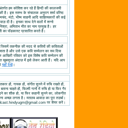
अंतर्गत हम कोशिश कर रहे हैं हिन्दी की कालजयी
ी है। इस स्तम्भ के संचालक अनुराग शर्मा वरिष्ठ
्रेमचंद, मंटो, भीष्म साहनी आदि साहित्यकारों की कई
ज़ दी है। इनका साथ देने वालों में शन्नो
िश्रा, अमिताभ मीत का नाम प्रमुख है। हर
 का पॉडकास्ट प्रसारित करते हैं।
, जिसमें तकनीक की मदद से कवियों की कविताओं
ा जाता है और उसे एक कवि सम्मेलन का रूप दिया
े के आखिरी रविवार को इस विशेष कवि सम्मेलन की
हुत खूबसूरत अंदाज़ में इसे लेकर आती हैं। यदि आप
तो
यहाँ देखें
।
तकार हों, गायक हों, संगीत सुनने में रुचि रखते हों,
 बताना चाहते हों, फिल्मी गानों में रुचि हो या फिर गैर
 पढ़ने का शौक हो, या फिर कहानी सुनने का, लोकगीत
ुनना अच्छा लगता है। मतलब आवाज़ का पूरा तज़र्बा।
ें podcast.hindyugm@gmail.com पर शेयर करें।