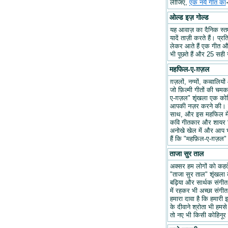
लीजिए,
एक नये गीत का
ओल्ड इज़ गोल्ड
यह आवाज़ का दैनिक स्तम्भ
यादें ताज़ी करते हैं। प्र
लेकर आते हैं एक गीत और 
भी पूछते हैं और 25 सही ज
महफिल-ए-ग़ज़ल
ग़ज़लों, नग्मों, कव्वालि
जो फ़िल्मी गीतों की चम
ए-ग़ज़ल" शृंखला एक कोश
आपकी नज़र करने की। हम
साथ, और इस महफिल में अप
कवि गीतकार और शायर वि
अनोखे खेल में और आप भ
हैं कि "महफ़िल-ए-ग़ज़
ताजा सुर ताल
अक्सर हम लोगों को कहते 
"ताजा सुर ताल" शृंखला 
बढ़िया और सार्थक संगीत ब
में रहकर भी अच्छा संगीत 
हमारा दावा है कि हमारी इ
के दीवाने श्रोता भी हमसे
तो नए भी किसी कोहिनूर