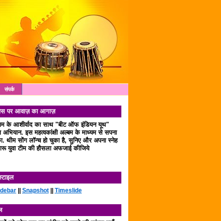
संपर्क
 दिवस पर आवाज़ का आगाज़
लाम के आशीर्वाद का साथ "बीट ऑफ इंडियन यूथ"
अभियान. इस महत्वकांक्षी अल्बम के माध्यम से सपना
. थीम सोंग लॉन्च हो चुका है, सुनिए और अपना स्नेह
रू युवा टीम की हौसला अफजाई कीजिये
स्टाइल
idebar
||
Snapshot
||
Timeslide
ल