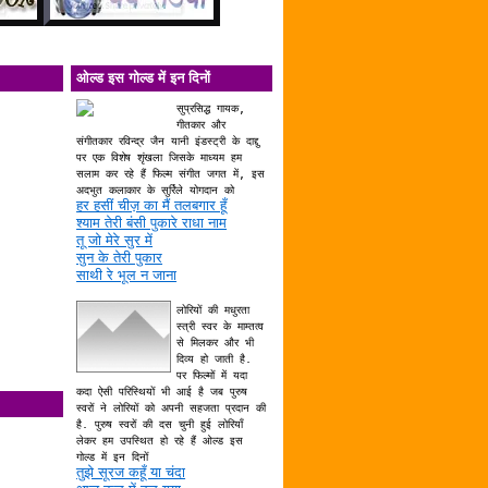
ओल्ड इस गोल्ड में इन दिनों
सुप्रसिद्ध गायक,
गीतकार और
संगीतकार रविन्द्र जैन यानी इंडस्ट्री के दाद्दु
पर एक विशेष शृंखला जिसके माध्यम हम
सलाम कर रहे हैं फिल्म संगीत जगत में, इस
अदभुत कलाकार के सुर्रिले योगदान को
हर हसीं चीज़ का मैं तलबगार हूँ
श्याम तेरी बंसी पुकारे राधा नाम
तू जो मेरे सुर में
सुन के तेरी पुकार
साथी रे भूल न जाना
लोरियों की मधुरता
स्त्री स्वर के माम्तत्व
से मिलकर और भी
दिव्य हो जाती है.
पर फिल्मों में यदा
कदा ऐसी परिस्थियों भी आई है जब पुरुष
स्वरों ने लोरियों को अपनी सहजता प्रदान की
है. पुरुष स्वरों की दस चुनी हुई लोरियाँ
लेकर हम उपस्थित हो रहे हैं ओल्ड इस
गोल्ड में इन दिनों
तुझे सूरज कहूँ या चंदा