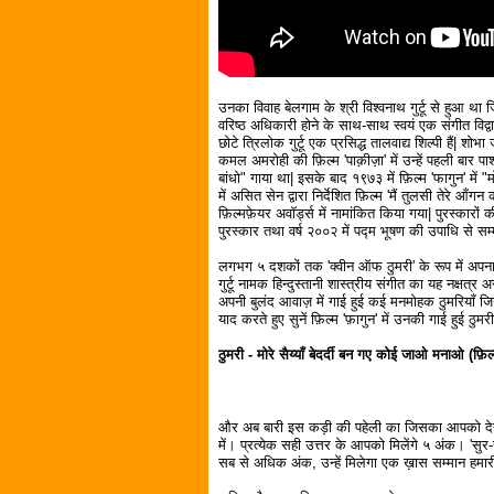
उनका विवाह बेलगाम के श्री विश्वनाथ गुर्टू से हुआ था 
वरिष्ठ अधिकारी होने के साथ-साथ स्‍वयं एक संगीत विद्वान 
छोटे त्रिलोक गुर्टू एक प्रसिद्ध तालवाद्य शिल्पी हैं| शो
कमल अमरोही की फ़िल्म 'पाक़ीज़ा' में उन्हें पहली बार प
बांधो" गाया था| इसके बाद १९७३ में फ़िल्म 'फागुन' में
में असित सेन द्वारा निर्देशित फ़िल्म 'मैं तुलसी तेरे आँगन क
फ़िल्मफ़ेयर अवॉर्ड्स में नामांकित किया गया| पुरस्कार
पुरस्कार तथा वर्ष २००२ में पद्म भूषण की उपाधि से सम
लगभग ५ दशकों तक 'क्वीन ऑफ ठुमरी' के रूप में अपना
गुर्टू नामक हिन्दुस्तानी शास्त्रीय संगीत का यह नक्षत्र 
अपनी बुलंद आवाज़ में गाई हुई कई मनमोहक ठुमरियाँ जिन्
याद करते हुए सुनें फ़िल्म 'फ़ागुन' में उनकी गाई हुई ठु
ठुमरी - मोरे सैय्याँ बेदर्दी बन गए कोई जाओ मनाओ (फ़िल्
और अब बारी इस कड़ी की पहेली का जिसका आपको देना हो
में। प्रत्येक सही उत्तर के आपको मिलेंगे ५ अंक। 'सुर
सब से अधिक अंक, उन्हें मिलेगा एक ख़ास सम्मान हम