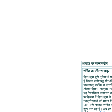
आवाज़ पर ताज़ातरीन
संगीत का तीसरा सत्र
हिन्द-युग्म पूरी दुनिया मे
है जिसने संगीतबद्ध गीत-न
योजनाबद्ध तरीके से इंटरन
अंजाम दिया। अक्टूबर 20
यह सिलसिला लगातार च
प्रक्रिया में हिन्द-युग्म ने
नवप्रतिभाओं को मौका द
2010 से आवाज़ संगीत 
शुरू कर रहा है। अब हर 