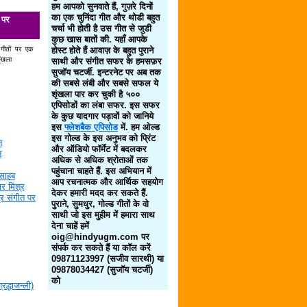
हम आपको सुनवाते हैं, गुज़रे दिनों
का एक चुनिंदा गीत और थोडी बहुत
 पर
चर्चा भी होती है उस गीत से जुडी
कुछ खास बातों की. यहाँ आपके
 गीतों पर एक
होस्ट होते हैं आवाज़ के बहुत पुराने
ृंखला
साथी और संगीत सफर के हमसफ़र
सुजॉय चटर्जी. इन्टरनेट पर अब तक
की सबसे लंबी और सबसे सफल ये
शृंखला पार कर चुकी है ५००
एपिसोडों का लंबा सफर. इस सफर
के कुछ यादगार पड़ावों को जानिये
इस
फ्लेशबैक एपिसोड
में. हम ओल्ड
इस गोल्ड के इस अनुभव को प्रिंट
न
और ऑडियो फॉर्मेट में बदलकर
न
अधिक से अधिक श्रोताओं तक
पहुंचाना चाहते हैं. इस अभियान में
साहब
आप रचनात्मक और आर्थिक सहयोग
र मिश्र
देकर हमारी मदद कर सकते हैं.
द्र संगीत पर
पुराने, सुमधुर, गोल्ड गीतों के वो
साथी जो इस मुहीम में हमारा साथ
देना चाहें हमें
oig@hindyugm.com पर
संपर्क कर सकते हैं या कॉल करें
09871123997 (सजीव सारथी) या
09878034427 (सुजॉय चटर्जी)
को
द्धाजन्ली)