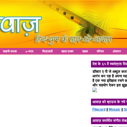
कहानी-कलश
e-मदद
चित्रावली
पहला एल्बम
वाहक
परिचय
अंशदान
देश के ६५ वें स्वतंत्रता
डॉक्टर ए पी जे अब्दुल क
आरंभ कर रहा है अपना महा 
है एक नया इतिहास रचने का
और सहयोग देकर इस झुझा
आवाज़ को ब्राउज के नये 
Flipcard
||
Mosaic
||
S
आवाज़ समर्थित संगीत लेब