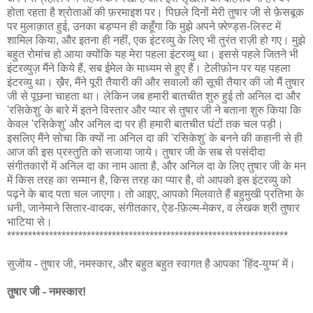
होता रहता है श्रोताओं की फ़रमाइश पर। पिछले दिनों मेरी तुषार जी से फ़ेसबूक
पर मुलाक़ात हुई, उनका बड़प्पन ही कहूँगा कि मुझे अपने फ़्रेण्ड्स-लिस्ट में
शामिल किया, और इतना ही नहीं, एक इंटरव्यु के लिए भी तुरंत राज़ी हो गए। मुझे
बहुत रोमांच हो आया क्योंकि यह मेरा पहला इंटरव्यु था। इससे पहले जितने भी
इंटरव्युज़ मैंने किये हैं, सब ईमेल के माध्यम से हुए हैं। टेलीफ़ोन पर यह पहला
इंटरव्यु था। ख़ैर, मैंने पूरी तैयारी की और सवालों की सूची तैयार की जो मैं तुषार
जी से पूछना चाहता था। लेकिन जब हमारी बातचीत शुरु हुई तो अनिल दा और
'रसिकेशु' के बारे में इतने विस्तार और प्यार से तुषार जी ने बताना शुरु किया कि
केवल 'रसिकेशु' और अनिल दा पर ही हमारी बातचीत घंटों तक चल पड़ी।
इसलिए मैंने सोचा कि क्यों ना अनिल दा की 'रसिकेशु' के बनने की कहानी से ही
आज की इस प्रस्तुति को सजाया जाये। तुषार जी के सब से पसंदीदा
संगीतकारों में अनिल दा का नाम आता है, और अनिल दा के लिए तुषार जी के मन
में किस तरह का सम्मान है, किस तरह का प्यार है, वो आपको इस इंटरव्यु को
पढ़ने के बाद पता चल जाएगा। तो आइए, आपको मिलवाते हैं बहुमुखी प्रतिभा के
धनी, जानेमाने सितार-वादक, संगीतकार, ऐड-फ़िल्म-मेकर, व लेखक श्री तुषार
भाटिया से।
*******************************************************************
सुजॊय - तुषार जी, नमस्कार, और बहुत बहुत स्वागत है आपका 'हिंद-युग्म' में।
तुषार जी - नमस्कार!