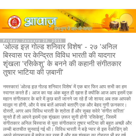
Friday, January 28, 2011
'ओल्ड इज़ गोल्ड शनिवार विशेष' - २७ 'अनिल
बिस्वास पर केन्द्रित विविध भारती की यादगार
शृंखला 'रसिकेशु' के बनने की कहानी संगीतकार
तुषार भाटिया की ज़बानी'
नमस्कार! 'ओल्ड इज़ गोल्ड शनिवार विशेष' में एक बार फिर आप सभी का हम
स्वागत करते हैं। आज का यह अंक बहुत ही ख़ास है क्योंकि आज आप इसमें एक
महान संगीतकार के बारे में कुछ बातें जानने जा रहे हैं जो शायद अब तक आपको
मालूम ना होंगी, और ये सब बातें आपको बताएँगे एक और बेहद गुणी फ़नकार।
दोस्तों, अगर आप विविध भारती के श्रोता हैं और सुबह सवेरे 'संगीत सरिता'
सुनते हैं तो आपने इसमें एक शृंखला ज़रूर सुनी होगी 'रसिकेशु', जिसमें
संगीतकार अनिल बिस्वास से युवा संगीतकार तुषार भाटिया की बहुत अच्छी और
लम्बी बातचीत सुनवाई गई थी। विविध भारती ने बड़े प्यार से इस रेकोडिंग् को
अपने संग्रहालय में सहेज कर रखा है और इस शृंखला का दोहराव भी हर वर्ष