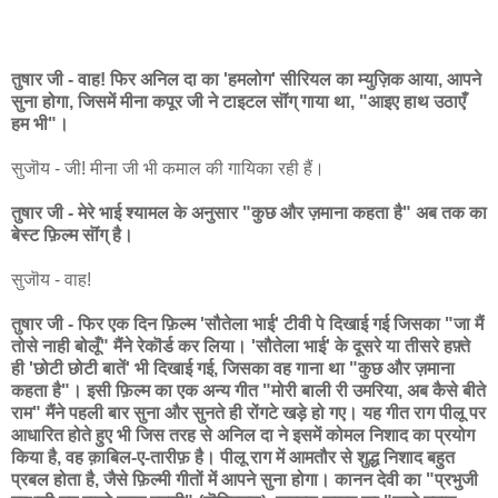
तुषार जी - वाह! फिर अनिल दा का 'हमलोग' सीरियल का म्युज़िक आया, आपने
सुना होगा, जिसमें मीना कपूर जी ने टाइटल सॊंग् गाया था, "आइए हाथ उठाएँ
हम भी"।
सुजॊय - जी! मीना जी भी कमाल की गायिका रही हैं।
तुषार जी - मेरे भाई श्यामल के अनुसार "कुछ और ज़माना कहता है" अब तक का
बेस्ट फ़िल्म सॊंग् है।
सुजॊय - वाह!
तुषार जी - फिर एक दिन फ़िल्म 'सौतेला भाई' टीवी पे दिखाई गई जिसका "जा मैं
तोसे नाही बोलूँ" मैंने रेकॊर्ड कर लिया। 'सौतेला भाई' के दूसरे या तीसरे हफ़्ते
ही 'छोटी छोटी बातें' भी दिखाई गई, जिसका वह गाना था "कुछ और ज़माना
कहता है"। इसी फ़िल्म का एक अन्य गीत "मोरी बाली री उमरिया, अब कैसे बीते
राम" मैंने पहली बार सुना और सुनते ही रोंगटे खड़े हो गए। यह गीत राग पीलू पर
आधारित होते हुए भी जिस तरह से अनिल दा ने इसमें कोमल निशाद का प्रयोग
किया है, वह क़ाबिल-ए-तारीफ़ है। पीलू राग में आमतौर से शुद्ध निशाद बहुत
प्रबल होता है, जैसे फ़िल्मी गीतों में आपने सुना होगा। कानन देवी का "प्रभुजी