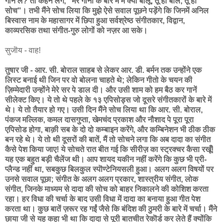
गानें लें? तो कहने लगे, "मेरे गानों के बारे में मैं क्या बोलूँ, तू ही बोल, तू ही
सोच"। तभी मैंने सोच लिया कि मुझे ऐसे सवाल पूछने पड़ेंगे कि जिनमें अनिल
बिस्वास नाम के महासागर में छिपा हुआ सर्वश्रेष्ठ संगीतकार, विद्वान,
काव्यरसिक तथा संगीत-गुरु लोगों को नज़र आ सके।
सुजॊय - वाह!
तुषार जी - आर. सी. बोराल साहब से लेकर आर. डी. बर्मन तक उन्होंने एक
लिस्ट बनाई थी जिन पर वो बोलना चाहते थे; लेकिन गीतो के चयन की
ज़िम्मेदारी उन्होंने मेरे सर पे डाल दी। और उसी शाम को हम बैठ कर गानें
सीलेक्ट किए। ये तो थे पहले के १३ एपिसोड्स जो दूसरे संगीतकारों के बारे में
थे। ये तो तैयार हो गए। उसी दिन मैंने सोच लिया था कि आर. सी. बोराल,
पंकज मल्लिक, कमल दासगुप्ता, खेमचंद प्रकाश और नौशाद पे पूरा पूरा
एपिसोड होगा, बाक़ी सब के दो दो कम्बाइन करेंगे, और कम्बिनेशन भी ठीक ठीक
बन रहे थे। ये तो थी दूसरों की बातें, मैं तो सोचने लगा कि अब दादा का संगीत
कैसे पेश किया जाए! ये सोचते रात बीत गई कि सीरीज़ का स्ट्रक्चर कैसा रखूँ!
यह एक बहुत बड़ी चैलेंज थी। आप शायद यकीन नहीं करेंगे कि कुछ भी प्री-
प्लैन्ड नहीं था, सबकुछ बिलकुल स्पॊण्टेनियसली हुआ। अलग अलग विषयों पर
उनसे सवाल पूछा; संगीत के अलग अलग प्रकार, शास्त्रीय संगीत, लोक
संगीत, जिनके माध्यम से दादा की सोच को बाहर निकालने की कोशिश करता
रहा। हर विधा की चर्चा के बाद उसी विधा में दादा का बनाया हुआ गीत पेश
करता था। कुछ बातें ज़रूर रह गईं जैसे कि बंदिश की ठुमरी के बारे में चर्चा। मैंने
छाया जी से यह कहा भी था कि दादा से पूरी बातचीत रेकॊर्ड कर लेते हैं क्योंकि