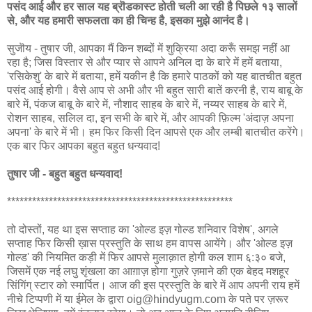
पसंद आई और हर साल यह ब्रॊडकास्ट होती चली आ रही है पिछले १३ सालों
से, और यह हमारी सफलता का ही चिन्ह है, इसका मुझे आनंद है।
सुजॊय - तुषार जी, आपका मैं किन शब्दों में शुक्रिया अदा करूँ समझ नहीं आ
रहा है; जिस विस्तार से और प्यार से आपने अनिल दा के बारे में हमें बताया,
'रसिकेशु' के बारे में बताया, हमें यकीन है कि हमारे पाठकों को यह बातचीत बहुत
पसंद आई होगी। वैसे आप से अभी और भी बहुत सारी बातें करनी है, राय बाबू के
बारे में, पंकज बाबू के बारे में, नौशाद साहब के बारे में, नय्यर साहब के बारे में,
रोशन साहब, सलिल दा, इन सभी के बारे में, और आपकी फ़िल्म 'अंदाज़ अपना
अपना' के बारे में भी। हम फिर किसी दिन आपसे एक और लम्बी बातचीत करेंगे।
एक बार फिर आपका बहुत बहुत धन्यवाद!
तुषार जी - बहुत बहुत धन्यवाद!
******************************************************
तो दोस्तों, यह था इस सप्ताह का 'ओल्ड इज़ गोल्ड शनिवार विशेष', अगले
सप्ताह फिर किसी ख़ास प्रस्तुति के साथ हम वापस आयेंगे। और 'ओल्ड इज़
गोल्ड' की नियमित कड़ी में फिर आपसे मुलाक़ात होगी कल शाम ६:३० बजे,
जिसमें एक नई लघु शृंखला का आग़ाज़ होगा गुज़रे ज़माने की एक बेहद मशहूर
सिंगिंग् स्टार को स्मार्पित। आज की इस प्रस्तुति के बारे में आप अपनी राय हमें
नीचे टिप्पणी में या ईमेल के द्वारा oig@hindyugm.com के पते पर ज़रूर