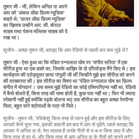
तुषार जी - जी, लेकिन अनिल दा अपने
आप को 'अंकल ऒफ़ फ़िल्म म्युज़िक'
कहते थे; 'फ़ादर ऒफ़ फ़िल्म म्युज़िक'
का ख़िताब उन्होंने आर. सी. बोराल
साहब तथा पंकज मल्लिक साहब को दे
रखा था।
सुजॊय - अच्छा तुषार जी, बताइए कि आप रेडियो से पहली बार कब जुड़े थे?
तुषार जी - ऐसा हुआ था कि पंडित पन्नालाल घोष पर 'संगीत सरिता' में एक
सीरीज़ हुया था एक हफ़्ते का, जिसके आख़िर के दो एपिसोड्स मैंने किए थे। इस
कार्यक्रम की प्रोड्युसर छाया गांगुली जी थीं जिन्होंने मुझे इस सीरीज़ को करने
की दरख्वास्त की। इस सीरीज़ का विषय था 'पंडित पन्नालाल घोष का फ़िल्म
संगीत में योगदान'। उस समय मुझे रेडियो का कोई एक्स्पिरिएन्स नहीं था, रेडियो
में कैसे बोलते हैं, किस तरह की भाषा होती है, कुछ पता नहीं था। फिर भी ज़्यादा
परेशानी नहीं हुई क्योंकि पढ़के बोलना था| उस सीरीज़ का बहुत अच्छा रेस्पॊन्स
मिला, बहुत सारे श्रोताओं के पत्र भी मिले।
सुजॊय - तुषार जी, 'रसिकेशु' किस तरह से प्लान हुई और इस सीरीज़ के लिए
आपको कैसे चुना गया, इसकी कहानी हम बाद में आप से पूछेंगे, पहले बताइए कि
आपका ने अनिल दा से, मेरा मतलब है उनके गीतों से रु-ब-रु किस उम्र में और
किस तरह से हुए थे, और किस तरह से आप अनिल दा के गीतों को सुनने लगे?