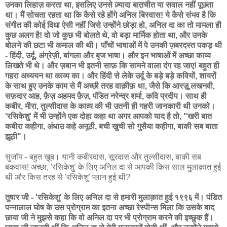
उनका लिहाज़ करता था, इसलिए उनसे ज़्यादा बात़चीत या सवाल नहीं पूछता
था। मैं सोचता रहता था कि कैसे रहे होंगे अनिल बिस्वास! ये कैसे संभव है कि
संगीत की कोई विधा ऐसी नहीं जिसे उन्होंने छोड़ा हो, अनिल दा का तो मामला ही
कुछ अलग है! वो जो कुछ भी बोलते थे, वो बड़ा मार्मिक होता था, और उनके
बोलने की छटा भी कमाल की थी। पाँचों भाषाओं में पे उनकी ज़बरदस्त पकड़ थी
- हिंदी, उर्दू, अंग्रेज़ी, बांगला और बृज भाषा। और इन भाषाओं में अच्छा काव्य
लिखते भी थे। और ज़बान भी इतनी साफ़ कि सामने वाला दंग रह जाए! बहुत ही
गहरा अध्ययन था काव्य का। और हिंदी से लेके उर्दू के बड़े बड़े कवियों, शायरों
के साथ हुए उनके काम से मैं अच्छी तरह वाक़ीफ़ था, जैसे कि आरज़ू लखनवी,
सफ़दार आह, फ़ैज़ अहमद फ़ैज़, पंडित नरेन्द्र शर्मा, कवि प्रदीप। साथ ही
कबीर, मीरा, तुल्सीदास के काव्य की भी उतनी ही गहरी जानकारी थी उनको।
'रसिकेशु' में भी उन्होंने एक दोहा कहा था अगर आपको याद है तो, "खरी बात
कबीरा कहीगा, अंधाउ कहे अनूठी, बची खुची सो गुसैया कहीगा, बाकी सब बाता
झूठी"।
सुजॉय - बहुत ख़ूब। यानी कबीरदास, सूरदास और तुल्सीदास, बाकी सब
बकवास! अच्छा, 'रसिकेशु' के लिए अनिल दा से आपकी किस साल मुलाक़ात हुई
थी और किस तरह से 'रसिकेशु' प्लान हुई थी?
तुषार जी - 'रसिकेशु' के लिए अनिल दा से हमारी मुलाक़ात हुई १९९६ में। पंडित
पन्नालाल घोष के उस प्रोग्राम का इतना अच्छा रेस्पॊन्स मिला कि उसके बाद
छाया जी ने मुझसे कहा कि वो अनिल दा पर भी प्रोग्राम करने की इच्छुक हैं।