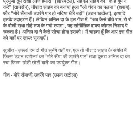
प्रभुजी तुम राखो लाज हमारी" (हॊस्पिटल), सहगल साहब का "काहे गुमान
करे" (तानसेन), नौशाद साहब का बनाया हुआ "ओ चंदन का पलना" (शबाब),
और "मोरे सैंयाजी उतरेंगे पार हो नदिया धीरे बहो" (उडन खटोला), इत्यादि
इसके उदाहरण हैं। लेकिन अनिल दा के इस गीत में, "अब कैसे बीते राम, रो रो
के बोली राधा मोहे तज के गयो श्याम", यह सांगीतिक वाक्य कोमल निशाद पे
रुकता है। अनिल दा ने कैसे सोचा होगा इसको। मैं चाहता हूँ कि आप इस गीत
को यहाँ पर ज़रूर सुनवाएँ।
सुजॊय - ज़रूर! हम दो गीत सुनेंगे यहाँ पर, एक तो नौशाद साहब के संगीत में
फ़िल्म 'उड़न खटोला' का "मोरे सैंया जी उतरेंगे पार" तथा दूसरा अनिल दा का
रचा फ़िल्म 'छोटी छोटी बातें' का उपर्युक्त गीत।
गीत - मोरे सैंयाजी उतरेंगे पार (उडन खटोला)