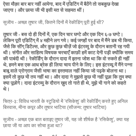
ऐसा मौक़ा बार बार नहीं आयेगा, बाद में एडिटिंग में बैठेंगे तो सबकुछ देखा
जाएगा। और छाया जी भी इसी मत से सहमत थीं।
सुजॊय - अच्छा तुषार जी, कितने दिनों में रेकॊडिंग् पूरी हुई थी?
तुषार जी - बस दो ही दिनों में, एक दिन चार घण्टे और एक दिन ६-७ घण्टे।
लेकिन पूरी एडिटिंग् में ४ महीने लग गये। कई जगहों पर बाद में मैंने डब भी किया,
जैसे कि सॊंग् डिटैल्स, और कुछ कुछ चीज़ें जो इंटरव्यु के दौरान बतानी रह गयी
थी। संगीत और साहित्य विषयक चरचाएँ काफ़ी हमें काट देनी पड़ी क्योंकि समय
की पाबंदी थी। रेकॊर्डिंग् के दौरान दादा में इतना जोश था कि वो रुकते ही नहीं
थे, हमने बस एक आध ब्रेक ही लिया चाय पीने के लिए। इस इंटरव्यू में मैंने पन्ना
बाबू वाले प्रोग्राम जैसी भाषा का इस्तमाल नहीं किया जो पढ़के बोलना था।
इसमें तो कुछ भी तय नहीं था। और दादा ने मुझसे कुछ भी नहीं पूछा कि तुम क्या
क्या पूछोगे। दादा इंटरव्यु के दौरान ख़ुद तो गाते ही थे, मुझे भी गाने को कहते
थे।
चित्र-३: विविध भारती के स्टुडियो में 'रसिकेशु' की रेकॊर्डिंग् करते हुए अनिल
बिस्वास, मीना कपूर और तुषार भाटिया (सौजन्य: तुषार भाटिया)
सुजॊय - अच्छा एक बात बताइए तुषार जी, यह जो शीर्षक है 'रसिकेशु', क्या यह
छाया जी या आप का सोचा हुआ था?