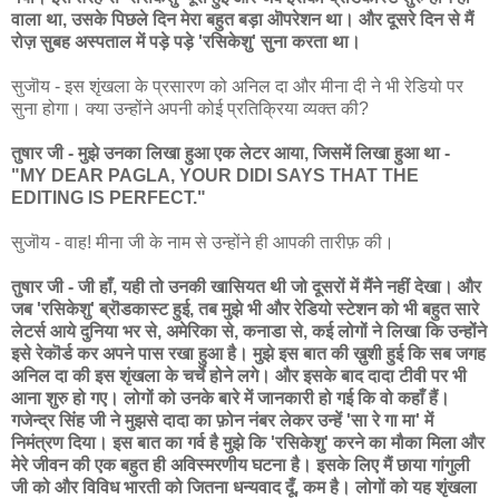
वाला था, उसके पिछले दिन मेरा बहुत बड़ा ऒपरेशन था। और दूसरे दिन से मैं
रोज़ सुबह अस्पताल में पड़े पड़े 'रसिकेशु' सुना करता था।
सुजॊय - इस शृंखला के प्रसारण को अनिल दा और मीना दी ने भी रेडियो पर
सुना होगा। क्या उन्होंने अपनी कोई प्रतिक्रिया व्यक्त की?
तुषार जी - मुझे उनका लिखा हुआ एक लेटर आया, जिसमें लिखा हुआ था -
"MY DEAR PAGLA, YOUR DIDI SAYS THAT THE
EDITING IS PERFECT."
सुजॊय - वाह! मीना जी के नाम से उन्होंने ही आपकी तारीफ़ की।
तुषार जी - जी हाँ, यही तो उनकी खासियत थी जो दूसरों में मैंने नहीं देखा। और
जब 'रसिकेशु' ब्रॊडकास्ट हुई, तब मुझे भी और रेडियो स्टेशन को भी बहुत सारे
लेटर्स आये दुनिया भर से, अमेरिका से, कनाडा से, कई लोगों ने लिखा कि उन्होंने
इसे रेकॊर्ड कर अपने पास रखा हुआ है। मुझे इस बात की ख़ुशी हुई कि सब जगह
अनिल दा की इस शृंखला के चर्चे होने लगे। और इसके बाद दादा टीवी पर भी
आना शुरु हो गए। लोगों को उनके बारे में जानकारी हो गई कि वो कहाँ हैं।
गजेन्द्र सिंह जी ने मुझसे दादा का फ़ोन नंबर लेकर उन्हें 'सा रे गा मा' में
निमंत्रण दिया। इस बात का गर्व है मुझे कि 'रसिकेशु' करने का मौका मिला और
मेरे जीवन की एक बहुत ही अविस्मरणीय घटना है। इसके लिए मैं छाया गांगुली
जी को और विविध भारती को जितना धन्यवाद दूँ, कम है। लोगों को यह शृंखला