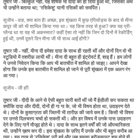
तुषार जी - बिल्कुल नहीं, यह शीर्षक भी दादा का ही दिया हुआ था, जिसका अर्थ
भी उन्होंने बताया था; 'रसिकेशु' यानी रसिकों को समर्पित।
सुजॊय - वाह, क्या बात है! अच्छा, इस शृंखला में कुछ एपिसोड्स के बाद से मीना
कपूर जी को भी शामिल किया गया था। यह किस तरह से हुआ? क्या यह प्री-
प्लैन्ड था या यह भी अकस्मात? कहीं ऐसा तो नहीं कि जिन दो दिनों में रेकॊर्डिंग्
हुई थी, उनमें दूसरे दिन मीना जी भी साथ आईं होंगी?
तुषार जी - नहीं, मीना दी हमेशा दादा के साथ ही रहती थीं और दोनों दिन वो भी
स्टुडियो में तशरीफ़ लायी थीं। मीना दी बहुत ही इंट्रोवर्ट हैं, शाइ हैं। हम लोगों
ने उनसे निवेदन किया कि आप भी बातचीत में शामिल हो जाइए। आपने देखा
होगा कि उनके इस बातचीत में शामिल हो जाने से पूरी शृंखला में एक अलग रंग
आ गया।
सुजॊय - जी हाँ!
तुषार जी - दीदी के आने से ऐसी बहुत सारी बातें थीं जो मैं ईज़ीली कर सकता था
क्योंकि दादा और दीदी, दोनों ही गा गा के, जो भी विषय होता था, उदाहरण देते
थे। दोनों के कुशाग्रता की जितनी भी तारीफ़ की जाये कम है। किसी भी विषय
पर उनसे दिलचस्प चर्चा हो सकती थी। और हर विषय में उनके पास उदाहरण
देने के लिए गानें मौजूद होते थे। दादा के साथ इतने वर्षों की जो औपचारिकता
थी, उन्होंने ख़त्म कर दी। इस शृंखला के ज़रिए मैं उनके और भी बहुत करीब आ
गया। इस तरह से 'रसिकेशु' पूरी हुई और जब इसका ब्रॊडकास्ट शुरु होने ही