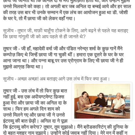
छाया जी जानती थीं कि अनिल दा से मेरी मुलाक़ातें होती थीं, और उन्होंने मुझसे
उनसे मिलवाने को कहा। तो अगली बार जब अनिल दा बम्बई आये और हर साल
की तरह उस बार भी उनके सम्मान में एक लंच का आयोजन हुआ था डॊ. जोशी
के घर पे, तो मैं छाया जी को लेकर वहाँ गया।
सुजॊय - तुषार जी, माफ़ी चाहूँगा टोकने के लिए, आगे बढ़ने से पहले यह बताइए
कि छाया गांगुली जी को आप पहले से ही जानते थे?
तुषार जी - जी हाँ, महादेवी वर्मा जी और पंडित नरेन्द्र शर्मा के कुछ गानें मैंने
कम्पोज़ किए थे जिन्हें छाया जी गा चुकी थीं। हमारा एक दूसरे के घर के घर
आना जाना था। और पन्ना बाबू पर उस प्रोग्राम के लिए भी छाया जी ने ही
मुझसे आग्रह किया था।
सुजॊय - अच्छा अच्छा! अब बताइए आगे उस लंच में फिर क्या हुआ।
तुषार जी - उस लंच में तो फिर कुछ बात
नहीं हुई, बस एक अपॊयण्टमेण्ट फ़िक्स
हुआ मेरा और छाया जी का अनिल दा के
साथ। फिर हम अगले दिन शाम को
उनसे मिलने गए और छाया जी ने उनसे
इंटरव्यु की बात छेड़ी। अनिल दा ने पूछा
कि इंटरव्यु कौन करेगा? तुषार, तुम सुझाओ। मैंने ब्रॊडकास्टिंग् की दुनिया के
दो बहुत मशहूर नाम सुझाये। उन्होंने कोई जवाब नहीं दिया। मेरे मन में कहीं न