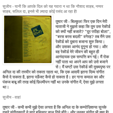
सुजॊय - यानी कि आपके दिल को यह गवारा न था कि नौशाद साहब, नय्यर
साहब, सलिल दा, इनसे भी ज़्यादा कोई पसंद आ रहा है!
तुषार जी - बिल्कुल! फिर एक दिन मेरी
माताजी ने मुझसे कहा कि तुम उस रेकॊर्ड
को क्यों नहीं बजाते? "दूर पपीहा बोला",
"बरस बरस बदली" वगेरह? तब मैंने उस
रेकॊर्ड को दुबारा बजाना शुरु किया।
और उसका आनंद दुगुना हो गया। और
वह रेकॊर्ड मेरे जीवन की बहुत ही
आनंदायक एक सम्पत्ति बन गई। मैं रोक
नहीं पाता था अपने आप को उसे बजाने
से। मैं घण्टों उस रेकॊर्ड की मुख्यपृष्ठ पर
अनिल दा की तस्वीर को तकता रहता था, कि एक आदमी इतना दिव्य संगीत
कैसे दे सकता है, इतना पर्फ़ेक्ट कैसे हो सकता है। हर गाना कमाल का और
पंकज बाबू की तरह कोई फ़िल्मीपन नहीं था उनके संगीत में, ऐसा मुझे लगता
था।
सुजॊय - वाह!
तुषार जी - कभी कभी मुझे ऐसा लगता है कि अनिल दा के कम्पोज़िशन्स सुनके
दूसरे संगीतकारों ने सारे हथियार डाल दिये होंगे। और उनका संगीत भी क्या है!