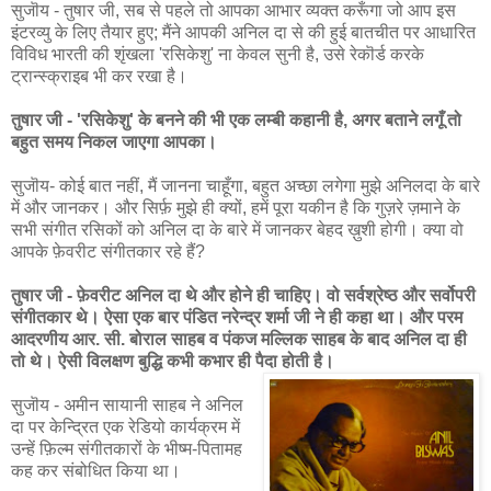
सुजॊय - तुषार जी, सब से पहले तो आपका आभार व्यक्त करूँगा जो आप इस
इंटरव्यु के लिए तैयार हुए; मैंने आपकी अनिल दा से की हुई बातचीत पर आधारित
विविध भारती की शृंखला 'रसिकेशु' ना केवल सुनी है, उसे रेकॊर्ड करके
ट्रान्स्क्राइब भी कर रखा है।
तुषार जी - 'रसिकेशु' के बनने की भी एक लम्बी कहानी है, अगर बताने लगूँ तो
बहुत समय निकल जाएगा आपका।
सुजॊय- कोई बात नहीं, मैं जानना चाहूँगा, बहुत अच्छा लगेगा मुझे अनिलदा के बारे
में और जानकर। और सिर्फ़ मुझे ही क्यों, हमें पूरा यकीन है कि गुज़रे ज़माने के
सभी संगीत रसिकों को अनिल दा के बारे में जानकर बेहद ख़ुशी होगी। क्या वो
आपके फ़ेवरीट संगीतकार रहे हैं?
तुषार जी - फ़ेवरीट अनिल दा थे और होने ही चाहिए। वो सर्वश्रेष्ठ और सर्वोपरी
संगीतकार थे। ऐसा एक बार पंडित नरेन्द्र शर्मा जी ने ही कहा था। और परम
आदरणीय आर. सी. बोराल साहब व पंकज मल्लिक साहब के बाद अनिल दा ही
तो थे। ऐसी विलक्षण बुद्धि कभी कभार ही पैदा होती है।
सुजॊय - अमीन सायानी साहब ने अनिल
दा पर केन्द्रित एक रेडियो कार्यक्रम में
उन्हें फ़िल्म संगीतकारों के भीष्म-पितामह
कह कर संबोधित किया था।