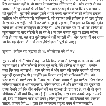
वैसे कलाकार नहीं थे, वो भारत के सर्वश्रेष्ठ संगीतकार थे। और उनसे वो सब
सवाल नहीं पूछ सकते थे जो किसी भी आम इंटरव्यु में एक जर्नलिस्ट कलाकार
को पूछते हैं। मुझे ऐसे सवाल पूछने थे जो उनके बारे में भी ना हो लेकिन उनका
साहित्य और संगीत पे जो आधिपत्य है, जो महारथ उन्हें हासिल है, वो सब दुनिया
के सामने रख सकूँ। जो विराट दर्शन मुझे हो रहा था, मैं चाहता था कि वही दर्शन
लोगों को भी इस कार्यक्रम के ज़रिए हो। और एक बात यह भी थी कि अनिल दा
बहुत सालों के बाद रेडियो में आ रहे थे। न जाने उनको मुझ पर इतना भरोसा
कैसे हो गया था, यह बात मुझे समझ में नहीं आ रही थी। ख़ैर, छाया जी का प्लान
था कि यह शृंखला तीन से सात एपिसोड्स में पूरी हो जाए।
सुजॊय - लेकिन यह शृंखला तो २६ एपिसोड्स की थी न?
तुषार - हाँ। तो मैं सोच में पड़ गया कि किस तरह से इंटरव्यु के मामले को आगे
बढ़ाया जाये। कौन कौन से विषय चुने जायें, मैंने अनिल दा से पूछा। उन्होंने
कहा कि कल आ जाओ। शाम को जब मैं और छाया जी उनके घर गये, तो दादा
बहुत ही एक्साइटेड थे। उन्होंने एक लिस्ट बनाई थी संगीतकारों की। बड़े
उत्साह से वो कहने लगे कि मैं आर. सी. बोराल साहब से शुरु करूँगा, फिर पंकज
मल्लिक साहब से आगे बढ़ाऊँगा, वगेरह वगेरह। मैं और छाया जी एक दूसरे की
तरफ़ देखने लगे कि तीन कड़ियों की यह शृंखला तो दादा पर है, पर वो तो दूसरे
संगीतकारों की बातें किए जा रहे हैं। आप देखिए, उस वक़्त उनकी उम्र ८५ वर्ष
थी, फिर भी कितना जोश था उनमें। फिर पूछने लगे, और लिखते गये, सहगल
साहब, कानन देवी....। पूछा कि हम पंकज बाबू के कौन से गानें बजाएँगे?