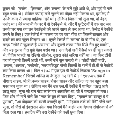
तुषार जी - 'बसंत', 'क़िस्मत', और 'तराना' के गानें मुझे आते थे, और मुझे ये गानें
बहुत पसंद थे। लेकिन ज़्यादा गानें सुनने का मौक़ा नहीं मिलता था, इसलिए मै
उनके काम से ज़्यादा वाक़िफ़ नहीं था। लेकिन जितना भी सुना था, वो बेहद
पसंद था। मेरे मामाजी के घर में दो रेकॊर्ड्स थे, और मैं छुट्टियों में एक बार जब
उनके घर गया तव उन रेकॉर्ड्स को अपने साथ ले कर आया था. कैसेट में रेकॊर्ड
करने के लिए। एक रेकॊर्ड में "बलमा जा जा जा" गीत था जिसमें खयाल और
दादरे का क्या सुंदर मिश्रण था। दूसरे रेकॊर्ड में 'तराना' के दो गीत थे, एक
तरफ़ "सीने में सुलगते हैं अरमान" और दूसरी तरफ़ "नैन मिले नैन हुए बावरे",
और यह दूसरा गीत मुझे बेहद पसंद था। उन दिनों गानें रेडियो पर ही सुन सकते
थे, विविध भारती या रेडियो सीलोन, दूसरा कोई ज़रिया नहीं था। या फिर टीवी
पर जो पुरानी फ़िल्में आती थीं, उनमें गानें सुन सकते थे। 'छोटी छोटी बातें',
'तराना, 'आराम', 'परदेसी', 'स्वयमसिद्धा' जैसी फ़िल्मों के गानें मैं टी.वी से रेकॊर्ड
कर लिया करता था। फिर १९७८ में एक एल.पी रेकॊर्ड निकला 'Songs to
Remember' जिसमें अनिल दा के कुल १२ गानें थे। १९७४-७५ तक मैं
नौशाद साहब, ओ.पी.नय्यर साहब, रोशन साहब और सलिल दा का बहुत बड़ा
भक्त बन चुका था। लेकिन जब मैंने उस एल.पी रेकॊर्ड में शामिल "ऋतू आये
ऋतू जाए" सुना जो राग गौड सारंग पर आधारित था, तो मैं चमत्कृत हो गया।
फिर और भी गानें जैसे कि "रूठ के तुम तो चल दिए", "ज़माने का दस्तूर है ये
पुराना", "आ मोहब्बत की बस्ती बसाएँगे हम", "मोहब्बत तर्क की मैंने" जैसे गानें
सुना, तो जैसे वो इंद्रासन डोल गया जिसमें मैंने बाक़ी सब दिग्गज संगीतकारों को
बिठा रखा था। इसलिए मैंने उस रेकॊर्ड को कहीं छुपा दिया।