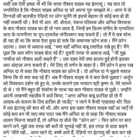
कहीं एक ऐसी इच्छा भी थी कि काश नौशाद साहब यह इंतरव्यु। यह बात तो
जगविदित है कि नौशाद साहब अनिल दा को अपना गुरु समझते थे। अगर ये दो
दिग्गजों की बातचीत रेडियो पर लोग सुनेंगे तो इससे बेहतर तो कोई बात हो ही
नहीं सकती थी। वैसे भी आर. सी. बोराल, पंकज मल्लिक और अनिल बिस्वास
के बाद नौशाद साहब का ही तो नाम आता है, जिन्हें हम फ़िल्म संगीत के प्रचलित
धारा के पायनीयर या युग-प्रवर्तक संगीतकार कह सकते हैं। तो मैं ये सब सोच
ही रहा ही था कि काश ऐसा कुछ हो सके कि अचानक फ़ोन बजा। मैंने फ़ोन
उठाया। उधर से आवाज़ आई, "क्या वहाँ अनिल बाबू तशरीफ़ रखे हुए हैं? मैंने
पूछा कि आप कौन साहब बोल रहे हैं? दूसरी तरफ़ से आवाज़ आई, "जी मुझ
नाचीज़ को नौशाद अली कहते हैं"। उस वक़्त मेरी क्या हालत हुई होगी इसका
आप अंदाज़ा लगा सकते हैं। मेरे लिए तो वर्णन के बाहर है। मैंने फ़ोन पे हाथ रख
अनिल दा से कहा कि नौशाद साहब का फ़ोन है। तो अनिल दा ने मुझसे सवाल
किया कि वो क्या कह रहे हैं? अब मैं नौशाद साहब से ये बात कैसे पूछता? अर्जुन
को विश्वरूप दर्शन जो हुए थे, उनके सामने एक भगवान श्री कृष्ण थे, मेरे सामने
दो थे। तो मैंने बहुत ही संकोच के साथ यह बात नौशाद साहब से पूछी। उन्होंने
अपनी लखनवी तहज़ीब में अर्ज़ किया, "अगर अनिल बाबू फ़ारिक़ हों तो मैं
आदाब-ओ-सलाम के लिए हाज़िर हो जाऊँ|" न जाने ये कैसी ग्रहदशा थी! दिल
में उस इंटरव्यु की बात थी थी, और अगर इस वक़्त नौशाद साहब यहाँ आ जाएँ तो
कोई बात बन भी जाए क्या पता! जब मैंने अनिल दा से कहा कि नौशाद साहब
आकर मिलना चाहते हैं, तो अनिल दा बोले कि "फ़ोन ला"। फिर फ़ोन पर बात
करने लगे, मुझे उस तरफ़ की बातें तो सुनाई नहीं दी, इस तरफ़ से दादा कहने
लगे 'जीते रहो... आज रहने दो, बच्चे आये हैं, रेडियो पर इंटरव्यु की बात कर रहे