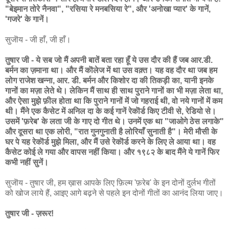
"बेइमान तोरे नैनवा", "रसिया रे मनबसिया रे", और 'अनोखा प्यार' के गानें,
'गजरे' के गानें।
सुजॊय - जी हाँ, जी हाँ।
तुषार जी - ये सब जो मैं अपनी बातें बता रहा हूँ ये उस दौर की हैं जब आर.डी.
बर्मन का ज़माना था। और मैं कॊलेज में था उस वक़्त। यह वह दौर था जब हम
लोग राजेश खन्ना, आर. डी. बर्मन और किशोर दा की तिकड़ी का, यानी इनके
गानों का मज़ा लेते थे। लेकिन मैं साथ ही साथ पुराने गानों का भी मज़ा लेता था,
और ऐसा मुझे फ़ील होता था कि पुराने गानों में जो गहराई थी, वो नये गानों में कम
थी। मैंने एक कैसेट में अनिल दा के कई गानें रेकॊर्ड किए टीवी से, रेडियो से।
उसमें 'फ़रेब' के लता जी के गाए दो गीत थे। उनमें एक था "जाओगे ठेस लगाके"
और दूसरा था एक लोरी, "रात गुनगुनाती है लोरियाँ सुनाती है"। मेरी मौसी के
घर पे यह रेकॊर्ड मुझे मिला, और मैं उसे रेकॊर्ड करने के लिए ले आया था। वह
कैसेट कोई ले गया और वापस नहीं किया। और १९८२ के बाद मैंने ये गानें फिर
कभी नहीं सुनें।
सुजॊय - तुषार जी, हम ख़ास आपके लिए फ़िल्म 'फ़रेब' के इन दोनों दुर्लभ गीतों
को खोज लाये हैं, आइए आगे बढ़ने से पहले इन दोनों गीतों का आनंद लिया जाए।
तुषार जी - ज़रूर!