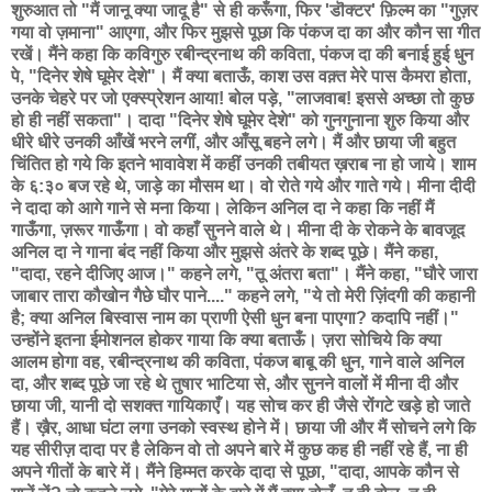
शुरुआत तो "मैं जानू क्या जादू है" से ही करूँगा, फिर 'डॊक्टर' फ़िल्म का "गुज़र
गया वो ज़माना" आएगा, और फिर मुझसे पूछा कि पंकज दा का और कौन सा गीत
रखें। मैंने कहा कि कविगुरु रबीन्द्रनाथ की कविता, पंकज दा की बनाई हुई धुन
पे, "दिनेर शेषे घूमेर देशे"। मैं क्या बताऊँ, काश उस वक़्त मेरे पास कैमरा होता,
उनके चेहरे पर जो एक्स्प्रेशन आया! बोल पड़े, "लाजवाब! इससे अच्छा तो कुछ
हो ही नहीं सकता"। दादा "दिनेर शेषे घूमेर देशे" को गुनगुनाना शुरु किया और
धीरे धीरे उनकी आँखें भरने लगीं, और आँसू बहने लगे। मैं और छाया जी बहुत
चिंतित हो गये कि इतने भावावेश में कहीं उनकी तबीयत ख़राब ना हो जाये। शाम
के ६:३० बज रहे थे, जाड़े का मौसम था। वो रोते गये और गाते गये। मीना दीदी
ने दादा को आगे गाने से मना किया। लेकिन अनिल दा ने कहा कि नहीं मैं
गाऊँगा, ज़रूर गाऊँगा। वो कहाँ सुनने वाले थे। मीना दी के रोकने के बावजूद
अनिल दा ने गाना बंद नहीं किया और मुझसे अंतरे के शब्द पूछे। मैंने कहा,
"दादा, रहने दीजिए आज।" कहने लगे, "तू अंतरा बता"। मैंने कहा, "घौरे जारा
जाबार तारा कौखोन गैछे घौर पाने...." कहने लगे, "ये तो मेरी ज़िंदगी की कहानी
है; क्या अनिल बिस्वास नाम का प्राणी ऐसी धुन बना पाएगा? कदापि नहीं।"
उन्होंने इतना ईमोशनल होकर गाया कि क्या बताऊँ। ज़रा सोचिये कि क्या
आलम होगा वह, रबीन्द्रनाथ की कविता, पंकज बाबू की धुन, गाने वाले अनिल
दा, और शब्द पूछे जा रहे थे तुषार भाटिया से, और सुनने वालों में मीना दी और
छाया जी, यानी दो सशक्त गायिकाएँ। यह सोच कर ही जैसे रोंगटे खड़े हो जाते
हैं। ख़ैर, आधा घंटा लगा उनको स्वस्थ होने में। छाया जी और मैं सोचने लगे कि
यह सीरीज़ दादा पर है लेकिन वो तो अपने बारे में कुछ कह ही नहीं रहे हैं, ना ही
अपने गीतों के बारे में। मैंने हिम्मत करके दादा से पूछा, "दादा, आपके कौन से