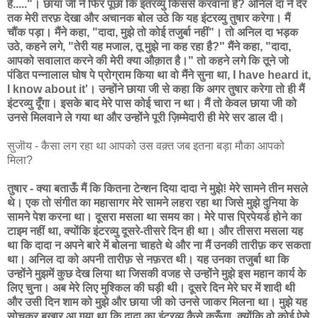
हैं....."। छाया जी ने फिर पूछा कि इंतरव्यु किससे करवाना है? अनिल दा ने देर
तक मेरी तरफ़ देखा और अचानक बोल उठे कि यह इंटरव्यु तुषार करेगा। मैं
चौंक पड़ा। मैंने कहा, "दादा, मुझे तो कोई तजुर्बा नहीं"। तो अनिल दा भड़क
उठे, कहने लगे, "तेरी यह मजाल, तू मुझे ना कह रहा है?" मैंने कहा, "दादा,
आपको सवालात करने की मेरी क्या औक़ात है।" तो कहने लगे कि तूने जो
पंडित पन्नालाल घोष पे प्रोग्राम किया था वो मैंने सुना था, I have heard it,
I know about it'। उन्होंने छाया जी से कहा कि अगर तुषार करेगा तो ही मैं
इंटरव्यु दूँगा। इसके बाद मेरे पास कोई चारा न था। मैं तो केवल छाया जी को
उनसे मिलवाने ले गया था और उन्होंने पूरी ज़िम्मेदारी ही मेरे सर डाल दी।
सुजॊय - कैसा लग रहा था आपको उस वक़्त जब इतना बड़ा मौका आपको
मिला?
तुषार - क्या बताऊँ मैं कि कितना टेन्शन दिया दादा ने मुझे! मेरे सामने तीन मसले
थे। एक तो संगीत का महासागर मेरे सामने लहरा रहा था जिसे मुझे दुनिया के
सामने पेश करना था। दूसरा मसला था समय का। मेरे पास प्रिपेयर्ड होने का
टाइम नहीं था, क्योंकि इंटरव्यु दूसरे-तीसरे दिन ही था। और तीसरा मसला यह
था कि दादा न अपने बारे में बोलना चाहते थे और ना मैं उनकी तारीफ़ कर सकता
था। अनिल दा को अपनी तारीफ़ से नफ़रत थी। यह उनका तजुर्बा था कि
उन्होंने मुझमें कुछ देख लिया था जिसकी वजह से उन्होंने मुझे इस महान कार्य के
लिए चुना। अब मेरे लिए मुश्किल की घड़ी थी। दूसरे दिन मेरे घर में शादी थी
और उसी दिन शाम को मुझे और छाया जी को उनसे जाकर मिलना था। मुझे यह
सोचकर बुखार आ गया था कि दादा का इंटरव्यु कैसे करूँगा, क्योंकि वो कोई ऐसे