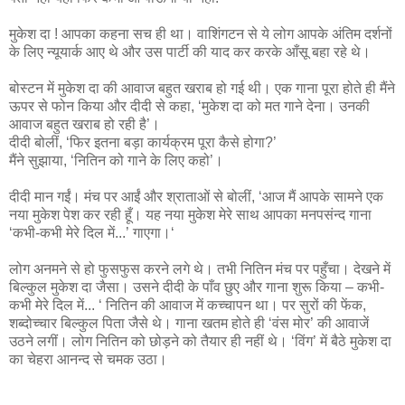
मुकेश दा ! आपका कहना सच ही था। वाशिंगटन से ये लोग आपके अंतिम दर्शनों
के लिए न्‍यूयार्क आए थे और उस पार्टी की याद कर करके आँसू बहा रहे थे।
बोस्‍टन में मुकेश दा की आवाज बहुत खराब हो गई थी। एक गाना पूरा होते ही मैंने
ऊपर से फोन किया और दीदी से कहा, ‘मुकेश दा को मत गाने देना। उनकी
आवाज बहुत खराब हो रही है’।
दीदी बोलीं, ‘फिर इतना बड़ा कार्यक्रम पूरा कैसे होगा?’
मैंने सुझाया, ‘नितिन को गाने के लिए कहो’।
दीदी मान गईं। मंच पर आईं और श्राताओं से बोलीं, ‘आज मैं आपके सामने एक
नया मुकेश पेश कर रही हूँ। यह नया मुकेश मेरे साथ आपका मनपसंन्‍द गाना
‘कभी-कभी मेरे दिल में...’ गाएगा।‘
लोग अनमने से हो फुसफुस करने लगे थे। तभी नितिन मंच पर पहुँचा। देखने में
बिल्‍कुल मुकेश दा जैसा। उसने दीदी के पाँव छुए और गाना शुरू किया – कभी-
कभी मेरे दिल में... ‘ नितिन की आवाज में कच्‍चापन था। पर सुरों की फेंक,
शब्‍दोच्‍चार बिल्‍कुल पिता जैसे थे। गाना खतम होते ही ‘वंस मोर’ की आवाजें
उठने लगीं। लोग नितिन को छोड़ने को तैयार ही नहीं थे। ‘विंग’ में बैठे मुकेश दा
का चेहरा आनन्‍द से चमक उठा।