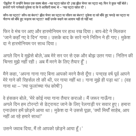
‘ऐंबुलेंस’ में उन्‍होंने केवल एक वाक्‍य बोला –यह पट्टा खोल दो’ (वह ह्वील चेयर का पट्टा था) फिर वे कुछ नहीं बोले।
हजारों गाने गानेवाले मुकेश दा के वे आखिरी शब्‍द थे – ‘यह पट्टा खोल दो’।
कौन-सा पट्टा? कौन-सा बंधन? ह्वील चेयर का पट्टा या जीवन का बंधन? मुकेश दा को बाँधे हुए चमड़े का पट्टा या
चैतन्‍य को बाँधे हुए जड़त्‍व का पट्टा? कहीं उनके कहने का आशय यही तो नहीं था!
फिर वे मंच पर आए और हारमोनियम पर हाथ रख दिया। बाप-बेटे ने मिलकर
‘जाने कहाँ गए वे दिन’ गाया। उसके बाद के सारे गाने नितिन ने ही गाए। मुकेश
दा ने हारमोनियम पर साथ दिया।
अगले दिन वे मुझेसे बोले,'अब मेरे सर पर से एक और बोझ उतर गया। नितिन की
चिन्‍ता मुझे नहीं रही। अब मैं मरने के लिए तैयार हूँ’।
मैने कहा, ‘अपना गाना गाए बिना आपको मरने कैसे दूँगा। पन्‍द्रह वर्ष पूर्व आपने
मेरे गाने की रिहर्सल तो की थी, पर गाया नहीं था। गाना मुझे ही पड़ा था’। (वह
गाना था – ‘त्‍या फुलांच्‍या गंध कोषी’)
वे हंसकर बोले, ‘मेरे कोई नया गाना तैयार कराओ। मैं जरूर गाऊँगा।
अगले दिन हम टोरन्‍टो से डेट्रायट जाने के लिए रेलगाड़ी पर सवार हुए। हमारा
एनाउंसर हमें छोड़ने आया था। मुकेश दा ने उससे पूछा, ‘क्‍यों मियॉँ साहेब, आप
नहीं आ रहे हमारे साथ!”
उसने जवाब दिया, मैं तो आपको छोड़ने आया हूँ।’