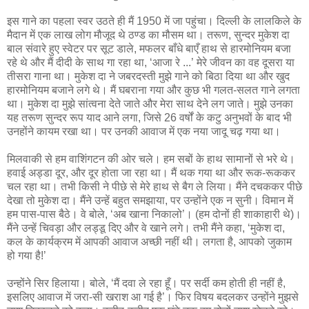
इस गाने का पहला स्‍वर उठते ही मैं 1950 में जा पहुंचा। दिल्‍ली के लालकिले के
मैदान में एक लाख लोग मौजूद थे ठण्‍ड का मौसम था। तरूण, सुन्‍दर मुकेश दा
बाल संवारे हुए स्‍वेटर पर सूट डाले, मफलर बाँधे बाएँ हाथ से हारमोनियम बजा
रहे थे और मैं दीदी के साथ गा रहा था, ‘आजा रे ...’ मेरे जीवन का वह दूसरा या
तीसरा गाना था। मुकेश दा ने जबरदस्‍ती मुझे गाने को बिठा दिया था और खुद
हारमोनियम बजाने लगे थे। मैं घबराना गया और कुछ भी गलत-सलत गाने लगता
था। मुकेश दा मुझे सांत्‍वना देते जाते और मेरा साथ देने लग जाते। मुझे उनका
यह तरूण सुन्‍दर रूप याद आने लगा, जिसे 26 वर्षों के कटु अनुभवों के बाद भी
उनहोंने कायम रखा था। पर उनकी आवाज में एक नया जादू चढ़ गया था।
मिलवाकी से हम वाशिंगटन की ओर चले। हम सबों के हाथ सामानों से भरे थे।
हवाई अड्डा दूर, और दूर होता जा रहा था। मैं थक गया था और रूक-रूककर
चल रहा था। तभी किसी ने पीछे से मेरे हाथ से बैग ले लिया। मैंने दचककर पीछे
देखा तो मुकेश दा। मैंने उन्‍हें बहुत समझाया, पर उन्‍होंने एक न सुनी। विमान में
हम पास-पास बैठे। वे बोले, ‘अब खाना निकालो’। (हम दोनों ही शाकाहारी थे)।
मैंने उन्हें चिवड़ा और लड्डू दिए और वे खाने लगे। तभी मैंने कहा, ‘मुकेश दा,
कल के कार्यक्रम में आपकी आवाज अच्‍छी नहीं थी। लगता है, आपको जुकाम
हो गया है!’
उन्‍होंने सिर हिलाया। बोले, ‘मैं दवा ले रहा हूँ। पर सर्दी कम होती ही नहीं है,
इसलिए आवाज में जरा-सी खराश आ गई है’। फिर विषय बदलकर उन्‍होंने मुझसे