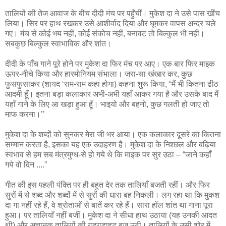
तालियों की तेज आवाज के बीच दीदी मंच पर पहुँचीं। मुकेश दा ने उसे पास खींच
लिया। सिर पर हाथ रखकर उसे आशीर्वाद दिया और घूमकर वापस अन्‍दर चले
गए। मंच से कोई भय नहीं, कोई संकोच नहीं, बनावट तो बि‍ल्‍कुल भी नहीं।
सबकुछ बिल्‍कुल स्‍वाभाविक और शांत।
दीदी के पाँच गाने पूरे होने पर मुकेश दा फिर मंच पर आए। एक बार फिर माइक
ऊपर-नीचे किया और हारमोनियम संभाला। जरा-सा खंखार कर, कुछ
फुसफुसाकर (शायद ‘राम-राम कहा होगा) कहना शुरू किया, “मैं भी कितना ढीठ
आदमी हूँ। इतना बड़ा कलाकार अभी-अभी यहाँ आकर गया है और उसके बाद मैं
यहाँ गाने के लिए आ खड़ा हुआ हूँ। भाइयो और बहनो, कुछ गलती हो जाए तो
माफ करना।’’
मुकेश दा के शब्‍दों को सुनकर मेरा जी भर आया। एक कलाकार दूसरे का कितना
सम्‍मान करता है, इसका यह एक उदाहरण है। मुकेश दा के निश्‍छल और बढ़िया
स्‍वभाव से हम सब मंत्रमुग्‍ध-से हो गये थे कि माइक पर सुर उठा – “जाने कहॉँ
गये वो दिन ....”
गीत की इस पहली पंक्ति पर ही बहुत देर तक तालियाँ बजती रहीं। और फिर
सुरों में से शब्‍द और शब्‍दों में से सुरों की धारा बह निकली। लग रहा था कि मुकश
दा गा नहीं रहे हैं, वे श्रोताओं से बातें कर रहे हैं। सारा हॉल शांत था गाना पूरा
हुआ। पर तालियाँ नहीं बजीं। मुकेश दा ने सीधा हाथ उठाया (यह उनकी आदत
थी) और अचानक तालियों की गड़गड़ाहट बज उठी। तालियों के उसी शोर में