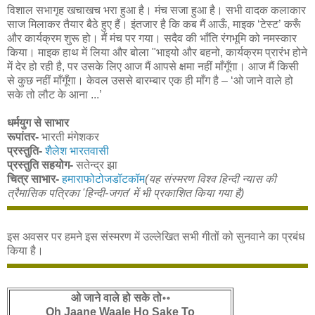
विशाल सभागृह खचाखच भरा हुआ है। मंच सजा हुआ है। सभी वादक कलाकार
साज मिलाकर तैयार बैठे हुए हैं। इंतजार है कि कब मैं आऊँ, माइक ‘टेस्‍ट’ करूँ
और कार्यक्रम शुरू हो। मैं मंच पर गया। सदैव की भाँति रंगभूमि को नमस्‍कार
किया। माइक हाथ में लिया और बोला "भाइयो और बहनो, कार्यक्रम प्रारंभ होने
में देर हो रही है, पर उसके लिए आज मैं आपसे क्षमा नहीं माँगूँगा। आज मैं किसी
से कुछ नहीं माँगूँगा। केवल उससे बारम्‍बार एक ही माँग है – ‘ओ जाने वाले हो
सके तो लौट के आना ...’
धर्मयुग से साभार
रूपांतर-
भारती मंगेशकर
प्रस्तुति-
शैलेश भारतवासी
प्रस्तुति सहयोग-
सतेन्द्र झा
चित्र साभार-
हमाराफोटोजडॉटकॉम
(यह संस्मरण विश्व हिन्दी न्यास की
त्रैमासिक पत्रिका 'हिन्दी-जगत' में भी प्रकाशित किया गया है)
इस अवसर पर हमने इस संस्मरण में उल्लेखित सभी गीतों को सुनवाने का प्रबंध
किया है।
ओ जाने वाले हो सके तो॰॰
Oh Jaane Waale Ho Sake To