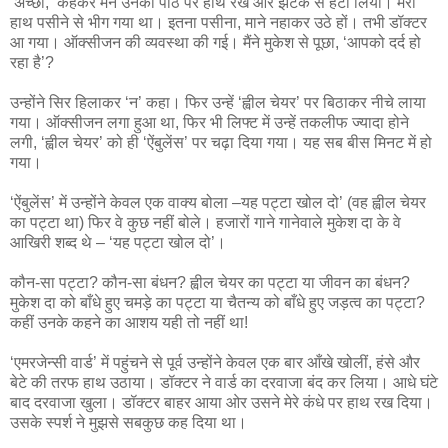
‘अच्‍छा,’ कहकर मैंने उनकी पीठ पर हाथ रख और झटके से हटा लिया। मेरा
हाथ पसीने से भीग गया था। इतना पसीना, माने नहाकर उठे हों। तभी डॉक्‍टर
आ गया। ऑक्‍सीजन की व्‍यवस्‍था की गई। मैंने मुकेश से पूछा, ‘आपको दर्द हो
रहा है’?
उन्‍होंने सिर हिलाकर ‘न’ कहा। फिर उन्‍हें ‘ह्वील चेयर’ पर बिठाकर नीचे लाया
गया। ऑक्‍सीजन लगा हुआ था, फिर भी लिफ्ट में उन्‍हें तकलीफ ज्‍यादा होने
लगी, ‘ह्वील चेयर’ को ही ‘ऐंबुलेंस’ पर चढ़ा दिया गया। यह सब बीस मिनट में हो
गया।
‘ऐंबुलेंस’ में उन्‍होंने केवल एक वाक्‍य बोला –यह पट्टा खोल दो’ (वह ह्वील चेयर
का पट्टा था) फिर वे कुछ नहीं बोले। हजारों गाने गानेवाले मुकेश दा के वे
आखिरी शब्‍द थे – ‘यह पट्टा खोल दो’।
कौन-सा पट्टा? कौन-सा बंधन? ह्वील चेयर का पट्टा या जीवन का बंधन?
मुकेश दा को बाँधे हुए चमड़े का पट्टा या चैतन्‍य को बाँधे हुए जड़त्‍व का पट्टा?
कहीं उनके कहने का आशय यही तो नहीं था!
‘एमरजेन्‍सी वार्ड’ में पहुंचने से पूर्व उन्‍होंने केवल एक बार आँखे खोलीं, हंसे और
बेटे की तरफ हाथ उठाया। डॉक्‍टर ने वार्ड का दरवाजा बंद कर लिया। आधे घंटे
बाद दरवाजा खुला। डॉक्‍टर बाहर आया ओर उसने मेरे कंधे पर हाथ रख दिया।
उसके स्‍पर्श ने मुझसे सबकुछ कह दिया था।