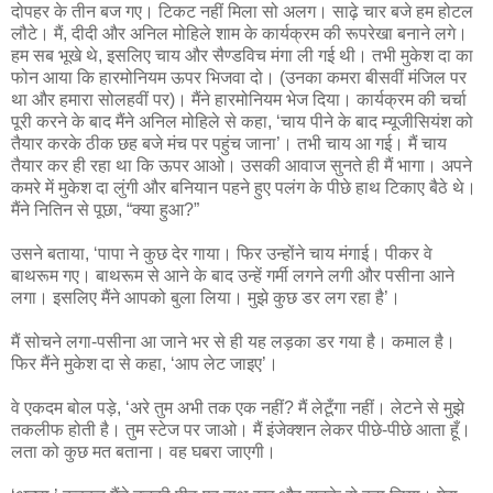
दोपहर के तीन बज गए। टिकट नहीं मिला सो अलग। साढ़े चार बजे हम होटल
लौटे। मैं, दीदी और अनिल मोहिले शाम के कार्यक्रम की रूपरेखा बनाने लगे।
हम सब भूखे थे, इसलिए चाय और सैण्‍डविच मंगा ली गई थी। तभी मुकेश दा का
फोन आया कि हारमोनियम ऊपर भिजवा दो। (उनका कमरा बीसवीं मंजिल पर
था और हमारा सोलहवीं पर)। मैंने हारमोनियम भेज दिया। कार्यक्रम की चर्चा
पूरी करने के बाद मैंने अनिल मोहिले से कहा, ‘चाय पीने के बाद म्‍यूजीसियंश को
तैयार करके ठीक छह बजे मंच पर पहुंच जाना’। तभी चाय आ गई। मैं चाय
तैयार कर ही रहा था कि ऊपर आओ। उसकी आवाज सुनते ही मैं भागा। अपने
कमरे में मुकेश दा लुंगी और बनियान पहने हुए पलंग के पीछे हाथ टिकाए बैठे थे।
मैंने नितिन से पूछा, “क्‍या हुआ?”
उसने बताया, ‘पापा ने कुछ देर गाया। फिर उन्‍होंने चाय मंगाई। पीकर वे
बाथरूम गए। बाथरूम से आने के बाद उन्‍हें गर्मी लगने लगी और पसीना आने
लगा। इसलिए मैंने आपको बुला लिया। मुझे कुछ डर लग रहा है’।
मैं सोचने लगा-पसीना आ जाने भर से ही यह लड़का डर गया है। कमाल है।
फिर मैंने मुकेश दा से कहा, ‘आप लेट जाइए’।
वे एकदम बोल पड़े, ‘अरे तुम अभी तक एक नहीं? मैं लेटूँगा नहीं। लेटने से मुझे
तकलीफ होती है। तुम स्‍टेज पर जाओ। मैं इंजेक्शन लेकर पीछे-पीछे आता हूँ।
लता को कुछ मत बताना। वह घबरा जाएगी।