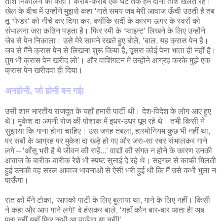
ताश निकालने को कहा। करीब-करीब एक घंटे तक हम दोनों ताश खेलते रहे।
खेल के बीच में उन्‍होंने मुझसे कहा ‘गाते समय जब मेरी आवाज ऊँची उठती है तब
तू ‘फेडर’ को नीचे कर दिया कर, क्‍योंकि सर्दी के कारण ऊपर के स्‍वरों को
संभालना जरा कठिन पड़ता है। फिर रमी के ‘प्‍वाइन्‍ट’ लिखने के लिए उन्‍होंने
जेब से पेन निकाला। उसे मेरे सामने रखते हुए बोले, ‘बाल, यह क्रास पेन है।
जब से मैंने क्रास पेन से लिखना शुरू किया है, दूसरा कोई पेना भाता ही नहीं है।
तुम भी क्रास पेन खरीद लो’। और वाशिंगटन में उन्‍होंने आग्रह करके मुझे एक
क्रास पेन खरीदवा ही दिया।
अनहोनी, जो होनी बन गई!
उसी शाम भारतीय राजदूत के यहाँ हमारी पार्टी थी। देश-विदेश के लोग आए हुए
थे। मुकेश दा अपनी रोज की पोशाक में इधर-उधर घूम रहे थे। तभी किसी ने
सुझाया कि गाना होना चाहिए। उस जगह तबला, हारमोनियम कुछ भी नहीं था,
पर सबों के आग्रह पर मुकेश दा खड़े हो गए और जरा-सा स्‍वर संभालकर गाने
लगे – ‘आँसू भरी है ये जीवन की राहें...’ वाद्यों की संगत न होने के कारण उनकी
आवाज के बारीक-बारीक रेशे भी स्‍पष्‍ट सुनाई दे रहे थे। सहगल से काफी मिलती
हुई उनकी वह सरल आवाज भावनाओं से ऐसी भरी हुई थी कि मैं उसे कभी भुला न
पाऊँगा।
रात को मैंने टोका, ‘आपको पार्टी के लिए बुलाया था, गाने के लिए नहीं। किसी
ने कहा और आप गाने लगे!’ वे हंसकर बाले, ‘यहाँ कौन बार-बार आता है! अब
पता नहीं यहाँ फिर कभी आ पाऊँगा या नहीं!’