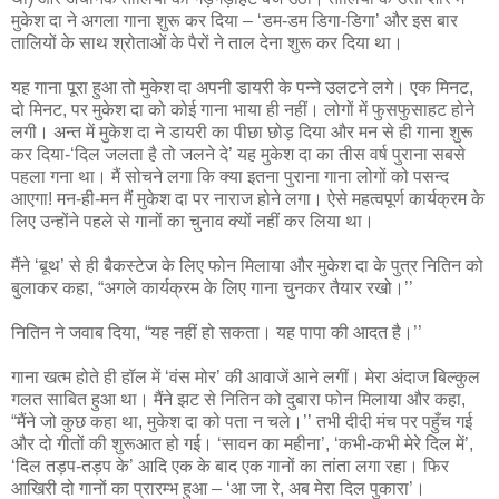
मुकेश दा ने अगला गाना शुरू कर दिया – ‘डम-डम डिगा-डिगा’ और इस बार
तालियों के साथ श्रोताओं के पैरों ने ताल देना शुरू कर दिया था।
यह गाना पूरा हुआ तो मुकेश दा अपनी डायरी के पन्‍ने उलटने लगे। एक मिनट,
दो मिनट, पर मुकेश दा को कोई गाना भाया ही नहीं। लोगों में फुसफुसाहट होने
लगी। अन्‍त में मुकेश दा ने डायरी का पीछा छोड़ दिया और मन से ही गाना शुरू
कर दिया-‘दिल जलता है तो जलने दे’ यह मुकेश दा का तीस वर्ष पुराना सबसे
पहला गना था। मैं सोचने लगा कि क्‍या इतना पुराना गाना लोगों को पसन्‍द
आएगा! मन-ही-मन मैं मुकेश दा पर नाराज होने लगा। ऐसे महत्‍वपूर्ण कार्यक्रम के
लिए उन्‍होंने पहले से गानों का चुनाव क्‍यों नहीं कर लिया था।
मैंने ‘बूथ’ से ही बैकस्‍टेज के लिए फोन मिलाया और मुकेश दा के पुत्र नितिन को
बुलाकर कहा, “अगले कार्यक्रम के लिए गाना चुनकर तैयार रखो।’’
नितिन ने जवाब दिया, “यह नहीं हो सकता। यह पापा की आदत है।’’
गाना खत्‍म होते ही हॉल में ‘वंस मोर’ की आवाजें आने लगीं। मेरा अंदाज बिल्‍कुल
गलत साबित हुआ था। मैंने झट से नितिन को दुबारा फोन मिलाया और कहा,
“मैंने जो कुछ कहा था, मुकेश दा को पता न चले।’’ तभी दीदी मंच पर पहुँच गई
और दो गीतों की शुरूआत हो गई। ‘सावन का महीना’, ‘कभी-कभी मेरे दिल में’,
‘दिल तड़प-तड़प के’ आदि एक के बाद एक गानों का तांता लगा रहा। फिर
आखिरी दो गानों का प्रारम्‍भ हुआ – ‘आ जा रे, अब मेरा दिल पुकारा’।