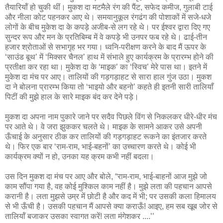
तैयारियॉं हो चुकी थीं। मुकश दा मटमैले रंग की पैंट, सफेद कमीज, गुलाबी टाई
और नीला कोट पहनकर आए थे। समयानुकूल रंगढंग की पोशाकों में सजे-धजे
लोगों के बीच मुकेश दा के कपड़े अजीब-से लग रहे थे। पर ईश्‍वर द्वारा दिए गए
सुन्‍दर रूप और मन के प्रतिबिम्‍ब में वे कपड़े भी उनपर फब रहे थे। ढाई-तीन
हजार श्रोताओं से सभागृह भर गया। ध्‍वनि-परीक्षण करने के बाद मैं ऊपर के
‘साउंड बूथ’ में ‘मिक्‍सर चैनल’ हाथ में संभाले हुए कार्यक्रम के प्रारम्‍भ होने की
प्रतीक्षा कर रहा था। मुकेश दा के ‘माइक’ का ‘स्‍विच’ मेरे पास था। इतने में
मुकेश दा मंच पर आए। तालियों की गड़गड़ाहट से सारा हाल गुंज उठा। मुकश
दा ने बोलना प्रारम्‍भ किया तो ‘भाइयो और बहनो’ कहते ही इतनी सारी तालियाँ
पिटीं की मुझे हाल के सारे माइक बंद कर देने पड़े।
मुकश दा अपना नाम पुकारे जाने पर सदैव पिछले विंग से निकलकर धीरे-धीर मंच
पर आते थे। वे जरा झुककर चलते थे। माइक के सामने आकर उसे अपनी
ऊँचाई के अनुसार ठीक कर तालियों की गड़गड़ाहट रूकने का इंतजार करते
थे। फिर एक बार ‘राम-राम, भाई-बहनों’ का उच्‍चारण करते थे। कोई भी
कार्यक्रम क्‍यों न हो, उनका यह क्रम कभी नहीं बदला।
उस दिन मुकश दा मंच पर आए और बोले, “राम-राम, भाई-बाहनों आज मुझे जो
काम सौंपा गया है, वह कोई मुश्किल काम नहीं है। मुझे लता की पहचान आपसे
करानी है। लता मुझसे उम्र में छोटी है और कद में भी; पर उसकी कला हिमालय
से भी ऊँची है। उसकी पहचान मैं आपसे क्‍या कराऊँ! आइए, हम सब खूब जोर से
तालियॉं बजाकर उसका स्‍वागत करें! लता मंगेशकर ....’’