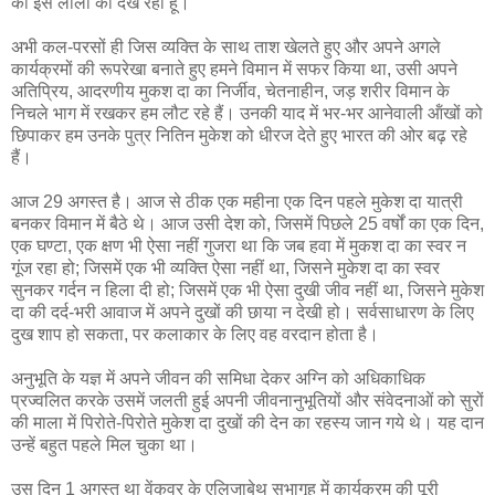
की इस लीला को देख रहा हूँ।
अभी कल-परसों ही जिस व्‍यक्ति के साथ ताश खेलते हुए और अपने अगले
कार्यक्रमों की रूपरेखा बनाते हुए हमने विमान में सफर किया था, उसी अपने
अतिप्रिय, आदरणीय मुकश दा का निर्जीव, चेतनाहीन, जड़ शरीर विमान के
निचले भाग में रखकर हम लौट रहे हैं। उनकी याद में भर-भर आनेवाली ऑंखों को
छिपाकर हम उनके पुत्र नितिन मुकेश को धीरज देते हुए भारत की ओर बढ़ रहे
हैं।
आज 29 अगस्‍त है। आज से ठीक एक महीना एक दिन पहले मुकेश दा यात्री
बनकर विमान में बैठे थे। आज उसी देश को, जिसमें पिछले 25 वर्षों का एक दिन,
एक घण्‍टा, एक क्षण भी ऐसा नहीं गुजरा था कि जब हवा में मुकश दा का स्‍वर न
गूंज रहा हो; जिसमें एक भी व्‍यक्ति ऐसा नहीं था, जिसने मुकेश दा का स्‍वर
सुनकर गर्दन न‍ हिला दी हो; जिसमें एक भी ऐसा दुखी जीव नहीं था, जिसने मुकेश
दा की दर्द-भरी आवाज में अपने दुखों की छाया न देखी हो। सर्वसाधारण के लिए
दुख शाप हो सकता, पर कलाकार के लिए वह वरदान होता है।
अनुभूति के यज्ञ में अपने जीवन की समिधा देकर अग्नि को अधिकाधिक
प्रज्‍वलित करके उसमें जलती हुई अपनी जीवनानुभूतियों और संवेदनाओं को सुरों
की माला में पिरोते-पिरोते मुकेश दा दुखों की देन का रहस्‍य जान गये थे। यह दान
उन्‍हें बहुत पहले मिल चुका था।
उस दिन 1 अगस्‍त था वेंकुवर के एलिजाबेथ सभागृह में कार्यक्रम की पूरी