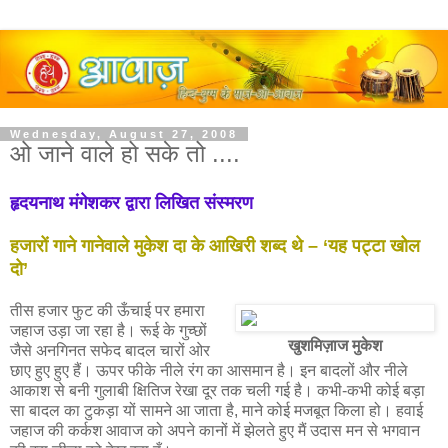
Wednesday, August 27, 2008
ओ जाने वाले हो सके तो ....
हृदयनाथ मंगेशकर द्वारा लिखित संस्मरण
हजारों गाने गानेवाले मुकेश दा के आखिरी शब्‍द थे – ‘यह पट्टा खोल
दो’
तीस हजार फुट की ऊँचाई पर हमारा
जहाज उड़ा जा रहा है। रूई के गुच्‍छों
खुशमिज़ाज मुकेश
जैसे अनगिनत सफेद बादल चारों ओर
छाए हुए हुए हैं। ऊपर फीके नीले रंग का आसमान है। इन बादलों और नीले
आकाश से बनी गुलाबी क्षितिज रेखा दूर तक चली गई है। कभी-कभी कोई बड़ा
सा बादल का टुकड़ा यों सामने आ जाता है, माने कोई मजबूत किला हो। हवाई
जहाज की कर्कश आवाज को अपने कानों में झेलते हुए मैं उदास मन से भगवान