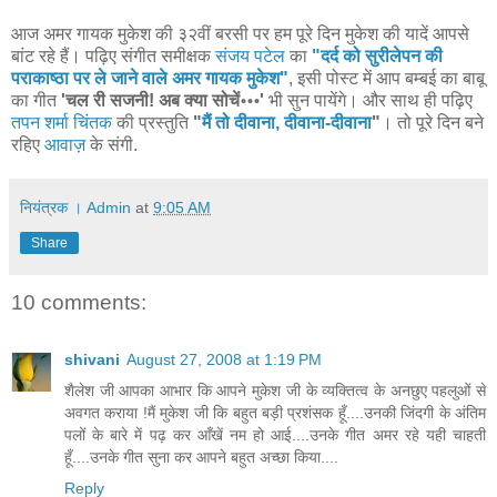
आज अमर गायक मुकेश की ३२वीं बरसी पर हम पूरे दिन मुकेश की यादें आपसे
बांट रहे हैं। पढ़िए संगीत समीक्षक
संजय पटेल
का
"दर्द को सुरीलेपन की
पराकाष्ठा पर ले जाने वाले अमर गायक मुकेश"
, इसी पोस्ट में आप बम्बई का बाबू
का गीत
'चल री सजनी! अब क्या सोचें॰॰॰'
भी सुन पायेंगे। और साथ ही पढ़िए
तपन शर्मा चिंतक
की प्रस्तुति
"
मैं तो दीवाना, दीवाना-दीवाना
"
। तो पूरे दिन बने
रहिए
आवाज़
के संगी.
नियंत्रक । Admin
at
9:05 AM
Share
10 comments:
shivani
August 27, 2008 at 1:19 PM
शैलेश जी आपका आभार कि आपने मुकेश जी के व्यक्तित्व के अनछुए पहलुओं से
अवगत कराया !मैं मुकेश जी कि बहुत बड़ी प्रशंसक हूँ....उनकी जिंदगी के अंतिम
पलों के बारे में पढ़ कर आँखें नम हो आई....उनके गीत अमर रहे यही चाहती
हूँ....उनके गीत सुना कर आपने बहुत अच्छा किया....
Reply