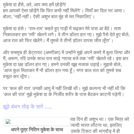
मुकेश दा हँसे, अरे, आप क्‍या हमें छोड़ेंगे!
हम आपको ऐसा छोड़ेंगे कि फिर कभी नहीं मिलेंगे’। मियाँ का दिल भर आया।
बोला, ‘नहीं-नहीं। ऐसी अशुभ बात मुंह से मत निकालिए’।
मुकेश दा हंसे। ‘राम-राम’ कहते हुए गाड़ी में चढ़कर मेरे पास आ बैठे। ताश
निकालकर हम ‘रमी’ खेलने लगे। वे तीन डॉलर हार गए। मुझे पैसे देते हुए बोले,
आज रात को फिर खेलेंगे। मैं तुमसे ये तीनों डॉलर वापस जीत लूँगा’।
और सचमुच ही डेट्रायट (अमरीका) में उन्‍होंने मुझे अपने कमरे में बुला लिया और
मैं, अरूण, रवि उनके साथ रात साढ़े ग्‍यारह बजे तक ‘रमी’ खेलते रहे। इस बार
मुकेश दा छह डॉलर हार गए। हमने उनकी खूब मजाक उड़ाई। मुझसे बोले,
‘आज कुल मिलाकर मैं नौ डॉलर हार गया हूँ। मगर कल रात को तुमसे सब
वसूल कर लूँगा।
पर ‘कल की रात’ उनकी आयु में नहीं लिखी थी। मुझे कल्‍पना भी नहीं थी कि
‘कल की रात’ मुझे मुकेश दा के निर्जीव शरीर के पास बैठकर काटनी पड़ेगी।
झूठे बंधन तोड़ के सारे .....
वह दिन ही अशुभ था। एक मित्र को
जल्‍दी भारत लौटना था, इसलिए
अपने पुत्र नितिन मुकेश के साथ
उसके टिकट की भागदौड़ में ही