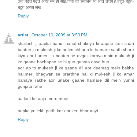
तक पढ़ते पढ़ते आंखे नम हो आई.गानों का संकलन भी अति उत्तम है.बहुत-बहुत-
बहुत अच्छा लेख
Reply
artist.
October 10, 2009 at 3:53 PM
shailesh ji aapka bahut bahut shukriya ki aapne itani saari
baaten jo mukesh ji ke antim chhann ki hamare saath share
kiya aor humen in baaton se avgat karaya.main mukesh ji
ke gaane bachapan se hi gun gunata aaya hun
aor ab to mukesh ji ke gaane dil aor deemag mein beithe
hai.meri bhagwan se prarthna hai ki mukesh ji ko amar
banaye rakhe aor unake gaane hamare dil mein yunhi
gunjata rahe
aa lout ke aaja mere meet.........
aapka ye lekh padh kar aanken bhar aayi.
Reply