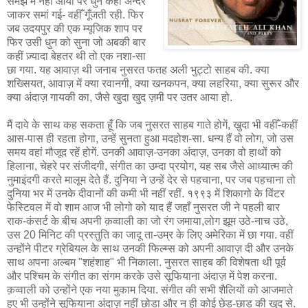
समझ में नहीं आया पर धुन कहीं अन्दर
जाकर समां गई- वहीँ गूँजती रही. फिर
जब उदयपुर की एक म्यूजिक शाप पर
फिर उसी धुन को सुना जो अबकी बार
कहीं ज़्यादा बेहतर थी तो एक नशा-सा
छा गया. यह आवाज़ थी जनाब नुसरत फतह अली भुट्टो साहब की. क्या
शख्सियत, आवाज़ में क्या रवानगी, क्या खनकपन, क्या लहरिया, क्या सुरूर और
क्या अंदाज़ गायकी का, जैसे खुदा खुद ज़मी पर उतर आया हो.
मैं दावे के साथ कह सकता हूँ कि जब नुसरत साहब गाते होगें, खुदा भी वहीँ-कहीं
आस-पास ही रहता होगा, उन्हें सुनता हुआ मदहोश-सा. धन्य हैं वो लोग, जो उस
समय वहां मौजूद रहें होगें. उनकी आवाज़-उनका अंदाज़, उनका वो हाथों को
हिलाना, चेहरे पर संजीदगी, संगीत का उम्दा प्रयोग, यह सब जैसे आध्यात्म की
नुमाइंदगी करते मालूम देते हैं. दुनिया ने उन्हें देर से पहचाना, पर जब पहचाना तो
दुनिया भर में उनके दीवानों की कमी भी नहीं रहीं. १९९३ में शिकागो के विंटर
फेस्टिवल में वो शाम आज भी लोगो को याद हैं जहाँ नुसरत जी ने पहली बार
राक-कंसर्ट के बीच अपनी क़व्वाली का जो रंग जमाया,लोग झूम उठे-नाच उठे,
उस 20 मिनिट की प्रस्तुति का जादू ता-उम्र के लिए अमेरिका में छा गया. वहीं
उन्होंने पीटर ग्रेबियल के साथ उनकी फिल्म्स को अपनी आवाज़ दी और उनके
साथ अपना अल्बम "शहंशाह" भी निकाला. नुसरत साहब की विशेषता थी पूर्व
और पश्चिम के संगीत का संगम करके उसे सूफियाना अंदाज़ में पेश करना.
क़व्वाली को उन्होंने एक नया मुकाम दिया. संगीत की सभी शैलियों को आजमाते
हुए भी उन्होंने सूफियाना अंदाज़ नहीं छोडा और न ही कोई छेड़-छाड़ की खुद से.