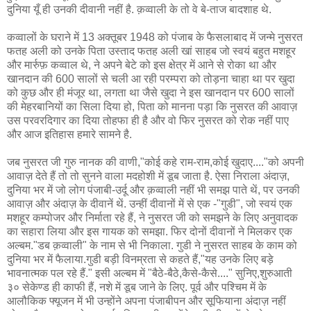
दुनिया यूँ ही उनकी दीवानी नहीं है. क़व्वाली के तो वे बे-ताज बादशाह थे.
कव्वालों के घराने में 13 अक्तूबर 1948 को पंजाब के फैसलाबाद में जन्मे नुसरत
फतह अली को उनके पिता उस्ताद फतह अली खां साहब जो स्वयं बहुत मशहूर
और मार्रुफ़ कव्वाल थे, ने अपने बेटे को इस क्षेत्र में आने से रोका था और
खानदान की 600 सालों से चली आ रही परम्परा को तोड़ना चाहा था पर खुदा
को कुछ और ही मंजूर था, लगता था जैसे खुदा ने इस खानदान पर 600 सालों
की मेहरबानियों का सिला दिया हो, पिता को मानना पड़ा कि नुसरत की आवाज़
उस परवरदिगार का दिया तोहफा ही है और वो फिर नुसरत को रोक नहीं पाए
और आज इतिहास हमारे सामने है.
जब नुसरत जी गुरु नानक की वाणी,"कोई कहे राम-राम,कोई खुदाए...."को अपनी
आवाज़ देते हैं तो तो सुनने वाला मदहोशी में डूब जाता है. ऐसा निराला अंदाज़,
दुनिया भर में जो लोग पंजाबी-उर्दू और क़व्वाली नहीं भी समझ पाते थें, पर उनकी
आवाज़ और अंदाज़ के दीवानें थें. उन्हीं दीवानों में से एक -"गुडी", जो स्वयं एक
मशहूर कम्पोजर और निर्माता रहे हैं, ने नुसरत जी को समझने के लिए अनुवादक
का सहारा लिया और इस गायक को समझा. फिर दोनों दीवानों ने मिलकर एक
अल्बम."डब क़व्वाली" के नाम से भी निकाला. गुडी ने नुसरत साहब के काम को
दुनिया भर में फैलाया.गुडी बड़ी विनम्रता से कहते हैं,"यह उनके लिए बड़े
भावनात्मक पल रहे हैं." इसी अल्बम में "बैठे-बैठे,कैसे-कैसे...." सुनिए,शुरुआती
३० सेकेण्ड ही काफी हैं, नशे में डूब जाने के लिए. पूर्व और पश्चिम में के
आलौकिक फ्यूजन में भी उन्होंने अपना पंजाबीपन और सूफियाना अंदाज़ नहीं