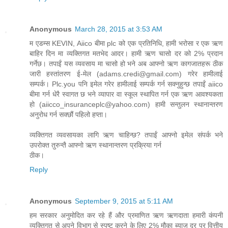
Anonymous
March 28, 2015 at 3:53 AM
म एडम्स KEVIN, Aiico बीमा plc को एक प्रतिनिधि, हामी भरोसा र एक ऋण
बाहिर दिन मा व्यक्तिगत मतभेद आदर। हामी ऋण चासो दर को 2% प्रदान
गर्नेछ। तपाईं यस व्यवसाय मा चासो हो भने अब आफ्नो ऋण कागजातहरू ठीक
जारी हस्तांतरण ई-मेल (adams.credi@gmail.com) गरेर हामीलाई
सम्पर्क। Plc.you पनि इमेल गरेर हामीलाई सम्पर्क गर्न सक्नुहुन्छ तपाईं aiico
बीमा गर्न धेरै स्वागत छ भने व्यापार वा स्कूल स्थापित गर्न एक ऋण आवश्यकता
हो (aiicco_insuranceplc@yahoo.com) हामी सन्तुलन स्थानान्तरण
अनुरोध गर्न सक्छौं पहिलो हप्ता।
व्यक्तिगत व्यवसायका लागि ऋण चाहिन्छ? तपाईं आफ्नो इमेल संपर्क भने
उपरोक्त तुरुन्तै आफ्नो ऋण स्थानान्तरण प्रक्रिया गर्न
ठीक।
Reply
Anonymous
September 9, 2015 at 5:11 AM
हम सरकार अनुमोदित कर रहे हैं और प्रमाणित ऋण ऋणदाता हमारी कंपनी
व्यक्तिगत से अपने विभाग से स्पष्ट करने के लिए 2% मौका ब्याज दर पर वित्तीय