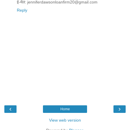
ई-मेल: jenniferdawsonloanfirm20@gmail.com
Reply
‹
›
Home
View web version