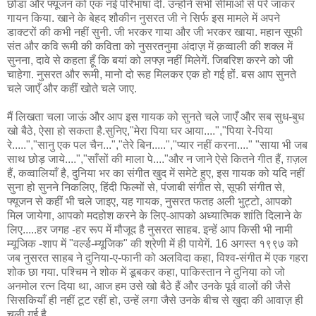
छोडा और फ्यूजन को एक नई परिभाषा दी. उन्होंने सभी सीमाओं से परे जाकर
गायन किया. खाने के बेहद शौकीन नुसरत जी ने सिर्फ इस मामले में अपने
डाक्टरों की कभी नहीं सुनी. जी भरकर गाया और जी भरकर खाया. महान सूफी
संत और कवि रूमी की कविता को नुसरतनुमा अंदाज़ में क़व्वाली की शक्ल में
सुनना, दावे से कहता हूँ कि बयां को लफ्ज़ नहीं मिलेगें. जिबरिश करने को जी
चाहेगा. नुसरत और रूमी, मानो दो रूह मिलकर एक हो गई हों. बस आप सुनते
चले जाएँ और कहीं खोते चले जाए.
मैं लिखता चला जाऊं और आप इस गायक को सुनते चले जाएँ और सब सुध-बुध
खो बैठे, ऐसा हो सकता है.सुनिए,"मेरा पिया घर आया....","पिया रे-पिया
रे.....","सानु एक पल चैन...","तेरे बिन.....","प्यार नहीं करना...." "साया भी जब
साथ छोड़ जाये....","साँसों की माला पे...."और न जाने ऐसे कितने गीत हैं, ग़ज़ल
हैं, कव्वालियाँ है, दुनिया भर का संगीत खुद में समेटे हुए, इस गायक को यदि नहीं
सुना हो सुनने निकलिए, हिंदी फिल्मों से, पंजाबी संगीत से, सूफी संगीत से,
फ्यूजन से कहीं भी चले जाइए, यह गायक, नुसरत फतह अली भुट्टो, आपको
मिल जायेगा, आपको मदहोश करने के लिए-आपको अध्यात्मिक शांति दिलाने के
लिए.....हर जगह -हर रूप में मौजूद है नुसरत साहब. इन्हें आप किसी भी नामी
म्यूजिक -शाप में "वर्ल्ड-म्यूजिक" की श्रेणी में ही पायेगें. 16 अगस्त १९९७ को
जब नुसरत साहब ने दुनिया-ए-फानी को अलविदा कहा, विश्व-संगीत में एक गहरा
शोक छा गया. पश्चिम ने शोक में डूबकर कहा, पाकिस्तान ने दुनिया को जो
अनमोल रत्न दिया था, आज हम उसे खो बैठे हैं और उनके पूर्व वालों की जैसे
सिसकियाँ ही नहीं टूट रहीं हो, उन्हें लगा जैसे उनके बीच से खुदा की आवाज़ ही
चली गई है.