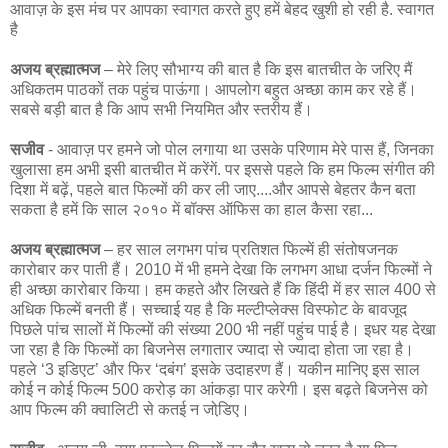
आवाज़ के इस मंच पर आपका स्वागत करते हुए हमें बेहद खुशी हो रही है. स्वागत
है
अजय ब्रह्मात्मज
– मेरे लिए सौभाग्‍य की बात है कि इस बातचीत के जरिए मैं
अधिकतम पाठकों तक पहुंच पाऊंगा। आपलोग बहुत अच्‍छा काम कर रहे हैं।
सबसे बड़ी बात है कि आप सभी नियमित और स्‍तरीय हैं।
सजीव
- आवाज़ पर हमने जो पोल लगाया था उसके परिणाम मेरे पास हैं, जिनका
खुलासा हम अभी इसी बातचीत में करेंगें. पर इससे पहले कि हम फिल्म संगीत की
दिशा में बढ़ें, पहले बात फिल्मों की कर ली जाए....और आपसे बेहतर कैन बता
सकता है हमें कि साल २०१० में बॉक्स ऑफिस का हाल कैसा रहा...
अजय ब्रह्मात्मज
– हर साल लगभग पांच प्रतिशत फिल्‍में ही संतोषजनक
कारोबार कर पाती हैं। 2010 में भी हमने देखा कि लगभग आधा दर्जन फिल्‍मों ने
ही अच्‍छा कारोबार किया। हम कहते और लिखते हैं कि हिंदी में हर साल 400 से
अधिक फिल्‍में बनती हैं। सच्‍चाई यह है कि मल्‍टीप्‍लेक्‍स विस्‍फोट के बावजूद
पिछले पांच सालों में फिल्‍मों की संख्‍या 200 भी नहीं पहुंच पाई है। इधर यह देखा
जा रहा है कि फिल्‍मों का बिजनेस लगातार ज्‍यादा से ज्‍यादा होता जा रहा है।
पहले ‘3 इडिएट’ और फिर ‘दबंग’ इसके उदाहरण हैं। यकीन मानिए इस साल
कोई न कोई फिल्‍म 500 करोड़ का आंकड़ा पार करेगी। इस बढ़ते बिजनेस को
आप फिल्‍म की क्‍वालिटी से कतई न जोडि़ए।