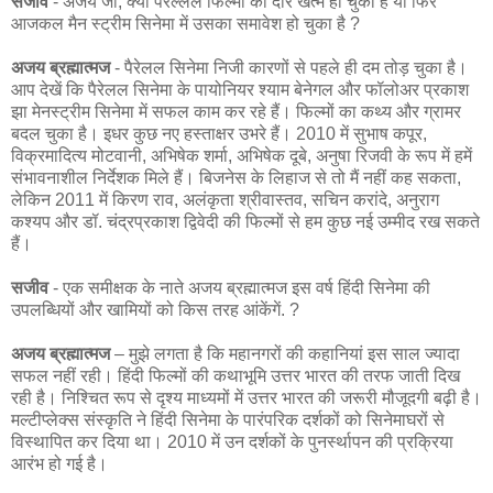
सजीव
- अजय जी, क्या परल्लेल फिल्मों का दौर खत्म हो चुका है या फिर
आजकल मैन स्ट्रीम सिनेमा में उसका समावेश हो चुका है ?
अजय ब्रह्मात्मज
- पैरेलल सिनेमा निजी कारणों से पहले ही दम तोड़ चुका है।
आप देखें कि पैरेलल सिनेमा के पायोनियर श्‍याम बेनेगल और फॉलोअर प्रकाश
झा मेनस्‍ट्रीम सिनेमा में सफल काम कर रहे हैं। फिल्‍मों का कथ्‍य और ग्रामर
बदल चुका है। इधर कुछ नए हस्‍ताक्षर उभरे हैं। 2010 में सुभाष कपूर,
विक्रमादित्‍य मोटवानी, अभिषेक शर्मा, अभिषेक दूबे, अनुषा रिजवी के रूप में हमें
संभावनाशील निर्देशक मिले हैं। बिजनेस के लिहाज से तो मैं नहीं कह सकता,
लेकिन 2011 में किरण राव, अलंकृता श्रीवास्‍तव, सचिन करांदे, अनुराग
कश्‍यप और डॉ. चंद्रप्रकाश द्विवेदी की फिल्‍मों से हम कुछ नई उम्‍मीद रख सकते
हैं।
सजीव
- एक समीक्षक के नाते अजय ब्रह्मात्मज इस वर्ष हिंदी सिनेमा की
उपलब्धियों और खामियों को किस तरह आंकेंगें. ?
अजय ब्रह्मात्मज
– मुझे लगता है कि महानगरों की क‍हानियां इस साल ज्‍यादा
सफल नहीं रही। हिंदी फिल्‍मों की कथाभूमि उत्तर भारत की तरफ जाती दिख
रही है। निश्चित रूप से दृश्‍य माध्‍यमों में उत्तर भारत की जरूरी मौजूदगी बढ़ी है।
मल्‍टीप्‍लेक्‍स संस्‍कृति ने हिंदी सिनेमा के पारंपरिक दर्शकों को सिनेमाघरों से
विस्‍थापित कर दिया था। 2010 में उन दर्शकों के पुनर्स्‍थापन की प्रक्रिया
आरंभ हो गई है।