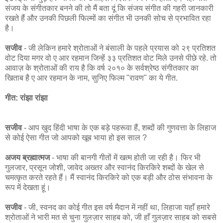
संजय के संगीतकार बनने की तो मैं बता दूं कि संजय संगीत की गहरी जानकारी
रखते हैं और उनकी पिछली फिल्‍मों का संगीत भी उनकी सोच से प्रभावित रहा
है।
सजीव
- जी लेकिन हमारे श्रोताओं ने बंसाली के पहले प्रयास को २९ प्रतिशत
वोट दिया मगर वो ए आर रहमान जिन्हें ३३ प्रतिशत वोट मिले उनसे पीछे रहे. तो
आवाज़ के श्रोताओं की राय है कि वर्ष २०१० के सर्वश्रेष्ठ संगीतकार का
खिताब है ए आर रहमान के नाम, सुनिए फिल्म "रावण" का ये गीत.
गीत: रांझा रांझा
सजीव
- आप खुद हिंदी भाषा के एक बड़े पहरूवा हैं, शब्दों की गुणवत्ता के लिहाज
से कोई ऐसा गीत जो आपको खूब भाया हो इस साल ?
अजय ब्रह्मात्मज
- भाषा की बानगी गीतों में खत्‍म होती जा रही है। फिर भी
गुलजार, प्रसून जोशी, जावेद अख्‍तर और स्‍वानं‍द किरकिरे शब्‍दों के खेल से
चमत्‍कृत करते रहते हैं। मैं स्‍वानंद किरकिरे को एक बड़ी और ठोस संभावना के
रूप में देखता हूं।
सजीव
- जी, स्वनद का कोई गीत इस वर्ष मैदान में नहीं था, लिहाजा यहाँ हमारे
श्रोताओं ने भारी मत से चुना गुलज़ार साहब को, जी हाँ गुलज़ार साहब को सबसे