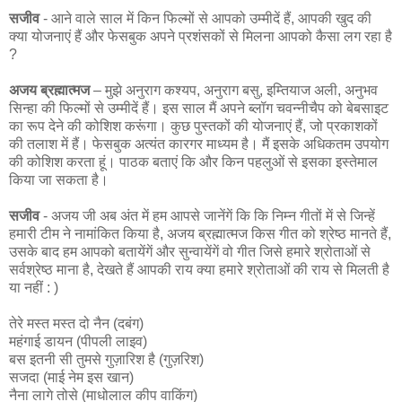
सजीव
- आने वाले साल में किन फिल्मों से आपको उम्मीदें हैं, आपकी खुद की
क्या योजनाएं हैं और फेसबुक अपने प्रशंसकों से मिलना आपको कैसा लग रहा है
?
अजय ब्रह्मात्मज
– मुझे अनुराग कश्‍यप, अनुराग बसु, इम्तियाज अली, अनुभव
सिन्‍हा की फिल्‍मों से उम्‍मीदें हैं। इस साल मैं अपने ब्‍लॉग चवन्‍नीचैप को बेबसाइट
का रूप देने की कोशिश करूंगा। कुछ पुस्‍तकों की योजनाएं हैं, जो प्रकाशकों
की तलाश में हैं। फेसबुक अत्‍यंत कारगर माध्‍यम है। मैं इसके अधिकतम उपयोग
की कोशिश करता हूं। पाठक बताएं कि और किन पहलुओं से इसका इस्‍तेमाल
किया जा सकता है।
सजीव
- अजय जी अब अंत में हम आपसे जानेंगें कि कि निम्न गीतों में से जिन्हें
हमारी टीम ने नामांकित किया है, अजय ब्रह्मात्मज किस गीत को श्रेष्ठ मानते हैं,
उसके बाद हम आपको बतायेंगें और सुन्वायेंगें वो गीत जिसे हमारे श्रोताओं से
सर्वश्रेष्ठ माना है, देखते हैं आपकी राय क्या हमारे श्रोताओं की राय से मिलती है
या नहीं : )
तेरे मस्त मस्त दो नैन (दबंग)
महंगाई डायन (पीपली लाइव)
बस इतनी सी तुमसे गुज़ारिश है (गुज़रिश)
सजदा (माई नेम इस खान)
नैना लागे तोसे (माधोलाल कीप वाकिंग)