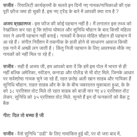
सजीव
- रियालिटी कार्यक्रमों के चलते इन दिनों नए गायक/गायिकाओं की एक
पूरी फ़ौज जमा हो चुकी है. इस नए ट्रेंड के बारे में आपकी क्या राय है ?
अजय ब्रह्मात्मज
- इस फौज की कोई पहचान नहीं है। मैं लगातार इस तथ्‍य को
रेखांकित कर रहा हूं कि श्रेया घोषाल और सुनिधि चौहान के बाद किसी महिला
स्‍वर ने अपनी पहचान नहीं बनाई। गायकों में केवल मोहित चौहान ही पहचान में
आ रहे हैं। संगीत निर्देशन में तकनीक के हावी होने से साधारण आवाज किसी
एक गाने में अच्‍छी लग जाती है। किंतु निजी पहचान के लिए आवश्‍यक मौके नए
गायकों को नहीं मिल पा रहे हैं।
सजीव
- सही है अजय जी, हम आपको बता दें कि हमें इस पोल में भारत से ही
नहीं बल्कि अमेरिका, स्वीडन, कनाडा और पोलेंड से भी वोट मिले. जिनके आधार
पर सर्वश्रेष्ठ गायक चुने जा रहे हैं, रहत फ़तेह अली खान साहब और गायिका हैं
सुनिधि चौहान. राहत साहब और के के के बीच जबरदस्त मुकाबला हुआ, के के
को ३८ प्रतिशत वोट मिले तो रहत साहब को बाज़ी मार गए ४२ प्रतिशत वोट
लेकर. सुनिधि को ३५ प्रतिशत वोट मिले. सुनते हैं इन दों फनकारों को बैक टू
बैक
गीत: दिल तो बच्चा है जी
सजीव
- वैसे सुनिधि "उडी" के लिए नामांकित हुई थी, पर वो जरा बाद में,