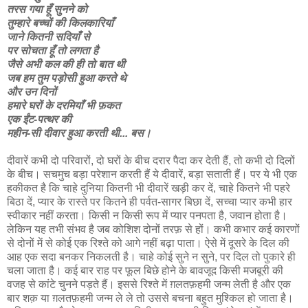
तरस गया हूँ सुनने को
तुम्हारे बच्चों की किलकारियाँ
जाने कितनी सदियाँ से
पर सोचता हूँ तो लगता है
जैसे अभी कल की ही तो बात थी
जब हम तुम पड़ोसी हुआ करते थे
और उन दिनों
हमारे घरों के दरमियाँ भी फ़कत
एक ईंट-पत्थर की
महीन-सी दीवार हुआ करती थी... बस।
दीवारें कभी दो परिवारों, दो घरों के बीच दरार पैदा कर देती हैं, तो कभी दो दिलों
के बीच। सचमुच बड़ा परेशान करती हैं ये दीवारें, बड़ा सताती हैं। पर ये भी एक
हकीकत है कि चाहे दुनिया कितनी भी दीवारें खड़ी कर दें, चाहे कितने भी पहरे
बिठा दें, प्यार के रास्ते पर कितने ही पर्वत-सागर बिछा दें, सच्चा प्यार कभी हार
स्वीकार नहीं करता। किसी न किसी रूप में प्यार पनपता है, जवान होता है।
लेकिन यह तभी संभव है जब कोशिश दोनों तरफ़ से हों। कभी कभार कई कारणों
से दोनों में से कोई एक रिश्ते को आगे नहीं बढ़ा पाता। ऐसे में दूसरे के दिल की
आह एक सदा बनकर निकलती है। चाहे कोई सुने न सुने, पर दिल तो पुकारे ही
चला जाता है। कई बार राह पर फूल बिछे होने के बावजूद किसी मजबूरी की
वजह से कांटे चुनने पड़ते हैं। इससे रिश्ते में ग़लतफ़हमी जन्म लेती है और एक
बार शक़ या ग़लतफ़हमी जन्म ले ले तो उससे बचना बहुत मुश्किल हो जाता है।