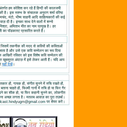
अंतर्गत हम कोशिश कर रहे हैं हिन्दी की कालजयी
ी है। इस स्तम्भ के संचालक अनुराग शर्मा वरिष्ठ
्रेमचंद, मंटो, भीष्म साहनी आदि साहित्यकारों की कई
ज़ दी है। इनका साथ देने वालों में शन्नो
िश्रा, अमिताभ मीत का नाम प्रमुख है। हर
 का पॉडकास्ट प्रसारित करते हैं।
, जिसमें तकनीक की मदद से कवियों की कविताओं
ा जाता है और उसे एक कवि सम्मेलन का रूप दिया
े के आखिरी रविवार को इस विशेष कवि सम्मेलन की
हुत खूबसूरत अंदाज़ में इसे लेकर आती हैं। यदि आप
तो
यहाँ देखें
।
तकार हों, गायक हों, संगीत सुनने में रुचि रखते हों,
 बताना चाहते हों, फिल्मी गानों में रुचि हो या फिर गैर
 पढ़ने का शौक हो, या फिर कहानी सुनने का, लोकगीत
ुनना अच्छा लगता है। मतलब आवाज़ का पूरा तज़र्बा।
ें podcast.hindyugm@gmail.com पर शेयर करें।