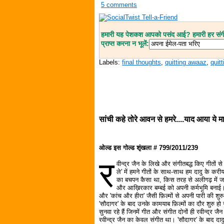
5 comments
हमारी यह पेशकश आपको पसंद आई? हमारी हर संगीत
प्राप्त करना न भूलें:
Labels:
final thoughts
,
quitting awaaz
,
quit
सांची कहे तोरे आवन से हमरे....याद आया ये मा
ओल्ड इस गोल्ड शृंखला # 799/2011/239
र
वीन्द्र जैन के लिखे और संगीतबद्ध किए गीतों से
ले' में हमने गीतों के साथ-साथ हम दादु के करी
का बचपन कैसा था, किस तरह से अलीगढ़ में जन
और आख़िरकार बम्बई को अपनी कर्मभूमि बनाई। य
और 'कांच और हीरा' जैसी फ़िल्मों से अपनी पारी की शुर
'सौदागर' के बाद उनके कामयाब फ़िल्मों का दौर शुरु हो
सुनवा रहे हैं जिनमें गीत और संगीत दोनों ही रवीन्द्र जैन
रवीन्द्र जैन का केवल संगीत था। 'सौदागर' के बाद दादु द्व