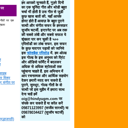
हम आपको सुनवाते हैं, गुज़रे दिनों
का एक चुनिंदा गीत और थोडी बहुत
 पर
चर्चा भी होती है उस गीत से जुडी
कुछ खास बातों की. यहाँ आपके
 गीतों पर एक
होस्ट होते हैं आवाज़ के बहुत पुराने
ृंखला
साथी और संगीत सफर के हमसफ़र
सुजॉय चटर्जी. इन्टरनेट पर अब तक
की सबसे लंबी और सबसे सफल ये
शृंखला पार कर चुकी है ५००
एपिसोडों का लंबा सफर. इस सफर
के कुछ यादगार पड़ावों को जानिये
इस
फ्लेशबैक एपिसोड
में. हम ओल्ड
इस गोल्ड के इस अनुभव को प्रिंट
न
और ऑडियो फॉर्मेट में बदलकर
न
अधिक से अधिक श्रोताओं तक
पहुंचाना चाहते हैं. इस अभियान में
साहब
आप रचनात्मक और आर्थिक सहयोग
र मिश्र
देकर हमारी मदद कर सकते हैं.
द्र संगीत पर
पुराने, सुमधुर, गोल्ड गीतों के वो
साथी जो इस मुहीम में हमारा साथ
देना चाहें हमें
oig@hindyugm.com पर
संपर्क कर सकते हैं या कॉल करें
09871123997 (सजीव सारथी) या
09878034427 (सुजॉय चटर्जी)
को
द्धाजन्ली)