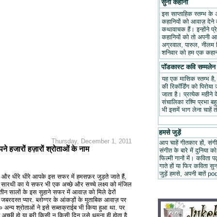
सुनो कहानी
इस साप्ताहिक स्तम्भ के 
कहानियों को आवाज़ देने क
कथावाचक हैं। इन्होंने प
कहानियों को तो अपनी आवा
अग्रवाल, पारुल, नीलम म
शनिवार को हम एक कहानी
पॉडकास्ट कवि सम्मलेन
यह एक मासिक स्तम्भ है
की रिकॉर्डिंग को पिरोय
जाता है। प्रत्येक महीन
संचालिका रश्मि प्रभा ब
भी इसमें भाग लेना चाहें 
हमसे जुड़ें
Thursday, December 1, 2011
आप चाहें गीतकार हों, संगी
हजारों हज़ारों श्रोताओं के नाम
संगीत के बारे में दुनिया को
फिल्मी गानों में। कविता
गाते हों या फिर कविता स
जुड़ें हमसे, अपनी बात
ै और धीरे धीरे आपके इस सफर में हमसफ़र जुड़ते जाते हैं,
 सारथी का ये सफर भी एक अच्छे और सच्चे लक्ष्य को मंजिल
 सालों के इस सुहाने सफर में आवाज़ को मिले ढेरों
रदस्त प्यार. ब्लोग्गर के आंकड़ों के मुताबिक आवाज़ पर
्य श्रोताओं ने इसे सब्सक्राईब भी किया हुआ था. पर
 अच्छी हो या बुरी किसी न किसी दिन उसे थमना ही होता है,