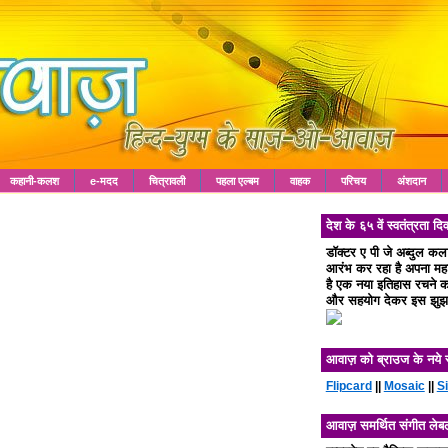
कहानी-कलश
e-मदद
चित्रावली
पहला एल्बम
वाहक
परिचय
अंशदान
देश के ६५ वें स्वतंत्रता
डॉक्टर ए पी जे अब्दुल क
आरंभ कर रहा है अपना महा 
है एक नया इतिहास रचने का
और सहयोग देकर इस झुझा
आवाज़ को ब्राउज के नये 
Flipcard
||
Mosaic
||
S
आवाज़ समर्थित संगीत लेब