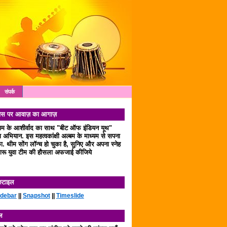
संपर्क
 दिवस पर आवाज़ का आगाज़
लाम के आशीर्वाद का साथ "बीट ऑफ इंडियन यूथ"
अभियान. इस महत्वकांक्षी अल्बम के माध्यम से सपना
. थीम सोंग लॉन्च हो चुका है, सुनिए और अपना स्नेह
रू युवा टीम की हौसला अफजाई कीजिये
स्टाइल
idebar
||
Snapshot
||
Timeslide
ल