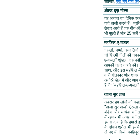
लीजिए,
एक नये गीत का
ओल्ड इज़ गोल्ड
यह आवाज़ का दैनिक स्तम्भ
यादें ताज़ी करते हैं। प्र
लेकर आते हैं एक गीत और 
भी पूछते हैं और 25 सही ज
महफिल-ए-ग़ज़ल
ग़ज़लों, नग्मों, कव्वालि
जो फ़िल्मी गीतों की चम
ए-ग़ज़ल" शृंखला एक कोश
आपकी नज़र करने की। हम
साथ, और इस महफिल में अप
कवि गीतकार और शायर वि
अनोखे खेल में और आप भ
हैं कि "महफ़िल-ए-ग़ज़
ताजा सुर ताल
अक्सर हम लोगों को कहते 
"ताजा सुर ताल" शृंखला 
बढ़िया और सार्थक संगीत ब
में रहकर भी अच्छा संगीत 
हमारा दावा है कि हमारी इ
के दीवाने श्रोता भी हमसे
तो नए भी किसी कोहिनूर