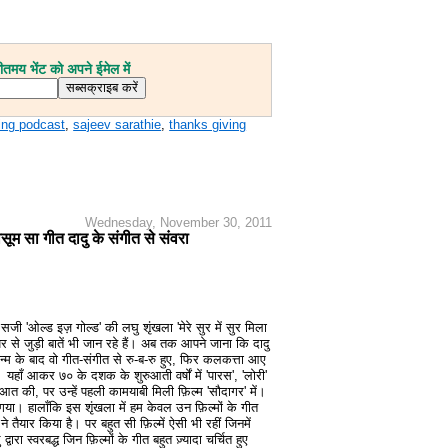
मय भेंट को अपने ईमेल में
ting podcast
,
sajeev sarathie
,
thanks giving
Wednesday, November 30, 2011
सूम सा गीत दादु के संगीत से संवरा
 सजी 'ओल्ड इज़ गोल्ड' की लघु शृंखला 'मेरे सुर में सुर मिला
यर से जुड़ी बातें भी जान रहे हैं। अब तक आपने जाना कि दादु
्म के बाद वो गीत-संगीत से रु-ब-रु हुए, फिर कलकत्ता आए
हाँ आकर ७० के दशक के शुरुआती वर्षों में 'पारस', 'लोरी'
ुआत की, पर उन्हें पहली कामयाबी मिली फ़िल्म 'सौदागर' में।
 गया। हालाँकि इस शृंखला में हम केवल उन फ़िल्मों के गीत
 ने तैयार किया है। पर बहुत सी फ़िल्में ऐसी भी रहीं जिनमें
ारा स्वरबद्ध जिन फ़िल्मों के गीत बहुत ज़्यादा चर्चित हुए