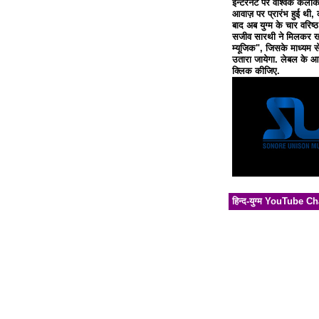
इन्टरनेट पर वैश्विक कलाक
आवाज़ पर प्रारंभ हुई थी, 
बाद अब युग्म के चार वरिष्
सजीव सारथी ने मिलकर खो
म्यूजिक", जिसके माध्यम से
उतारा जायेगा. लेबल के आध
क्लिक कीजिए.
हिन्द-युग्म YouTube C