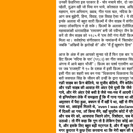
उनकी फ़ेहरिस्त इस प्रकार है - चोर मचाये शोर, दो जा
पहेली, दुल्हन वही जो पिया मन भाये, कोतवाल साब, अखि
महमान, मान अभिमान, ख़्वाब, गीत गाता चल, नदिया के प
आग कब बुझेगी, हिना, विवाह, एक विवाह ऐसा भी। ये तो
इनके अलावा भी बहुत सारी फ़िल्मों में जैन साहब नें सं
ज़्यादा लोकप्रिय न हो सके। फ़िल्मों के अलावा टेलीविज
महत्वाकांक्षी धारावाहिक 'रामायण' बनी जो रवीन्द्र जैन
करें तो जैन साहब को १९८५ में 'राम तेरी गंगा मैली' फ़िल
मिला था। सर्वश्रेष्ठ संगीतकार के नामांकनों में 'चितचोर'
जबकि "अखियों के झरोखों से" और "मैं हूँ ख़ुशरंग हिना" 
आज के अंक में हम आपको सुनवा रहे हैं फिर एक बार 'र
हिट फ़िल्म 'नदिया के पार' (१९८२) का गीत जसपाल सिंह
अंगना में आये बहार भौजी"। फ़िल्म का पार्श्व ग्रामीण थ
पर जब 'राजश्री' ने ९० के दशक में इसी फ़िल्म का शहरी
इसी गीत का शहरी रूप बन गया "धिकताना धिकताना धि
बातें जसपाल सिंह के जीवन की उन्हीं के द्वारा प्रस्तुत 
रफ़ी साहब का फ़ैन बोलिये, या मुजीद बोलिये, मैंने कॉलेज,
और रफ़ी साहब की आवाज़ मेरे अंदर ऐसे घुसी कि जैसे मेर
गाये, और मेरे अंदर ऐसे बसी है जैसे नस-नस में आदमी के
से इन्स्पिरेशन लेके मैं समझता हूँ कि मैं गाना गाता था औ
अमृतसर में पैदा हुआ, बचपन से मैं वहीं पे था, वहीं से मैंन
गाता था, अवार्ड्स मिलते थे, 'even I was decl
मैं दिल्ली आ गया, लॉ किया मैंने, वहाँ सुप्रीम कोर्ट में
और सब मेरे को, आसपास जितने लोग, रिश्तेदार, सब मेरे
उठाओ। तो मैंने कहा कि गुण तो है लेकिन ऐसा कोई आ
दे, और इसके लिए बहुत बड़ी स्ट्रगल है, और मैं बहुत 
मगर कुदरत ने कुछ ऐसा करवाना था कि मेरी बहन की शाद