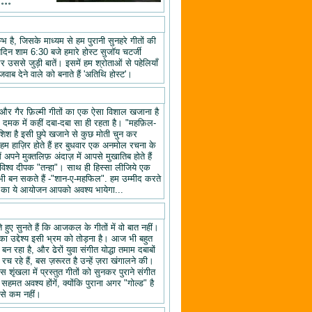
॰॰॰॰
 है, जिसके माध्यम से हम पुरानी सुनहरे गीतों की
तिदिन शाम 6:30 बजे हमारे होस्ट सुजॉय चटर्जी
उससे जुड़ी बातें। इसमें हम श्रोताओं से पहेलियाँ
वाब देने वाले को बनाते हैं 'अतिथि होस्ट'।
यों और गैर फ़िल्मी गीतों का एक ऐसा विशाल खजाना है
क दमक में कहीं दबा-दबा सा ही रहता है। "महफ़िल-
िश है इसी छुपे खजाने से कुछ मोती चुन कर
 हाज़िर होते हैं हर बुधवार एक अनमोल रचना के
ने मुक्तलिफ़ अंदाज़ में आपसे मुखातिब होते हैं
श्व दीपक "तन्हा"। साथ ही हिस्सा लीजिये एक
ी बन सकते हैं -"शान-ए-महफिल". हम उम्मीद करते
ल" का ये आयोजन आपको अवश्य भायेगा...
हुए सुनते हैं कि आजकल के गीतों में वो बात नहीं।
का उद्देश्य इसी भ्रम को तोड़ना है। आज भी बहुत
न रहा है, और ढेरों युवा संगीत योद्धा तमाम दबाबों
रच रहे हैं, बस ज़रूरत है उन्हें ज़रा खंगालने की।
स शृंखला में प्रस्तुत गीतों को सुनकर पुराने संगीत
 सहमत अवश्य होंगें, क्योंकि पुराना अगर "गोल्ड" है
 से कम नहीं।