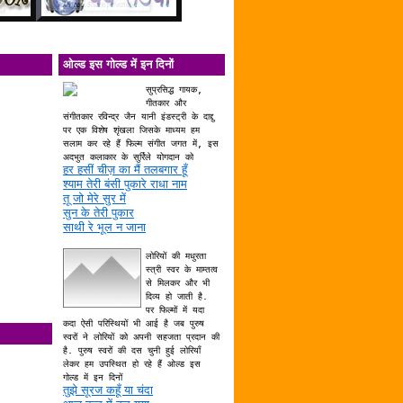
ओल्ड इस गोल्ड में इन दिनों
सुप्रसिद्ध गायक,
गीतकार और
संगीतकार रविन्द्र जैन यानी इंडस्ट्री के दाद्दु
पर एक विशेष शृंखला जिसके माध्यम हम
सलाम कर रहे हैं फिल्म संगीत जगत में, इस
अदभुत कलाकार के सुर्रिले योगदान को
हर हसीं चीज़ का मैं तलबगार हूँ
श्याम तेरी बंसी पुकारे राधा नाम
तू जो मेरे सुर में
सुन के तेरी पुकार
साथी रे भूल न जाना
लोरियों की मधुरता
स्त्री स्वर के माम्तत्व
से मिलकर और भी
दिव्य हो जाती है.
पर फिल्मों में यदा
कदा ऐसी परिस्थियों भी आई है जब पुरुष
स्वरों ने लोरियों को अपनी सहजता प्रदान की
है. पुरुष स्वरों की दस चुनी हुई लोरियाँ
लेकर हम उपस्थित हो रहे हैं ओल्ड इस
गोल्ड में इन दिनों
तुझे सूरज कहूँ या चंदा