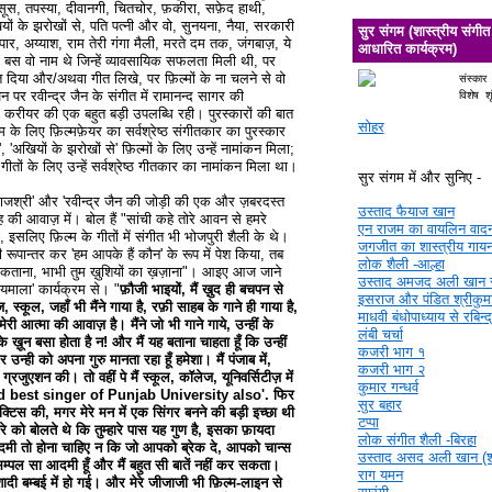
सूस, तपस्या, दीवानगी, चितचोर, फ़कीरा, सफ़ेद हाथी,
यों के झरोखों से, पति पत्नी और वो, सुनयना, नैया, सरकारी
सुर संगम (शास्त्रीय संगीत
ार, अय्याश, राम तेरी गंगा मैली, मरते दम तक, जंगबाज़, ये
आधारित कार्यक्रम)
 बस वो नाम थे जिन्हें व्यावसायिक सफलता मिली थी, पर
गीत दिया और/अथवा गीत लिखे, पर फ़िल्मों के ना चलने से वो
संस्कार
़न पर रवीन्द्र जैन के संगीत में रामानन्द सागर की
विशेष श
 के करीयर की एक बहुत बड़ी उपलब्धि रही। पुरस्कारों की बात
सोहर
्म के लिए फ़िल्मफ़ेयर का सर्वश्रेष्ठ संगीतकार का पुरस्कार
, 'अखियों के झरोखों से' फ़िल्मों के लिए उन्हें नामांकन मिला;
गीतों के लिए उन्हें सर्वश्रेष्ठ गीतकार का नामांकन मिला था।
सुर संगम में और सुनिए -
ाजश्री' और 'रवीन्द्र जैन की जोड़ी की एक और ज़बरदस्त
उस्ताद फैयाज खान
 की आवाज़ में। बोल हैं "सांची कहे तोरे आवन से हमरे
एन राजम का वायलिन वाद
ा, इसलिए फ़िल्म के गीतों में संगीत भी भोजपुरी शैली के थे।
जगजीत का शास्त्रीय गाय
 रूपान्तर कर 'हम आपके हैं कौन' के रूप में पेश किया, तब
लोक शैली -आल्हा
कताना, भाभी तुम ख़ुशियों का ख़ज़ाना"। आइए आज जाने
उस्ताद अमजद अली खान 
'जयमाला' कार्यक्रम से। "
फ़ौजी भाइयों, मैं ख़ुद ही बचपन से
इसराज और पंडित श्रीकुमा
 स्कूल, जहाँ भी मैंने गाया है, रफ़ी साहब के गाने ही गाया है,
माधवी बंधोपाध्याय से रबिन्
ी आत्मा की आवाज़ है। मैंने जो भी गाने गाये, उन्हीं के
लंबी चर्चा
 ख़ून बसा होता है न! और मैं यह बताना चाहता हूँ कि उन्हीं
कजरी भाग १
र उन्ही को अपना गुरु मानता रहा हूँ हमेशा। मैं पंजाब में,
कजरी भाग २
े ग्रजुएशन की। तो वहीं पे मैं स्कूल, कॉलेज, यूनिवर्सिटीज़ में
कुमार गन्धर्व
ared best singer of Punjab University also'. फिर
सुर बहार
 प्रैक्टिस की, मगर मेरे मन में एक सिंगर बनने की बड़ी इच्छा थी
टप्पा
 को बोलते थे कि तुम्हारे पास यह गुण है, इसका फ़ायदा
लोक संगीत शैली -बिरहा
दमी तो होना चाहिए न कि जो आपको ब्रेक दे, आपको चान्स
उस्ताद असद अली खान (श्र
सिम्पल सा आदमी हूँ और मैं बहुत सी बातें नहीं कर सकता।
राग यमन
ी बम्बई में हो गई। और मेरे जीजाजी भी फ़िल्म-लाइन से