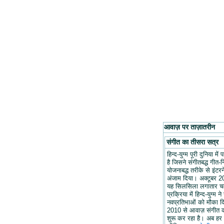
आवाज़ पर ताज़ातरीन
संगीत का तीसरा सत्र
हिन्द-युग्म पूरी दुनिया मे
है जिसने संगीतबद्ध गीत-न
योजनाबद्ध तरीके से इंटरन
अंजाम दिया। अक्टूबर 20
यह सिलसिला लगातार च
प्रक्रिया में हिन्द-युग्म ने
नवप्रतिभाओं को मौका द
2010 से आवाज़ संगीत 
शुरू कर रहा है। अब हर 