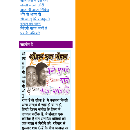
आज कल में ढल गया
लल्ला लल्ला लोरी
आजा री आजा निंदिया
धीरे से आजा री
सो जा तू मेरे राजदुलारे
चन्दन का पलना
जिंदगी महक जाती है
घर के उजियारे
सहयोग दें
ओ
ल्ड
इ
स
गो
ल्ड
या
नी
जो
पु
राना है वो सोना है, ये कहावत किसी
अन्य सन्दर्भ में सही हो या न हो,
हिन्दी फ़िल्म संगीत के विषय में
एकदम सटीक है. ये शृंखला एक
कोशिश है उन अनमोल मोतियों को
एक माला में पिरोने की. रविवार से
गुरूवार शाम 6-7 के बीच आवाज़ पर