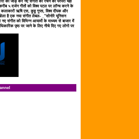
ारों को जोड़ कर नए संगीत को रचने की परंपरा यहाँ
करीब ५ दर्जन गीतों को विश्व पटल पर लॉन्च करने के
ठ कलाकारों ऋषि एस, कुहू गुप्ता, विश्व दीपक और
ला है एक नया संगीत लेबल- _"सोनोरे यूनिसन
 नए संगीत को विभिन्न आयामों के माध्यम से बाजार में
िकारिक पृष्ठ पर जाने के लिए नीचे दिए गए लोगो पर
hannel