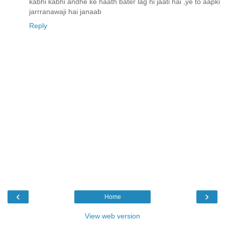
kabhi kabhi andhe ke haath bater lag hi jaati hai ,ye to aapki
jarrranawaji hai janaab
Reply
‹
›
Home
View web version