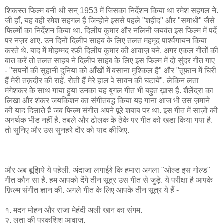
शिकस्त फिल्म बनी थी सन् 1953 में जिसका निर्देशन किया था रमेश सहगल ने.
जी हाँ, यह वही रमेश सहगल हैं जिन्होने इससे पहले "शहीद" और "समाधी" जैसे
फिल्मों का निर्देशन किया था. दिलीप कुमार और नलिनी जयवंत इस फिल्म में पर्दे
पर नज़र आए. उन दिनों दिलीप साहब के लिए तलत महमूद पार्श्वगायन किया
करते थे. बाद में मोहम्मद रफ़ी दिलीप कुमार की आवाज़ बने. अगर एकल गीतों की
बात करें तो तलत साहब ने दिलीप साहब के लिए इस फिल्म में दो सुंदर गीत गाए
- "सपनों की सुहानी दुनिया को आँखों में बसाना मुश्किल है" और "तूफान में घिरी
हैं मेरी तक़दीर की राहें, रोती हैं मेरे हाल पे सावन की घटायें". लेकिन लता
मंगेशकर के साथ गाया हुया उनका यह युगल गीत भी बहुत ख़ास है. शैलेंद्रा का
लिखा और शंकर जयकिशन का संगीतबद्ध किया यह गाना आज भी उस ज़माने
की याद दिलाते हैं जब फिल्म संगीत अपने पूरे शबाब पर था. इस गीत में साज़ों की
अनर्थक भीड नहीं है. तबले और ढोलक के ठेके पर गीत को खडा किया गया है.
तो सुनिए और उस सुनहरे दौर को याद कीजिए.
और अब बूझिये ये पहेली. अंदाजा लगाईये कि हमारा अगला "ओल्ड इस गोल्ड"
गीत कौन सा है. हम आपको देंगे तीन सूत्र उस गीत से जुड़े. ये परीक्षा है आपके
फ़िल्म संगीत ज्ञान की. अगले गीत के लिए आपके तीन सूत्र ये हैं -
१. मदन मोहन और राजा मेहंदी अली खान का संगम.
२. लता की पुरकशिश आवाज़.