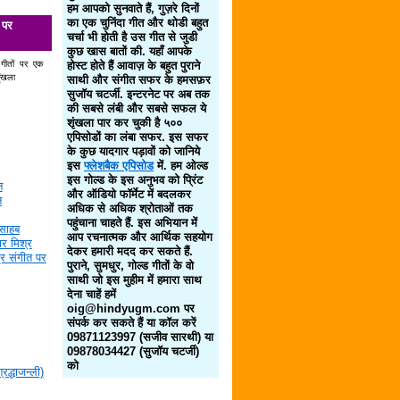
हम आपको सुनवाते हैं, गुज़रे दिनों
का एक चुनिंदा गीत और थोडी बहुत
 पर
चर्चा भी होती है उस गीत से जुडी
कुछ खास बातों की. यहाँ आपके
 गीतों पर एक
होस्ट होते हैं आवाज़ के बहुत पुराने
ृंखला
साथी और संगीत सफर के हमसफ़र
सुजॉय चटर्जी. इन्टरनेट पर अब तक
की सबसे लंबी और सबसे सफल ये
शृंखला पार कर चुकी है ५००
एपिसोडों का लंबा सफर. इस सफर
के कुछ यादगार पड़ावों को जानिये
इस
फ्लेशबैक एपिसोड
में. हम ओल्ड
इस गोल्ड के इस अनुभव को प्रिंट
न
और ऑडियो फॉर्मेट में बदलकर
न
अधिक से अधिक श्रोताओं तक
पहुंचाना चाहते हैं. इस अभियान में
साहब
आप रचनात्मक और आर्थिक सहयोग
र मिश्र
देकर हमारी मदद कर सकते हैं.
द्र संगीत पर
पुराने, सुमधुर, गोल्ड गीतों के वो
साथी जो इस मुहीम में हमारा साथ
देना चाहें हमें
oig@hindyugm.com पर
संपर्क कर सकते हैं या कॉल करें
09871123997 (सजीव सारथी) या
09878034427 (सुजॉय चटर्जी)
को
द्धाजन्ली)