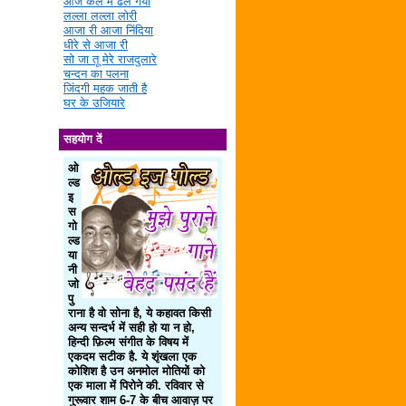
आज कल में ढल गया
लल्ला लल्ला लोरी
आजा री आजा निंदिया
धीरे से आजा री
सो जा तू मेरे राजदुलारे
चन्दन का पलना
जिंदगी महक जाती है
घर के उजियारे
सहयोग दें
ओ
ल्ड
इ
स
गो
ल्ड
या
नी
जो
पु
राना है वो सोना है, ये कहावत किसी
अन्य सन्दर्भ में सही हो या न हो,
हिन्दी फ़िल्म संगीत के विषय में
एकदम सटीक है. ये शृंखला एक
कोशिश है उन अनमोल मोतियों को
एक माला में पिरोने की. रविवार से
गुरूवार शाम 6-7 के बीच आवाज़ पर