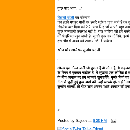
कुछ याद आया...?
पिछली पहेली
का परिणाम -
जब इतने मशहूर गानों पर हमारे धुरंधर चूक जाते हैं तब
रिफ्रेश कर दिया कीजिये. राज सिंह जी आपने बहुत अच्
कुछ जानकारी उपलब्ध नहीं है. राज भाटिया जी हमें यक
की फेहरिस्त बहुत लम्बी है. सुनने शुरू कर दीजिये. इ
इस गीत में आशा को टक्कर नहीं दे सकेगा.
खोज और आलेख- सुजॉय चटर्जी
ओल्ड इस गोल्ड यानी जो पुराना है वो सोना है, ये कहावत 
के विषय में एकदम सटीक है. ये शृंखला एक कोशिश है 
के बीच आवाज़ पर हम आपको सुनवायेंगे, गुज़रे दिनों का
गीत से जुड़ी हुई कुछ बातों की. यहाँ आपके होस्ट हों
सुजॉय चटर्जी. तो रोज शाम अवश्य पधारें आवाज़ की इस 
>
Posted by
Sajeev
at
6:30 PM