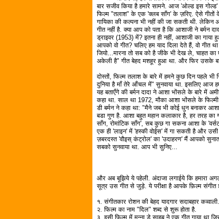
बार सजीव किया है हमारे सामने. आज 'ओल्ड इस गोल्ड' म
फिल्म "तलाश" के एक 'क्लब सॉंग' के ज़रिए. ऐसे गीतो
गायिका की कल्पना भी नहीं की जा सकती थी. लेकिन आ
गीत नहीं है. क्या आप को पता है कि आशाजी ने बर्मन दाद
ड्राइवर (1953) में? इतना ही नहीं, आशाजी का गाया हु
आपको वो गीत? चलिए हम याद दिला देते हैं, वो गीत था
जियो...मारना तो सब को है जीके भी देख ले, चाहत का 
अकेली है" गीत बेहद मशहूर हुआ था. और फिर उसके ब
दोस्तों, फिल्म तलाश के बारे में हमने कुछ दिन पहले भ
दुनिया है माँ तेरे आँचल में" सुनवाया था. इसलिए आज
यह बताएँगे की बर्मन दादा ने आशा भोंसले के बारे में अम
कहा था. साल था 1972, मौका आशा भोंसले के फिल्मी 
डी बर्मन ने कहा था: "मैने जब भी कोई धुन बनाकर आशा को
बडा गुण है. आशा बहुत महान कलाकार है, हर तरह का गीत गा
सॉंग, रोमांटिक सॉंग', सब कुछ गा सकना आशा के 'वर्सटा
एक ही 'लाइन' में 'हस्की वोईस' में गा सकती है और उसी 
ज़बरदस्त 'वौइस् कंट्रोल' का 'उदाहरण' मैं आपको सुनाता 
सबको सुनवाया था. आप भी सुनिए...
और अब बूझिये ये पहेली. अंदाजा लगाईये कि हमारा अग
सूत्र उस गीत से जुड़े. ये परीक्षा है आपके फ़िल्म संगी
१. संगीतकार रोशन की बेहद यादगार सदाबहार कव्वाली
२. फिल्म का नाम "दिल" शब्द से शुरू होता है.
३. इसी फिल्म में मन्ना डे साहब ने एक गीत गाया था ज