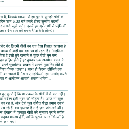
॰॰॰॰
 है, जिसके माध्यम से हम पुरानी सुनहरे गीतों की
तिदिन शाम 6:30 बजे हमारे होस्ट सुजॉय चटर्जी
उससे जुड़ी बातें। इसमें हम श्रोताओं से पहेलियाँ
वाब देने वाले को बनाते हैं 'अतिथि होस्ट'।
यों और गैर फ़िल्मी गीतों का एक ऐसा विशाल खजाना है
क दमक में कहीं दबा-दबा सा ही रहता है। "महफ़िल-
िश है इसी छुपे खजाने से कुछ मोती चुन कर
 हाज़िर होते हैं हर बुधवार एक अनमोल रचना के
ने मुक्तलिफ़ अंदाज़ में आपसे मुखातिब होते हैं
श्व दीपक "तन्हा"। साथ ही हिस्सा लीजिये एक
ी बन सकते हैं -"शान-ए-महफिल". हम उम्मीद करते
ल" का ये आयोजन आपको अवश्य भायेगा...
हुए सुनते हैं कि आजकल के गीतों में वो बात नहीं।
का उद्देश्य इसी भ्रम को तोड़ना है। आज भी बहुत
न रहा है, और ढेरों युवा संगीत योद्धा तमाम दबाबों
रच रहे हैं, बस ज़रूरत है उन्हें ज़रा खंगालने की।
स शृंखला में प्रस्तुत गीतों को सुनकर पुराने संगीत
 सहमत अवश्य होंगें, क्योंकि पुराना अगर "गोल्ड" है
 से कम नहीं।