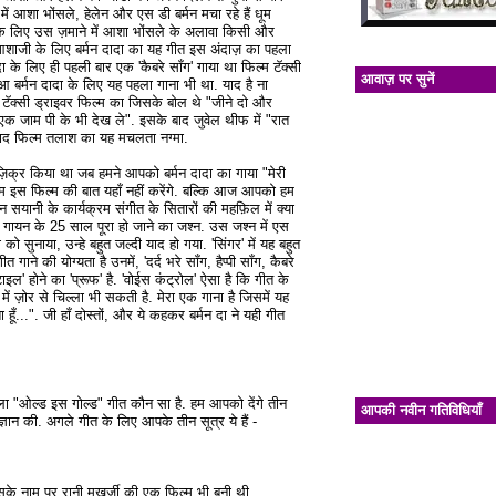
ें आशा भोंसले, हेलेन और एस डी बर्मन मचा रहे हैं धूम
ं के लिए उस ज़माने में आशा भोंसले के अलावा किसी और
शाजी के लिए बर्मन दादा का यह गीत इस अंदाज़ का पहला
ा के लिए ही पहली बार एक 'कैबरे सॉंग' गाया था फिल्म टॅक्सी
आवाज़ पर सुनें
आ बर्मन दादा के लिए यह पहला गाना भी था. याद है ना
 टॅक्सी ड्राइवर फिल्म का जिसके बोल थे "जीने दो और
एक जाम पी के भी देख ले". इसके बाद जुवेल थीफ में "रात
ाद फिल्म तलाश का यह मचलता नग्मा.
ी ज़िक्र किया था जब हमने आपको बर्मन दादा का गाया "मेरी
 हम इस फिल्म की बात यहाँ नहीं करेंगे. बल्कि आज आपको हम
ीन सयानी के कार्यक्रम संगीत के सितारों की महफ़िल में क्या
गायन के 25 साल पूरा हो जाने का जश्न. उस जश्न में एस
 सुनाया, उन्हे बहुत जल्दी याद हो गया. 'सिंगर' में यह बहुत
ने की योग्यता है उनमें, 'दर्द भरे सॉंग, हैप्पी सॉंग, कैबरे
इल' होने का 'प्रूफ' है. 'वोईस कंट्रोल' ऐसा है कि गीत के
में ज़ोर से चिल्ला भी सकती है. मेरा एक गाना है जिसमें यह
हूँ...". जी हाँ दोस्तों, और ये कहकर बर्मन दा ने यही गीत
ला "ओल्ड इस गोल्ड" गीत कौन सा है. हम आपको देंगे तीन
आपकी नवीन गतिविधियाँ
त ज्ञान की. अगले गीत के लिए आपके तीन सूत्र ये हैं -
.
िसके नाम पर रानी मुखर्जी की एक फिल्म भी बनी थी.