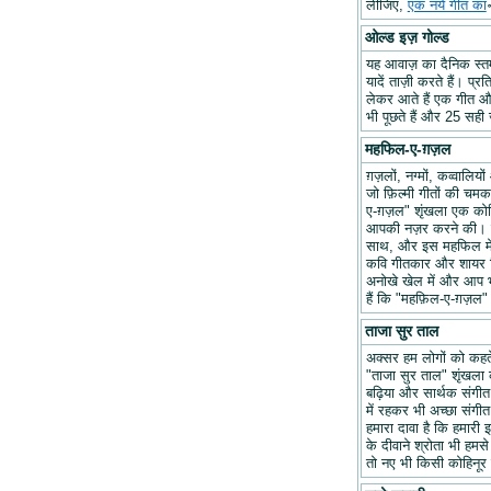
लीजिए,
एक नये गीत का
ओल्ड इज़ गोल्ड
यह आवाज़ का दैनिक स्तम्भ
यादें ताज़ी करते हैं। प्र
लेकर आते हैं एक गीत और 
भी पूछते हैं और 25 सही ज
महफिल-ए-ग़ज़ल
ग़ज़लों, नग्मों, कव्वालि
जो फ़िल्मी गीतों की चम
ए-ग़ज़ल" शृंखला एक कोश
आपकी नज़र करने की। हम
साथ, और इस महफिल में अप
कवि गीतकार और शायर वि
अनोखे खेल में और आप भ
हैं कि "महफ़िल-ए-ग़ज़
ताजा सुर ताल
अक्सर हम लोगों को कहते 
"ताजा सुर ताल" शृंखला 
बढ़िया और सार्थक संगीत ब
में रहकर भी अच्छा संगीत 
हमारा दावा है कि हमारी इ
के दीवाने श्रोता भी हमसे
तो नए भी किसी कोहिनूर