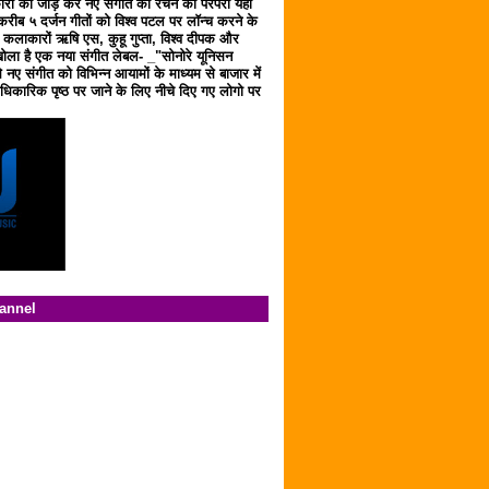
ारों को जोड़ कर नए संगीत को रचने की परंपरा यहाँ
करीब ५ दर्जन गीतों को विश्व पटल पर लॉन्च करने के
ठ कलाकारों ऋषि एस, कुहू गुप्ता, विश्व दीपक और
ला है एक नया संगीत लेबल- _"सोनोरे यूनिसन
 नए संगीत को विभिन्न आयामों के माध्यम से बाजार में
िकारिक पृष्ठ पर जाने के लिए नीचे दिए गए लोगो पर
hannel