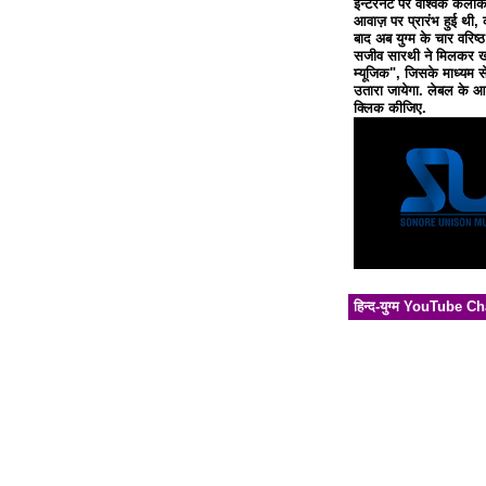
इन्टरनेट पर वैश्विक कलाक
आवाज़ पर प्रारंभ हुई थी, 
बाद अब युग्म के चार वरिष्
सजीव सारथी ने मिलकर खो
म्यूजिक", जिसके माध्यम से
उतारा जायेगा. लेबल के आध
क्लिक कीजिए.
हिन्द-युग्म YouTube C