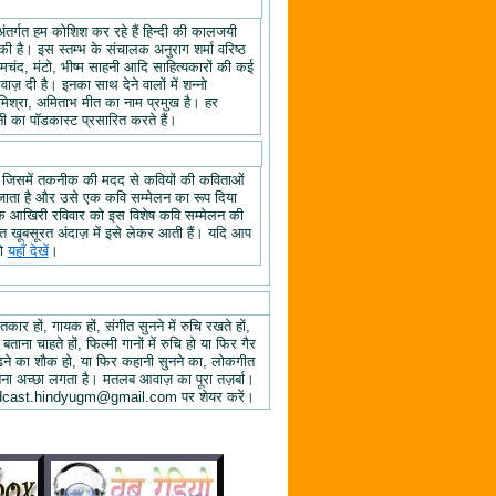
अंतर्गत हम कोशिश कर रहे हैं हिन्दी की कालजयी
ी है। इस स्तम्भ के संचालक अनुराग शर्मा वरिष्ठ
्रेमचंद, मंटो, भीष्म साहनी आदि साहित्यकारों की कई
ज़ दी है। इनका साथ देने वालों में शन्नो
िश्रा, अमिताभ मीत का नाम प्रमुख है। हर
 का पॉडकास्ट प्रसारित करते हैं।
, जिसमें तकनीक की मदद से कवियों की कविताओं
ा जाता है और उसे एक कवि सम्मेलन का रूप दिया
े के आखिरी रविवार को इस विशेष कवि सम्मेलन की
हुत खूबसूरत अंदाज़ में इसे लेकर आती हैं। यदि आप
तो
यहाँ देखें
।
तकार हों, गायक हों, संगीत सुनने में रुचि रखते हों,
 बताना चाहते हों, फिल्मी गानों में रुचि हो या फिर गैर
 पढ़ने का शौक हो, या फिर कहानी सुनने का, लोकगीत
ुनना अच्छा लगता है। मतलब आवाज़ का पूरा तज़र्बा।
ें podcast.hindyugm@gmail.com पर शेयर करें।