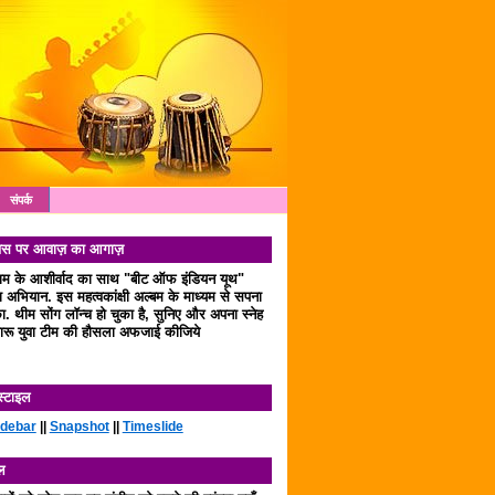
संपर्क
 दिवस पर आवाज़ का आगाज़
लाम के आशीर्वाद का साथ "बीट ऑफ इंडियन यूथ"
अभियान. इस महत्वकांक्षी अल्बम के माध्यम से सपना
. थीम सोंग लॉन्च हो चुका है, सुनिए और अपना स्नेह
रू युवा टीम की हौसला अफजाई कीजिये
स्टाइल
idebar
||
Snapshot
||
Timeslide
ल