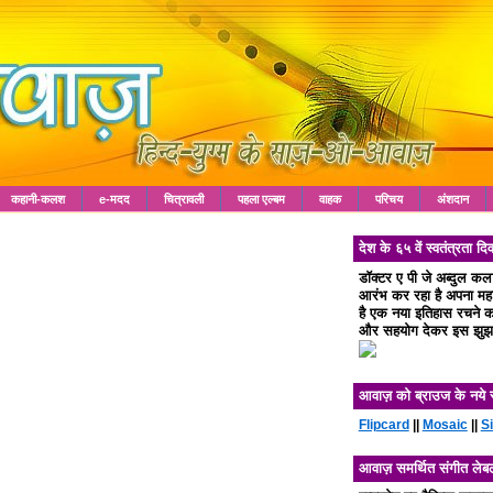
कहानी-कलश
e-मदद
चित्रावली
पहला एल्बम
वाहक
परिचय
अंशदान
देश के ६५ वें स्वतंत्रता
डॉक्टर ए पी जे अब्दुल क
आरंभ कर रहा है अपना महा 
है एक नया इतिहास रचने का
और सहयोग देकर इस झुझा
आवाज़ को ब्राउज के नये 
Flipcard
||
Mosaic
||
S
आवाज़ समर्थित संगीत लेब