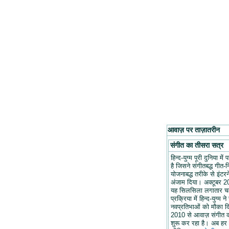
आवाज़ पर ताज़ातरीन
संगीत का तीसरा सत्र
हिन्द-युग्म पूरी दुनिया मे
है जिसने संगीतबद्ध गीत-न
योजनाबद्ध तरीके से इंटरन
अंजाम दिया। अक्टूबर 20
यह सिलसिला लगातार च
प्रक्रिया में हिन्द-युग्म ने
नवप्रतिभाओं को मौका द
2010 से आवाज़ संगीत 
शुरू कर रहा है। अब हर 