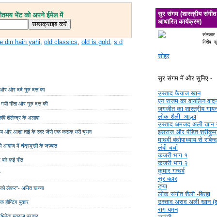
सुर संगम (शास्त्रीय संगीत
मय भेंट को अपने ईमेल में
आधारित कार्यक्रम)
संस्कार
e din hain yahi
,
old classics
,
old is gold
,
s d
विशेष श
सोहर
सुर संगम में और सुनिए -
े और और दर्द गुरु दत्त का
उस्ताद फैयाज खान
एन राजम का वायलिन वाद
ड गयी गीता और गुरु दत्त की
जगजीत का शास्त्रीय गाय
लोक शैली -आल्हा
वि शैलेन्द्र के अलावा
उस्ताद अमजद अली खान 
इसराज और पंडित श्रीकुमा
अभिनय और आशा ताई के स्वर जैसे एक कसक भरी चुभन
माधवी बंधोपाध्याय से रबिन्
ी आवाज़ में चंद्रमुखी के जज़्बात
लंबी चर्चा
कजरी भाग १
र बने कई गीत
कजरी भाग २
कुमार गन्धर्व
र
सुर बहार
टप्पा
सन को लेकर"- अमित खन्ना
लोक संगीत शैली -बिरहा
उस्ताद असद अली खान (श्र
क हौन्टिंग पुकार
राग यमन
 अभिनेता युवराज पराशर