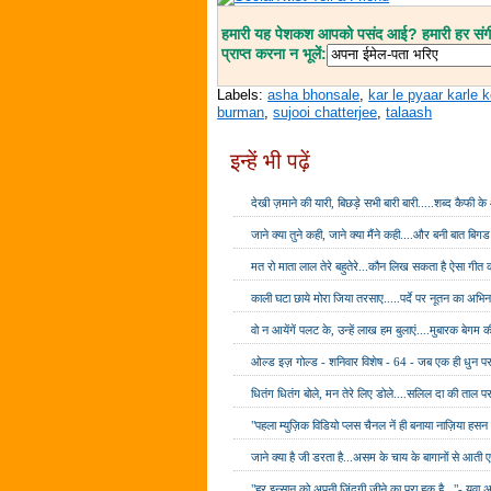
हमारी यह पेशकश आपको पसंद आई? हमारी हर संगीत
प्राप्त करना न भूलें:
Labels:
asha bhonsale
,
kar le pyaar karle k
burman
,
sujooi chatterjee
,
talaash
इन्हें भी पढ़ें
देखी ज़माने की यारी, बिछड़े सभी बारी बारी.....शब्द कैफी क
जाने क्या तुने कही, जाने क्या मैंने कही....और बनी बात बिग
मत रो माता लाल तेरे बहुतेरे...कौन लिख सकता है ऐसा गीत क
काली घटा छाये मोरा जिया तरसाए.....पर्दे पर नूतन का 
वो न आयेंगें पलट के, उन्हें लाख हम बुलाएं....मुबारक बेगम क
ओल्ड इज़ गोल्ड - शनिवार विशेष - 64 - जब एक ही धुन प
धितंग धितंग बोले, मन तेरे लिए डोले....सलिल दा की ताल प
"पहला म्युज़िक विडियो प्लस चैनल नें ही बनाया नाज़िया ह
जाने क्या है जी डरता है...असम के चाय के बागानों से आती ए
"हर इन्सान को अपनी ज़िंदगी जीने का पूरा हक़ है..."- युवा