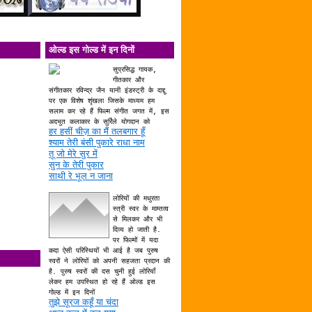
ओल्ड इस गोल्ड में इन दिनों
सुप्रसिद्ध गायक,
गीतकार और
संगीतकार रविन्द्र जैन यानी इंडस्ट्री के दाद्दु
पर एक विशेष शृंखला जिसके माध्यम हम
सलाम कर रहे हैं फिल्म संगीत जगत में, इस
अदभुत कलाकार के सुर्रिले योगदान को
हर हसीं चीज़ का मैं तलबगार हूँ
श्याम तेरी बंसी पुकारे राधा नाम
तू जो मेरे सुर में
सुन के तेरी पुकार
साथी रे भूल न जाना
लोरियों की मधुरता
स्त्री स्वर के माम्तत्व
से मिलकर और भी
दिव्य हो जाती है.
पर फिल्मों में यदा
कदा ऐसी परिस्थियों भी आई है जब पुरुष
स्वरों ने लोरियों को अपनी सहजता प्रदान की
है. पुरुष स्वरों की दस चुनी हुई लोरियाँ
लेकर हम उपस्थित हो रहे हैं ओल्ड इस
गोल्ड में इन दिनों
तुझे सूरज कहूँ या चंदा