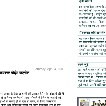
सुनो कहानी
इस साप्ताहिक स्तम्भ के 
कहानियों को आवाज़ देने क
कथावाचक हैं। इन्होंने प
कहानियों को तो अपनी आवा
अग्रवाल, पारुल, नीलम म
शनिवार को हम एक कहानी
पॉडकास्ट कवि सम्मलेन
यह एक मासिक स्तम्भ है
की रिकॉर्डिंग को पिरोय
जाता है। प्रत्येक महीन
संचालिका रश्मि प्रभा ब
भी इसमें भाग लेना चाहें 
हमसे जुड़ें
Saturday, April 4, 2009
आप चाहें गीतकार हों, संगी
 जबरदस्त वोईस कंट्रोल
संगीत के बारे में दुनिया को
फिल्मी गानों में। कविता
गाते हों या फिर कविता स
जुड़ें हमसे, अपनी बात
ा लगता है जैसे आशाजी की आवाज़ हेलेन के अंदाज़ों की ही
ज़ से अभिनय करनेवाली आशा भोंसले ने हेलेन के जलवों को
चाहे ओ पी नय्यर हो या एस डी बर्मन, या फिर कल्याणजी
आशा और हेलेन की जोडी को अपने दिलकश धुनों से बार