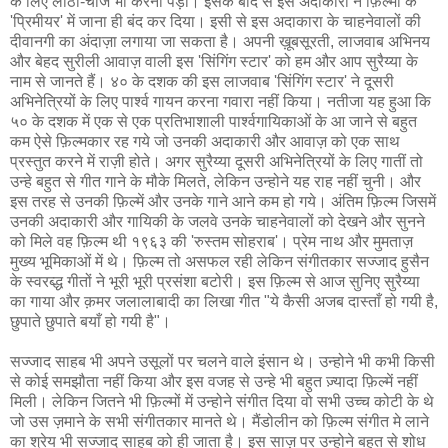
के लिए लाठी-चार्ज भी करना पड़ा। इसके बाद से इस अदाकारा ने फ़िल्मों के
'प्रिमीयर' में जाना ही बंद कर दिया। इसी से इस अदाकारा के चाहनेवालों की
दीवानगी का अंदाज़ा लगाया जा सकता है। अपनी ख़ूबसूरती, लाजवाब अभिनय
और बेहद सुरीली आवाज़ वाली इस 'सिंगिंग स्टार' को हम और आप सुरैय्या के
नाम से जानते हैं। ४० के दशक की इस लाजवाब 'सिंगिंग स्टार' ने दूसरी
अभिनेत्रियों के लिए पार्श्व गायन करना गवारा नहीं किया। नतीजा यह हुआ कि
५० के दशक में एक से एक प्रतिभाशाली पार्श्वगायिकाओं के आ जाने से बहुत
कम ऐसे फ़िल्मकार रह गये जो उनकी अदाकारी और आवाज़ को एक साथ
प्रस्तुत करने में राज़ी होते। अगर सुरैय्या दूसरी अभिनेत्रियों के लिए गातीं तो
उन्हे बहुत से गीत गाने के मौके मिलते, लेकिन उन्होने यह राह नहीं चुनी। और
इस तरह से उनकी फ़िल्में और उनके गाने आने कम हो गये। अंतिम फ़िल्म जिसमें
उनकी अदाकारी और गायिकी के जलवे उनके चाहनेवालों को देखने और सुनने
को मिले वह फ़िल्म थी १९६३ की 'रुस्तम सोहराब'। प्रेम नाथ और मुमताज़
मुख्य भूमिकाओं में थे। फ़िल्म तो असफल रही लेकिन संगीतकार सज्जाद हुसैन
के स्वरब्द्ध गीतों ने भूरी भूरी प्रसंशा बटोरी। इस फ़िल्म से आज सुनिए सुरैय्या
का गाया और क़मर जलालाबादी का लिखा गीत "ये कैसी अजब दास्ताँ हो गयी है,
छुपाते छुपाते बयाँ हो गयी है"।
सज्जाद साहब भी अपने उसूलों पर चलने वाले इंसान थे। उन्होने भी कभी किसी
से कोई समझौता नहीं किया और इस वजह से उन्हे भी बहुत ज़्यादा फ़िल्में नहीं
मिली। लेकिन जितने भी फ़िल्मों में उन्होने संगीत दिया वो सभी उच्च कोटी के थे
जो उस ज़माने के सभी संगीतकार मानते थे। मैंडोलीन को फ़िल्म संगीत मे लाने
का श्रेय भी सज्जाद साहब को ही जाता है। इस साज़ पर उन्होने बहुत से शोध