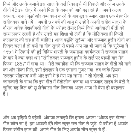
किये और उनके बजाये इस साज़ के कई रिकार्ड्स भी निकले और आज उनके
तीनों बेटे इस क्षेत्र में अपने पिता के काम को आगे बढ़ा रहे हैं। अपने अलग
स्वभाव, अलग 'मूड' और कम काम करने के बावजूद सज्जाद साहब एक बेहतरीन
संगीतकार माने गये। अपनी ७९ वर्ष की आयु मे उन्होने अपनी संगीत यात्रा के
दौरान अनेक बेशकीमती गीतों के धरोहर तैयार किये जिसे आनेवाली पीढ़ी को
सम्भालकर रखनी है और उनसे यह शिक्षा भी लेनी है कि मौलिकता ही किसी
कलाकार की राह होनी चाहिए। आज क्यूंकि सुरैय्या और सज्जाद हुसैन दोनो का
ज़िक्र चला है तो क्यों ना गीत सुनने से पहले आप यह भी जान लें कि सुरैय्या ने
१९७१ में रिकार्ड की हुई विविध भारती के जयमाला कार्यक्रम में सज्जाद साहब
के बारे में क्या कहा था! "संगीतकार सज्जाद हुसैन के तर्ज़ पर पहली बार मैने
फ़िल्म '1857' में गाया था। मेरी ख़्वाहीश थी कि सज्जाद साहब के गीतों को गाने
का और मौका मिले, इसी इंतज़ार मे एक ज़माना गुज़र गया, तब जाके फ़िल्म
'रुस्तम सोहराब' बनी और इसी मे है मेरा यह नग़मा।" तो दोस्तों, अब इस
जानकारी के साथ कि इस गीत में मैंडोलीन' बजाया था सज्जाद साहब के बेटों ने,
सुनिए यह दिल को छू लेनेवाला गीत जिसका असर आज भी वैसा ही बरक़रार
है।
और अब बूझिये ये पहेली. अंदाजा लगाइये कि हमारा अगला "ओल्ड इस गोल्ड"
गीत कौन सा है. हम आपको देंगे तीन सूत्र उस गीत से जुड़े. ये परीक्षा है आपके
फ़िल्म संगीत ज्ञान की. अगले गीत के लिए आपके तीन सूत्र ये हैं -