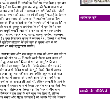
 ५० के दशकों में, दर्शकों के दिलों पर राज किया। हम बात
 इन्ही पर फ़िल्माया हुआ राज कपूर की फ़िल्म 'आवारा' का
हाथ लगा है तो क्यों न आपको इस अभिनेत्री और नर्तकी
सितम्बर १९८१ को केवल ५२ वर्ष की आयु में फ़ेफ़ड़े के केन्सर
आवाज़ पर सुनें
' थीं। सन् १९४६ की 'अरब का सितारा' एवं 'सर्कस किंग'
७ की 'मिर्ज़ा साहिबाँ' के गीत "सामने गली में मेरा घर है" पर
बाद तो कुक्कू ने अनगिनत फ़िल्मों में नृत्य किये। एक
ल्म अधूरी समझी जाती थी। सन्‍ '४८ से '५२ तक उन्होने
ी अदा, अंदाज़, चांदनी रात, शायर, आरज़ू, परदेस, अफ़साना,
हैं। कुल मिलाकार कुक्कू ने लगभग ११८ फ़िल्मों में अभिनय
्स बुलेटिन' पत्रिका के एक बहुत ही पुरानी अंक से जो
ा था उन्हें श्रद्धांजली स्वरूप।
 ने। शमशाद बेग़म और राज कपूर के साथ की अगर बात करें तो
थापना की और १९४८ में अपनी पहली फ़िल्म 'आग' बनाने की
 हुए उनसे अपनी फ़िल्म में गाने का अनुरोश किया।
ंगीत में वह मशहूर गीत बनी - "काहे कोयल शोर मचाये रे,
र आज भी विविध भारती के 'भूले बिसरे गीत' में अक्सर
़्यादा दूर तक नहीं चल पाया क्योंकि बहुत जल्द ही राज
के रूप में लताजी को उन्होने अपना लिया। यहाँ पे यह
शमशादजी की ही आवाज़ ली जाती थी, लेकिन लताजी के आने के
आवारा' में शमशाद बेग़म ने केवल एक गीत गाया था जिसे जैसा
या गया था। शैलेन्द्र का लिखा यह गीत "एक दो तीन आजा
आपकी नवीन गतिविधियाँ
ैलेन्द्र ने इस तरह के गाने बहुत कम लिखे हैं, लेकिन
 का संगीत और बीट्स पाश्चात्य हैं जो आपके पैरों को थिरकने