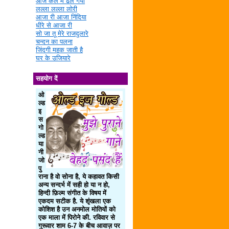
आज कल में ढल गया
लल्ला लल्ला लोरी
आजा री आजा निंदिया
धीरे से आजा री
सो जा तू मेरे राजदुलारे
चन्दन का पलना
जिंदगी महक जाती है
घर के उजियारे
सहयोग दें
ओ
ल्ड
इ
स
गो
ल्ड
या
नी
जो
पु
राना है वो सोना है, ये कहावत किसी
अन्य सन्दर्भ में सही हो या न हो,
हिन्दी फ़िल्म संगीत के विषय में
एकदम सटीक है. ये शृंखला एक
कोशिश है उन अनमोल मोतियों को
एक माला में पिरोने की. रविवार से
गुरूवार शाम 6-7 के बीच आवाज़ पर