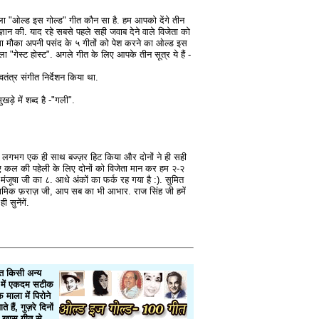
ला "ओल्ड इस गोल्ड" गीत कौन सा है. हम आपको देंगे तीन
त ज्ञान की. याद रहे सबसे पहले सही जवाब देने वाले विजेता को
गा मौका अपनी पसंद के ५ गीतों को पेश करने का ओल्ड इस
ा "गेस्ट होस्ट". अगले गीत के लिए आपके तीन सूत्र ये हैं -
तंत्र संगीत निर्देशन किया था.
़े में शब्द है -"गली".
े लगभग एक ही साथ बज्ज़र हिट किया और दोनों ने ही सही
ुए कल की पहेली के लिए दोनों को विजेता मान कर हम २-२
ंजूषा जी का ८. आधे अंकों का फर्क रह गया है :). सुमित
ामिक फ़राज़ जी, आप सब का भी आभार. राज सिंह जी हमें
सुनेंगें.
वत किसी अन्य
िषय में एकदम सटीक
माला में पिरोने
ैं, गुज़रे दिनों
 ख़ास गीत से