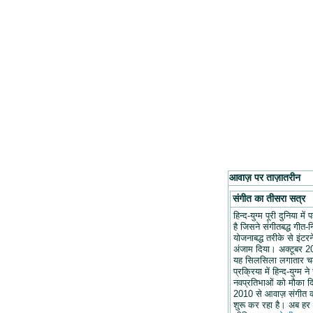
आवाज़ पर ताज़ातरीन
संगीत का तीसरा सत्र
हिन्द-युग्म पूरी दुनिया मे
है जिसने संगीतबद्ध गीत-न
योजनाबद्ध तरीके से इंटरन
अंजाम दिया। अक्टूबर 20
यह सिलसिला लगातार च
प्रक्रिया में हिन्द-युग्म ने
नवप्रतिभाओं को मौका द
2010 से आवाज़ संगीत 
शुरू कर रहा है। अब हर 