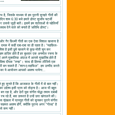
॰॰॰॰
 है, जिसके माध्यम से हम पुरानी सुनहरे गीतों की
तिदिन शाम 6:30 बजे हमारे होस्ट सुजॉय चटर्जी
उससे जुड़ी बातें। इसमें हम श्रोताओं से पहेलियाँ
वाब देने वाले को बनाते हैं 'अतिथि होस्ट'।
यों और गैर फ़िल्मी गीतों का एक ऐसा विशाल खजाना है
क दमक में कहीं दबा-दबा सा ही रहता है। "महफ़िल-
िश है इसी छुपे खजाने से कुछ मोती चुन कर
 हाज़िर होते हैं हर बुधवार एक अनमोल रचना के
ने मुक्तलिफ़ अंदाज़ में आपसे मुखातिब होते हैं
श्व दीपक "तन्हा"। साथ ही हिस्सा लीजिये एक
ी बन सकते हैं -"शान-ए-महफिल". हम उम्मीद करते
ल" का ये आयोजन आपको अवश्य भायेगा...
हुए सुनते हैं कि आजकल के गीतों में वो बात नहीं।
का उद्देश्य इसी भ्रम को तोड़ना है। आज भी बहुत
न रहा है, और ढेरों युवा संगीत योद्धा तमाम दबाबों
रच रहे हैं, बस ज़रूरत है उन्हें ज़रा खंगालने की।
स शृंखला में प्रस्तुत गीतों को सुनकर पुराने संगीत
 सहमत अवश्य होंगें, क्योंकि पुराना अगर "गोल्ड" है
 से कम नहीं।