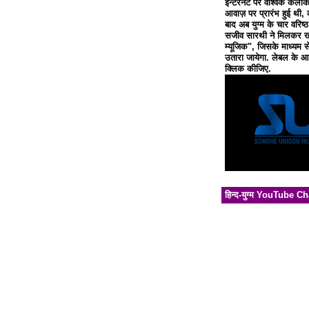
इन्टरनेट पर वैश्विक कलाक
आवाज़ पर प्रारंभ हुई थी, 
बाद अब युग्म के चार वरिष्
सजीव सारथी ने मिलकर खो
म्यूजिक", जिसके माध्यम से
उतारा जायेगा. लेबल के आध
क्लिक कीजिए.
हिन्द-युग्म YouTube C