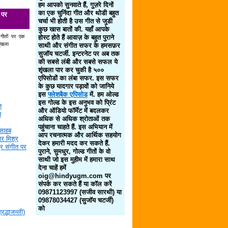
हम आपको सुनवाते हैं, गुज़रे दिनों
का एक चुनिंदा गीत और थोडी बहुत
 पर
चर्चा भी होती है उस गीत से जुडी
कुछ खास बातों की. यहाँ आपके
 गीतों पर एक
होस्ट होते हैं आवाज़ के बहुत पुराने
ृंखला
साथी और संगीत सफर के हमसफ़र
सुजॉय चटर्जी. इन्टरनेट पर अब तक
की सबसे लंबी और सबसे सफल ये
शृंखला पार कर चुकी है ५००
एपिसोडों का लंबा सफर. इस सफर
के कुछ यादगार पड़ावों को जानिये
इस
फ्लेशबैक एपिसोड
में. हम ओल्ड
इस गोल्ड के इस अनुभव को प्रिंट
न
और ऑडियो फॉर्मेट में बदलकर
न
अधिक से अधिक श्रोताओं तक
पहुंचाना चाहते हैं. इस अभियान में
साहब
आप रचनात्मक और आर्थिक सहयोग
र मिश्र
देकर हमारी मदद कर सकते हैं.
द्र संगीत पर
पुराने, सुमधुर, गोल्ड गीतों के वो
साथी जो इस मुहीम में हमारा साथ
देना चाहें हमें
oig@hindyugm.com पर
संपर्क कर सकते हैं या कॉल करें
09871123997 (सजीव सारथी) या
09878034427 (सुजॉय चटर्जी)
को
द्धाजन्ली)