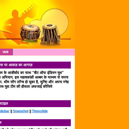
संपर्क
 दिवस पर आवाज़ का आगाज़
लाम के आशीर्वाद का साथ "बीट ऑफ इंडियन यूथ"
अभियान. इस महत्वकांक्षी अल्बम के माध्यम से सपना
. थीम सोंग लॉन्च हो चुका है, सुनिए और अपना स्नेह
रू युवा टीम की हौसला अफजाई कीजिये
स्टाइल
idebar
||
Snapshot
||
Timeslide
ल