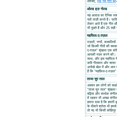
लीजिए,
एक नये गीत का
ओल्ड इज़ गोल्ड
यह आवाज़ का दैनिक स्तम्भ
यादें ताज़ी करते हैं। प्र
लेकर आते हैं एक गीत और 
भी पूछते हैं और 25 सही ज
महफिल-ए-ग़ज़ल
ग़ज़लों, नग्मों, कव्वालि
जो फ़िल्मी गीतों की चम
ए-ग़ज़ल" शृंखला एक कोश
आपकी नज़र करने की। हम
साथ, और इस महफिल में अप
कवि गीतकार और शायर वि
अनोखे खेल में और आप भ
हैं कि "महफ़िल-ए-ग़ज़
ताजा सुर ताल
अक्सर हम लोगों को कहते 
"ताजा सुर ताल" शृंखला 
बढ़िया और सार्थक संगीत ब
में रहकर भी अच्छा संगीत 
हमारा दावा है कि हमारी इ
के दीवाने श्रोता भी हमसे
तो नए भी किसी कोहिनूर