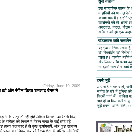
सुनो कहानी
इस साप्ताहिक स्तम्भ के 
कहानियों को आवाज़ देने क
कथावाचक हैं। इन्होंने प
कहानियों को तो अपनी आवा
अग्रवाल, पारुल, नीलम म
शनिवार को हम एक कहानी
पॉडकास्ट कवि सम्मलेन
यह एक मासिक स्तम्भ है
की रिकॉर्डिंग को पिरोय
जाता है। प्रत्येक महीन
संचालिका रश्मि प्रभा ब
भी इसमें भाग लेना चाहें 
हमसे जुड़ें
Friday, June 19, 2009
आप चाहें गीतकार हों, संगी
म को और रंगीन किया शमशाद बेगम ने
संगीत के बारे में दुनिया को
फिल्मी गानों में। कविता
गाते हों या फिर कविता स
जुड़ें हमसे, अपनी बात
ूल कहानी के पात्र तो नहीं होते लेकिन जिनकी उपस्तिथि फ़िल्म
े चरित्र को निभाने में फ़िल्म जगत के कई छोटे बड़े
छ हास्य कलाकार हैं तो कुछ नृत्यांगनायें, और कुछ सामान्य
ें पहली बार ज़िक्र कर रहे हैं एक ऐसी ही चरित्र अभिनेत्री