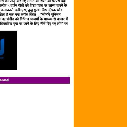
ारों को जोड़ कर नए संगीत को रचने की परंपरा यहाँ
करीब ५ दर्जन गीतों को विश्व पटल पर लॉन्च करने के
ठ कलाकारों ऋषि एस, कुहू गुप्ता, विश्व दीपक और
ला है एक नया संगीत लेबल- _"सोनोरे यूनिसन
 नए संगीत को विभिन्न आयामों के माध्यम से बाजार में
िकारिक पृष्ठ पर जाने के लिए नीचे दिए गए लोगो पर
hannel