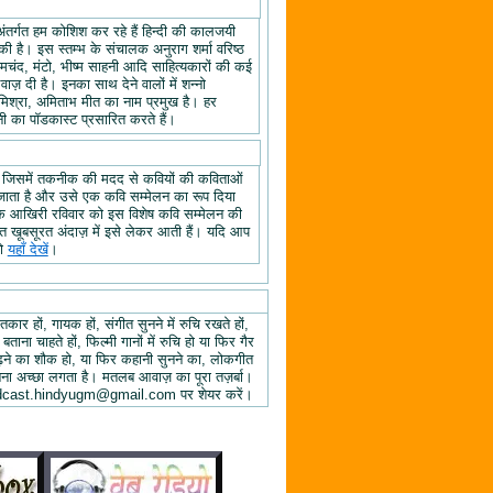
अंतर्गत हम कोशिश कर रहे हैं हिन्दी की कालजयी
ी है। इस स्तम्भ के संचालक अनुराग शर्मा वरिष्ठ
्रेमचंद, मंटो, भीष्म साहनी आदि साहित्यकारों की कई
ज़ दी है। इनका साथ देने वालों में शन्नो
िश्रा, अमिताभ मीत का नाम प्रमुख है। हर
 का पॉडकास्ट प्रसारित करते हैं।
, जिसमें तकनीक की मदद से कवियों की कविताओं
ा जाता है और उसे एक कवि सम्मेलन का रूप दिया
े के आखिरी रविवार को इस विशेष कवि सम्मेलन की
हुत खूबसूरत अंदाज़ में इसे लेकर आती हैं। यदि आप
तो
यहाँ देखें
।
तकार हों, गायक हों, संगीत सुनने में रुचि रखते हों,
 बताना चाहते हों, फिल्मी गानों में रुचि हो या फिर गैर
 पढ़ने का शौक हो, या फिर कहानी सुनने का, लोकगीत
ुनना अच्छा लगता है। मतलब आवाज़ का पूरा तज़र्बा।
ें podcast.hindyugm@gmail.com पर शेयर करें।