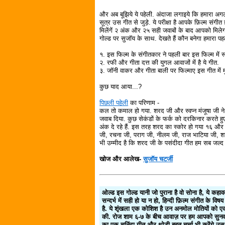
और अब बूझिये ये पहेली. अंदाजा लगाइये कि हमारा अग
सूत्र उस गीत से जुड़े. ये परीक्षा है आपके फ़िल्म संगी
मिलेंगें २ अंक और २५ सही जवाबों के बाद आपको मिले
गोल्ड पर सुजॉय के साथ. देखते हैं कौन बनेगा हमारा पहल
१. इस फिल्म के संगीतकार ने पहली बार इस फिल्म में स्व
२. रफी और गीता दत्त की युगल आवाजों में है ये गीत.
३. जॉनी वाकर और गीता बाली पर फिल्माए इस गीत में मुखड
कुछ याद आया...?
पिछली पहेली
का परिणाम -
कल तो कमाल हो गया. शरद जी और स्वप्न मंजूषा जी न
जवाब दिया. कुछ सेकंडों के फर्क को दरकिनार करते ह
अंक दे रहे हैं. इस तरह शरद का स्कोर हो गया १६ और म
जी, रचना जी, पराग जी, नीलम जी, राज भाटिया जी, श
भी उम्मीद है कि शरद जी के पसंदीदा गीत हम सब जल्द ही 
खोज और आलेख-
सुजॉय चटर्जी
ओल्ड इस गोल्ड यानी जो पुराना है वो सोना है, ये कहा
सन्दर्भ में सही हो या न हो, हिन्दी फ़िल्म संगीत के व
है. ये शृंखला एक कोशिश है उन अनमोल मोतियों को एक 
की. रोज शाम ६-७ के बीच आवाज़ पर हम आपको सुनवाते ह
का एक चुनिंदा गीत और थोडी बहुत चर्चा भी करेंगे उस