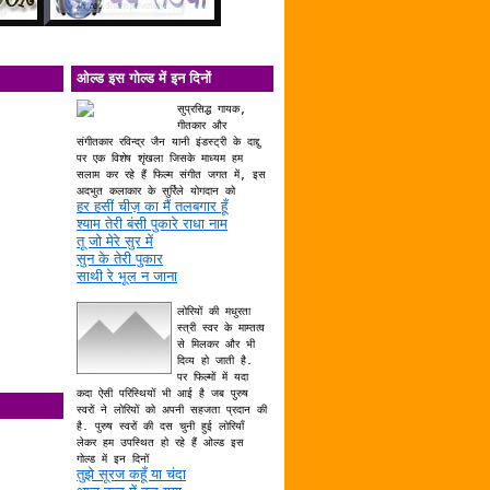
ओल्ड इस गोल्ड में इन दिनों
सुप्रसिद्ध गायक,
गीतकार और
संगीतकार रविन्द्र जैन यानी इंडस्ट्री के दाद्दु
पर एक विशेष शृंखला जिसके माध्यम हम
सलाम कर रहे हैं फिल्म संगीत जगत में, इस
अदभुत कलाकार के सुर्रिले योगदान को
हर हसीं चीज़ का मैं तलबगार हूँ
श्याम तेरी बंसी पुकारे राधा नाम
तू जो मेरे सुर में
सुन के तेरी पुकार
साथी रे भूल न जाना
लोरियों की मधुरता
स्त्री स्वर के माम्तत्व
से मिलकर और भी
दिव्य हो जाती है.
पर फिल्मों में यदा
कदा ऐसी परिस्थियों भी आई है जब पुरुष
स्वरों ने लोरियों को अपनी सहजता प्रदान की
है. पुरुष स्वरों की दस चुनी हुई लोरियाँ
लेकर हम उपस्थित हो रहे हैं ओल्ड इस
गोल्ड में इन दिनों
तुझे सूरज कहूँ या चंदा