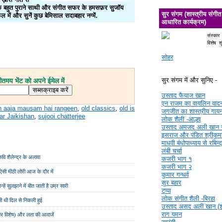
ज़ के बहुत पुराने साथी और संगीत सफर के हमसफ़र सुजॉय
सुर संगम (शास्त्रीय संगीत
 में और सुनें कुछ बेमिसाल सदाबहार नग्में.
आधारित कार्यक्रम)
संस्कार
विशेष श
सोहर
सुर संगम में और सुनिए -
मय भेंट को अपने ईमेल में
उस्ताद फैयाज खान
एन राजम का वायलिन वाद
n aaja mausam hai rangeen
,
old classics
,
old is
जगजीत का शास्त्रीय गाय
r Jaikishan
,
sujooi chatterjee
लोक शैली -आल्हा
उस्ताद अमजद अली खान 
इसराज और पंडित श्रीकुमा
माधवी बंधोपाध्याय से रबिन्
लंबी चर्चा
वि शैलेन्द्र के अलावा
कजरी भाग १
कजरी भाग २
ऐसी मीठी लोरी आज के दौर में
कुमार गन्धर्व
सुर बहार
न्हें सुलझाने में बीत जाती है उम्र सारी
टप्पा
लोक संगीत शैली -बिरहा
ी थी दिल से निकली हुई
उस्ताद असद अली खान (श्र
राग यमन
पर विशेष) और लता की आवाजें