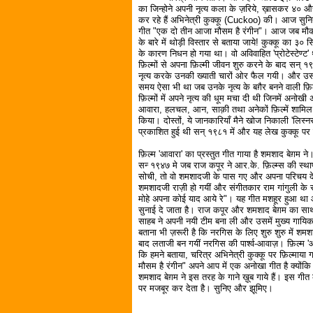
का जिन्होने अपनी नृत्य कला के ज़रिये, ख़ासकर ४० और
कर रहे हैं अभिनेत्री कुक्कू (Cuckoo) की। आज सुनिये
गीत "एक दो तीन आजा मौसम है रंगीन"। आज जब मौका 
के बारे में थोड़ी विस्तार से बताया जाये! कुक्कू का ३० 
के कारण निधन हो गया था। वो अविवाहित 'प्रोटेस्टेण्ट
फ़िल्मों से अपना फ़िल्मी जीवन शुरु करने के बाद सन् १९४
नृत्य करके उनकी ख्याती चारों ओर फैल गयी। और उसके 
समय ऐसा भी था जब उनके नृत्य के बग़ैर बनने वाली फ़ि
फ़िल्मों में अपने नृत्य की धूम मचा दी थी जिनमें अनोख
आवारा, हलचल, आन, साक़ी तथा अनेकों फ़िल्में शामिल 
किया। दोस्तों, ये जानकारियाँ मैने खोज निकाली 'लिस्नर
प्रकाशित हुई थी सन् १९८१ में और यह लेख कुक्कू पर छप
फ़िल्म 'आवारा' का प्रस्तुत गीत गाया है शमशाद बेग़म
सन्‍ १९४७ मे जब राज कपूर ने आर.के. फ़िल्म्स की स्
सोची, तो वो शमशादजी के पास गए और अपना परिचय देते
शमशादजी राज़ी हो गयीं और संगीतकार राम गांगुली के स
मोहे अपना कोई याद आये रे"। यह गीत मशहूर हुआ था औ
सुनाई दे जाता है। राज कपूर और शमशाद बेग़म का साथ ज
साहब ने अपनी नयी टीम बना ली और उसमें मुख्य गायिका 
बताना भी ज़रूरी है कि नरगिस के लिए शुरु शुरु में 
बाद लताजी बन गयीं नरगिस की पार्श्व-आवाज़। फ़िल्म '
कि हमने बताया, चरित्र अभिनेत्री कुक्कू पर फ़िल्मा
मौसम है रंगीन" अपने आप में एक अनोखा गीत है क्योंकि श
शमशाद बेग़म ने इस तरह के गाने ख़ूब गाये हैं। इस गीत
पर मजबूर कर देता है। सुनिए और झूमिए।