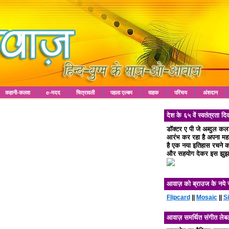
कहानी-कलश
e-मदद
चित्रावली
पहला एल्बम
वाहक
परिचय
अंशदान
देश के ६५ वें स्वतंत्रता
डॉक्टर ए पी जे अब्दुल क
आरंभ कर रहा है अपना महा 
है एक नया इतिहास रचने का
और सहयोग देकर इस झुझा
आवाज़ को ब्राउज के नये 
Flipcard
||
Mosaic
||
S
आवाज़ समर्थित संगीत लेब