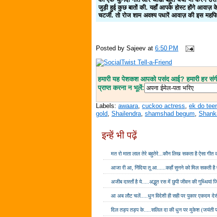
जुड़ी हुई कुछ बातों की. यहाँ आपके होस्ट होंगे आवा
चटर्जी. तो रोज शाम अवश्य पधारें आवाज़ की इस महफिल
Posted by
Sajeev
at
6:50 PM
हमारी यह पेशकश आपको पसंद आई? हमारी हर संगीत
प्राप्त करना न भूलें:
Labels:
awaara
,
cuckoo actress
,
ek do tee
gold
,
Shailendra
,
shamshad begum
,
Shanka
इन्हें भी पढ़ें
मत रो माता लाल तेरे बहुतेरे...कौन लिख सकता है ऐसा गीत क
आजा री आ, निंदिया तू आ......कहाँ सुनने को मिल सकती है 
अजीब दास्ताँ है ये.....अद्भुत रस में छुपी जीवन की गुथ्थियां जि
आ अब लौट चलें.....धुन विदेशी ही सही पर पुकार एकदम देस
दिल तड़प तड़प के.....सलिल दा की धुन पर मुकेश (जयंती 