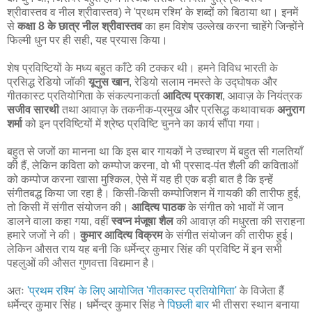
श्रीवास्तव व नील श्रीवास्तव) ने 'प्रथम रश्मि' के शब्दों को बिठाया था। इनमें
से
कक्षा 8 के छात्र नील श्रीवास्तव
का हम विशेष उल्लेख करना चाहेंगे जिन्होंने
फिल्मी धुन पर ही सही, यह प्रयास किया।
शेष प्रविष्टियों के मध्य बहुत काँटे की टक्कर थी। हमने विविध भारती के
प्रसिद्ध रेडियो जॉकी
यूनुस खान
, रेडियो सलाम नमस्ते के उद्‍घोषक और
गीतकास्ट प्रतियोगिता के संकल्पनाकर्ता
आदित्य प्रकाश
, आवाज़ के नियंत्रक
सजीव सारथी
तथा आवाज़ के तकनीक-प्रमुख और प्रसिद्ध कथावाचक
अनुराग
शर्मा
को इन प्रविष्टियों में श्रेष्ठ प्रविष्टि चुनने का कार्य सौंपा गया।
बहुत से जजों का मानना था कि इस बार गायकों ने उच्चारण में बहुत सी गलतियाँ
की हैं, लेकिन कविता को कम्पोज करना, वो भी प्रसाद-पंत शैली की कविताओं
को कम्पोज करना खासा मुश्किल, ऐसे में यह ही एक बड़ी बात है कि इन्हें
संगीतबद्ध किया जा रहा है। किसी-किसी कम्पोजिशन में गायकी की तारीफ हुई,
तो किसी में संगीत संयोजन की।
आदित्य पाठक
के संगीत को भावों में जान
डालने वाला कहा गया, वहीं
स्वप्न मंजूषा शैल
की आवाज़ की मधुरता की सराहना
हमारे जजों ने की।
कुमार आदित्य विक्रम
के संगीत संयोजन की तारीफ हुई।
लेकिन औसत राय यह बनी कि धर्मेन्द्र कुमार सिंह की प्रविष्टि में इन सभी
पहलुओं की औसत गुणवत्ता विद्यमान है।
अतः
'प्रथम रश्मि' के लिए आयोजित 'गीतकास्ट प्रतियोगिता'
के विजेता हैं
धर्मेन्द्र कुमार सिंह। धर्मेन्द्र कुमार सिंह ने
पिछली बार
भी तीसरा स्थान बनाया