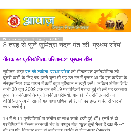
Wednesday, July 8, 2009
8 तरह से सुनें सुमित्रा नंदन पंत की 'प्रथम रश्मि'
गीतकास्ट प्रतियोगिता- परिणाम-2: प्रथम रश्मि
सुमित्रा नंदन
पंत की कविता 'प्रथम रश्मि'
को गीतकास्त प्रतियोगिता की
दूसरी कड़ी के लिए जब हमने चुना तो यह डर मन में ज़रूर था कि इस कविता के
संस्कृतनिष्ठ-शब्द गायन में कहीं बहुत मुश्किल न खड़ी करें। लेकिन अंतिम तिथि
यानी 30 जून 2009 तक जब हमें 19 प्रविष्टियाँ प्राप्त हुईं तो हमें यह अहसास
हुआ कि कविताओं के प्रति कविता प्रेमियों, गायकों और संगीतकारों का
अतिरिक्त प्रेम के सामने यह बाधा क्षणिक ही है, जो दृढ़ इच्छाशक्ति से पार की
जा सकती है।
19 में से 11 प्रविष्टियाँ तो संगीत के साथ सजी-धजी हुई थीं। इनमें से दो
प्रविष्टियों में फिल्म सरस्वती चंद के मशहूर गीत
'फूल तुम्हें भेजा है खत में॰॰॰"
की धुन थी, जिसपर बहुत ही मनोरंजक तरीके से पिता-पुत्र (अम्बरीष