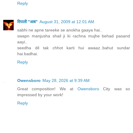
Reply
दिपाली "आब"
August 31, 2009 at 12:01 AM
sabhi ne apne tareeke se anokha gaaya hai..
swapn manjusha shail ji ki rachna mujhe behad pasand
aayi..
seedha dil tak chhot karti hui awaaz..bahut sundar
hai.badhai.
Reply
Owensboro
May 28, 2026 at 9:39 AM
Great composition! We at
Owensboro
City was so
impressed by your work!
Reply