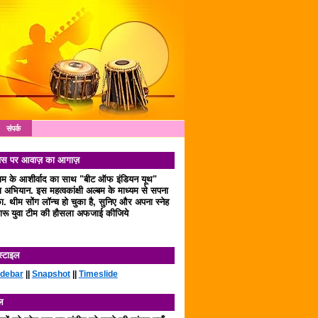
संपर्क
 दिवस पर आवाज़ का आगाज़
लाम के आशीर्वाद का साथ "बीट ऑफ इंडियन यूथ"
अभियान. इस महत्वकांक्षी अल्बम के माध्यम से सपना
. थीम सोंग लॉन्च हो चुका है, सुनिए और अपना स्नेह
रू युवा टीम की हौसला अफजाई कीजिये
स्टाइल
idebar
||
Snapshot
||
Timeslide
ल