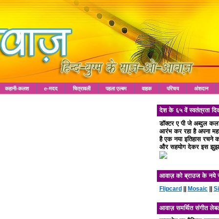
कहानी-कलश
e-मदद
चित्रावली
पहला एल्बम
वाहक
परिचय
अंशदान
देश के ६५ वें स्वतंत्रता
डॉक्टर ए पी जे अब्दुल क
आरंभ कर रहा है अपना महा 
है एक नया इतिहास रचने का
और सहयोग देकर इस झुझा
आवाज़ को ब्राउज के नये 
Flipcard
||
Mosaic
||
S
आवाज़ समर्थित संगीत लेब