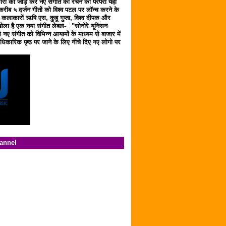
ारों को जोड़ कर नए संगीत को रचने की परंपरा यहाँ
करीब ५ दर्जन गीतों को विश्व पटल पर लॉन्च करने के
ठ कलाकारों ऋषि एस, कुहू गुप्ता, विश्व दीपक और
ला है एक नया संगीत लेबल- _"सोनोरे यूनिसन
 नए संगीत को विभिन्न आयामों के माध्यम से बाजार में
िकारिक पृष्ठ पर जाने के लिए नीचे दिए गए लोगो पर
hannel