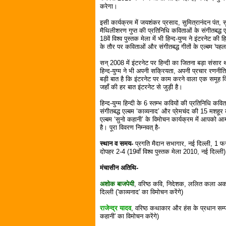
करेगा।
इसी कार्यक्रम में जयशंकर प्रसाद, सुमित्रानंदन पंत, सू
मैथिलीशरण गुप्त की प्रतिनिधि कविताओं के संगीतबद्ध 
18वें विश्व पुस्तक मेला में भी हिन्द-युग्म ने इंटरनेट 
के तौर पर कविताओं और संगीतबद्ध गीतों के एल्बम 'पह
सन् 2008 में इंटरनेट पर हिन्दी का जितना बड़ा संस
हिन्द-युग्म ने भी अपनी सक्रियता, अपनी प्रचार रणनीति
बड़ी बात है कि इंटरनेट पर काम करने वाला एक समूह विश
जहाँ की हर बात इंटरनेट से जुड़ी है।
हिन्द-युग्म हिन्दी के 6 स्तम्भ कवियों की प्रतिनिधि कवि
संगीतबद्ध एल्बम ‘काव्यनाद’ और प्रेमचंद की 15 मशहूर 
एल्बम ‘सुनो कहानी’ के विमोचन कार्यक्रम में आपको आ
है। पूरा विवरण निम्नवत् है-
स्थान व समय-
प्रगति मैदान सभागार, नई दिल्ली, 1 
दोपहर 2-4 (19वाँ विश्व पुस्तक मेला 2010, नई दिल्ली)
मंचासीन अतिथि-
अशोक बाजपेयी
, वरिष्ठ कवि, निदेशक, ललित कला अक
दिल्ली ('काव्यनाद' का विमोचन करेंगे)
राजेन्द्र यादव
, वरिष्ठ कथाकार और हंस के प्रधान सम्
कहानी' का विमोचन करेंगे)