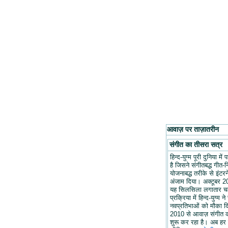
आवाज़ पर ताज़ातरीन
संगीत का तीसरा सत्र
हिन्द-युग्म पूरी दुनिया मे
है जिसने संगीतबद्ध गीत-न
योजनाबद्ध तरीके से इंटरन
अंजाम दिया। अक्टूबर 20
यह सिलसिला लगातार च
प्रक्रिया में हिन्द-युग्म ने
नवप्रतिभाओं को मौका द
2010 से आवाज़ संगीत 
शुरू कर रहा है। अब हर 