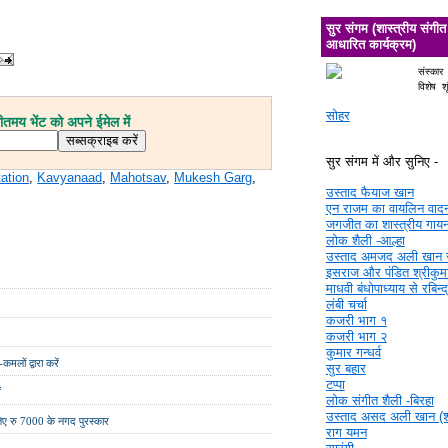
सुर संगम (शास्त्रीय संगीत
आधारित कार्यक्रम)
संस्कार
विशेष श
सोहर
मय भेंट को अपने ईमेल में
सुर संगम में और सुनिए -
tation
,
Kavyanaad
,
Mahotsav
,
Mukesh Garg
,
उस्ताद फैयाज खान
एन राजम का वायलिन वाद
जगजीत का शास्त्रीय गाय
लोक शैली -आल्हा
उस्ताद अमजद अली खान 
इसराज और पंडित श्रीकुमा
माधवी बंधोपाध्याय से रबिन्
लंबी चर्चा
कजरी भाग १
कजरी भाग २
कुमार गन्धर्व
मलों द्वारा करें
सुर बहार
टप्पा
ं
लोक संगीत शैली -बिरहा
उस्ताद असद अली खान (श्र
िए रु 7000 के नगद पुरस्कार
राग यमन