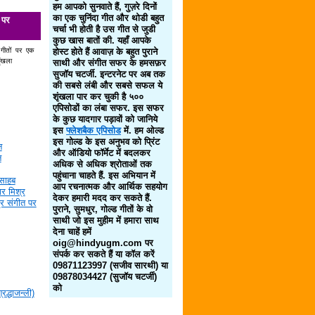
हम आपको सुनवाते हैं, गुज़रे दिनों
का एक चुनिंदा गीत और थोडी बहुत
 पर
चर्चा भी होती है उस गीत से जुडी
कुछ खास बातों की. यहाँ आपके
 गीतों पर एक
होस्ट होते हैं आवाज़ के बहुत पुराने
ृंखला
साथी और संगीत सफर के हमसफ़र
सुजॉय चटर्जी. इन्टरनेट पर अब तक
की सबसे लंबी और सबसे सफल ये
शृंखला पार कर चुकी है ५००
एपिसोडों का लंबा सफर. इस सफर
के कुछ यादगार पड़ावों को जानिये
इस
फ्लेशबैक एपिसोड
में. हम ओल्ड
इस गोल्ड के इस अनुभव को प्रिंट
न
और ऑडियो फॉर्मेट में बदलकर
न
अधिक से अधिक श्रोताओं तक
पहुंचाना चाहते हैं. इस अभियान में
साहब
आप रचनात्मक और आर्थिक सहयोग
र मिश्र
देकर हमारी मदद कर सकते हैं.
द्र संगीत पर
पुराने, सुमधुर, गोल्ड गीतों के वो
साथी जो इस मुहीम में हमारा साथ
देना चाहें हमें
oig@hindyugm.com पर
संपर्क कर सकते हैं या कॉल करें
09871123997 (सजीव सारथी) या
09878034427 (सुजॉय चटर्जी)
को
द्धाजन्ली)