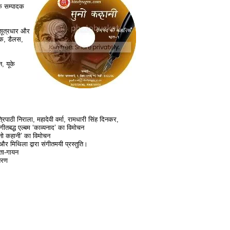
के सम्पादक
 सूत्रधार और
ोषक, डैलस,
न, यूके
्रिपाठी निराला, महादेवी वर्मा, रामधारी सिंह दिनकर,
गीतबद्ध एल्बम ‘काव्यनाद’ का विमोचन
ुनो कहानी’ का विमोचन
र मिथिला द्वारा संगीतमयी प्रस्तुति।
िता-गायन
तरण