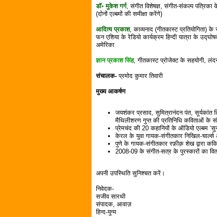
डॉ॰ मुकेश गर्ग
, संगीत विशेषज्ञ, संगीत-संकल्प पत्रिका 
(दोनों एल्बमों की समीक्षा करेंगे)
आदित्य प्रकाश
, काव्यनाद (गीतकास्ट प्रतियोगिता) के
फन एशिया के रेडियो कार्यक्रम हिन्दी यात्रा के उद्‍घ
अमेरिका
ज्ञान प्रकाश सिंह
, गीतकास्ट प्रोजेक्ट के सहयोगी, लंद
संचालक-
प्रमोद कुमार तिवारी
मुख्य आकर्षण
जयशंकर प्रसाद, सुमित्रानंदन पंत, सूर्यकांत त
मैथिलीशरण गुप्त की प्रतिनिधि कविताओं के सं
प्रेमचंद की 20 कहानियों के ऑडियो एल्बम ‘स
केरल के युवा गायक-संगीतकार निखिल-चार्ल्स औ
पुणे के गायक-संगीतकार रफ़ीक़ शेख द्वारा कव
2008-09 के संगीत-सत्र के पुरस्कारों का वि
अपनी उपस्थिति सुनिश्चत करें।
निवेदक-
सजीव सारथी
संपादक, आवाज़
हिन्द-युग्म