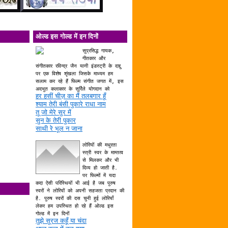
ओल्ड इस गोल्ड में इन दिनों
सुप्रसिद्ध गायक,
गीतकार और
संगीतकार रविन्द्र जैन यानी इंडस्ट्री के दाद्दु
पर एक विशेष शृंखला जिसके माध्यम हम
सलाम कर रहे हैं फिल्म संगीत जगत में, इस
अदभुत कलाकार के सुर्रिले योगदान को
हर हसीं चीज़ का मैं तलबगार हूँ
श्याम तेरी बंसी पुकारे राधा नाम
तू जो मेरे सुर में
सुन के तेरी पुकार
साथी रे भूल न जाना
लोरियों की मधुरता
स्त्री स्वर के माम्तत्व
से मिलकर और भी
दिव्य हो जाती है.
पर फिल्मों में यदा
कदा ऐसी परिस्थियों भी आई है जब पुरुष
स्वरों ने लोरियों को अपनी सहजता प्रदान की
है. पुरुष स्वरों की दस चुनी हुई लोरियाँ
लेकर हम उपस्थित हो रहे हैं ओल्ड इस
गोल्ड में इन दिनों
तुझे सूरज कहूँ या चंदा