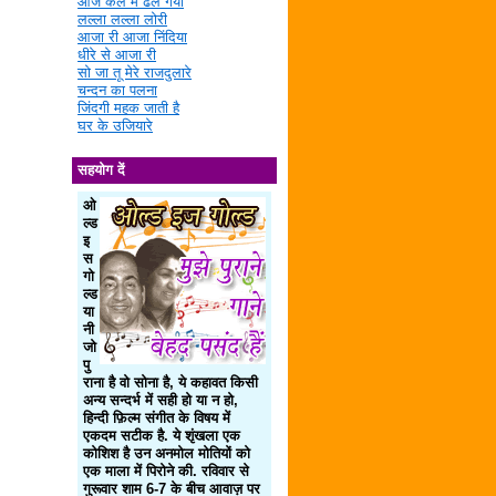
आज कल में ढल गया
लल्ला लल्ला लोरी
आजा री आजा निंदिया
धीरे से आजा री
सो जा तू मेरे राजदुलारे
चन्दन का पलना
जिंदगी महक जाती है
घर के उजियारे
सहयोग दें
ओ
ल्ड
इ
स
गो
ल्ड
या
नी
जो
पु
राना है वो सोना है, ये कहावत किसी
अन्य सन्दर्भ में सही हो या न हो,
हिन्दी फ़िल्म संगीत के विषय में
एकदम सटीक है. ये शृंखला एक
कोशिश है उन अनमोल मोतियों को
एक माला में पिरोने की. रविवार से
गुरूवार शाम 6-7 के बीच आवाज़ पर