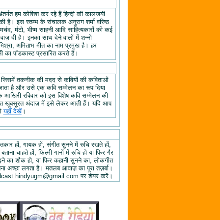
अंतर्गत हम कोशिश कर रहे हैं हिन्दी की कालजयी
ी है। इस स्तम्भ के संचालक अनुराग शर्मा वरिष्ठ
्रेमचंद, मंटो, भीष्म साहनी आदि साहित्यकारों की कई
ज़ दी है। इनका साथ देने वालों में शन्नो
िश्रा, अमिताभ मीत का नाम प्रमुख है। हर
 का पॉडकास्ट प्रसारित करते हैं।
, जिसमें तकनीक की मदद से कवियों की कविताओं
ा जाता है और उसे एक कवि सम्मेलन का रूप दिया
े के आखिरी रविवार को इस विशेष कवि सम्मेलन की
हुत खूबसूरत अंदाज़ में इसे लेकर आती हैं। यदि आप
तो
यहाँ देखें
।
तकार हों, गायक हों, संगीत सुनने में रुचि रखते हों,
 बताना चाहते हों, फिल्मी गानों में रुचि हो या फिर गैर
 पढ़ने का शौक हो, या फिर कहानी सुनने का, लोकगीत
ुनना अच्छा लगता है। मतलब आवाज़ का पूरा तज़र्बा।
ें podcast.hindyugm@gmail.com पर शेयर करें।