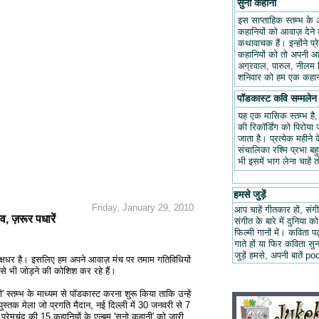
सुनो कहानी
इस साप्ताहिक स्तम्भ के 
कहानियों को आवाज़ देने क
कथावाचक हैं। इन्होंने प
कहानियों को तो अपनी आवा
अग्रवाल, पारुल, नीलम म
शनिवार को हम एक कहानी
पॉडकास्ट कवि सम्मलेन
यह एक मासिक स्तम्भ है
की रिकॉर्डिंग को पिरोय
जाता है। प्रत्येक महीन
संचालिका रश्मि प्रभा ब
भी इसमें भाग लेना चाहें 
हमसे जुड़ें
Friday, January 29, 2010
आप चाहें गीतकार हों, संगी
व, ज़रूर पधारें
संगीत के बारे में दुनिया को
फिल्मी गानों में। कविता
गाते हों या फिर कविता स
जुड़ें हमसे, अपनी बात
 पक्षधर है। इसलिए हम अपने आवाज़ मंच पर तमाम गतिविधियों
से भी जोड़ने की कोशिश कर रहे हैं।
' स्तम्भ के माध्यम से पॉडकास्ट करना शुरू किया ताकि उन्हें
ुस्तक मेला जो प्रगति मैदान, नई दिल्ली में 30 जनवरी से 7
 प्रेमचंद की 15 कहानियों के एल्बम 'सुनो कहानी' को जारी