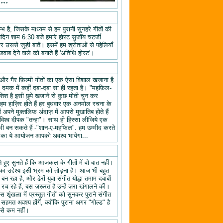
॰॰॰॰
 है, जिसके माध्यम से हम पुरानी सुनहरे गीतों की
तिदिन शाम 6:30 बजे हमारे होस्ट सुजॉय चटर्जी
उससे जुड़ी बातें। इसमें हम श्रोताओं से पहेलियाँ
वाब देने वाले को बनाते हैं 'अतिथि होस्ट'।
यों और गैर फ़िल्मी गीतों का एक ऐसा विशाल खजाना है
क दमक में कहीं दबा-दबा सा ही रहता है। "महफ़िल-
िश है इसी छुपे खजाने से कुछ मोती चुन कर
 हाज़िर होते हैं हर बुधवार एक अनमोल रचना के
ने मुक्तलिफ़ अंदाज़ में आपसे मुखातिब होते हैं
श्व दीपक "तन्हा"। साथ ही हिस्सा लीजिये एक
ी बन सकते हैं -"शान-ए-महफिल". हम उम्मीद करते
ल" का ये आयोजन आपको अवश्य भायेगा...
हुए सुनते हैं कि आजकल के गीतों में वो बात नहीं।
का उद्देश्य इसी भ्रम को तोड़ना है। आज भी बहुत
न रहा है, और ढेरों युवा संगीत योद्धा तमाम दबाबों
रच रहे हैं, बस ज़रूरत है उन्हें ज़रा खंगालने की।
स शृंखला में प्रस्तुत गीतों को सुनकर पुराने संगीत
 सहमत अवश्य होंगें, क्योंकि पुराना अगर "गोल्ड" है
 से कम नहीं।