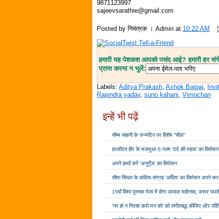
9871123997
sajeevsarathie@gmail.com
Posted by
नियंत्रक । Admin
at
10:22 AM
हमारी यह पेशकश आपको पसंद आई? हमारी हर संगीत
प्राप्त करना न भूलें:
Labels:
Aditya Prakash
,
Ashok Bajpai
,
Invi
Rajendra yadav
,
suno kahani
,
Vimochan
इन्हें भी पढ़ें
भीष्म साहनी के जन्मदिन पर विशेष "चील"
हरकीरत हीर के मजमुआ-ए-नज़्म 'दर्द की महक' का विमोचन
अपने हाथों करें 'अनुगूँज' का विमोचन
सीमा सिंघल के कविता-संग्रह 'अर्पिता' का विमोचन अपने कर-क
19वाँ विश्व पुस्तक मेला में होगा आवाज़ महोत्सव, ज़रूर पधारे
'नर हो न निराश करो मन को' को संगीतबद्ध कीजिए और जीत