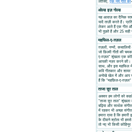
लीजिए,
एक नये गीत का
ओल्ड इज़ गोल्ड
यह आवाज़ का दैनिक स्तम्भ
यादें ताज़ी करते हैं। प्र
लेकर आते हैं एक गीत और 
भी पूछते हैं और 25 सही ज
महफिल-ए-ग़ज़ल
ग़ज़लों, नग्मों, कव्वालि
जो फ़िल्मी गीतों की चम
ए-ग़ज़ल" शृंखला एक कोश
आपकी नज़र करने की। हम
साथ, और इस महफिल में अप
कवि गीतकार और शायर वि
अनोखे खेल में और आप भ
हैं कि "महफ़िल-ए-ग़ज़
ताजा सुर ताल
अक्सर हम लोगों को कहते 
"ताजा सुर ताल" शृंखला 
बढ़िया और सार्थक संगीत ब
में रहकर भी अच्छा संगीत 
हमारा दावा है कि हमारी इ
के दीवाने श्रोता भी हमसे
तो नए भी किसी कोहिनूर