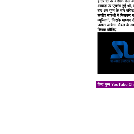
इन्टरनेट पर वैश्विक कलाक
आवाज़ पर प्रारंभ हुई थी, 
बाद अब युग्म के चार वरिष्
सजीव सारथी ने मिलकर खो
म्यूजिक", जिसके माध्यम से
उतारा जायेगा. लेबल के आध
क्लिक कीजिए.
हिन्द-युग्म YouTube C