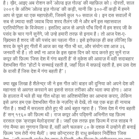
है। ख़ैर, आइए अब रोशन करें 'ओल्ड इज़ गोल्ड' की महफ़िल को। दोस्तों, साल
२००९ के अंतिम 'ओल्ड इज़ गोल्ड' की कड़ी, यानी कि ३००-वीं कड़ी में हमने
आप से पूछा था एक महापहेली, जिसमें कुल १० सवाल थे। इन दस सवालों में
सब से ज़्यादा सही जवाब दिया शरद तैलंग जी ने और बनें इस महासवाल
प्रतियोगिता के विजेयता। इसलिए आज से अगले पाँच दिनों में हम शरद जी के
पसंद के चार गानें सुनेंगे, जो उन्हे हमारी तरफ़ से इनाम है। तो आज पेश-ए-
ख़िदमत है शरद जी की पसंद का पहला गीत। इसे इत्तेफ़ाक़ ही कह लीजिए कि
शरद के चुने हुए गीतों में आज का यह गीत भी था, और संयोग वश आज २६
जनवरी भी है। तो क्यों ना आज के इस ख़ास दिन को याद करते हुए सुनें राज
कपूर की फ़िल्म 'जिस देश में गंगा बहती है' से मुकेश की आवाज़ में वही सदाबहार
देशभक्ति गीत "होटों पे सच्चाई रहती है, जहाँ दिल में सफ़ाई रहती है, हम उस देश
के वासी हैं जिस देश में गंगा बहती है"।
क्या ख़ूब लिखा है शैलेन्द्र जी ने इस गीत को! बाहर की दुनिया को अपने देश की
महानता से अवगत करवाने का इससे सरल तरीका और भला क्या होगा। आज
के हालात में भले ही यह गीत थोड़ा सा अतिशयोक्ति का आभास कराए, लेकिन
इसे अगर हम एक देशभक्ति गीत के नज़रिए से देखें, तो यह एक बड़ा ही नायाब
गीत है। शब्दों में सरलता होते हुए भी अर्थ बहुत गहरा है। 'जिस देश में गंगा बहती
है' सन् १९६० की फ़िल्म थी। राज कपूर और पद्मिनी अभिनीत यह फ़िल्म
दरसल एक 'क्राइम मेलोड्रामा' है। जहाँ एक तरफ़ इस फ़िल्म में राज साहब ने
गंगा मैय्या का गुणगान किया है, वहीं आगे चलकर ८० के दशक में उन्होने ही बनाई
फ़िल्म 'राम तेरी गंगा मैली'। क्या कॊन्ट्रस्ट है! राधु कर्मकार निर्देशित 'जिस