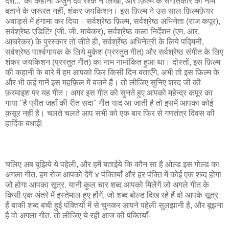
देश...' की कहानी अर्जुन देव रश्क ने लिखी, और फ़िल्म के संगीतकार का नाम
बताने के ज़रूरत नहीं, शंकर जयकिशन। इस फ़िल्म ने उस साल फ़िल्मफ़ेयर
अवार्ड्स में हंगामा कर दिया। सर्वश्रेष्ठ फ़िल्म, सर्वश्रेष्ठ अभिनेता (राज कपूर),
सर्वश्रेष्ठ एडिटिंग्‍ (जी. जी. मायेकर), सर्वश्रेष्ठ कला निर्देशन (एम. आर.
आचरेकर) के पुरस्कार तो जीते ही, सर्वर्श्रेष्ठ अभिनेत्री के लिये पद्मिनी,
सर्वश्रेष्ठ पार्श्वगायक के लिये मुकेश (प्रस्तुत गीत) और सर्वश्रेष्ठ संगीत के लिए
शंकर जयकिशन (प्रस्तुत गीत) का नाम नामांकित हुआ था। दोस्तों, इस फ़िल्म
की कहानी के बारे में हम आपको फिर किसी दिन बताएँगे, अभी तो इस फ़िल्म के
और भी कई गानें इस महफ़िल में बजने हैं। तो लीजिए सुनिए शरद जी की
फ़रमाइश पर यह गीत। अगर इस गीत को सुनते हुए आपको महेन्द्र कपूर का
गाया "है प्रीत जहाँ की रीत सदा" गीत याद आ जाती है तो इसमें आपका कोई
क़सूर नहीं है। चलते चलते आप सभी को एक बार फिर से गणतंत्र दिवस की
हार्दिक बधाई!
चलिए अब बूझिये ये पहेली, और हमें बताईये कि कौन सा है ओल्ड इस गोल्ड का
अगला गीत. हम रोज आपको देंगें ४ पंक्तियाँ और हर पंक्ति में कोई एक शब्द होगा
जो होगा आपका सूत्र. यानी कुल चार शब्द आपको मिलेंगें जो अगले गीत के
किसी एक अंतरे में इस्तेमाल हुए होंगें, जो शब्द बोल्ड दिख रहे हैं वो आपके सूत्र
हैं बाकी शब्द बची हुई पंक्तियों में से चुनकर आपने पहेली सुलझानी है, और बूझना
है वो अगला गीत. तो लीजिए ये रही आज की पंक्तियाँ-