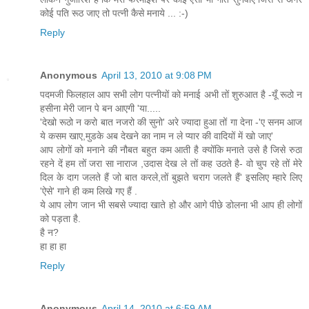
कोई पति रूठ जाए तो पत्नी कैसे मनाये ... :-)
Reply
Anonymous
April 13, 2010 at 9:08 PM
पदमजी फिलहाल आप सभी लोग पत्नीयों को मनाई अभी तों शुरुआत है -यूँ रूठो न
हसीना मेरी जान पे बन आएगी 'या.....
'देखो रूठो न करो बात नजरो की सुनो' अरे ज्यादा हुआ तों गा देना -'ए सनम आज
ये कसम खाए,मुडके अब देखने का नाम न ले प्यार की वादियों में खो जाए'
आप लोगों को मनाने की नौबत बहुत कम आती है क्योंकि मनाते उसे है जिसे रुठा
रहने दें हम तों जरा सा नाराज ,उदास देख ले तों कह उठते है- वो चुप रहे तों मेरे
दिल के दाग जलते हैं जो बात करले,तों बुझते चराग जलते हैं' इसलिए म्हारे लिए
'ऐसे' गाने ही कम लिखे गए हैं .
ये आप लोग जान भी सबसे ज्यादा खाते हो और आगे पीछे डोलना भी आप ही लोगों
को पड़ता है.
है न?
हा हा हा
Reply
Anonymous
April 14, 2010 at 6:59 AM