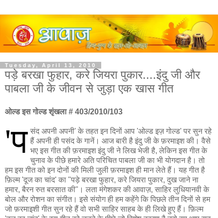
Tuesday, April 13, 2010
पड़े बरखा फुहार, करे जियरा पुकार....इंदु जी और
पाबला जी के जीवन से जुड़ा एक खास गीत
ओल्ड इस गोल्ड शृंखला # 403/2010/103
'प
संद अपनी अपनी' के तहत इन दिनों आप 'ओल्ड इज़ गोल्ड' पर सुन रहे
हैं अपनी ही पसंद के गानें। आज बारी है इंदु जी के फ़रमाइश की। वैसे
भए इस गीत की फ़रमाइश इंदु जी ने लिख भेजी है, लेकिन इस गीत के
चुनाव के पीछे हमारे अति परिचित पाबला जी का भी योगदान है। तो
हम इस गीत को इन दोनों की मिली जुली फ़रमाइश ही मान लेते हैं। यह गीत है
फ़िल्म 'दूज का चांद' का "पड़े बरखा फुहार, करे जियरा पुकार, दुख जाने ना
हमार, बैरन रुत बरसात की"। लता मंगेशकर की आवाज़, साहिर लुधियानवी के
बोल और रोशन का संगीत। इसे संयोग ही हम कहेंगे कि पिछले तीन दिनों से हम
जो फ़रमाइशी गीत सुन रहे हैं वो सभी साहिर साहब के ही लिखे हुए हैं। फ़िल्म