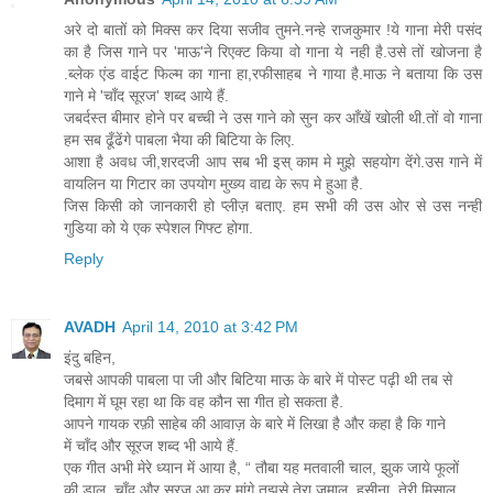
अरे दो बातों को मिक्स कर दिया सजीव तुमने.नन्हे राजकुमार !ये गाना मेरी पसंद
का है जिस गाने पर 'माऊ'ने रिएक्ट किया वो गाना ये नही है.उसे तों खोजना है
.ब्लेक एंड वाईट फिल्म का गाना हा,रफीसाहब ने गाया है.माऊ ने बताया कि उस
गाने मे 'चाँद सूरज' शब्द आये हैं.
जबर्दस्त बीमार होने पर बच्ची ने उस गाने को सुन कर आँखें खोली थी.तों वो गाना
हम सब ढूँढेंगे पाबला भैया की बिटिया के लिए.
आशा है अवध जी,शरदजी आप सब भी इस् काम मे मुझे सहयोग देंगे.उस गाने में
वायलिन या गिटार का उपयोग मुख्य वाद्य के रूप मे हुआ है.
जिस किसी को जानकारी हो प्लीज़ बताए. हम सभी की उस ओर से उस नन्ही
गुडिया को ये एक स्पेशल गिफ्ट होगा.
Reply
AVADH
April 14, 2010 at 3:42 PM
इंदु बहिन,
जबसे आपकी पाबला पा जी और बिटिया माऊ के बारे में पोस्ट पढ़ी थी तब से
दिमाग में घूम रहा था कि वह कौन सा गीत हो सकता है.
आपने गायक रफ़ी साहेब की आवाज़ के बारे में लिखा है और कहा है कि गाने
में चाँद और सूरज शब्द भी आये हैं.
एक गीत अभी मेरे ध्यान में आया है, “ तौबा यह मतवाली चाल, झुक जाये फूलों
की डाल, चाँद और सूरज आ कर मांगे तुझसे तेरा जमाल, हसीना, तेरी मिसाल