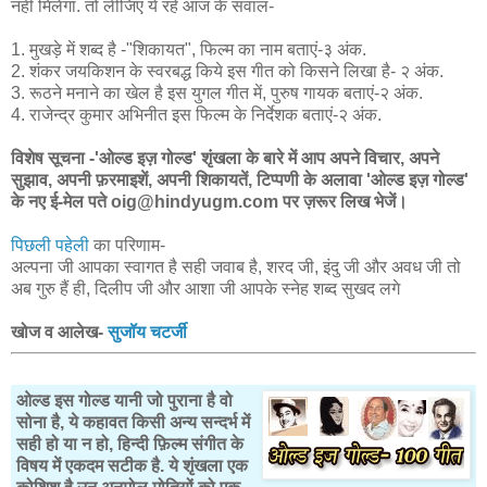
नहीं मिलेगा. तो लीजिए ये रहे आज के सवाल-
1. मुखड़े में शब्द है -"शिकायत", फिल्म का नाम बताएं-३ अंक.
2. शंकर जयकिशन के स्वरबद्ध किये इस गीत को किसने लिखा है- २ अंक.
3. रूठने मनाने का खेल है इस युगल गीत में, पुरुष गायक बताएं-२ अंक.
4. राजेन्द्र कुमार अभिनीत इस फिल्म के निर्देशक बताएं-२ अंक.
विशेष सूचना -'ओल्ड इज़ गोल्ड' शृंखला के बारे में आप अपने विचार, अपने
सुझाव, अपनी फ़रमाइशें, अपनी शिकायतें, टिप्पणी के अलावा 'ओल्ड इज़ गोल्ड'
के नए ई-मेल पते oig@hindyugm.com पर ज़रूर लिख भेजें।
पिछली पहेली
का परिणाम-
अल्पना जी आपका स्वागत है सही जवाब है, शरद जी, इंदु जी और अवध जी तो
अब गुरु हैं ही, दिलीप जी और आशा जी आपके स्नेह शब्द सुखद लगे
खोज व आलेख-
सुजॉय चटर्जी
ओल्ड इस गोल्ड यानी जो पुराना है वो
सोना है, ये कहावत किसी अन्य सन्दर्भ में
सही हो या न हो, हिन्दी फ़िल्म संगीत के
विषय में एकदम सटीक है. ये शृंखला एक