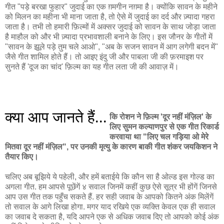
गीत "पड़े बरखा फुहार" जुदाई का एक ग़मगीन नग़मा है। क्योंकि सावन के महीने
को मिलन का महीना भी माना जाता है, तो ऐसे में जुदाई का दर्द और ज़्यादा गहरा
जाता है। तभी तो हमारी फ़िल्मों में अक्सर जुदाई को सावन के साथ जोड़ा जाता
है माहौल को और भी ज़्यादा प्रभावशाली बनाने के लिए। इस जौनर के गीतों में
"सावन के झूले पड़े तुम चले आओ", "अब के सजन सावन में आग लगेगी बदन में"
जैसे गीत शामिल होते हैं। तो आइए इंदु जी और पाबला जी की फ़रमाइश पर
सुनते हैं 'दूज का चांद' फ़िल्म का यह गीत लता जी की आवाज़ में।
क्या आप जानते हैं...
कि रोशन ने फ़िल्म 'दूर नहीं मंज़िल' के
लिए सुमन कल्याणपुर से एक गीत रिकार्ड
करवाया था "लिए चल गड़िया ओ मेरे
मितवा दूर नहीं मंज़िल", पर उनकी मृत्यु के कारण बाकी गीत शंकर जयकिशन ने
तैयार किए।
चलिए अब बूझिये ये पहेली, और हमें बताईये कि कौन सा है ओल्ड इस गोल्ड का
अगला गीत. हम आपसे पूछेंगें ४ सवाल जिनमें कहीं कुछ ऐसे सूत्र भी होंगें जिनसे
आप उस गीत तक पहुँच सकते हैं. हर सही जवाब के आपको कितने अंक मिलेंगें
तो सवाल के आगे लिखा होगा. मगर याद रखिये एक व्यक्ति केवल एक ही सवाल
का जवाब दे सकता है, यदि आपने एक से अधिक जवाब दिए तो आपको कोई अंक