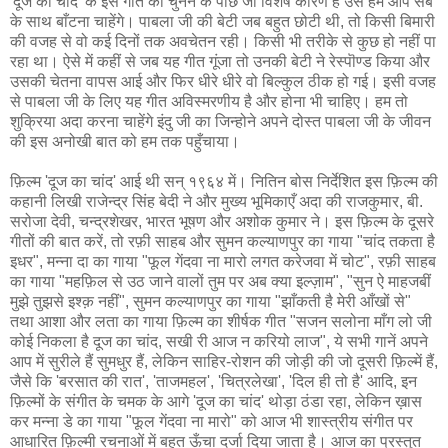
'दूज का चांद' के इस गीत को चुनने के पीछे जो विशेष कारण है उसे हम आप सब
के साथ बाँटना चाहेंगे। पाबला जी की बेटी जब बहुत छोटी थी, तो किसी बिमारी
की वजह से वो कई दिनों तक अवचेतन रही। किसी भी तरीके से कुछ हो नहीं पा
रहा था। ऐसे में कहीं से जब यह गीत गूंजा तो उनकी बेटी ने रेस्पॊण्ड किया और
उसकी चेतना वापस आई और फिर धीरे धीरे वो बिल्कुल ठीक हो गई। इसी वजह
से पाबला जी के लिए यह गीत अविस्मरणीय है और होना भी चाहिए। हम तो
शुक्रिया अदा करना चाहेंगे इंदु जी का जिन्होने अपने दोस्त पाबला जी के जीवन
की इस अनोखी बात को हम तक पहुँचाया।
फ़िल्म 'दूज का चांद' आई थी सन् १९६४ में। नितिन बोस निर्देशित इस फ़िल्म की
कहानी लिखी राजेन्द्र सिंह बेदी ने और मुख्य भूमिकाएँ अदा की राजकुमार, बी.
सरोजा देवी, चन्द्रशेखर, भारत भूषण और अशोक कुमार ने। इस फ़िल्म के दूसरे
गीतों की बात करें, तो रफ़ी साहब और सुमन कल्याणपुर का गाया "चांद तकता है
इधर", मन्ना दा का गाया "फूल गेंदवा ना मारो लगत करेजवा में चोट", रफ़ी साहब
का गाया "महफ़िल से उठ जाने वालों तुम पर अब क्या इल्ज़ाम", "सुन ऐ माहजबीं
मुझे तुझसे इश्क़ नहीं", सुमन कल्याणपुर का गाया "झाँकती है मेरी आँखों से"
तथा आशा और लता का गाया फ़िल्म का शीर्षक गीत "सजन सलोना माँग लो जी
कोई निकला है दूज का चांद, सखी री आज न करियो लाज", ये सभी गानें अपने
आप में सुरीले हैं सुमधुर हैं, लेकिन साहिर-रोशन की जोड़ी की जो दूसरी फ़िल्में हैं,
जैसे कि 'बरसात की रात', 'ताजमहल', 'चित्रलेखा', 'दिल ही तो है' आदि, इन
फ़िल्मों के संगीत के चमक के आगे 'दूज का चांद' थोड़ा ठंडा रहा, लेकिन ख़ास
कर मन्ना डे का गाया "फूल गेंदवा ना मारो" को आज भी शास्त्रीय संगीत पर
आधारित फ़िल्मी रचनाओं में बहुत ऊँचा दर्जा दिया जाता है। आज का प्रस्तुत