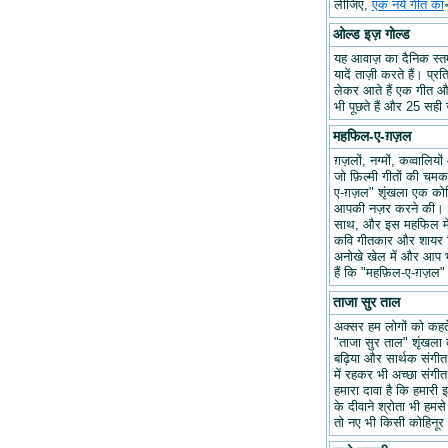
लीजिए,
एक नये गीत का
ओल्ड इज़ गोल्ड
यह आवाज़ का दैनिक स्तम्भ
यादें ताज़ी करते हैं। प्र
लेकर आते हैं एक गीत और 
भी पूछते हैं और 25 सही ज
महफिल-ए-ग़ज़ल
ग़ज़लों, नग्मों, कव्वालि
जो फ़िल्मी गीतों की चम
ए-ग़ज़ल" शृंखला एक कोश
आपकी नज़र करने की। हम
साथ, और इस महफिल में अप
कवि गीतकार और शायर वि
अनोखे खेल में और आप भ
हैं कि "महफ़िल-ए-ग़ज़
ताजा सुर ताल
अक्सर हम लोगों को कहते 
"ताजा सुर ताल" शृंखला 
बढ़िया और सार्थक संगीत ब
में रहकर भी अच्छा संगीत 
हमारा दावा है कि हमारी इ
के दीवाने श्रोता भी हमसे
तो नए भी किसी कोहिनूर