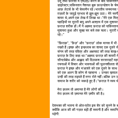
उर्दू तथा फ़ारसी में एम0ए0 करने के बाद पाकिस्ता
डाइरेक्टर,पाकिस्तान नैशनल बुक फ़ाउन्डेशन के 
आफ़ लेटर्स के भी चेयरमैन रहे।भारतीय जनमानस ने
ग़ज़लों के जादुई प्रभाव से झूम-झूम उठा। मेरे स्वर
शायर थे,अपने एक लेख में लिखा था -"मेरे एक मित
पहाड़ियों पर मुरारी बापू अपने आश्रम में एक मुशा
फ़राज़ शरीक हों।मैं ने अहमद फ़राज़ को पाकिस्तान 
मुशायरा हुआ और सुबह चर बजे तक चला। मुरारी बाप
रहे।"
"फ़िराक़", "फ़ैज़" और "फ़राज़" लोक मानस में भी
रखते हैं।इश्क़ और इन्क़लाब का शायद एक दूसरे से 
संगम की तरह पवित्र और अक्षयवट की तरह शाख़-द
फ़राज़ के लिए कहा था-"अहमद फ़राज़ की शायरी म
सौन्दर्यबोध और आह्लाद की दिलकश सरसराहटें महस
रचनाओं में विचार और भावनाओं की घुलनशीलता से 
फ़राज़ ने इश्क़ और म'आशरे को एक दूसरे के साथ प
को एक अलग हि कोण से पहचाना । उनका ख़याल है क
उन्ही की तरह तड़पते हैं मगर रोते नहीं।बल्कि उन ज़ं
समाज के शरीर को जकड़े हुए हैं।"फ़राज़ ने स्वय 
मेरा क़लम तो अमानत है मेरे लोगों की।
मेरा क़लम तो ज़मानत मेरे ज़मीर की है॥
देशभक्त की भावना से ओत-प्रोत इस शेर को सुनने के बा
क्योंकि आज की की गज़ल बड़ी हीं रूमानी है और रूमानिय
पड़ेगी: