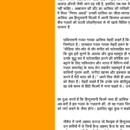
आवाज़ औरतों जैसी जान पड़ रही है, इसलिए जब तक ये मर
नहीं चाहिए। अब्बाजान की डाँट का आसिफ की गायिकी
में मिला "निगार अवार्ड" उनकी प्रतिभा का जीता-जागता न
आसिफ अब हिन्दुस्तानी फिल्मों में अपनी किस्मत आज
बीच गज़लों की घटती लोकप्रियता से भी खासे चिंतित प्रत
प्रकार हैं:
पाकिस्तानी गजल गायक आसिफ मेहदी कहते हैं कि यु
जिम्मेदार है। प्रख्यात गजल गायक मेहदी हसन के ब
"मीडिया जोर-शोर से पॉप संगीत को प्रोत्साहित कर 
कि युवा इसे सुनने के अलावा और कुछ महसूस ही न
उनके शुद्ध रूप में प्रोत्साहित करने की कोशिश कर र
बढ़ाने के लिए पाकिस्तान और भारत में विभिन्न मंच
गज़ल समारोह) के साथ मेरा सहयोग महत्वपूर्ण है क्
साथियों गुलाम अली, फरीदा खानम और इकबाल बानो
करने में मेरी मदद की है।" अपने पिता जैसी ही आ
को तैयार हैं। मेहदी कहते हैं कि उनके पास बॉलीवुड क
वह लंबे समय से हिंदी फिल्मों में गाना चाहते थे। उ
हम दुआ करते हैं कि हिन्दुस्तानी फिल्में जल्द हीं आ
अब बारी है इस गज़ल के गज़लगो की, तो यह गज़ल जिनक
को जर्रा कहने के जैसा होगा। इसलिए खुद कुछ न कहके
नौशेरा में जन्मे अहमद फ़राज़ जो पैदाइश से हिन्दुस
उन कवियों में थे जिन्हें फ़ैज़ अहमद फ़ैज़ के बाद