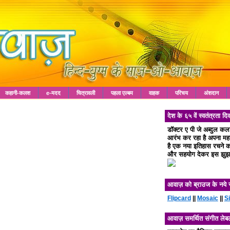
कहानी-कलश
e-मदद
चित्रावली
पहला एल्बम
वाहक
परिचय
अंशदान
देश के ६५ वें स्वतंत्रता
डॉक्टर ए पी जे अब्दुल क
आरंभ कर रहा है अपना महा 
है एक नया इतिहास रचने का
और सहयोग देकर इस झुझा
आवाज़ को ब्राउज के नये 
Flipcard
||
Mosaic
||
S
आवाज़ समर्थित संगीत लेब