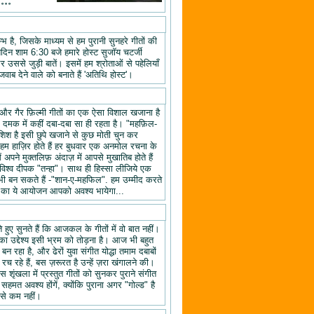
॰॰॰॰
 है, जिसके माध्यम से हम पुरानी सुनहरे गीतों की
तिदिन शाम 6:30 बजे हमारे होस्ट सुजॉय चटर्जी
उससे जुड़ी बातें। इसमें हम श्रोताओं से पहेलियाँ
वाब देने वाले को बनाते हैं 'अतिथि होस्ट'।
यों और गैर फ़िल्मी गीतों का एक ऐसा विशाल खजाना है
क दमक में कहीं दबा-दबा सा ही रहता है। "महफ़िल-
िश है इसी छुपे खजाने से कुछ मोती चुन कर
 हाज़िर होते हैं हर बुधवार एक अनमोल रचना के
ने मुक्तलिफ़ अंदाज़ में आपसे मुखातिब होते हैं
श्व दीपक "तन्हा"। साथ ही हिस्सा लीजिये एक
ी बन सकते हैं -"शान-ए-महफिल". हम उम्मीद करते
ल" का ये आयोजन आपको अवश्य भायेगा...
हुए सुनते हैं कि आजकल के गीतों में वो बात नहीं।
का उद्देश्य इसी भ्रम को तोड़ना है। आज भी बहुत
न रहा है, और ढेरों युवा संगीत योद्धा तमाम दबाबों
रच रहे हैं, बस ज़रूरत है उन्हें ज़रा खंगालने की।
स शृंखला में प्रस्तुत गीतों को सुनकर पुराने संगीत
 सहमत अवश्य होंगें, क्योंकि पुराना अगर "गोल्ड" है
 से कम नहीं।