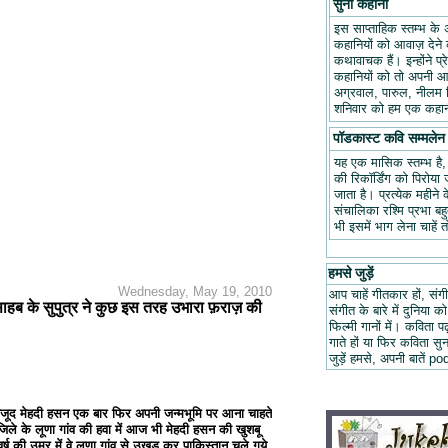
सुनो कहानी
इस साप्ताहिक स्तम्भ के 
कहानियों को आवाज़ देने क
कथावाचक हैं। इन्होंने प
कहानियों को तो अपनी आवा
अग्रवाल, पारुल, नीलम म
शनिवार को हम एक कहानी
पॉडकास्ट कवि सम्मलेन
यह एक मासिक स्तम्भ है
की रिकॉर्डिंग को पिरोय
जाता है। प्रत्येक महीन
संचालिका रश्मि प्रभा ब
भी इसमें भाग लेना चाहें 
हमसे जुड़ें
Wednesday, May 19, 2010
आप चाहें गीतकार हों, संगी
 साहब के सुपुत्र ने कुछ इस तरह उभारा फ़राज़ की
संगीत के बारे में दुनिया को
फिल्मी गानों में। कविता
गाते हों या फिर कविता स
जुड़ें हमसे, अपनी बात
बावजूद मेहदी हसन एक बार फिर अपनी जन्मभूमि पर आना चाहते
ं जिले के लूणा गांव की हवा में आज भी मेहदी हसन की खुशबू
ष की उम्र में वे लूणा गांव से उखड़ कर पाकिस्तान चले गये