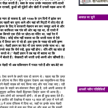
 पीछा करती हैं। वक्त के साथ उनके ज्यादातर संगी-साथी
के दरख्तों, कुओं की मुंडेरों और खेतों में उनकी महक आज भी
आवाज़ पर सुनें
ा प्यार हो सकता है, इसे १९७७ के उन दिनों में झांक कर
ाद पहली बार लूणा आये और यहां की मिट्टी में लोट-पोट हो
यक्रम के लिए वे सरकारी मेहमान बन कर जयपुर आये थे और
ं का काफिला जब गांव की ओर बढ़ रहा था, तो रास्ते में
किनारे एक टीले पर छोटा-सा मंदिर था, जहां रेत में
र दिया। कोई सोच नहीं सकता था कि धरती माता से ऐसे
में लिपट कर रो रहे हों।इस दृश्य के गवाह रहे कवि कृष्ण
ृश्य था। मेहदी हसन का बेटा भी उस समय उनके साथ था। वह
 कहा कि धैर्य रखें, कुछ नहीं होगा। धीरे-धीरे वह शांत हो
गया करते थे।’ मेहदी हसन ने तब यह भी बताया था कि
में बोलते हैं। शेखावटी की धरती उन्हें अपनी ओर खींचती है।
मेहदी भी अब पाकिस्तान में गजल गाते हैं और बाप-बेटे का
हैं। ऐसा करने के हमारे पास दो कारण थे। पहला यह कि उम्र
ापस लौटना या फिर पीछे मुड़कर देखना अब नामुमकिन-सा दिख
ी बहाने मेहदी साहब को याद किया जाए और याद रखा जाए। रही
ल के सहारे बन-संवरकर तैयार हुई है, उसे अपनी आवाज़ से
आपकी नवीन गतिविधियाँ
े सुपुत्र आसिफ मेहदी हैं(इनका ज़िक्र ऊपर भी आया है)।
ं कम लोगों को जानकारी होगी। तो हम हीं कुछ बताए देते हैं।
 क़ादिर की देखरेख में महज १३ साल की उम्र में गाने की
 में लास एंजिल्स में दिया था, जहाँ पर इनके साथ मेहदी
ें हीं रोककर गाने से मना कर दिया था और कहा था कि इनकी