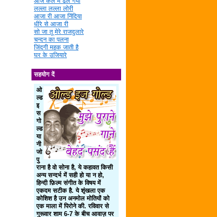
आज कल में ढल गया
लल्ला लल्ला लोरी
आजा री आजा निंदिया
धीरे से आजा री
सो जा तू मेरे राजदुलारे
चन्दन का पलना
जिंदगी महक जाती है
घर के उजियारे
सहयोग दें
ओ
ल्ड
इ
स
गो
ल्ड
या
नी
जो
पु
राना है वो सोना है, ये कहावत किसी
अन्य सन्दर्भ में सही हो या न हो,
हिन्दी फ़िल्म संगीत के विषय में
एकदम सटीक है. ये शृंखला एक
कोशिश है उन अनमोल मोतियों को
एक माला में पिरोने की. रविवार से
गुरूवार शाम 6-7 के बीच आवाज़ पर