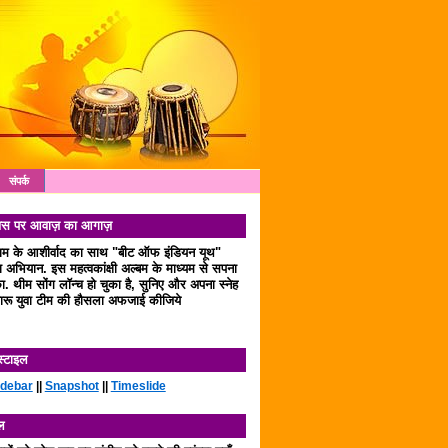
संपर्क
 दिवस पर आवाज़ का आगाज़
लाम के आशीर्वाद का साथ "बीट ऑफ इंडियन यूथ"
अभियान. इस महत्वकांक्षी अल्बम के माध्यम से सपना
. थीम सोंग लॉन्च हो चुका है, सुनिए और अपना स्नेह
रू युवा टीम की हौसला अफजाई कीजिये
स्टाइल
idebar
||
Snapshot
||
Timeslide
ल