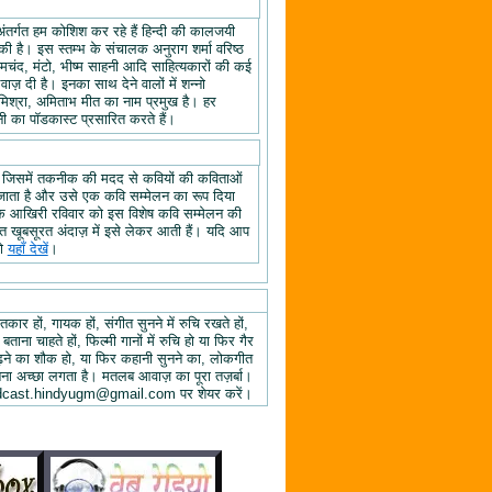
अंतर्गत हम कोशिश कर रहे हैं हिन्दी की कालजयी
ी है। इस स्तम्भ के संचालक अनुराग शर्मा वरिष्ठ
्रेमचंद, मंटो, भीष्म साहनी आदि साहित्यकारों की कई
ज़ दी है। इनका साथ देने वालों में शन्नो
िश्रा, अमिताभ मीत का नाम प्रमुख है। हर
 का पॉडकास्ट प्रसारित करते हैं।
, जिसमें तकनीक की मदद से कवियों की कविताओं
ा जाता है और उसे एक कवि सम्मेलन का रूप दिया
े के आखिरी रविवार को इस विशेष कवि सम्मेलन की
हुत खूबसूरत अंदाज़ में इसे लेकर आती हैं। यदि आप
तो
यहाँ देखें
।
तकार हों, गायक हों, संगीत सुनने में रुचि रखते हों,
 बताना चाहते हों, फिल्मी गानों में रुचि हो या फिर गैर
 पढ़ने का शौक हो, या फिर कहानी सुनने का, लोकगीत
ुनना अच्छा लगता है। मतलब आवाज़ का पूरा तज़र्बा।
ें podcast.hindyugm@gmail.com पर शेयर करें।