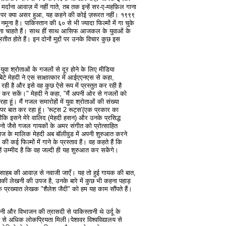
्दाना आवाज़ में नहीं गाते, तब तक इन्हें सर-ए-महफ़िल गाना
 पर क्या असर हुआ, यह कहने की कोई ज़रूरत नहीं। १९९९
मूना है। पाकिस्तान की ६० से भी ज्यादा फिल्मों में गा चुके
माना चाहते हैं। साथ हीं साथ आसिफ आजकल के युवाओं के
ीत होते हैं। इन दोनों मुद्दों पर उनके विचार कुछ इस
वा श्रोताओं के गजलों से दूर होने के लिए मीडिया
ेटे मेहदी ने एस साक्षात्कार में आईएएनएस से कहा,
रही है और इसे वह कुछ ऐसे रूप में प्रस्तुत कर रही है
 कर सकें।" मेहदी ने कहा, "मैं अपनी ओर से गजलों को
हा हूं। मैं गजल समारोहों में युवा श्रोताओं की संख्या
ों पर बात कर रहा हूं। 'रूट्स 2 रूट्स'(एक प्रकार का
योंकि इसने मेरे वालिद (मेहदी हसन) और उनके प्रसिद्ध
 जैसे गजल गायकों के अमर संगीत को प्रोत्साहित
वाज के मालिक मेहदी अब बॉलीवुड में अपनी शुरुआत करने
ी कई फिल्मों में गाने के प्रस्ताव हैं। वह कहते हैं कि
न्हें उम्मीद है कि वह जल्दी ही यह शुरुआत कर सकेंगे।
सिफ साहब की आवाज़ से नवाजी जाएँ। यह तो हुई गायक की बात,
ी लेखनी की उपज है, उनके बारे में कुछ भी कहना पहाड़
 प्रख्यात लेखक "शैलेश जैदी" को हम यह काम सौंपते हैं।
्तानी और विभाजन की त्रासदी से पाकिस्तानी थे उर्दू के
 सब से अधिक लोकप्रियता मिली।पेशावर विश्वविद्यालय से