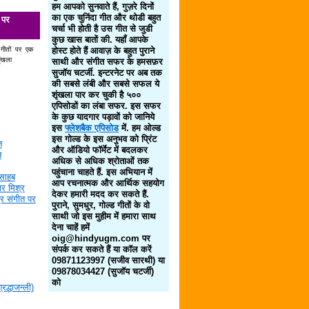
हम आपको सुनवाते हैं, गुज़रे दिनों
का एक चुनिंदा गीत और थोडी बहुत
 पर
चर्चा भी होती है उस गीत से जुडी
कुछ खास बातों की. यहाँ आपके
 गीतों पर एक
होस्ट होते हैं आवाज़ के बहुत पुराने
ृंखला
साथी और संगीत सफर के हमसफ़र
सुजॉय चटर्जी. इन्टरनेट पर अब तक
की सबसे लंबी और सबसे सफल ये
शृंखला पार कर चुकी है ५००
एपिसोडों का लंबा सफर. इस सफर
के कुछ यादगार पड़ावों को जानिये
इस
फ्लेशबैक एपिसोड
में. हम ओल्ड
इस गोल्ड के इस अनुभव को प्रिंट
न
और ऑडियो फॉर्मेट में बदलकर
न
अधिक से अधिक श्रोताओं तक
पहुंचाना चाहते हैं. इस अभियान में
साहब
आप रचनात्मक और आर्थिक सहयोग
र मिश्र
देकर हमारी मदद कर सकते हैं.
द्र संगीत पर
पुराने, सुमधुर, गोल्ड गीतों के वो
साथी जो इस मुहीम में हमारा साथ
देना चाहें हमें
oig@hindyugm.com पर
संपर्क कर सकते हैं या कॉल करें
09871123997 (सजीव सारथी) या
09878034427 (सुजॉय चटर्जी)
को
द्धाजन्ली)