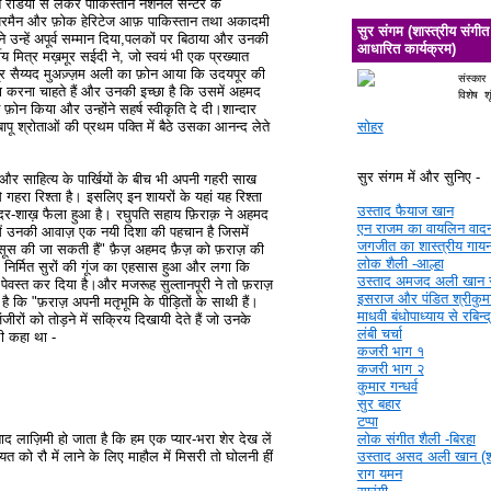
न रेडियो से लेकर पाकिस्तान नैशनल सेन्टर के
चेयरमैन और फ़ोक हेरिटेज आफ़ पाकिस्तान तथा अकादमी
सुर संगम (शास्त्रीय संगीत
 उन्हें अपूर्व सम्मान दिया,पलकों पर बिठाया और उनकी
आधारित कार्यक्रम)
्गीय मित्र मख़मूर सईदी ने, जो स्वयं भी एक प्रख्यात
्र सैय्यद मुअज़्ज़म अली का फ़ोन आया कि उदयपूर की
संस्कार
यरा करना चाहते हैं और उनकी इच्छा है कि उसमें अहमद
विशेष श
फ़ोन किया और उन्होंने सहर्ष स्वीकृति दे दी।शान्दार
ू श्रोताओं की प्रथम पक्ति में बैठे उसका आनन्द लेते
सोहर
सुर संगम में और सुनिए -
 और साहित्य के पार्खियों के बीच भी अपनी गहरी साख
गहरा रिश्ता है। इसलिए इन शायरों के यहां यह रिश्ता
उस्ताद फैयाज खान
र-शाख़ फैला हुआ है। रघुपति सहाय फ़िराक़ ने अहमद
एन राजम का वायलिन वाद
ें उनकी आवाज़ एक नयी दिशा की पहचान है जिसमें
जगजीत का शास्त्रीय गाय
ूस की जा सकती हैं" फ़ैज़ अहमद फ़ैज़ को फ़राज़ की
लोक शैली -आल्हा
निर्मित सुरों की गूंज का एहसास हुआ और लगा कि
उस्ताद अमजद अली खान 
ेवस्त कर दिया है।और मजरूह सुल्तानपूरी ने तो फ़राज़
इसराज और पंडित श्रीकुमा
ि "फ़राज़ अपनी मतृभूमि के पीड़ितों के साथी हैं।
माधवी बंधोपाध्याय से रबिन्
जीरों को तोड़ने में सक्रिय दिखायी देते हैं जो उनके
लंबी चर्चा
भी कहा था -
कजरी भाग १
कजरी भाग २
कुमार गन्धर्व
सुर बहार
टप्पा
द लाज़िमी हो जाता है कि हम एक प्यार-भरा शेर देख लें
लोक संगीत शैली -बिरहा
त को रौ में लाने के लिए माहौल में मिसरी तो घोलनी हीं
उस्ताद असद अली खान (श्र
राग यमन