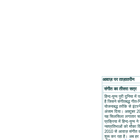
आवाज़ पर ताज़ातरीन
संगीत का तीसरा सत्र
हिन्द-युग्म पूरी दुनिया मे
है जिसने संगीतबद्ध गीत-न
योजनाबद्ध तरीके से इंटरन
अंजाम दिया। अक्टूबर 20
यह सिलसिला लगातार च
प्रक्रिया में हिन्द-युग्म ने
नवप्रतिभाओं को मौका द
2010 से आवाज़ संगीत 
शुरू कर रहा है। अब हर 