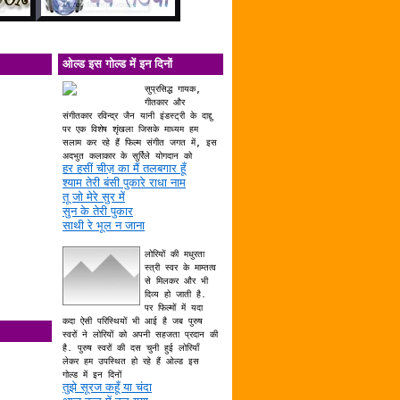
ओल्ड इस गोल्ड में इन दिनों
सुप्रसिद्ध गायक,
गीतकार और
संगीतकार रविन्द्र जैन यानी इंडस्ट्री के दाद्दु
पर एक विशेष शृंखला जिसके माध्यम हम
सलाम कर रहे हैं फिल्म संगीत जगत में, इस
अदभुत कलाकार के सुर्रिले योगदान को
हर हसीं चीज़ का मैं तलबगार हूँ
श्याम तेरी बंसी पुकारे राधा नाम
तू जो मेरे सुर में
सुन के तेरी पुकार
साथी रे भूल न जाना
लोरियों की मधुरता
स्त्री स्वर के माम्तत्व
से मिलकर और भी
दिव्य हो जाती है.
पर फिल्मों में यदा
कदा ऐसी परिस्थियों भी आई है जब पुरुष
स्वरों ने लोरियों को अपनी सहजता प्रदान की
है. पुरुष स्वरों की दस चुनी हुई लोरियाँ
लेकर हम उपस्थित हो रहे हैं ओल्ड इस
गोल्ड में इन दिनों
तुझे सूरज कहूँ या चंदा