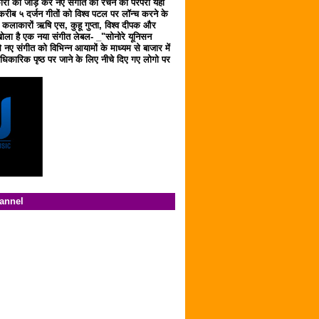
ारों को जोड़ कर नए संगीत को रचने की परंपरा यहाँ
करीब ५ दर्जन गीतों को विश्व पटल पर लॉन्च करने के
ठ कलाकारों ऋषि एस, कुहू गुप्ता, विश्व दीपक और
ला है एक नया संगीत लेबल- _"सोनोरे यूनिसन
 नए संगीत को विभिन्न आयामों के माध्यम से बाजार में
िकारिक पृष्ठ पर जाने के लिए नीचे दिए गए लोगो पर
hannel