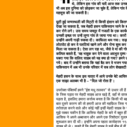
थे, लेकिन इस गांव की यादें आज तक उनका
भी अब इस दुनिया को छोड़कर जा चुके हैं, लेकिन गांव 
महसूस की जा सकती है।
छूटी हुई जन्मस्थली की मिट्टी से किसी इंसान को कितन
देखा जा सकता है, जब मेहदी हसन पाकिस्तान जाने के ब
कर रोने लगे। उस समय जयपुर में गजलों के एक कार्
उनकी इच्छा पर उन्हें लूणा गांव ले जाया गया था। कारो
उन्होंने अपनी गाड़ी रुकवा दी। काफिला थम गया। सड़क 
लोटपोट हो कर वे पलटियां खाने लगे और रोना शुरू क
मिला जा सकता है। ऐसा लग रहा था, जैसे वे मां की गोद 
कल्पित बताते हैं, ‘वह भावुक कर देने वाला अदभुत द
घबरा गया कि वालिद साहब को यह क्या हो गया? हमने उनसे
गये। बाद में उन्होंने बताया कि यहां बैठ कर वे भजन 
पाकिस्तान में अब भी उनके परिवार में सब लोग शेखावटी 
मेहदी हसन के साथ इस यात्रा में आये उनके बेटे आसिफ 
एक साझा अलबम भी है – “दिल जो रोता है’।
उपरोक्त पंक्तियाँ हमने "ईश मधु तलवार" से उधार ली 
के जिस पड़ाव पर मेहदी साहब आज खड़े हैं, वहाँ से व
पड़ता है, इसलिए हमारा कर्त्तव्य बनता है कि किसी भ
बात दूसरे कारण की तो हमारी आज की महफ़िल जिस गज़
तरोताज़ा करने वाले और कोई नहीं इन्हीं मेहदी साहब क
मुझे पक्का यकीन है कि आसिफ मेहदी के बारे में बहुत ही
आसिफ ने अपने अब्बाजान और अपने एक रिश्तेदार ग़ुलाम
शुरूआत कर दी थी। इन्होंने अपना पहला कार्यक्रम १९८३
साहब भी थे। कहते हैं कि मेहदी साहब ने इन्हें बीच म