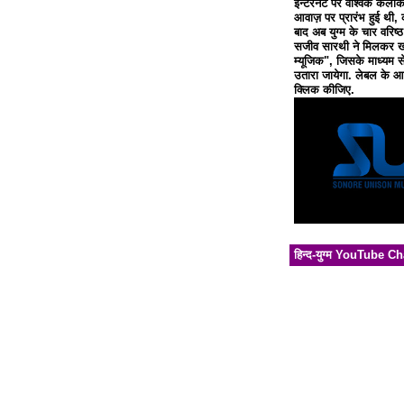
इन्टरनेट पर वैश्विक कलाक
आवाज़ पर प्रारंभ हुई थी, 
बाद अब युग्म के चार वरिष्
सजीव सारथी ने मिलकर खो
म्यूजिक", जिसके माध्यम से
उतारा जायेगा. लेबल के आध
क्लिक कीजिए.
हिन्द-युग्म YouTube C