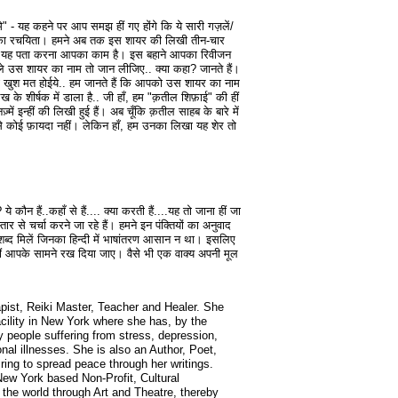
े" - यह कहने पर आप समझ हीं गए होंगे कि ये सारी गज़लें/
ाओं का रचयिता। हमने अब तक इस शायर की लिखी तीन-चार
ी हैं, यह पता करना आपका काम है। इस बहाने आपका रिवीजन
हले उस शायर का नाम तो जान लीजिए.. क्या कहा? जानते हैं।
ना खुश मत होईये.. हम जानते हैं कि आपको उस शायर का नाम
के शीर्षक में डाला है.. जी हाँ, हम "क़तील शिफ़ाई" की हीं
़्में इन्हीं की लिखी हुई हैं। अब चूँकि क़तील साहब के बारे में
राने से कोई फ़ायदा नहीं। लेकिन हाँ, हम उनका लिखा यह शेर तो
कौन हैं..कहाँ से हैं.... क्या करती हैं....यह तो जाना हीं जा
्तार से चर्चा करने जा रहे हैं। हमने इन पंक्तियों का अनुवाद
े शब्द मिलें जिनका हिन्दी में भाषांतरण आसान न था। इसलिए
ें हीं आपके सामने रख दिया जाए। वैसे भी एक वाक्य अपनी मूल
pist, Reiki Master, Teacher and Healer. She
cility in New York where she has, by the
 people suffering from stress, depression,
nal illnesses. She is also an Author, Poet,
ring to spread peace through her writings.
 New York based Non-Profit, Cultural
 the world through Art and Theatre, thereby