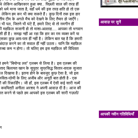
ए थे लेकिन आखिरकार हुआ क्या.. पिछली साल की तरह हीं
 धर्म माना जाता है, वहाँ धर्म की इस तरह क्षति हो तो एक
। लेकिन हम कर भी क्या सकते हैं। कुछ दिनों तक इस हार
य टीम के अगले मैच को देखने के लिए तैयार हो जाएँगे।
आवाज़ पर सुनें
े भी पल, जितने भी घंटे हैं, हमारे लिए वो तो ग़मगीन हीं
ी महफ़िल सजानी हो तो माशा-अल्लाह.... आपका तो भगवान
 हीं है। समझ नहीं आ रहा कि हार का ग़म व्यक्त करें या
 इसका कुछ अता-पता हीं नहीं है। लेकिन बात यह है कि हमारी
ंदाज़ करने का तो सवाल हीं नहीं उठता। यानि कि महफ़िल
जज्बा कम न होगा। तो चलिए हम इस महफ़िल की विधिवत
े हमने "बियोन्ड लव" एलबम से लिया है। इस एलबम की
उस्ताद बिलायत खान के सुपुत्र सुप्रसिद्ध सितार-वादक सुजात
दिखाया है। इतना होने के बावजूद कुछ ऐसा है, जो इस
िता-प्रेमी के लिए अजीब और अनूठी बात होती है - एक
 की रिकार्डिंग। जी हाँ, इस एलबम में ऐसी कई सारी नज़्में
ा और कवयित्री अनीला अरशद ने अपनी आवाज़ दी है। आज की
म की बात करने से पहले हम आपको इस एलबम की सारी गज़लों/
आपकी नवीन गतिविधियाँ
ान