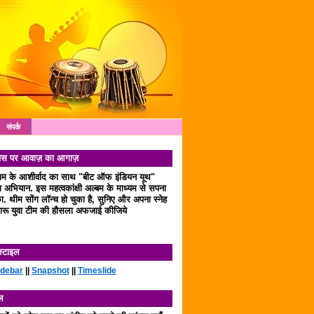
संपर्क
 दिवस पर आवाज़ का आगाज़
लाम के आशीर्वाद का साथ "बीट ऑफ इंडियन यूथ"
अभियान. इस महत्वकांक्षी अल्बम के माध्यम से सपना
. थीम सोंग लॉन्च हो चुका है, सुनिए और अपना स्नेह
रू युवा टीम की हौसला अफजाई कीजिये
स्टाइल
idebar
||
Snapshot
||
Timeslide
ल