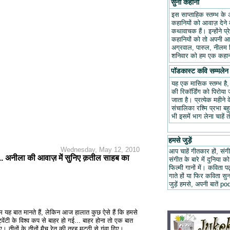
सुनो कहानी
इस साप्ताहिक स्तम्भ के 
कहानियों को आवाज़ देने क
कथावाचक हैं। इन्होंने प
कहानियों को तो अपनी आवा
अग्रवाल, पारुल, नीलम म
शनिवार को हम एक कहानी
पॉडकास्ट कवि सम्मलेन
यह एक मासिक स्तम्भ है
की रिकॉर्डिंग को पिरोय
जाता है। प्रत्येक महीन
संचालिका रश्मि प्रभा ब
भी इसमें भाग लेना चाहें 
हमसे जुड़ें
Wednesday, May 12, 2010
आप चाहें गीतकार हों, संगी
... अनीला की आवाज़ में सुनिए क़तील साहब का
संगीत के बारे में दुनिया को
फिल्मी गानों में। कविता
गाते हों या फिर कविता स
जुड़ें हमसे, अपनी बात
हम यह बात मानते हैं, लेकिन आज हालात कुछ ऐसे हैं कि हमसे
्वेंटी के विश्व कप से बाहर हो गई... बाहर होना तो एक बात
िए। तीनों के तीनों मैच रेत की तरह मुट्ठी से गंवा दिए।