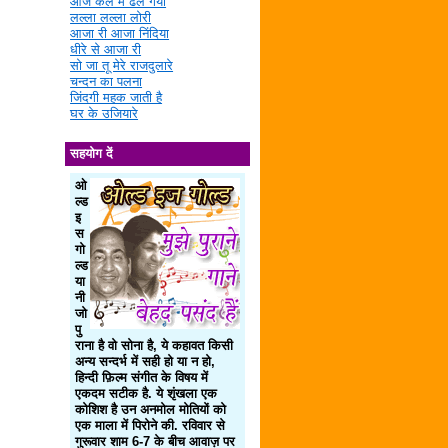
आज कल में ढल गया
लल्ला लल्ला लोरी
आजा री आजा निंदिया
धीरे से आजा री
सो जा तू मेरे राजदुलारे
चन्दन का पलना
जिंदगी महक जाती है
घर के उजियारे
सहयोग दें
ओ
ल्ड
इ
स
गो
ल्ड
या
नी
जो
पु
राना है वो सोना है, ये कहावत किसी
अन्य सन्दर्भ में सही हो या न हो,
हिन्दी फ़िल्म संगीत के विषय में
एकदम सटीक है. ये शृंखला एक
कोशिश है उन अनमोल मोतियों को
एक माला में पिरोने की. रविवार से
गुरूवार शाम 6-7 के बीच आवाज़ पर