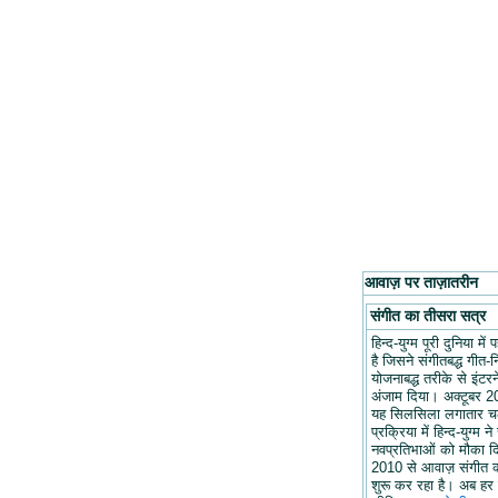
आवाज़ पर ताज़ातरीन
संगीत का तीसरा सत्र
हिन्द-युग्म पूरी दुनिया मे
है जिसने संगीतबद्ध गीत-न
योजनाबद्ध तरीके से इंटरन
अंजाम दिया। अक्टूबर 20
यह सिलसिला लगातार च
प्रक्रिया में हिन्द-युग्म ने
नवप्रतिभाओं को मौका द
2010 से आवाज़ संगीत 
शुरू कर रहा है। अब हर 