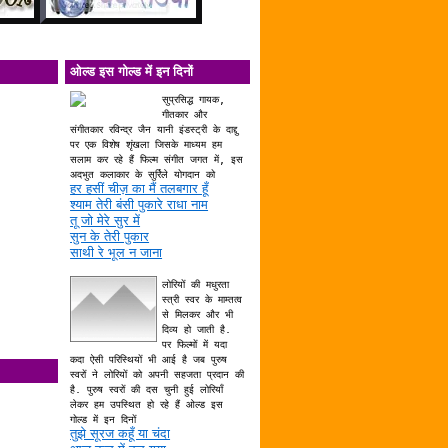
ओल्ड इस गोल्ड में इन दिनों
सुप्रसिद्ध गायक,
गीतकार और
संगीतकार रविन्द्र जैन यानी इंडस्ट्री के दाद्दु
पर एक विशेष शृंखला जिसके माध्यम हम
सलाम कर रहे हैं फिल्म संगीत जगत में, इस
अदभुत कलाकार के सुर्रिले योगदान को
हर हसीं चीज़ का मैं तलबगार हूँ
श्याम तेरी बंसी पुकारे राधा नाम
तू जो मेरे सुर में
सुन के तेरी पुकार
साथी रे भूल न जाना
लोरियों की मधुरता
स्त्री स्वर के माम्तत्व
से मिलकर और भी
दिव्य हो जाती है.
पर फिल्मों में यदा
कदा ऐसी परिस्थियों भी आई है जब पुरुष
स्वरों ने लोरियों को अपनी सहजता प्रदान की
है. पुरुष स्वरों की दस चुनी हुई लोरियाँ
लेकर हम उपस्थित हो रहे हैं ओल्ड इस
गोल्ड में इन दिनों
तुझे सूरज कहूँ या चंदा