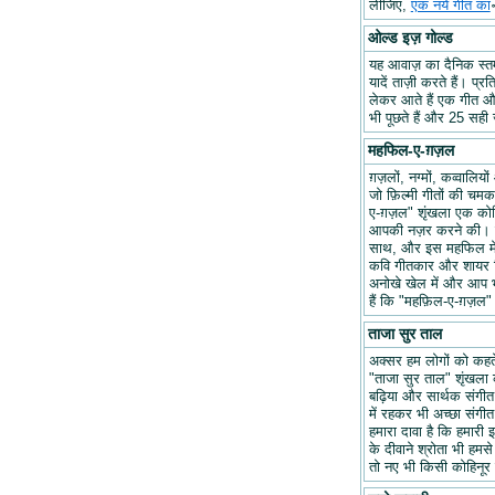
लीजिए,
एक नये गीत का
ओल्ड इज़ गोल्ड
यह आवाज़ का दैनिक स्तम्भ
यादें ताज़ी करते हैं। प्र
लेकर आते हैं एक गीत और 
भी पूछते हैं और 25 सही ज
महफिल-ए-ग़ज़ल
ग़ज़लों, नग्मों, कव्वालि
जो फ़िल्मी गीतों की चम
ए-ग़ज़ल" शृंखला एक कोश
आपकी नज़र करने की। हम
साथ, और इस महफिल में अप
कवि गीतकार और शायर वि
अनोखे खेल में और आप भ
हैं कि "महफ़िल-ए-ग़ज़
ताजा सुर ताल
अक्सर हम लोगों को कहते 
"ताजा सुर ताल" शृंखला 
बढ़िया और सार्थक संगीत ब
में रहकर भी अच्छा संगीत 
हमारा दावा है कि हमारी इ
के दीवाने श्रोता भी हमसे
तो नए भी किसी कोहिनूर