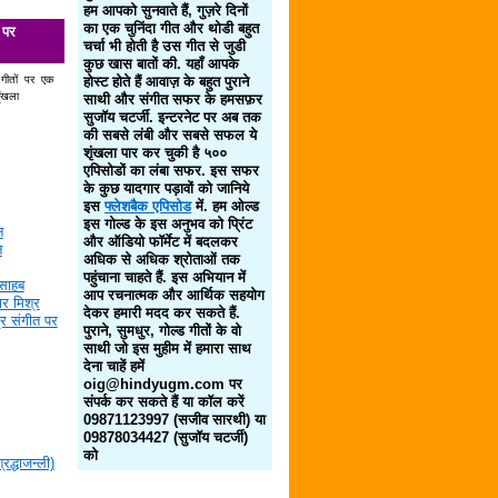
हम आपको सुनवाते हैं, गुज़रे दिनों
का एक चुनिंदा गीत और थोडी बहुत
 पर
चर्चा भी होती है उस गीत से जुडी
कुछ खास बातों की. यहाँ आपके
 गीतों पर एक
होस्ट होते हैं आवाज़ के बहुत पुराने
ृंखला
साथी और संगीत सफर के हमसफ़र
सुजॉय चटर्जी. इन्टरनेट पर अब तक
की सबसे लंबी और सबसे सफल ये
शृंखला पार कर चुकी है ५००
एपिसोडों का लंबा सफर. इस सफर
के कुछ यादगार पड़ावों को जानिये
इस
फ्लेशबैक एपिसोड
में. हम ओल्ड
इस गोल्ड के इस अनुभव को प्रिंट
न
और ऑडियो फॉर्मेट में बदलकर
न
अधिक से अधिक श्रोताओं तक
पहुंचाना चाहते हैं. इस अभियान में
साहब
आप रचनात्मक और आर्थिक सहयोग
र मिश्र
देकर हमारी मदद कर सकते हैं.
द्र संगीत पर
पुराने, सुमधुर, गोल्ड गीतों के वो
साथी जो इस मुहीम में हमारा साथ
देना चाहें हमें
oig@hindyugm.com पर
संपर्क कर सकते हैं या कॉल करें
09871123997 (सजीव सारथी) या
09878034427 (सुजॉय चटर्जी)
को
द्धाजन्ली)