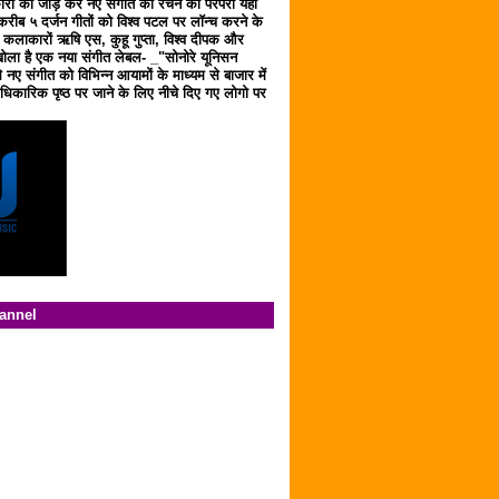
ारों को जोड़ कर नए संगीत को रचने की परंपरा यहाँ
करीब ५ दर्जन गीतों को विश्व पटल पर लॉन्च करने के
ठ कलाकारों ऋषि एस, कुहू गुप्ता, विश्व दीपक और
ला है एक नया संगीत लेबल- _"सोनोरे यूनिसन
 नए संगीत को विभिन्न आयामों के माध्यम से बाजार में
िकारिक पृष्ठ पर जाने के लिए नीचे दिए गए लोगो पर
hannel