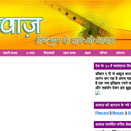
कहानी-कलश
e-मदद
चित्रावली
पहला एल्बम
वाहक
परिचय
अंशदान
देश के ६५ वें स्वतंत्रता
डॉक्टर ए पी जे अब्दुल क
आरंभ कर रहा है अपना महा 
है एक नया इतिहास रचने का
और सहयोग देकर इस झुझा
आवाज़ को ब्राउज के नये 
Flipcard
||
Mosaic
||
S
आवाज़ समर्थित संगीत लेब