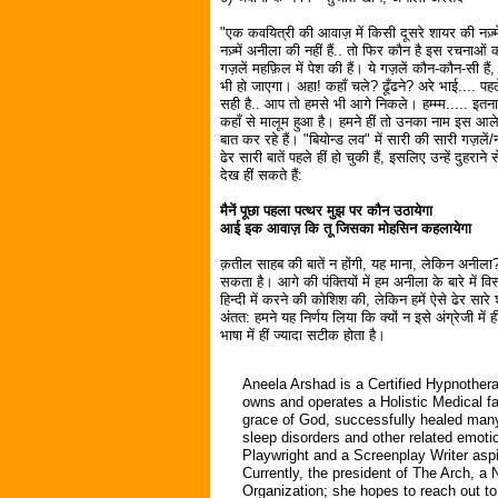
"एक कवयित्री की आवाज़ में किसी दूसरे शायर की नज़्म
नज़्में अनीला की नहीं हैं.. तो फिर कौन है इस रचन
गज़लें महफ़िल में पेश की हैं। ये गज़लें कौन-कौन-स
भी हो जाएगा। अहा! कहाँ चले? ढूँढने? अरे भाई.... प
सही है.. आप तो हमसे भी आगे निकले। हम्म्म..... इत
कहाँ से मालूम हुआ है। हमने हीं तो उनका नाम इस आलेख 
बात कर रहे हैं। "बियोन्ड लव" में सारी की सारी गज़लें/नज
ढेर सारी बातें पहले हीं हो चुकी हैं, इसलिए उन्हें दुह
देख हीं सकते हैं:
मैनें पूछा पहला पत्थर मुझ पर कौन उठायेगा
आई इक आवाज़ कि तू जिसका मोहसिन कहलायेगा
क़तील साहब की बातें न होंगी, यह माना, लेकिन अनीला? ये 
सकता है। आगे की पंक्तियों में हम अनीला के बारे में विस
हिन्दी में करने की कोशिश की, लेकिन हमें ऐसे ढेर सार
अंतत: हमने यह निर्णय लिया कि क्यों न इसे अंग्रेजी म
भाषा में हीं ज्यादा सटीक होता है।
Aneela Arshad is a Certified Hypnothera
owns and operates a Holistic Medical fa
grace of God, successfully healed many
sleep disorders and other related emotio
Playwright and a Screenplay Writer aspi
Currently, the president of The Arch, a
Organization; she hopes to reach out to