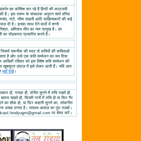
अंतर्गत हम कोशिश कर रहे हैं हिन्दी की कालजयी
ी है। इस स्तम्भ के संचालक अनुराग शर्मा वरिष्ठ
्रेमचंद, मंटो, भीष्म साहनी आदि साहित्यकारों की कई
ज़ दी है। इनका साथ देने वालों में शन्नो
िश्रा, अमिताभ मीत का नाम प्रमुख है। हर
 का पॉडकास्ट प्रसारित करते हैं।
, जिसमें तकनीक की मदद से कवियों की कविताओं
ा जाता है और उसे एक कवि सम्मेलन का रूप दिया
े के आखिरी रविवार को इस विशेष कवि सम्मेलन की
हुत खूबसूरत अंदाज़ में इसे लेकर आती हैं। यदि आप
तो
यहाँ देखें
।
तकार हों, गायक हों, संगीत सुनने में रुचि रखते हों,
 बताना चाहते हों, फिल्मी गानों में रुचि हो या फिर गैर
 पढ़ने का शौक हो, या फिर कहानी सुनने का, लोकगीत
ुनना अच्छा लगता है। मतलब आवाज़ का पूरा तज़र्बा।
ें podcast.hindyugm@gmail.com पर शेयर करें।