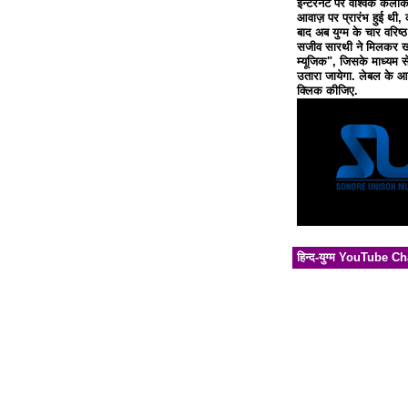
इन्टरनेट पर वैश्विक कलाक
आवाज़ पर प्रारंभ हुई थी, 
बाद अब युग्म के चार वरिष्
सजीव सारथी ने मिलकर खो
म्यूजिक", जिसके माध्यम से
उतारा जायेगा. लेबल के आध
क्लिक कीजिए.
हिन्द-युग्म YouTube C