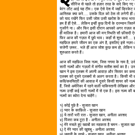
सीरिज से पहले तो हज़ार तरह के वादे किए ग
बेरंग लौट आई यह टीम। एक ऐसे देश में जहाँ क्रिकेट को
आस्तिक क्या करे.... उसके दिल को ठेस तो लगेगी हीं
को याद रखेंगे फिर उसी जोश उसी खरोश के साथ भारती
हम हैं हीं ऐसे... लेकिन इन्हीं कुछ दिनों के दरम्यान जितन
गुजरेंगे ना। और फिर इसी दौरान आपको अगर ग़ज़ल क
हीं मालिक है। हमारी आज की मन:स्थिति सौ फ़ीसदी ऐसी
फिर आज की गज़ल में छुपे भाव। कहाँ से शुरू करें....
महफ़िल हमारे जीवन का एक अंग है, इसलिए इसे नज़र-अ
सजेगी ज़रूर.. भले हीं आज जोश कुछ कम हो, लेकिन 
शुरुआत करते हैं।
आज की महफ़िल जिस नज़्म, जिस नगमा के नाम है, उस
सारी नज़्मों और गज़लों में संगीत सतीश शर्मा का है। 
खान ने इस एलबम में अपनी आवाज़ और सितार का कमाल 
एलबम को दूसरे एलबमों से अलग करता है। किसी भी कव
कवि/कवयित्री की आवाज़ में दूसरे किसी शायर की नज़्मों
हैं, जिसे अमेरिका में रहने वाली पाकिस्तानी लेखिक
नज़्म उन्हीं कई सारी नज़्मों में से एक है। इस नज़्
नज़्मों का ब्योरा देना चाहेंगे।
१) कोई पूछे है - सुजात खान
२) प्यार के काफ़िले - सुजात खान
३) ये तारों भरी रात - सुजात खान, अनीला अरशद
४) पिंजरा कब टूटा है - अनीला अरशद
५) मेरे मचले हुए ख्वाबों का महकता है चमन - सुजात ख
६) ऐ मेरे प्यार की खुशबू - अनीला अरशद
७) जवानी के नगमे - सुजात खान, अनीला अरशद