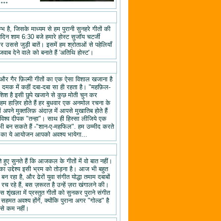
॰॰॰॰
 है, जिसके माध्यम से हम पुरानी सुनहरे गीतों की
तिदिन शाम 6:30 बजे हमारे होस्ट सुजॉय चटर्जी
उससे जुड़ी बातें। इसमें हम श्रोताओं से पहेलियाँ
वाब देने वाले को बनाते हैं 'अतिथि होस्ट'।
यों और गैर फ़िल्मी गीतों का एक ऐसा विशाल खजाना है
क दमक में कहीं दबा-दबा सा ही रहता है। "महफ़िल-
िश है इसी छुपे खजाने से कुछ मोती चुन कर
 हाज़िर होते हैं हर बुधवार एक अनमोल रचना के
ने मुक्तलिफ़ अंदाज़ में आपसे मुखातिब होते हैं
श्व दीपक "तन्हा"। साथ ही हिस्सा लीजिये एक
ी बन सकते हैं -"शान-ए-महफिल". हम उम्मीद करते
ल" का ये आयोजन आपको अवश्य भायेगा...
हुए सुनते हैं कि आजकल के गीतों में वो बात नहीं।
का उद्देश्य इसी भ्रम को तोड़ना है। आज भी बहुत
न रहा है, और ढेरों युवा संगीत योद्धा तमाम दबाबों
रच रहे हैं, बस ज़रूरत है उन्हें ज़रा खंगालने की।
स शृंखला में प्रस्तुत गीतों को सुनकर पुराने संगीत
 सहमत अवश्य होंगें, क्योंकि पुराना अगर "गोल्ड" है
 से कम नहीं।