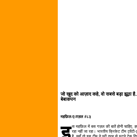
जो खुद को आज़ाद कहे, वो सबसे बड़ा झूठा है
बेबाकपन
महफ़िल-ए-ग़ज़ल #८३
इ
स महफ़िल में बस गज़ल की बातें होनी चाहिए, 
रहा नहीं जा रहा। भारतीय क्रिकेट टीम ट्वेंटी-ट
है, यहाँ तो इस टीम ने पूरी तरह से घुटने टेक द