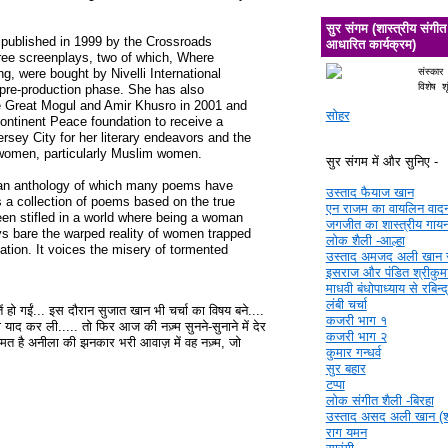
सुर संगम (शास्त्रीय संगीत
 published in 1999 by the Crossroads
आधारित कार्यक्रम)
ree screenplays, two of which, Where
संस्कार
g, were bought by Nivelli International
विशेष श
e pre-production phase. She has also
 Great Mogul and Amir Khusro in 2001 and
सोहर
ntinent Peace foundation to receive a
rsey City for her literary endeavors and the
 women, particularly Muslim women.
सुर संगम में और सुनिए -
an anthology of which many poems have
उस्ताद फैयाज खान
 a collection of poems based on the true
एन राजम का वायलिन वाद
en stifled in a world where being a woman
जगजीत का शास्त्रीय गाय
ays bare the warped reality of women trapped
लोक शैली -आल्हा
zation. It voices the misery of tormented
उस्ताद अमजद अली खान 
इसराज और पंडित श्रीकुमा
माधवी बंधोपाध्याय से रबिन्
लंबी चर्चा
ें हो गईं... इस दौरान सुजात खान भी चर्चा का विषय बने....
कजरी भाग १
द कर ली..... तो फिर आज की नज़्म सुनने-सुनाने में देर
कजरी भाग २
त है अनीला की झनकार भरी आवाज़ में वह नज़्म, जो
कुमार गन्धर्व
सुर बहार
टप्पा
लोक संगीत शैली -बिरहा
उस्ताद असद अली खान (श्र
राग यमन