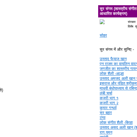
सुर संगम (शास्त्रीय संगीत
आधारित कार्यक्रम)
संस्कार
विशेष श
सोहर
सुर संगम में और सुनिए -
उस्ताद फैयाज खान
एन राजम का वायलिन वाद
जगजीत का शास्त्रीय गाय
लोक शैली -आल्हा
उस्ताद अमजद अली खान 
इसराज और पंडित श्रीकुमा
माधवी बंधोपाध्याय से रबिन्
से)
लंबी चर्चा
कजरी भाग १
कजरी भाग २
कुमार गन्धर्व
सुर बहार
टप्पा
लोक संगीत शैली -बिरहा
उस्ताद असद अली खान (श्र
राग यमन