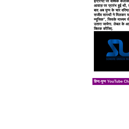
इन्टरनेट पर वैश्विक कलाक
आवाज़ पर प्रारंभ हुई थी, 
बाद अब युग्म के चार वरिष्
सजीव सारथी ने मिलकर खो
म्यूजिक", जिसके माध्यम से
उतारा जायेगा. लेबल के आध
क्लिक कीजिए.
हिन्द-युग्म YouTube C