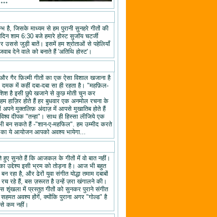
॰॰॰॰
 है, जिसके माध्यम से हम पुरानी सुनहरे गीतों की
तिदिन शाम 6:30 बजे हमारे होस्ट सुजॉय चटर्जी
उससे जुड़ी बातें। इसमें हम श्रोताओं से पहेलियाँ
वाब देने वाले को बनाते हैं 'अतिथि होस्ट'।
यों और गैर फ़िल्मी गीतों का एक ऐसा विशाल खजाना है
क दमक में कहीं दबा-दबा सा ही रहता है। "महफ़िल-
िश है इसी छुपे खजाने से कुछ मोती चुन कर
 हाज़िर होते हैं हर बुधवार एक अनमोल रचना के
ने मुक्तलिफ़ अंदाज़ में आपसे मुखातिब होते हैं
श्व दीपक "तन्हा"। साथ ही हिस्सा लीजिये एक
ी बन सकते हैं -"शान-ए-महफिल". हम उम्मीद करते
ल" का ये आयोजन आपको अवश्य भायेगा...
हुए सुनते हैं कि आजकल के गीतों में वो बात नहीं।
का उद्देश्य इसी भ्रम को तोड़ना है। आज भी बहुत
न रहा है, और ढेरों युवा संगीत योद्धा तमाम दबाबों
रच रहे हैं, बस ज़रूरत है उन्हें ज़रा खंगालने की।
स शृंखला में प्रस्तुत गीतों को सुनकर पुराने संगीत
 सहमत अवश्य होंगें, क्योंकि पुराना अगर "गोल्ड" है
 से कम नहीं।