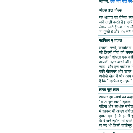
लीजिए,
एक नये गीत का
ओल्ड इज़ गोल्ड
यह आवाज़ का दैनिक स्तम्भ
यादें ताज़ी करते हैं। प्र
लेकर आते हैं एक गीत और 
भी पूछते हैं और 25 सही ज
महफिल-ए-ग़ज़ल
ग़ज़लों, नग्मों, कव्वालि
जो फ़िल्मी गीतों की चम
ए-ग़ज़ल" शृंखला एक कोश
आपकी नज़र करने की। हम
साथ, और इस महफिल में अप
कवि गीतकार और शायर वि
अनोखे खेल में और आप भ
हैं कि "महफ़िल-ए-ग़ज़
ताजा सुर ताल
अक्सर हम लोगों को कहते 
"ताजा सुर ताल" शृंखला 
बढ़िया और सार्थक संगीत ब
में रहकर भी अच्छा संगीत 
हमारा दावा है कि हमारी इ
के दीवाने श्रोता भी हमसे
तो नए भी किसी कोहिनूर