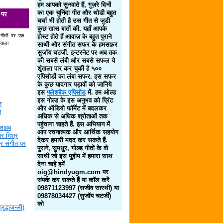
हम आपको सुनवाते हैं, गुज़रे दिनों
का एक चुनिंदा गीत और थोडी बहुत
 पर
चर्चा भी होती है उस गीत से जुडी
कुछ खास बातों की. यहाँ आपके
 गीतों पर एक
होस्ट होते हैं आवाज़ के बहुत पुराने
ृंखला
साथी और संगीत सफर के हमसफ़र
सुजॉय चटर्जी. इन्टरनेट पर अब तक
की सबसे लंबी और सबसे सफल ये
शृंखला पार कर चुकी है ५००
एपिसोडों का लंबा सफर. इस सफर
के कुछ यादगार पड़ावों को जानिये
इस
फ्लेशबैक एपिसोड
में. हम ओल्ड
इस गोल्ड के इस अनुभव को प्रिंट
न
और ऑडियो फॉर्मेट में बदलकर
न
अधिक से अधिक श्रोताओं तक
पहुंचाना चाहते हैं. इस अभियान में
साहब
आप रचनात्मक और आर्थिक सहयोग
र मिश्र
देकर हमारी मदद कर सकते हैं.
द्र संगीत पर
पुराने, सुमधुर, गोल्ड गीतों के वो
साथी जो इस मुहीम में हमारा साथ
देना चाहें हमें
oig@hindyugm.com पर
संपर्क कर सकते हैं या कॉल करें
09871123997 (सजीव सारथी) या
09878034427 (सुजॉय चटर्जी)
को
द्धाजन्ली)