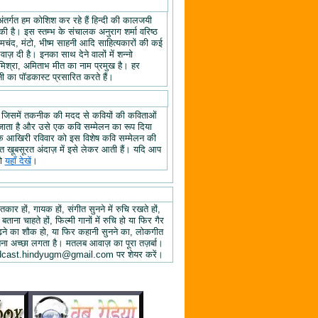
अंतर्गत हम कोशिश कर रहे हैं हिन्दी की कालजयी
ी है। इस स्तम्भ के संचालक अनुराग शर्मा वरिष्ठ
्रेमचंद, मंटो, भीष्म साहनी आदि साहित्यकारों की कई
ज़ दी है। इनका साथ देने वालों में शन्नो
िश्रा, अमिताभ मीत का नाम प्रमुख है। हर
 का पॉडकास्ट प्रसारित करते हैं।
, जिसमें तकनीक की मदद से कवियों की कविताओं
ा जाता है और उसे एक कवि सम्मेलन का रूप दिया
े के आखिरी रविवार को इस विशेष कवि सम्मेलन की
हुत खूबसूरत अंदाज़ में इसे लेकर आती हैं। यदि आप
तो
यहाँ देखें
।
तकार हों, गायक हों, संगीत सुनने में रुचि रखते हों,
 बताना चाहते हों, फिल्मी गानों में रुचि हो या फिर गैर
 पढ़ने का शौक हो, या फिर कहानी सुनने का, लोकगीत
ुनना अच्छा लगता है। मतलब आवाज़ का पूरा तज़र्बा।
ें podcast.hindyugm@gmail.com पर शेयर करें।