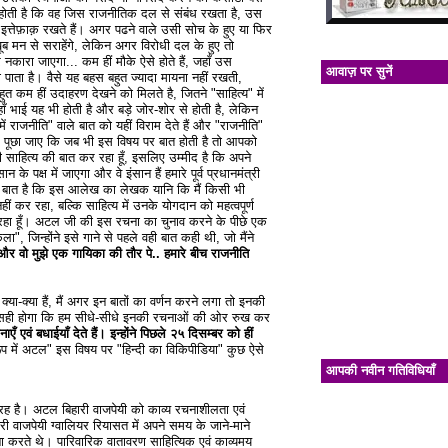
 होती है कि वह जिस राजनीतिक दल से संबंध रखता है, उस
्तेफ़ाक़ रखते हैं। अगर पढने वाले उसी सोच के हुए या फिर
ब मन से सराहेंगे, लेकिन अगर विरोधी दल के हुए तो
कारा जाएगा... कम हीं मौके ऐसे होते हैं, जहाँ उस
आवाज़ पर सुनें
ो पाता है। वैसे यह बहस बहुत ज्यादा मायना नहीं रखती,
हुत कम हीं उदाहरण देखने को मिलते है, जितने "साहित्य" में
ाँ भाई यह भी होती है और बड़े जोर-शोर से होती है, लेकिन
में राजनीति" वाले बात को यहीं विराम देते हैं और "राजनीति"
े पूछा जाए कि जब भी इस विषय पर बात होती है तो आपको
ी साहित्य की बात कर रहा हूँ, इसलिए उम्मीद है कि अपने
 के पक्ष में जाएगा और वे इंसान हैं हमारे पूर्व प्रधानमंत्री
 की बात है कि इस आलेख का लेखक यानि कि मैं किसी भी
कर रहा, बल्कि साहित्य में उनके योगदान को महत्वपूर्ण
रहा हूँ। अटल जी की इस रचना का चुनाव करने के पीछे एक
, जिन्होंने इसे गाने से पहले वही बात कही थी, जो मैंने
ँ और वो मुझे एक गायिका की तौर पे.. हमारे बीच राजनीति
-क्या हैं, मैं अगर इन बातों का वर्णन करने लगा तो इनकी
ए सही होगा कि हम सीधे-सीधे इनकी रचनाओं की ओर रुख कर
 एवं बधाईयाँ देते हैं। इन्होंने पिछले २५ दिसम्बर को हीं
प में अटल" इस विषय पर "हिन्दी का विकिपीडिया" कुछ ऐसे
आपकी नवीन गतिविधियाँ
ंग्रह है। अटल बिहारी वाजपेयी को काव्य रचनाशीलता एवं
हारी वाजपेयी ग्वालियर रियासत में अपने समय के जाने-माने
ना करते थे। पारिवारिक वातावरण साहित्यिक एवं काव्यमय