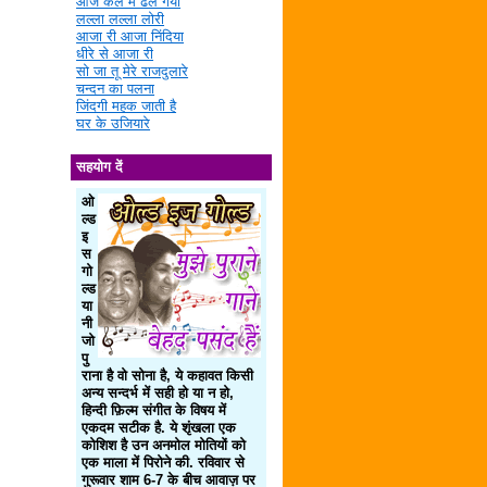
आज कल में ढल गया
लल्ला लल्ला लोरी
आजा री आजा निंदिया
धीरे से आजा री
सो जा तू मेरे राजदुलारे
चन्दन का पलना
जिंदगी महक जाती है
घर के उजियारे
सहयोग दें
ओ
ल्ड
इ
स
गो
ल्ड
या
नी
जो
पु
राना है वो सोना है, ये कहावत किसी
अन्य सन्दर्भ में सही हो या न हो,
हिन्दी फ़िल्म संगीत के विषय में
एकदम सटीक है. ये शृंखला एक
कोशिश है उन अनमोल मोतियों को
एक माला में पिरोने की. रविवार से
गुरूवार शाम 6-7 के बीच आवाज़ पर