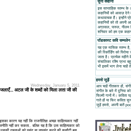
सुनो कहानी
इस साप्ताहिक स्तम्भ के 
कहानियों को आवाज़ देने क
कथावाचक हैं। इन्होंने प
कहानियों को तो अपनी आवा
अग्रवाल, पारुल, नीलम म
शनिवार को हम एक कहानी
पॉडकास्ट कवि सम्मलेन
यह एक मासिक स्तम्भ है
की रिकॉर्डिंग को पिरोय
जाता है। प्रत्येक महीन
संचालिका रश्मि प्रभा ब
भी इसमें भाग लेना चाहें 
हमसे जुड़ें
Wednesday, January 5, 2011
आप चाहें गीतकार हों, संगी
जलाएँ... अटल जी के शब्दों को मिला लता जी की
संगीत के बारे में दुनिया को
फिल्मी गानों में। कविता
गाते हों या फिर कविता स
जुड़ें हमसे, अपनी बात
सका कारण यह नहीं कि राजनीतिज्ञ अच्छा साहित्यकार नहीं
जनीति नहीं कर सकता.. बल्कि यह है कि उस साहित्यकार को
हैं। उसकी रचनाओं को पसंद या नापसंद करने की कसौटी बस