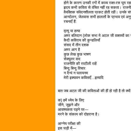
होने के कारण उनकी रगों में काव्य रक्त-रस घूम
हृदय कभी कविता से वंचित नहीं रह सकता। राजनीति
वैयक्तिक संवेदनशीलता प्रकट होती रही। उनके संघर्
आन्दोलन, जेलवास सभी हालातों के प्रभाव एवं अनुभ
रचनाएँ हैं:
मृत्यु या हत्या
अमर बलिदान (लोक सभा मे अटल जी वक्तव्यों का स
कैदी कविराय की कुन्डलियाँ
संसद में तीन दशक
अमर आग है
कुछ लेख कुछ भाषण
सेक्युलर वाद
राजनीति की रपटीली राहें
बिन्दु बिन्दु विचार
न दैन्यं न पलायनम
मेरी इक्यावन कविताएँ...इत्यादि
बात जब अटल जी की कविताओं की हीं हो रही है तो क्यो
क) हमें ध्येय के लिए
जीने, जूझने और
आवश्यकता पड़ने पर—
मरने के संकल्प को दोहराना है।
आग्नेय परीक्षा की
इस घड़ी में—