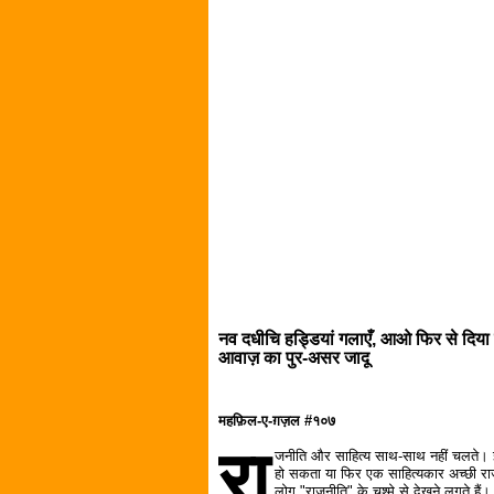
नव दधीचि हड्डियां गलाएँ, आओ फिर से दिया 
आवाज़ का पुर-असर जादू
महफ़िल-ए-ग़ज़ल #१०७
रा
जनीति और साहित्य साथ-साथ नहीं चलते। इ
हो सकता या फिर एक साहित्यकार अच्छी रा
लोग "राजनीति" के चश्मे से देखने लगते 