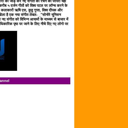
ारों को जोड़ कर नए संगीत को रचने की परंपरा यहाँ
करीब ५ दर्जन गीतों को विश्व पटल पर लॉन्च करने के
ठ कलाकारों ऋषि एस, कुहू गुप्ता, विश्व दीपक और
ला है एक नया संगीत लेबल- _"सोनोरे यूनिसन
 नए संगीत को विभिन्न आयामों के माध्यम से बाजार में
िकारिक पृष्ठ पर जाने के लिए नीचे दिए गए लोगो पर
hannel