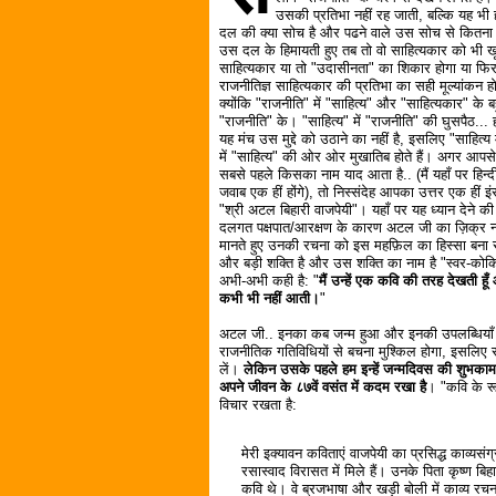
उसकी प्रतिभा नहीं रह जाती, बल्कि यह भी
दल की क्या सोच है और पढने वाले उस सोच से कितना इत
उस दल के हिमायती हुए तब तो वो साहित्यकार को भी खू
साहित्यकार या तो "उदासीनता" का शिकार होगा या फिर न
राजनीतिज्ञ साहित्यकार की प्रतिभा का सही मूल्यांकन ह
क्योंकि "राजनीति" में "साहित्य" और "साहित्यकार" के ब
"राजनीति" के। "साहित्य" में "राजनीति" की घुसपैठ... ह
यह मंच उस मुद्दे को उठाने का नहीं है, इसलिए "साहित्य 
में "साहित्य" की ओर ओर मुखातिब होते हैं। अगर आपस
सबसे पहले किसका नाम याद आता है.. (मैं यहाँ पर हिन्द
जवाब एक हीं होंगे), तो निस्संदेह आपका उत्तर एक हीं इंसान
"श्री अटल बिहारी वाजपेयी"। यहाँ पर यह ध्यान देने
दलगत पक्षपात/आरक्षण के कारण अटल जी का ज़िक्र नहीं 
मानते हुए उनकी रचना को इस महफ़िल का हिस्सा बना 
और बड़ी शक्ति है और उस शक्ति का नाम है "स्वर-कोकिला"
अभी-अभी कही है: "
मैं उन्हें एक कवि की तरह देखती हू
कभी भी नहीं आती।
"
अटल जी.. इनका कब जन्म हुआ और इनकी उपलब्धियाँ क्या
राजनीतिक गतिविधियों से बचना मुश्किल होगा, इसलि
लें।
लेकिन उसके पहले हम इन्हें जन्मदिवस की शुभकामनाएँ
अपने जीवन के ८७वें वसंत में कदम रखा है
। "कवि के रू
विचार रखता है:
मेरी इक्यावन कविताएं वाजपेयी का प्रसिद्ध काव्यस
रसास्वाद विरासत में मिले हैं। उनके पिता कृष्ण बि
कवि थे। वे ब्रजभाषा और खड़ी बोली में काव्य रच