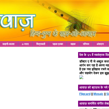
कहानी-कलश
e-मदद
चित्रावली
पहला एल्बम
वाहक
परिचय
अंशदान
देश के ६५ वें स्वतंत्रता
डॉक्टर ए पी जे अब्दुल क
आरंभ कर रहा है अपना महा 
है एक नया इतिहास रचने का
और सहयोग देकर इस झुझा
आवाज़ को ब्राउज के नये 
Flipcard
||
Mosaic
||
S
आवाज़ समर्थित संगीत लेब