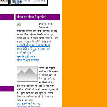
ओल्ड इस गोल्ड में इन दिनों
सुप्रसिद्ध गायक,
गीतकार और
संगीतकार रविन्द्र जैन यानी इंडस्ट्री के दाद्दु
पर एक विशेष शृंखला जिसके माध्यम हम
सलाम कर रहे हैं फिल्म संगीत जगत में, इस
अदभुत कलाकार के सुर्रिले योगदान को
हर हसीं चीज़ का मैं तलबगार हूँ
श्याम तेरी बंसी पुकारे राधा नाम
तू जो मेरे सुर में
सुन के तेरी पुकार
साथी रे भूल न जाना
लोरियों की मधुरता
स्त्री स्वर के माम्तत्व
से मिलकर और भी
दिव्य हो जाती है.
पर फिल्मों में यदा
कदा ऐसी परिस्थियों भी आई है जब पुरुष
स्वरों ने लोरियों को अपनी सहजता प्रदान की
है. पुरुष स्वरों की दस चुनी हुई लोरियाँ
लेकर हम उपस्थित हो रहे हैं ओल्ड इस
गोल्ड में इन दिनों
तुझे सूरज कहूँ या चंदा