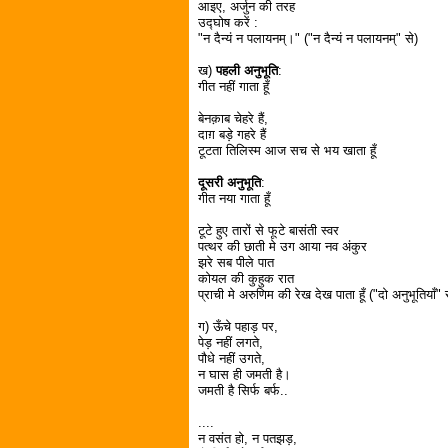
आइए, अर्जुन की तरह
उद्घोष करें :
"न दैन्यं न पलायनम्।" ("न दैन्यं न पलायनम्" से)
ख)
पहली अनुभूति
:
गीत नहीं गाता हूँ
बेनक़ाब चेहरे हैं,
दाग़ बड़े गहरे हैं
टूटता तिलिस्म आज सच से भय खाता हूँ
दूसरी अनुभूति
:
गीत नया गाता हूँ
टूटे हुए तारों से फूटे बासंती स्वर
पत्थर की छाती मे उग आया नव अंकुर
झरे सब पीले पात
कोयल की कुहुक रात
प्राची मे अरुणिम की रेख देख पाता हूँ ("दो अनुभूतियाँ" 
ग) ऊँचे पहाड़ पर,
पेड़ नहीं लगते,
पौधे नहीं उगते,
न घास ही जमती है।
जमती है सिर्फ बर्फ..
....
न वसंत हो, न पतझड़,