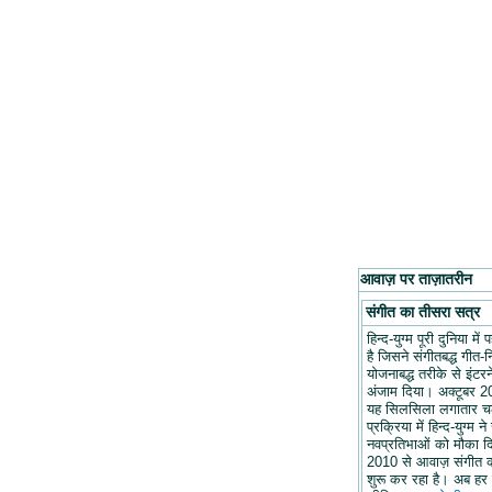
आवाज़ पर ताज़ातरीन
संगीत का तीसरा सत्र
हिन्द-युग्म पूरी दुनिया मे
है जिसने संगीतबद्ध गीत-न
योजनाबद्ध तरीके से इंटरन
अंजाम दिया। अक्टूबर 20
यह सिलसिला लगातार च
प्रक्रिया में हिन्द-युग्म ने
नवप्रतिभाओं को मौका द
2010 से आवाज़ संगीत 
शुरू कर रहा है। अब हर 