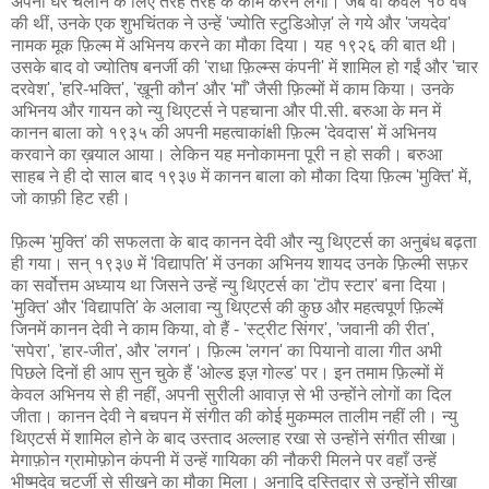
अपना घर चलाने के लिए तरह तरह के काम करने लगीं। जब वो केवल १० वर्ष
की थीं, उनके एक शुभचिंतक ने उन्हें 'ज्योति स्टुडिओज़' ले गये और 'जयदेव'
नामक मूक फ़िल्म में अभिनय करने का मौका दिया। यह १९२६ की बात थी।
उसके बाद वो ज्योतिष बनर्जी की 'राधा फ़िल्म्स कंपनी' में शामिल हो गईं और 'चार
दरवेश', 'हरि-भक्ति', 'ख़ूनी कौन' और 'माँ' जैसी फ़िल्मों में काम किया। उनके
अभिनय और गायन को न्यु थिएटर्स ने पहचाना और पी.सी. बरुआ के मन में
कानन बाला को १९३५ की अपनी महत्वाकांक्षी फ़िल्म 'देवदास' में अभिनय
करवाने का ख़याल आया। लेकिन यह मनोकामना पूरी न हो सकी। बरुआ
साहब ने ही दो साल बाद १९३७ में कानन बाला को मौका दिया फ़िल्म 'मुक्ति' में,
जो काफ़ी हिट रही।
फ़िल्म 'मुक्ति' की सफलता के बाद कानन देवी और न्यु थिएटर्स का अनुबंध बढ़ता
ही गया। सन् १९३७ में 'विद्यापति' में उनका अभिनय शायद उनके फ़िल्मी सफ़र
का सर्वोत्तम अध्याय था जिसने उन्हें न्यु थिएटर्स का 'टॊप स्टार' बना दिया।
'मुक्ति' और 'विद्यापति' के अलावा न्यु थिएटर्स की कुछ और महत्वपूर्ण फ़िल्में
जिनमें कानन देवी ने काम किया, वो हैं - 'स्ट्रीट सिंगर', 'जवानी की रीत',
'सपेरा', 'हार-जीत', और 'लगन'। फ़िल्म 'लगन' का पियानो वाला गीत अभी
पिछले दिनों ही आप सुन चुके हैं 'ओल्ड इज़ गोल्ड' पर। इन तमाम फ़िल्मों में
केवल अभिनय से ही नहीं, अपनी सुरीली आवाज़ से भी उन्होंने लोगों का दिल
जीता। कानन देवी ने बचपन में संगीत की कोई मुकम्मल तालीम नहीं ली। न्यु
थिएटर्स में शामिल होने के बाद उस्ताद अल्लाह रखा से उन्होंने संगीत सीखा।
मेगाफ़ोन ग्रामोफ़ोन कंपनी में उन्हें गायिका की नौकरी मिलने पर वहाँ उन्हें
भीष्मदेव चटर्जी से सीखने का मौका मिला। अनादि दस्तिदार से उन्होंने सीखा