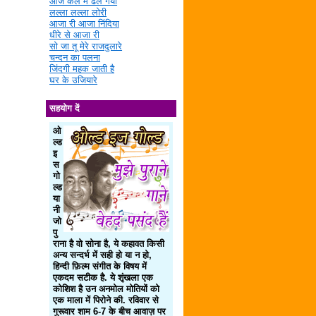
आज कल में ढल गया
लल्ला लल्ला लोरी
आजा री आजा निंदिया
धीरे से आजा री
सो जा तू मेरे राजदुलारे
चन्दन का पलना
जिंदगी महक जाती है
घर के उजियारे
सहयोग दें
ओ
ल्ड
इ
स
गो
ल्ड
या
नी
जो
पु
राना है वो सोना है, ये कहावत किसी
अन्य सन्दर्भ में सही हो या न हो,
हिन्दी फ़िल्म संगीत के विषय में
एकदम सटीक है. ये शृंखला एक
कोशिश है उन अनमोल मोतियों को
एक माला में पिरोने की. रविवार से
गुरूवार शाम 6-7 के बीच आवाज़ पर