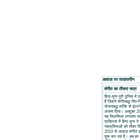
आवाज़ पर ताज़ातरीन
संगीत का तीसरा सत्र
हिन्द-युग्म पूरी दुनिया मे
है जिसने संगीतबद्ध गीत-न
योजनाबद्ध तरीके से इंटरन
अंजाम दिया। अक्टूबर 20
यह सिलसिला लगातार च
प्रक्रिया में हिन्द-युग्म ने
नवप्रतिभाओं को मौका द
2010 से आवाज़ संगीत 
शुरू कर रहा है। अब हर 