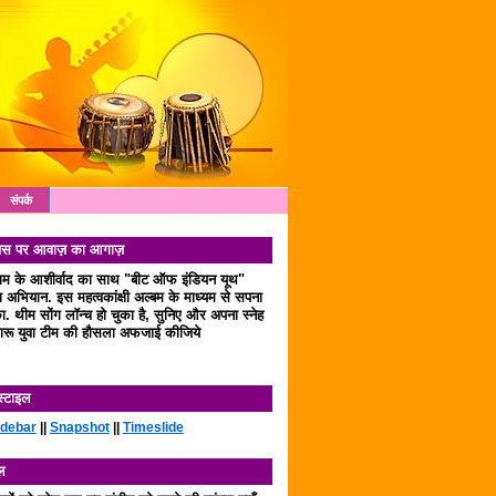
संपर्क
 दिवस पर आवाज़ का आगाज़
लाम के आशीर्वाद का साथ "बीट ऑफ इंडियन यूथ"
अभियान. इस महत्वकांक्षी अल्बम के माध्यम से सपना
. थीम सोंग लॉन्च हो चुका है, सुनिए और अपना स्नेह
रू युवा टीम की हौसला अफजाई कीजिये
स्टाइल
idebar
||
Snapshot
||
Timeslide
ल