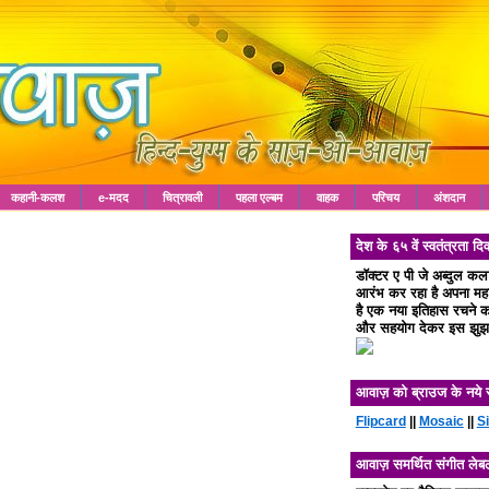
कहानी-कलश
e-मदद
चित्रावली
पहला एल्बम
वाहक
परिचय
अंशदान
देश के ६५ वें स्वतंत्रता
डॉक्टर ए पी जे अब्दुल क
आरंभ कर रहा है अपना महा 
है एक नया इतिहास रचने का
और सहयोग देकर इस झुझा
आवाज़ को ब्राउज के नये 
Flipcard
||
Mosaic
||
S
आवाज़ समर्थित संगीत लेब