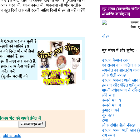
ए इस बार. क्षिति जी आपके लिए जी बात हिन्दुस्तानी जी ने
हो अगर शरद जी, श्याम कान्त जी, अनजाना जी और प्रतीक
सुर संगम (शास्त्रीय संगीत
ुत दिनों तक नहीं रखनी चाहिए दिलों में हम तो यही कहेंगें
आधारित कार्यक्रम)
संस्कार
विशेष श
सोहर
 शृंखला पार कर चुकी है
़ावों को जानिये इस
सुर संगम में और सुनिए -
भव को प्रिंट और ऑडियो
ना चाहते हैं. इस
उस्ताद फैयाज खान
हमारी मदद कर सकते हैं.
एन राजम का वायलिन वाद
हमारा साथ देना चाहें हमें
जगजीत का शास्त्रीय गाय
 कॉल करें
लोक शैली -आल्हा
सुजॉय चटर्जी) को
उस्ताद अमजद अली खान 
इसराज और पंडित श्रीकुमा
माधवी बंधोपाध्याय से रबिन्
लंबी चर्चा
कजरी भाग १
कजरी भाग २
कुमार गन्धर्व
सुर बहार
मय भेंट को अपने ईमेल में
टप्पा
लोक संगीत शैली -बिरहा
उस्ताद असद अली खान (श्र
राग यमन
s
,
old is gold