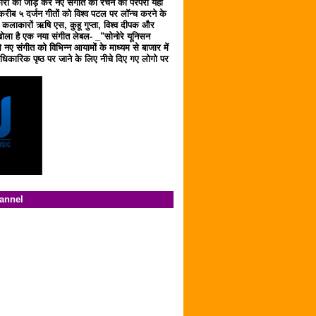
ारों को जोड़ कर नए संगीत को रचने की परंपरा यहाँ
करीब ५ दर्जन गीतों को विश्व पटल पर लॉन्च करने के
ठ कलाकारों ऋषि एस, कुहू गुप्ता, विश्व दीपक और
ला है एक नया संगीत लेबल- _"सोनोरे यूनिसन
 नए संगीत को विभिन्न आयामों के माध्यम से बाजार में
िकारिक पृष्ठ पर जाने के लिए नीचे दिए गए लोगो पर
hannel