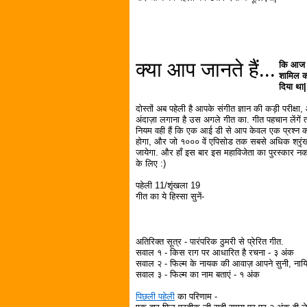
क्या आप जानते हैं...
कि आज की
शामिल क
दिया था|
दोस्तों अब पहेली है आपके संगीत ज्ञान की कड़ी परीक्ष
अंदाज़ा लगाना है उस अगले गीत का. गीत पहचान लेंगें त
नियम वही हैं कि एक आई डी से आप केवल एक प्रश्न का ह
होगा, और जो १००० वें एपिसोड तक सबसे अधिक श्रृंखल
जायेगा. और हाँ इस बार इस महाविजेता का पुरस्कार नकद
के लिए :)
पहेली 11/शृंखला 19
गीत का ये हिस्सा सुनें-
अतिरिक्त सूत्र - पारंपरिक ठुमरी से प्रेरित गीत.
सवाल १ - किस राग पर आधारित है रचना - ३ अंक
सवाल २ - फिल्म के नायक की आवाज़ आपने सुनी, नायि
सवाल ३ - फिल्म का नाम बताएं - १ अंक
पिछली पहेली
का परिणाम -