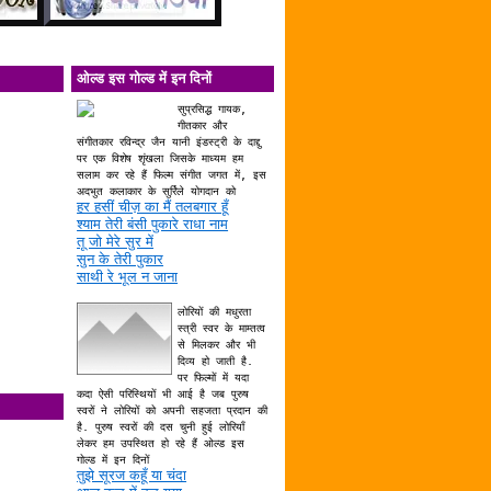
ओल्ड इस गोल्ड में इन दिनों
सुप्रसिद्ध गायक,
गीतकार और
संगीतकार रविन्द्र जैन यानी इंडस्ट्री के दाद्दु
पर एक विशेष शृंखला जिसके माध्यम हम
सलाम कर रहे हैं फिल्म संगीत जगत में, इस
अदभुत कलाकार के सुर्रिले योगदान को
हर हसीं चीज़ का मैं तलबगार हूँ
श्याम तेरी बंसी पुकारे राधा नाम
तू जो मेरे सुर में
सुन के तेरी पुकार
साथी रे भूल न जाना
लोरियों की मधुरता
स्त्री स्वर के माम्तत्व
से मिलकर और भी
दिव्य हो जाती है.
पर फिल्मों में यदा
कदा ऐसी परिस्थियों भी आई है जब पुरुष
स्वरों ने लोरियों को अपनी सहजता प्रदान की
है. पुरुष स्वरों की दस चुनी हुई लोरियाँ
लेकर हम उपस्थित हो रहे हैं ओल्ड इस
गोल्ड में इन दिनों
तुझे सूरज कहूँ या चंदा