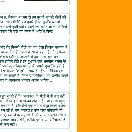
॰॰॰॰
 है, जिसके माध्यम से हम पुरानी सुनहरे गीतों की
तिदिन शाम 6:30 बजे हमारे होस्ट सुजॉय चटर्जी
उससे जुड़ी बातें। इसमें हम श्रोताओं से पहेलियाँ
वाब देने वाले को बनाते हैं 'अतिथि होस्ट'।
यों और गैर फ़िल्मी गीतों का एक ऐसा विशाल खजाना है
क दमक में कहीं दबा-दबा सा ही रहता है। "महफ़िल-
िश है इसी छुपे खजाने से कुछ मोती चुन कर
 हाज़िर होते हैं हर बुधवार एक अनमोल रचना के
ने मुक्तलिफ़ अंदाज़ में आपसे मुखातिब होते हैं
श्व दीपक "तन्हा"। साथ ही हिस्सा लीजिये एक
ी बन सकते हैं -"शान-ए-महफिल". हम उम्मीद करते
ल" का ये आयोजन आपको अवश्य भायेगा...
हुए सुनते हैं कि आजकल के गीतों में वो बात नहीं।
का उद्देश्य इसी भ्रम को तोड़ना है। आज भी बहुत
न रहा है, और ढेरों युवा संगीत योद्धा तमाम दबाबों
रच रहे हैं, बस ज़रूरत है उन्हें ज़रा खंगालने की।
स शृंखला में प्रस्तुत गीतों को सुनकर पुराने संगीत
 सहमत अवश्य होंगें, क्योंकि पुराना अगर "गोल्ड" है
 से कम नहीं।