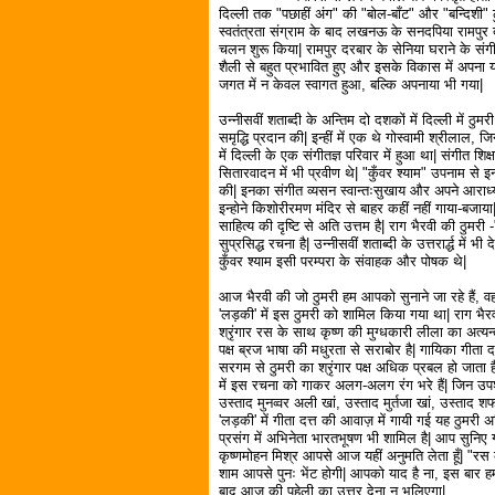
दिल्ली तक "पछाहीं अंग" की "बोल-बाँट" और "बन्दिशी"
स्वतंत्रता संग्राम के बाद लखनऊ के सनदपिया रामपुर 
चलन शुरू किया| रामपुर दरबार के सेनिया घराने के संग
शैली से बहुत प्रभावित हुए और इसके विकास में अपना य
जगत में न केवल स्वागत हुआ, बल्कि अपनाया भी गया|
उन्नीसवीं शताब्दी के अन्तिम दो दशकों में दिल्ली में 
समृद्धि प्रदान की| इन्हीं में एक थे गोस्वामी श्रीलाल,
में दिल्ली के एक संगीतज्ञ परिवार में हुआ था| संगीत शिक्षा 
सितारवादन में भी प्रवीण थे| "कुँवर श्याम" उपनाम से 
की| इनका संगीत व्यसन स्वान्तःसुखाय और अपने आराध्य
इन्होने किशोरीरमण मंदिर से बाहर कहीं नहीं गाया-बजा
साहित्य की दृष्टि से अति उत्तम है| राग भैरवी की ठुमरी
सुप्रसिद्ध रचना है| उन्नीसवीं शताब्दी के उत्तरार्द्ध में
कुँवर श्याम इसी परम्परा के संवाहक और पोषक थे|
आज भैरवी की जो ठुमरी हम आपको सुनाने जा रहे हैं, वह इ
'लड़की' में इस ठुमरी को शामिल किया गया था| राग भैरव
श्रृंगार रस के साथ कृष्ण की मुग्धकारी लीला का अत्यन्
पक्ष ब्रज भाषा की मधुरता से सराबोर है| गायिका गीता दत्
सरगम से ठुमरी का श्रृंगार पक्ष अधिक प्रबल हो जाता है
में इस रचना को गाकर अलग-अलग रंग भरे हैं| जिन उपशा
उस्ताद मुनव्वर अली खां, उस्ताद मुर्तजा खां, उस्ताद श
'लड़की' में गीता दत्त की आवाज़ में गायी गई यह ठुमरी 
प्रसंग में अभिनेता भारतभूषण भी शामिल है| आप सुनिए 
कृष्णमोहन मिश्र आपसे आज यहीं अनुमति लेता हूँ| "रस के 
शाम आपसे पुनः भेंट होगी| आपको याद है ना, इस बार हमा
बाद आज की पहेली का उत्तर देना न भूलिएगा|