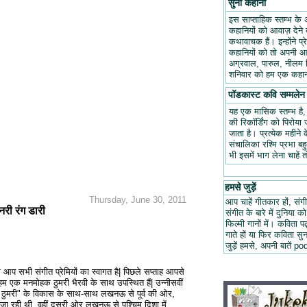
सुनो कहानी
इस साप्ताहिक स्तम्भ के 
कहानियों को आवाज़ देने क
कथावाचक हैं। इन्होंने प
कहानियों को तो अपनी आवा
अग्रवाल, पारुल, नीलम म
शनिवार को हम एक कहानी
पॉडकास्ट कवि सम्मलेन
यह एक मासिक स्तम्भ है
की रिकॉर्डिंग को पिरोय
जाता है। प्रत्येक महीन
संचालिका रश्मि प्रभा ब
भी इसमें भाग लेना चाहें 
हमसे जुड़ें
Thursday, June 30, 2011
आप चाहें गीतकार हों, संगी
ुनरी रंग डारी
संगीत के बारे में दुनिया को
फिल्मी गानों में। कविता
गाते हों या फिर कविता स
जुड़ें हमसे, अपनी बात
िर आप सभी संगीत प्रेमियों का स्वागत है| पिछले सप्ताह आपसे
म एक मनमोहक ठुमरी भैरवी के साथ उपस्थित हैं| उन्नीसवीं
ी ठुमरी" के विकास के साथ-साथ लखनऊ से पूर्व की ओर,
जा रही थी, वहीं दूसरी ओर लखनऊ से पश्चिम दिशा में