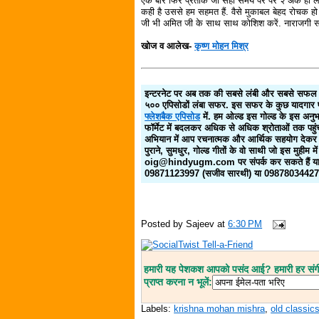
एक बार फिर प्रतीक जी सही समय पर पर २ अंक ही ले पा
कही है उससे हम सहमत हैं. वैसे मुकाबल बेहद रोचक 
जी भी अमित जी के साथ साथ कोशिश करें. नाराजगी सब बह
खोज व आलेख-
कृष्ण मोहन मिश्र
इन्टरनेट पर अब तक की सबसे लंबी और सबसे सफल ये
५०० एपिसोडों लंबा सफर. इस सफर के कुछ यादगार पड
फ्लेशबैक एपिसोड
में. हम ओल्ड इस गोल्ड के इस अनु
फॉर्मेट में बदलकर अधिक से अधिक श्रोताओं तक पहुंचा
अभियान में आप रचनात्मक और आर्थिक सहयोग देकर 
पुराने, सुमधुर, गोल्ड गीतों के वो साथी जो इस मुहीम में 
oig@hindyugm.com पर संपर्क कर सकते हैं या
09871123997 (सजीव सारथी) या 09878034427 (
Posted by
Sajeev
at
6:30 PM
हमारी यह पेशकश आपको पसंद आई? हमारी हर संगीत
प्राप्त करना न भूलें:
Labels:
krishna mohan mishra
,
old classic