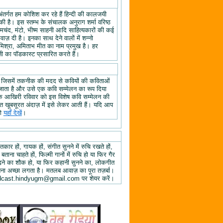
अंतर्गत हम कोशिश कर रहे हैं हिन्दी की कालजयी
ी है। इस स्तम्भ के संचालक अनुराग शर्मा वरिष्ठ
्रेमचंद, मंटो, भीष्म साहनी आदि साहित्यकारों की कई
ज़ दी है। इनका साथ देने वालों में शन्नो
िश्रा, अमिताभ मीत का नाम प्रमुख है। हर
 का पॉडकास्ट प्रसारित करते हैं।
, जिसमें तकनीक की मदद से कवियों की कविताओं
ा जाता है और उसे एक कवि सम्मेलन का रूप दिया
े के आखिरी रविवार को इस विशेष कवि सम्मेलन की
हुत खूबसूरत अंदाज़ में इसे लेकर आती हैं। यदि आप
तो
यहाँ देखें
।
तकार हों, गायक हों, संगीत सुनने में रुचि रखते हों,
 बताना चाहते हों, फिल्मी गानों में रुचि हो या फिर गैर
 पढ़ने का शौक हो, या फिर कहानी सुनने का, लोकगीत
ुनना अच्छा लगता है। मतलब आवाज़ का पूरा तज़र्बा।
ें podcast.hindyugm@gmail.com पर शेयर करें।