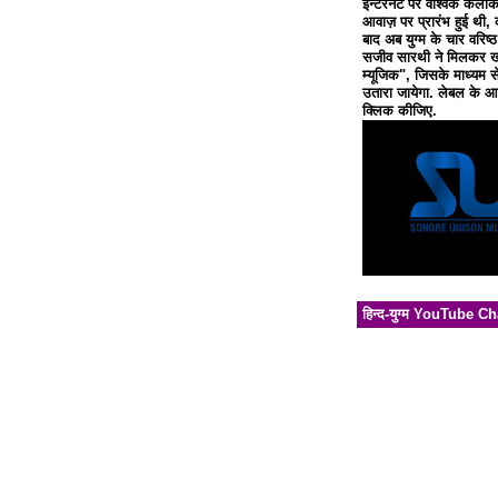
इन्टरनेट पर वैश्विक कलाक
आवाज़ पर प्रारंभ हुई थी, 
बाद अब युग्म के चार वरिष्
सजीव सारथी ने मिलकर खो
म्यूजिक", जिसके माध्यम से
उतारा जायेगा. लेबल के आध
क्लिक कीजिए.
हिन्द-युग्म YouTube C