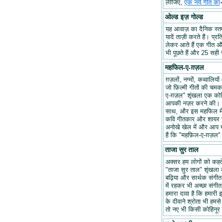
लीजिए,
एक नये गीत का
ओल्ड इज़ गोल्ड
यह आवाज़ का दैनिक स्तम्भ
यादें ताज़ी करते हैं। प्र
लेकर आते हैं एक गीत और 
भी पूछते हैं और 25 सही ज
महफिल-ए-ग़ज़ल
ग़ज़लों, नग्मों, कव्वालि
जो फ़िल्मी गीतों की चम
ए-ग़ज़ल" शृंखला एक कोश
आपकी नज़र करने की। हम
साथ, और इस महफिल में अप
कवि गीतकार और शायर वि
अनोखे खेल में और आप भ
हैं कि "महफ़िल-ए-ग़ज़
ताजा सुर ताल
अक्सर हम लोगों को कहते 
"ताजा सुर ताल" शृंखला 
बढ़िया और सार्थक संगीत ब
में रहकर भी अच्छा संगीत 
हमारा दावा है कि हमारी इ
के दीवाने श्रोता भी हमसे
तो नए भी किसी कोहिनूर