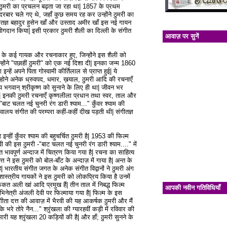
 ठुमरी का प्रचलन बढ़ता जा रहा था| 1857 के प्रथम
दरबार चले गए थे, जहाँ कुछ समय रह कर उन्होंने ठुमरी का
ीतज्ञ बहादुर हुसेन खाँ और उस्ताद अमीर खाँ इस नई गायन
ोगदान किया| इसी प्रकार ठुमरी शैली का दिल्ली के संगीत
आवाज़ पर सुनें
ठुमरी के कई गायक और रचनाकार हुए, जिन्होंने इस शैली को
 जिन्होंने "पछाहीं ठुमरी" को एक नई दिशा दी| इनका जन्म 1860
इन्हें अपने पिता गोस्वामी कीर्तिलाल से प्राप्त हुई| ये
इन्होने अनेक ध्रुवपद, धमार, ख़याल, ठुमरी आदि की रचनाएँ
 भगवान् श्रीकृष्ण को सुनाने के लिए ही था| जीवन भर
या| इनकी ठुमरी रचनाएँ कृष्णलीला प्रधान तथा स्वर, ताल और
 -"बाट चलत नई चुनरी रंग डारी श्याम..." कुँवर श्याम की
 भी देवालय संगीत की परम्परा कहीं-कहीं दीख पड़ती थी| संगीतज्ञ
न्हीं कुँवर श्याम की बहुचर्चित ठुमरी है| 1953 की फिल्म
ी की इस ठुमरी -"बाट चलत नई चुनरी रंग डारी श्याम...." में
त भावपूर्ण अन्दाज में चित्रण किया गया है| रचना का साहित्य
त ने इस ठुमरी को बोल-बाँट के अन्दाज़ में गाया है| अन्त के
| भारतीय संगीत जगत के अनेक संगीत विद्वानों ने ठुमरी अंग
स्त्रीय गायकों ने इस ठुमरी को लोकप्रिय किया है उनमें
फकत अली खां आदि प्रमुख हैं| तीन ताल में निबद्ध फिल्म
आपकी नवीन गतिविधियाँ
अभिनेत्री अंजली देवी पर फिल्माया गया है| फिल्म के इस
गीता दत्त की आवाज़ में भैरवी की यह आकर्षक ठुमरी और मैं
भरे तोरे नैन..." श्रृंखला की ग्यारहवीं कड़ी में रविवार की
री यह श्रृंखला 20 कड़ियों की है| और हाँ; ठुमरी सुनने के