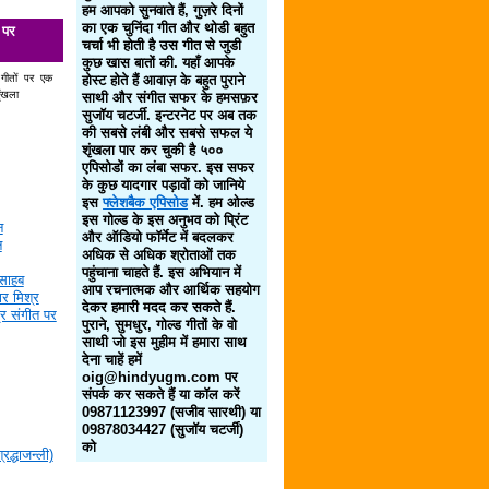
हम आपको सुनवाते हैं, गुज़रे दिनों
का एक चुनिंदा गीत और थोडी बहुत
 पर
चर्चा भी होती है उस गीत से जुडी
कुछ खास बातों की. यहाँ आपके
 गीतों पर एक
होस्ट होते हैं आवाज़ के बहुत पुराने
ृंखला
साथी और संगीत सफर के हमसफ़र
सुजॉय चटर्जी. इन्टरनेट पर अब तक
की सबसे लंबी और सबसे सफल ये
शृंखला पार कर चुकी है ५००
एपिसोडों का लंबा सफर. इस सफर
के कुछ यादगार पड़ावों को जानिये
इस
फ्लेशबैक एपिसोड
में. हम ओल्ड
इस गोल्ड के इस अनुभव को प्रिंट
न
और ऑडियो फॉर्मेट में बदलकर
न
अधिक से अधिक श्रोताओं तक
पहुंचाना चाहते हैं. इस अभियान में
साहब
आप रचनात्मक और आर्थिक सहयोग
र मिश्र
देकर हमारी मदद कर सकते हैं.
द्र संगीत पर
पुराने, सुमधुर, गोल्ड गीतों के वो
साथी जो इस मुहीम में हमारा साथ
देना चाहें हमें
oig@hindyugm.com पर
संपर्क कर सकते हैं या कॉल करें
09871123997 (सजीव सारथी) या
09878034427 (सुजॉय चटर्जी)
को
द्धाजन्ली)