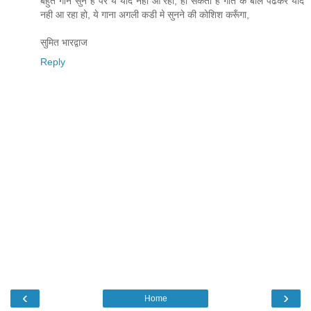
बहुत गाने सुने है पर ये याद नही आ रहा, हो सकता है गीत के बोल पढकर याद
नही आ रहा हो, ये गाना अगली कडी मे सुनने की कोशिश करूँगा,
सुमित भारद्वाज
Reply
‹
›
Home