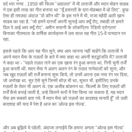
दर्द भरा नग्मा . 1958 की फिल्म "अदालत" में भी लताजी और मदन मोहन साहब
ने एक इसी तरह का गीत बनाया था "यूँ हसरतों के दाग़ मोहब्बत में धो लिए". कुछ
ऐसा ही ग़मज़दा अंदाज़ "वो कौन थी" के इस गाने में भी, राजा महेंदी अली ख़ान
साहब का रहा है. "जो हमने दास्ताँ अपनी सुनाई आप क्यूँ रोए, तबाही तो हमारे
दिल पे आई आप क्यूँ रोए". अमीन सयानी के लोकप्रिय 'रेडियो प्रोग्राम'
बिनाका गीतमाला के वार्षिक कार्यक्रम में उस साल यह गीत 15-वें पायदान पर
रहा.
इससे पहले कि आप यह गीत सुने, क्या आप जानना नहीं चाहेंगे कि लताजी ने
अपने मदन भैया के ग़ज़लों के बारे में क्या कहा था अपनी श्रद्धांजलि में? लताजी
ने कहा था - "पहले ग़ज़ल गाने का एक ख़ास रंग हुआ करता था. गिनी चुनी तर्जें
हुआ करती थी. मदन भैया ने अलग अलग रंग के ग़ज़ल गानेवालों को सुना, और
जब खुद ग़ज़लों की तर्जें बनाना शुरू किये, तो उनमें अपना एक नया रंग भर दिया,
जो अनोखा था. सुर ऐसे चुने जिनमें सोज़ भी था, सुरूर भी. इसीलिए उनके
ग़ज़लों के तेवर भी अलग थे. एक अजीब बांकपन था. फिल्मों के लिए ग़ज़लों की
तर्जें कैसे बनाई जाती है, उन्हे कितने रूपों में पेश किया जा सकता है, यह मदन
भैया हम सबको बता गये. मैं मदन भैया को ग़ज़लों का बादशाह मानती हूँ" तो उसी
बादशाह की याद में पेश है आज का 'ओल्ड इस गोल्ड'.
और अब बूझिये ये पहेली. अंदाजा लगाईये कि हमारा अगला "ओल्ड इस गोल्ड"