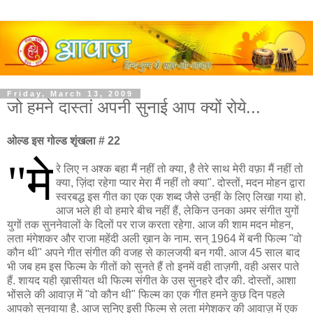
Friday, March 13, 2009
जो हमने दास्तां अपनी सुनाई आप क्यों रोये...
ओल्ड इस गोल्ड शृंखला # 22
"मे
रे लिए न अश्क बहा मैं नहीं तो क्या, है तेरे साथ मेरी वफ़ा मैं नहीं तो
क्या, ज़िंदा रहेगा प्यार मेरा मैं नहीं तो क्या". दोस्तों, मदन मोहन द्वारा
स्वरबद्ध इस गीत का एक एक शब्द जैसे उन्हीं के लिए लिखा गया हो.
आज भले ही वो हमारे बीच नहीं हैं, लेकिन उनका अमर संगीत युगों
युगों तक सुननेवालों के दिलों पर राज करता रहेगा. आज की शाम मदन मोहन,
लता मंगेशकर और राजा महेंदी अली ख़ान के नाम. सन् 1964 में बनी फिल्म "वो
कौन थी" अपने गीत संगीत की वजह से कालजयी बन गयी. आज 45 साल बाद
भी जब हम इस फिल्म के गीतों को सुनते हैं तो इनमें वही ताज़गी, वही असर पाते
हैं. शायद यही ख़ासीयत थी फिल्म संगीत के उस सुनहरे दौर की. दोस्तों, आशा
भोंसले की आवाज़ में "वो कौन थी" फिल्म का एक गीत हमने कुछ दिन पहले
आपको सुनवाया है. आज सुनिए इसी फिल्म से लता मंगेशकर की आवाज़ में एक