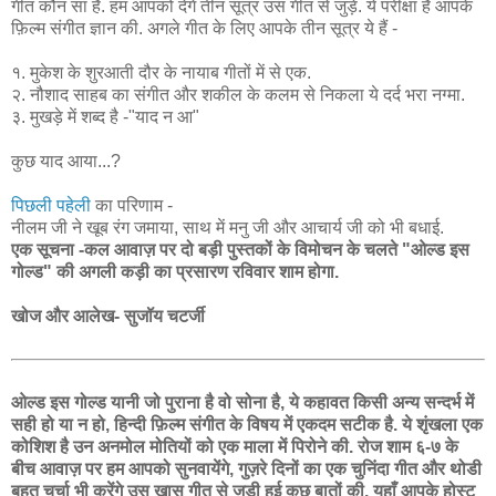
गीत कौन सा है. हम आपको देंगे तीन सूत्र उस गीत से जुड़े. ये परीक्षा है आपके
फ़िल्म संगीत ज्ञान की. अगले गीत के लिए आपके तीन सूत्र ये हैं -
१. मुकेश के शुरआती दौर के नायाब गीतों में से एक.
२. नौशाद साहब का संगीत और शकील के कलम से निकला ये दर्द भरा नग्मा.
३. मुखड़े में शब्द है -"याद न आ"
कुछ याद आया...?
पिछली पहेली
का परिणाम -
नीलम जी ने खूब रंग जमाया, साथ में मनु जी और आचार्य जी को भी बधाई.
एक सूचना -कल आवाज़ पर दो बड़ी पुस्तकों के विमोचन के चलते "ओल्ड इस
गोल्ड" की अगली कड़ी का प्रसारण रविवार शाम होगा.
खोज और आलेख- सुजॉय चटर्जी
ओल्ड इस गोल्ड यानी जो पुराना है वो सोना है, ये कहावत किसी अन्य सन्दर्भ में
सही हो या न हो, हिन्दी फ़िल्म संगीत के विषय में एकदम सटीक है. ये शृंखला एक
कोशिश है उन अनमोल मोतियों को एक माला में पिरोने की. रोज शाम ६-७ के
बीच आवाज़ पर हम आपको सुनवायेंगे, गुज़रे दिनों का एक चुनिंदा गीत और थोडी
बहुत चर्चा भी करेंगे उस ख़ास गीत से जुड़ी हुई कुछ बातों की. यहाँ आपके होस्ट