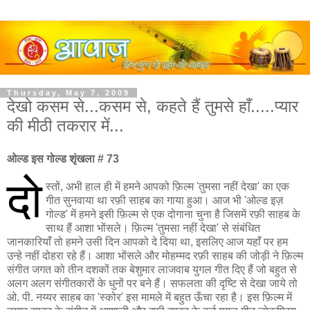
Thursday, May 7, 2009
देखो कसम से...कसम से, कहते हैं तुमसे हाँ.....प्यार
की मीठी तकरार में...
ओल्ड इस गोल्ड शृंखला # 73
दो
स्तों, अभी हाल ही में हमने आपको फ़िल्म 'तुमसा नहीं देखा' का एक
गीत सुनवाया था रफ़ी साहब का गाया हुआ। आज भी 'ओल्ड इज़
गोल्ड' में हमने इसी फ़िल्म से एक दोगाना चुना है जिसमें रफ़ी साहब के
साथ हैं आशा भोंसले। फ़िल्म 'तुमसा नहीं देखा' से संबंधित
जानकारियाँ तो हमने उसी दिन आपको दे दिया था, इसलिए आज यहाँ पर हम
उन्हे नहीं दोहरा रहे हैं। आशा भोंसले और मोहम्मद रफ़ी साहब की जोड़ी ने फ़िल्म
संगीत जगत को तीन दशकों तक बेशुमार लाजवाब युगल गीत दिए हैं जो बहुत से
अलग अलग संगीतकारों के धुनों पर बने हैं। सफलता की दृष्टि से देखा जाये तो
ओ. पी. नय्यर साहब का 'स्कोर' इस मामले में बहुत ऊँचा रहा है। इस फ़िल्म में