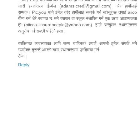
जारी हस्तांतरण ई-मेल (adams.credi@gmail.com) गरेर हामीलाई
सम्पर्क। Plc.you पनि इमेल गरेर हामीलाई सम्पर्क गर्न सक्नुहुन्छ तपाईं aiico
बीमा गर्न धेरै स्वागत छ भने व्यापार वा स्कूल स्थापित गर्न एक ऋण आवश्यकता
हो (aiicco_insuranceplc@yahoo.com) हामी सन्तुलन स्थानान्तरण
अनुरोध गर्न सक्छौं पहिलो हप्ता।
व्यक्तिगत व्यवसायका लागि ऋण चाहिन्छ? तपाईं आफ्नो इमेल संपर्क भने
उपरोक्त तुरुन्तै आफ्नो ऋण स्थानान्तरण प्रक्रिया गर्न
ठीक।
Reply