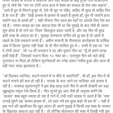
नय्यर साहब के संगीत में आशाजी और रफ़ी साहब के कई युगल गीत लोकप्रिय
हुए थे जैसे कि "सर पर टोपी लाल हाथ मे रेशम का रूमाल हो तेरा क्या कहना",
"आये हैं दूर से मिलने हुज़ूर से, ऐसे भी चुप ना रहिए, कहिए भी कुछ तो कहिए दिन
है के रात है" और "देखो क़सम से क़सम से कहते हैं तुमसे हाँ, तुम भी जलोगे हाथ
मलोगे रूठ के हमसे हाँ"। यही तीसरा गीत आज हम यहाँ पर आपके लिए पेश कर
रहे हैं। नय्यर साहब का एक अंदाज़ ऐसा भी था कि मुखड़े के बाद जैसे ही अंतरा
शुरु होता है तो गाने का 'रिदम' बिलकुल बदल जाती है, और यह गीत भी कुछ
इसी तरह के अंदाज़ का है। मुखड़ा पाश्चात्य संगीत को छू रहा है तो अंतरे में
तबले के ठेके मचलने लगते हैं। अमीन सयानी के गीतमाला कार्यक्रम के वार्षिक
अंक में फ़िल्म 'तुमसा नहीं देखा' के दो गीत शामिल हुए थे। उनमें से एक था "सर
पे टोपी लाल", जो १४-वीं पायदान पे था और दूसरा गीत था "यूँ तो हमने लाख
हसीं देखे हैं", जिसको स्थान मिला १० नंबर का। प्रस्तुत गीत को भले कोई
पुरस्कार ना मिला हो लेकिन सुननेवालों का स्नेह ज़रूर नसीब हुआ और आज भी
वही प्यार साफ़ झलकता है।
"ओ दिलबर-जानिया, रूठने मनाने में ना बीते ये जवानियाँ", जी हाँ, इस गीत में भी
रूठने मनाने की बात हो रही है। नायक के रूठ जाने पर नायिका उसे क़सम दे
रही है। मजरूह सुल्तानपुरी ने इस छेड़-छाड़ वाले गीत में अपनी लेखनी का बड़ा
ख़ूबसूरत नमूना पेश किया है। गीत सुनते हुए आप जैसे ही अनुभव करेंगे कि
"क़सम" शब्द बहुत ज़्यादा हो रहा है गाने में, तभी रफ़ी साहब गा उठते हैं कि "क्या
लगाई तुमने यह 'क़सम क़सम से', लो ठहर गये हम कुछ कहो भी हम से"। यही है
इस गाने की ख़ासीयत कि ख़ुद अंतरा ही अपने मुखड़े में किसी एक शब्द के भरमार
के ख़िलाफ़ आवाज़ उठा रही है। तो लीजिए बोलचाल की भाषा में लिखी गयी इस