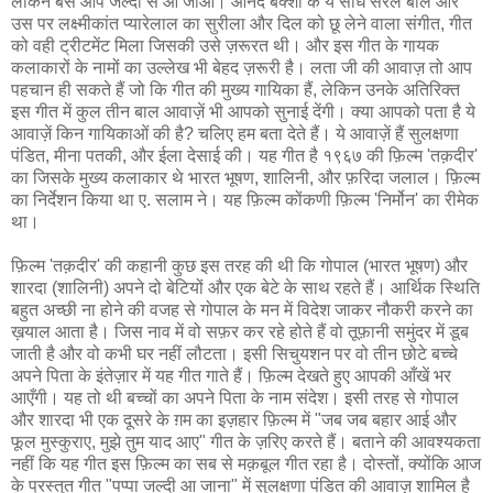
लेकिन बस आप जल्दी से आ जाओ। आनंद बक्शी के ये सीधे सरल बोल और
उस पर लक्ष्मीकांत प्यारेलाल का सुरीला और दिल को छू लेने वाला संगीत, गीत
को वही ट्रीटमेंट मिला जिसकी उसे ज़रूरत थी। और इस गीत के गायक
कलाकारों के नामों का उल्लेख भी बेहद ज़रूरी है। लता जी की आवाज़ तो आप
पहचान ही सकते हैं जो कि गीत की मुख्य गायिका हैं, लेकिन उनके अतिरिक्त
इस गीत में कुल तीन बाल आवाज़ें भी आपको सुनाई देंगी। क्या आपको पता है ये
आवाज़ें किन गायिकाओं की है? चलिए हम बता देते हैं। ये आवाज़ें हैं सुलक्षणा
पंडित, मीना पतकी, और ईला देसाई की। यह गीत है १९६७ की फ़िल्म 'तक़दीर'
का जिसके मुख्य कलाकार थे भारत भूषण, शालिनी, और फ़रिदा जलाल। फ़िल्म
का निर्देशन किया था ए. सलाम ने। यह फ़िल्म कोंकणी फ़िल्म 'निर्मोन' का रीमेक
था।
फ़िल्म 'तक़दीर' की कहानी कुछ इस तरह की थी कि गोपाल (भारत भूषण) और
शारदा (शालिनी) अपने दो बेटियों और एक बेटे के साथ रहते हैं। आर्थिक स्थिति
बहुत अच्छी ना होने की वजह से गोपाल के मन में विदेश जाकर नौकरी करने का
ख़याल आता है। जिस नाव में वो सफ़र कर रहे होते हैं वो तूफ़ानी समुंदर में डूब
जाती है और वो कभी घर नहीं लौटता। इसी सिचुयशन पर वो तीन छोटे बच्चे
अपने पिता के इंतेज़ार में यह गीत गाते हैं। फ़िल्म देखते हुए आपकी आँखें भर
आएँगी। यह तो थी बच्चों का अपने पिता के नाम संदेश। इसी तरह से गोपाल
और शारदा भी एक दूसरे के ग़म का इज़हार फ़िल्म में "जब जब बहार आई और
फूल मुस्कुराए, मुझे तुम याद आए" गीत के ज़रिए करते हैं। बताने की आवश्यकता
नहीं कि यह गीत इस फ़िल्म का सब से मक़बूल गीत रहा है। दोस्तों, क्योंकि आज
के प्रस्तुत गीत "पप्पा जल्दी आ जाना" में सुलक्षणा पंडित की आवाज़ शामिल है