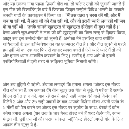
और यह उनका गाया पहला फ़िल्मी गीत था, तो चलिए उन्ही की ज़ुबानी जानते हैं
इस गीत की रिकार्डिंग् के बारे में जिसका ज़िक्र उन्होने विविध भारती के 'उजाले
उनकी यादों के' कार्यक्रम में किया था। "
मैं उस वक़्त ९ बरस की थी, और मैं
जब गा रही थी, मैं लता जी को देख रही थी, और वो इतनी प्यारी लग रही थीं जब
वो गा रहीं थीं। उनके सामने ख़ूबसूरत से ख़ूबसूरत हीरोइन भी कुछ नहीं है।
"
देखा आपने सुलक्षणाजी ने लता जी की ख़ूबसूरती का किस तरह से ज़िक्र किया,
आइए अब इस अनोखे गीत को सुनते हैं, अनोखा मैने इसलिए कहा क्योंकि
गायिकाओं के इस कॉम्बिनेशन का यह एकमात्र गीत है। और गीत सुनने से पहले
हम पूर्वी जी का एक बार फिर से आभार व्यक्त करते हैं ऐसे प्यारे प्यारे गीतों की
ओर हमारा ध्यान आकर्षित करवाने के लिए। उम्मीद है आप आगे भी हमारी
प्रतियोगिताओं में इसी तरह से सक्रिय भूमिका निभाती रहेंगी।
और अब बूझिये ये पहेली. अंदाजा लगाइये कि हमारा अगला "ओल्ड इस गोल्ड"
गीत कौन सा है. हम आपको देंगे तीन सूत्र उस गीत से जुड़े. ये परीक्षा है आपके
फ़िल्म संगीत ज्ञान की. याद रहे सबसे पहले सही जवाब देने वाले विजेता को
मिलेंगें 2 अंक और 25 सही जवाबों के बाद आपको मिलेगा मौका अपनी पसंद के
5 गीतों को पेश करने का ओल्ड इस गोल्ड पर सुजॉय के साथ. देखते हैं कौन
बनेगा हमारा अगला (अब तक के चार गेस्ट होस्ट बने हैं शरद तैलंग जी, स्वप्न
मंजूषा जी, पूर्वी एस जी और पराग सांकला जी)"गेस्ट होस्ट".अगले गीत के लिए
आपके तीन सूत्र ये हैं-