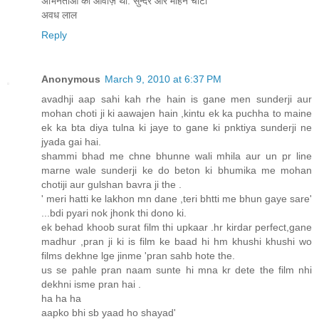
अभिनेताओं की आवाज़ थी: सुन्दर और मोहन चोटी
अवध लाल
Reply
Anonymous
March 9, 2010 at 6:37 PM
avadhji aap sahi kah rhe hain is gane men sunderji aur
mohan choti ji ki aawajen hain ,kintu ek ka puchha to maine
ek ka bta diya tulna ki jaye to gane ki pnktiya sunderji ne
jyada gai hai.
shammi bhad me chne bhunne wali mhila aur un pr line
marne wale sunderji ke do beton ki bhumika me mohan
chotiji aur gulshan bavra ji the .
' meri hatti ke lakhon mn dane ,teri bhtti me bhun gaye sare'
...bdi pyari nok jhonk thi dono ki.
ek behad khoob surat film thi upkaar .hr kirdar perfect,gane
madhur ,pran ji ki is film ke baad hi hm khushi khushi wo
films dekhne lge jinme 'pran sahb hote the.
us se pahle pran naam sunte hi mna kr dete the film nhi
dekhni isme pran hai .
ha ha ha
aapko bhi sb yaad ho shayad'