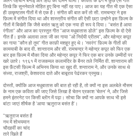
अलग पहचान बनाई और हिंदी का दामन थामा। कविता के ढंग में कुछ ऐसे गीत
लिखे कि सुननेवाले मोहित हुए बिना नहीं रह पाए। आज का यह गीत भी एक ऐसा
ही उत्कृष्टतम गीतों में से एक है। संगीत की बात करें तो सी. रामचन्द्र ने इस
फ़िल्म में संगीत दिया था और शास्त्रीय संगीत की ऐसी छटा उन्होने इस फ़िल्म के
गीतों में बिखेरी कि जैसे बसंत ऋतु को एक नया ही रूप दे दिया। "बसंत है आया
रंगीला" और आज का प्रस्तुत गीत "आज मधुबातास डोले" इस फ़िल्म के दो ऐसे
गीत हैं। इनके अलावा लता जी का गाया "ओ निर्दयी प्रीतम", और महेन्द्र कपूर
का गाया "कौन हो तुम" गीत काफ़ी मशहूर हुए थे। 'नवरंग' फ़िल्म के गीतों की
कामयाबी के बाद वी. शान्ताराम और सी. रामचन्द्र ने महेन्द्र कपूर को फिर एक
बार इस फ़िल्म में मौका दिया और महेन्द्र कपूर ने फिर एक बार उनके उम्मीदों पर
खरे उतरे। १९६१ में राजकमल कलामंदिर के बैनर तले निर्मित वी. शान्ताराम की
इस फ़ैंटसी फ़िल्म में अभिनय किया था ख़ुद वी. शन्ताराम ने, और उनके साथ थे
संध्या, राजश्री, केशवराव दाते और बाबूराव पेढंरकर प्रमुख।
दोस्तों, क्योंकि आज मधुबातास की बात हो रही है, तो क्यों ना इस अलबेले मौसम
के नाम एक कविता की जाए जिसे लिखा है चेतन प्रकाश 'चेतन' ने, और जिसे
हमने इंतरनेट पर किसी ब्लॊग में पढ़ा। सोचा कि क्यों ना आपके साथ भी इसे
बांटा जाए! शीर्षक है 'आया ऋतुराज बसंत है'।
"ऋतुराज बसंत है
नभ में शोभयमान
चौदहवीं का चांद
तारे खिले हैं