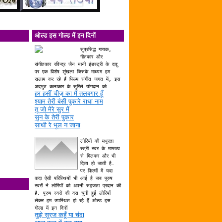
ओल्ड इस गोल्ड में इन दिनों
सुप्रसिद्ध गायक,
गीतकार और
संगीतकार रविन्द्र जैन यानी इंडस्ट्री के दाद्दु
पर एक विशेष शृंखला जिसके माध्यम हम
सलाम कर रहे हैं फिल्म संगीत जगत में, इस
अदभुत कलाकार के सुर्रिले योगदान को
हर हसीं चीज़ का मैं तलबगार हूँ
श्याम तेरी बंसी पुकारे राधा नाम
तू जो मेरे सुर में
सुन के तेरी पुकार
साथी रे भूल न जाना
लोरियों की मधुरता
स्त्री स्वर के माम्तत्व
से मिलकर और भी
दिव्य हो जाती है.
पर फिल्मों में यदा
कदा ऐसी परिस्थियों भी आई है जब पुरुष
स्वरों ने लोरियों को अपनी सहजता प्रदान की
है. पुरुष स्वरों की दस चुनी हुई लोरियाँ
लेकर हम उपस्थित हो रहे हैं ओल्ड इस
गोल्ड में इन दिनों
तुझे सूरज कहूँ या चंदा