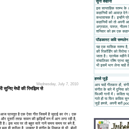
सुनो कहानी
इस साप्ताहिक स्तम्भ के 
कहानियों को आवाज़ देने क
कथावाचक हैं। इन्होंने प
कहानियों को तो अपनी आवा
अग्रवाल, पारुल, नीलम म
शनिवार को हम एक कहानी
पॉडकास्ट कवि सम्मलेन
यह एक मासिक स्तम्भ है
की रिकॉर्डिंग को पिरोय
जाता है। प्रत्येक महीन
संचालिका रश्मि प्रभा ब
भी इसमें भाग लेना चाहें 
हमसे जुड़ें
Wednesday, July 7, 2010
आप चाहें गीतकार हों, संगी
 सुनिए मेघों की रिमझिम से
संगीत के बारे में दुनिया को
फिल्मी गानों में। कविता
गाते हों या फिर कविता स
जुड़ें हमसे, अपनी बात
ं आज प्रस्तुत है एक ऐसा गीत जिसमें है जुदाई का रंग। एक
, और दूसरी तरफ़ सावन की झड़ियाँ मन में आग लगा रही है,
ी है। इस भाव पर तो बहुत सारे गानें समय समय पर बने हैं,
ा ही सुरीला है, उत्कृष्ट है संगीत के लिहाज़ से भी, बोलों