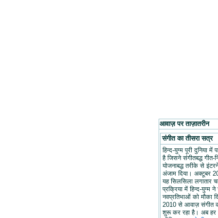
आवाज़ पर ताज़ातरीन
संगीत का तीसरा सत्र
हिन्द-युग्म पूरी दुनिया मे
है जिसने संगीतबद्ध गीत-न
योजनाबद्ध तरीके से इंटरन
अंजाम दिया। अक्टूबर 20
यह सिलसिला लगातार च
प्रक्रिया में हिन्द-युग्म ने
नवप्रतिभाओं को मौका द
2010 से आवाज़ संगीत 
शुरू कर रहा है। अब हर 