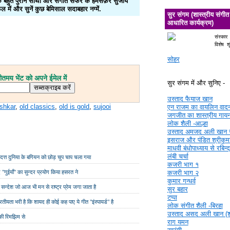
ज़ के बहुत पुराने साथी और संगीत सफर के हमसफ़र सुजॉय
 में और सुनें कुछ बेमिसाल सदाबहार नग्में.
सुर संगम (शास्त्रीय संगीत
आधारित कार्यक्रम)
संस्कार
विशेष श
सोहर
मय भेंट को अपने ईमेल में
सुर संगम में और सुनिए -
उस्ताद फैयाज खान
shkar
,
old classics
,
old is gold
,
sujooi
एन राजम का वायलिन वाद
जगजीत का शास्त्रीय गाय
लोक शैली -आल्हा
उस्ताद अमजद अली खान 
इसराज और पंडित श्रीकुमा
माधवी बंधोपाध्याय से रबिन्
लंबी चर्चा
 दत्त दुनिया के बगियन को छोड़ चुप चाप चला गया
कजरी भाग १
 "गुईयाँ" का सुन्दर प्रयोग किया हसरत ने
कजरी भाग २
कुमार गन्धर्व
ये सन्देश जो आज भी मन से राष्ट्र प्रेम जगा जाता है
सुर बहार
टप्पा
ारतीयता भरी है कि शायद ही कोई कह पाए ये गीत "इंस्पायर्ड" है
लोक संगीत शैली -बिरहा
उस्ताद असद अली खान (श्र
की रिमझिम से
राग यमन