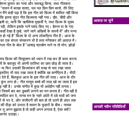
हेमन्त कुमार का गाया और स्वरबद्ध किया, तथा गीतकार
 "सावन में बरखा सताए, पल पल छिन छिन बरसे, तेरे लिए
ंने कही पढ़ा है कि इस गीत को फ़िल्म में शामिल नहीं किया
ि इतना सुंदर गीत फ़िल्माया नहीं गया। ख़ैर, 'बीवी और
आवाज़ पर सुनें
ी दा, यानी कि ऋषीकेश मुखर्जी ने, तथा फ़िल्म के मुख्य
ी, लेकिन इसके गानें पसंद किए गए। हेमन्त दा के गाए
 देखा है तुम्हे, जागे जागे अखियों के सपनों में" और मन्ना
त हो गई है" फ़िल्म के दो अन्य लोकप्रिय गीत हैं। आज के
गीत का एक बंगला संस्करण भी है लता मंगेशकर की आवाज़ में।
ंगला गीत के बोल हैं "आषाढ़ श्राबोण माने ना तो मोन, झोड़ो
समय फ़िल्म की सिचुएशन को ध्यान में रख कर ही काम करना
ों के बावजूद भी अपनी प्रतिभा का छाप छोड़ ही जाता है।
नय या फिर उसकी फ़िल्मांकन की वजह से याद रखा जाता
सलिए भी याद रखा जाता है क्योंकि वह कर्णप्रिय है। मीठी
ना देते हैं, बिलकुल आज के इस गीत की तरह। आज के दौर
 कुंभ लगा हो। गीत मासूम बच्चे की तरह खो सा जाता है इस
ीड़ नहीं है। उनके संगीत में कुछ भी अर्थहीन नहीं लगता।
म है जिसमें बार बार डुबकी लगाने का मन करता है। गीत वही है
पंदित कर दे, मानव मन के गहरे अंधेरे में दबे भावों को जगा
़ी से भर दे, और संजीदगी की बात हो तो उतने ही अंदर तक
 की पीड़ा को उभारा है सावन के फुहारों के बीच। नायक
आपकी नवीन गतिविधियाँ
पर तू अगन बुझाता है तो कहीं अगन लगाता है, ऐसा क्यों?
ा आनंद उठाइए।