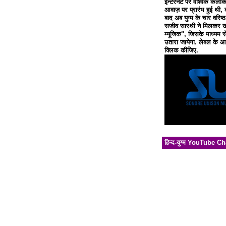
इन्टरनेट पर वैश्विक कलाक
आवाज़ पर प्रारंभ हुई थी, 
बाद अब युग्म के चार वरिष्
सजीव सारथी ने मिलकर खो
म्यूजिक", जिसके माध्यम से
उतारा जायेगा. लेबल के आध
क्लिक कीजिए.
हिन्द-युग्म YouTube C