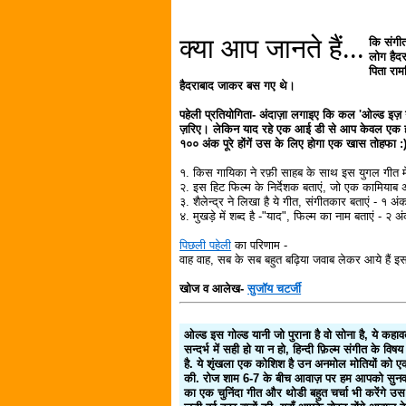
क्या आप जानते हैं...
कि संगी
लोग हैदर
पिता राम
हैदराबाद जाकर बस गए थे।
पहेली प्रतियोगिता- अंदाज़ा लगाइए कि कल 'ओल्ड इज़ ग
ज़रिए। लेकिन याद रहे एक आई डी से आप केवल एक ही प
१०० अंक पूरे होंगें उस के लिए होगा एक खास तोहफा :
१. किस गायिका ने रफ़ी साहब के साथ इस युगल गीत मे
२. इस हिट फिल्म के निर्देशक बताएं, जो एक कामियाब अ
३. शैलेन्द्र ने लिखा है ये गीत, संगीतकार बताएं - १ अं
४. मुखड़े में शब्द है -"याद", फिल्म का नाम बताएं - २ अ
पिछली पहेली
का परिणाम -
वाह वाह, सब के सब बहुत बढ़िया जवाब लेकर आये हैं 
खोज व आलेख-
सुजॉय चटर्जी
ओल्ड इस गोल्ड यानी जो पुराना है वो सोना है, ये कहा
सन्दर्भ में सही हो या न हो, हिन्दी फ़िल्म संगीत के व
है. ये शृंखला एक कोशिश है उन अनमोल मोतियों को एक 
की. रोज शाम 6-7 के बीच आवाज़ पर हम आपको सुनवाते ह
का एक चुनिंदा गीत और थोडी बहुत चर्चा भी करेंगे उस