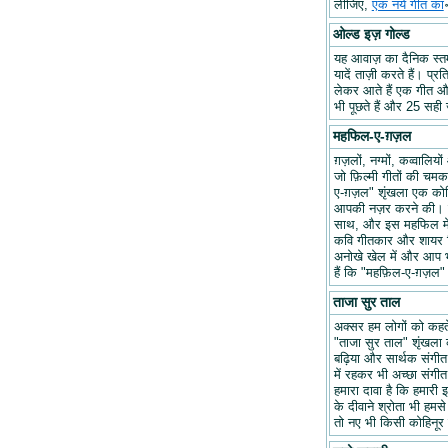
लीजिए,
एक नये गीत का
ओल्ड इज़ गोल्ड
यह आवाज़ का दैनिक स्तम्भ
यादें ताज़ी करते हैं। प्र
लेकर आते हैं एक गीत और 
भी पूछते हैं और 25 सही ज
महफिल-ए-ग़ज़ल
ग़ज़लों, नग्मों, कव्वालि
जो फ़िल्मी गीतों की चम
ए-ग़ज़ल" शृंखला एक कोश
आपकी नज़र करने की। हम
साथ, और इस महफिल में अप
कवि गीतकार और शायर वि
अनोखे खेल में और आप भ
हैं कि "महफ़िल-ए-ग़ज़
ताजा सुर ताल
अक्सर हम लोगों को कहते 
"ताजा सुर ताल" शृंखला 
बढ़िया और सार्थक संगीत ब
में रहकर भी अच्छा संगीत 
हमारा दावा है कि हमारी इ
के दीवाने श्रोता भी हमसे
तो नए भी किसी कोहिनूर