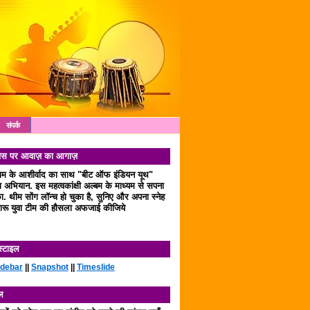
संपर्क
 दिवस पर आवाज़ का आगाज़
लाम के आशीर्वाद का साथ "बीट ऑफ इंडियन यूथ"
अभियान. इस महत्वकांक्षी अल्बम के माध्यम से सपना
. थीम सोंग लॉन्च हो चुका है, सुनिए और अपना स्नेह
रू युवा टीम की हौसला अफजाई कीजिये
स्टाइल
idebar
||
Snapshot
||
Timeslide
ल