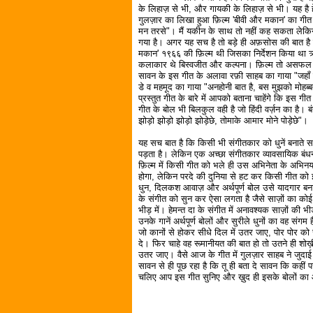
के लिहाज़ से भी, और गायकी के लिहाज़ से भी। यह है 
गुलज़ार का लिखा हुआ फ़िल्म 'बीवी और मकान' का गीत
मन तरसे"। मैं यकीन के साथ तो नहीं कह सकता लेकिन मै
गया है। अगर यह सच है तो बड़े ही अफ़सोस की बात है क
मकान' १९६६ की फ़िल्म थी जिसका निर्देशन किया था ऋष
कलाकार थे बिस्वजीत और कल्पना। फ़िल्म तो असफल रह
सावन के इस गीत के अलावा रफ़ी साहब का गाया "जहाँ कहाँ
डे व महमूद का गाया "अनहोनी बात है, बस मुझको मोहब्ब
प्रस्तुत गीत के बारे में आपको बताना चाहेंगे कि इस 
गीत के बोल भी बिलकुल वही है जो हिंदी वर्ज़न का है। ब
झोड़ो झोड़ो झोड़ो झोड़ेछे, तोमाके आमार मोने पोड़ेछे"।
यह सच बात है कि किसी भी संगीतकार को धुनें बनाते 
पड़ता है। लेकिन एक अच्छा संगीतकार व्यावसायिक बंधन
फ़िल्म में किसी गीत को भले ही उस अभिनेता के अभि
होगा, लेकिन परदे की दुनिया से हट कर किसी गीत को इ
धुन, दिलकश आवाज़ और अर्थपूर्ण बोल उसे यादगार ब
के संगीत को सुन कर ऐसा लगता है जैसे साज़ों का कोई
भीड़ में। हेमन्त दा के संगीत में अनावश्यक साज़ों की भ
उनके गानें अर्थपूर्ण बोलों और सुरीले धुनों का वह संग
जो कानों से होकर सीधे दिल में उतर जाए, पोर पोर को स्
दे। फिर चाहे वह रूमानीयत की बात हो तो उतने ही शोख
उतर जाए। वैसे आज के गीत में गुलज़ार साहब ने जुदाई
सावन से ही पूछ रहा है कि तू ही बता दे सावन कि कहीं 
चलिए आप इस गीत सुनिए और ख़ुद ही इसके बोलों क