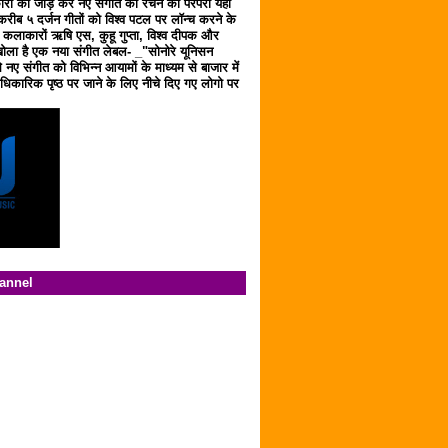
ारों को जोड़ कर नए संगीत को रचने की परंपरा यहाँ
करीब ५ दर्जन गीतों को विश्व पटल पर लॉन्च करने के
ठ कलाकारों ऋषि एस, कुहू गुप्ता, विश्व दीपक और
ला है एक नया संगीत लेबल- _"सोनोरे यूनिसन
 नए संगीत को विभिन्न आयामों के माध्यम से बाजार में
िकारिक पृष्ठ पर जाने के लिए नीचे दिए गए लोगो पर
hannel