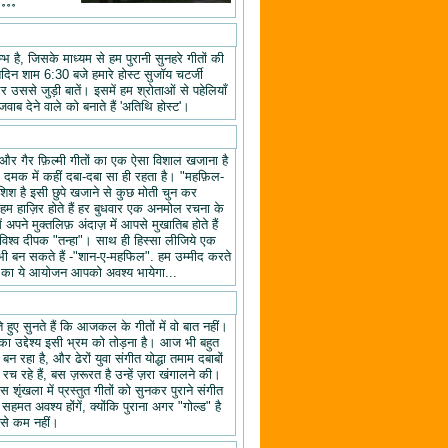
॰॰॰॰
 है, जिसके माध्यम से हम पुरानी सुनहरे गीतों की
तिदिन शाम 6:30 बजे हमारे होस्ट सुजॉय चटर्जी
उससे जुड़ी बातें। इसमें हम श्रोताओं से पहेलियाँ
वाब देने वाले को बनाते हैं 'अतिथि होस्ट'।
यों और गैर फ़िल्मी गीतों का एक ऐसा विशाल खजाना है
क दमक में कहीं दबा-दबा सा ही रहता है। "महफ़िल-
िश है इसी छुपे खजाने से कुछ मोती चुन कर
 हाज़िर होते हैं हर बुधवार एक अनमोल रचना के
ने मुक्तलिफ़ अंदाज़ में आपसे मुखातिब होते हैं
श्व दीपक "तन्हा"। साथ ही हिस्सा लीजिये एक
ी बन सकते हैं -"शान-ए-महफिल". हम उम्मीद करते
ल" का ये आयोजन आपको अवश्य भायेगा...
हुए सुनते हैं कि आजकल के गीतों में वो बात नहीं।
का उद्देश्य इसी भ्रम को तोड़ना है। आज भी बहुत
न रहा है, और ढेरों युवा संगीत योद्धा तमाम दबाबों
रच रहे हैं, बस ज़रूरत है उन्हें ज़रा खंगालने की।
स शृंखला में प्रस्तुत गीतों को सुनकर पुराने संगीत
 सहमत अवश्य होंगें, क्योंकि पुराना अगर "गोल्ड" है
 से कम नहीं।