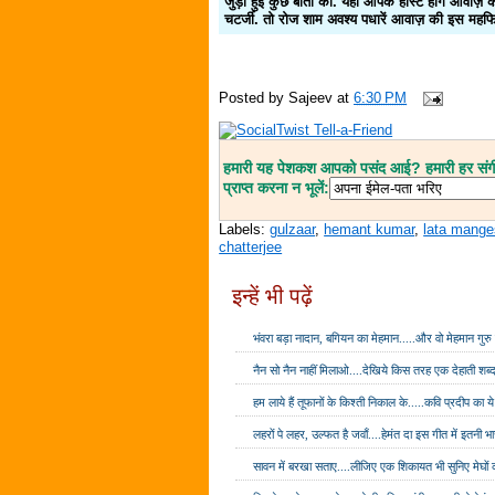
जुड़ी हुई कुछ बातों की. यहाँ आपके होस्ट होंगे आवा
चटर्जी. तो रोज शाम अवश्य पधारें आवाज़ की इस महफिल
Posted by
Sajeev
at
6:30 PM
हमारी यह पेशकश आपको पसंद आई? हमारी हर संगीत
प्राप्त करना न भूलें:
Labels:
gulzaar
,
hemant kumar
,
lata mange
chatterjee
इन्हें भी पढ़ें
भंवरा बड़ा नादान, बगियन का मेहमान.....और वो मेहमान गुरु
नैन सो नैन नाहीं मिलाओ....देखिये किस तरह एक देहाती शब्द
हम लाये हैं तूफानों के किश्ती निकाल के.....कवि प्रदीप का 
लहरों पे लहर, उल्फत है जवाँ....हेमंत दा इस गीत में इतनी भ
सावन में बरखा सताए....लीजिए एक शिकायत भी सुनिए मेघों 