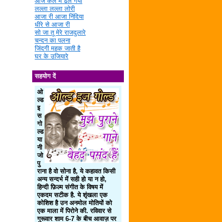
आज कल में ढल गया
लल्ला लल्ला लोरी
आजा री आजा निंदिया
धीरे से आजा री
सो जा तू मेरे राजदुलारे
चन्दन का पलना
जिंदगी महक जाती है
घर के उजियारे
सहयोग दें
ओ
ल्ड
इ
स
गो
ल्ड
या
नी
जो
पु
राना है वो सोना है, ये कहावत किसी
अन्य सन्दर्भ में सही हो या न हो,
हिन्दी फ़िल्म संगीत के विषय में
एकदम सटीक है. ये शृंखला एक
कोशिश है उन अनमोल मोतियों को
एक माला में पिरोने की. रविवार से
गुरूवार शाम 6-7 के बीच आवाज़ पर