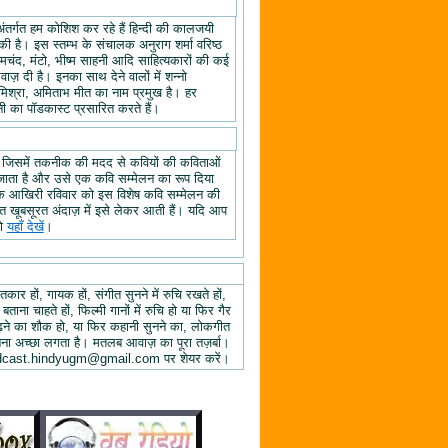
अंतर्गत हम कोशिश कर रहे हैं हिन्दी की कालजयी
ी है। इस स्तम्भ के संचालक अनुराग शर्मा वरिष्ठ
्रेमचंद, मंटो, भीष्म साहनी आदि साहित्यकारों की कई
ज़ दी है। इनका साथ देने वालों में शन्नो
िश्रा, अमिताभ मीत का नाम प्रमुख है। हर
 का पॉडकास्ट प्रसारित करते हैं।
, जिसमें तकनीक की मदद से कवियों की कविताओं
ा जाता है और उसे एक कवि सम्मेलन का रूप दिया
े के आखिरी रविवार को इस विशेष कवि सम्मेलन की
हुत खूबसूरत अंदाज़ में इसे लेकर आती हैं। यदि आप
तो
यहाँ देखें
।
तकार हों, गायक हों, संगीत सुनने में रुचि रखते हों,
 बताना चाहते हों, फिल्मी गानों में रुचि हो या फिर गैर
 पढ़ने का शौक हो, या फिर कहानी सुनने का, लोकगीत
ुनना अच्छा लगता है। मतलब आवाज़ का पूरा तज़र्बा।
ें podcast.hindyugm@gmail.com पर शेयर करें।