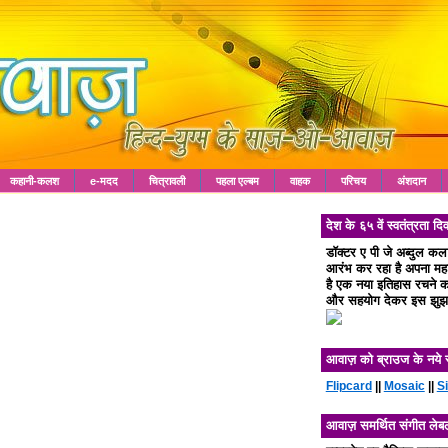
कहानी-कलश
e-मदद
चित्रावली
पहला एल्बम
वाहक
परिचय
अंशदान
देश के ६५ वें स्वतंत्रता
डॉक्टर ए पी जे अब्दुल क
आरंभ कर रहा है अपना महा 
है एक नया इतिहास रचने का
और सहयोग देकर इस झुझा
आवाज़ को ब्राउज के नये 
Flipcard
||
Mosaic
||
S
आवाज़ समर्थित संगीत लेब