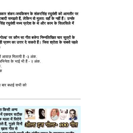
तकार शंकर-जयकिशन के शंकरसिंह रघुवंशी को आमतौर पर
ाबादी समझते हैं, लेकिन वो मूलत: वहाँ के नहीं हैं। उनके
सिंह रघुवंशी मध्य प्रदेश के थे और काम के सिलसिले में
ोल्ड' पर कौन सा गीत बजेगा निम्नलिखित चार सूत्रों के
्रश्न का उत्तर दे सकते हैं। जिस श्रोता के सबसे पहले
)
ं आवाज़ मिलायी है -३ अंक.
भिनेता के भाई भी हैं - २ अंक.
क.
ंक
इस बार बधाई सभी को
वत किसी अन्य
िषय में एकदम सटीक
माला में पिरोने
ैं, गुज़रे दिनों
 ख़ास गीत से