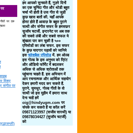
हम आपको सुनवाते हैं, गुज़रे दिनों
का एक चुनिंदा गीत और थोडी बहुत
 पर
चर्चा भी होती है उस गीत से जुडी
कुछ खास बातों की. यहाँ आपके
 गीतों पर एक
होस्ट होते हैं आवाज़ के बहुत पुराने
ृंखला
साथी और संगीत सफर के हमसफ़र
सुजॉय चटर्जी. इन्टरनेट पर अब तक
की सबसे लंबी और सबसे सफल ये
शृंखला पार कर चुकी है ५००
एपिसोडों का लंबा सफर. इस सफर
के कुछ यादगार पड़ावों को जानिये
इस
फ्लेशबैक एपिसोड
में. हम ओल्ड
इस गोल्ड के इस अनुभव को प्रिंट
न
और ऑडियो फॉर्मेट में बदलकर
न
अधिक से अधिक श्रोताओं तक
पहुंचाना चाहते हैं. इस अभियान में
साहब
आप रचनात्मक और आर्थिक सहयोग
र मिश्र
देकर हमारी मदद कर सकते हैं.
द्र संगीत पर
पुराने, सुमधुर, गोल्ड गीतों के वो
साथी जो इस मुहीम में हमारा साथ
देना चाहें हमें
oig@hindyugm.com पर
संपर्क कर सकते हैं या कॉल करें
09871123997 (सजीव सारथी) या
09878034427 (सुजॉय चटर्जी)
को
द्धाजन्ली)