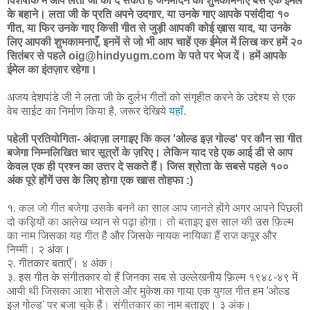
विशेषांक में आप लता जी को दे सकते हैं जनमदिन की शुभकामनाएँ बस एक ईमेल
के बहाने। लता जी के प्रति अपने उदगार, या उनके गाए आपके पसंदीदा १०
गीत, या फिर उनके गाए किसी गीत से जुड़ी आपकी कोई ख़ास याद, या उनके
लिए आपकी शुभकामनाएँ, इनमें से जो भी आप चाहें एक ईमेल में लिख कर हमें २०
सितंबर से पहले oig@hindyugm.com के पते पर भेज दें। हमें आपके
ईमेल का इंतज़ार रहेगा।
अजय देशपांडे जी ने लता जी के दुर्लभ गीतों को संगृहीत करने के उद्देश्य से एक
वेब साईट का निर्माण किया है, जरूर देखिये
यहाँ
.
पहेली प्रतियोगिता- अंदाज़ा लगाइए कि कल 'ओल्ड इज़ गोल्ड' पर कौन सा गीत
बजेगा निम्नलिखित चार सूत्रों के ज़रिए। लेकिन याद रहे एक आई डी से आप
केवल एक ही प्रश्न का उत्तर दे सकते हैं। जिस श्रोता के सबसे पहले १००
अंक पूरे होंगें उस के लिए होगा एक खास तोहफा :)
१. कल जो गीत बजेगा उसके बनने का साल आप जानते होंगे अगर आपने पिछली
दो कड़ियों का आलेख ध्यान से पढ़ा होगा। तो बताइए इस साल की उस फ़िल्म
का नाम जिसका यह गीत है और जिसके नायक नायिका हैं राज कपूर और
निम्मी। २ अंक।
२. गीतकार बताएँ। ४ अंक।
३. इस गीत के संगीतकार वो हैं जिनका सब से उल्लेखनीय फ़िल्म १९४८-४९ में
आयी थी जिसका आशा भोसले और मुकेश का गाया एक युगल गीत हम 'ओल्ड
इज़ गोल्ड' पर बजा चुके हैं। संगीतकार का नाम बताइए। ३ अंक।