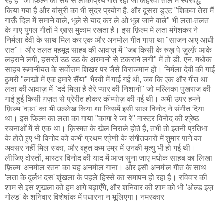
रहे हैं" जो फ़िल्म का सब से लोकप्रिय गीत रहा जो कहरवा ताल में स्वरबद्ध
किया गया है और बांसुरी का भी सुंदर प्रयोग है, और दूसरा डुएट "शिकवा तेरा मैं
गाऊँ दिल में समाने वाले, भूले से याद कर ले ओ भूल जाने वाले" भी लता-तलत
के गाए युगल गीतों में ख़ास मुकाम रखता है। इस फ़िल्म में लता मंगेशकर ने
निर्मला देवी के साथ मिल कर एक और अनमोल गीत गाया था "साजन आए आधी
रात"। और तलत महमूद साहब की आवाज़ में "जब किसी के रुख़ पे ज़ुल्फ़ें आके
लहराने लगी, हसरतें उठ उठ के अरमानों से टकराने लगी" में तो डी. एन. मधोक
साहब रूमानीयत के सर्वोत्तम शिखर पर जैसे विराजमान हों। निर्मला देवी की गाई
ठुमरी "लाखों में एक हमारे सैंया" भैरवी में गाई गई थी, जब कि एक और गीत था
लता की आवाज़ में "दर्द मिला है तेरे प्यार की निशानी" जो मल्लिका पुखराज की
गाई हुई किसी ग़ज़ल से प्रेरीत होकर कॊम्पोज़ की गई थी। अभी उपर हमने
फ़िल्म 'वफ़ा' का भी उल्लेख किया था जिसमें इसी साल विनोद ने संगीत दिया
था। इस फ़िल्म का लता का गाया "कागा रे जा रे" मास्टर विनोद की श्रेष्ठ
रचनाओं में से एक था। क़िस्मत के खेल निराले होते हैं, तभी तो इतनी प्रतिभा
के होते हुए भी विनोद को कभी प्रथम श्रेणी के संगीतकारों में शुमार पाने का
अवसर नहीं मिल सका, और बहुत कम उम्र में उनकी मृत्यु भी हो गई थी।
लीजिए दोस्तों, मास्टर विनोद की याद में आज सुना जाए मधोक साहब का लिखा
फ़िल्म 'अनमोल रतन' का यह अनमोल गाना। और इसी अनमोल गीत के साथ
'लता के दुर्लभ दस' शृंखला के पहले हिस्से का समापन हो रहा है। रविवार की
शाम से इस शृखला को हम आगे बढ़ाएँगे, और शनिवार की शाम को भी 'ओल्ड इज़
गोल्ड' के शनिवार विशेषांक में पधारना न भूलिएगा। नमस्कार!