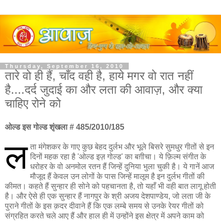
Thursday, September 16, 2010
तारे वो ही हैं, चाँद वही है, हाये मगर वो रात नहीं
है....दर्द जुदाई का और लता की आवाज़, और क्या
चाहिए रोने को
ओल्ड इस गोल्ड शृंखला # 485/2010/185
ल
ता मंगेशकर के गाए कुछ बेहद दुर्लभ और भूले बिसरे सुमधुर गीतों से इन
दिनों महक रहा है 'ओल्ड इज़ गोल्ड' का बग़ीचा। ये फ़िल्म संगीत के
धरोहर के वो अनमोल रतन हैं जिन्हें दुनिया भुला चुकी है। ये गानें आज
मौजूद हैं केवल उन लोगों के पास जिन्हें मालूम है इन दुर्लभ गीतों की
कीमत। कहते हैं सुन्हार ही सोने को पहचानता है, तो यहाँ भी वही बात लागू होती
है। और ऐसे ही एक सुन्हार हैं नागपुर के श्री अजय देशपाण्डेय, जो लता जी के
पुराने गीतों के इस क़दर दीवाने हैं कि एक लम्बे समय से उनके रेयर गीतों को
संग्रहित करते चले आए हैं और हाल ही में उन्होंने इस क्षेत्र में अपने काम को