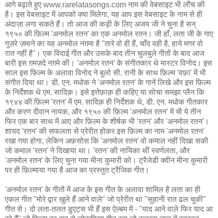
आगे बढ़ाते हुए www.rarelatasongs.com नाम की वेबसाइट भी लौंच की
है। इस वेबसाइट में आपको क्या मिलेगा, यह आप इस वेबसाइट के नाम से ही
अंदाज़ा लगा सकते हैं। तो आज की कड़ी के लिए अजय जी ने चुना है सन्
१९५० की फ़िल्म 'अनमोल रतन' का एक अनमोल रतन। जी हाँ, लता जी के गाए
गुज़रे ज़माने का यह अनमोल नग़मा है "तारे वो ही हैं, चाँद वही है, हाये मगर वो
रात नहीं है"। एक विदाई गीत और उसके बाद तीन चुलबुले गीतों के बाद आज
बारी इस ग़मज़दे नग़मे की। 'अनमोल रतन' के संगीतकार थे मास्टर विनोद। इस
साल इस फ़िल्म के अलावा विनोद ने बुलो सी. रानी के साथ फ़िल्म 'वफ़ा' में भी
संगीत दिया था। डी. एन. मधोक ने 'अनमोल रतन' के गानें लिखे और इस फ़िल्म
के निर्देशक थे एम. सादिक़। इसे इत्तेफ़ाक़ ही कहिए या सोचा समझा प्लैन कि
१९४४ की फ़िल्म 'रतन' में एम. सादिक़ ही निर्देशक थे, डी. एन. मधोक गीतकार
और करण दीवान नायक, और १९५० की फ़िल्म 'अनमोल रतन' में भी ये तीन
फिर एक बार साथ में आए और फ़िल्म के शीर्षक भी 'रतन' और 'अनमोल रतन'।
शायद 'रतन' की सफलता से प्रेरीत होकर इस फ़िल्म का नाम 'अनमोल रतन'
रखा गया होगा, लेकिन अफ़सोस कि 'अनमोल रतन' वो कमाल नहीं दिखा सकी
जो कमाल 'रतन' ने दिखाया था। 'रतन' की नायिका थीं स्वर्णलता, और
'अनमोल रतन' के लिए चुना गया मीना कुमारी को। ट्रैजेडी क्वीन मीना कुमारी
पर ही फ़िल्माया गया है आज का प्रस्तुत ट्रैजिक गीत।
'अनमोल रतन' के गीतों में आज के इस गीत के अलावा शामिल है लता का ही
एकल गीत "मोरे द्वार खुले हैं आने वाले" जो प्रेरीत था "सुहानी रात ढल चुकी"
गीत से। दो लता-तलत डुएट्स भी हैं इस ऐल्बम में - "याद आने वाले फिर याद आ