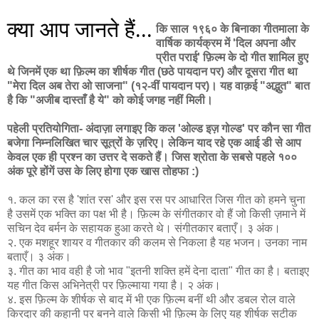
क्या आप जानते हैं...
कि साल १९६० के बिनाका गीतमाला के
वार्षिक कार्यक्रम में 'दिल अपना और
प्रीत पराई' फ़िल्म के दो गीत शामिल हुए
थे जिनमें एक था फ़िल्म का शीर्षक गीत (छठे पायदान पर) और दूसरा गीत था
"मेरा दिल अब तेरा ओ साजना" (१२-वीं पायदान पर)। यह वाक़ई "अद्भुत" बात
है कि "अजीब दास्ताँ है ये" को कोई जगह नहीं मिली।
पहेली प्रतियोगिता- अंदाज़ा लगाइए कि कल 'ओल्ड इज़ गोल्ड' पर कौन सा गीत
बजेगा निम्नलिखित चार सूत्रों के ज़रिए। लेकिन याद रहे एक आई डी से आप
केवल एक ही प्रश्न का उत्तर दे सकते हैं। जिस श्रोता के सबसे पहले १००
अंक पूरे होंगें उस के लिए होगा एक खास तोहफा :)
१. कल का रस है 'शांत रस' और इस रस पर आधारित जिस गीत को हमने चुना
है उसमें एक भक्ति का पक्ष भी है। फ़िल्म के संगीतकार वो हैं जो किसी ज़माने में
सचिन देव बर्मन के सहायक हुआ करते थे। संगीतकार बताएँ। ३ अंक।
२. एक मशहूर शायर व गीतकार की कलम से निकला है यह भजन। उनका नाम
बताएँ। ३ अंक।
३. गीत का भाव वही है जो भाव "इतनी शक्ति हमें देना दाता" गीत का है। बताइए
यह गीत किस अभिनेत्री पर फ़िल्माया गया है। २ अंक।
४. इस फ़िल्म के शीर्षक से बाद में भी एक फ़िल्म बनीं थी और डबल रोल वाले
किरदार की कहानी पर बनने वाले किसी भी फ़िल्म के लिए यह शीर्षक सटीक