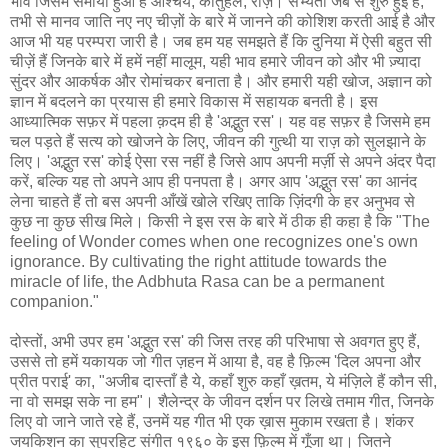
भाव जिसमें समाया हुआ है आश्चर्य, कौतुहल, राज़। सभ्यता जब से शुरु हुई है,
तभी से मानव जाति नए नए चीज़ों के बारे में जानने की कोशिश करती आई है और
आज भी यह परम्परा जारी है। जब हम यह समझते हैं कि दुनिया में ऐसी बहुत सी
चीज़ें हैं जिनके बारे में हमें नहीं मालूम, यही भाव हमारे जीवन को और भी ज़्यादा
सुंदर और आकर्षक और रोमांचकर बनाता है। और हमारी यही खोज, अज्ञान को
ज्ञान में बदलने का प्रयास ही हमारे विकास में सहायक बनती है। इस
आध्यात्मिक सफ़र में पहला क़दम ही है 'अद्भुत रस'। यह वह सफ़र है जिसमे हम
चल पड़ते हैं सत्य को खोजने के लिए, जीवन की गुत्थी या राज़ को सुलझाने के
लिए। 'अद्भुत रस' कोई ऐसा रस नहीं है जिसे आप अपनी मर्ज़ी से अपने अंदर पैदा
करें, बल्कि यह तो अपने आप ही पनपता है। अगर आप 'अद्भुत रस' का आनंद
लेना चाहते हैं तो बस अपनी आँखें खोले रखिए ताकि ज़िंदगी के हर अनुभव से
कुछ ना कुछ सीख मिले। किसी ने इस रस के बारे में ठीक ही कहा है कि "The
feeling of Wonder comes when one recognizes one's own
ignorance. By cultivating the right attitude towards the
miracle of life, the Adbhuta Rasa can be a permanent
companion."
दोस्तों, अभी उपर हम 'अद्भुत रस' की जिस तरह की परिभाषा से अवगत हुए हैं,
उससे तो हमें यकायक जो गीत ज़हन में आया है, वह है फ़िल्म 'दिल अपना और
प्रीत पराई' का, "अजीब दास्ताँ है ये, कहाँ शुरु कहाँ ख़तम, ये मंज़िले हैं कौन सी,
ना वो समझ सके ना हम"। शैलेन्द्र के जीवन दर्शन पर लिखे तमाम गीत, जिनके
लिए वो जाने जाते रहे हैं, उनमें यह गीत भी एक ख़ास मुकाम रखता है। शंकर
जयकिशन का सुपरहिट संगीत १९६० के इस फ़िल्म में गूँजा था। जितने