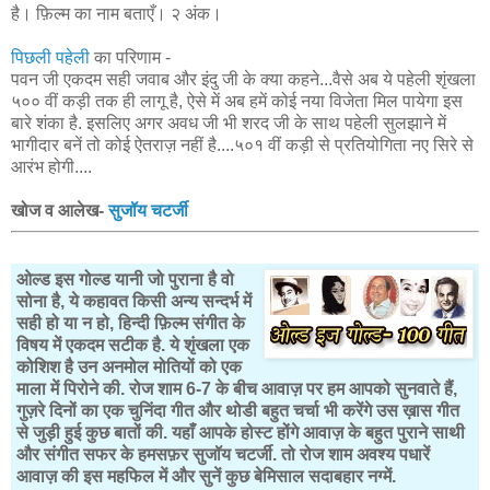
है। फ़िल्म का नाम बताएँ। २ अंक।
पिछली पहेली
का परिणाम -
पवन जी एकदम सही जवाब और इंदु जी के क्या कहने...वैसे अब ये पहेली शृंखला
५०० वीं कड़ी तक ही लागू है, ऐसे में अब हमें कोई नया विजेता मिल पायेगा इस
बारे शंका है. इसलिए अगर अवध जी भी शरद जी के साथ पहेली सुलझाने में
भागीदार बनें तो कोई ऐतराज़ नहीं है....५०१ वीं कड़ी से प्रतियोगिता नए सिरे से
आरंभ होगी....
खोज व आलेख-
सुजॉय चटर्जी
ओल्ड इस गोल्ड यानी जो पुराना है वो
सोना है, ये कहावत किसी अन्य सन्दर्भ में
सही हो या न हो, हिन्दी फ़िल्म संगीत के
विषय में एकदम सटीक है. ये शृंखला एक
कोशिश है उन अनमोल मोतियों को एक
माला में पिरोने की. रोज शाम 6-7 के बीच आवाज़ पर हम आपको सुनवाते हैं,
गुज़रे दिनों का एक चुनिंदा गीत और थोडी बहुत चर्चा भी करेंगे उस ख़ास गीत
से जुड़ी हुई कुछ बातों की. यहाँ आपके होस्ट होंगे आवाज़ के बहुत पुराने साथी
और संगीत सफर के हमसफ़र सुजॉय चटर्जी. तो रोज शाम अवश्य पधारें
आवाज़ की इस महफिल में और सुनें कुछ बेमिसाल सदाबहार नग्में.