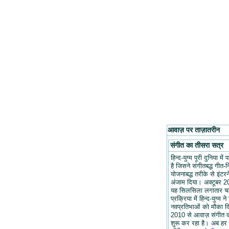
आवाज़ पर ताज़ातरीन
संगीत का तीसरा सत्र
हिन्द-युग्म पूरी दुनिया मे
है जिसने संगीतबद्ध गीत-न
योजनाबद्ध तरीके से इंटरन
अंजाम दिया। अक्टूबर 20
यह सिलसिला लगातार च
प्रक्रिया में हिन्द-युग्म ने
नवप्रतिभाओं को मौका द
2010 से आवाज़ संगीत 
शुरू कर रहा है। अब हर 