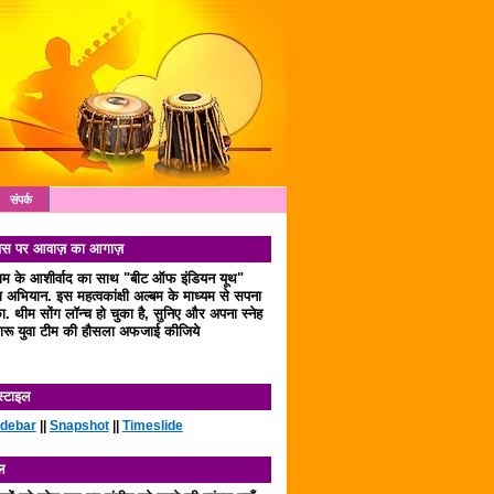
संपर्क
 दिवस पर आवाज़ का आगाज़
लाम के आशीर्वाद का साथ "बीट ऑफ इंडियन यूथ"
अभियान. इस महत्वकांक्षी अल्बम के माध्यम से सपना
. थीम सोंग लॉन्च हो चुका है, सुनिए और अपना स्नेह
रू युवा टीम की हौसला अफजाई कीजिये
स्टाइल
idebar
||
Snapshot
||
Timeslide
ल