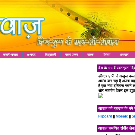
कहानी-कलश
e-मदद
चित्रावली
पहला एल्बम
वाहक
परिचय
अंशदान
देश के ६५ वें स्वतंत्रता
डॉक्टर ए पी जे अब्दुल क
आरंभ कर रहा है अपना महा 
है एक नया इतिहास रचने का
और सहयोग देकर इस झुझा
आवाज़ को ब्राउज के नये 
Flipcard
||
Mosaic
||
S
आवाज़ समर्थित संगीत लेब