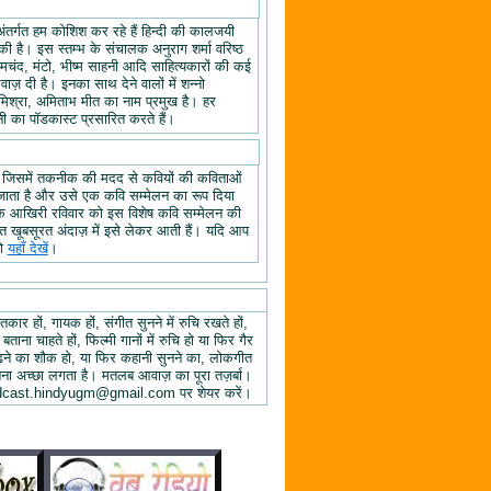
अंतर्गत हम कोशिश कर रहे हैं हिन्दी की कालजयी
ी है। इस स्तम्भ के संचालक अनुराग शर्मा वरिष्ठ
्रेमचंद, मंटो, भीष्म साहनी आदि साहित्यकारों की कई
ज़ दी है। इनका साथ देने वालों में शन्नो
िश्रा, अमिताभ मीत का नाम प्रमुख है। हर
 का पॉडकास्ट प्रसारित करते हैं।
, जिसमें तकनीक की मदद से कवियों की कविताओं
ा जाता है और उसे एक कवि सम्मेलन का रूप दिया
े के आखिरी रविवार को इस विशेष कवि सम्मेलन की
हुत खूबसूरत अंदाज़ में इसे लेकर आती हैं। यदि आप
तो
यहाँ देखें
।
तकार हों, गायक हों, संगीत सुनने में रुचि रखते हों,
 बताना चाहते हों, फिल्मी गानों में रुचि हो या फिर गैर
 पढ़ने का शौक हो, या फिर कहानी सुनने का, लोकगीत
ुनना अच्छा लगता है। मतलब आवाज़ का पूरा तज़र्बा।
ें podcast.hindyugm@gmail.com पर शेयर करें।