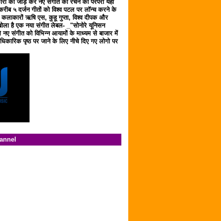
ारों को जोड़ कर नए संगीत को रचने की परंपरा यहाँ
करीब ५ दर्जन गीतों को विश्व पटल पर लॉन्च करने के
ठ कलाकारों ऋषि एस, कुहू गुप्ता, विश्व दीपक और
ला है एक नया संगीत लेबल- _"सोनोरे यूनिसन
 नए संगीत को विभिन्न आयामों के माध्यम से बाजार में
िकारिक पृष्ठ पर जाने के लिए नीचे दिए गए लोगो पर
hannel