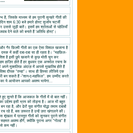
॰॰॰॰
 है, जिसके माध्यम से हम पुरानी सुनहरे गीतों की
तिदिन शाम 6:30 बजे हमारे होस्ट सुजॉय चटर्जी
उससे जुड़ी बातें। इसमें हम श्रोताओं से पहेलियाँ
वाब देने वाले को बनाते हैं 'अतिथि होस्ट'।
यों और गैर फ़िल्मी गीतों का एक ऐसा विशाल खजाना है
क दमक में कहीं दबा-दबा सा ही रहता है। "महफ़िल-
िश है इसी छुपे खजाने से कुछ मोती चुन कर
 हाज़िर होते हैं हर बुधवार एक अनमोल रचना के
ने मुक्तलिफ़ अंदाज़ में आपसे मुखातिब होते हैं
श्व दीपक "तन्हा"। साथ ही हिस्सा लीजिये एक
ी बन सकते हैं -"शान-ए-महफिल". हम उम्मीद करते
ल" का ये आयोजन आपको अवश्य भायेगा...
हुए सुनते हैं कि आजकल के गीतों में वो बात नहीं।
का उद्देश्य इसी भ्रम को तोड़ना है। आज भी बहुत
न रहा है, और ढेरों युवा संगीत योद्धा तमाम दबाबों
रच रहे हैं, बस ज़रूरत है उन्हें ज़रा खंगालने की।
स शृंखला में प्रस्तुत गीतों को सुनकर पुराने संगीत
 सहमत अवश्य होंगें, क्योंकि पुराना अगर "गोल्ड" है
 से कम नहीं।