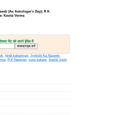
seeb (An Astrologer's Day): R K
e: Kavita Verma
मय भेंट को अपने ईमेल में
ook
,
hindi kahaniyan
,
Jyotishi Ka Naseeb
,
erma
,
R K Narayan
,
suno kahani
,
Sushil Joshi