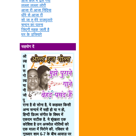
आज कल में ढल गया
लल्ला लल्ला लोरी
आजा री आजा निंदिया
धीरे से आजा री
सो जा तू मेरे राजदुलारे
चन्दन का पलना
जिंदगी महक जाती है
घर के उजियारे
सहयोग दें
ओ
ल्ड
इ
स
गो
ल्ड
या
नी
जो
पु
राना है वो सोना है, ये कहावत किसी
अन्य सन्दर्भ में सही हो या न हो,
हिन्दी फ़िल्म संगीत के विषय में
एकदम सटीक है. ये शृंखला एक
कोशिश है उन अनमोल मोतियों को
एक माला में पिरोने की. रविवार से
गुरूवार शाम 6-7 के बीच आवाज़ पर