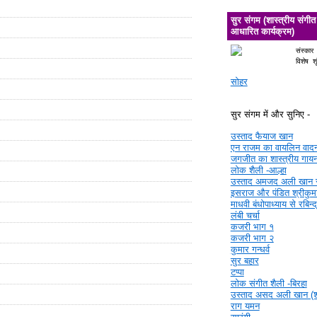
सुर संगम (शास्त्रीय संगीत
आधारित कार्यक्रम)
संस्कार
विशेष श
सोहर
सुर संगम में और सुनिए -
उस्ताद फैयाज खान
एन राजम का वायलिन वाद
जगजीत का शास्त्रीय गाय
लोक शैली -आल्हा
उस्ताद अमजद अली खान 
इसराज और पंडित श्रीकुमा
माधवी बंधोपाध्याय से रबिन्
लंबी चर्चा
कजरी भाग १
कजरी भाग २
कुमार गन्धर्व
सुर बहार
टप्पा
लोक संगीत शैली -बिरहा
उस्ताद असद अली खान (श्र
राग यमन