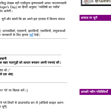
िद्ध लेखक श्री रासीपुरम कृष्णास्वामी अय्यर नारायणस्वामी
oger's Day) का हिन्दी अनुवाद "ज्योतिषी का नसीब"
ंद आयेगी।
आवाज़ पर सुनें
सुनें और बतायें कि हम अपने इस प्रयास में कितना सफल
, धारावाहिको, प्रहसनों, झलकियों, एकांकियों, लघुकथाओं
धिक जानकारी के लिए कृपया
यहाँ
देखें।
कहानी
पनिक शहर मालगुड़ी को आधार बनाकर अपनी रचनाएं की।
ाशित थी।"
 से एक अंश
)
र 'प्ले' पर क्लिक करें।)
आपकी नवीन गतिविधियाँ
 दिये गये लिंकों से डाऊनलोड कर लें (ऑडियो फ़ाइल अलग-
चुनें)