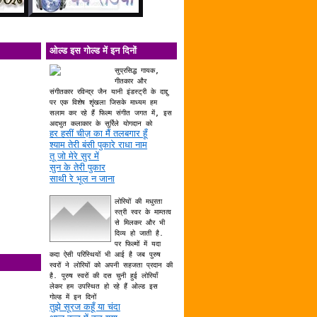
ओल्ड इस गोल्ड में इन दिनों
सुप्रसिद्ध गायक,
गीतकार और
संगीतकार रविन्द्र जैन यानी इंडस्ट्री के दाद्दु
पर एक विशेष शृंखला जिसके माध्यम हम
सलाम कर रहे हैं फिल्म संगीत जगत में, इस
अदभुत कलाकार के सुर्रिले योगदान को
हर हसीं चीज़ का मैं तलबगार हूँ
श्याम तेरी बंसी पुकारे राधा नाम
तू जो मेरे सुर में
सुन के तेरी पुकार
साथी रे भूल न जाना
लोरियों की मधुरता
स्त्री स्वर के माम्तत्व
से मिलकर और भी
दिव्य हो जाती है.
पर फिल्मों में यदा
कदा ऐसी परिस्थियों भी आई है जब पुरुष
स्वरों ने लोरियों को अपनी सहजता प्रदान की
है. पुरुष स्वरों की दस चुनी हुई लोरियाँ
लेकर हम उपस्थित हो रहे हैं ओल्ड इस
गोल्ड में इन दिनों
तुझे सूरज कहूँ या चंदा