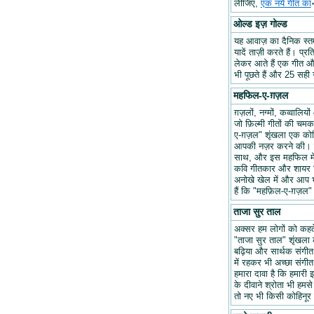
लीजिए,
एक नये गीत का
ओल्ड इज़ गोल्ड
यह आवाज़ का दैनिक स्तम्भ
यादें ताज़ी करते हैं। प्र
लेकर आते हैं एक गीत और 
भी पूछते हैं और 25 सही ज
महफिल-ए-ग़ज़ल
ग़ज़लों, नग्मों, कव्वालि
जो फ़िल्मी गीतों की चम
ए-ग़ज़ल" शृंखला एक कोश
आपकी नज़र करने की। हम
साथ, और इस महफिल में अप
कवि गीतकार और शायर वि
अनोखे खेल में और आप भ
हैं कि "महफ़िल-ए-ग़ज़
ताजा सुर ताल
अक्सर हम लोगों को कहते 
"ताजा सुर ताल" शृंखला 
बढ़िया और सार्थक संगीत ब
में रहकर भी अच्छा संगीत 
हमारा दावा है कि हमारी इ
के दीवाने श्रोता भी हमसे
तो नए भी किसी कोहिनूर