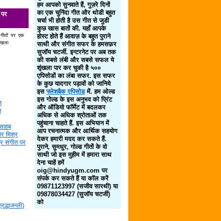
हम आपको सुनवाते हैं, गुज़रे दिनों
का एक चुनिंदा गीत और थोडी बहुत
 पर
चर्चा भी होती है उस गीत से जुडी
कुछ खास बातों की. यहाँ आपके
 गीतों पर एक
होस्ट होते हैं आवाज़ के बहुत पुराने
ृंखला
साथी और संगीत सफर के हमसफ़र
सुजॉय चटर्जी. इन्टरनेट पर अब तक
की सबसे लंबी और सबसे सफल ये
शृंखला पार कर चुकी है ५००
एपिसोडों का लंबा सफर. इस सफर
के कुछ यादगार पड़ावों को जानिये
इस
फ्लेशबैक एपिसोड
में. हम ओल्ड
इस गोल्ड के इस अनुभव को प्रिंट
न
और ऑडियो फॉर्मेट में बदलकर
न
अधिक से अधिक श्रोताओं तक
पहुंचाना चाहते हैं. इस अभियान में
साहब
आप रचनात्मक और आर्थिक सहयोग
र मिश्र
देकर हमारी मदद कर सकते हैं.
द्र संगीत पर
पुराने, सुमधुर, गोल्ड गीतों के वो
साथी जो इस मुहीम में हमारा साथ
देना चाहें हमें
oig@hindyugm.com पर
संपर्क कर सकते हैं या कॉल करें
09871123997 (सजीव सारथी) या
09878034427 (सुजॉय चटर्जी)
को
द्धाजन्ली)