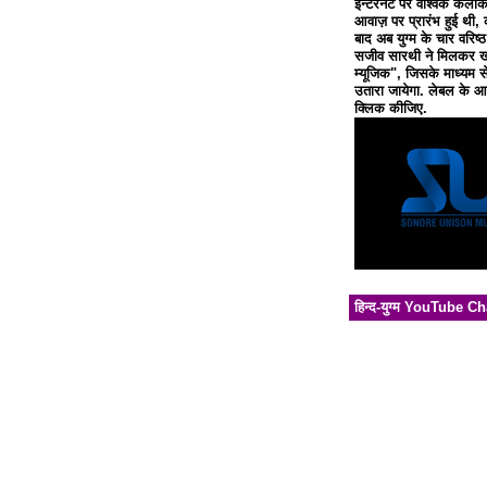
इन्टरनेट पर वैश्विक कलाक
आवाज़ पर प्रारंभ हुई थी, 
बाद अब युग्म के चार वरिष्
सजीव सारथी ने मिलकर खो
म्यूजिक", जिसके माध्यम से
उतारा जायेगा. लेबल के आध
क्लिक कीजिए.
हिन्द-युग्म YouTube C