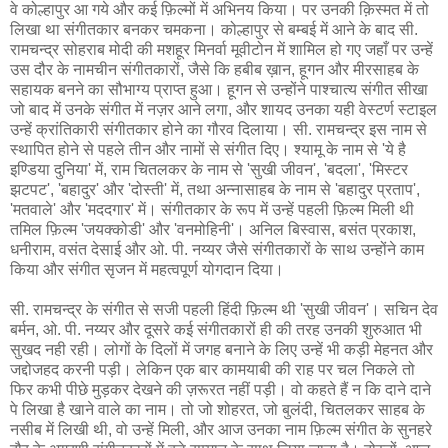
वे कोल्हापुर आ गये और कई फ़िल्मों में अभिनय किया। पर उनकी क़िस्मत में तो
लिखा था संगीतकार बनकर चमकना। कोल्हापुर से बम्बई में आने के बाद सी.
रामचन्द्र सोहराब मोदी की मशहूर मिनर्वा मूवीटोन में शामिल हो गए जहाँ पर उन्हें
उस दौर के नामचीन संगीतकारों, जैसे कि हबीब ख़ान, हूगन और मीरसाहब के
सहायक बनने का सौभाग्य प्राप्त हुआ। हूगन से उन्होंने पाश्चात्य संगीत सीखा
जो बाद में उनके संगीत में नज़र आने लगा, और शायद उनका यही वेस्टर्ण स्टाइल
उन्हें क्रांतिकारी संगीतकार होने का गौरव दिलाया। सी. रामचन्द्र इस नाम से
स्थापित होने से पहले तीन और नामों से संगीत दिए। श्यामू के नाम से 'ये है
इण्डिया दुनिया' में, राम चितलकर के नाम से 'सुखी जीवन', 'बदला', 'मिस्टर
झटपट', 'बहादुर' और 'दोस्ती' में, तथा अन्नासाहब के नाम से 'बहादुर प्रताप',
'मतवाले' और 'मददगार' में। संगीतकार के रूप में उन्हें पहली फ़िल्म मिली थी
तमिल फ़िल्म 'जयक्कोडी' और 'वनमोहिनी'। अनिल बिस्वास, बसंत प्रकाश,
धनीराम, वसंत देसाई और ओ. पी. नय्यर जैसे संगीतकारों के साथ उन्होंने काम
किया और संगीत सृजन में महत्वपूर्ण योगदान दिया।
सी. रामचन्द्र के संगीत से सजी पहली हिंदी फ़िल्म थी 'सुखी जीवन'। सचिन देव
बर्मन, ओ. पी. नय्यर और दूसरे कई संगीतकारों ही की तरह उनकी शुरुआत भी
सुखद नही रही। लोगों के दिलों में जगह बनाने के लिए उन्हें भी कड़ी मेहनत और
जद्दोजहद करनी पड़ी। लेकिन एक बार कामयाबी की राह पर चल निकले तो
फिर कभी पीछे मुड़कर देखने की ज़रूरत नहीं पड़ी। वो कहते हैं न कि दाने दाने
पे लिखा है खाने वाले का नाम। तो जो शोहरत, जो बुलंदी, चितलकर साहब के
नसीब में लिखी थी, वो उन्हें मिली, और आज उनका नाम फ़िल्म संगीत के सुनहरे