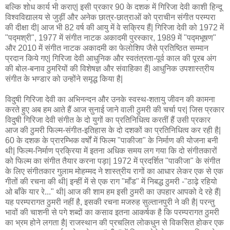
बल्कि शोध कार्य भी कराए| इसी प्रकार 90 के दशक में गिरिजा देवी काशी हिन्दू
विश्वविद्यालय से जुड़ीं और अनेक छात्र-छात्राओं को प्राचीन संगीत परम्परा
की दीक्षा दी| आज भी 82 वर्ष की आयु में वे सक्रिय हैं| गिरिजा देवी को 1972 में
"पद्मश्री", 1977 में संगीत नाटक अकादमी पुरस्कार, 1989 में "पद्मभूषण"
और 2010 में संगीत नाटक अकादमी का फेलोशिप जैसे प्रतिष्ठित सम्मान
प्रदान किये गए| गिरिजा देवी आधुनिक और स्वतंत्रता-पूर्व काल की पूरब अंग
की बोल-बनाव ठुमरियों की विशेषज्ञ और संवाहिका हैं| आधुनिक उपशास्त्रीय
संगीत के भण्डार को उन्होंने समृद्ध किया है|
विदुषी गिरिजा देवी का अभिनन्दन और उनके स्वस्थ-शतायु जीवन की कामना
करते हुए अब हम आते हैं आज सुनाई जाने वाली ठुमरी की चर्चा पर| जिस प्रकार
विदुषी गिरिजा देवी संगीत के दो युगों का प्रतिनिधित्व करतीं हैं उसी प्रकार
आज की ठुमरी फिल्म-संगीत-इतिहास के दो दशकों का प्रतिनिधित्व कर रही है|
60 के दशक के प्रारम्भिक वर्षों में फिल्म "पाकीजा" के निर्माण की योजना बनी
थी| फिल्म-निर्माण प्रक्रिया में इतना अधिक समय लग गया कि दो संगीतकारों
को फिल्म का संगीत तैयार करना पड़ा| 1972 में प्रदर्शित "पाकीजा" के संगीत
के लिए संगीतकार गुलाम मोहम्मद ने शास्त्रीय रागों का आधार लेकर एक से एक
गीतों की रचना की थी| इन्हीं में से एक राग "माँड" में निबद्ध ठुमरी -"ठाढ़े रहियो
ओ बाँके यार रे..." थी| आज की शाम हम इसी ठुमरी का उपहार आपको दे रहे हैं|
यह परम्परागत ठुमरी नहीं है, इसकी रचना मजरुह सुल्तानपुरी ने की है| परन्तु
भावों की चाशनी से पगे शब्दों का कसाव इतना आकर्षक है कि परम्परागत ठुमरी
का भ्रम होने लगता है| राजस्थान की प्रचलित लोकधुन से विकसित होकर एक