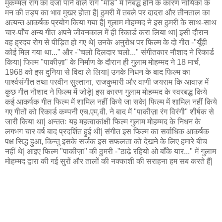
मुकम्मल राग का दर्जा पाने वाले राग "माँड" में निबद्ध होने के कारण नायिका के
मन की तड़प का भाव मुखर होता है| ठुमरी में तबले पर दादरा और तीनताल का
अत्यन्त आकर्षक प्रयोग किया गया है| गुलाम मोहम्मद ने इस ठुमरी के साथ-साथ
चार-पाँच अन्य गीत अपने जीवनकाल में ही रिकार्ड करा लिया था| इसी दौरान
वह ह्रदय रोग से पीड़ित हो गए थे| उनके अनुरोध पर फिल्म के दो गीत -"यूँही
कोई मिल गया था..." और -"चलो दिलदार चलो..." संगीतकार नौशाद ने रिकार्ड
किया| फिल्म "पाकीज़ा" के निर्माण के दौरान ही गुलाम मोहम्मद ने 18 मार्च,
1968 को इस दुनिया से विदा ले लिया| उनके निधन के बाद फिल्म का
पार्श्वसंगीत तथा परवीन सुल्ताना, राजकुमारी और वाणी जयराम कि आवाज़ में
कुछ गीत नौशाद ने फिल्म में जोड़े| इस कारण गुलाम मोहम्मद के स्वरबद्ध किये
कई आकर्षक गीत फिल्म में शामिल नहीं किये जा सके| फिल्म में शामिल नहीं किये
गए गीतों को रिकार्ड कम्पनी एच.एम्.वी. ने बाद में "पाकीज़ा रंग विरंगी" शीर्षक से
जारी किया था| अन्ततः यह महत्वाकांक्षी फिल्म गुलाम मोहम्मद के निधन के
लगभग चार वर्ष बाद प्रदर्शित हुई थी| संगीत इस फिल्म का सर्वाधिक आकर्षक
पक्ष सिद्ध हुआ, किन्तु इसके सर्जक इस सफलता को देखने के लिए हमारे बीच
नहीं थे| आइए फिल्म "पाकीज़ा" की ठुमरी -"ठाढ़े रहियो ओ बाँके यार..." में गुलाम
मोहम्मद द्वारा की गई सुरों और तालों की नक्काशी की सराहना हम सब करते हैं|