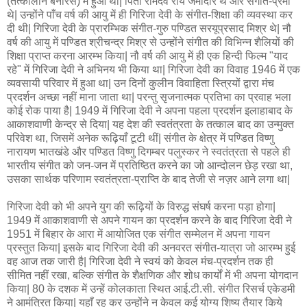
(तत्कालीन बनारस) में हुआ था| पिता रामदेव राय जमींदार थे और संगीत-प्रेमी
थे| उन्होंने पाँच वर्ष की आयु में ही गिरिजा देवी के संगीत-शिक्षा की व्यवस्था कर
दी थी| गिरिजा देवी के प्रारम्भिक संगीत-गुरु पण्डित सरयूप्रसाद मिश्र थे| नौ
वर्ष की आयु में पण्डित श्रीचन्द्र मिश्र से उन्होंने संगीत की विभिन्न शैलियों की
शिक्षा प्राप्त करना आरम्भ किया| नौ वर्ष की आयु में ही एक हिन्दी फिल्म "याद
रहे" में गिरिजा देवी ने अभिनय भी किया था| गिरिजा देवी का विवाह 1946 में एक
व्यवसायी परिवार में हुआ था| उन दिनों कुलीन विवाहिता स्त्रियों द्वारा मंच
प्रदर्शन अच्छा नहीं माना जाता था| परन्तु सृजनात्मक प्रतिभा का प्रवाह भला
कोई रोक पाया है| 1949 में गिरिजा देवी ने अपना पहला प्रदर्शन इलाहाबाद के
आकाशवाणी केन्द्र से दिया| यह देश की स्वतंत्रता के तत्काल बाद का उन्मुक्त
परिवेश था, जिसमें अनेक रूढ़ियाँ टूटी थीं| संगीत के क्षेत्र में पण्डित विष्णु
नारायण भातखंडे और पण्डित विष्णु दिगम्बर पलुस्कर ने स्वतंत्रता से पहले ही
भारतीय संगीत को जन-जन में प्रतिष्ठित करने का जो आन्दोलन छेड़ रखा था,
उसका सार्थक परिणाम स्वतंत्रता-प्राप्ति के बाद तेजी से नज़र आने लगा था|
गिरिजा देवी को भी अपने युग की रूढ़ियों के विरुद्ध संघर्ष करना पड़ा होगा|
1949 में आकाशवाणी से अपने गायन का प्रदर्शन करने के बाद गिरिजा देवी ने
1951 में बिहार के आरा में आयोजित एक संगीत सम्मेलन में अपना गायन
प्रस्तुत किया| इसके बाद गिरिजा देवी की अनवरत संगीत-यात्रा जो आरम्भ हुई
वह आज तक जारी है| गिरिजा देवी ने स्वयं को केवल मंच-प्रदर्शन तक ही
सीमित नहीं रखा, बल्कि संगीत के शैक्षणिक और शोध कार्यों में भी अपना योगदान
किया| 80 के दशक में उन्हें कोलकाता स्थित आई.टी.सी. संगीत रिसर्च एकेडमी
ने आमंत्रित किया| यहाँ रह कर उन्होंने न केवल कई योग्य शिष्य तैयार किये