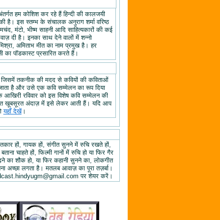
अंतर्गत हम कोशिश कर रहे हैं हिन्दी की कालजयी
ी है। इस स्तम्भ के संचालक अनुराग शर्मा वरिष्ठ
्रेमचंद, मंटो, भीष्म साहनी आदि साहित्यकारों की कई
ज़ दी है। इनका साथ देने वालों में शन्नो
िश्रा, अमिताभ मीत का नाम प्रमुख है। हर
 का पॉडकास्ट प्रसारित करते हैं।
, जिसमें तकनीक की मदद से कवियों की कविताओं
ा जाता है और उसे एक कवि सम्मेलन का रूप दिया
े के आखिरी रविवार को इस विशेष कवि सम्मेलन की
हुत खूबसूरत अंदाज़ में इसे लेकर आती हैं। यदि आप
तो
यहाँ देखें
।
तकार हों, गायक हों, संगीत सुनने में रुचि रखते हों,
 बताना चाहते हों, फिल्मी गानों में रुचि हो या फिर गैर
 पढ़ने का शौक हो, या फिर कहानी सुनने का, लोकगीत
ुनना अच्छा लगता है। मतलब आवाज़ का पूरा तज़र्बा।
ें podcast.hindyugm@gmail.com पर शेयर करें।