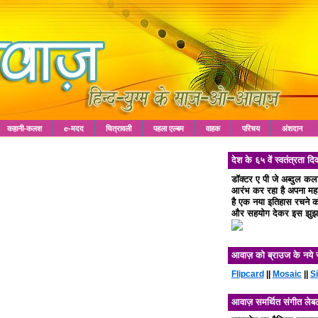
कहानी-कलश
e-मदद
चित्रावली
पहला एल्बम
वाहक
परिचय
अंशदान
देश के ६५ वें स्वतंत्रता
डॉक्टर ए पी जे अब्दुल क
आरंभ कर रहा है अपना महा 
है एक नया इतिहास रचने का
और सहयोग देकर इस झुझा
आवाज़ को ब्राउज के नये 
Flipcard
||
Mosaic
||
S
आवाज़ समर्थित संगीत लेब