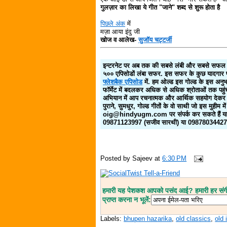
गुलज़ार का लिखा ये गीत "जाने" शब्द से शुरू होता है
पिछले अंक
में
मज़ा आया इंदु जी
खोज व आलेख-
सुजॉय चट्टर्जी
इन्टरनेट पर अब तक की सबसे लंबी और सबसे सफल ये
५०० एपिसोडों लंबा सफर. इस सफर के कुछ यादगार पड
फ्लेशबैक एपिसोड
में. हम ओल्ड इस गोल्ड के इस अनु
फॉर्मेट में बदलकर अधिक से अधिक श्रोताओं तक पहुंचा
अभियान में आप रचनात्मक और आर्थिक सहयोग देकर 
पुराने, सुमधुर, गोल्ड गीतों के वो साथी जो इस मुहीम में 
oig@hindyugm.com पर संपर्क कर सकते हैं या
09871123997 (सजीव सारथी) या 09878034427 (
Posted by
Sajeev
at
6:30 PM
हमारी यह पेशकश आपको पसंद आई? हमारी हर संगीत
प्राप्त करना न भूलें:
Labels:
bhupen hazarika
,
old classics
,
old 