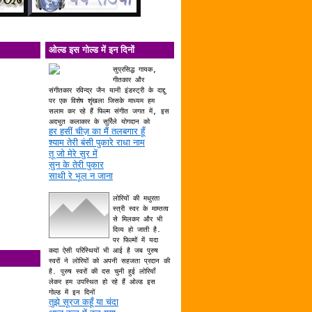
ओल्ड इस गोल्ड में इन दिनों
सुप्रसिद्ध गायक,
गीतकार और
संगीतकार रविन्द्र जैन यानी इंडस्ट्री के दाद्दु
पर एक विशेष शृंखला जिसके माध्यम हम
सलाम कर रहे हैं फिल्म संगीत जगत में, इस
अदभुत कलाकार के सुर्रिले योगदान को
हर हसीं चीज़ का मैं तलबगार हूँ
श्याम तेरी बंसी पुकारे राधा नाम
तू जो मेरे सुर में
सुन के तेरी पुकार
साथी रे भूल न जाना
लोरियों की मधुरता
स्त्री स्वर के माम्तत्व
से मिलकर और भी
दिव्य हो जाती है.
पर फिल्मों में यदा
कदा ऐसी परिस्थियों भी आई है जब पुरुष
स्वरों ने लोरियों को अपनी सहजता प्रदान की
है. पुरुष स्वरों की दस चुनी हुई लोरियाँ
लेकर हम उपस्थित हो रहे हैं ओल्ड इस
गोल्ड में इन दिनों
तुझे सूरज कहूँ या चंदा