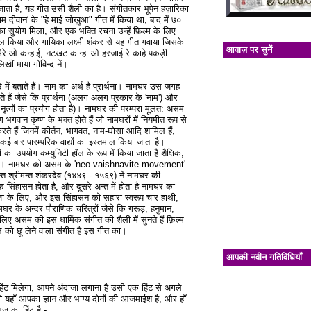
जाता है, यह गीत उसी शैली का है। संगीतकार भूपेन हज़ारिका
 दीवान' के "हे माई जोख़ुआ" गीत में किया था, बाद में ७०
ने का सुयोग मिला, और एक भक्ति रचना उन्हें फ़िल्म के लिए
तमाल किया और गायिका लक्ष्मी शंकर से यह गीत गवाया जिसके
आवाज़ पर सुनें
ई, मेरे ओ कन्हाई, नटखट कान्हा ओ हरजाई रे काहे पकड़ी
खीं माया गोविन्द नें।
ं बताते हैं। नाम का अर्थ है प्रार्थना। नामघर उस जगह
ते हैं जैसे कि प्रार्थना (अलग अलग प्रकार के 'नाम') और
नृत्यों का प्रयोग होता है)। नामघर की परम्परा मूलत: असम
 लोग भगवान कृष्ण के भक्त होते हैं जो नामघरों में नियमीत रूप से
 करते हैं जिनमें कीर्तन, भागवत, नाम-घोसा आदि शामिल हैं,
ई बार पारम्परिक वाद्यों का इस्तमाल किया जाता है।
ों का उपयोग कम्युनिटी हॉल के रूप में किया जाता है शैक्षिक,
े लिए। नामघर को असम के 'neo-vaishnavite movement'
्त श्रीमन्त शंकरदेव (१४४९ - १५६९) नें नामघर की
सिंहासन होता है, और दूसरे अन्त में होता है नामघर का
ै पूजा के लिए, और इस सिंहासन को सहारा स्वरूप चार हाथी,
ामघर के अन्दर पौराणिक चरित्रों जैसे कि गरूड़, हनुमान,
 चलिए असम की इस धार्मिक संगीत की शैली में सुनते हैं फ़िल्म
िल को छू लेने वाला संगीत है इस गीत का।
आपकी नवीन गतिविधियाँ
िंट मिलेगा, आपने अंदाजा लगाना है उसी एक हिंट से अगले
तो यहाँ आपका ज्ञान और भाग्य दोनों की आजमाईश है, और हाँ
ज का हिंट है -