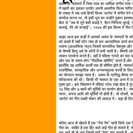
असम के नामघरों में जिस तरह का धार्मिक संगीत गाया 
नें पहली बार इसका प्रयोग अपनी असमीया फ़िल्म 'मणिराम
के दशक में जब उन्हे हिन्दी फ़िल्म 'आरोप' में संगीत दे
कम्पोज़ करना था, तो इसी धुन का उन्होंने दुबारा इस्
बोल थे "जब से तूने बंसी बजाई रे, बैरन निन्दिया चुरा
कलाई, मेरे ओ कन्हाई"। १९७४ की इस फ़िल्म में गीत लि
आइए आज इस कड़ी में आपको असम के नामघरों के बारे मे
को कहते हैं जहाँ लोग जमा हो कर आध्यात्मिक कार्य कर
भावना (आधात्मिक नाट्य जिसमें पारम्परिक वेशभूषा और 
के वैष्णवी हिन्दू धर्म के लोगों में पायी जाती है। वैष्णवी
जाकर प्रार्थना करते हैं। वहाँ वे पवित्र ग्रंथों का पाठ
और पाठ के समय लोग "रीदमिक क्लैपिंग्" करते हैं और क
हालाँकि यह धार्मिक कार्यों तक ही सीमित होते हैं, नामघर
राजनैतिक, सांस्कृतिक और उन्नयनमूलक कार्यों क
का योगदान समझा जाता है। असम के प्रसिद्ध वैष्णव सन
परिकल्पना की थी। किसी भी नामघर के एक अन्त में एक 
मुख्य द्वार। इस सिंहासन में पवित्र ग्रंथ रखा होता ह
२४ सिंह और ७ बाघों की मूर्तियों का प्रयोग होता है। न
नागर, अनन्त आदि की मूर्तियाँ भी होती हैं। तो दोस्तों,
'आरोप' का गीत लक्ष्मी शंकर की आवाज़ में। बड़ा ही द
चलिए आज से खेलते हैं एक "गेस गेम" यानी सिर्फ एक ह
गीत का. जाहिर है एक हिंट वाले कई गीत हो सकते हैं, 
एक आई डी से आप जितने चाहें "गेस" मार सकते हैं - आ