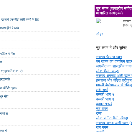
सुर संगम (शास्त्रीय संगीत
आधारित कार्यक्रम)
दा लाये एक मीठी लोरी बच्चों के लिए
संस्कार
विशेष श
रबस होंठों पे आये
सोहर
र
सुर संगम में और सुनिए -
्रेरित ये गीत
उस्ताद फैयाज खान
एन राजम का वायलिन वाद
ीत
जगजीत का शास्त्रीय गाय
लोक शैली -आल्हा
ी श्रद्धांजलि (भाग-२)
उस्ताद अमजद अली खान 
्रद्धांजलि
इसराज और पंडित श्रीकुमा
माधवी बंधोपाध्याय से रबिन्
क हौन्टिंग पुकार
लंबी चर्चा
कजरी भाग १
मधुर गीत
कजरी भाग २
कुमार गन्धर्व
सुर बहार
टप्पा
ीतों से
लोक संगीत शैली -बिरहा
उस्ताद असद अली खान (श्र
राग यमन
्वर में