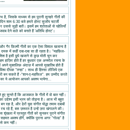
॰॰॰॰
 है, जिसके माध्यम से हम पुरानी सुनहरे गीतों की
तिदिन शाम 6:30 बजे हमारे होस्ट सुजॉय चटर्जी
उससे जुड़ी बातें। इसमें हम श्रोताओं से पहेलियाँ
वाब देने वाले को बनाते हैं 'अतिथि होस्ट'।
यों और गैर फ़िल्मी गीतों का एक ऐसा विशाल खजाना है
क दमक में कहीं दबा-दबा सा ही रहता है। "महफ़िल-
िश है इसी छुपे खजाने से कुछ मोती चुन कर
 हाज़िर होते हैं हर बुधवार एक अनमोल रचना के
ने मुक्तलिफ़ अंदाज़ में आपसे मुखातिब होते हैं
श्व दीपक "तन्हा"। साथ ही हिस्सा लीजिये एक
ी बन सकते हैं -"शान-ए-महफिल". हम उम्मीद करते
ल" का ये आयोजन आपको अवश्य भायेगा...
हुए सुनते हैं कि आजकल के गीतों में वो बात नहीं।
का उद्देश्य इसी भ्रम को तोड़ना है। आज भी बहुत
न रहा है, और ढेरों युवा संगीत योद्धा तमाम दबाबों
रच रहे हैं, बस ज़रूरत है उन्हें ज़रा खंगालने की।
स शृंखला में प्रस्तुत गीतों को सुनकर पुराने संगीत
 सहमत अवश्य होंगें, क्योंकि पुराना अगर "गोल्ड" है
 से कम नहीं।