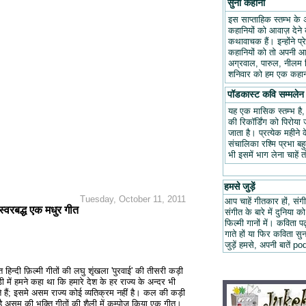
सुनो कहानी
इस साप्ताहिक स्तम्भ के 
कहानियों को आवाज़ देने क
कथावाचक हैं। इन्होंने प
कहानियों को तो अपनी आवा
अग्रवाल, पारुल, नीलम म
शनिवार को हम एक कहानी
पॉडकास्ट कवि सम्मलेन
यह एक मासिक स्तम्भ है
की रिकॉर्डिंग को पिरोय
जाता है। प्रत्येक महीन
संचालिका रश्मि प्रभा ब
भी इसमें भाग लेना चाहें 
हमसे जुड़ें
Tuesday, October 11, 2011
आप चाहें गीतकार हों, संगी
 स्वरबद्ध एक मधुर गीत
संगीत के बारे में दुनिया को
फिल्मी गानों में। कविता
गाते हों या फिर कविता स
जुड़ें हमसे, अपनी बात
ित हिन्दी फ़िल्मी गीतों की लघु शृंखला 'पुरवाई' की तीसरी कड़ी
 में हमने कहा था कि हमारे देश के हर राज्य के अन्दर भी
ैं; इसमे असम राज्य कोई व्यतिक्रम नहीं है। कल की कड़ी
है असम की भक्ति गीतों की शैली में कम्पोज़ किया एक गीत।