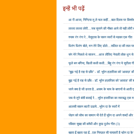
इन्हें भी पढ़ें
आ री आजा, निन्दिया तू ले चल कहीं....बाल दिवस पर किशोर 
लल्ला लल्ला लोरी....जब सुनाने की नौबत आये तो यही लोरी ब
श्याम रंग रंगा रे...येसुदास के पावन स्वरों से महका एक गीत
धितंग धितंग बोले, मन तेरे लिए डोले....सलिल दा की ताल प
संग मेरे निकले थे साजन....आज लीजिए नेपाली लोक धुन से प
फूले बन बगिया, खिली कली कली....बिहु रंग रंगा ये सुरीला ग
"बुझ गई है राह से छाँव" - डॉ. भूपेन हज़ारिका को 'आवाज़' क
बुझ गई है राह से छाँव - डॉ. भूपेन हज़ारिका को 'आवाज़' की श
जाने क्या है जी डरता है...असम के चाय के बागानों से आती ए
जब से तूने बंसी बजाई रे....भूपेन हजारिका का स्वरबद्ध एक 
आलसी सावन बदरी उडाये...भूपेन दा के स्वरों में
जेहन को सोच का सामान भी देते हैं भूपेन दा अपने शब्दों और ग
रविवार सुबह की कॉफी और कुछ दुर्लभ गीत (3)
बहता हूँ बहता रहा हूँ...एक निश्छल सी यायावरी है भूपेन दा के स