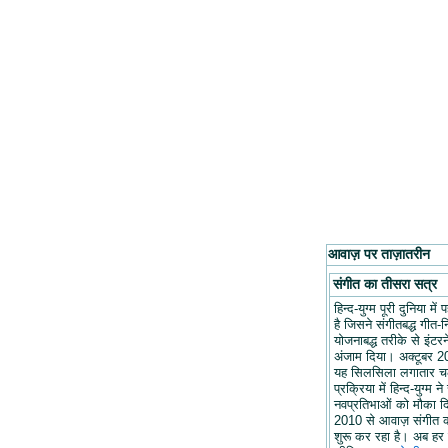
आवाज़ पर ताज़ातरीन
संगीत का तीसरा सत्र
हिन्द-युग्म पूरी दुनिया मे
है जिसने संगीतबद्ध गीत-न
योजनाबद्ध तरीके से इंटरन
अंजाम दिया। अक्टूबर 20
यह सिलसिला लगातार च
प्रक्रिया में हिन्द-युग्म ने
नवप्रतिभाओं को मौका द
2010 से आवाज़ संगीत 
शुरू कर रहा है। अब हर 