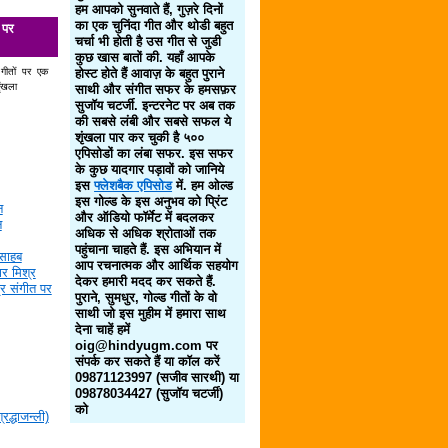
हम आपको सुनवाते हैं, गुज़रे दिनों
का एक चुनिंदा गीत और थोडी बहुत
 पर
चर्चा भी होती है उस गीत से जुडी
कुछ खास बातों की. यहाँ आपके
 गीतों पर एक
होस्ट होते हैं आवाज़ के बहुत पुराने
ृंखला
साथी और संगीत सफर के हमसफ़र
सुजॉय चटर्जी. इन्टरनेट पर अब तक
की सबसे लंबी और सबसे सफल ये
शृंखला पार कर चुकी है ५००
एपिसोडों का लंबा सफर. इस सफर
के कुछ यादगार पड़ावों को जानिये
इस
फ्लेशबैक एपिसोड
में. हम ओल्ड
इस गोल्ड के इस अनुभव को प्रिंट
न
और ऑडियो फॉर्मेट में बदलकर
न
अधिक से अधिक श्रोताओं तक
पहुंचाना चाहते हैं. इस अभियान में
साहब
आप रचनात्मक और आर्थिक सहयोग
र मिश्र
देकर हमारी मदद कर सकते हैं.
द्र संगीत पर
पुराने, सुमधुर, गोल्ड गीतों के वो
साथी जो इस मुहीम में हमारा साथ
देना चाहें हमें
oig@hindyugm.com पर
संपर्क कर सकते हैं या कॉल करें
09871123997 (सजीव सारथी) या
09878034427 (सुजॉय चटर्जी)
को
द्धाजन्ली)