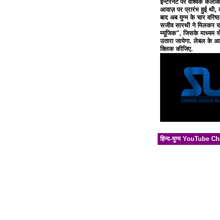
इन्टरनेट पर वैश्विक कलाक
आवाज़ पर प्रारंभ हुई थी, 
बाद अब युग्म के चार वरिष्
सजीव सारथी ने मिलकर खो
म्यूजिक", जिसके माध्यम से
उतारा जायेगा. लेबल के आध
क्लिक कीजिए.
हिन्द-युग्म YouTube C