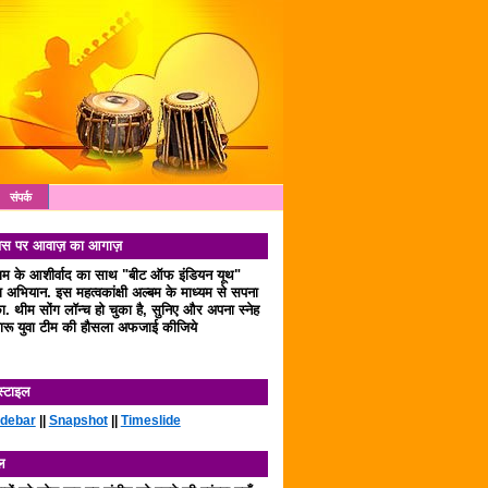
संपर्क
 दिवस पर आवाज़ का आगाज़
लाम के आशीर्वाद का साथ "बीट ऑफ इंडियन यूथ"
अभियान. इस महत्वकांक्षी अल्बम के माध्यम से सपना
. थीम सोंग लॉन्च हो चुका है, सुनिए और अपना स्नेह
रू युवा टीम की हौसला अफजाई कीजिये
स्टाइल
idebar
||
Snapshot
||
Timeslide
ल