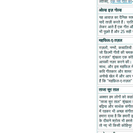
लीजिए,
एक नये गीत का
ओल्ड इज़ गोल्ड
यह आवाज़ का दैनिक स्तम्भ
यादें ताज़ी करते हैं। प्र
लेकर आते हैं एक गीत और 
भी पूछते हैं और 25 सही ज
महफिल-ए-ग़ज़ल
ग़ज़लों, नग्मों, कव्वालि
जो फ़िल्मी गीतों की चम
ए-ग़ज़ल" शृंखला एक कोश
आपकी नज़र करने की। हम
साथ, और इस महफिल में अप
कवि गीतकार और शायर वि
अनोखे खेल में और आप भ
हैं कि "महफ़िल-ए-ग़ज़
ताजा सुर ताल
अक्सर हम लोगों को कहते 
"ताजा सुर ताल" शृंखला 
बढ़िया और सार्थक संगीत ब
में रहकर भी अच्छा संगीत 
हमारा दावा है कि हमारी इ
के दीवाने श्रोता भी हमसे
तो नए भी किसी कोहिनूर