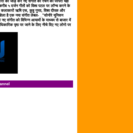
ारों को जोड़ कर नए संगीत को रचने की परंपरा यहाँ
करीब ५ दर्जन गीतों को विश्व पटल पर लॉन्च करने के
ठ कलाकारों ऋषि एस, कुहू गुप्ता, विश्व दीपक और
ला है एक नया संगीत लेबल- _"सोनोरे यूनिसन
 नए संगीत को विभिन्न आयामों के माध्यम से बाजार में
िकारिक पृष्ठ पर जाने के लिए नीचे दिए गए लोगो पर
hannel