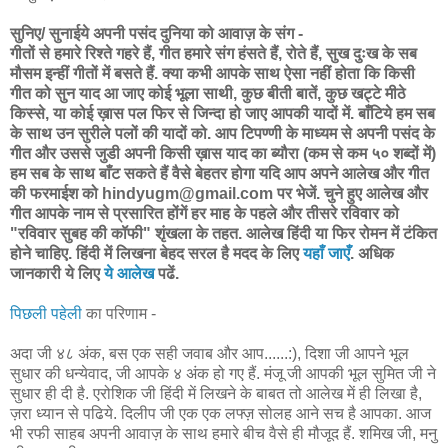
सुनिए/ सुनाईये अपनी पसंद दुनिया को आवाज़ के संग -
गीतों से हमारे रिश्ते गहरे हैं, गीत हमारे संग हंसते हैं, रोते हैं, सुख दुःख के सब
मौसम इन्हीं गीतों में बसते हैं. क्या कभी आपके साथ ऐसा नहीं होता कि किसी
गीत को सुन याद आ जाए कोई भूला साथी, कुछ बीती बातें, कुछ खट्टे मीठे
किस्से, या कोई ख़ास पल फिर से जिन्दा हो जाए आपकी यादों में. बाँटिये हम सब
के साथ उन सुरीले पलों की यादों को. आप टिपण्णी के माध्यम से अपनी पसंद के
गीत और उससे जुडी अपनी किसी ख़ास याद का ब्यौरा (कम से कम ५० शब्दों में)
हम सब के साथ बाँट सकते हैं वैसे बेहतर होगा यदि आप अपने आलेख और गीत
की फरमाईश को hindyugm@gmail.com पर भेजें. चुने हुए आलेख और
गीत आपके नाम से प्रसारित होंगें हर माह के पहले और तीसरे रविवार को
"रविवार सुबह की कॉफी" शृंखला के तहत. आलेख हिंदी या फिर रोमन में टंकित
होने चाहिए. हिंदी में लिखना बेहद सरल है मदद के लिए
यहाँ जाएँ
. अधिक
जानकारी ये लिए
ये आलेख
पढें.
पिछली पहेली
का परिणाम -
अदा जी ४८ अंक, बस एक सही जवाब और आप......:), दिशा जी आपने भूल
सुधार की धन्येवाद, जी आपके ४ अंक हो गए हैं. मंजू जी आपकी भूल सुमित जी ने
सुधार ही दी है. एरोशिक जी हिंदी में लिखने के बाबत तो आलेख में ही लिखा है,
ज़रा ध्यान से पढिये. दिलीप जी एक एक लफ्ज़ सोलह आने सच है आपका. आज
भी रफी साहब अपनी आवाज़ के साथ हमारे बीच वैसे ही मौजूद हैं. शमिख जी, मनु