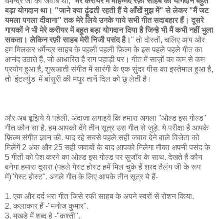
धर्मेन्द्र जी का जवाब था, "
मेरे करीयर में मोहम्मद रफ़ी साहब का योगदान बहुत
बड़ा योगदान था। "जाने क्या ढ़ूंढती रहती हैं ये आँखें मुझ में" से लेकर "मैं जट
यमला पगला दीवाना" तक मेरे लिये उनके गाये सभी गीत सदाबहार हैं। दूसरे
गायकों ने भी मेरे करीयर में बहुत बड़ा योगदान दिया है जिन्हे भी मैं कभी नहीं भुला
सकता। लेकिन रफ़ी साहब मेरी निजी पसंद है।
" तो दोस्तों, चलिए आप और
हम मिलकर धर्मेन्द्र साहब के पहली पहली फ़िल्म के इस पहले पहले गीत का
आनंद उठाते हैं, जो आधारित है राग पहाड़ी पर। गीत में साज़ों का कम से कम
प्रयोग हुआ है, शुरूआती संगीत में सारंगी के एक सुंदर पीस का इस्तेमाल हुआ है,
तो 'इंटर्ल्युड' में बांसुरी की मधुर तानें दिल को छू लेती है।
और अब बूझिये ये पहेली. अंदाजा लगाइये कि हमारा अगला "ओल्ड इस गोल्ड"
गीत कौन सा है. हम आपको देंगे तीन सूत्र उस गीत से जुड़े. ये परीक्षा है आपके
फ़िल्म संगीत ज्ञान की. याद रहे सबसे पहले सही जवाब देने वाले विजेता को
मिलेंगें 2 अंक और 25 सही जवाबों के बाद आपको मिलेगा मौका अपनी पसंद के
5 गीतों को पेश करने का ओल्ड इस गोल्ड पर सुजॉय के साथ. देखते हैं कौन
बनेगा हमारा दूसरा (पहले गेस्ट होस्ट हमें मिल चुके हैं शरद तैलंग जी के रूप
में)"गेस्ट होस्ट". अगले गीत के लिए आपके तीन सूत्र ये हैं-
1. एक और दर्द भरा गीत जिसे रफी साहब के अपने स्वरों से रोशन किया.
2. कलाकार हैं -"मनोज कुमार".
3. मुखड़े में शब्द है -"कश्ती".