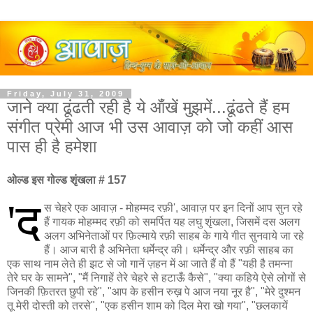
Friday, July 31, 2009
जाने क्या ढूंढती रही है ये ऑंखें मुझमें...ढूंढते हैं हम
संगीत प्रेमी आज भी उस आवाज़ को जो कहीं आस
पास ही है हमेशा
ओल्ड इस गोल्ड शृंखला # 157
'द
स चेहरे एक आवाज़ - मोहम्मद रफ़ी', आवाज़ पर इन दिनों आप सुन रहे
हैं गायक मोहम्मद रफ़ी को समर्पित यह लघु शृंखला, जिसमें दस अलग
अलग अभिनेताओं पर फ़िल्माये रफ़ी साहब के गाये गीत सुनवाये जा रहे
हैं। आज बारी है अभिनेता धर्मेन्द्र की। धर्मेन्द्र और रफ़ी साहब का
एक साथ नाम लेते ही झट से जो गानें ज़हन में आ जाते हैं वो हैं "यही है तमन्ना
तेरे घर के सामने", "मैं निगाहें तेरे चेहरे से हटाऊँ कैसे", "क्या कहिये ऐसे लोगों से
जिनकी फ़ितरत छुपी रहे", "आप के हसीन रुख़ पे आज नया नूर है", "मेरे दुश्मन
तू मेरी दोस्ती को तरसे", "एक हसीन शाम को दिल मेरा खो गया", "छलकायें