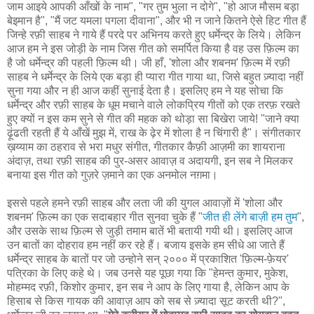
जाम आइये आपकी आँखों के नाम", "गर तुम भुला न दोगे", "हो आज मौसम बड़ा
बेइमान है", "मैं जट यमला पगला दीवाना", और भी न जाने कितने ऐसे हिट गीत हैं
जिन्हे रफ़ी साहब ने गाये हैं परदे पर अभिनय करते हुए धर्मेन्द्र के लिये। लेकिन
आज हम ने इस जोड़ी के नाम जिस गीत को समर्पित किया है वह उस फ़िल्म का
है जो धर्मेन्द्र की पहली फ़िल्म थी। जी हाँ, 'शोला और शबनम' फ़िल्म में रफ़ी
साहब ने धर्मेन्द्र के लिये एक बड़ा ही प्यारा गीत गाया था, जिसे बहुत ज़्यादा नहीं
सुना गया और न ही आज कहीं सुनाई देता है। इसलिए हम ने यह सोचा कि
धर्मेन्द्र और रफ़ी साहब के धूम मचाने वाले लोकप्रिय गीतों को एक तरफ़ रखते
हुए क्यों न इस कम सुने से गीत की महक को थोड़ा सा बिखेरा जाये! "जाने क्या
ढ़ूंढती रहती हैं ये आँखें मुझ में, राख के ढ़ेर में शोला है न चिंगारी है"। संगीतकार
ख़य्याम का ठहराव से भरा मधुर संगीत, गीतकार कैफ़ी आज़मी का शायराना
अंदाज़, तथा रफ़ी साहब की पुर-असर आवाज़ व अदायगी, इन सब ने मिलकर
बनाया इस गीत को गुज़रे ज़माने का एक अनमोल नग़मा।
इससे पहले हमने रफ़ी साहब और लता जी की युगल आवाज़ों में 'शोला और
शबनम' फ़िल्म का एक सदाबहार गीत सुनवा चुके हैं "
जीत ही लेंगे बाज़ी हम तुम
",
और उसके साथ फ़िल्म से जुड़ी तमाम बातें भी बतायी गयी थी। इसलिए आज
उन बातों का दोहराव हम नहीं कर रहे हैं। बजाय इसके हम सीधे आ जाते हैं
धर्मेन्द्र साहब के बातों पर जो उन्होने सन् २००० में प्रकाशित 'फ़िल्म-फ़ेयर'
पत्रिका के लिए कहे थे। जब उनसे यह पूछा गया कि "हेमन्त कुमार, मुकेश,
मोहम्मद रफ़ी, किशोर कुमार, इन सब ने आप के लिए गाया है, लेकिन आप के
हिसाब से किस गायक की आवाज़ आप को सब से ज़्यादा सूट करती थी?",