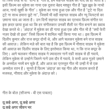
तो जिस तरह से वो "वीना है" गाते हैं, हमें सहगल साहब की याद आ ही जाती है।
इसी फ़िल्म का मुकेश का गाया एक दूसरा बेहद मशहूर गीत है "झूम झूम के नाचो
आज, गायो ख़ुशी के गीत"। मुकेश का गाया हुआ एक और गीत है "टूटे ना दिल
टूटे ना साथ हमारा छूटे ना", जिसमें भी वही सहगल साहब और न्यु थियटर्स का
ज़माना याद आ जाता है। उन दिनों सहगल साहब का प्रभाव फ़िल्म संगीत पर
इस क़दर छाया हुआ था कि हर संगीतकार उनकी शैली पर गीत बनाने का ख़्वाब
देखा करते थे। 'अंदाज़' में मुकेश का ही गाया हुआ एक और गीत भी है "क्यों फेरी
नज़र देखो तो इधर" जिसे फ़िल्म में शामिल नहीं किया गया था। इस फ़िल्म में
दिलीप कुमार और राज कपूर दोनों थे, और आगे चलकर मुकेश बने राज साहब
की आवाज़। लेकिन मज़े की बात यह है कि इस फ़िल्म में नौशाद साहब ने मुकेश
की आवाज़ का दिलीप साहब के लिए इस्तेमाल किया था, न कि राज कपूर के
लिए। आगे चलकर नौशाद साहब ने ज़्यादातर गानें रफ़ी साहब से ही गवाये,
लेकिन मुकेश से उन्होने जितने गानें उस दौर में गवाये, वे सभी आज गुज़रे ज़माने
के अनमोल नग़में बन चुके हैं, और आज का प्रस्तुत गीत भी उन्ही में से एक
अनमोल रतन है। सुनते हैं फ़िल्म 'अंदाज़' का यह गीत और सलाम करते हैं
मजरूह, नौशाद और मुकेश के अंदाज़ को।
गीत के बोल (सौजन्य - बी एस पाबला)
तू कहे अगर, तू कहे अगर
तू कहे अगर जीवन भर