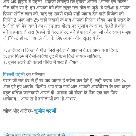
और अब बूझिये ये पहेली. अंदाजा लगाइये कि हमारा अगला "ओल्ड इस गोल्ड"
गीत कौन सा है. हम आपको देंगे तीन सूत्र उस गीत से जुड़े. ये परीक्षा है आपके
फ़िल्म संगीत ज्ञान की. याद रहे सबसे पहले सही जवाब देने वाले विजेता को
मिलेंगें 2 अंक और 25 सही जवाबों के बाद आपको मिलेगा मौका अपनी पसंद के
5 गीतों को पेश करने का ओल्ड इस गोल्ड पर सुजॉय के साथ. देखते हैं कौन
बनेगा हमारा तीसरा (पहले दो गेस्ट होस्ट बने हैं शरद तैलंग जी और स्वप्न मंजूषा
जी)"गेस्ट होस्ट". अगले गीत के लिए आपके तीन सूत्र ये हैं-
१. इन्दीवर ने लिखा ये गीत जिसे मुकेश ने आवाज़ देकर अमर बना दिया.
२. इस फिल्म में देसी-विदेशी द्वंद में फंसे दिखे नायक नायिका.
३. दूसरे अंतरे की पहली पंक्ति में शब्द है -"शर्त".
पिछली पहेली
का परिणाम -
पराग जी उठे देर से हैं पर जब जागते हैं सवेरा कर देते हैं. सही जवाब और २०
अंक पूरे हुए आपके. दिलीप आप रोज़ गायें और आपकी ओब्सेर्वेशन के क्या कहने
बहुत बढ़िया जानकारी आपने दी. पाबला जी बोलों के लिए एक बार फिर
धन्येवाद... अन्य सभी श्रोताओं का भी आभार.
खोज और आलेख-
सुजॉय चटर्जी