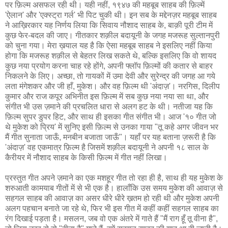
पर फ़िल्म असफल रही थी। यही नहीं, १९४७ की महबूब साहब की फ़िल्में
'ऐलान' और 'एक्स्ट्रा गर्ल' भी पिट चुकी थी। इन सब के मद्देनज़र महबूब साहब
ने आख़िरकार यह निर्णय लिया कि सिवाय नौशाद साहब के, बाक़ी पूरी टीम में
कुछ फेर-बदल की जाए। गीतकार शक़ील बदायूनी के जगह मजरूह सुल्तानपुरी
को चुना गया। मेरा ख़याल यह है कि ऐसा महबूब साहब ने इसलिए नहीं किया
होगा कि मजरूह शक़ील से बेहतर लिख सकते थे, बल्कि इसलिए कि वो शायद
कुछ नया प्रयोग करना चाह रहे होंगे, अपनी फ्लॉप फ़िल्मों की कतार से बाहर
निकलने के लिए। अच्छा, तो गायकों में उमा देवी और सुरेन्द्र की जगह आ गये
लता मंगेशकर और जी हाँ, मुकेश। और वह फ़िल्म थी 'अंदाज़'। नरगिस, दिलीप
कुमार और राज कपूर अभिनीत इस फ़िल्म में सब कुछ नया नया सा था, और
संगीत भी उस ज़माने की प्रचलित धारा से अलग हट के थी। नतीजा यह कि
फ़िल्म सुपर डुपर हिट, और साथ ही इसका गीत संगीत भी। आज '१० गीत जो
थे मुकेश को प्रिय' में सुनिए इसी फ़िल्म से उनका गाया "तू कहे अगर जीवन भर
मैं गीत सुनाता जाऊँ, मनबीन बजाता जाऊँ"। यहाँ पर यह बताना ज़रूरी है कि
'अंदाज़' वह एकमात्र फ़िल्म है जिसमें शक़ील बदायूनी ने अपनी १८ साल के
कैरीयर में नौशाद साहब के किसी फ़िल्म में गीत नहीं लिखा।
प्रस्तुत गीत अपने ज़माने का एक मशहूर गीत तो रहा ही है, साथ ही यह मुकेश के
शरुआती कामयाब गीतों में से भी एक है। हालाँकि उस समय मुकेश की आवाज़ से
सहगल साहब की आवाज़ का असर धीरे धीरे ख़तम हो रही थी और मुकेश अपनी
अलग पहचान बनाते जा रहे थे, फिर भी इस गीत में कहीं कहीं सहगल साहब का
रंग दिखाई पड़ता है। मसलन, जब वो एक अंतरे में गाते हैं "मैं राग हूँ तू वीना है",