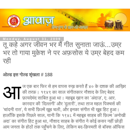
Monday, August 31, 2009
तू कहे अगर जीवन भर मैं गीत सुनाता जाऊं...उम्र
भर तो गाया मुकेश ने पर अफ़सोस ये उम्र बेहद कम
रही
ओल्ड इस गोल्ड शृंखला # 188
आ
ज एक बार फिर से हम वापस रुख़ करते हैं ४० के दशक की आख़िर
की तरफ़। १९४९ का साल संगीतकार नौशाद के लिए बेहद
फ़ायदेमंद साबित हुआ था। महबूब ख़ान का 'अंदाज़', ए. आर.
कारदार की 'दिल्लगी' और 'दुलारी', तथा ताज महल पिक्चर्स की
'चांदनी रात', ये सभी फ़िल्में ख़ूब चली, और इनका संगीत भी ख़ूब हिट हुआ।
हालाँकि इसके पिछले साल, यानी कि १९४८ में महबूब साहब की फ़िल्म 'अनोखी
अदा' का संगीत हिट हुआ था, नौशाद साहब के संगीत ने कोई कसर नहीं छोड़ी
आम जनता के होठों तक पहुँचने के लिए, लेकिन बद-क़िस्मती से बॉक्स ऑफिस