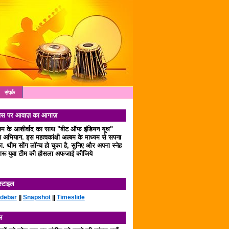
संपर्क
 दिवस पर आवाज़ का आगाज़
लाम के आशीर्वाद का साथ "बीट ऑफ इंडियन यूथ"
अभियान. इस महत्वकांक्षी अल्बम के माध्यम से सपना
. थीम सोंग लॉन्च हो चुका है, सुनिए और अपना स्नेह
रू युवा टीम की हौसला अफजाई कीजिये
स्टाइल
idebar
||
Snapshot
||
Timeslide
ल