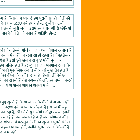
॰॰॰॰
 है, जिसके माध्यम से हम पुरानी सुनहरे गीतों की
तिदिन शाम 6:30 बजे हमारे होस्ट सुजॉय चटर्जी
उससे जुड़ी बातें। इसमें हम श्रोताओं से पहेलियाँ
वाब देने वाले को बनाते हैं 'अतिथि होस्ट'।
यों और गैर फ़िल्मी गीतों का एक ऐसा विशाल खजाना है
क दमक में कहीं दबा-दबा सा ही रहता है। "महफ़िल-
िश है इसी छुपे खजाने से कुछ मोती चुन कर
 हाज़िर होते हैं हर बुधवार एक अनमोल रचना के
ने मुक्तलिफ़ अंदाज़ में आपसे मुखातिब होते हैं
श्व दीपक "तन्हा"। साथ ही हिस्सा लीजिये एक
ी बन सकते हैं -"शान-ए-महफिल". हम उम्मीद करते
ल" का ये आयोजन आपको अवश्य भायेगा...
हुए सुनते हैं कि आजकल के गीतों में वो बात नहीं।
का उद्देश्य इसी भ्रम को तोड़ना है। आज भी बहुत
न रहा है, और ढेरों युवा संगीत योद्धा तमाम दबाबों
रच रहे हैं, बस ज़रूरत है उन्हें ज़रा खंगालने की।
स शृंखला में प्रस्तुत गीतों को सुनकर पुराने संगीत
 सहमत अवश्य होंगें, क्योंकि पुराना अगर "गोल्ड" है
 से कम नहीं।