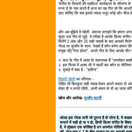
'संगीत के सितारों की महफ़िल' कार्यक्रम के सौजन्य 
मन्ना डे के नाम करते हैं आज का यह गीत जो कि आधार
ज़रा सोचिए कि क्या इससे ज़्यादा मधुर कोई और चीज़ 
और अब बूझिये ये पहेली. अंदाजा लगाइये कि हमारा अग
सूत्र उस गीत से जुड़े. ये परीक्षा है आपके फ़िल्म संगी
मिलेंगें 2 अंक और 25 सही जवाबों के बाद आपको मिले
गोल्ड पर सुजॉय के साथ. देखते हैं कौन बनेगा हमारा तीस
मंजूषा जी)"गेस्ट होस्ट". अगले गीत के लिए आपके तीन सूत
१. कल के गीत में आशा के सहगायक हैं "जगमोहन बख्श
२. इस फिल्म में आशा जी ने पहली बार बर्मन दा सीनियर
३. मुखड़े में शब्द है - "हसीना".
पिछली पहेली
का परिणाम -
रोहित जी बिलकुल सही जवाब देकर आपने कमाए दो अ
मोहर ही न लगते रहिये...कभी समय से भी आ जाया कीज
खोज और आलेख-
सुजॉय चटर्जी
ओल्ड इस गोल्ड यानी जो पुराना है वो सोना है, ये कहा
सन्दर्भ में सही हो या न हो, हिन्दी फ़िल्म संगीत के व
है. ये शृंखला एक कोशिश है उन अनमोल मोतियों को एक 
की. रोज शाम 6-7 के बीच आवाज़ पर हम आपको सुनवाते ह