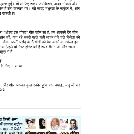
से प्राप्त हुई। तो लीजिए शंकर जयकिशन, आशा भोंसले और
ित है राग कल्याण पर। खो जाइए मधुरता के समुंदर में, और
हो सकती है!
ला "ओल्ड इस गोल्ड" गीत कौन सा है. हम आपको देंगे तीन
त ज्ञान की. याद रहे सबसे पहले सही जवाब देने वाले विजेता को
गा मौका अपनी पसंद के 5 गीतों को पेश करने का ओल्ड इस
रा (पहले दो गेस्ट होस्ट बने हैं शरद तैलंग जी और स्वप्न
्र ये हैं-
ी".
 के लिए गाया था.
ंक और और आपका कुल स्कोर हुआ २०. बधाई...मनु जी सर
िये.
वत किसी अन्य
िषय में एकदम सटीक
माला में पिरोने
ैं, गुज़रे दिनों