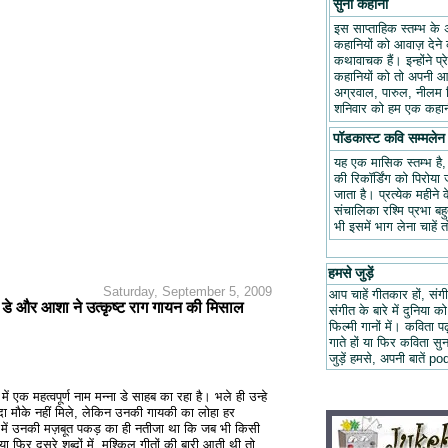
सुनो कहानी
इस साप्ताहिक स्तम्भ के 
कहानियों को आवाज़ देने क
कथावाचक हैं। इन्होंने प
कहानियों को तो अपनी आवा
अग्रवाल, पारुल, नीलम म
शनिवार को हम एक कहानी
पॉडकास्ट कवि सम्मलेन
यह एक मासिक स्तम्भ है
की रिकॉर्डिंग को पिरोय
जाता है। प्रत्येक महीन
संचालिका रश्मि प्रभा ब
भी इसमें भाग लेना चाहें 
हमसे जुड़ें
Saturday, September 5, 2009
आप चाहें गीतकार हों, संगी
 मन्ना डे और आशा ने उत्कृष्ट राग गायन की मिसाल
संगीत के बारे में दुनिया को
फिल्मी गानों में। कविता
गाते हों या फिर कविता स
जुड़ें हमसे, अपनी बात
ं में एक महत्वपूर्ण नाम मन्ना डे साहब का रहा है। भले ही उन्हे
्यादा मौके नहीं मिले, लेकिन उनकी गायकी का लोहा हर
 में उनकी मज़बूत पकड़ का ही नतीजा था कि जब भी किसी
या फिर दूसरे शब्दों में, मुश्किल गीतों की बारी आती थी तो