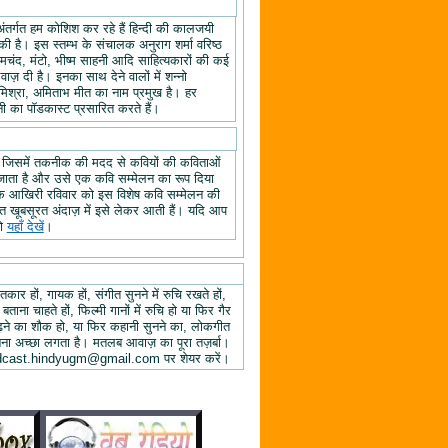
अंतर्गत हम कोशिश कर रहे हैं हिन्दी की कालजयी
ी है। इस स्तम्भ के संचालक अनुराग शर्मा वरिष्ठ
्रेमचंद, मंटो, भीष्म साहनी आदि साहित्यकारों की कई
ज़ दी है। इनका साथ देने वालों में शन्नो
िश्रा, अमिताभ मीत का नाम प्रमुख है। हर
 का पॉडकास्ट प्रसारित करते हैं।
, जिसमें तकनीक की मदद से कवियों की कविताओं
ा जाता है और उसे एक कवि सम्मेलन का रूप दिया
े के आखिरी रविवार को इस विशेष कवि सम्मेलन की
हुत खूबसूरत अंदाज़ में इसे लेकर आती हैं। यदि आप
तो
यहाँ देखें
।
तकार हों, गायक हों, संगीत सुनने में रुचि रखते हों,
 बताना चाहते हों, फिल्मी गानों में रुचि हो या फिर गैर
 पढ़ने का शौक हो, या फिर कहानी सुनने का, लोकगीत
ुनना अच्छा लगता है। मतलब आवाज़ का पूरा तज़र्बा।
ें podcast.hindyugm@gmail.com पर शेयर करें।