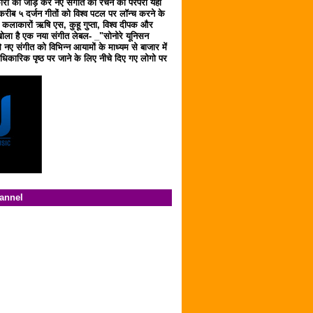
ारों को जोड़ कर नए संगीत को रचने की परंपरा यहाँ
करीब ५ दर्जन गीतों को विश्व पटल पर लॉन्च करने के
ठ कलाकारों ऋषि एस, कुहू गुप्ता, विश्व दीपक और
ला है एक नया संगीत लेबल- _"सोनोरे यूनिसन
 नए संगीत को विभिन्न आयामों के माध्यम से बाजार में
िकारिक पृष्ठ पर जाने के लिए नीचे दिए गए लोगो पर
hannel