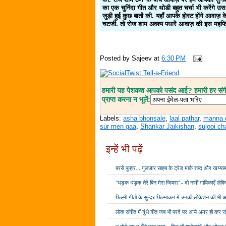
का एक चुनिंदा गीत और थोडी बहुत चर्चा भी करेंगे उस
जुड़ी हुई कुछ बातों की. यहाँ आपके होस्ट होंगे आवा
चटर्जी. तो रोज शाम अवश्य पधारें आवाज़ की इस महफिल
Posted by
Sajeev
at
6:30 PM
हमारी यह पेशकश आपको पसंद आई? हमारी हर संगीत
प्राप्त करना न भूलें:
Labels:
asha bhonsale
,
laal pathar
,
manna 
sur men gaa
,
Shankar Jaikishan
,
sujooi ch
इन्हें भी पढ़ें
बरसे फुहार....गुलज़ार साहब के ट्रेड मार्क शब्द और खय्या
"धड़क धड़क तेरे बिन मेरा जियरा" - दो नामी गायिकाएँ लेकि
फ़िल्मी गीतों के सुन्दर फिल्मांकन में उनकी लोकेशन की भी अ
लोक संगीत में गुंथे गीत जब भी परदे पर आये अमर हो कर र