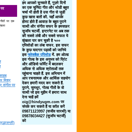
हम आपको सुनवाते हैं, गुज़रे दिनों
का एक चुनिंदा गीत और थोडी बहुत
 पर
चर्चा भी होती है उस गीत से जुडी
कुछ खास बातों की. यहाँ आपके
 गीतों पर एक
होस्ट होते हैं आवाज़ के बहुत पुराने
ृंखला
साथी और संगीत सफर के हमसफ़र
सुजॉय चटर्जी. इन्टरनेट पर अब तक
की सबसे लंबी और सबसे सफल ये
शृंखला पार कर चुकी है ५००
एपिसोडों का लंबा सफर. इस सफर
के कुछ यादगार पड़ावों को जानिये
इस
फ्लेशबैक एपिसोड
में. हम ओल्ड
इस गोल्ड के इस अनुभव को प्रिंट
न
और ऑडियो फॉर्मेट में बदलकर
न
अधिक से अधिक श्रोताओं तक
पहुंचाना चाहते हैं. इस अभियान में
साहब
आप रचनात्मक और आर्थिक सहयोग
र मिश्र
देकर हमारी मदद कर सकते हैं.
द्र संगीत पर
पुराने, सुमधुर, गोल्ड गीतों के वो
साथी जो इस मुहीम में हमारा साथ
देना चाहें हमें
oig@hindyugm.com पर
संपर्क कर सकते हैं या कॉल करें
09871123997 (सजीव सारथी) या
09878034427 (सुजॉय चटर्जी)
को
द्धाजन्ली)