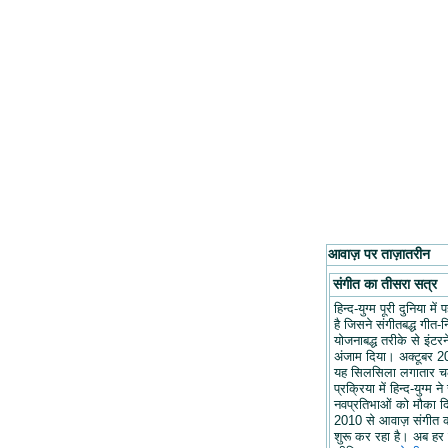
आवाज़ पर ताज़ातरीन
संगीत का तीसरा सत्र
हिन्द-युग्म पूरी दुनिया मे
है जिसने संगीतबद्ध गीत-न
योजनाबद्ध तरीके से इंटरन
अंजाम दिया। अक्टूबर 20
यह सिलसिला लगातार च
प्रक्रिया में हिन्द-युग्म ने
नवप्रतिभाओं को मौका द
2010 से आवाज़ संगीत 
शुरू कर रहा है। अब हर 