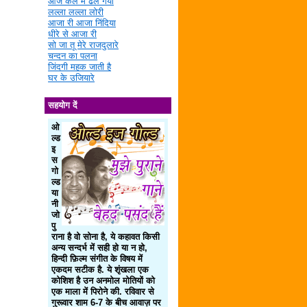
आज कल में ढल गया
लल्ला लल्ला लोरी
आजा री आजा निंदिया
धीरे से आजा री
सो जा तू मेरे राजदुलारे
चन्दन का पलना
जिंदगी महक जाती है
घर के उजियारे
सहयोग दें
ओ
ल्ड
इ
स
गो
ल्ड
या
नी
जो
पु
राना है वो सोना है, ये कहावत किसी
अन्य सन्दर्भ में सही हो या न हो,
हिन्दी फ़िल्म संगीत के विषय में
एकदम सटीक है. ये शृंखला एक
कोशिश है उन अनमोल मोतियों को
एक माला में पिरोने की. रविवार से
गुरूवार शाम 6-7 के बीच आवाज़ पर