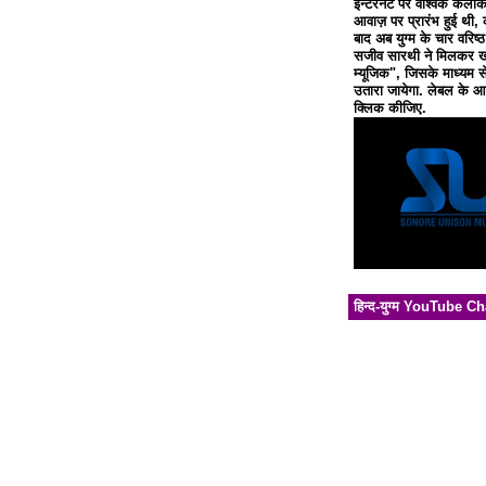
इन्टरनेट पर वैश्विक कलाक
आवाज़ पर प्रारंभ हुई थी, 
बाद अब युग्म के चार वरिष्
सजीव सारथी ने मिलकर खो
म्यूजिक", जिसके माध्यम से
उतारा जायेगा. लेबल के आध
क्लिक कीजिए.
हिन्द-युग्म YouTube C