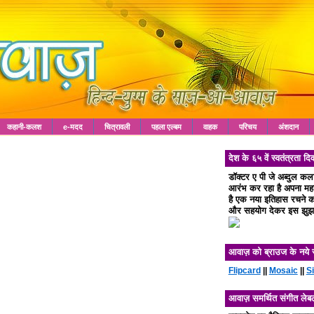
कहानी-कलश
e-मदद
चित्रावली
पहला एल्बम
वाहक
परिचय
अंशदान
देश के ६५ वें स्वतंत्रता
डॉक्टर ए पी जे अब्दुल क
आरंभ कर रहा है अपना महा 
है एक नया इतिहास रचने का
और सहयोग देकर इस झुझा
आवाज़ को ब्राउज के नये 
Flipcard
||
Mosaic
||
S
आवाज़ समर्थित संगीत लेब