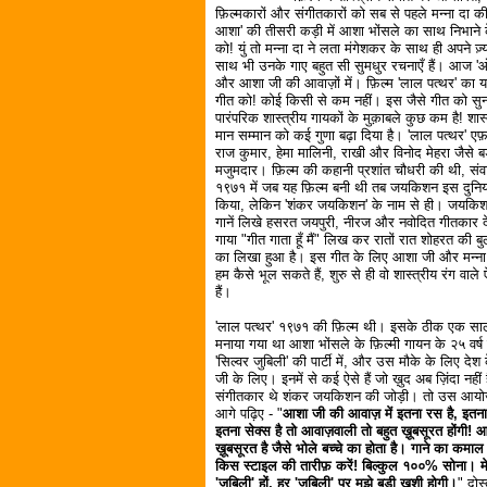
फ़िल्मकारों और संगीतकारों को सब से पहले मन्ना
आशा' की तीसरी कड़ी में आशा भोंसले का साथ निभाने के
को! युं तो मन्ना दा ने लता मंगेशकर के साथ ही अपने ज
साथ भी उनके गाए बहुत सी सुमधुर रचनाएँ हैं। आज 'ओल्ड
और आशा जी की आवाज़ों में। फ़िल्म 'लाल पत्थर' का यह ग
गीत को! कोई किसी से कम नहीं। इस जैसे गीत को सु
पारंपरिक शास्त्रीय गायकों के मुक़ाबले कुछ कम है! शा
मान सम्मान को कई गुणा बढ़ा दिया है। 'लाल पत्थर' एफ़
राज कुमार, हेमा मालिनी, राखी और विनोद मेहरा जैसे बड
मजुमदार। फ़िल्म की कहानी प्रशांत चौधरी की थी, संवाद
१९७१ में जब यह फ़िल्म बनी थी तब जयकिशन इस दुनिया म
किया, लेकिन 'शंकर जयकिशन' के नाम से ही। जयकिशन क
गानें लिखे हसरत जयपुरी, नीरज और नवोदित गीतकार दे
गाया "गीत गाता हूँ मैं" लिख कर रातों रात शोहरत की 
का लिखा हुआ है। इस गीत के लिए आशा जी और मन्ना डे
हम कैसे भूल सकते हैं, शुरु से ही वो शास्त्रीय रंग वा
हैं।
'लाल पत्थर' १९७१ की फ़िल्म थी। इसके ठीक एक साल 
मनाया गया था आशा भोंसले के फ़िल्मी गायन के २५ वर्ष 
'सिल्वर जुबिली' की पार्टी में, और उस मौके के लिए दे
जी के लिए। इनमें से कई ऐसे हैं जो ख़ुद अब ज़िंदा नही
संगीतकार थे शंकर जयकिशन की जोड़ी। तो उस आयोजन मे
आगे पढ़िए - "
आशा जी की आवाज़ में इतना रस है, इतना
इतना सेक्स है तो आवाज़वाली तो बहुत ख़ूबसूरत होंगी!
ख़ूबसूरत है जैसे भोले बच्चे का होता है। गाने का कम
किस स्टाइल की तारीफ़ करें! बिल्कुल १००% सोना। मे
'जुबिली' हों, हर 'जुबिली' पर मुझे बड़ी ख़ुशी होगी।
" दोस्