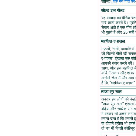
लीजिए,
एक नये गीत का
ओल्ड इज़ गोल्ड
यह आवाज़ का दैनिक स्तम्भ
यादें ताज़ी करते हैं। प्र
लेकर आते हैं एक गीत और 
भी पूछते हैं और 25 सही ज
महफिल-ए-ग़ज़ल
ग़ज़लों, नग्मों, कव्वालि
जो फ़िल्मी गीतों की चम
ए-ग़ज़ल" शृंखला एक कोश
आपकी नज़र करने की। हम
साथ, और इस महफिल में अप
कवि गीतकार और शायर वि
अनोखे खेल में और आप भ
हैं कि "महफ़िल-ए-ग़ज़
ताजा सुर ताल
अक्सर हम लोगों को कहते 
"ताजा सुर ताल" शृंखला 
बढ़िया और सार्थक संगीत ब
में रहकर भी अच्छा संगीत 
हमारा दावा है कि हमारी इ
के दीवाने श्रोता भी हमसे
तो नए भी किसी कोहिनूर