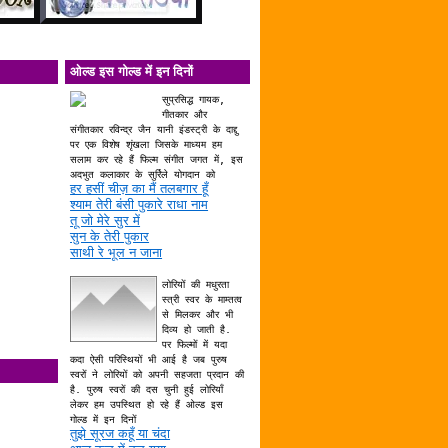
ओल्ड इस गोल्ड में इन दिनों
सुप्रसिद्ध गायक,
गीतकार और
संगीतकार रविन्द्र जैन यानी इंडस्ट्री के दाद्दु
पर एक विशेष शृंखला जिसके माध्यम हम
सलाम कर रहे हैं फिल्म संगीत जगत में, इस
अदभुत कलाकार के सुर्रिले योगदान को
हर हसीं चीज़ का मैं तलबगार हूँ
श्याम तेरी बंसी पुकारे राधा नाम
तू जो मेरे सुर में
सुन के तेरी पुकार
साथी रे भूल न जाना
लोरियों की मधुरता
स्त्री स्वर के माम्तत्व
से मिलकर और भी
दिव्य हो जाती है.
पर फिल्मों में यदा
कदा ऐसी परिस्थियों भी आई है जब पुरुष
स्वरों ने लोरियों को अपनी सहजता प्रदान की
है. पुरुष स्वरों की दस चुनी हुई लोरियाँ
लेकर हम उपस्थित हो रहे हैं ओल्ड इस
गोल्ड में इन दिनों
तुझे सूरज कहूँ या चंदा