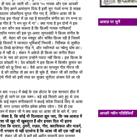
 दा की ही याद आ जाती थी। आज '१० गायक और एक आपकी
 लिए हमने आमंत्रण दिया है इसी सुर गंधर्व मन्ना डे साहब
़्यादातर लोकप्रिय युगल गीत गाए हैं, लेकिन आशा जी के
 इस गोल्ड' में छा रहा है शास्त्रीय संगीत का रंग मन्ना दा
आवाज़ पर सुनें
ीत है "रे मन सुर में गा"। क्या गाया है इन दोनों ने इस
न कर कौन कह सकता है कि फ़िल्मी गायक गायिकाएँ
स्त्रीय गायन की इस पुर-असर जुगलबंदी ने फ़िल्म संगीत के
. सी. मेहरा की एक मशहूर और चर्चित फ़िल्म रही है जिसमें
़े सितारों ने जानदार भूमिकाएँ निभायी। निर्देशक थे सुशील
 लिखे ब्रजेन्द्र गौड़ ने, और स्कीनप्ले था नबेन्दु घोष का।
ें नहीं थे। शंकर ने अकेले ही फ़िल्म का संगीत तैयार
े नाम को हटाना उन्होने गवारा नहीं किया। इस फ़िल्म के
व कोहली ने। देव कोहली ने इस फ़िल्म में किशोर कुमार का
बुलंदी को छू लिया था। वैसे आज का प्रस्तुत गीत नीरज जी
 की तारीफ़ तो हम कर ही चुके हैं, शंकर जी की तारीफ़ भी
ले ऐसे गीतों को इसी तरह का सुखद सुरीला अंजाम देते आ रहे
बाद १९७२ में बंबई के एक होटल के एक शानदार हौल में
पूरे हो जाने पर एक जश्न। बड़े बड़े सितारे आए हुए थे उस
श के कई महान संगीतकारों ने बधाई संदेश रिकार्ड किए थे आशा
ं हैं, मगर उनका संगीत हमेशा हमेशा रहेगा। ऐसे ही एक
ं शंकर जी ने क्या कहा था आशा जी के बारे में, ज़रा
आपकी नवीन गतिविधियाँ
 सेक्स है, कि कोई भी दिलवाला झूम जाए, कि जब आवाज़ में
 आशा जी ख़ुद भी ख़ूबसूरत हैं और इनका दिल भी इतना
ाल ऐसा कि दादरा, ठुमरी, ग़ज़ल, गीत, क्लासिकल और माडर्न,
री भगवान से यही प्रार्थना है कि आशा जी की एक नहीं कई
तों, शंकर जी की ये बातें हमें अमीन सायानी द्वारा प्रस्तुत