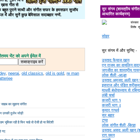
 ख़ास गीत से
सुर संगम (शास्त्रीय संगीत
ज़ के बहुत पुराने साथी और संगीत सफर के हमसफ़र सुजॉय
आधारित कार्यक्रम)
 में और सुनें कुछ बेमिसाल सदाबहार नग्में.
संस्कार
विशेष श
सोहर
सुर संगम में और सुनिए -
मय भेंट को अपने ईमेल में
उस्ताद फैयाज खान
एन राजम का वायलिन वाद
जगजीत का शास्त्रीय गाय
dey
,
neeraj
,
old classics
,
old is gold
,
re man
लोक शैली -आल्हा
atterjee
उस्ताद अमजद अली खान 
इसराज और पंडित श्रीकुमा
माधवी बंधोपाध्याय से रबिन्
लंबी चर्चा
कजरी भाग १
म साहब का सुहाना संगीत
कजरी भाग २
कुमार गन्धर्व
न उनकी दुर्लभ जोड़ी
सुर बहार
टप्पा
हम भूमिका रही है फिर चाहे वो देसी हो या विदेशी
लोक संगीत शैली -बिरहा
उस्ताद असद अली खान (श्र
हे गए
राग यमन